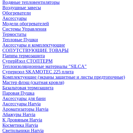
Водяные тепловентиляторы
Воздушные завесы
Обогреватели
Аксессуары
Модели обогревателей
Системы Управления
Термостаты
Тепловые Пушки
Аксессуары и комплектующие
СОПУТСТВУЮЩИЕ ТОВАРЫ
Flamma термозащита
СуперИзол СТОПТЕРМ
Теплоизоляционные материалы "SILCA"
Суперизол SKAMOTEC 225 плита
Комплектующие (экраны защитные и листы предтопочные)
Мастер флэш (скатная кровля)
Базальтовая термозащита
Паровая Пушка
Аксессуары для бани
Аксессуары Harvia
Ароматизаторы Harvia
Абажуры Harvia
К Дровяным Harvia
Косметика Harvia
Светильники Harvia