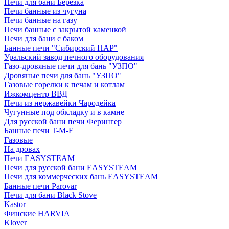
Печи для бани Березка
Печи банные из чугуна
Печи банные на газу
Печи банные с закрытой каменкой
Печи для бани с баком
Банные печи "Сибирский ПАР"
Уральский завод печного оборудования
Газо-дровяные печи для бань "УЗПО"
Дровяные печи для бань "УЗПО"
Газовые горелки к печам и котлам
Ижкомцентр ВВД
Печи из нержавейки Чародейка
Чугунные под обкладку и в камне
Для русской бани печи Ферингер
Банные печи T-M-F
Газовые
На дровах
Печи EASYSTEAM
Печи для русской бани EASYSTEAM
Печи для коммерческих бань EASYSTEAM
Банные печи Parovar
Печи для бани Black Stove
Kastor
Финские HARVIA
Klover