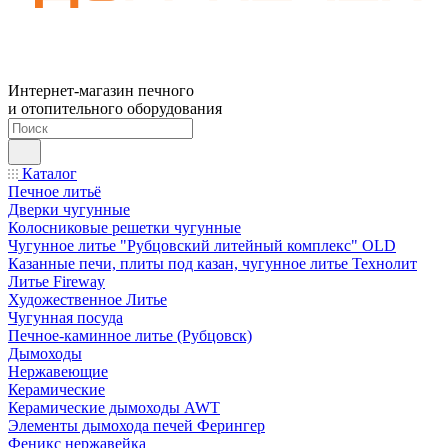
Интернет-магазин печного
и отопительного оборудования
Каталог
Печное литьё
Дверки чугунные
Колосниковые решетки чугунные
Чугунное литье "Рубцовский литейный комплекс" OLD
Казанные печи, плиты под казан, чугунное литье Технолит
Литье Fireway
Художественное Литье
Чугунная посуда
Печное-каминное литье (Рубцовск)
Дымоходы
Нержавеющие
Керамические
Керамические дымоходы AWT
Элементы дымохода печей Ферингер
Феникс нержавейка