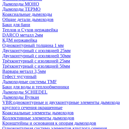
Дымоходы МОНО
Дымоходы ТЕРМО
Коаксиальные дымоходы
Общие детали дымоходов
Баки для бани
Теплов и Сухов нержавейка
DARCO металл 2мм
КДМ нержавейка
Одноконтурный толщина 1 мм
Двухконтурный с изоляцией 25мм
Двухконтурный с изоляцией 50мм
Трёхконтурный с изоляцией 25мм
Трёхконтурный с изоляцией 50мм
Варвара металл 3,5мм
Гефест чугунный
Дымоходные системы TMF
Баки для воды и теплообменники
Дымоходы SCHIEDEL
Дымоходы Вулкан
VBR:одноконтурные и двухконтурные элементы дымохода
круглого сечения окрашенные
Коаксиальные элементы дымоходов
Коллективные элементы дымоходов
Кронштейны и основания к опорам дымоходов
Одноконтурная система элементов круглого сечения