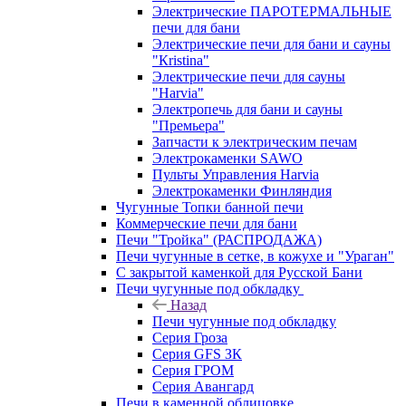
Электрические ПАРОТЕРМАЛЬНЫЕ
печи для бани
Электрические печи для бани и сауны
"Кristina"
Электрические печи для сауны
"Harvia"
Электропечь для бани и сауны
"Премьера"
Запчасти к электрическим печам
Электрокаменки SAWO
Пульты Управления Harvia
Электрокаменки Финляндия
Чугунные Топки банной печи
Коммерческие печи для бани
Печи "Тройка" (РАСПРОДАЖА)
Печи чугунные в сетке, в кожухе и "Ураган"
С закрытой каменкой для Русской Бани
Печи чугунные под обкладку
Назад
Печи чугунные под обкладку
Серия Гроза
Серия GFS ЗК
Серия ГРОМ
Серия Авангард
Печи в каменной облицовке