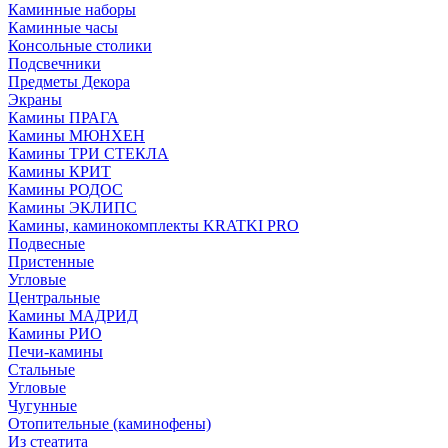
Каминные наборы
Каминные часы
Консольные столики
Подсвечники
Предметы Декора
Экраны
Камины ПРАГА
Камины МЮНХЕН
Камины ТРИ СТЕКЛА
Камины КРИТ
Камины РОДОС
Камины ЭКЛИПС
Камины, каминокомплекты KRATKI PRO
Подвесные
Пристенные
Угловые
Центральные
Камины МАДРИД
Камины РИО
Печи-камины
Стальные
Угловые
Чугунные
Отопительные (каминофены)
Из стеатита