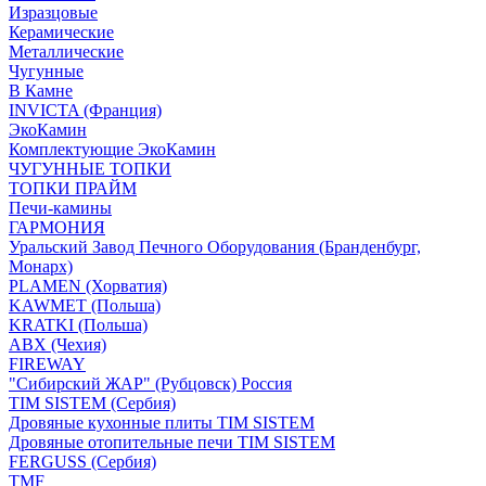
Изразцовые
Керамические
Металлические
Чугунные
В Камне
INVICTA (Франция)
ЭкоКамин
Комплектующие ЭкоКамин
ЧУГУННЫЕ ТОПКИ
ТОПКИ ПРАЙМ
Печи-камины
ГАРМОНИЯ
Уральский Завод Печного Оборудования (Бранденбург,
Монарх)
PLAMEN (Хорватия)
KAWMET (Польша)
KRATKI (Польша)
ABX (Чехия)
FIREWAY
"Сибирский ЖАР" (Рубцовск) Россия
TIM SISTEM (Сербия)
Дровяные кухонные плиты TIM SISTEM
Дровяные отопительные печи TIM SISTEM
FERGUSS (Сербия)
TMF