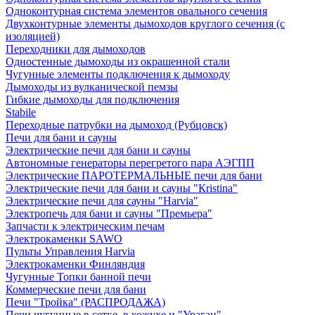
Одноконтурная система элементов овального сечения
Двухконтурные элементы дымоходов круглого сечения (с
изоляцией)
Переходники для дымоходов
Одностенные дымоходы из окрашенной стали
Чугунные элементы подключения к дымоходу
Дымоходы из вулканической пемзы
Гибкие дымоходы для подключения
Stabile
Переходные патрубки на дымоход (Рубцовск)
Печи для бани и сауны
Электрические печи для бани и сауны
Автономные генераторы перегретого пара АЭГПП
Электрические ПАРОТЕРМАЛЬНЫЕ печи для бани
Электрические печи для бани и сауны "Кristina"
Электрические печи для сауны "Harvia"
Электропечь для бани и сауны "Премьера"
Запчасти к электрическим печам
Электрокаменки SAWO
Пульты Управления Harvia
Электрокаменки Финляндия
Чугунные Топки банной печи
Коммерческие печи для бани
Печи "Тройка" (РАСПРОДАЖА)
Печи чугунные в сетке, в кожухе и "Ураган"