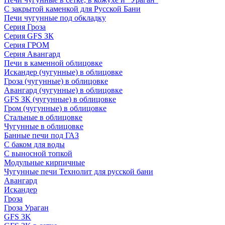
С закрытой каменкой для Русской Бани
Печи чугунные под обкладку
Серия Гроза
Серия GFS ЗК
Серия ГРОМ
Серия Авангард
Печи в каменной облицовке
Искандер (чугунные) в облицовке
Гроза (чугунные) в облицовке
Авангард (чугунные) в облицовке
GFS ЗК (чугунные) в облицовке
Гром (чугунные) в облицовке
Стальные в облицовке
Чугунные в облицовке
Банные печи под ГАЗ
С баком для воды
С выносной топкой
Модульные кирпичные
Чугунные печи Технолит для русской бани
Авангард
Искандер
Гроза
Гроза Ураган
GFS 3K