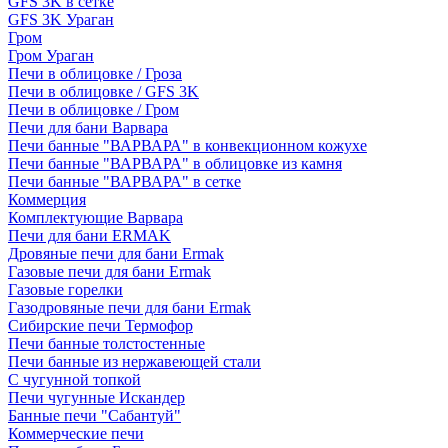
GFS 3K в сетке
GFS 3K Ураган
Гром
Гром Ураган
Печи в облицовке / Гроза
Печи в облицовке / GFS 3K
Печи в облицовке / Гром
Печи для бани Варвара
Печи банные "ВАРВАРА" в конвекционном кожухе
Печи банные "ВАРВАРА" в облицовке из камня
Печи банные "ВАРВАРА" в сетке
Коммерция
Комплектующие Варвара
Печи для бани ERMAK
Дровяные печи для бани Ermak
Газовые печи для бани Ermak
Газовые горелки
Газодровяные печи для бани Ermak
Сибирские печи Термофор
Печи банные толстостенные
Печи банные из нержавеющей стали
С чугунной топкой
Печи чугунные Искандер
Банные печи "Сабантуй"
Коммерческие печи