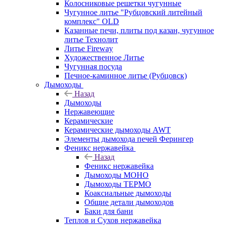
Колосниковые решетки чугунные
Чугунное литье "Рубцовский литейный
комплекс" OLD
Казанные печи, плиты под казан, чугунное
литье Технолит
Литье Fireway
Художественное Литье
Чугунная посуда
Печное-каминное литье (Рубцовск)
Дымоходы
Назад
Дымоходы
Нержавеющие
Керамические
Керамические дымоходы AWT
Элементы дымохода печей Ферингер
Феникс нержавейка
Назад
Феникс нержавейка
Дымоходы МОНО
Дымоходы ТЕРМО
Коаксиальные дымоходы
Общие детали дымоходов
Баки для бани
Теплов и Сухов нержавейка