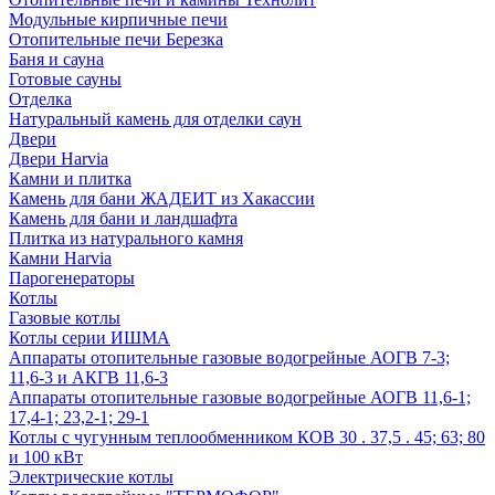
Модульные кирпичные печи
Отопительные печи Березка
Баня и сауна
Готовые сауны
Отделка
Натуральный камень для отделки саун
Двери
Двери Harvia
Камни и плитка
Камень для бани ЖАДЕИТ из Хакассии
Камень для бани и ландшафта
Плитка из натурального камня
Камни Harvia
Парогенераторы
Котлы
Газовые котлы
Котлы серии ИШМА
Аппараты отопительные газовые водогрейные АОГВ 7-3;
11,6-3 и АКГВ 11,6-3
Аппараты отопительные газовые водогрейные АОГВ 11,6-1;
17,4-1; 23,2-1; 29-1
Котлы с чугунным теплообменником КОВ 30 . 37,5 . 45; 63; 80
и 100 кВт
Электрические котлы