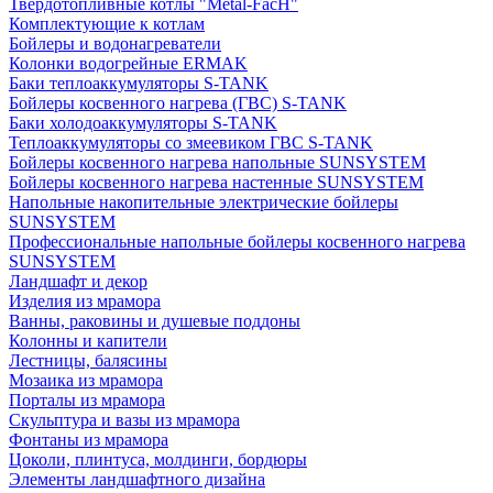
Твердотопливные котлы "Metal-FacH"
Комплектующие к котлам
Бойлеры и водонагреватели
Колонки водогрейные ERMAK
Баки теплоаккумуляторы S-TANK
Бойлеры косвенного нагрева (ГВС) S-TANK
Баки холодоаккумуляторы S-TANK
Теплоаккумуляторы со змеевиком ГВС S-TANK
Бойлеры косвенного нагрева напольные SUNSYSTEM
Бойлеры косвенного нагрева настенные SUNSYSTEM
Напольные накопительные электрические бойлеры
SUNSYSTEM
Профессиональные напольные бойлеры косвенного нагрева
SUNSYSTEM
Ландшафт и декор
Изделия из мрамора
Ванны, раковины и душевые поддоны
Колонны и капители
Лестницы, балясины
Мозаика из мрамора
Порталы из мрамора
Скульптура и вазы из мрамора
Фонтаны из мрамора
Цоколи, плинтуса, молдинги, бордюры
Элементы ландшафтного дизайна