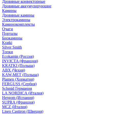
Дровяные конвекторные
Дровяные аккумулирующие
Камины
Дровяные камины
Электрокамины
Каминокомплекты
Очаги
Порталы
Биокамины
Kratki
Silver Smith
Топки
Ecokamin (Россия)
INVICTA (Франция)
KRATKI (Польша)
ABX (Чехия)
KAW-MET (Польша)
Plamen (Хорватия)
FERGUSS (Сербия)
Schmid Германия
LA NORDICA (Италия)
Hergom (Испания)
SUPRA (Франция)
MCZ (Италия)
Liseo Castiron (Швеция)