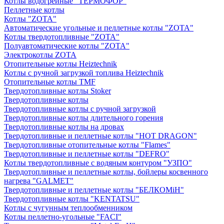
Котлы водогрейные "ТЕРМОФОР"
Пеллетные котлы
Котлы "ZOTA"
Автоматические угольные и пеллетные котлы "ZOTA"
Котлы твердотопливные "ZOTA"
Полуавтоматические котлы "ZOTA"
Электрокотлы ZOTA
Отопительные котлы Heiztechnik
Котлы с ручной загрузкой топлива Heiztechnik
Отопительные котлы TMF
Твердотопливные котлы Stoker
Твердотопливные котлы
Твердотопливные котлы с ручной загрузкой
Твердотопливные котлы длительного горения
Твердотопливные котлы на дровах
Твердотопливные и пеллетные котлы "HOT DRAGON"
Твердотопливные отопительные котлы "Flames"
Твердотопливные и пеллетные котлы "DEFRO"
Котлы твердотопливные с водяным контуром "УЗПО"
Твердотопливные и пеллетные котлы, бойлеры косвенного
нагрева "GALMET"
Твердотопливные и пеллетные котлы "БЕЛКОМiН"
Твердотопливные котлы "KENTATSU"
Котлы с чугунным теплообменником
Котлы пеллетно-угольные "FACI"