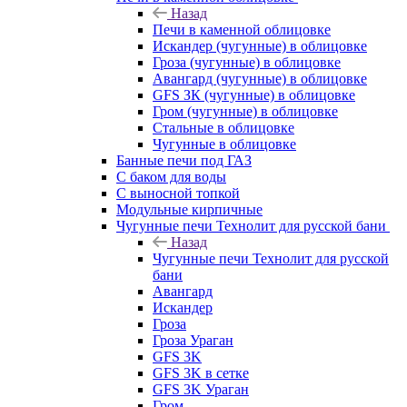
Назад
Печи в каменной облицовке
Искандер (чугунные) в облицовке
Гроза (чугунные) в облицовке
Авангард (чугунные) в облицовке
GFS ЗК (чугунные) в облицовке
Гром (чугунные) в облицовке
Стальные в облицовке
Чугунные в облицовке
Банные печи под ГАЗ
С баком для воды
С выносной топкой
Модульные кирпичные
Чугунные печи Технолит для русской бани
Назад
Чугунные печи Технолит для русской
бани
Авангард
Искандер
Гроза
Гроза Ураган
GFS 3K
GFS 3K в сетке
GFS 3K Ураган
Гром