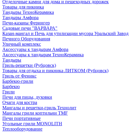
Отделочные камни для дома и пешеходных дорожек
Товары для пикника
Тандыры ТехноКерамика
Тандыры Амфора
Печи-казаны Ферингер
Садовые печи "ВАРВАРА"
Казан-мангал и Печь для утилизации мусора Уральский Завод
Печного Оборудования
Уличный комплекс
Аксессуары к тандырам Амфора
Аксессуары к тандырам ТехноКерамика
Тандыры
Гриль-решетки (Рубцовск)
Товары для отдыха и пикника ЛИТКОМ (Рубцовск)
Гриль от Феникс
Барбекю-грили
Барбекю
Грили
Печи для пицы, духовки
Очаги для костра
Мангалы и решетки-гриль Технолит
Мангалы грили коптильни TMF
Печи портативные
Угольные грили MONOLITH
Теплооборудование