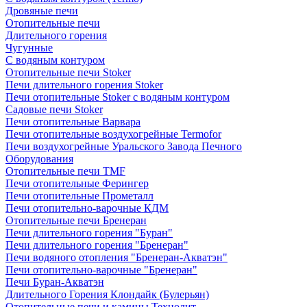
Дровяные печи
Отопительные печи
Длительного горения
Чугунные
C водяным контуром
Отопительные печи Stoker
Печи длительного горения Stoker
Печи отопительные Stoker с водяным контуром
Садовые печи Stoker
Печи отопительные Варвара
Печи отопительные воздухогрейные Termofor
Печи воздухогрейные Уральского Завода Печного
Оборудования
Отопительные печи TMF
Печи отопительные Ферингер
Печи отопительные Прометалл
Печи отопительно-варочные КДМ
Отопительные печи Бренеран
Печи длительного горения "Буран"
Печи длительного горения "Бренеран"
Печи водяного отопления "Бренеран-Акватэн"
Печи отопительно-варочные "Бренеран"
Печи Буран-Акватэн
Длительного Горения Клондайк (Булерьян)
Отопительные печи и камины Технолит