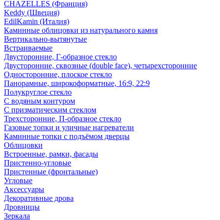
CHAZELLES (Франция)
Keddy (Швеция)
EdilKamin (Италия)
Каминные облицовки из натурального камня
Вертикально-вытянутые
Встраиваемые
Двусторонние, Г-образное стекло
Двусторонние, сквозные (double face), четырехсторонние
Односторонние, плоское стекло
Панорамные, широкоформатные, 16:9, 22:9
Полукруглое стекло
С водяным контуром
С призматическим стеклом
Трехсторонние, П-образное стекло
Газовые топки и уличные нагреватели
Каминные топки с подъёмом дверцы
Облицовки
Встроенные, рамки, фасады
Пристенно-угловые
Пристенные (фронтальные)
Угловые
Аксессуары
Декоративные дрова
Дровницы
Зеркала