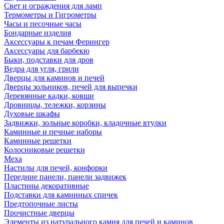
Свет и ограждения для ламп
Термометры и Гигрометры
Часы и песочные часы
Бондарные изделия
Аксессуары к печам Ферингер
Аксессуары для барбекю
Быки, подставки для дров
Ведра для угля, грили
Дверцы для каминов и печей
Дверцы зольников, печей для выпечки
Деревянные кадки, ковши
Дровницы, тележки, корзины
Духовые шкафы
Задвижки, зольные коробки, кладочные втулки
Каминные и печные наборы
Каминные решетки
Колосниковые решетки
Меха
Настилы для печей, конфорки
Передние панели, панели задвижек
Пластины декоративные
Подставки для каминных спичек
Предтопочные листы
Прочистные дверцы
Элементы из натурального камня для печей и каминов