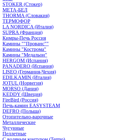
STOKER (Стокер)
МЕТА-БЕЛ
THORMA (Словакия)
ТЕРМОФОР
LA NORDICA (Италия)
SUPRA (Франция)
Кимры-Печь Россия
Камины ""Прованс""
Камины "Кострома"
Камины "Медальон"
HERGOM (Испания)
PANADERO (Испания)
LISEO (Германия-Чехия)
EDILKAMIN (Италия)
JOTUL (Норвегия)
MORSO (Дания)
KEDDY (Швеция)
FireBird (Россия)
Печь-камин EASYSTEAM
DEFRO (Польша)
Отопительно-варочные
Металлические
Чугунные
Пеллетные
С водяным контуром (Termo)