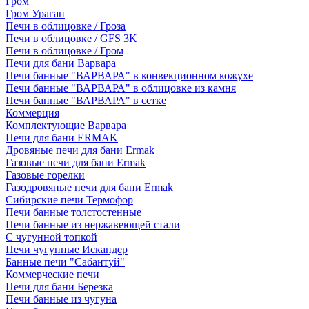
Гром
Гром Ураган
Печи в облицовке / Гроза
Печи в облицовке / GFS 3K
Печи в облицовке / Гром
Печи для бани Варвара
Печи банные "ВАРВАРА" в конвекционном кожухе
Печи банные "ВАРВАРА" в облицовке из камня
Печи банные "ВАРВАРА" в сетке
Коммерция
Комплектующие Варвара
Печи для бани ERMAK
Дровяные печи для бани Ermak
Газовые печи для бани Ermak
Газовые горелки
Газодровяные печи для бани Ermak
Сибирские печи Термофор
Печи банные толстостенные
Печи банные из нержавеющей стали
С чугунной топкой
Печи чугунные Искандер
Банные печи "Сабантуй"
Коммерческие печи
Печи для бани Березка
Печи банные из чугуна