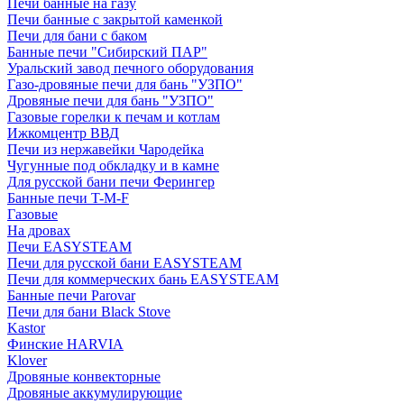
Печи банные на газу
Печи банные с закрытой каменкой
Печи для бани с баком
Банные печи "Сибирский ПАР"
Уральский завод печного оборудования
Газо-дровяные печи для бань "УЗПО"
Дровяные печи для бань "УЗПО"
Газовые горелки к печам и котлам
Ижкомцентр ВВД
Печи из нержавейки Чародейка
Чугунные под обкладку и в камне
Для русской бани печи Ферингер
Банные печи T-M-F
Газовые
На дровах
Печи EASYSTEAM
Печи для русской бани EASYSTEAM
Печи для коммерческих бань EASYSTEAM
Банные печи Parovar
Печи для бани Black Stove
Kastor
Финские HARVIA
Klover
Дровяные конвекторные
Дровяные аккумулирующие