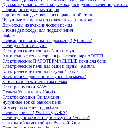
Двухконтурные элементы дымоходов круглого сечения (с изол
Переходники для дымоходов
Одностенные дымоходы из окрашенной стали
Чугунные элементы подключения к дымоходу
Дымоходы из вулканической пемзы
Гибкие дымоходы для подключения
Stabile
Переходные патрубки на дымоход (Рубцовск)
Печи для бани и сауны
Электрические печи для бани и сауны
Автономные генераторы перегретого пара АЭГПП
Электрические ПАРОТЕРМАЛЬНЫЕ печи для бани
Электрические печи для бани и сауны "Кristina"
Электрические печи для сауны "Harvia"
Электропечь для бани и сауны "Премьера"
Запчасти к электрическим печам
Электрокаменки SAWO
Пульты Управления Harvia
Электрокаменки Финляндия
Чугунные Топки банной печи
Коммерческие печи для бани
Печи "Тройка" (РАСПРОДАЖА)
Печи чугунные в сетке, в кожухе и "Ураган"
С закрытой каменкой для Русской Бани
Печи чугунные под обкладку