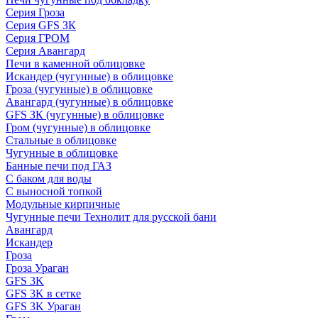
Серия Гроза
Серия GFS ЗК
Серия ГРОМ
Серия Авангард
Печи в каменной облицовке
Искандер (чугунные) в облицовке
Гроза (чугунные) в облицовке
Авангард (чугунные) в облицовке
GFS ЗК (чугунные) в облицовке
Гром (чугунные) в облицовке
Стальные в облицовке
Чугунные в облицовке
Банные печи под ГАЗ
С баком для воды
С выносной топкой
Модульные кирпичные
Чугунные печи Технолит для русской бани
Авангард
Искандер
Гроза
Гроза Ураган
GFS 3K
GFS 3K в сетке
GFS 3K Ураган