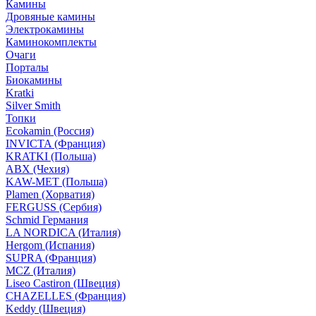
Камины
Дровяные камины
Электрокамины
Каминокомплекты
Очаги
Порталы
Биокамины
Kratki
Silver Smith
Топки
Ecokamin (Россия)
INVICTA (Франция)
KRATKI (Польша)
ABX (Чехия)
KAW-MET (Польша)
Plamen (Хорватия)
FERGUSS (Сербия)
Schmid Германия
LA NORDICA (Италия)
Hergom (Испания)
SUPRA (Франция)
MCZ (Италия)
Liseo Castiron (Швеция)
CHAZELLES (Франция)
Keddy (Швеция)