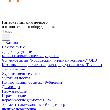
Интернет-магазин печного
и отопительного оборудования
Каталог
Печное литьё
Дверки чугунные
Колосниковые решетки чугунные
Чугунное литье "Рубцовский литейный комплекс" OLD
Казанные печи, плиты под казан, чугунное литье Технолит
Литье Fireway
Художественное Литье
Чугунная посуда
Печное-каминное литье (Рубцовск)
Дымоходы
Нержавеющие
Керамические
Керамические дымоходы AWT
Элементы дымохода печей Ферингер
Феникс нержавейка