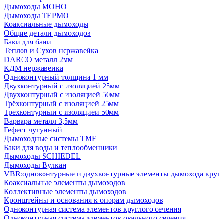
Дымоходы МОНО
Дымоходы ТЕРМО
Коаксиальные дымоходы
Общие детали дымоходов
Баки для бани
Теплов и Сухов нержавейка
DARCO металл 2мм
КДМ нержавейка
Одноконтурный толщина 1 мм
Двухконтурный с изоляцией 25мм
Двухконтурный с изоляцией 50мм
Трёхконтурный с изоляцией 25мм
Трёхконтурный с изоляцией 50мм
Варвара металл 3,5мм
Гефест чугунный
Дымоходные системы TMF
Баки для воды и теплообменники
Дымоходы SCHIEDEL
Дымоходы Вулкан
VBR:одноконтурные и двухконтурные элементы дымохода кру
Коаксиальные элементы дымоходов
Коллективные элементы дымоходов
Кронштейны и основания к опорам дымоходов
Одноконтурная система элементов круглого сечения
Одноконтурная система элементов овального сечения