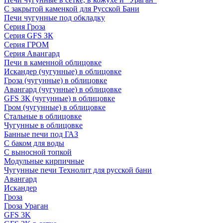
С закрытой каменкой для Русской Бани
Печи чугунные под обкладку
Серия Гроза
Серия GFS ЗК
Серия ГРОМ
Серия Авангард
Печи в каменной облицовке
Искандер (чугунные) в облицовке
Гроза (чугунные) в облицовке
Авангард (чугунные) в облицовке
GFS ЗК (чугунные) в облицовке
Гром (чугунные) в облицовке
Стальные в облицовке
Чугунные в облицовке
Банные печи под ГАЗ
С баком для воды
С выносной топкой
Модульные кирпичные
Чугунные печи Технолит для русской бани
Авангард
Искандер
Гроза
Гроза Ураган
GFS 3K