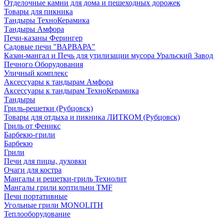
Отделочные камни для дома и пешеходных дорожек
Товары для пикника
Тандыры ТехноКерамика
Тандыры Амфора
Печи-казаны Ферингер
Садовые печи "ВАРВАРА"
Казан-мангал и Печь для утилизации мусора Уральский Завод
Печного Оборудования
Уличный комплекс
Аксессуары к тандырам Амфора
Аксессуары к тандырам ТехноКерамика
Тандыры
Гриль-решетки (Рубцовск)
Товары для отдыха и пикника ЛИТКОМ (Рубцовск)
Гриль от Феникс
Барбекю-грили
Барбекю
Грили
Печи для пицы, духовки
Очаги для костра
Мангалы и решетки-гриль Технолит
Мангалы грили коптильни TMF
Печи портативные
Угольные грили MONOLITH
Теплооборудование