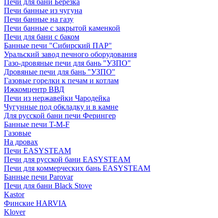
Печи для бани Березка
Печи банные из чугуна
Печи банные на газу
Печи банные с закрытой каменкой
Печи для бани с баком
Банные печи "Сибирский ПАР"
Уральский завод печного оборудования
Газо-дровяные печи для бань "УЗПО"
Дровяные печи для бань "УЗПО"
Газовые горелки к печам и котлам
Ижкомцентр ВВД
Печи из нержавейки Чародейка
Чугунные под обкладку и в камне
Для русской бани печи Ферингер
Банные печи T-M-F
Газовые
На дровах
Печи EASYSTEAM
Печи для русской бани EASYSTEAM
Печи для коммерческих бань EASYSTEAM
Банные печи Parovar
Печи для бани Black Stove
Kastor
Финские HARVIA
Klover