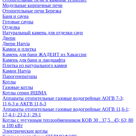
Модульные кирпичные печи
Отопительные печи Березка
Баня и сауна
Готовые сауны
Отделка
Натуральный камень для отделки саун
Двери
Двери Harvia
Камни и плитка
Камень для бани ЖАДЕИТ из Хакассии
Камень для бани и ландшафта
Плитка из натурального камня
Камни Harvia
Парогенераторы
Котлы
Газовые котлы
Котлы серии ИШМА
Аппараты отопительные газовые водогрейные АОГВ 7-3;
11,6-3 и АКГВ 11,6-3
Аппараты отопительные газовые водогрейные АОГВ 11,6-1;
17,4-1; 23,2-1; 29-1
Котлы с чугунным теплообменником КОВ 30 . 37,5 . 45; 63; 80
и 100 кВт
Электрические котлы