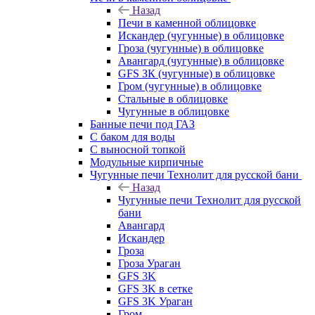
Назад
Печи в каменной облицовке
Искандер (чугунные) в облицовке
Гроза (чугунные) в облицовке
Авангард (чугунные) в облицовке
GFS ЗК (чугунные) в облицовке
Гром (чугунные) в облицовке
Стальные в облицовке
Чугунные в облицовке
Банные печи под ГАЗ
С баком для воды
С выносной топкой
Модульные кирпичные
Чугунные печи Технолит для русской бани
Назад
Чугунные печи Технолит для русской
бани
Авангард
Искандер
Гроза
Гроза Ураган
GFS 3K
GFS 3K в сетке
GFS 3K Ураган
Гром