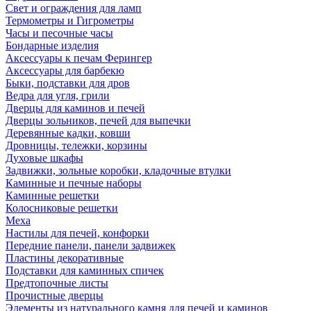
Свет и ограждения для ламп
Термометры и Гигрометры
Часы и песочные часы
Бондарные изделия
Аксессуары к печам Ферингер
Аксессуары для барбекю
Быки, подставки для дров
Ведра для угля, грили
Дверцы для каминов и печей
Дверцы зольников, печей для выпечки
Деревянные кадки, ковши
Дровницы, тележки, корзины
Духовые шкафы
Задвижки, зольные коробки, кладочные втулки
Каминные и печные наборы
Каминные решетки
Колосниковые решетки
Меха
Настилы для печей, конфорки
Передние панели, панели задвижек
Пластины декоративные
Подставки для каминных спичек
Предтопочные листы
Прочистные дверцы
Элементы из натурального камня для печей и каминов