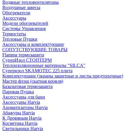
Водяные тепловентиляторы
Воздушные завесы
Обогреватели
Аксессуары
Модели обогревателей
Системы Управления
Термостаты
Тепловые Пушки
Аксессуары и комплектующие
СОПУТСТВУЮЩИЕ ТОВАРЫ
Flamma термозащита
СуперИзол СТОПТЕРМ
Теплоизоляционные материалы "SILCA"
Суперизол SKAMOTEC 225 плита
Комплектующие (экраны защитные и листы предтопочные)
Мастер флэш (скатная кровля)
Базальтовая термозащита
Паровая Пушка
Аксессуары для бани
Аксессуары Harvia
Ароматизаторы Harvia
Абажуры Harvia
К Дровяным Harvia
Косметика Harvia
Светильники Harvia