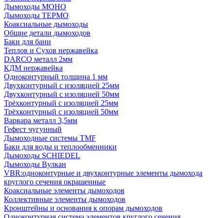
Дымоходы МОНО
Дымоходы ТЕРМО
Коаксиальные дымоходы
Общие детали дымоходов
Баки для бани
Теплов и Сухов нержавейка
DARCO металл 2мм
КДМ нержавейка
Одноконтурный толщина 1 мм
Двухконтурный с изоляцией 25мм
Двухконтурный с изоляцией 50мм
Трёхконтурный с изоляцией 25мм
Трёхконтурный с изоляцией 50мм
Варвара металл 3,5мм
Гефест чугунный
Дымоходные системы TMF
Баки для воды и теплообменники
Дымоходы SCHIEDEL
Дымоходы Вулкан
VBR:одноконтурные и двухконтурные элементы дымохода
круглого сечения окрашенные
Коаксиальные элементы дымоходов
Коллективные элементы дымоходов
Кронштейны и основания к опорам дымоходов
Одноконтурная система элементов круглого сечения