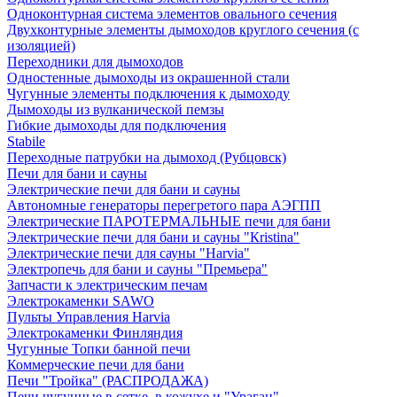
Одноконтурная система элементов овального сечения
Двухконтурные элементы дымоходов круглого сечения (с
изоляцией)
Переходники для дымоходов
Одностенные дымоходы из окрашенной стали
Чугунные элементы подключения к дымоходу
Дымоходы из вулканической пемзы
Гибкие дымоходы для подключения
Stabile
Переходные патрубки на дымоход (Рубцовск)
Печи для бани и сауны
Электрические печи для бани и сауны
Автономные генераторы перегретого пара АЭГПП
Электрические ПАРОТЕРМАЛЬНЫЕ печи для бани
Электрические печи для бани и сауны "Кristina"
Электрические печи для сауны "Harvia"
Электропечь для бани и сауны "Премьера"
Запчасти к электрическим печам
Электрокаменки SAWO
Пульты Управления Harvia
Электрокаменки Финляндия
Чугунные Топки банной печи
Коммерческие печи для бани
Печи "Тройка" (РАСПРОДАЖА)
Печи чугунные в сетке, в кожухе и "Ураган"