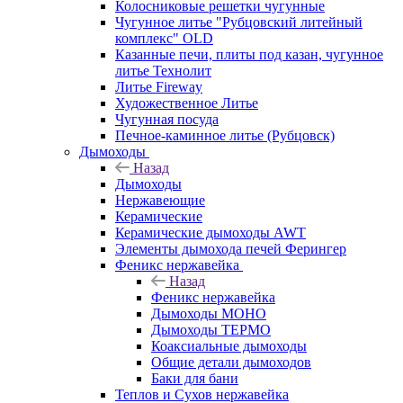
Колосниковые решетки чугунные
Чугунное литье "Рубцовский литейный
комплекс" OLD
Казанные печи, плиты под казан, чугунное
литье Технолит
Литье Fireway
Художественное Литье
Чугунная посуда
Печное-каминное литье (Рубцовск)
Дымоходы
Назад
Дымоходы
Нержавеющие
Керамические
Керамические дымоходы AWT
Элементы дымохода печей Ферингер
Феникс нержавейка
Назад
Феникс нержавейка
Дымоходы МОНО
Дымоходы ТЕРМО
Коаксиальные дымоходы
Общие детали дымоходов
Баки для бани
Теплов и Сухов нержавейка