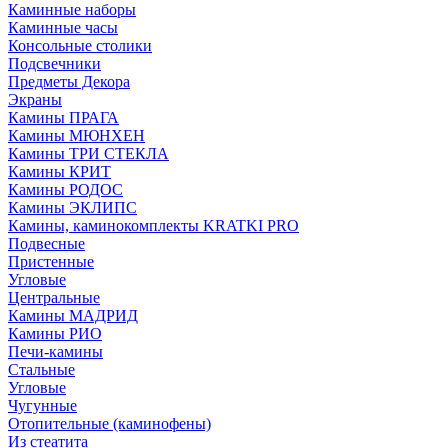
Каминные наборы
Каминные часы
Консольные столики
Подсвечники
Предметы Декора
Экраны
Камины ПРАГА
Камины МЮНХЕН
Камины ТРИ СТЕКЛА
Камины КРИТ
Камины РОДОС
Камины ЭКЛИПС
Камины, каминокомплекты KRATKI PRO
Подвесные
Пристенные
Угловые
Центральные
Камины МАДРИД
Камины РИО
Печи-камины
Стальные
Угловые
Чугунные
Отопительные (каминофены)
Из стеатита