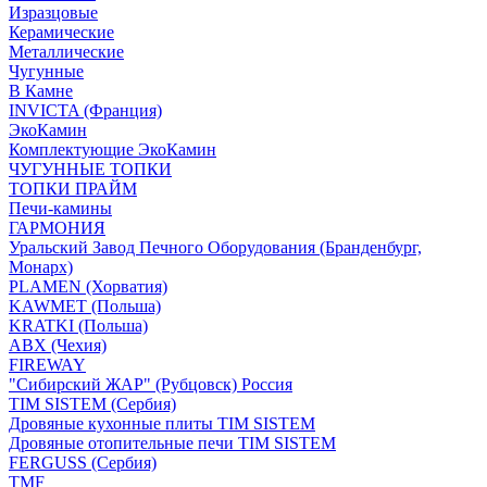
Изразцовые
Керамические
Металлические
Чугунные
В Камне
INVICTA (Франция)
ЭкоКамин
Комплектующие ЭкоКамин
ЧУГУННЫЕ ТОПКИ
ТОПКИ ПРАЙМ
Печи-камины
ГАРМОНИЯ
Уральский Завод Печного Оборудования (Бранденбург,
Монарх)
PLAMEN (Хорватия)
KAWMET (Польша)
KRATKI (Польша)
ABX (Чехия)
FIREWAY
"Сибирский ЖАР" (Рубцовск) Россия
TIM SISTEM (Сербия)
Дровяные кухонные плиты TIM SISTEM
Дровяные отопительные печи TIM SISTEM
FERGUSS (Сербия)
TMF