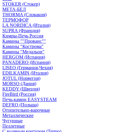
STOKER (Стокер)
МЕТА-БЕЛ
THORMA (Словакия)
ТЕРМОФОР
LA NORDICA (Италия)
SUPRA (Франция)
Кимры-Печь Россия
Камины ""Прованс""
Камины "Кострома"
Камины "Медальон"
HERGOM (Испания)
PANADERO (Испания)
LISEO (Германия-Чехия)
EDILKAMIN (Италия)
JOTUL (Норвегия)
MORSO (Дания)
KEDDY (Швеция)
FireBird (Россия)
Печь-камин EASYSTEAM
DEFRO (Польша)
Отопительно-варочные
Металлические
Чугунные
Пеллетные
С водяным контуром (Termo)