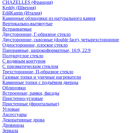
CHAZELLES (Франция)
Keddy (Швеция)
EdilKamin (Италия)
Каминные облицовки из натурального камня
Вертикально-вытянутые
Встраиваемые
Двусторонние, Г-образное стекло
Двусторонние, сквозные (double face), четырехсторонние
Односторонние, плоское стекло
Панорамные, широкоформатные, 16:9, 22:9
Полукруглое стекло
С водяным контуром
С призматическим стеклом
Трехсторонние, П-образное стекло
Газовые топки и уличные нагреватели
Каминные топки с подъёмом дверцы
Облицовки
Встроенные, рамки, фасады
Пристенно-угловые
Пристенные (фронтальные)
Угловые
Аксессуары
Декоративные дрова
Дровницы
Зеркала