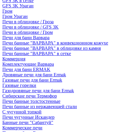
GFS 3K в сетке
GFS 3K Ураган
Гром
Гром Ураган
Печи в облицовке / Гроза
Печи в облицовке / GFS 3K
Печи в облицовке / Гром
Печи для бани Варвара
Печи банные "ВАРВАРА" в конвекционном кожухе
Печи банные "ВАРВАРА" в облицовке из камня
Печи банные "ВАРВАРА" в сетке
Коммерция
Комплектующие Варвара
Печи для бани ERMAK
Дровяные печи для бани Ermak
Газовые печи для бани Ermak
Газовые горелки
Газодровяные печи для бани Ermak
Сибирские печи Термофор
Печи банные толстостенные
Печи банные из нержавеющей стали
С чугунной топкой
Печи чугунные Искандер
Банные печи "Сабантуй"
Коммерческие печи