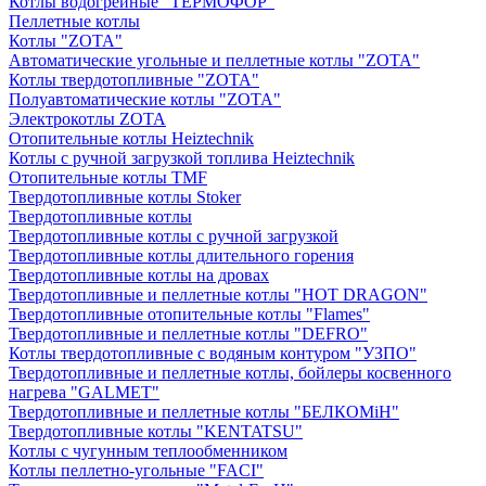
Котлы водогрейные "ТЕРМОФОР"
Пеллетные котлы
Котлы "ZOTA"
Автоматические угольные и пеллетные котлы "ZOTA"
Котлы твердотопливные "ZOTA"
Полуавтоматические котлы "ZOTA"
Электрокотлы ZOTA
Отопительные котлы Heiztechnik
Котлы с ручной загрузкой топлива Heiztechnik
Отопительные котлы TMF
Твердотопливные котлы Stoker
Твердотопливные котлы
Твердотопливные котлы с ручной загрузкой
Твердотопливные котлы длительного горения
Твердотопливные котлы на дровах
Твердотопливные и пеллетные котлы "HOT DRAGON"
Твердотопливные отопительные котлы "Flames"
Твердотопливные и пеллетные котлы "DEFRO"
Котлы твердотопливные с водяным контуром "УЗПО"
Твердотопливные и пеллетные котлы, бойлеры косвенного
нагрева "GALMET"
Твердотопливные и пеллетные котлы "БЕЛКОМiН"
Твердотопливные котлы "KENTATSU"
Котлы с чугунным теплообменником
Котлы пеллетно-угольные "FACI"