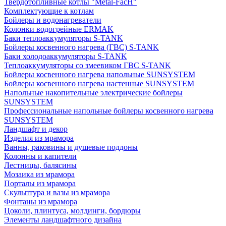
Твердотопливные котлы "Metal-FacH"
Комплектующие к котлам
Бойлеры и водонагреватели
Колонки водогрейные ERMAK
Баки теплоаккумуляторы S-TANK
Бойлеры косвенного нагрева (ГВС) S-TANK
Баки холодоаккумуляторы S-TANK
Теплоаккумуляторы со змеевиком ГВС S-TANK
Бойлеры косвенного нагрева напольные SUNSYSTEM
Бойлеры косвенного нагрева настенные SUNSYSTEM
Напольные накопительные электрические бойлеры
SUNSYSTEM
Профессиональные напольные бойлеры косвенного нагрева
SUNSYSTEM
Ландшафт и декор
Изделия из мрамора
Ванны, раковины и душевые поддоны
Колонны и капители
Лестницы, балясины
Мозаика из мрамора
Порталы из мрамора
Скульптура и вазы из мрамора
Фонтаны из мрамора
Цоколи, плинтуса, молдинги, бордюры
Элементы ландшафтного дизайна