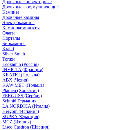
Дровяные конвекторные
Дровяные аккумулирующие
Камины
Дровяные камины
Электрокамины
Каминокомплекты
Очаги
Порталы
Биокамины
Kratki
Silver Smith
Топки
Ecokamin (Россия)
INVICTA (Франция)
KRATKI (Польша)
ABX (Чехия)
KAW-MET (Польша)
Plamen (Хорватия)
FERGUSS (Сербия)
Schmid Германия
LA NORDICA (Италия)
Hergom (Испания)
SUPRA (Франция)
MCZ (Италия)
Liseo Castiron (Швеция)