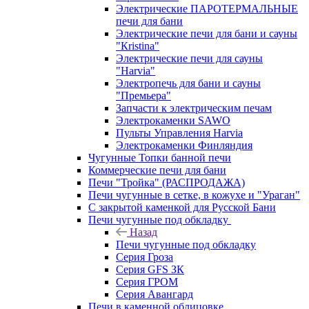
Электрические ПАРОТЕРМАЛЬНЫЕ
печи для бани
Электрические печи для бани и сауны
"Кristina"
Электрические печи для сауны
"Harvia"
Электропечь для бани и сауны
"Премьера"
Запчасти к электрическим печам
Электрокаменки SAWO
Пульты Управления Harvia
Электрокаменки Финляндия
Чугунные Топки банной печи
Коммерческие печи для бани
Печи "Тройка" (РАСПРОДАЖА)
Печи чугунные в сетке, в кожухе и "Ураган"
С закрытой каменкой для Русской Бани
Печи чугунные под обкладку
Назад
Печи чугунные под обкладку
Серия Гроза
Серия GFS ЗК
Серия ГРОМ
Серия Авангард
Печи в каменной облицовке