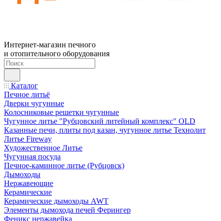
Интернет-магазин печного
и отопительного оборудования
Каталог
Печное литьё
Дверки чугунные
Колосниковые решетки чугунные
Чугунное литье "Рубцовский литейный комплекс" OLD
Казанные печи, плиты под казан, чугунное литье Технолит
Литье Fireway
Художественное Литье
Чугунная посуда
Печное-каминное литье (Рубцовск)
Дымоходы
Нержавеющие
Керамические
Керамические дымоходы AWT
Элементы дымохода печей Ферингер
Феникс нержавейка