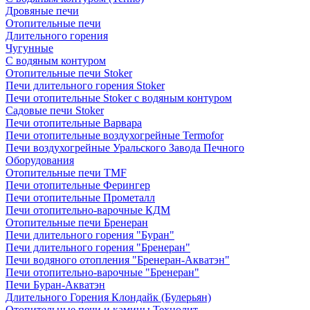
Дровяные печи
Отопительные печи
Длительного горения
Чугунные
C водяным контуром
Отопительные печи Stoker
Печи длительного горения Stoker
Печи отопительные Stoker с водяным контуром
Садовые печи Stoker
Печи отопительные Варвара
Печи отопительные воздухогрейные Termofor
Печи воздухогрейные Уральского Завода Печного
Оборудования
Отопительные печи TMF
Печи отопительные Ферингер
Печи отопительные Прометалл
Печи отопительно-варочные КДМ
Отопительные печи Бренеран
Печи длительного горения "Буран"
Печи длительного горения "Бренеран"
Печи водяного отопления "Бренеран-Акватэн"
Печи отопительно-варочные "Бренеран"
Печи Буран-Акватэн
Длительного Горения Клондайк (Булерьян)
Отопительные печи и камины Технолит