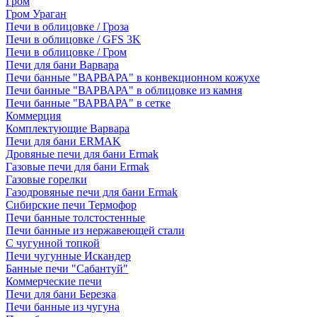
Гром
Гром Ураган
Печи в облицовке / Гроза
Печи в облицовке / GFS 3K
Печи в облицовке / Гром
Печи для бани Варвара
Печи банные "ВАРВАРА" в конвекционном кожухе
Печи банные "ВАРВАРА" в облицовке из камня
Печи банные "ВАРВАРА" в сетке
Коммерция
Комплектующие Варвара
Печи для бани ERMAK
Дровяные печи для бани Ermak
Газовые печи для бани Ermak
Газовые горелки
Газодровяные печи для бани Ermak
Сибирские печи Термофор
Печи банные толстостенные
Печи банные из нержавеющей стали
С чугунной топкой
Печи чугунные Искандер
Банные печи "Сабантуй"
Коммерческие печи
Печи для бани Березка
Печи банные из чугуна