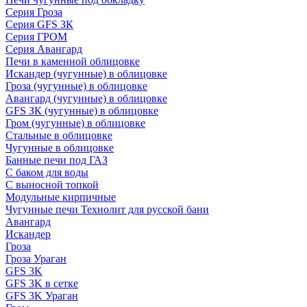
Серия Гроза
Серия GFS ЗК
Серия ГРОМ
Серия Авангард
Печи в каменной облицовке
Искандер (чугунные) в облицовке
Гроза (чугунные) в облицовке
Авангард (чугунные) в облицовке
GFS ЗК (чугунные) в облицовке
Гром (чугунные) в облицовке
Стальные в облицовке
Чугунные в облицовке
Банные печи под ГАЗ
С баком для воды
С выносной топкой
Модульные кирпичные
Чугунные печи Технолит для русской бани
Авангард
Искандер
Гроза
Гроза Ураган
GFS 3K
GFS 3K в сетке
GFS 3K Ураган