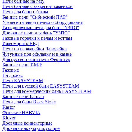
Печи банные на газу
Печи банные с закрытой каменкой
Печи для бани с баком
Банные печи "Сибирский ПАР"
Уральский завод печного оборудования
Газо-дровяные печи для бань "УЗПО"
Дровяные печи для бань "УЗПО"
Газовые горелки к печам и котлам
Ижкомцентр ВВД
Печи из нержавейки Чародейка
Чугунные под обкладку и в камне
Для русской бани печи Ферингер
Банные печи T-M-F
Газовые
На дровах
Печи EASYSTEAM
Печи для русской бани EASYSTEAM
Печи для коммерческих бань EASYSTEAM
Банные печи Parovar
Печи для бани Black Stove
Kastor
Финские HARVIA
Klover
Дровяные конвекторные
Дровяные аккумулирующие