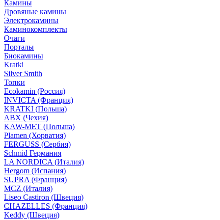
Камины
Дровяные камины
Электрокамины
Каминокомплекты
Очаги
Порталы
Биокамины
Kratki
Silver Smith
Топки
Ecokamin (Россия)
INVICTA (Франция)
KRATKI (Польша)
ABX (Чехия)
KAW-MET (Польша)
Plamen (Хорватия)
FERGUSS (Сербия)
Schmid Германия
LA NORDICA (Италия)
Hergom (Испания)
SUPRA (Франция)
MCZ (Италия)
Liseo Castiron (Швеция)
CHAZELLES (Франция)
Keddy (Швеция)