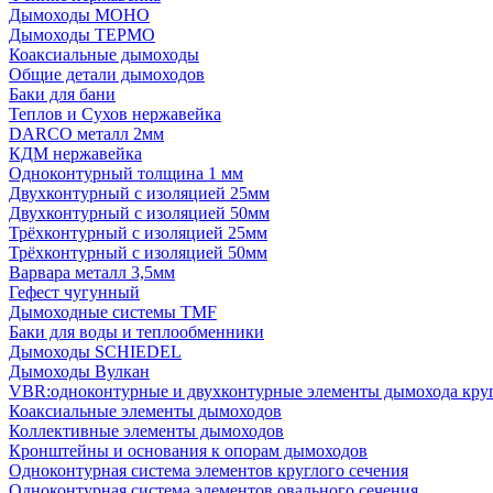
Дымоходы МОНО
Дымоходы ТЕРМО
Коаксиальные дымоходы
Общие детали дымоходов
Баки для бани
Теплов и Сухов нержавейка
DARCO металл 2мм
КДМ нержавейка
Одноконтурный толщина 1 мм
Двухконтурный с изоляцией 25мм
Двухконтурный с изоляцией 50мм
Трёхконтурный с изоляцией 25мм
Трёхконтурный с изоляцией 50мм
Варвара металл 3,5мм
Гефест чугунный
Дымоходные системы TMF
Баки для воды и теплообменники
Дымоходы SCHIEDEL
Дымоходы Вулкан
VBR:одноконтурные и двухконтурные элементы дымохода кру
Коаксиальные элементы дымоходов
Коллективные элементы дымоходов
Кронштейны и основания к опорам дымоходов
Одноконтурная система элементов круглого сечения
Одноконтурная система элементов овального сечения