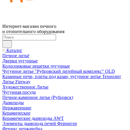
Интернет-магазин печного
и отопительного оборудования
Каталог
Печное литьё
Дверки чугунные
Колосниковые решетки чугунные
Чугунное литье "Рубцовский литейный комплекс" OLD
Казанные печи, плиты под казан, чугунное литье Технолит
Литье Fireway
Художественное Литье
Чугунная посуда
Печное-каминное литье (Рубцовск)
Дымоходы
Нержавеющие
Керамические
Керамические дымоходы AWT
Элементы дымохода печей Ферингер
Феникс нержавейка