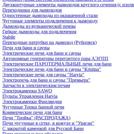
Двухконтурные элементы дымоходов круглого сечения (с изол
Переходники для дымоходов
Одностенные дымоходы из окрашенной стали
Чугунные элементы подключения к дымоходу
Дымоходы из вулканической пемзы
Гибкие дымоходы для подключения
Stabile
Переходные патрубки на дымоход (Рубцовск)
Печи для бани и сауны
Электрические печи для бани и сауны
Автономные генераторы перегретого пара АЭГПП
Электрические ПАРОТЕРМАЛЬНЫЕ печи для бани
Электрические печи для бани и сауны "Кristina"
Электрические печи для сауны "Harvia"
Электропечь для бани и сауны "Премьера"
Запчасти к электрическим печам
Электрокаменки SAWO
Пульты Управления Harvia
Электрокаменки Финляндия
Чугунные Топки банной печи
Коммерческие печи для бани
Печи "Тройка" (РАСПРОДАЖА)
Печи чугунные в сетке, в кожухе и "Ураган"
С закрытой каменкой для Русской Бани
Печи чугунные под обкладку