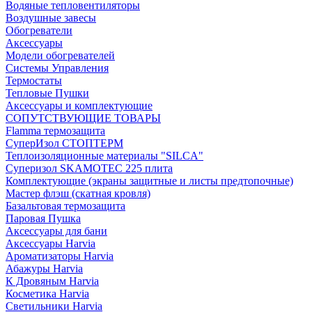
Водяные тепловентиляторы
Воздушные завесы
Обогреватели
Аксессуары
Модели обогревателей
Системы Управления
Термостаты
Тепловые Пушки
Аксессуары и комплектующие
СОПУТСТВУЮЩИЕ ТОВАРЫ
Flamma термозащита
СуперИзол СТОПТЕРМ
Теплоизоляционные материалы "SILCA"
Суперизол SKAMOTEC 225 плита
Комплектующие (экраны защитные и листы предтопочные)
Мастер флэш (скатная кровля)
Базальтовая термозащита
Паровая Пушка
Аксессуары для бани
Аксессуары Harvia
Ароматизаторы Harvia
Абажуры Harvia
К Дровяным Harvia
Косметика Harvia
Светильники Harvia