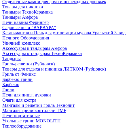
Отделочные камни для дома и пешеходных дорожек
Товары для пикника
Тандыры ТехноКерамика
Тандыры Амфора
Печи-казаны Ферингер
Садовые печи "ВАРВАРА"
Казан-мангал и Печь для утилизации мусора Уральский Завод
Печного Оборудования
Уличный комплекс
Аксессуары к тандырам Амфора
Аксессуары к тандырам ТехноКерамика
Тандыры
Гриль-решетки (Рубцовск)
Товары для отдыха и пикника ЛИТКОМ (Рубцовск)
Гриль от Феникс
Барбекю-грили
Барбекю
Грили
Печи для пицы, духовки
Очаги для костра
Мангалы и решетки-гриль Технолит
Мангалы грили коптильни TMF
Печи портативные
Угольные грили MONOLITH
Теплооборудование