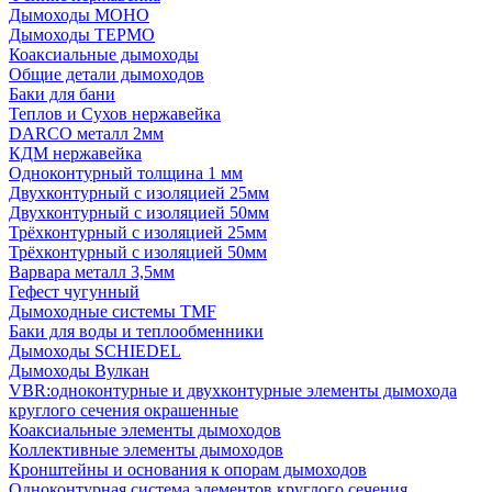
Дымоходы МОНО
Дымоходы ТЕРМО
Коаксиальные дымоходы
Общие детали дымоходов
Баки для бани
Теплов и Сухов нержавейка
DARCO металл 2мм
КДМ нержавейка
Одноконтурный толщина 1 мм
Двухконтурный с изоляцией 25мм
Двухконтурный с изоляцией 50мм
Трёхконтурный с изоляцией 25мм
Трёхконтурный с изоляцией 50мм
Варвара металл 3,5мм
Гефест чугунный
Дымоходные системы TMF
Баки для воды и теплообменники
Дымоходы SCHIEDEL
Дымоходы Вулкан
VBR:одноконтурные и двухконтурные элементы дымохода
круглого сечения окрашенные
Коаксиальные элементы дымоходов
Коллективные элементы дымоходов
Кронштейны и основания к опорам дымоходов
Одноконтурная система элементов круглого сечения