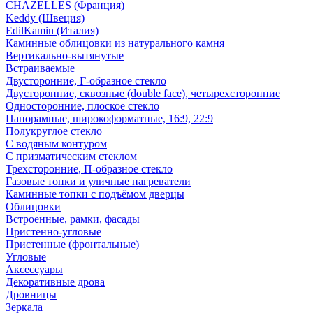
CHAZELLES (Франция)
Keddy (Швеция)
EdilKamin (Италия)
Каминные облицовки из натурального камня
Вертикально-вытянутые
Встраиваемые
Двусторонние, Г-образное стекло
Двусторонние, сквозные (double face), четырехсторонние
Односторонние, плоское стекло
Панорамные, широкоформатные, 16:9, 22:9
Полукруглое стекло
С водяным контуром
С призматическим стеклом
Трехсторонние, П-образное стекло
Газовые топки и уличные нагреватели
Каминные топки с подъёмом дверцы
Облицовки
Встроенные, рамки, фасады
Пристенно-угловые
Пристенные (фронтальные)
Угловые
Аксессуары
Декоративные дрова
Дровницы
Зеркала