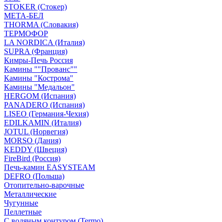
STOKER (Стокер)
МЕТА-БЕЛ
THORMA (Словакия)
ТЕРМОФОР
LA NORDICA (Италия)
SUPRA (Франция)
Кимры-Печь Россия
Камины ""Прованс""
Камины "Кострома"
Камины "Медальон"
HERGOM (Испания)
PANADERO (Испания)
LISEO (Германия-Чехия)
EDILKAMIN (Италия)
JOTUL (Норвегия)
MORSO (Дания)
KEDDY (Швеция)
FireBird (Россия)
Печь-камин EASYSTEAM
DEFRO (Польша)
Отопительно-варочные
Металлические
Чугунные
Пеллетные
С водяным контуром (Termo)