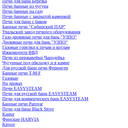
Печи для бани Березка
Печи банные из чугуна
Печи банные на газу
Печи банные с закрытой каменкой
Печи для бани с баком
Банные печи "Сибирский ПАР"
Уральский завод печного оборудования
Газо-дровяные печи для бань "УЗПО"
Дровяные печи для бань "УЗПО"
Газовые горелки к печам и котлам
Ижкомцентр ВВД
Печи из нержавейки Чародейка
Чугунные под обкладку и в камне
Для русской бани печи Ферингер
Банные печи T-M-F
Газовые
На дровах
Печи EASYSTEAM
Печи для русской бани EASYSTEAM
Печи для коммерческих бань EASYSTEAM
Банные печи Parovar
Печи для бани Black Stove
Kastor
Финские HARVIA
Klover