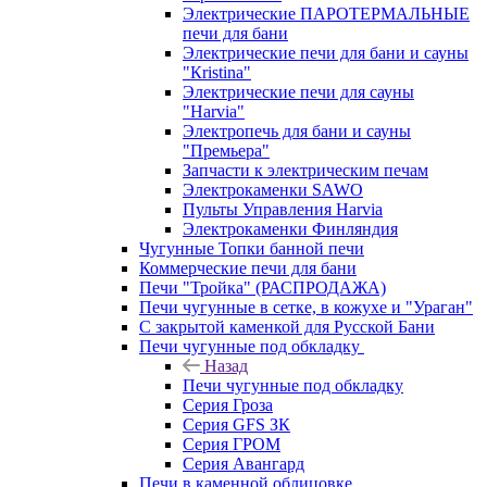
Электрические ПАРОТЕРМАЛЬНЫЕ
печи для бани
Электрические печи для бани и сауны
"Кristina"
Электрические печи для сауны
"Harvia"
Электропечь для бани и сауны
"Премьера"
Запчасти к электрическим печам
Электрокаменки SAWO
Пульты Управления Harvia
Электрокаменки Финляндия
Чугунные Топки банной печи
Коммерческие печи для бани
Печи "Тройка" (РАСПРОДАЖА)
Печи чугунные в сетке, в кожухе и "Ураган"
С закрытой каменкой для Русской Бани
Печи чугунные под обкладку
Назад
Печи чугунные под обкладку
Серия Гроза
Серия GFS ЗК
Серия ГРОМ
Серия Авангард
Печи в каменной облицовке