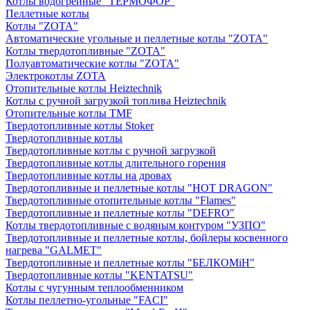
Котлы водогрейные "ТЕРМОФОР"
Пеллетные котлы
Котлы "ZOTA"
Автоматические угольные и пеллетные котлы "ZOTA"
Котлы твердотопливные "ZOTA"
Полуавтоматические котлы "ZOTA"
Электрокотлы ZOTA
Отопительные котлы Heiztechnik
Котлы с ручной загрузкой топлива Heiztechnik
Отопительные котлы TMF
Твердотопливные котлы Stoker
Твердотопливные котлы
Твердотопливные котлы с ручной загрузкой
Твердотопливные котлы длительного горения
Твердотопливные котлы на дровах
Твердотопливные и пеллетные котлы "HOT DRAGON"
Твердотопливные отопительные котлы "Flames"
Твердотопливные и пеллетные котлы "DEFRO"
Котлы твердотопливные с водяным контуром "УЗПО"
Твердотопливные и пеллетные котлы, бойлеры косвенного
нагрева "GALMET"
Твердотопливные и пеллетные котлы "БЕЛКОМiН"
Твердотопливные котлы "KENTATSU"
Котлы с чугунным теплообменником
Котлы пеллетно-угольные "FACI"