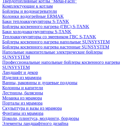
Твердотопливные котлы "Metal-FacH"
Комплектующие к котлам
Бойлеры и водонагреватели
Колонки водогрейные ERMAK
Баки теплоаккумуляторы S-TANK
Бойлеры косвенного нагрева (ГВС) S-TANK
Баки холодоаккумуляторы S-TANK
Теплоаккумуляторы со змеевиком ГВС S-TANK
Бойлеры косвенного нагрева напольные SUNSYSTEM
Бойлеры косвенного нагрева настенные SUNSYSTEM
Напольные накопительные электрические бойлеры
SUNSYSTEM
Профессиональные напольные бойлеры косвенного нагрева
SUNSYSTEM
Ландшафт и декор
Изделия из мрамора
Ванны, раковины и душевые поддоны
Колонны и капители
Лестницы, балясины
Мозаика из мрамора
Порталы из мрамора
Скульптура и вазы из мрамора
Фонтаны из мрамора
Цоколи, плинтуса, молдинги, бордюры
Элементы ландшафтного дизайна