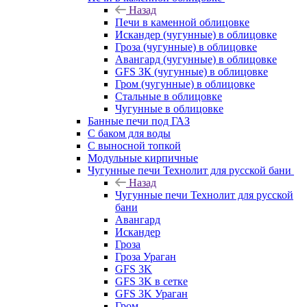
Назад
Печи в каменной облицовке
Искандер (чугунные) в облицовке
Гроза (чугунные) в облицовке
Авангард (чугунные) в облицовке
GFS ЗК (чугунные) в облицовке
Гром (чугунные) в облицовке
Стальные в облицовке
Чугунные в облицовке
Банные печи под ГАЗ
С баком для воды
С выносной топкой
Модульные кирпичные
Чугунные печи Технолит для русской бани
Назад
Чугунные печи Технолит для русской
бани
Авангард
Искандер
Гроза
Гроза Ураган
GFS 3K
GFS 3K в сетке
GFS 3K Ураган
Гром