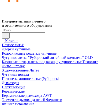
Интернет-магазин печного
и отопительного оборудования
Каталог
Печное литьё
Дверки чугунные
Колосниковые решетки чугунные
Чугунное литье "Рубцовский литейный комплекс" OLD
Казанные печи, плиты под казан, чугунное литье Технолит
Литье Fireway
Художественное Литье
Чугунная посуда
Печное-каминное литье (Рубцовск)
Дымоходы
Нержавеющие
Керамические
Керамические дымоходы AWT
Элементы дымохода печей Ферингер
Феникс нержавейка