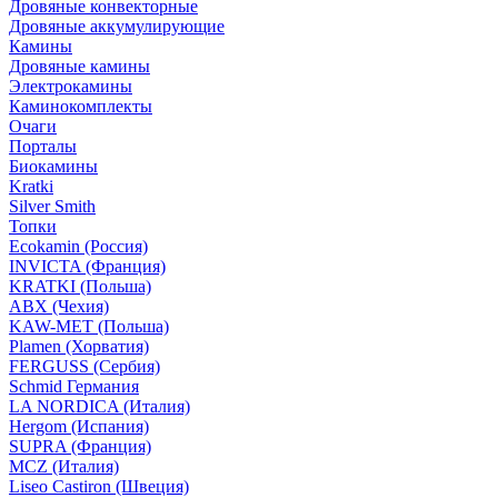
Дровяные конвекторные
Дровяные аккумулирующие
Камины
Дровяные камины
Электрокамины
Каминокомплекты
Очаги
Порталы
Биокамины
Kratki
Silver Smith
Топки
Ecokamin (Россия)
INVICTA (Франция)
KRATKI (Польша)
ABX (Чехия)
KAW-MET (Польша)
Plamen (Хорватия)
FERGUSS (Сербия)
Schmid Германия
LA NORDICA (Италия)
Hergom (Испания)
SUPRA (Франция)
MCZ (Италия)
Liseo Castiron (Швеция)