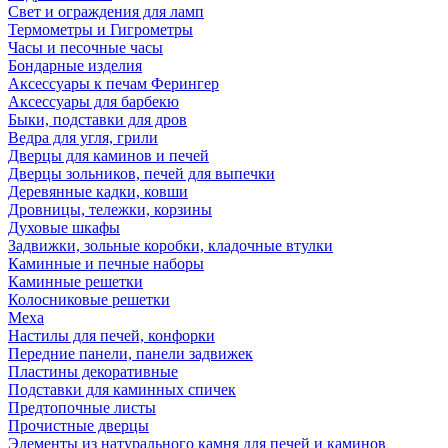
Свет и ограждения для ламп
Термометры и Гигрометры
Часы и песочные часы
Бондарные изделия
Аксессуары к печам Ферингер
Аксессуары для барбекю
Быки, подставки для дров
Ведра для угля, грили
Дверцы для каминов и печей
Дверцы зольников, печей для выпечки
Деревянные кадки, ковши
Дровницы, тележки, корзины
Духовые шкафы
Задвижки, зольные коробки, кладочные втулки
Каминные и печные наборы
Каминные решетки
Колосниковые решетки
Меха
Настилы для печей, конфорки
Передние панели, панели задвижек
Пластины декоративные
Подставки для каминных спичек
Предтопочные листы
Прочистные дверцы
Элементы из натурального камня для печей и каминов