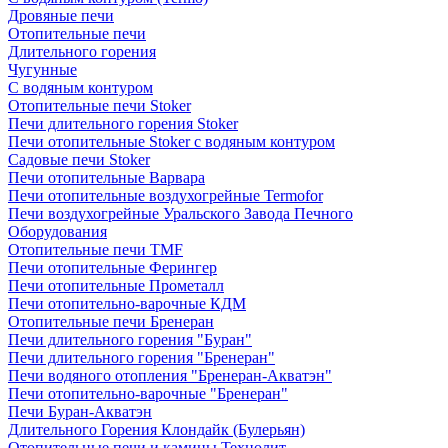
Дровяные печи
Отопительные печи
Длительного горения
Чугунные
C водяным контуром
Отопительные печи Stoker
Печи длительного горения Stoker
Печи отопительные Stoker с водяным контуром
Садовые печи Stoker
Печи отопительные Варвара
Печи отопительные воздухогрейные Termofor
Печи воздухогрейные Уральского Завода Печного
Оборудования
Отопительные печи TMF
Печи отопительные Ферингер
Печи отопительные Прометалл
Печи отопительно-варочные КДМ
Отопительные печи Бренеран
Печи длительного горения "Буран"
Печи длительного горения "Бренеран"
Печи водяного отопления "Бренеран-Акватэн"
Печи отопительно-варочные "Бренеран"
Печи Буран-Акватэн
Длительного Горения Клондайк (Булерьян)
Отопительные печи и камины Технолит