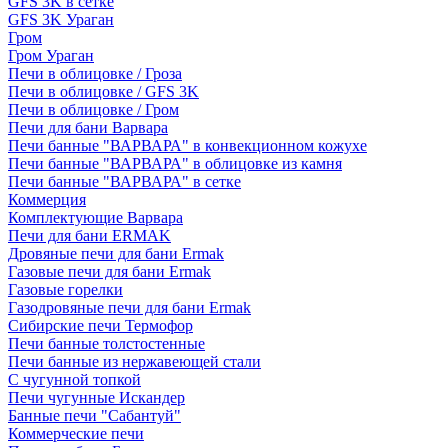
GFS 3K в сетке
GFS 3K Ураган
Гром
Гром Ураган
Печи в облицовке / Гроза
Печи в облицовке / GFS 3K
Печи в облицовке / Гром
Печи для бани Варвара
Печи банные "ВАРВАРА" в конвекционном кожухе
Печи банные "ВАРВАРА" в облицовке из камня
Печи банные "ВАРВАРА" в сетке
Коммерция
Комплектующие Варвара
Печи для бани ERMAK
Дровяные печи для бани Ermak
Газовые печи для бани Ermak
Газовые горелки
Газодровяные печи для бани Ermak
Сибирские печи Термофор
Печи банные толстостенные
Печи банные из нержавеющей стали
С чугунной топкой
Печи чугунные Искандер
Банные печи "Сабантуй"
Коммерческие печи