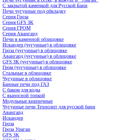
С закрытой каменкой для Русской Бани
Печи чугунные под обкладку
Серия Гроза
Серия GFS ЗК
Серия ГРОМ
Серия Авангард
Печи в каменной облицовке
Искандер (чугунные) в облицовке
Гроза (чугунные) в облицовке
Авангард (чугунные) в облицовке
GFS ЗК (чугунные) в облицовке
Гром (чугунные) в облицовке
Стальные в облицовке
Чугунные в облицовке
Банные печи под ГАЗ
С баком для воды
С выносной топкой
Модульные кирпичные
Чугунные печи Технолит для русской бани
Авангард
Искандер
Гроза
Гроза Ураган
GFS 3K