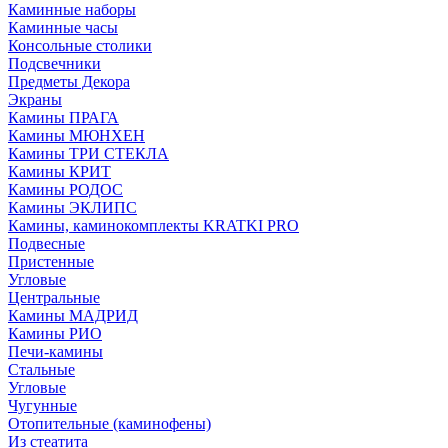
Каминные наборы
Каминные часы
Консольные столики
Подсвечники
Предметы Декора
Экраны
Камины ПРАГА
Камины МЮНХЕН
Камины ТРИ СТЕКЛА
Камины КРИТ
Камины РОДОС
Камины ЭКЛИПС
Камины, каминокомплекты KRATKI PRO
Подвесные
Пристенные
Угловые
Центральные
Камины МАДРИД
Камины РИО
Печи-камины
Стальные
Угловые
Чугунные
Отопительные (каминофены)
Из стеатита