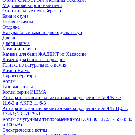
Модульные кирпичные печи
Отопительные печи Березка
Баня и сауна
Готовые сауны
Отделка
Натуральный камень для отделки саун
Двери
Двери Harvia
Камни и плитка
Камень для бани ЖАДЕИТ из Хакассии
Камень для бани и ландшафта
Плитка из натурального камня
Камни Harvia
Парогенераторы
Котлы
Газовые котлы
Котлы серии ИШМА
Аппараты отопительные газовые водогрейные АОГВ 7-3;
11,6-3 и АКГВ 11,6-3
Аппараты отопительные газовые водогрейные АОГВ 11,6-1;
17,4-1; 23,2-1; 29-1
Котлы с чугунным теплообменником КОВ 30 . 37,5 . 45; 63; 80
и 100 кВт
Электрические котлы