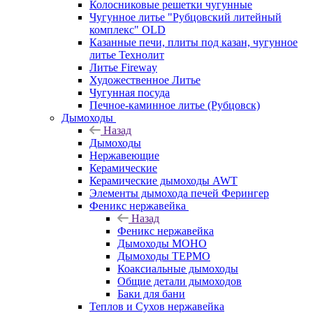
Колосниковые решетки чугунные
Чугунное литье "Рубцовский литейный
комплекс" OLD
Казанные печи, плиты под казан, чугунное
литье Технолит
Литье Fireway
Художественное Литье
Чугунная посуда
Печное-каминное литье (Рубцовск)
Дымоходы
Назад
Дымоходы
Нержавеющие
Керамические
Керамические дымоходы AWT
Элементы дымохода печей Ферингер
Феникс нержавейка
Назад
Феникс нержавейка
Дымоходы МОНО
Дымоходы ТЕРМО
Коаксиальные дымоходы
Общие детали дымоходов
Баки для бани
Теплов и Сухов нержавейка