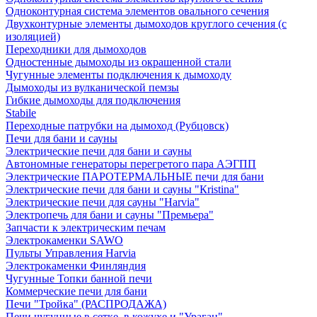
Одноконтурная система элементов овального сечения
Двухконтурные элементы дымоходов круглого сечения (с
изоляцией)
Переходники для дымоходов
Одностенные дымоходы из окрашенной стали
Чугунные элементы подключения к дымоходу
Дымоходы из вулканической пемзы
Гибкие дымоходы для подключения
Stabile
Переходные патрубки на дымоход (Рубцовск)
Печи для бани и сауны
Электрические печи для бани и сауны
Автономные генераторы перегретого пара АЭГПП
Электрические ПАРОТЕРМАЛЬНЫЕ печи для бани
Электрические печи для бани и сауны "Кristina"
Электрические печи для сауны "Harvia"
Электропечь для бани и сауны "Премьера"
Запчасти к электрическим печам
Электрокаменки SAWO
Пульты Управления Harvia
Электрокаменки Финляндия
Чугунные Топки банной печи
Коммерческие печи для бани
Печи "Тройка" (РАСПРОДАЖА)
Печи чугунные в сетке, в кожухе и "Ураган"