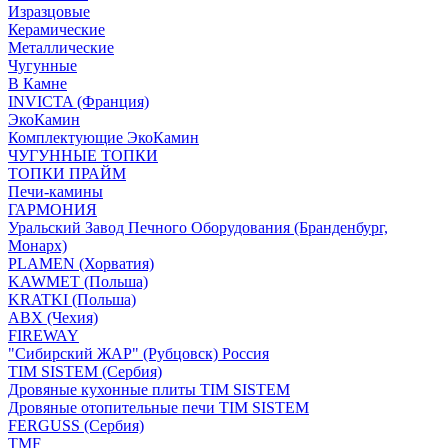
Изразцовые
Керамические
Металлические
Чугунные
В Камне
INVICTA (Франция)
ЭкоКамин
Комплектующие ЭкоКамин
ЧУГУННЫЕ ТОПКИ
ТОПКИ ПРАЙМ
Печи-камины
ГАРМОНИЯ
Уральский Завод Печного Оборудования (Бранденбург,
Монарх)
PLAMEN (Хорватия)
KAWMET (Польша)
KRATKI (Польша)
ABX (Чехия)
FIREWAY
"Сибирский ЖАР" (Рубцовск) Россия
TIM SISTEM (Сербия)
Дровяные кухонные плиты TIM SISTEM
Дровяные отопительные печи TIM SISTEM
FERGUSS (Сербия)
TMF