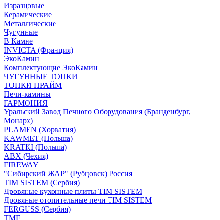
Изразцовые
Керамические
Металлические
Чугунные
В Камне
INVICTA (Франция)
ЭкоКамин
Комплектующие ЭкоКамин
ЧУГУННЫЕ ТОПКИ
ТОПКИ ПРАЙМ
Печи-камины
ГАРМОНИЯ
Уральский Завод Печного Оборудования (Бранденбург,
Монарх)
PLAMEN (Хорватия)
KAWMET (Польша)
KRATKI (Польша)
ABX (Чехия)
FIREWAY
"Сибирский ЖАР" (Рубцовск) Россия
TIM SISTEM (Сербия)
Дровяные кухонные плиты TIM SISTEM
Дровяные отопительные печи TIM SISTEM
FERGUSS (Сербия)
TMF