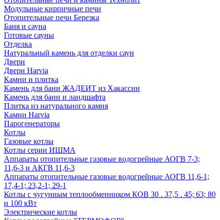
Модульные кирпичные печи
Отопительные печи Березка
Баня и сауна
Готовые сауны
Отделка
Натуральный камень для отделки саун
Двери
Двери Harvia
Камни и плитка
Камень для бани ЖАДЕИТ из Хакассии
Камень для бани и ландшафта
Плитка из натурального камня
Камни Harvia
Парогенераторы
Котлы
Газовые котлы
Котлы серии ИШМА
Аппараты отопительные газовые водогрейные АОГВ 7-3;
11,6-3 и АКГВ 11,6-3
Аппараты отопительные газовые водогрейные АОГВ 11,6-1;
17,4-1; 23,2-1; 29-1
Котлы с чугунным теплообменником КОВ 30 . 37,5 . 45; 63; 80
и 100 кВт
Электрические котлы