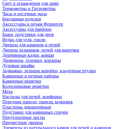
Свет и ограждения для ламп
Термометры и Гигрометры
Часы и песочные часы
Бондарные изделия
Аксессуары к печам Ферингер
Аксессуары для барбекю
Быки, подставки для дров
Ведра для угля, грили
Дверцы для каминов и печей
Дверцы зольников, печей для выпечки
Деревянные кадки, ковши
Дровницы, тележки, корзины
Духовые шкафы
Задвижки, зольные коробки, кладочные втулки
Каминные и печные наборы
Каминные решетки
Колосниковые решетки
Меха
Настилы для печей, конфорки
Передние панели, панели задвижек
Пластины декоративные
Подставки для каминных спичек
Предтопочные листы
Прочистные дверцы
Элементы из натурального камня для печей и каминов