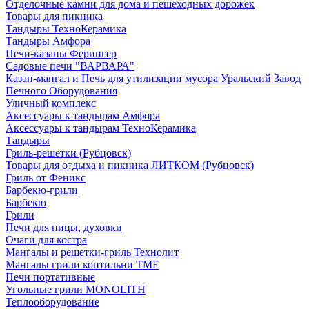
Отделочные камни для дома и пешеходных дорожек
Товары для пикника
Тандыры ТехноКерамика
Тандыры Амфора
Печи-казаны Ферингер
Садовые печи "ВАРВАРА"
Казан-мангал и Печь для утилизации мусора Уральский Завод
Печного Оборудования
Уличный комплекс
Аксессуары к тандырам Амфора
Аксессуары к тандырам ТехноКерамика
Тандыры
Гриль-решетки (Рубцовск)
Товары для отдыха и пикника ЛИТКОМ (Рубцовск)
Гриль от Феникс
Барбекю-грили
Барбекю
Грили
Печи для пицы, духовки
Очаги для костра
Мангалы и решетки-гриль Технолит
Мангалы грили коптильни TMF
Печи портативные
Угольные грили MONOLITH
Теплооборудование