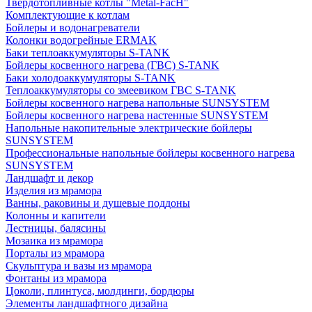
Твердотопливные котлы "Metal-FacH"
Комплектующие к котлам
Бойлеры и водонагреватели
Колонки водогрейные ERMAK
Баки теплоаккумуляторы S-TANK
Бойлеры косвенного нагрева (ГВС) S-TANK
Баки холодоаккумуляторы S-TANK
Теплоаккумуляторы со змеевиком ГВС S-TANK
Бойлеры косвенного нагрева напольные SUNSYSTEM
Бойлеры косвенного нагрева настенные SUNSYSTEM
Напольные накопительные электрические бойлеры
SUNSYSTEM
Профессиональные напольные бойлеры косвенного нагрева
SUNSYSTEM
Ландшафт и декор
Изделия из мрамора
Ванны, раковины и душевые поддоны
Колонны и капители
Лестницы, балясины
Мозаика из мрамора
Порталы из мрамора
Скульптура и вазы из мрамора
Фонтаны из мрамора
Цоколи, плинтуса, молдинги, бордюры
Элементы ландшафтного дизайна