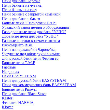
Печи для бани Березка
Печи банные из чугуна
Печи банные на газу
Печи банные с закрытой каменкой
Печи для бани с баком
Банные печи "Сибирский ПАР"
Уральский завод печного оборудования
Газо-дровяные печи для бань "УЗПО"
Дровяные печи для бань "УЗПО"
Газовые горелки к печам и котлам
Ижкомцентр ВВД
Печи из нержавейки Чародейка
Чугунные под обкладку и в камне
Для русской бани печи Ферингер
Банные печи T-M-F
Газовые
На дровах
Печи EASYSTEAM
Печи для русской бани EASYSTEAM
Печи для коммерческих бань EASYSTEAM
Банные печи Parovar
Печи для бани Black Stove
Kastor
Финские HARVIA
Klover