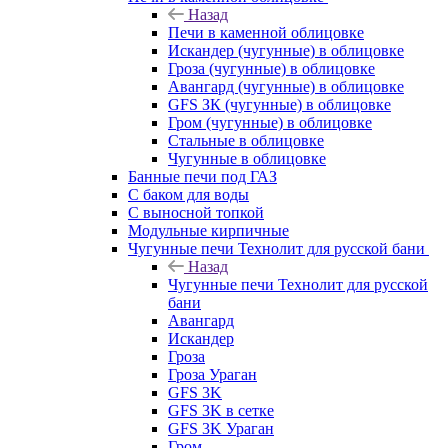
Назад
Печи в каменной облицовке
Искандер (чугунные) в облицовке
Гроза (чугунные) в облицовке
Авангард (чугунные) в облицовке
GFS ЗК (чугунные) в облицовке
Гром (чугунные) в облицовке
Стальные в облицовке
Чугунные в облицовке
Банные печи под ГАЗ
С баком для воды
С выносной топкой
Модульные кирпичные
Чугунные печи Технолит для русской бани
Назад
Чугунные печи Технолит для русской
бани
Авангард
Искандер
Гроза
Гроза Ураган
GFS 3K
GFS 3K в сетке
GFS 3K Ураган
Гром