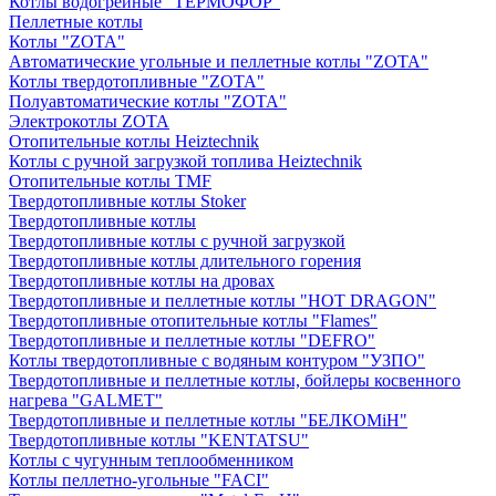
Котлы водогрейные "ТЕРМОФОР"
Пеллетные котлы
Котлы "ZOTA"
Автоматические угольные и пеллетные котлы "ZOTA"
Котлы твердотопливные "ZOTA"
Полуавтоматические котлы "ZOTA"
Электрокотлы ZOTA
Отопительные котлы Heiztechnik
Котлы с ручной загрузкой топлива Heiztechnik
Отопительные котлы TMF
Твердотопливные котлы Stoker
Твердотопливные котлы
Твердотопливные котлы с ручной загрузкой
Твердотопливные котлы длительного горения
Твердотопливные котлы на дровах
Твердотопливные и пеллетные котлы "HOT DRAGON"
Твердотопливные отопительные котлы "Flames"
Твердотопливные и пеллетные котлы "DEFRO"
Котлы твердотопливные с водяным контуром "УЗПО"
Твердотопливные и пеллетные котлы, бойлеры косвенного
нагрева "GALMET"
Твердотопливные и пеллетные котлы "БЕЛКОМiН"
Твердотопливные котлы "KENTATSU"
Котлы с чугунным теплообменником
Котлы пеллетно-угольные "FACI"