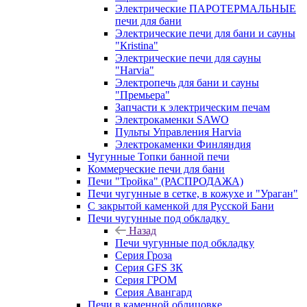
Электрические ПАРОТЕРМАЛЬНЫЕ
печи для бани
Электрические печи для бани и сауны
"Кristina"
Электрические печи для сауны
"Harvia"
Электропечь для бани и сауны
"Премьера"
Запчасти к электрическим печам
Электрокаменки SAWO
Пульты Управления Harvia
Электрокаменки Финляндия
Чугунные Топки банной печи
Коммерческие печи для бани
Печи "Тройка" (РАСПРОДАЖА)
Печи чугунные в сетке, в кожухе и "Ураган"
С закрытой каменкой для Русской Бани
Печи чугунные под обкладку
Назад
Печи чугунные под обкладку
Серия Гроза
Серия GFS ЗК
Серия ГРОМ
Серия Авангард
Печи в каменной облицовке