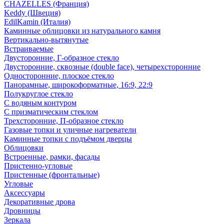
CHAZELLES (Франция)
Keddy (Швеция)
EdilKamin (Италия)
Каминные облицовки из натурального камня
Вертикально-вытянутые
Встраиваемые
Двусторонние, Г-образное стекло
Двусторонние, сквозные (double face), четырехсторонние
Односторонние, плоское стекло
Панорамные, широкоформатные, 16:9, 22:9
Полукруглое стекло
С водяным контуром
С призматическим стеклом
Трехсторонние, П-образное стекло
Газовые топки и уличные нагреватели
Каминные топки с подъёмом дверцы
Облицовки
Встроенные, рамки, фасады
Пристенно-угловые
Пристенные (фронтальные)
Угловые
Аксессуары
Декоративные дрова
Дровницы
Зеркала