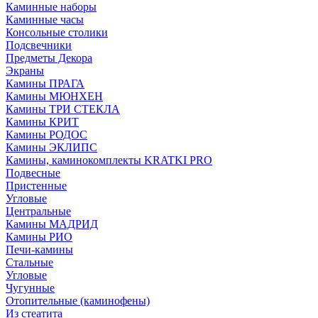
Каминные наборы
Каминные часы
Консольные столики
Подсвечники
Предметы Декора
Экраны
Камины ПРАГА
Камины МЮНХЕН
Камины ТРИ СТЕКЛА
Камины КРИТ
Камины РОДОС
Камины ЭКЛИПС
Камины, каминокомплекты KRATKI PRO
Подвесные
Пристенные
Угловые
Центральные
Камины МАДРИД
Камины РИО
Печи-камины
Стальные
Угловые
Чугунные
Отопительные (каминофены)
Из стеатита