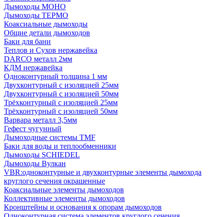
Дымоходы МОНО
Дымоходы ТЕРМО
Коаксиальные дымоходы
Общие детали дымоходов
Баки для бани
Теплов и Сухов нержавейка
DARCO металл 2мм
КДМ нержавейка
Одноконтурный толщина 1 мм
Двухконтурный с изоляцией 25мм
Двухконтурный с изоляцией 50мм
Трёхконтурный с изоляцией 25мм
Трёхконтурный с изоляцией 50мм
Варвара металл 3,5мм
Гефест чугунный
Дымоходные системы TMF
Баки для воды и теплообменники
Дымоходы SCHIEDEL
Дымоходы Вулкан
VBR:одноконтурные и двухконтурные элементы дымохода
круглого сечения окрашенные
Коаксиальные элементы дымоходов
Коллективные элементы дымоходов
Кронштейны и основания к опорам дымоходов
Одноконтурная система элементов круглого сечения