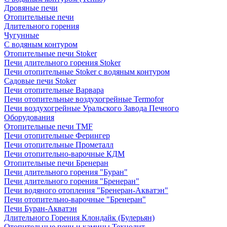
Дровяные печи
Отопительные печи
Длительного горения
Чугунные
C водяным контуром
Отопительные печи Stoker
Печи длительного горения Stoker
Печи отопительные Stoker с водяным контуром
Садовые печи Stoker
Печи отопительные Варвара
Печи отопительные воздухогрейные Termofor
Печи воздухогрейные Уральского Завода Печного
Оборудования
Отопительные печи TMF
Печи отопительные Ферингер
Печи отопительные Прометалл
Печи отопительно-варочные КДМ
Отопительные печи Бренеран
Печи длительного горения "Буран"
Печи длительного горения "Бренеран"
Печи водяного отопления "Бренеран-Акватэн"
Печи отопительно-варочные "Бренеран"
Печи Буран-Акватэн
Длительного Горения Клондайк (Булерьян)
Отопительные печи и камины Технолит