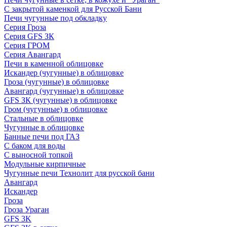
С закрытой каменкой для Русской Бани
Печи чугунные под обкладку
Серия Гроза
Серия GFS ЗК
Серия ГРОМ
Серия Авангард
Печи в каменной облицовке
Искандер (чугунные) в облицовке
Гроза (чугунные) в облицовке
Авангард (чугунные) в облицовке
GFS ЗК (чугунные) в облицовке
Гром (чугунные) в облицовке
Стальные в облицовке
Чугунные в облицовке
Банные печи под ГАЗ
С баком для воды
С выносной топкой
Модульные кирпичные
Чугунные печи Технолит для русской бани
Авангард
Искандер
Гроза
Гроза Ураган
GFS 3K