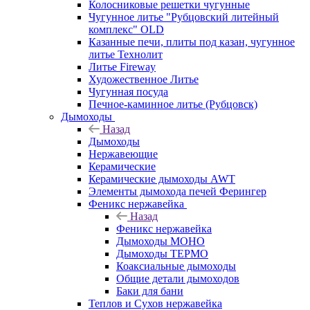
Колосниковые решетки чугунные
Чугунное литье "Рубцовский литейный
комплекс" OLD
Казанные печи, плиты под казан, чугунное
литье Технолит
Литье Fireway
Художественное Литье
Чугунная посуда
Печное-каминное литье (Рубцовск)
Дымоходы
Назад
Дымоходы
Нержавеющие
Керамические
Керамические дымоходы AWT
Элементы дымохода печей Ферингер
Феникс нержавейка
Назад
Феникс нержавейка
Дымоходы МОНО
Дымоходы ТЕРМО
Коаксиальные дымоходы
Общие детали дымоходов
Баки для бани
Теплов и Сухов нержавейка