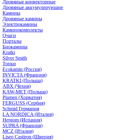
Дровяные конвекторные
Дровяные аккумулирующие
Камины
Дровяные камины
Электрокамины
Каминокомплекты
Очаги
Порталы
Биокамины
Kratki
Silver Smith
Топки
Ecokamin (Россия)
INVICTA (Франция)
KRATKI (Польша)
ABX (Чехия)
KAW-MET (Польша)
Plamen (Хорватия)
FERGUSS (Сербия)
Schmid Германия
LA NORDICA (Италия)
Hergom (Испания)
SUPRA (Франция)
MCZ (Италия)
Liseo Castiron (Швеция)