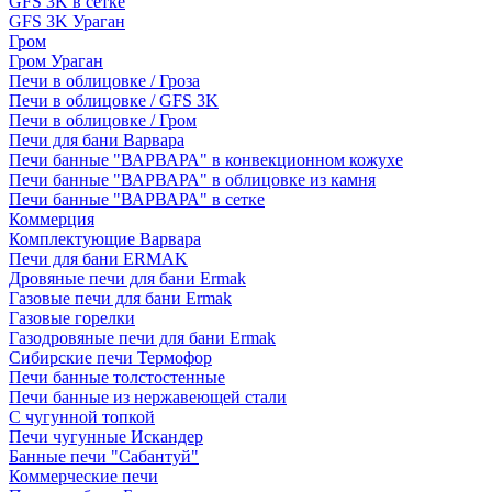
GFS 3K в сетке
GFS 3K Ураган
Гром
Гром Ураган
Печи в облицовке / Гроза
Печи в облицовке / GFS 3K
Печи в облицовке / Гром
Печи для бани Варвара
Печи банные "ВАРВАРА" в конвекционном кожухе
Печи банные "ВАРВАРА" в облицовке из камня
Печи банные "ВАРВАРА" в сетке
Коммерция
Комплектующие Варвара
Печи для бани ERMAK
Дровяные печи для бани Ermak
Газовые печи для бани Ermak
Газовые горелки
Газодровяные печи для бани Ermak
Сибирские печи Термофор
Печи банные толстостенные
Печи банные из нержавеющей стали
С чугунной топкой
Печи чугунные Искандер
Банные печи "Сабантуй"
Коммерческие печи