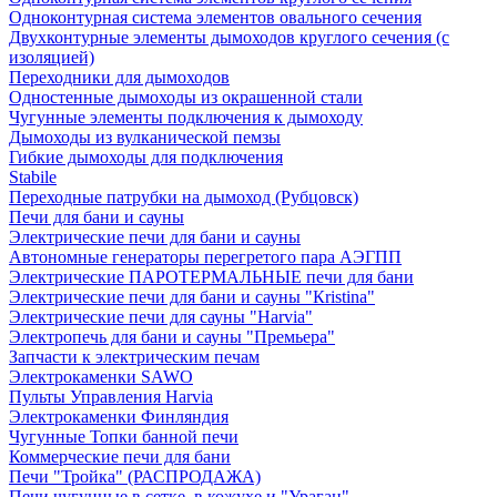
Одноконтурная система элементов овального сечения
Двухконтурные элементы дымоходов круглого сечения (с
изоляцией)
Переходники для дымоходов
Одностенные дымоходы из окрашенной стали
Чугунные элементы подключения к дымоходу
Дымоходы из вулканической пемзы
Гибкие дымоходы для подключения
Stabile
Переходные патрубки на дымоход (Рубцовск)
Печи для бани и сауны
Электрические печи для бани и сауны
Автономные генераторы перегретого пара АЭГПП
Электрические ПАРОТЕРМАЛЬНЫЕ печи для бани
Электрические печи для бани и сауны "Кristina"
Электрические печи для сауны "Harvia"
Электропечь для бани и сауны "Премьера"
Запчасти к электрическим печам
Электрокаменки SAWO
Пульты Управления Harvia
Электрокаменки Финляндия
Чугунные Топки банной печи
Коммерческие печи для бани
Печи "Тройка" (РАСПРОДАЖА)
Печи чугунные в сетке, в кожухе и "Ураган"