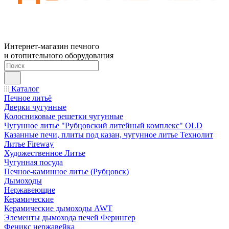
Интернет-магазин печного
и отопительного оборудования
Каталог
Печное литьё
Дверки чугунные
Колосниковые решетки чугунные
Чугунное литье "Рубцовский литейный комплекс" OLD
Казанные печи, плиты под казан, чугунное литье Технолит
Литье Fireway
Художественное Литье
Чугунная посуда
Печное-каминное литье (Рубцовск)
Дымоходы
Нержавеющие
Керамические
Керамические дымоходы AWT
Элементы дымохода печей Ферингер
Феникс нержавейка