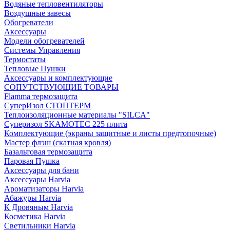
Водяные тепловентиляторы
Воздушные завесы
Обогреватели
Аксессуары
Модели обогревателей
Системы Управления
Термостаты
Тепловые Пушки
Аксессуары и комплектующие
СОПУТСТВУЮЩИЕ ТОВАРЫ
Flamma термозащита
СуперИзол СТОПТЕРМ
Теплоизоляционные материалы "SILCA"
Суперизол SKAMOTEC 225 плита
Комплектующие (экраны защитные и листы предтопочные)
Мастер флэш (скатная кровля)
Базальтовая термозащита
Паровая Пушка
Аксессуары для бани
Аксессуары Harvia
Ароматизаторы Harvia
Абажуры Harvia
К Дровяным Harvia
Косметика Harvia
Светильники Harvia