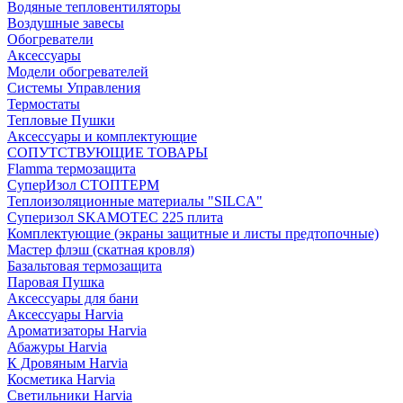
Водяные тепловентиляторы
Воздушные завесы
Обогреватели
Аксессуары
Модели обогревателей
Системы Управления
Термостаты
Тепловые Пушки
Аксессуары и комплектующие
СОПУТСТВУЮЩИЕ ТОВАРЫ
Flamma термозащита
СуперИзол СТОПТЕРМ
Теплоизоляционные материалы "SILCA"
Суперизол SKAMOTEC 225 плита
Комплектующие (экраны защитные и листы предтопочные)
Мастер флэш (скатная кровля)
Базальтовая термозащита
Паровая Пушка
Аксессуары для бани
Аксессуары Harvia
Ароматизаторы Harvia
Абажуры Harvia
К Дровяным Harvia
Косметика Harvia
Светильники Harvia