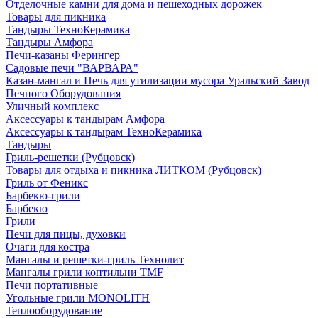
Отделочные камни для дома и пешеходных дорожек
Товары для пикника
Тандыры ТехноКерамика
Тандыры Амфора
Печи-казаны Ферингер
Садовые печи "ВАРВАРА"
Казан-мангал и Печь для утилизации мусора Уральский Завод
Печного Оборудования
Уличный комплекс
Аксессуары к тандырам Амфора
Аксессуары к тандырам ТехноКерамика
Тандыры
Гриль-решетки (Рубцовск)
Товары для отдыха и пикника ЛИТКОМ (Рубцовск)
Гриль от Феникс
Барбекю-грили
Барбекю
Грили
Печи для пицы, духовки
Очаги для костра
Мангалы и решетки-гриль Технолит
Мангалы грили коптильни TMF
Печи портативные
Угольные грили MONOLITH
Теплооборудование