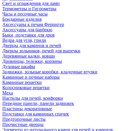
Свет и ограждения для ламп
Термометры и Гигрометры
Часы и песочные часы
Бондарные изделия
Аксессуары к печам Ферингер
Аксессуары для барбекю
Быки, подставки для дров
Ведра для угля, грили
Дверцы для каминов и печей
Дверцы зольников, печей для выпечки
Деревянные кадки, ковши
Дровницы, тележки, корзины
Духовые шкафы
Задвижки, зольные коробки, кладочные втулки
Каминные и печные наборы
Каминные решетки
Колосниковые решетки
Меха
Настилы для печей, конфорки
Передние панели, панели задвижек
Пластины декоративные
Подставки для каминных спичек
Предтопочные листы
Прочистные дверцы
Элементы из натурального камня для печей и каминов