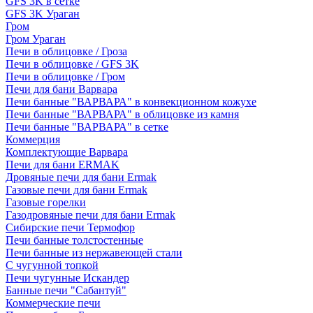
GFS 3K в сетке
GFS 3K Ураган
Гром
Гром Ураган
Печи в облицовке / Гроза
Печи в облицовке / GFS 3K
Печи в облицовке / Гром
Печи для бани Варвара
Печи банные "ВАРВАРА" в конвекционном кожухе
Печи банные "ВАРВАРА" в облицовке из камня
Печи банные "ВАРВАРА" в сетке
Коммерция
Комплектующие Варвара
Печи для бани ERMAK
Дровяные печи для бани Ermak
Газовые печи для бани Ermak
Газовые горелки
Газодровяные печи для бани Ermak
Сибирские печи Термофор
Печи банные толстостенные
Печи банные из нержавеющей стали
С чугунной топкой
Печи чугунные Искандер
Банные печи "Сабантуй"
Коммерческие печи