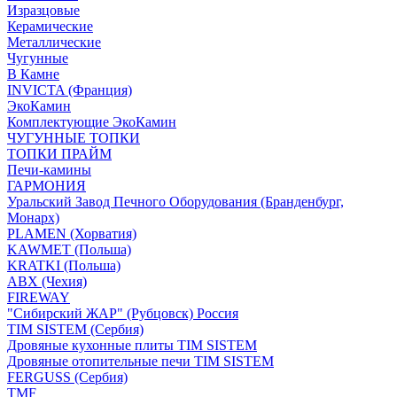
Изразцовые
Керамические
Металлические
Чугунные
В Камне
INVICTA (Франция)
ЭкоКамин
Комплектующие ЭкоКамин
ЧУГУННЫЕ ТОПКИ
ТОПКИ ПРАЙМ
Печи-камины
ГАРМОНИЯ
Уральский Завод Печного Оборудования (Бранденбург,
Монарх)
PLAMEN (Хорватия)
KAWMET (Польша)
KRATKI (Польша)
ABX (Чехия)
FIREWAY
"Сибирский ЖАР" (Рубцовск) Россия
TIM SISTEM (Сербия)
Дровяные кухонные плиты TIM SISTEM
Дровяные отопительные печи TIM SISTEM
FERGUSS (Сербия)
TMF