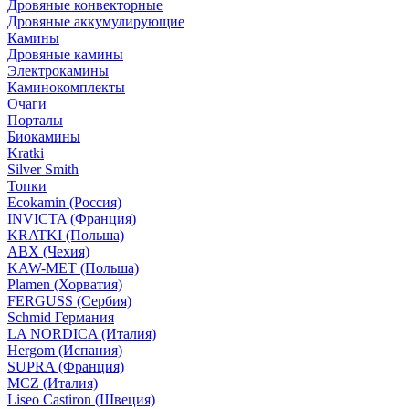
Дровяные конвекторные
Дровяные аккумулирующие
Камины
Дровяные камины
Электрокамины
Каминокомплекты
Очаги
Порталы
Биокамины
Kratki
Silver Smith
Топки
Ecokamin (Россия)
INVICTA (Франция)
KRATKI (Польша)
ABX (Чехия)
KAW-MET (Польша)
Plamen (Хорватия)
FERGUSS (Сербия)
Schmid Германия
LA NORDICA (Италия)
Hergom (Испания)
SUPRA (Франция)
MCZ (Италия)
Liseo Castiron (Швеция)