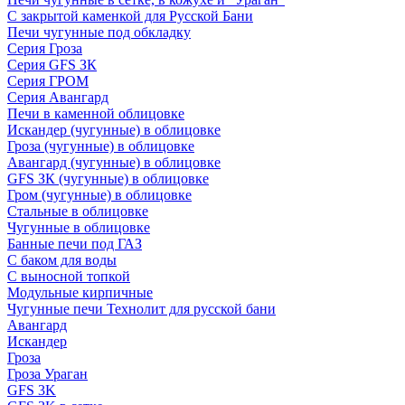
С закрытой каменкой для Русской Бани
Печи чугунные под обкладку
Серия Гроза
Серия GFS ЗК
Серия ГРОМ
Серия Авангард
Печи в каменной облицовке
Искандер (чугунные) в облицовке
Гроза (чугунные) в облицовке
Авангард (чугунные) в облицовке
GFS ЗК (чугунные) в облицовке
Гром (чугунные) в облицовке
Стальные в облицовке
Чугунные в облицовке
Банные печи под ГАЗ
С баком для воды
С выносной топкой
Модульные кирпичные
Чугунные печи Технолит для русской бани
Авангард
Искандер
Гроза
Гроза Ураган
GFS 3K