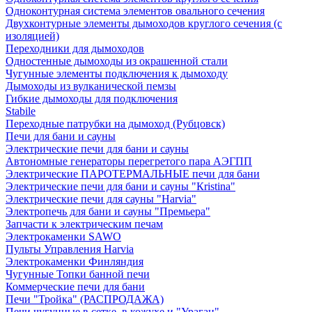
Одноконтурная система элементов овального сечения
Двухконтурные элементы дымоходов круглого сечения (с
изоляцией)
Переходники для дымоходов
Одностенные дымоходы из окрашенной стали
Чугунные элементы подключения к дымоходу
Дымоходы из вулканической пемзы
Гибкие дымоходы для подключения
Stabile
Переходные патрубки на дымоход (Рубцовск)
Печи для бани и сауны
Электрические печи для бани и сауны
Автономные генераторы перегретого пара АЭГПП
Электрические ПАРОТЕРМАЛЬНЫЕ печи для бани
Электрические печи для бани и сауны "Кristina"
Электрические печи для сауны "Harvia"
Электропечь для бани и сауны "Премьера"
Запчасти к электрическим печам
Электрокаменки SAWO
Пульты Управления Harvia
Электрокаменки Финляндия
Чугунные Топки банной печи
Коммерческие печи для бани
Печи "Тройка" (РАСПРОДАЖА)
Печи чугунные в сетке, в кожухе и "Ураган"