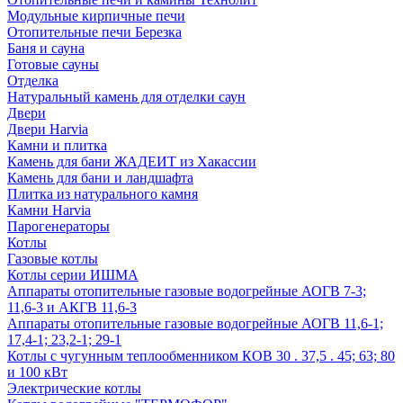
Модульные кирпичные печи
Отопительные печи Березка
Баня и сауна
Готовые сауны
Отделка
Натуральный камень для отделки саун
Двери
Двери Harvia
Камни и плитка
Камень для бани ЖАДЕИТ из Хакассии
Камень для бани и ландшафта
Плитка из натурального камня
Камни Harvia
Парогенераторы
Котлы
Газовые котлы
Котлы серии ИШМА
Аппараты отопительные газовые водогрейные АОГВ 7-3;
11,6-3 и АКГВ 11,6-3
Аппараты отопительные газовые водогрейные АОГВ 11,6-1;
17,4-1; 23,2-1; 29-1
Котлы с чугунным теплообменником КОВ 30 . 37,5 . 45; 63; 80
и 100 кВт
Электрические котлы