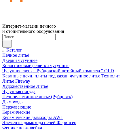
Интернет-магазин печного
и отопительного оборудования
Каталог
Печное литьё
Дверки чугунные
Колосниковые решетки чугунные
Чугунное литье "Рубцовский литейный комплекс" OLD
Казанные печи, плиты под казан, чугунное литье Технолит
Литье Fireway
Художественное Литье
Чугунная посуда
Печное-каминное литье (Рубцовск)
Дымоходы
Нержавеющие
Керамические
Керамические дымоходы AWT
Элементы дымохода печей Ферингер
Феникс нержавейка