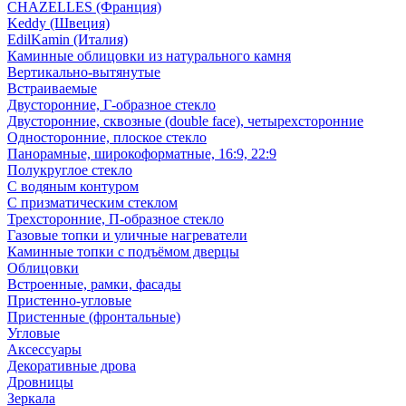
CHAZELLES (Франция)
Keddy (Швеция)
EdilKamin (Италия)
Каминные облицовки из натурального камня
Вертикально-вытянутые
Встраиваемые
Двусторонние, Г-образное стекло
Двусторонние, сквозные (double face), четырехсторонние
Односторонние, плоское стекло
Панорамные, широкоформатные, 16:9, 22:9
Полукруглое стекло
С водяным контуром
С призматическим стеклом
Трехсторонние, П-образное стекло
Газовые топки и уличные нагреватели
Каминные топки с подъёмом дверцы
Облицовки
Встроенные, рамки, фасады
Пристенно-угловые
Пристенные (фронтальные)
Угловые
Аксессуары
Декоративные дрова
Дровницы
Зеркала