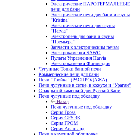
Электрические ПАРОТЕРМАЛЬНЫЕ
печи для бани
Электрические печи для бани и сауны
"Кristina"
Электрические печи для сауны
"Harvia"
Электропечь для бани и сауны
"Премьера"
Запчасти к электрическим печам
Электрокаменки SAWO
Пульты Управления Harvia
Электрокаменки Финляндия
Чугунные Топки банной печи
Коммерческие печи для бани
Печи "Тройка" (РАСПРОДАЖА)
Печи чугунные в сетке, в кожухе и "Ураган"
С закрытой каменкой для Русской Бани
Печи чугунные под обкладку
Назад
Печи чугунные под обкладку
Серия Гроза
Серия GFS ЗК
Серия ГРОМ
Серия Авангард
Печи в каменной облицовке