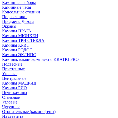
Каминные наборы
Каминные часы
Консольные столики
Подсвечники
Предметы Декора
Экраны
Камины ПРАГА
Камины МЮНХЕН
Камины ТРИ СТЕКЛА
Камины КРИТ
Камины РОДОС
Камины ЭКЛИПС
Камины, каминокомплекты KRATKI PRO
Подвесные
Пристенные
Угловые
Центральные
Камины МАДРИД
Камины РИО
Печи-камины
Стальные
Угловые
Чугунные
Отопительные (каминофены)
Из стеатита