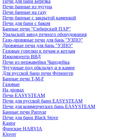
Печи для бани Березка
Печи банные из чугуна
Печи банные на газу
Печи банные с закрытой каменкой
Печи для бани с баком
Банные печи "Сибирский ПАР"
Уральский завод печного оборудования
Газо-дровяные печи для бань "УЗПО"
Дровяные печи для бань "УЗПО"
Газовые горелки к печам и котлам
Ижкомцентр ВВД
Печи из нержавейки Чародейка
Чугунные под обкладку и в камне
Для русской бани печи Ферингер
Банные печи T-M-F
Газовые
На дровах
Печи EASYSTEAM
Печи для русской бани EASYSTEAM
Печи для коммерческих бань EASYSTEAM
Банные печи Parovar
Печи для бани Black Stove
Kastor
Финские HARVIA
Klover