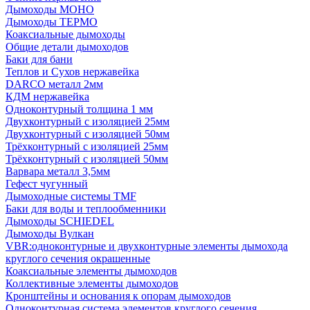
Дымоходы МОНО
Дымоходы ТЕРМО
Коаксиальные дымоходы
Общие детали дымоходов
Баки для бани
Теплов и Сухов нержавейка
DARCO металл 2мм
КДМ нержавейка
Одноконтурный толщина 1 мм
Двухконтурный с изоляцией 25мм
Двухконтурный с изоляцией 50мм
Трёхконтурный с изоляцией 25мм
Трёхконтурный с изоляцией 50мм
Варвара металл 3,5мм
Гефест чугунный
Дымоходные системы TMF
Баки для воды и теплообменники
Дымоходы SCHIEDEL
Дымоходы Вулкан
VBR:одноконтурные и двухконтурные элементы дымохода
круглого сечения окрашенные
Коаксиальные элементы дымоходов
Коллективные элементы дымоходов
Кронштейны и основания к опорам дымоходов
Одноконтурная система элементов круглого сечения