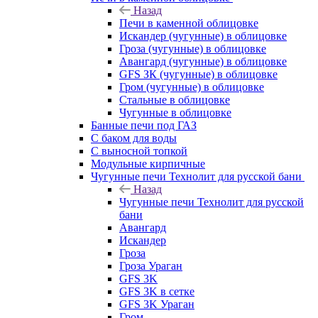
Назад
Печи в каменной облицовке
Искандер (чугунные) в облицовке
Гроза (чугунные) в облицовке
Авангард (чугунные) в облицовке
GFS ЗК (чугунные) в облицовке
Гром (чугунные) в облицовке
Стальные в облицовке
Чугунные в облицовке
Банные печи под ГАЗ
С баком для воды
С выносной топкой
Модульные кирпичные
Чугунные печи Технолит для русской бани
Назад
Чугунные печи Технолит для русской
бани
Авангард
Искандер
Гроза
Гроза Ураган
GFS 3K
GFS 3K в сетке
GFS 3K Ураган
Гром