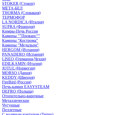
STOKER (Стокер)
МЕТА-БЕЛ
THORMA (Словакия)
ТЕРМОФОР
LA NORDICA (Италия)
SUPRA (Франция)
Кимры-Печь Россия
Камины ""Прованс""
Камины "Кострома"
Камины "Медальон"
HERGOM (Испания)
PANADERO (Испания)
LISEO (Германия-Чехия)
EDILKAMIN (Италия)
JOTUL (Норвегия)
MORSO (Дания)
KEDDY (Швеция)
FireBird (Россия)
Печь-камин EASYSTEAM
DEFRO (Польша)
Отопительно-варочные
Металлические
Чугунные
Пеллетные
С водяным контуром (Termo)