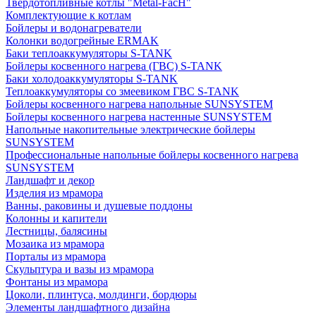
Твердотопливные котлы "Metal-FacH"
Комплектующие к котлам
Бойлеры и водонагреватели
Колонки водогрейные ERMAK
Баки теплоаккумуляторы S-TANK
Бойлеры косвенного нагрева (ГВС) S-TANK
Баки холодоаккумуляторы S-TANK
Теплоаккумуляторы со змеевиком ГВС S-TANK
Бойлеры косвенного нагрева напольные SUNSYSTEM
Бойлеры косвенного нагрева настенные SUNSYSTEM
Напольные накопительные электрические бойлеры
SUNSYSTEM
Профессиональные напольные бойлеры косвенного нагрева
SUNSYSTEM
Ландшафт и декор
Изделия из мрамора
Ванны, раковины и душевые поддоны
Колонны и капители
Лестницы, балясины
Мозаика из мрамора
Порталы из мрамора
Скульптура и вазы из мрамора
Фонтаны из мрамора
Цоколи, плинтуса, молдинги, бордюры
Элементы ландшафтного дизайна