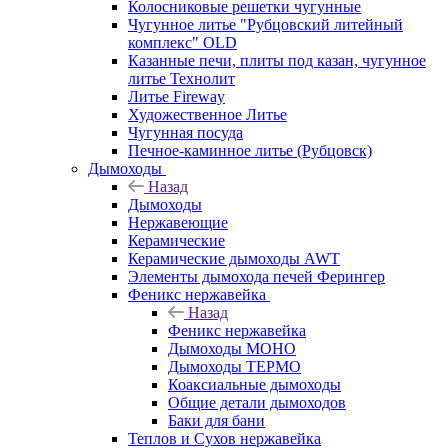
Колосниковые решетки чугунные
Чугунное литье "Рубцовский литейный
комплекс" OLD
Казанные печи, плиты под казан, чугунное
литье Технолит
Литье Fireway
Художественное Литье
Чугунная посуда
Печное-каминное литье (Рубцовск)
Дымоходы
Назад
Дымоходы
Нержавеющие
Керамические
Керамические дымоходы AWT
Элементы дымохода печей Ферингер
Феникс нержавейка
Назад
Феникс нержавейка
Дымоходы МОНО
Дымоходы ТЕРМО
Коаксиальные дымоходы
Общие детали дымоходов
Баки для бани
Теплов и Сухов нержавейка