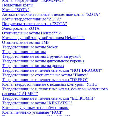
Котлы водогрейные "ТЕРМОФОР"
Пеллетные котлы
Котлы "ZOTA"
Автоматические угольные и пеллетные котлы "ZOTA"
Котлы твердотопливные "ZOTA"
Полуавтоматические котлы "ZOTA"
Электрокотлы ZOTA
Отопительные котлы Heiztechnik
Котлы с ручной загрузкой топлива Heiztechnik
Отопительные котлы TMF
Твердотопливные котлы Stoker
Твердотопливные котлы
Твердотопливные котлы с ручной загрузкой
Твердотопливные котлы длительного горения
Твердотопливные котлы на дровах
Твердотопливные и пеллетные котлы "HOT DRAGON"
Твердотопливные отопительные котлы "Flames"
Твердотопливные и пеллетные котлы "DEFRO"
Котлы твердотопливные с водяным контуром "УЗПО"
Твердотопливные и пеллетные котлы, бойлеры косвенного
нагрева "GALMET"
Твердотопливные и пеллетные котлы "БЕЛКОМiН"
Твердотопливные котлы "KENTATSU"
Котлы с чугунным теплообменником
Котлы пеллетно-угольные "FACI"