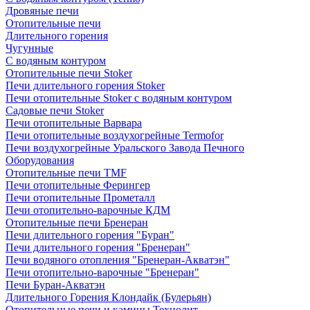
Дровяные печи
Отопительные печи
Длительного горения
Чугунные
C водяным контуром
Отопительные печи Stoker
Печи длительного горения Stoker
Печи отопительные Stoker с водяным контуром
Садовые печи Stoker
Печи отопительные Варвара
Печи отопительные воздухогрейные Termofor
Печи воздухогрейные Уральского Завода Печного
Оборудования
Отопительные печи TMF
Печи отопительные Ферингер
Печи отопительные Прометалл
Печи отопительно-варочные КДМ
Отопительные печи Бренеран
Печи длительного горения "Буран"
Печи длительного горения "Бренеран"
Печи водяного отопления "Бренеран-Акватэн"
Печи отопительно-варочные "Бренеран"
Печи Буран-Акватэн
Длительного Горения Клондайк (Булерьян)
Отопительные печи и камины Технолит