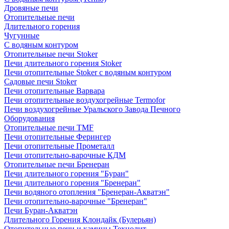
Дровяные печи
Отопительные печи
Длительного горения
Чугунные
C водяным контуром
Отопительные печи Stoker
Печи длительного горения Stoker
Печи отопительные Stoker с водяным контуром
Садовые печи Stoker
Печи отопительные Варвара
Печи отопительные воздухогрейные Termofor
Печи воздухогрейные Уральского Завода Печного
Оборудования
Отопительные печи TMF
Печи отопительные Ферингер
Печи отопительные Прометалл
Печи отопительно-варочные КДМ
Отопительные печи Бренеран
Печи длительного горения "Буран"
Печи длительного горения "Бренеран"
Печи водяного отопления "Бренеран-Акватэн"
Печи отопительно-варочные "Бренеран"
Печи Буран-Акватэн
Длительного Горения Клондайк (Булерьян)
Отопительные печи и камины Технолит