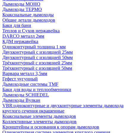
Дымоходы МОНО
Дымоходы ТЕРМО
Коаксиальные дымоходы
Общие детали дымоходов
Баки для бани
Теплов и Сухов нержавейка
DARCO металл 2мм
КДМ нержавейка
Одноконтурный толщина 1 мм
Двухконтурный с изоляцией 25мм
Двухконтурный с изоляцией 50мм
Трёхконтурный с изоляцией 25мм
Трёхконтурный с изоляцией 50мм
Варвара металл 3,5мм
Гефест чугунный
Дымоходные системы TMF
Баки для воды и теплообменники
Дымоходы SCHIEDEL
Дымоходы Вулкан
VBR:одноконтурные и двухконтурные элементы дымохода
круглого сечения окрашенные
Коаксиальные элементы дымоходов
Коллективные элементы дымоходов
Кронштейны и основания к опорам дымоходов
Одноконтурная система элементов круглого сечения