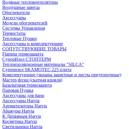
Водяные тепловентиляторы
Воздушные завесы
Обогреватели
Аксессуары
Модели обогревателей
Системы Управления
Термостаты
Тепловые Пушки
Аксессуары и комплектующие
СОПУТСТВУЮЩИЕ ТОВАРЫ
Flamma термозащита
СуперИзол СТОПТЕРМ
Теплоизоляционные материалы "SILCA"
Суперизол SKAMOTEC 225 плита
Комплектующие (экраны защитные и листы предтопочные)
Мастер флэш (скатная кровля)
Базальтовая термозащита
Паровая Пушка
Аксессуары для бани
Аксессуары Harvia
Ароматизаторы Harvia
Абажуры Harvia
К Дровяным Harvia
Косметика Harvia
Светильники Harvia