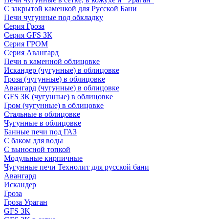
С закрытой каменкой для Русской Бани
Печи чугунные под обкладку
Серия Гроза
Серия GFS ЗК
Серия ГРОМ
Серия Авангард
Печи в каменной облицовке
Искандер (чугунные) в облицовке
Гроза (чугунные) в облицовке
Авангард (чугунные) в облицовке
GFS ЗК (чугунные) в облицовке
Гром (чугунные) в облицовке
Стальные в облицовке
Чугунные в облицовке
Банные печи под ГАЗ
С баком для воды
С выносной топкой
Модульные кирпичные
Чугунные печи Технолит для русской бани
Авангард
Искандер
Гроза
Гроза Ураган
GFS 3K