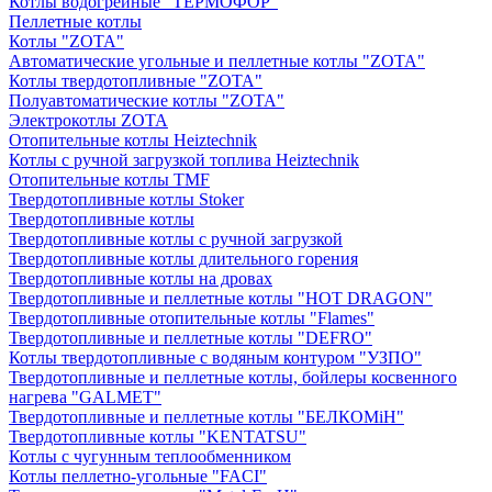
Котлы водогрейные "ТЕРМОФОР"
Пеллетные котлы
Котлы "ZOTA"
Автоматические угольные и пеллетные котлы "ZOTA"
Котлы твердотопливные "ZOTA"
Полуавтоматические котлы "ZOTA"
Электрокотлы ZOTA
Отопительные котлы Heiztechnik
Котлы с ручной загрузкой топлива Heiztechnik
Отопительные котлы TMF
Твердотопливные котлы Stoker
Твердотопливные котлы
Твердотопливные котлы с ручной загрузкой
Твердотопливные котлы длительного горения
Твердотопливные котлы на дровах
Твердотопливные и пеллетные котлы "HOT DRAGON"
Твердотопливные отопительные котлы "Flames"
Твердотопливные и пеллетные котлы "DEFRO"
Котлы твердотопливные с водяным контуром "УЗПО"
Твердотопливные и пеллетные котлы, бойлеры косвенного
нагрева "GALMET"
Твердотопливные и пеллетные котлы "БЕЛКОМiН"
Твердотопливные котлы "KENTATSU"
Котлы с чугунным теплообменником
Котлы пеллетно-угольные "FACI"