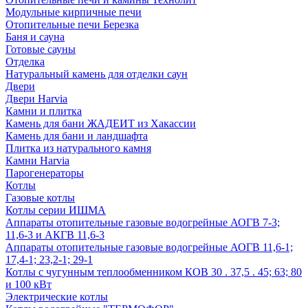
Модульные кирпичные печи
Отопительные печи Березка
Баня и сауна
Готовые сауны
Отделка
Натуральный камень для отделки саун
Двери
Двери Harvia
Камни и плитка
Камень для бани ЖАДЕИТ из Хакассии
Камень для бани и ландшафта
Плитка из натурального камня
Камни Harvia
Парогенераторы
Котлы
Газовые котлы
Котлы серии ИШМА
Аппараты отопительные газовые водогрейные АОГВ 7-3;
11,6-3 и АКГВ 11,6-3
Аппараты отопительные газовые водогрейные АОГВ 11,6-1;
17,4-1; 23,2-1; 29-1
Котлы с чугунным теплообменником КОВ 30 . 37,5 . 45; 63; 80
и 100 кВт
Электрические котлы