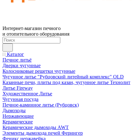
Интернет-магазин печного
и отопительного оборудования
Каталог
Печное литьё
Дверки чугунные
Колосниковые решетки чугунные
Чугунное литье "Рубцовский литейный комплекс" OLD
Казанные печи, плиты под казан, чугунное литье Технолит
Литье Fireway
Художественное Литье
Чугунная посуда
Печное-каминное литье (Рубцовск)
Дымоходы
Нержавеющие
Керамические
Керамические дымоходы AWT
Элементы дымохода печей Ферингер
Феникс нержавейка