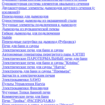
Одноконтурная система элементов овального сечения
Двухконтурные элементы дымоходов круглого сечения (с
изоляцией)
Переходники для дымоходов
Одностенные дымоходы из окрашенной стали
Чугунные элементы подключения к дымоходу
Дымоходы из вулканической пемзы
Гибкие дымоходы для подключения
Stabile
Переходные патрубки на дымоход (Рубцовск)
Печи для бани и сауны
Электрические печи для бани и сауны
Автономные генераторы перегретого пара АЭГПП
Электрические ПАРОТЕРМАЛЬНЫЕ печи для бани
Электрические печи для бани и сауны "Кristina"
Электрические печи для сауны "Harvia"
Электропечь для бани и сауны "Премьера"
Запчасти к электрическим печам
Электрокаменки SAWO
Пульты Управления Harvia
Электрокаменки Финляндия
Чугунные Топки банной печи
Коммерческие печи для бани
Печи "Тройка" (РАСПРОДАЖА)
Печи чугунные в сетке, в кожухе и "Ураган"