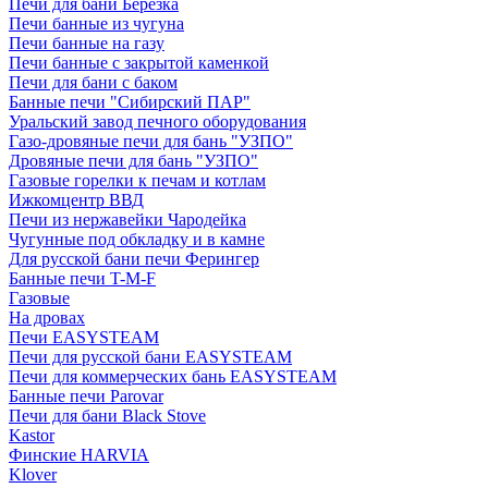
Печи для бани Березка
Печи банные из чугуна
Печи банные на газу
Печи банные с закрытой каменкой
Печи для бани с баком
Банные печи "Сибирский ПАР"
Уральский завод печного оборудования
Газо-дровяные печи для бань "УЗПО"
Дровяные печи для бань "УЗПО"
Газовые горелки к печам и котлам
Ижкомцентр ВВД
Печи из нержавейки Чародейка
Чугунные под обкладку и в камне
Для русской бани печи Ферингер
Банные печи T-M-F
Газовые
На дровах
Печи EASYSTEAM
Печи для русской бани EASYSTEAM
Печи для коммерческих бань EASYSTEAM
Банные печи Parovar
Печи для бани Black Stove
Kastor
Финские HARVIA
Klover