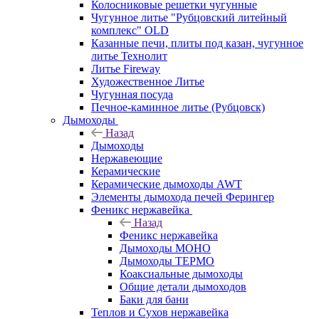
Колосниковые решетки чугунные
Чугунное литье "Рубцовский литейный
комплекс" OLD
Казанные печи, плиты под казан, чугунное
литье Технолит
Литье Fireway
Художественное Литье
Чугунная посуда
Печное-каминное литье (Рубцовск)
Дымоходы
Назад
Дымоходы
Нержавеющие
Керамические
Керамические дымоходы AWT
Элементы дымохода печей Ферингер
Феникс нержавейка
Назад
Феникс нержавейка
Дымоходы МОНО
Дымоходы ТЕРМО
Коаксиальные дымоходы
Общие детали дымоходов
Баки для бани
Теплов и Сухов нержавейка