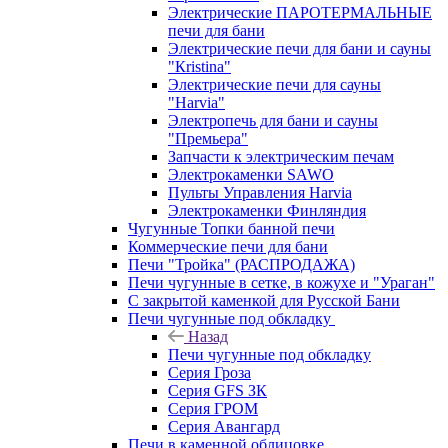
Электрические ПАРОТЕРМАЛЬНЫЕ
печи для бани
Электрические печи для бани и сауны
"Кristina"
Электрические печи для сауны
"Harvia"
Электропечь для бани и сауны
"Премьера"
Запчасти к электрическим печам
Электрокаменки SAWO
Пульты Управления Harvia
Электрокаменки Финляндия
Чугунные Топки банной печи
Коммерческие печи для бани
Печи "Тройка" (РАСПРОДАЖА)
Печи чугунные в сетке, в кожухе и "Ураган"
С закрытой каменкой для Русской Бани
Печи чугунные под обкладку
Назад
Печи чугунные под обкладку
Серия Гроза
Серия GFS ЗК
Серия ГРОМ
Серия Авангард
Печи в каменной облицовке