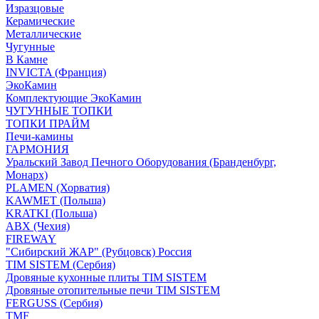
Изразцовые
Керамические
Металлические
Чугунные
В Камне
INVICTA (Франция)
ЭкоКамин
Комплектующие ЭкоКамин
ЧУГУННЫЕ ТОПКИ
ТОПКИ ПРАЙМ
Печи-камины
ГАРМОНИЯ
Уральский Завод Печного Оборудования (Бранденбург,
Монарх)
PLAMEN (Хорватия)
KAWMET (Польша)
KRATKI (Польша)
ABX (Чехия)
FIREWAY
"Сибирский ЖАР" (Рубцовск) Россия
TIM SISTEM (Сербия)
Дровяные кухонные плиты TIM SISTEM
Дровяные отопительные печи TIM SISTEM
FERGUSS (Сербия)
TMF