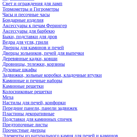
Свет и ограждения для ламп
Термометры и Гигрометры
Часы и песочные часы
Бондарные изделия
Аксессуары к печам Ферингер
Аксессуары для барбекю
Быки, подставки для дров
Ведра для угля, грили
Дверцы для каминов и печей
Дверцы зольников, печей для выпечки
Деревянные кадки, ковши
Дровницы, тележки, корзины
Духовые шкафы
Задвижки, зольные коробки, кладочные втулки
Каминные и печные наборы
Каминные решетки
Колосниковые решетки
Меха
Настилы для печей, конфорки
Передние панели, панели задвижек
Пластины декоративные
Подставки для каминных спичек
Предтопочные листы
Прочистные дверцы
Элементы из натурального камня для печей и каминов