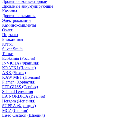
Дровяные конвекторные
Дровяные аккумулирующие
Камины
Дровяные камины
Электрокамины
Каминокомплекты
Очаги
Порталы
Биокамины
Kratki
Silver Smith
Топки
Ecokamin (Россия)
INVICTA (Франция)
KRATKI (Польша)
ABX (Чехия)
KAW-MET (Польша)
Plamen (Хорватия)
FERGUSS (Сербия)
Schmid Германия
LA NORDICA (Италия)
Hergom (Испания)
SUPRA (Франция)
MCZ (Италия)
Liseo Castiron (Швеция)