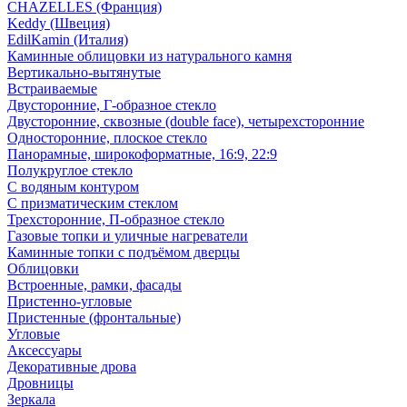
CHAZELLES (Франция)
Keddy (Швеция)
EdilKamin (Италия)
Каминные облицовки из натурального камня
Вертикально-вытянутые
Встраиваемые
Двусторонние, Г-образное стекло
Двусторонние, сквозные (double face), четырехсторонние
Односторонние, плоское стекло
Панорамные, широкоформатные, 16:9, 22:9
Полукруглое стекло
С водяным контуром
С призматическим стеклом
Трехсторонние, П-образное стекло
Газовые топки и уличные нагреватели
Каминные топки с подъёмом дверцы
Облицовки
Встроенные, рамки, фасады
Пристенно-угловые
Пристенные (фронтальные)
Угловые
Аксессуары
Декоративные дрова
Дровницы
Зеркала