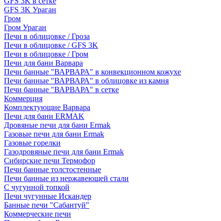
GFS 3K в сетке
GFS 3K Ураган
Гром
Гром Ураган
Печи в облицовке / Гроза
Печи в облицовке / GFS 3K
Печи в облицовке / Гром
Печи для бани Варвара
Печи банные "ВАРВАРА" в конвекционном кожухе
Печи банные "ВАРВАРА" в облицовке из камня
Печи банные "ВАРВАРА" в сетке
Коммерция
Комплектующие Варвара
Печи для бани ERMAK
Дровяные печи для бани Ermak
Газовые печи для бани Ermak
Газовые горелки
Газодровяные печи для бани Ermak
Сибирские печи Термофор
Печи банные толстостенные
Печи банные из нержавеющей стали
С чугунной топкой
Печи чугунные Искандер
Банные печи "Сабантуй"
Коммерческие печи