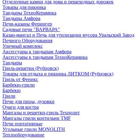
Отделочные камни для дома и пешеходных дорожек
Товары для пикника
Тандыры ТехноКерамика
Тандыры Амфора
Печи-казаны Ферингер
Садовые печи "ВАРВАРА"
Казан-мангал и Печь для утилизации мусора Уральский Завод
Печного Оборудования
Уличный комплекс
Аксессуары к тандырам Амфора
Аксессуары к тандырам ТехноКерамика
Тандыры
Гриль-решетки (Рубцовск)
Товары для отдыха и пикника ЛИТКОМ (Рубцовск)
Гриль от Феникс
Барбекю-грили
Барбекю
Грили
Печи для пицы, духовки
Очаги для костра
Мангалы и решетки-гриль Технолит
Мангалы грили коптильни TMF
Печи портативные
Угольные грили MONOLITH
Теплооборудование