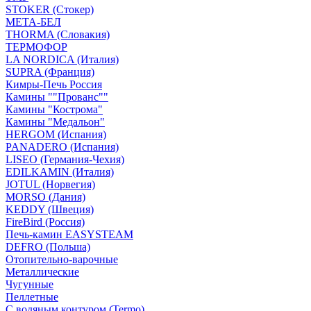
STOKER (Стокер)
МЕТА-БЕЛ
THORMA (Словакия)
ТЕРМОФОР
LA NORDICA (Италия)
SUPRA (Франция)
Кимры-Печь Россия
Камины ""Прованс""
Камины "Кострома"
Камины "Медальон"
HERGOM (Испания)
PANADERO (Испания)
LISEO (Германия-Чехия)
EDILKAMIN (Италия)
JOTUL (Норвегия)
MORSO (Дания)
KEDDY (Швеция)
FireBird (Россия)
Печь-камин EASYSTEAM
DEFRO (Польша)
Отопительно-варочные
Металлические
Чугунные
Пеллетные
С водяным контуром (Termo)