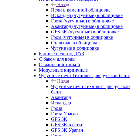
Назад
Печи в каменной облицовке
Искандер (чугунные) в облицовке
Гроза (чугунные) в облицовке
Авангард (чугунные) в облицовке
GFS ЗК (чугунные) в облицовке
Гром (чугунные) в облицовке
Стальные в облицовке
Чугунные в облицовке
Банные печи под ГАЗ
С баком для воды
С выносной топкой
Модульные кирпичные
Чугунные печи Технолит для русской бани
Назад
Чугунные печи Технолит для русской
бани
Авангард
Искандер
Гроза
Гроза Ураган
GFS 3K
GFS 3K в сетке
GFS 3K Ураган
Гром