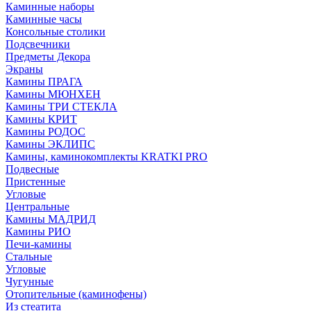
Каминные наборы
Каминные часы
Консольные столики
Подсвечники
Предметы Декора
Экраны
Камины ПРАГА
Камины МЮНХЕН
Камины ТРИ СТЕКЛА
Камины КРИТ
Камины РОДОС
Камины ЭКЛИПС
Камины, каминокомплекты KRATKI PRO
Подвесные
Пристенные
Угловые
Центральные
Камины МАДРИД
Камины РИО
Печи-камины
Стальные
Угловые
Чугунные
Отопительные (каминофены)
Из стеатита