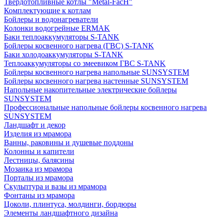
Твердотопливные котлы "Metal-FacH"
Комплектующие к котлам
Бойлеры и водонагреватели
Колонки водогрейные ERMAK
Баки теплоаккумуляторы S-TANK
Бойлеры косвенного нагрева (ГВС) S-TANK
Баки холодоаккумуляторы S-TANK
Теплоаккумуляторы со змеевиком ГВС S-TANK
Бойлеры косвенного нагрева напольные SUNSYSTEM
Бойлеры косвенного нагрева настенные SUNSYSTEM
Напольные накопительные электрические бойлеры
SUNSYSTEM
Профессиональные напольные бойлеры косвенного нагрева
SUNSYSTEM
Ландшафт и декор
Изделия из мрамора
Ванны, раковины и душевые поддоны
Колонны и капители
Лестницы, балясины
Мозаика из мрамора
Порталы из мрамора
Скульптура и вазы из мрамора
Фонтаны из мрамора
Цоколи, плинтуса, молдинги, бордюры
Элементы ландшафтного дизайна