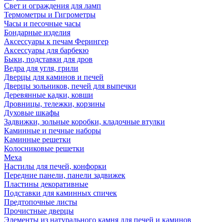
Свет и ограждения для ламп
Термометры и Гигрометры
Часы и песочные часы
Бондарные изделия
Аксессуары к печам Ферингер
Аксессуары для барбекю
Быки, подставки для дров
Ведра для угля, грили
Дверцы для каминов и печей
Дверцы зольников, печей для выпечки
Деревянные кадки, ковши
Дровницы, тележки, корзины
Духовые шкафы
Задвижки, зольные коробки, кладочные втулки
Каминные и печные наборы
Каминные решетки
Колосниковые решетки
Меха
Настилы для печей, конфорки
Передние панели, панели задвижек
Пластины декоративные
Подставки для каминных спичек
Предтопочные листы
Прочистные дверцы
Элементы из натурального камня для печей и каминов