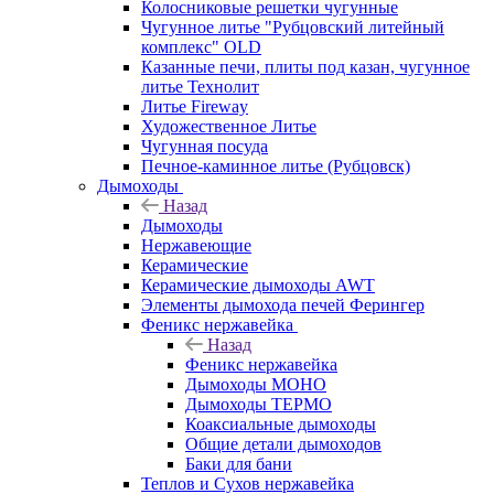
Колосниковые решетки чугунные
Чугунное литье "Рубцовский литейный
комплекс" OLD
Казанные печи, плиты под казан, чугунное
литье Технолит
Литье Fireway
Художественное Литье
Чугунная посуда
Печное-каминное литье (Рубцовск)
Дымоходы
Назад
Дымоходы
Нержавеющие
Керамические
Керамические дымоходы AWT
Элементы дымохода печей Ферингер
Феникс нержавейка
Назад
Феникс нержавейка
Дымоходы МОНО
Дымоходы ТЕРМО
Коаксиальные дымоходы
Общие детали дымоходов
Баки для бани
Теплов и Сухов нержавейка