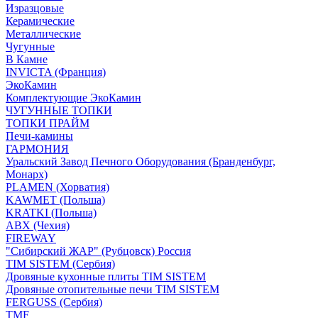
Изразцовые
Керамические
Металлические
Чугунные
В Камне
INVICTA (Франция)
ЭкоКамин
Комплектующие ЭкоКамин
ЧУГУННЫЕ ТОПКИ
ТОПКИ ПРАЙМ
Печи-камины
ГАРМОНИЯ
Уральский Завод Печного Оборудования (Бранденбург,
Монарх)
PLAMEN (Хорватия)
KAWMET (Польша)
KRATKI (Польша)
ABX (Чехия)
FIREWAY
"Сибирский ЖАР" (Рубцовск) Россия
TIM SISTEM (Сербия)
Дровяные кухонные плиты TIM SISTEM
Дровяные отопительные печи TIM SISTEM
FERGUSS (Сербия)
TMF