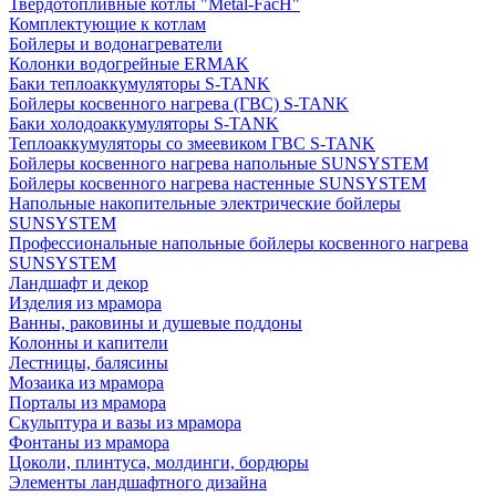
Твердотопливные котлы "Metal-FacH"
Комплектующие к котлам
Бойлеры и водонагреватели
Колонки водогрейные ERMAK
Баки теплоаккумуляторы S-TANK
Бойлеры косвенного нагрева (ГВС) S-TANK
Баки холодоаккумуляторы S-TANK
Теплоаккумуляторы со змеевиком ГВС S-TANK
Бойлеры косвенного нагрева напольные SUNSYSTEM
Бойлеры косвенного нагрева настенные SUNSYSTEM
Напольные накопительные электрические бойлеры
SUNSYSTEM
Профессиональные напольные бойлеры косвенного нагрева
SUNSYSTEM
Ландшафт и декор
Изделия из мрамора
Ванны, раковины и душевые поддоны
Колонны и капители
Лестницы, балясины
Мозаика из мрамора
Порталы из мрамора
Скульптура и вазы из мрамора
Фонтаны из мрамора
Цоколи, плинтуса, молдинги, бордюры
Элементы ландшафтного дизайна