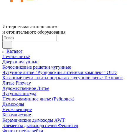
Интернет-магазин печного
и отопительного оборудования
Каталог
Печное литьё
Дверки чугунные
Колосниковые решетки чугунные
Чугунное литье "Рубцовский литейный комплекс" OLD
Казанные печи, плиты под казан, чугунное литье Технолит
Литье Fireway
Художественное Литье
Чугунная посуда
Печное-каминное литье (Рубцовск)
Дымоходы
Нержавеющие
Керамические
Керамические дымоходы AWT
Элементы дымохода печей Ферингер
Феникс нержавейка