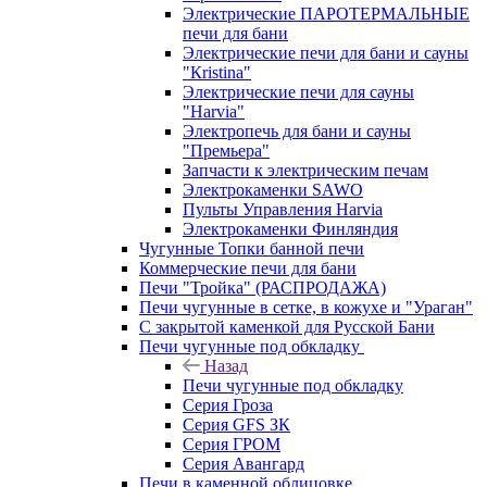
Электрические ПАРОТЕРМАЛЬНЫЕ
печи для бани
Электрические печи для бани и сауны
"Кristina"
Электрические печи для сауны
"Harvia"
Электропечь для бани и сауны
"Премьера"
Запчасти к электрическим печам
Электрокаменки SAWO
Пульты Управления Harvia
Электрокаменки Финляндия
Чугунные Топки банной печи
Коммерческие печи для бани
Печи "Тройка" (РАСПРОДАЖА)
Печи чугунные в сетке, в кожухе и "Ураган"
С закрытой каменкой для Русской Бани
Печи чугунные под обкладку
Назад
Печи чугунные под обкладку
Серия Гроза
Серия GFS ЗК
Серия ГРОМ
Серия Авангард
Печи в каменной облицовке