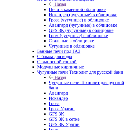
Назад
Печи в каменной облицовке
Искандер (чугунные) в облицовке
Гроза (чугунные) в облицовке
Авангард (чугунные) в облицовке
GFS ЗК (чугунные) в облицовке
Гром (чугунные) в облицовке
Стальные в облицовке
Чугунные в облицовке
Банные печи под ГАЗ
С баком для воды
С выносной топкой
Модульные кирпичные
Чугунные печи Технолит для русской бани
Назад
Чугунные печи Технолит для русской
бани
Авангард
Искандер
Гроза
Гроза Ураган
GFS 3K
GFS 3K в сетке
GFS 3K Ураган
Гром