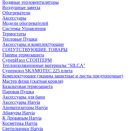
Водяные тепловентиляторы
Воздушные завесы
Обогреватели
Аксессуары
Модели обогревателей
Системы Управления
Термостаты
Тепловые Пушки
Аксессуары и комплектующие
СОПУТСТВУЮЩИЕ ТОВАРЫ
Flamma термозащита
СуперИзол СТОПТЕРМ
Теплоизоляционные материалы "SILCA"
Суперизол SKAMOTEC 225 плита
Комплектующие (экраны защитные и листы предтопочные)
Мастер флэш (скатная кровля)
Базальтовая термозащита
Паровая Пушка
Аксессуары для бани
Аксессуары Harvia
Ароматизаторы Harvia
Абажуры Harvia
К Дровяным Harvia
Косметика Harvia
Светильники Harvia