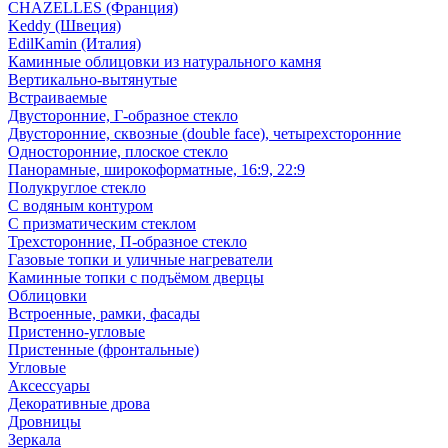
CHAZELLES (Франция)
Keddy (Швеция)
EdilKamin (Италия)
Каминные облицовки из натурального камня
Вертикально-вытянутые
Встраиваемые
Двусторонние, Г-образное стекло
Двусторонние, сквозные (double face), четырехсторонние
Односторонние, плоское стекло
Панорамные, широкоформатные, 16:9, 22:9
Полукруглое стекло
С водяным контуром
С призматическим стеклом
Трехсторонние, П-образное стекло
Газовые топки и уличные нагреватели
Каминные топки с подъёмом дверцы
Облицовки
Встроенные, рамки, фасады
Пристенно-угловые
Пристенные (фронтальные)
Угловые
Аксессуары
Декоративные дрова
Дровницы
Зеркала