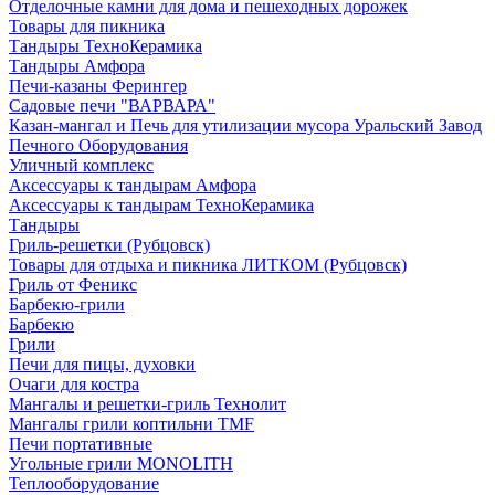
Отделочные камни для дома и пешеходных дорожек
Товары для пикника
Тандыры ТехноКерамика
Тандыры Амфора
Печи-казаны Ферингер
Садовые печи "ВАРВАРА"
Казан-мангал и Печь для утилизации мусора Уральский Завод
Печного Оборудования
Уличный комплекс
Аксессуары к тандырам Амфора
Аксессуары к тандырам ТехноКерамика
Тандыры
Гриль-решетки (Рубцовск)
Товары для отдыха и пикника ЛИТКОМ (Рубцовск)
Гриль от Феникс
Барбекю-грили
Барбекю
Грили
Печи для пицы, духовки
Очаги для костра
Мангалы и решетки-гриль Технолит
Мангалы грили коптильни TMF
Печи портативные
Угольные грили MONOLITH
Теплооборудование