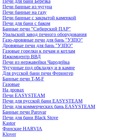
Печи для бани Березка
Печи банные из чугуна
Печи банные на газу
Печи банные с закрытой каменкой
Печи для бани с баком
Банные печи "Сибирский ПАР"
Уральский завод печного оборудования
Газо-дровяные печи для бань "УЗПО"
Дровяные печи для бань "УЗПО"
Газовые горелки к печам и котлам
Ижкомцентр ВВД
Печи из нержавейки Чародейка
Чугунные под обкладку и в камне
Для русской бани печи Ферингер
Банные печи T-M-F
Газовые
На дровах
Печи EASYSTEAM
Печи для русской бани EASYSTEAM
Печи для коммерческих бань EASYSTEAM
Банные печи Parovar
Печи для бани Black Stove
Kastor
Финские HARVIA
Klover