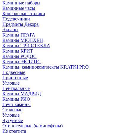
Каминные наборы
Каминные часы
Консольные столики
Подсвечники
Предметы Декора
Экраны
Камины ПРАГА
Камины МЮНХЕН
Камины ТРИ СТЕКЛА
Камины КРИТ
Камины РОДОС
Камины ЭКЛИПС
Камины, каминокомплекты KRATKI PRO
Подвесные
Пристенные
Угловые
Центральные
Камины МАДРИД
Камины РИО
Печи-камины
Стальные
Угловые
Чугунные
Отопительные (каминофены)
Из стеатита