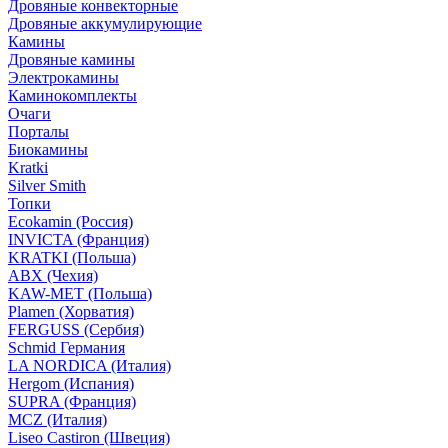
Дровяные конвекторные
Дровяные аккумулирующие
Камины
Дровяные камины
Электрокамины
Каминокомплекты
Очаги
Порталы
Биокамины
Kratki
Silver Smith
Топки
Ecokamin (Россия)
INVICTA (Франция)
KRATKI (Польша)
ABX (Чехия)
KAW-MET (Польша)
Plamen (Хорватия)
FERGUSS (Сербия)
Schmid Германия
LA NORDICA (Италия)
Hergom (Испания)
SUPRA (Франция)
MCZ (Италия)
Liseo Castiron (Швеция)