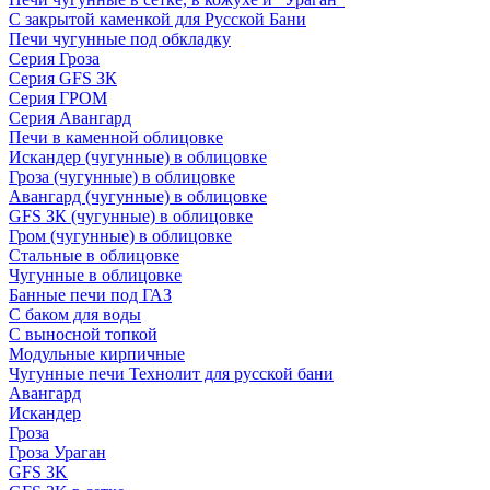
С закрытой каменкой для Русской Бани
Печи чугунные под обкладку
Серия Гроза
Серия GFS ЗК
Серия ГРОМ
Серия Авангард
Печи в каменной облицовке
Искандер (чугунные) в облицовке
Гроза (чугунные) в облицовке
Авангард (чугунные) в облицовке
GFS ЗК (чугунные) в облицовке
Гром (чугунные) в облицовке
Стальные в облицовке
Чугунные в облицовке
Банные печи под ГАЗ
С баком для воды
С выносной топкой
Модульные кирпичные
Чугунные печи Технолит для русской бани
Авангард
Искандер
Гроза
Гроза Ураган
GFS 3K