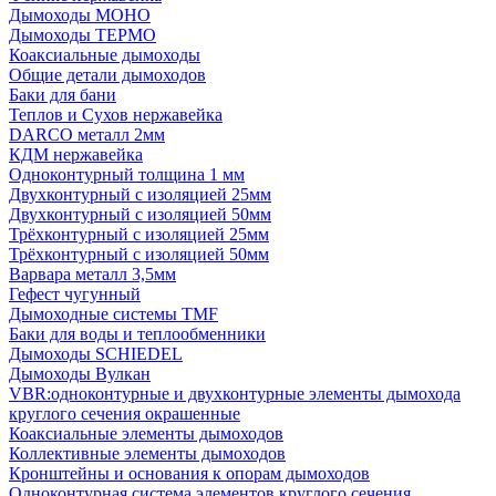
Дымоходы МОНО
Дымоходы ТЕРМО
Коаксиальные дымоходы
Общие детали дымоходов
Баки для бани
Теплов и Сухов нержавейка
DARCO металл 2мм
КДМ нержавейка
Одноконтурный толщина 1 мм
Двухконтурный с изоляцией 25мм
Двухконтурный с изоляцией 50мм
Трёхконтурный с изоляцией 25мм
Трёхконтурный с изоляцией 50мм
Варвара металл 3,5мм
Гефест чугунный
Дымоходные системы TMF
Баки для воды и теплообменники
Дымоходы SCHIEDEL
Дымоходы Вулкан
VBR:одноконтурные и двухконтурные элементы дымохода
круглого сечения окрашенные
Коаксиальные элементы дымоходов
Коллективные элементы дымоходов
Кронштейны и основания к опорам дымоходов
Одноконтурная система элементов круглого сечения