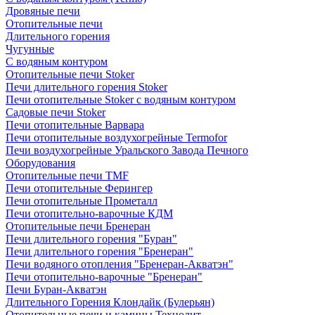
Дровяные печи
Отопительные печи
Длительного горения
Чугунные
C водяным контуром
Отопительные печи Stoker
Печи длительного горения Stoker
Печи отопительные Stoker с водяным контуром
Садовые печи Stoker
Печи отопительные Варвара
Печи отопительные воздухогрейные Termofor
Печи воздухогрейные Уральского Завода Печного
Оборудования
Отопительные печи TMF
Печи отопительные Ферингер
Печи отопительные Прометалл
Печи отопительно-варочные КДМ
Отопительные печи Бренеран
Печи длительного горения "Буран"
Печи длительного горения "Бренеран"
Печи водяного отопления "Бренеран-Акватэн"
Печи отопительно-варочные "Бренеран"
Печи Буран-Акватэн
Длительного Горения Клондайк (Булерьян)
Отопительные печи и камины Технолит