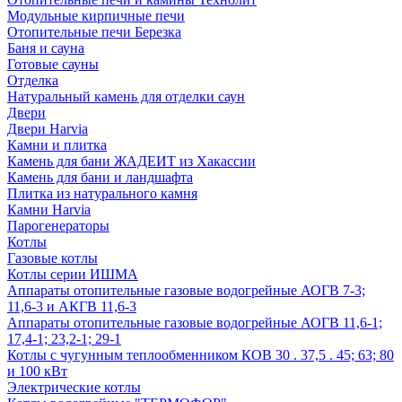
Модульные кирпичные печи
Отопительные печи Березка
Баня и сауна
Готовые сауны
Отделка
Натуральный камень для отделки саун
Двери
Двери Harvia
Камни и плитка
Камень для бани ЖАДЕИТ из Хакассии
Камень для бани и ландшафта
Плитка из натурального камня
Камни Harvia
Парогенераторы
Котлы
Газовые котлы
Котлы серии ИШМА
Аппараты отопительные газовые водогрейные АОГВ 7-3;
11,6-3 и АКГВ 11,6-3
Аппараты отопительные газовые водогрейные АОГВ 11,6-1;
17,4-1; 23,2-1; 29-1
Котлы с чугунным теплообменником КОВ 30 . 37,5 . 45; 63; 80
и 100 кВт
Электрические котлы