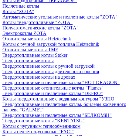
Котлы водогрейные "ТЕРМОФОР"
Пеллетные котлы
Котлы "ZOTA"
Автоматические угольные и пеллетные котлы "ZOTA"
Котлы твердотопливные "ZOTA"
Полуавтоматические котлы "ZOTA"
Электрокотлы ZOTA
Отопительные котлы Heiztechnik
Котлы с ручной загрузкой топлива Heiztechnik
Отопительные котлы TMF
Твердотопливные котлы Stoker
Твердотопливные котлы
Твердотопливные котлы с ручной загрузкой
Твердотопливные котлы длительного горения
Твердотопливные котлы на дровах
Твердотопливные и пеллетные котлы "HOT DRAGON"
Твердотопливные отопительные котлы "Flames"
Твердотопливные и пеллетные котлы "DEFRO"
Котлы твердотопливные с водяным контуром "УЗПО"
Твердотопливные и пеллетные котлы, бойлеры косвенного
нагрева "GALMET"
Твердотопливные и пеллетные котлы "БЕЛКОМiН"
Твердотопливные котлы "KENTATSU"
Котлы с чугунным теплообменником
Котлы пеллетно-угольные "FACI"