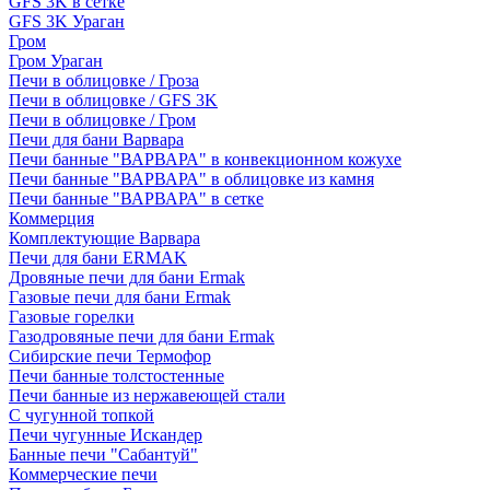
GFS 3K в сетке
GFS 3K Ураган
Гром
Гром Ураган
Печи в облицовке / Гроза
Печи в облицовке / GFS 3K
Печи в облицовке / Гром
Печи для бани Варвара
Печи банные "ВАРВАРА" в конвекционном кожухе
Печи банные "ВАРВАРА" в облицовке из камня
Печи банные "ВАРВАРА" в сетке
Коммерция
Комплектующие Варвара
Печи для бани ERMAK
Дровяные печи для бани Ermak
Газовые печи для бани Ermak
Газовые горелки
Газодровяные печи для бани Ermak
Сибирские печи Термофор
Печи банные толстостенные
Печи банные из нержавеющей стали
С чугунной топкой
Печи чугунные Искандер
Банные печи "Сабантуй"
Коммерческие печи