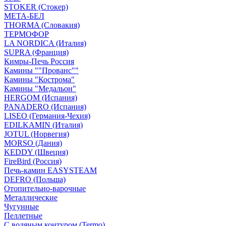
STOKER (Стокер)
МЕТА-БЕЛ
THORMA (Словакия)
ТЕРМОФОР
LA NORDICA (Италия)
SUPRA (Франция)
Кимры-Печь Россия
Камины ""Прованс""
Камины "Кострома"
Камины "Медальон"
HERGOM (Испания)
PANADERO (Испания)
LISEO (Германия-Чехия)
EDILKAMIN (Италия)
JOTUL (Норвегия)
MORSO (Дания)
KEDDY (Швеция)
FireBird (Россия)
Печь-камин EASYSTEAM
DEFRO (Польша)
Отопительно-варочные
Металлические
Чугунные
Пеллетные
С водяным контуром (Termo)