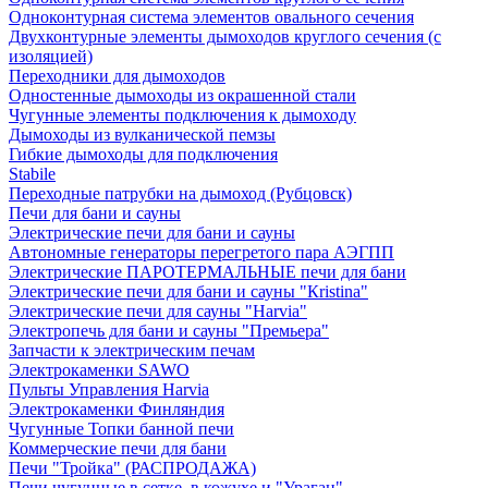
Одноконтурная система элементов овального сечения
Двухконтурные элементы дымоходов круглого сечения (с
изоляцией)
Переходники для дымоходов
Одностенные дымоходы из окрашенной стали
Чугунные элементы подключения к дымоходу
Дымоходы из вулканической пемзы
Гибкие дымоходы для подключения
Stabile
Переходные патрубки на дымоход (Рубцовск)
Печи для бани и сауны
Электрические печи для бани и сауны
Автономные генераторы перегретого пара АЭГПП
Электрические ПАРОТЕРМАЛЬНЫЕ печи для бани
Электрические печи для бани и сауны "Кristina"
Электрические печи для сауны "Harvia"
Электропечь для бани и сауны "Премьера"
Запчасти к электрическим печам
Электрокаменки SAWO
Пульты Управления Harvia
Электрокаменки Финляндия
Чугунные Топки банной печи
Коммерческие печи для бани
Печи "Тройка" (РАСПРОДАЖА)
Печи чугунные в сетке, в кожухе и "Ураган"