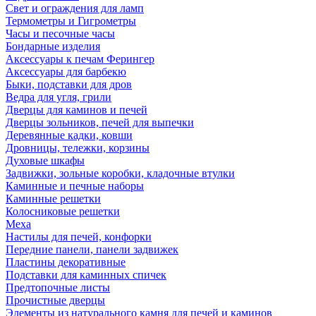
Свет и ограждения для ламп
Термометры и Гигрометры
Часы и песочные часы
Бондарные изделия
Аксессуары к печам Ферингер
Аксессуары для барбекю
Быки, подставки для дров
Ведра для угля, грили
Дверцы для каминов и печей
Дверцы зольников, печей для выпечки
Деревянные кадки, ковши
Дровницы, тележки, корзины
Духовые шкафы
Задвижки, зольные коробки, кладочные втулки
Каминные и печные наборы
Каминные решетки
Колосниковые решетки
Меха
Настилы для печей, конфорки
Передние панели, панели задвижек
Пластины декоративные
Подставки для каминных спичек
Предтопочные листы
Прочистные дверцы
Элементы из натурального камня для печей и каминов