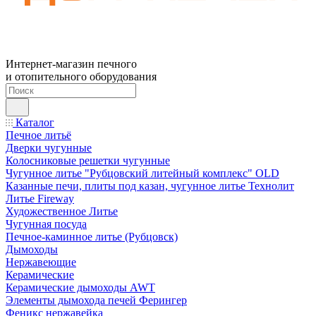
Интернет-магазин печного
и отопительного оборудования
Каталог
Печное литьё
Дверки чугунные
Колосниковые решетки чугунные
Чугунное литье "Рубцовский литейный комплекс" OLD
Казанные печи, плиты под казан, чугунное литье Технолит
Литье Fireway
Художественное Литье
Чугунная посуда
Печное-каминное литье (Рубцовск)
Дымоходы
Нержавеющие
Керамические
Керамические дымоходы AWT
Элементы дымохода печей Ферингер
Феникс нержавейка