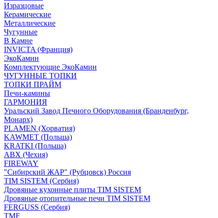
Изразцовые
Керамические
Металлические
Чугунные
В Камне
INVICTA (Франция)
ЭкоКамин
Комплектующие ЭкоКамин
ЧУГУННЫЕ ТОПКИ
ТОПКИ ПРАЙМ
Печи-камины
ГАРМОНИЯ
Уральский Завод Печного Оборудования (Бранденбург,
Монарх)
PLAMEN (Хорватия)
KAWMET (Польша)
KRATKI (Польша)
ABX (Чехия)
FIREWAY
"Сибирский ЖАР" (Рубцовск) Россия
TIM SISTEM (Сербия)
Дровяные кухонные плиты TIM SISTEM
Дровяные отопительные печи TIM SISTEM
FERGUSS (Сербия)
TMF