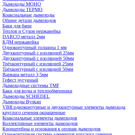
Дымоходы МОНО
Дымоходы ТЕРМО
Коаксиальные дымоходы
Общие детали дымоходов
Баки для бани
Теплов и Сухов нержавейка
DARCO металл 2мм
КДМ нержавейка
Одноконтурный толщина 1 мм
Двухконтурный с изоляцией 25мм
Двухконтурный с изоляцией 50мм
Трёхконтурный с изоляцией 25мм
Трёхконтурный с изоляцией 50мм
Варвара металл 3,5мм
Гефест чугунный
Дымоходные системы TMF
Баки для воды и теплообменники
Дымоходы SCHIEDEL
Дымоходы Вулкан
VBR:одноконтурные и двухконтурные элементы дымохода
круглого сечения окрашенные
Коаксиальные элементы дымоходов
Коллективные элементы дымоходов
Кронштейны и основания к опорам дымоходов
Одноконтурная система элементов круглого сечения