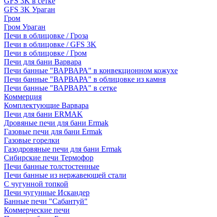
GFS 3K в сетке
GFS 3K Ураган
Гром
Гром Ураган
Печи в облицовке / Гроза
Печи в облицовке / GFS 3K
Печи в облицовке / Гром
Печи для бани Варвара
Печи банные "ВАРВАРА" в конвекционном кожухе
Печи банные "ВАРВАРА" в облицовке из камня
Печи банные "ВАРВАРА" в сетке
Коммерция
Комплектующие Варвара
Печи для бани ERMAK
Дровяные печи для бани Ermak
Газовые печи для бани Ermak
Газовые горелки
Газодровяные печи для бани Ermak
Сибирские печи Термофор
Печи банные толстостенные
Печи банные из нержавеющей стали
С чугунной топкой
Печи чугунные Искандер
Банные печи "Сабантуй"
Коммерческие печи