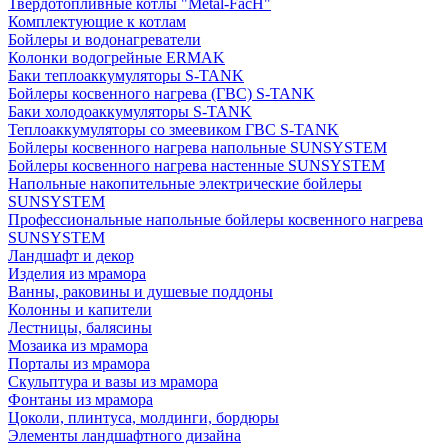
Твердотопливные котлы "Metal-FacH"
Комплектующие к котлам
Бойлеры и водонагреватели
Колонки водогрейные ERMAK
Баки теплоаккумуляторы S-TANK
Бойлеры косвенного нагрева (ГВС) S-TANK
Баки холодоаккумуляторы S-TANK
Теплоаккумуляторы со змеевиком ГВС S-TANK
Бойлеры косвенного нагрева напольные SUNSYSTEM
Бойлеры косвенного нагрева настенные SUNSYSTEM
Напольные накопительные электрические бойлеры
SUNSYSTEM
Профессиональные напольные бойлеры косвенного нагрева
SUNSYSTEM
Ландшафт и декор
Изделия из мрамора
Ванны, раковины и душевые поддоны
Колонны и капители
Лестницы, балясины
Мозаика из мрамора
Порталы из мрамора
Скульптура и вазы из мрамора
Фонтаны из мрамора
Цоколи, плинтуса, молдинги, бордюры
Элементы ландшафтного дизайна