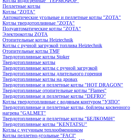
Котлы водогрейные "ТЕРМОФОР"
Пеллетные котлы
Котлы "ZOTA"
Автоматические угольные и пеллетные котлы "ZOTA"
Котлы твердотопливные "ZOTA"
Полуавтоматические котлы "ZOTA"
Электрокотлы ZOTA
Отопительные котлы Heiztechnik
Котлы с ручной загрузкой топлива Heiztechnik
Отопительные котлы TMF
Твердотопливные котлы Stoker
Твердотопливные котлы
Твердотопливные котлы с ручной загрузкой
Твердотопливные котлы длительного горения
Твердотопливные котлы на дровах
Твердотопливные и пеллетные котлы "HOT DRAGON"
Твердотопливные отопительные котлы "Flames"
Твердотопливные и пеллетные котлы "DEFRO"
Котлы твердотопливные с водяным контуром "УЗПО"
Твердотопливные и пеллетные котлы, бойлеры косвенного
нагрева "GALMET"
Твердотопливные и пеллетные котлы "БЕЛКОМiН"
Твердотопливные котлы "KENTATSU"
Котлы с чугунным теплообменником
Котлы пеллетно-угольные "FACI"