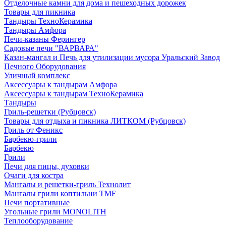
Отделочные камни для дома и пешеходных дорожек
Товары для пикника
Тандыры ТехноКерамика
Тандыры Амфора
Печи-казаны Ферингер
Садовые печи "ВАРВАРА"
Казан-мангал и Печь для утилизации мусора Уральский Завод
Печного Оборудования
Уличный комплекс
Аксессуары к тандырам Амфора
Аксессуары к тандырам ТехноКерамика
Тандыры
Гриль-решетки (Рубцовск)
Товары для отдыха и пикника ЛИТКОМ (Рубцовск)
Гриль от Феникс
Барбекю-грили
Барбекю
Грили
Печи для пицы, духовки
Очаги для костра
Мангалы и решетки-гриль Технолит
Мангалы грили коптильни TMF
Печи портативные
Угольные грили MONOLITH
Теплооборудование