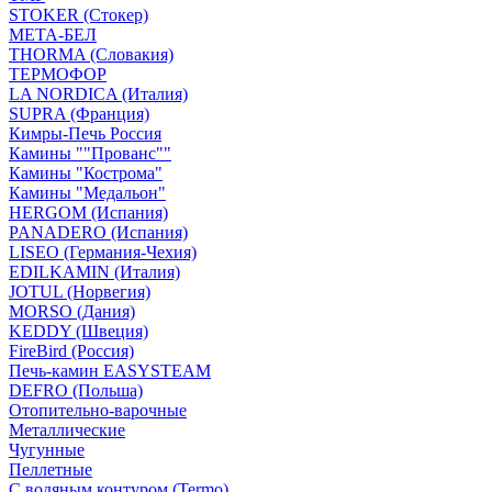
STOKER (Стокер)
МЕТА-БЕЛ
THORMA (Словакия)
ТЕРМОФОР
LA NORDICA (Италия)
SUPRA (Франция)
Кимры-Печь Россия
Камины ""Прованс""
Камины "Кострома"
Камины "Медальон"
HERGOM (Испания)
PANADERO (Испания)
LISEO (Германия-Чехия)
EDILKAMIN (Италия)
JOTUL (Норвегия)
MORSO (Дания)
KEDDY (Швеция)
FireBird (Россия)
Печь-камин EASYSTEAM
DEFRO (Польша)
Отопительно-варочные
Металлические
Чугунные
Пеллетные
С водяным контуром (Termo)