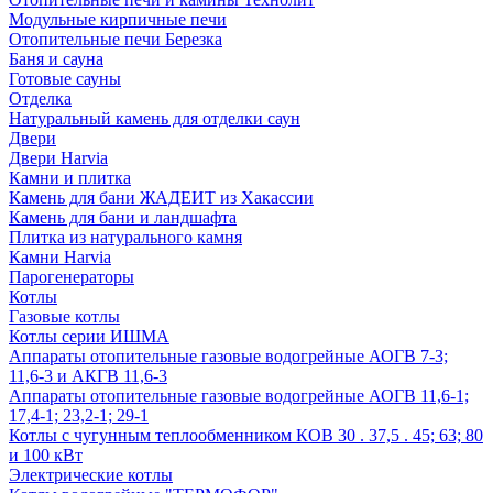
Модульные кирпичные печи
Отопительные печи Березка
Баня и сауна
Готовые сауны
Отделка
Натуральный камень для отделки саун
Двери
Двери Harvia
Камни и плитка
Камень для бани ЖАДЕИТ из Хакассии
Камень для бани и ландшафта
Плитка из натурального камня
Камни Harvia
Парогенераторы
Котлы
Газовые котлы
Котлы серии ИШМА
Аппараты отопительные газовые водогрейные АОГВ 7-3;
11,6-3 и АКГВ 11,6-3
Аппараты отопительные газовые водогрейные АОГВ 11,6-1;
17,4-1; 23,2-1; 29-1
Котлы с чугунным теплообменником КОВ 30 . 37,5 . 45; 63; 80
и 100 кВт
Электрические котлы