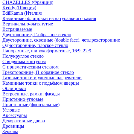
CHAZELLES (Франция)
Keddy (Швеция)
EdilKamin (Италия)
Каминные облицовки из натурального камня
Вертикально-вытянутые
Встраиваемые
Двусторонние, Г-образное стекло
Двусторонние, сквозные (double face), четырехсторонние
Односторонние, плоское стекло
Панорамные, широкоформатные, 16:9, 22:9
Полукруглое стекло
С водяным контуром
С призматическим стеклом
Трехсторонние, П-образное стекло
Газовые топки и уличные нагреватели
Каминные топки с подъёмом дверцы
Облицовки
Встроенные, рамки, фасады
Пристенно-угловые
Пристенные (фронтальные)
Угловые
Аксессуары
Декоративные дрова
Дровницы
Зеркала