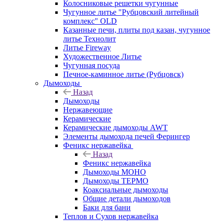
Колосниковые решетки чугунные
Чугунное литье "Рубцовский литейный
комплекс" OLD
Казанные печи, плиты под казан, чугунное
литье Технолит
Литье Fireway
Художественное Литье
Чугунная посуда
Печное-каминное литье (Рубцовск)
Дымоходы
Назад
Дымоходы
Нержавеющие
Керамические
Керамические дымоходы AWT
Элементы дымохода печей Ферингер
Феникс нержавейка
Назад
Феникс нержавейка
Дымоходы МОНО
Дымоходы ТЕРМО
Коаксиальные дымоходы
Общие детали дымоходов
Баки для бани
Теплов и Сухов нержавейка