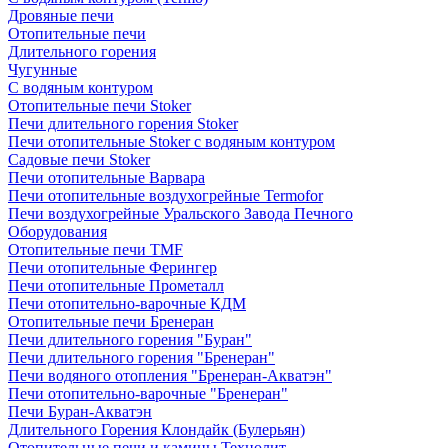
Дровяные печи
Отопительные печи
Длительного горения
Чугунные
C водяным контуром
Отопительные печи Stoker
Печи длительного горения Stoker
Печи отопительные Stoker с водяным контуром
Садовые печи Stoker
Печи отопительные Варвара
Печи отопительные воздухогрейные Termofor
Печи воздухогрейные Уральского Завода Печного
Оборудования
Отопительные печи TMF
Печи отопительные Ферингер
Печи отопительные Прометалл
Печи отопительно-варочные КДМ
Отопительные печи Бренеран
Печи длительного горения "Буран"
Печи длительного горения "Бренеран"
Печи водяного отопления "Бренеран-Акватэн"
Печи отопительно-варочные "Бренеран"
Печи Буран-Акватэн
Длительного Горения Клондайк (Булерьян)
Отопительные печи и камины Технолит