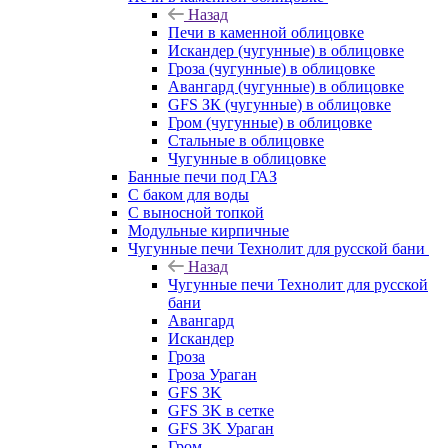
Назад
Печи в каменной облицовке
Искандер (чугунные) в облицовке
Гроза (чугунные) в облицовке
Авангард (чугунные) в облицовке
GFS ЗК (чугунные) в облицовке
Гром (чугунные) в облицовке
Стальные в облицовке
Чугунные в облицовке
Банные печи под ГАЗ
С баком для воды
С выносной топкой
Модульные кирпичные
Чугунные печи Технолит для русской бани
Назад
Чугунные печи Технолит для русской
бани
Авангард
Искандер
Гроза
Гроза Ураган
GFS 3K
GFS 3K в сетке
GFS 3K Ураган
Гром