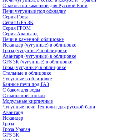
С закрытой каменкой для Русской Бани
Печи чугунные под обкладку
Серия Гроза
Серия GFS ЗК
Серия ГРОМ
Серия Авангард
Печи в каменной облицовке
Искандер (чугунные) в облицовке
Гроза (чугунные) в облицовке
Авангард (чугунные) в облицовке
GFS ЗК (чугунные) в облицовке
Гром (чугунные) в облицовке
Стальные в облицовке
Чугунные в облицовке
Банные печи под ГАЗ
С баком для воды
С выносной топкой
Модульные кирпичные
Чугунные печи Технолит для русской бани
Авангард
Искандер
Гроза
Гроза Ураган
GFS 3K