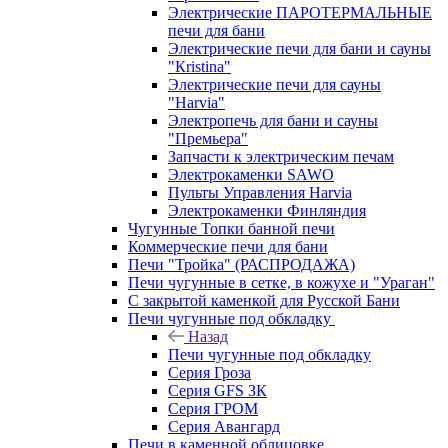
Электрические ПАРОТЕРМАЛЬНЫЕ
печи для бани
Электрические печи для бани и сауны
"Кristina"
Электрические печи для сауны
"Harvia"
Электропечь для бани и сауны
"Премьера"
Запчасти к электрическим печам
Электрокаменки SAWO
Пульты Управления Harvia
Электрокаменки Финляндия
Чугунные Топки банной печи
Коммерческие печи для бани
Печи "Тройка" (РАСПРОДАЖА)
Печи чугунные в сетке, в кожухе и "Ураган"
С закрытой каменкой для Русской Бани
Печи чугунные под обкладку
Назад
Печи чугунные под обкладку
Серия Гроза
Серия GFS ЗК
Серия ГРОМ
Серия Авангард
Печи в каменной облицовке