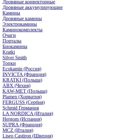
Дровяные конвекторные
Дровяные аккумулирующие
Камины
Дровяные камины
Электрокамины
Каминокомплекты
Очаги
Порталы
Биокамины
Kratki
Silver Smith
Топки
Ecokamin (Россия)
INVICTA (Франция)
KRATKI (Польша)
ABX (Чехия)
KAW-MET (Польша)
Plamen (Хорватия)
FERGUSS (Сербия)
Schmid Германия
LA NORDICA (Италия)
Hergom (Испания)
SUPRA (Франция)
MCZ (Италия)
Liseo Castiron (Швеция)