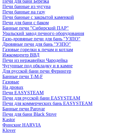
Печи для бани Березка
Печи банные из чугуна
Печи банные на газу
Печи банные с закрытой каменкой
Печи для бани с баком
Банные печи "Сибирский ПАР"
Уральский завод печного оборудования
Газо-дровяные печи для бань "УЗПО"
Дровяные печи для бань "УЗПО"
Газовые горелки к печам и котлам
Ижкомцентр ВВД
Печи из нержавейки Чародейка
Чугунные под обкладку и в камне
Для русской бани печи Ферингер
Банные печи T-M-F
Газовые
На дровах
Печи EASYSTEAM
Печи для русской бани EASYSTEAM
Печи для коммерческих бань EASYSTEAM
Банные печи Parovar
Печи для бани Black Stove
Kastor
Финские HARVIA
Klover