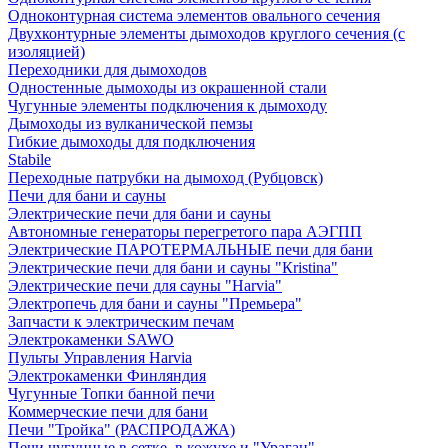
Одноконтурная система элементов овального сечения
Двухконтурные элементы дымоходов круглого сечения (с
изоляцией)
Переходники для дымоходов
Одностенные дымоходы из окрашенной стали
Чугунные элементы подключения к дымоходу
Дымоходы из вулканической пемзы
Гибкие дымоходы для подключения
Stabile
Переходные патрубки на дымоход (Рубцовск)
Печи для бани и сауны
Электрические печи для бани и сауны
Автономные генераторы перегретого пара АЭГПП
Электрические ПАРОТЕРМАЛЬНЫЕ печи для бани
Электрические печи для бани и сауны "Кristina"
Электрические печи для сауны "Harvia"
Электропечь для бани и сауны "Премьера"
Запчасти к электрическим печам
Электрокаменки SAWO
Пульты Управления Harvia
Электрокаменки Финляндия
Чугунные Топки банной печи
Коммерческие печи для бани
Печи "Тройка" (РАСПРОДАЖА)
Печи чугунные в сетке, в кожухе и "Ураган"