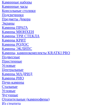
Каминные наборы
Каминные часы
Консольные столики
Подсвечники
Предметы Декора
Экраны
Камины ПРАГА
Камины МЮНХЕН
Камины ТРИ СТЕКЛА
Камины КРИТ
Камины РОДОС
Камины ЭКЛИПС
Камины, каминокомплекты KRATKI PRO
Подвесные
Пристенные
Угловые
Центральные
Камины МАДРИД
Камины РИО
Печи-камины
Стальные
Угловые
Чугунные
Отопительные (каминофены)
Из стеатита