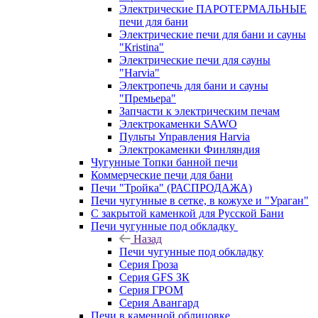
Электрические ПАРОТЕРМАЛЬНЫЕ
печи для бани
Электрические печи для бани и сауны
"Кristina"
Электрические печи для сауны
"Harvia"
Электропечь для бани и сауны
"Премьера"
Запчасти к электрическим печам
Электрокаменки SAWO
Пульты Управления Harvia
Электрокаменки Финляндия
Чугунные Топки банной печи
Коммерческие печи для бани
Печи "Тройка" (РАСПРОДАЖА)
Печи чугунные в сетке, в кожухе и "Ураган"
С закрытой каменкой для Русской Бани
Печи чугунные под обкладку
Назад
Печи чугунные под обкладку
Серия Гроза
Серия GFS ЗК
Серия ГРОМ
Серия Авангард
Печи в каменной облицовке