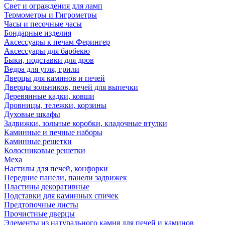
Свет и ограждения для ламп
Термометры и Гигрометры
Часы и песочные часы
Бондарные изделия
Аксессуары к печам Ферингер
Аксессуары для барбекю
Быки, подставки для дров
Ведра для угля, грили
Дверцы для каминов и печей
Дверцы зольников, печей для выпечки
Деревянные кадки, ковши
Дровницы, тележки, корзины
Духовые шкафы
Задвижки, зольные коробки, кладочные втулки
Каминные и печные наборы
Каминные решетки
Колосниковые решетки
Меха
Настилы для печей, конфорки
Передние панели, панели задвижек
Пластины декоративные
Подставки для каминных спичек
Предтопочные листы
Прочистные дверцы
Элементы из натурального камня для печей и каминов