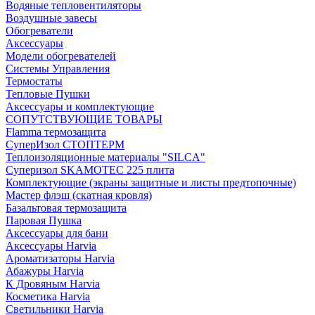
Водяные тепловентиляторы
Воздушные завесы
Обогреватели
Аксессуары
Модели обогревателей
Системы Управления
Термостаты
Тепловые Пушки
Аксессуары и комплектующие
СОПУТСТВУЮЩИЕ ТОВАРЫ
Flamma термозащита
СуперИзол СТОПТЕРМ
Теплоизоляционные материалы "SILCA"
Суперизол SKAMOTEC 225 плита
Комплектующие (экраны защитные и листы предтопочные)
Мастер флэш (скатная кровля)
Базальтовая термозащита
Паровая Пушка
Аксессуары для бани
Аксессуары Harvia
Ароматизаторы Harvia
Абажуры Harvia
К Дровяным Harvia
Косметика Harvia
Светильники Harvia