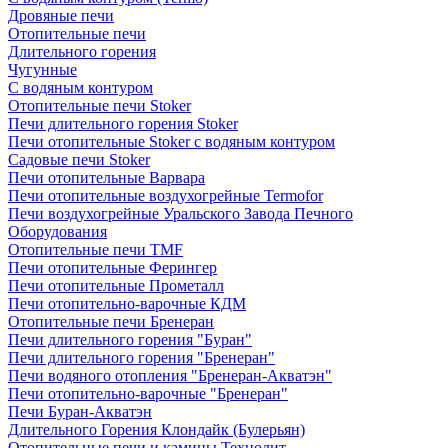
Дровяные печи
Отопительные печи
Длительного горения
Чугунные
C водяным контуром
Отопительные печи Stoker
Печи длительного горения Stoker
Печи отопительные Stoker с водяным контуром
Садовые печи Stoker
Печи отопительные Варвара
Печи отопительные воздухогрейные Termofor
Печи воздухогрейные Уральского Завода Печного
Оборудования
Отопительные печи TMF
Печи отопительные Ферингер
Печи отопительные Прометалл
Печи отопительно-варочные КДМ
Отопительные печи Бренеран
Печи длительного горения "Буран"
Печи длительного горения "Бренеран"
Печи водяного отопления "Бренеран-Акватэн"
Печи отопительно-варочные "Бренеран"
Печи Буран-Акватэн
Длительного Горения Клондайк (Булерьян)
Отопительные печи и камины Технолит