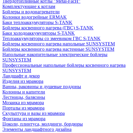
Твердотопливные котлы "Metal-FacH"
Комплектующие к котлам
Бойлеры и водонагреватели
Колонки водогрейные ERMAK
Баки теплоаккумуляторы S-TANK
Бойлеры косвенного нагрева (ГВС) S-TANK
Баки холодоаккумуляторы S-TANK
Теплоаккумуляторы со змеевиком ГВС S-TANK
Бойлеры косвенного нагрева напольные SUNSYSTEM
Бойлеры косвенного нагрева настенные SUNSYSTEM
Напольные накопительные электрические бойлеры
SUNSYSTEM
Профессиональные напольные бойлеры косвенного нагрева
SUNSYSTEM
Ландшафт и декор
Изделия из мрамора
Ванны, раковины и душевые поддоны
Колонны и капители
Лестницы, балясины
Мозаика из мрамора
Порталы из мрамора
Скульптура и вазы из мрамора
Фонтаны из мрамора
Цоколи, плинтуса, молдинги, бордюры
Элементы ландшафтного дизайна