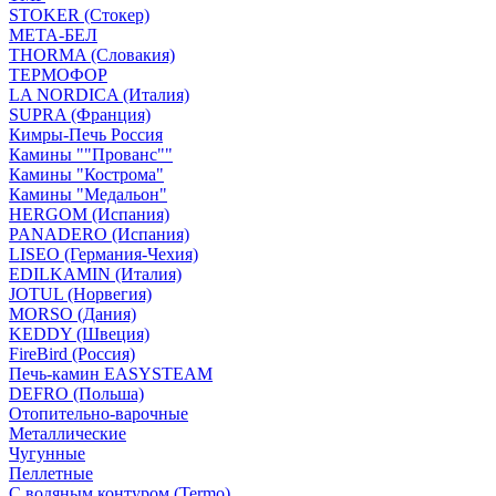
STOKER (Стокер)
МЕТА-БЕЛ
THORMA (Словакия)
ТЕРМОФОР
LA NORDICA (Италия)
SUPRA (Франция)
Кимры-Печь Россия
Камины ""Прованс""
Камины "Кострома"
Камины "Медальон"
HERGOM (Испания)
PANADERO (Испания)
LISEO (Германия-Чехия)
EDILKAMIN (Италия)
JOTUL (Норвегия)
MORSO (Дания)
KEDDY (Швеция)
FireBird (Россия)
Печь-камин EASYSTEAM
DEFRO (Польша)
Отопительно-варочные
Металлические
Чугунные
Пеллетные
С водяным контуром (Termo)