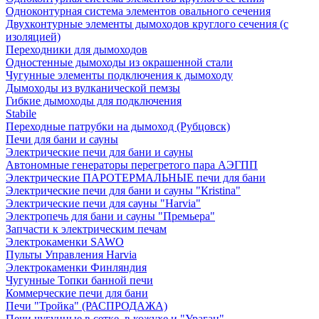
Одноконтурная система элементов овального сечения
Двухконтурные элементы дымоходов круглого сечения (с
изоляцией)
Переходники для дымоходов
Одностенные дымоходы из окрашенной стали
Чугунные элементы подключения к дымоходу
Дымоходы из вулканической пемзы
Гибкие дымоходы для подключения
Stabile
Переходные патрубки на дымоход (Рубцовск)
Печи для бани и сауны
Электрические печи для бани и сауны
Автономные генераторы перегретого пара АЭГПП
Электрические ПАРОТЕРМАЛЬНЫЕ печи для бани
Электрические печи для бани и сауны "Кristina"
Электрические печи для сауны "Harvia"
Электропечь для бани и сауны "Премьера"
Запчасти к электрическим печам
Электрокаменки SAWO
Пульты Управления Harvia
Электрокаменки Финляндия
Чугунные Топки банной печи
Коммерческие печи для бани
Печи "Тройка" (РАСПРОДАЖА)
Печи чугунные в сетке, в кожухе и "Ураган"