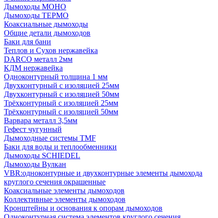
Дымоходы МОНО
Дымоходы ТЕРМО
Коаксиальные дымоходы
Общие детали дымоходов
Баки для бани
Теплов и Сухов нержавейка
DARCO металл 2мм
КДМ нержавейка
Одноконтурный толщина 1 мм
Двухконтурный с изоляцией 25мм
Двухконтурный с изоляцией 50мм
Трёхконтурный с изоляцией 25мм
Трёхконтурный с изоляцией 50мм
Варвара металл 3,5мм
Гефест чугунный
Дымоходные системы TMF
Баки для воды и теплообменники
Дымоходы SCHIEDEL
Дымоходы Вулкан
VBR:одноконтурные и двухконтурные элементы дымохода
круглого сечения окрашенные
Коаксиальные элементы дымоходов
Коллективные элементы дымоходов
Кронштейны и основания к опорам дымоходов
Одноконтурная система элементов круглого сечения