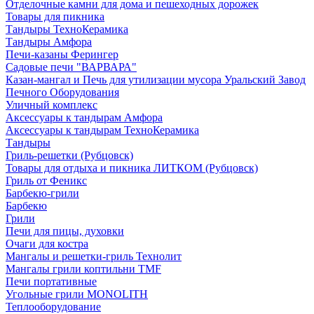
Отделочные камни для дома и пешеходных дорожек
Товары для пикника
Тандыры ТехноКерамика
Тандыры Амфора
Печи-казаны Ферингер
Садовые печи "ВАРВАРА"
Казан-мангал и Печь для утилизации мусора Уральский Завод
Печного Оборудования
Уличный комплекс
Аксессуары к тандырам Амфора
Аксессуары к тандырам ТехноКерамика
Тандыры
Гриль-решетки (Рубцовск)
Товары для отдыха и пикника ЛИТКОМ (Рубцовск)
Гриль от Феникс
Барбекю-грили
Барбекю
Грили
Печи для пицы, духовки
Очаги для костра
Мангалы и решетки-гриль Технолит
Мангалы грили коптильни TMF
Печи портативные
Угольные грили MONOLITH
Теплооборудование