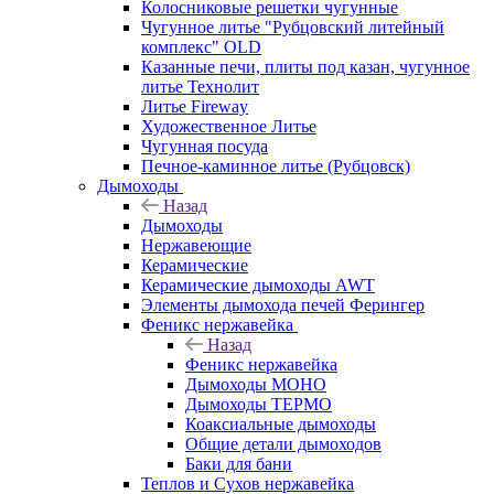
Колосниковые решетки чугунные
Чугунное литье "Рубцовский литейный
комплекс" OLD
Казанные печи, плиты под казан, чугунное
литье Технолит
Литье Fireway
Художественное Литье
Чугунная посуда
Печное-каминное литье (Рубцовск)
Дымоходы
Назад
Дымоходы
Нержавеющие
Керамические
Керамические дымоходы AWT
Элементы дымохода печей Ферингер
Феникс нержавейка
Назад
Феникс нержавейка
Дымоходы МОНО
Дымоходы ТЕРМО
Коаксиальные дымоходы
Общие детали дымоходов
Баки для бани
Теплов и Сухов нержавейка