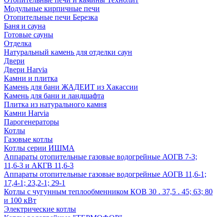
Модульные кирпичные печи
Отопительные печи Березка
Баня и сауна
Готовые сауны
Отделка
Натуральный камень для отделки саун
Двери
Двери Harvia
Камни и плитка
Камень для бани ЖАДЕИТ из Хакассии
Камень для бани и ландшафта
Плитка из натурального камня
Камни Harvia
Парогенераторы
Котлы
Газовые котлы
Котлы серии ИШМА
Аппараты отопительные газовые водогрейные АОГВ 7-3;
11,6-3 и АКГВ 11,6-3
Аппараты отопительные газовые водогрейные АОГВ 11,6-1;
17,4-1; 23,2-1; 29-1
Котлы с чугунным теплообменником КОВ 30 . 37,5 . 45; 63; 80
и 100 кВт
Электрические котлы