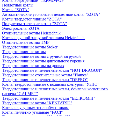
Котлы водогрейные "ТЕРМОФОР"
Пеллетные котлы
Котлы "ZOTA"
Автоматические угольные и пеллетные котлы "ZOTA"
Котлы твердотопливные "ZOTA"
Полуавтоматические котлы "ZOTA"
Электрокотлы ZOTA
Отопительные котлы Heiztechnik
Котлы с ручной загрузкой топлива Heiztechnik
Отопительные котлы TMF
Твердотопливные котлы Stoker
Твердотопливные котлы
Твердотопливные котлы с ручной загрузкой
Твердотопливные котлы длительного горения
Твердотопливные котлы на дровах
Твердотопливные и пеллетные котлы "HOT DRAGON"
Твердотопливные отопительные котлы "Flames"
Твердотопливные и пеллетные котлы "DEFRO"
Котлы твердотопливные с водяным контуром "УЗПО"
Твердотопливные и пеллетные котлы, бойлеры косвенного
нагрева "GALMET"
Твердотопливные и пеллетные котлы "БЕЛКОМiН"
Твердотопливные котлы "KENTATSU"
Котлы с чугунным теплообменником
Котлы пеллетно-угольные "FACI"