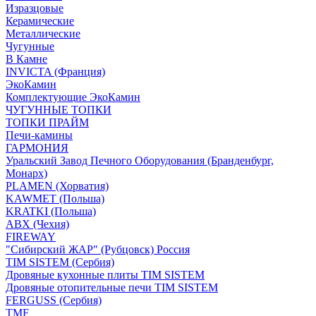
Изразцовые
Керамические
Металлические
Чугунные
В Камне
INVICTA (Франция)
ЭкоКамин
Комплектующие ЭкоКамин
ЧУГУННЫЕ ТОПКИ
ТОПКИ ПРАЙМ
Печи-камины
ГАРМОНИЯ
Уральский Завод Печного Оборудования (Бранденбург,
Монарх)
PLAMEN (Хорватия)
KAWMET (Польша)
KRATKI (Польша)
ABX (Чехия)
FIREWAY
"Сибирский ЖАР" (Рубцовск) Россия
TIM SISTEM (Сербия)
Дровяные кухонные плиты TIM SISTEM
Дровяные отопительные печи TIM SISTEM
FERGUSS (Сербия)
TMF