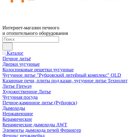
Интернет-магазин печного
и отопительного оборудования
Каталог
Печное литьё
Дверки чугунные
Колосниковые решетки чугунные
Чугунное литье "Рубцовский литейный комплекс" OLD
Казанные печи, плиты под казан, чугунное литье Технолит
Литье Fireway
Художественное Литье
Чугунная посуда
Печное-каминное литье (Рубцовск)
Дымоходы
Нержавеющие
Керамические
Керамические дымоходы AWT
Элементы дымохода печей Ферингер
Феникс нержавейка