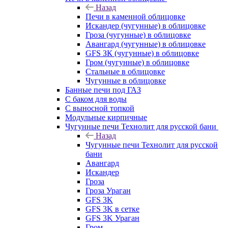
Назад
Печи в каменной облицовке
Искандер (чугунные) в облицовке
Гроза (чугунные) в облицовке
Авангард (чугунные) в облицовке
GFS ЗК (чугунные) в облицовке
Гром (чугунные) в облицовке
Стальные в облицовке
Чугунные в облицовке
Банные печи под ГАЗ
С баком для воды
С выносной топкой
Модульные кирпичные
Чугунные печи Технолит для русской бани
Назад
Чугунные печи Технолит для русской
бани
Авангард
Искандер
Гроза
Гроза Ураган
GFS 3K
GFS 3K в сетке
GFS 3K Ураган
Гром