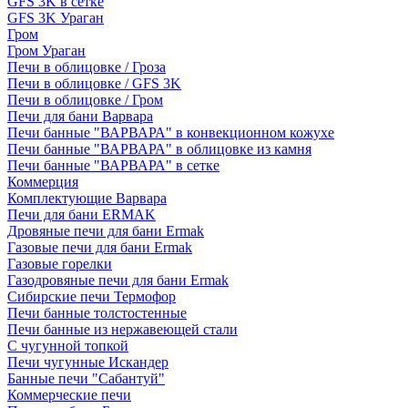
GFS 3K в сетке
GFS 3K Ураган
Гром
Гром Ураган
Печи в облицовке / Гроза
Печи в облицовке / GFS 3K
Печи в облицовке / Гром
Печи для бани Варвара
Печи банные "ВАРВАРА" в конвекционном кожухе
Печи банные "ВАРВАРА" в облицовке из камня
Печи банные "ВАРВАРА" в сетке
Коммерция
Комплектующие Варвара
Печи для бани ERMAK
Дровяные печи для бани Ermak
Газовые печи для бани Ermak
Газовые горелки
Газодровяные печи для бани Ermak
Сибирские печи Термофор
Печи банные толстостенные
Печи банные из нержавеющей стали
С чугунной топкой
Печи чугунные Искандер
Банные печи "Сабантуй"
Коммерческие печи