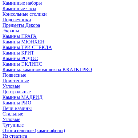
Каминные наборы
Каминные часы
Консольные столики
Подсвечники
Предметы Декора
Экраны
Камины ПРАГА
Камины МЮНХЕН
Камины ТРИ СТЕКЛА
Камины КРИТ
Камины РОДОС
Камины ЭКЛИПС
Камины, каминокомплекты KRATKI PRO
Подвесные
Пристенные
Угловые
Центральные
Камины МАДРИД
Камины РИО
Печи-камины
Стальные
Угловые
Чугунные
Отопительные (каминофены)
Из стеатита