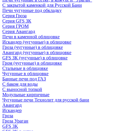
С закрытой каменкой для Русской Бани
Печи чугунные под обкладку
Серия Гроза
Серия GFS ЗК
Серия ГРОМ
Серия Авангард
Печи в каменной облицовке
Искандер (чугунные) в облицовке
Гроза (чугунные) в облицовке
Авангард (чугунные) в облицовке
GFS ЗК (чугунные) в облицовке
Гром (чугунные) в облицовке
Стальные в облицовке
Чугунные в облицовке
Банные печи под ГАЗ
С баком для воды
С выносной топкой
Модульные кирпичные
Чугунные печи Технолит для русской бани
Авангард
Искандер
Гроза
Гроза Ураган
GFS 3K