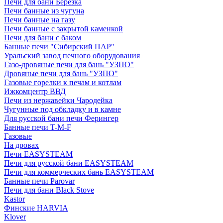
Печи для бани Березка
Печи банные из чугуна
Печи банные на газу
Печи банные с закрытой каменкой
Печи для бани с баком
Банные печи "Сибирский ПАР"
Уральский завод печного оборудования
Газо-дровяные печи для бань "УЗПО"
Дровяные печи для бань "УЗПО"
Газовые горелки к печам и котлам
Ижкомцентр ВВД
Печи из нержавейки Чародейка
Чугунные под обкладку и в камне
Для русской бани печи Ферингер
Банные печи T-M-F
Газовые
На дровах
Печи EASYSTEAM
Печи для русской бани EASYSTEAM
Печи для коммерческих бань EASYSTEAM
Банные печи Parovar
Печи для бани Black Stove
Kastor
Финские HARVIA
Klover