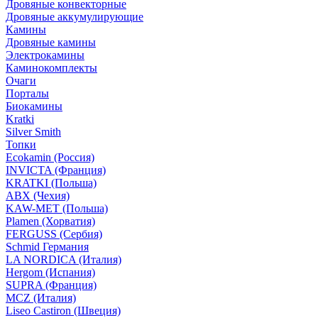
Дровяные конвекторные
Дровяные аккумулирующие
Камины
Дровяные камины
Электрокамины
Каминокомплекты
Очаги
Порталы
Биокамины
Kratki
Silver Smith
Топки
Ecokamin (Россия)
INVICTA (Франция)
KRATKI (Польша)
ABX (Чехия)
KAW-MET (Польша)
Plamen (Хорватия)
FERGUSS (Сербия)
Schmid Германия
LA NORDICA (Италия)
Hergom (Испания)
SUPRA (Франция)
MCZ (Италия)
Liseo Castiron (Швеция)