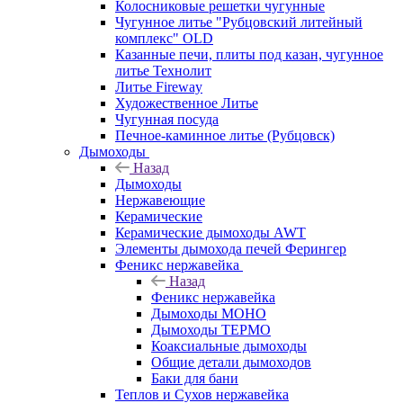
Колосниковые решетки чугунные
Чугунное литье "Рубцовский литейный
комплекс" OLD
Казанные печи, плиты под казан, чугунное
литье Технолит
Литье Fireway
Художественное Литье
Чугунная посуда
Печное-каминное литье (Рубцовск)
Дымоходы
Назад
Дымоходы
Нержавеющие
Керамические
Керамические дымоходы AWT
Элементы дымохода печей Ферингер
Феникс нержавейка
Назад
Феникс нержавейка
Дымоходы МОНО
Дымоходы ТЕРМО
Коаксиальные дымоходы
Общие детали дымоходов
Баки для бани
Теплов и Сухов нержавейка