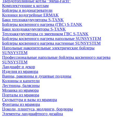
Твердотопливные котлы "Metal-FacH"
Комплектующие к котлам
Бойлеры и водонагреватели
Колонки водогрейные ERMAK
Баки теплоаккумуляторы S-TANK
Бойлеры косвенного нагрева (ГВС) S-TANK
Баки холодоаккумуляторы S-TANK
Теплоаккумуляторы со змеевиком ГВС S-TANK
Бойлеры косвенного нагрева напольные SUNSYSTEM
Бойлеры косвенного нагрева настенные SUNSYSTEM
Напольные накопительные электрические бойлеры
SUNSYSTEM
Профессиональные напольные бойлеры косвенного нагрева
SUNSYSTEM
Ландшафт и декор
Изделия из мрамора
Ванны, раковины и душевые поддоны
Колонны и капители
Лестницы, балясины
Мозаика из мрамора
Порталы из мрамора
Скульптура и вазы из мрамора
Фонтаны из мрамора
Цоколи, плинтуса, молдинги, бордюры
Элементы ландшафтного дизайна