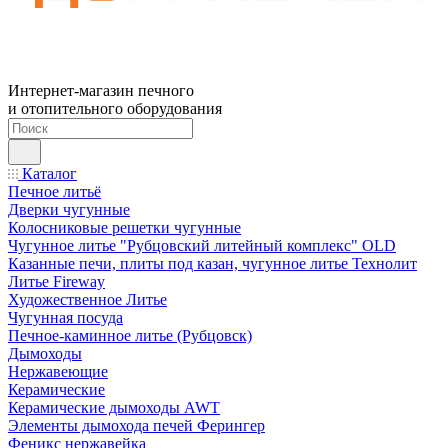
Интернет-магазин печного
и отопительного оборудования
Каталог
Печное литьё
Дверки чугунные
Колосниковые решетки чугунные
Чугунное литье "Рубцовский литейный комплекс" OLD
Казанные печи, плиты под казан, чугунное литье Технолит
Литье Fireway
Художественное Литье
Чугунная посуда
Печное-каминное литье (Рубцовск)
Дымоходы
Нержавеющие
Керамические
Керамические дымоходы AWT
Элементы дымохода печей Ферингер
Феникс нержавейка