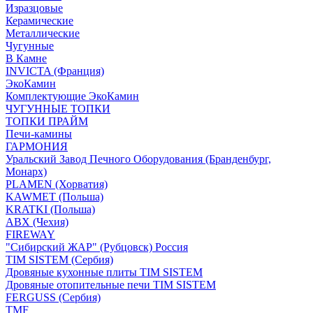
Изразцовые
Керамические
Металлические
Чугунные
В Камне
INVICTA (Франция)
ЭкоКамин
Комплектующие ЭкоКамин
ЧУГУННЫЕ ТОПКИ
ТОПКИ ПРАЙМ
Печи-камины
ГАРМОНИЯ
Уральский Завод Печного Оборудования (Бранденбург,
Монарх)
PLAMEN (Хорватия)
KAWMET (Польша)
KRATKI (Польша)
ABX (Чехия)
FIREWAY
"Сибирский ЖАР" (Рубцовск) Россия
TIM SISTEM (Сербия)
Дровяные кухонные плиты TIM SISTEM
Дровяные отопительные печи TIM SISTEM
FERGUSS (Сербия)
TMF