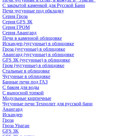
С закрытой каменкой для Русской Бани
Печи чугунные под обкладку
Серия Гроза
Серия GFS ЗК
Серия ГРОМ
Серия Авангард
Печи в каменной облицовке
Искандер (чугунные) в облицовке
Гроза (чугунные) в облицовке
Авангард (чугунные) в облицовке
GFS ЗК (чугунные) в облицовке
Гром (чугунные) в облицовке
Стальные в облицовке
Чугунные в облицовке
Банные печи под ГАЗ
С баком для воды
С выносной топкой
Модульные кирпичные
Чугунные печи Технолит для русской бани
Авангард
Искандер
Гроза
Гроза Ураган
GFS 3K