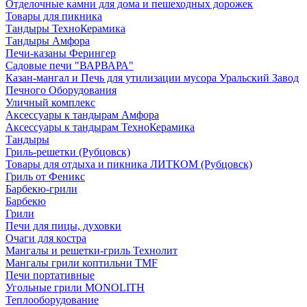
Отделочные камни для дома и пешеходных дорожек
Товары для пикника
Тандыры ТехноКерамика
Тандыры Амфора
Печи-казаны Ферингер
Садовые печи "ВАРВАРА"
Казан-мангал и Печь для утилизации мусора Уральский Завод
Печного Оборудования
Уличный комплекс
Аксессуары к тандырам Амфора
Аксессуары к тандырам ТехноКерамика
Тандыры
Гриль-решетки (Рубцовск)
Товары для отдыха и пикника ЛИТКОМ (Рубцовск)
Гриль от Феникс
Барбекю-грили
Барбекю
Грили
Печи для пицы, духовки
Очаги для костра
Мангалы и решетки-гриль Технолит
Мангалы грили коптильни TMF
Печи портативные
Угольные грили MONOLITH
Теплооборудование