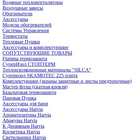
Водяные тепловентиляторы
Воздушные завесы
Обогреватели
Аксессуары
Модели обогревателей
Системы Управления
Термостаты
Тепловые Пушки
Аксессуары и комплектующие
СОПУТСТВУЮЩИЕ ТОВАРЫ
Flamma термозащита
СуперИзол СТОПТЕРМ
Теплоизоляционные материалы "SILCA"
Суперизол SKAMOTEC 225 плита
Комплектующие (экраны защитные и листы предтопочные)
Мастер флэш (скатная кровля)
Базальтовая термозащита
Паровая Пушка
Аксессуары для бани
Аксессуары Harvia
Ароматизаторы Harvia
Абажуры Harvia
К Дровяным Harvia
Косметика Harvia
Светильники Harvia