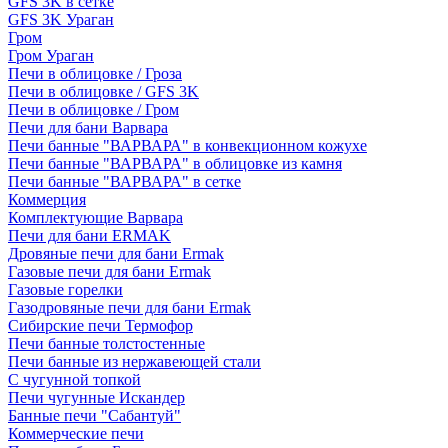
GFS 3K в сетке
GFS 3K Ураган
Гром
Гром Ураган
Печи в облицовке / Гроза
Печи в облицовке / GFS 3K
Печи в облицовке / Гром
Печи для бани Варвара
Печи банные "ВАРВАРА" в конвекционном кожухе
Печи банные "ВАРВАРА" в облицовке из камня
Печи банные "ВАРВАРА" в сетке
Коммерция
Комплектующие Варвара
Печи для бани ERMAK
Дровяные печи для бани Ermak
Газовые печи для бани Ermak
Газовые горелки
Газодровяные печи для бани Ermak
Сибирские печи Термофор
Печи банные толстостенные
Печи банные из нержавеющей стали
С чугунной топкой
Печи чугунные Искандер
Банные печи "Сабантуй"
Коммерческие печи