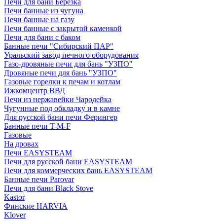
Печи для бани Березка
Печи банные из чугуна
Печи банные на газу
Печи банные с закрытой каменкой
Печи для бани с баком
Банные печи "Сибирский ПАР"
Уральский завод печного оборудования
Газо-дровяные печи для бань "УЗПО"
Дровяные печи для бань "УЗПО"
Газовые горелки к печам и котлам
Ижкомцентр ВВД
Печи из нержавейки Чародейка
Чугунные под обкладку и в камне
Для русской бани печи Ферингер
Банные печи T-M-F
Газовые
На дровах
Печи EASYSTEAM
Печи для русской бани EASYSTEAM
Печи для коммерческих бань EASYSTEAM
Банные печи Parovar
Печи для бани Black Stove
Kastor
Финские HARVIA
Klover