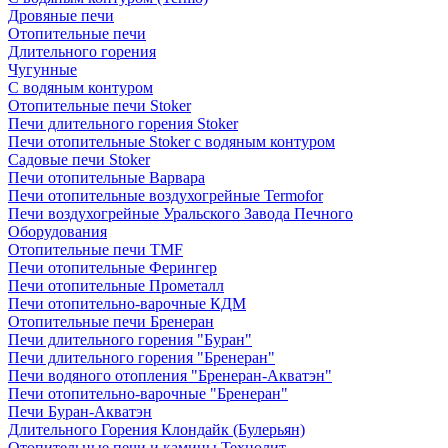
Дровяные печи
Отопительные печи
Длительного горения
Чугунные
C водяным контуром
Отопительные печи Stoker
Печи длительного горения Stoker
Печи отопительные Stoker с водяным контуром
Садовые печи Stoker
Печи отопительные Варвара
Печи отопительные воздухогрейные Termofor
Печи воздухогрейные Уральского Завода Печного
Оборудования
Отопительные печи TMF
Печи отопительные Ферингер
Печи отопительные Прометалл
Печи отопительно-варочные КДМ
Отопительные печи Бренеран
Печи длительного горения "Буран"
Печи длительного горения "Бренеран"
Печи водяного отопления "Бренеран-Акватэн"
Печи отопительно-варочные "Бренеран"
Печи Буран-Акватэн
Длительного Горения Клондайк (Булерьян)
Отопительные печи и камины Технолит