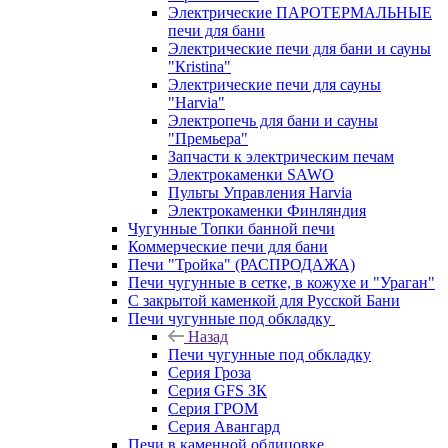
Электрические ПАРОТЕРМАЛЬНЫЕ
печи для бани
Электрические печи для бани и сауны
"Кristina"
Электрические печи для сауны
"Harvia"
Электропечь для бани и сауны
"Премьера"
Запчасти к электрическим печам
Электрокаменки SAWO
Пульты Управления Harvia
Электрокаменки Финляндия
Чугунные Топки банной печи
Коммерческие печи для бани
Печи "Тройка" (РАСПРОДАЖА)
Печи чугунные в сетке, в кожухе и "Ураган"
С закрытой каменкой для Русской Бани
Печи чугунные под обкладку
Назад
Печи чугунные под обкладку
Серия Гроза
Серия GFS ЗК
Серия ГРОМ
Серия Авангард
Печи в каменной облицовке