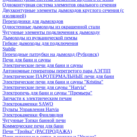
Одноконтурная система элементов овального сечения
Двухконтурные элементы дымоходов круглого сечения (с
изоляцией)
Переходники для дымоходов
Одностенные дымоходы из окрашенной стали
Чугунные элементы подключения к дымоходу
Дымоходы из вулканической пемзы
Гибкие дымоходы для подключения
Stabile
Переходные патрубки на дымоход (Рубцовск)
Печи для бани и сауны
Электрические печи для бани и сауны
Автономные генераторы перегретого пара АЭГПП
Электрические ПАРОТЕРМАЛЬНЫЕ печи для бани
Электрические печи для бани и сауны "Кristina"
Электрические печи для сауны "Harvia"
Электропечь для бани и сауны "Премьера"
Запчасти к электрическим печам
Электрокаменки SAWO
Пульты Управления Harvia
Электрокаменки Финляндия
Чугунные Топки банной печи
Коммерческие печи для бани
Печи "Тройка" (РАСПРОДАЖА)
Печи чугунные в сетке, в кожухе и "Ураган"