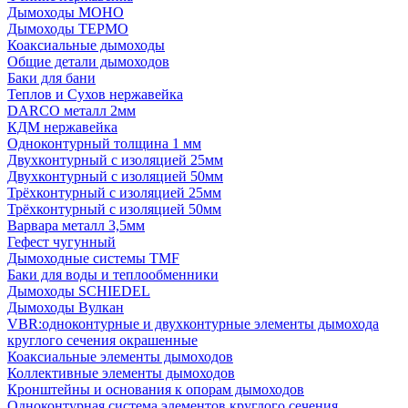
Дымоходы МОНО
Дымоходы ТЕРМО
Коаксиальные дымоходы
Общие детали дымоходов
Баки для бани
Теплов и Сухов нержавейка
DARCO металл 2мм
КДМ нержавейка
Одноконтурный толщина 1 мм
Двухконтурный с изоляцией 25мм
Двухконтурный с изоляцией 50мм
Трёхконтурный с изоляцией 25мм
Трёхконтурный с изоляцией 50мм
Варвара металл 3,5мм
Гефест чугунный
Дымоходные системы TMF
Баки для воды и теплообменники
Дымоходы SCHIEDEL
Дымоходы Вулкан
VBR:одноконтурные и двухконтурные элементы дымохода
круглого сечения окрашенные
Коаксиальные элементы дымоходов
Коллективные элементы дымоходов
Кронштейны и основания к опорам дымоходов
Одноконтурная система элементов круглого сечения