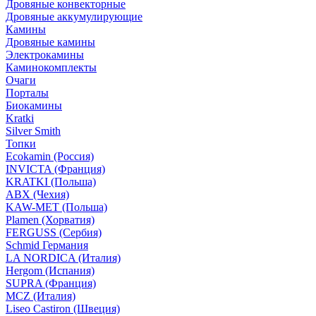
Дровяные конвекторные
Дровяные аккумулирующие
Камины
Дровяные камины
Электрокамины
Каминокомплекты
Очаги
Порталы
Биокамины
Kratki
Silver Smith
Топки
Ecokamin (Россия)
INVICTA (Франция)
KRATKI (Польша)
ABX (Чехия)
KAW-MET (Польша)
Plamen (Хорватия)
FERGUSS (Сербия)
Schmid Германия
LA NORDICA (Италия)
Hergom (Испания)
SUPRA (Франция)
MCZ (Италия)
Liseo Castiron (Швеция)