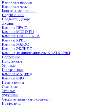
Каминные наборы
Каминные часы
Консольные столики
Подсвечники
Предметы Декора
Экраны
Камины ПРАГА
Камины МЮНХЕН
Камины ТРИ СТЕКЛА
Камины КРИТ
Камины РОДОС
Камины ЭКЛИПС
Камины, каминокомплекты KRATKI PRO
Подвесные
Пристенные
Угловые
Центральные
Камины МАДРИД
Камины РИО
Печи-камины
Стальные
Угловые
Чугунные
Отопительные (каминофены)
Из стеатита