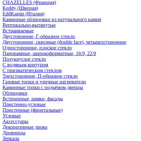
CHAZELLES (Франция)
Keddy (Швеция)
EdilKamin (Италия)
Каминные облицовки из натурального камня
Вертикально-вытянутые
Встраиваемые
Двусторонние, Г-образное стекло
Двусторонние, сквозные (double face), четырехсторонние
Односторонние, плоское стекло
Панорамные, широкоформатные, 16:9, 22:9
Полукруглое стекло
С водяным контуром
С призматическим стеклом
Трехсторонние, П-образное стекло
Газовые топки и уличные нагреватели
Каминные топки с подъёмом дверцы
Облицовки
Встроенные, рамки, фасады
Пристенно-угловые
Пристенные (фронтальные)
Угловые
Аксессуары
Декоративные дрова
Дровницы
Зеркала