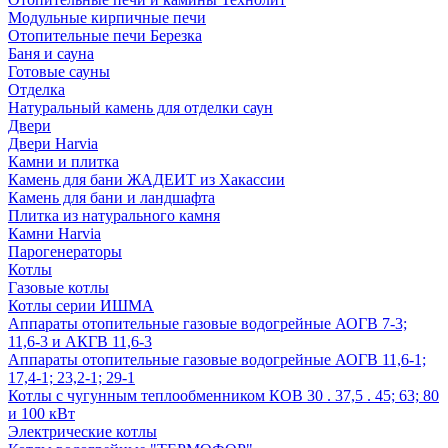
Модульные кирпичные печи
Отопительные печи Березка
Баня и сауна
Готовые сауны
Отделка
Натуральный камень для отделки саун
Двери
Двери Harvia
Камни и плитка
Камень для бани ЖАДЕИТ из Хакассии
Камень для бани и ландшафта
Плитка из натурального камня
Камни Harvia
Парогенераторы
Котлы
Газовые котлы
Котлы серии ИШМА
Аппараты отопительные газовые водогрейные АОГВ 7-3;
11,6-3 и АКГВ 11,6-3
Аппараты отопительные газовые водогрейные АОГВ 11,6-1;
17,4-1; 23,2-1; 29-1
Котлы с чугунным теплообменником КОВ 30 . 37,5 . 45; 63; 80
и 100 кВт
Электрические котлы