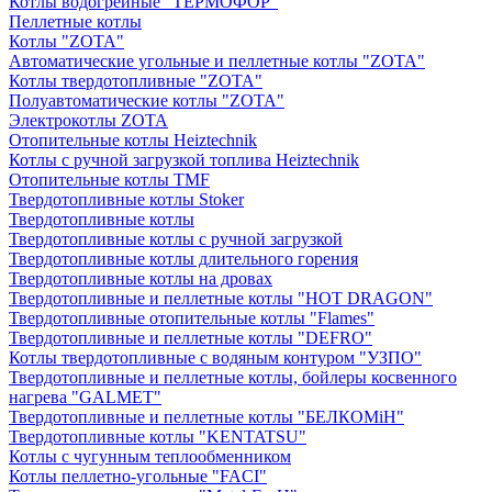
Котлы водогрейные "ТЕРМОФОР"
Пеллетные котлы
Котлы "ZOTA"
Автоматические угольные и пеллетные котлы "ZOTA"
Котлы твердотопливные "ZOTA"
Полуавтоматические котлы "ZOTA"
Электрокотлы ZOTA
Отопительные котлы Heiztechnik
Котлы с ручной загрузкой топлива Heiztechnik
Отопительные котлы TMF
Твердотопливные котлы Stoker
Твердотопливные котлы
Твердотопливные котлы с ручной загрузкой
Твердотопливные котлы длительного горения
Твердотопливные котлы на дровах
Твердотопливные и пеллетные котлы "HOT DRAGON"
Твердотопливные отопительные котлы "Flames"
Твердотопливные и пеллетные котлы "DEFRO"
Котлы твердотопливные с водяным контуром "УЗПО"
Твердотопливные и пеллетные котлы, бойлеры косвенного
нагрева "GALMET"
Твердотопливные и пеллетные котлы "БЕЛКОМiН"
Твердотопливные котлы "KENTATSU"
Котлы с чугунным теплообменником
Котлы пеллетно-угольные "FACI"