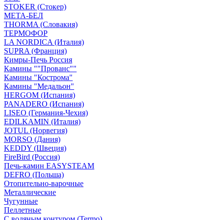
STOKER (Стокер)
МЕТА-БЕЛ
THORMA (Словакия)
ТЕРМОФОР
LA NORDICA (Италия)
SUPRA (Франция)
Кимры-Печь Россия
Камины ""Прованс""
Камины "Кострома"
Камины "Медальон"
HERGOM (Испания)
PANADERO (Испания)
LISEO (Германия-Чехия)
EDILKAMIN (Италия)
JOTUL (Норвегия)
MORSO (Дания)
KEDDY (Швеция)
FireBird (Россия)
Печь-камин EASYSTEAM
DEFRO (Польша)
Отопительно-варочные
Металлические
Чугунные
Пеллетные
С водяным контуром (Termo)