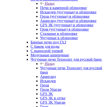
Назад
Печи в каменной облицовке
Искандер (чугунные) в облицовке
Гроза (чугунные) в облицовке
Авангард (чугунные) в облицовке
GFS ЗК (чугунные) в облицовке
Гром (чугунные) в облицовке
Стальные в облицовке
Чугунные в облицовке
Банные печи под ГАЗ
С баком для воды
С выносной топкой
Модульные кирпичные
Чугунные печи Технолит для русской бани
Назад
Чугунные печи Технолит для русской
бани
Авангард
Искандер
Гроза
Гроза Ураган
GFS 3K
GFS 3K в сетке
GFS 3K Ураган
Гром