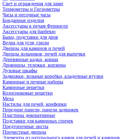
Свет и ограждения для ламп
Термометры и Гигрометры
Часы и песочные часы
Бондарные изделия
Аксессуары к печам Ферингер
Аксессуары для барбекю
Быки, подставки для дров
Ведра для угля, грили
Дверцы для каминов и печей
Дверцы зольников, печей для выпечки
Деревянные кадки, ковши
Дровницы, тележки, корзины
Духовые шкафы
Задвижки, зольные коробки, кладочные втулки
Каминные и печные наборы
Каминные решетки
Колосниковые решетки
Меха
Настилы для печей, конфорки
Передние панели, панели задвижек
Пластины декоративные
Подставки для каминных спичек
Предтопочные листы
Прочистные дверцы
Элементы из натурального камня для печей и каминов