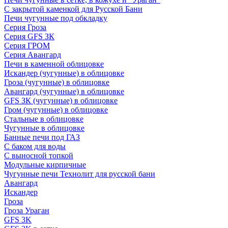
С закрытой каменкой для Русской Бани
Печи чугунные под обкладку
Серия Гроза
Серия GFS ЗК
Серия ГРОМ
Серия Авангард
Печи в каменной облицовке
Искандер (чугунные) в облицовке
Гроза (чугунные) в облицовке
Авангард (чугунные) в облицовке
GFS ЗК (чугунные) в облицовке
Гром (чугунные) в облицовке
Стальные в облицовке
Чугунные в облицовке
Банные печи под ГАЗ
С баком для воды
С выносной топкой
Модульные кирпичные
Чугунные печи Технолит для русской бани
Авангард
Искандер
Гроза
Гроза Ураган
GFS 3K