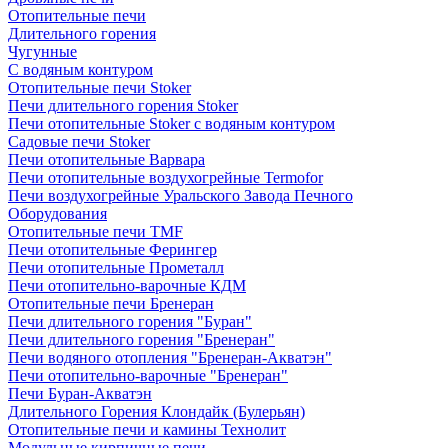
Отопительные печи
Длительного горения
Чугунные
C водяным контуром
Отопительные печи Stoker
Печи длительного горения Stoker
Печи отопительные Stoker с водяным контуром
Садовые печи Stoker
Печи отопительные Варвара
Печи отопительные воздухогрейные Termofor
Печи воздухогрейные Уральского Завода Печного
Оборудования
Отопительные печи TMF
Печи отопительные Ферингер
Печи отопительные Прометалл
Печи отопительно-варочные КДМ
Отопительные печи Бренеран
Печи длительного горения "Буран"
Печи длительного горения "Бренеран"
Печи водяного отопления "Бренеран-Акватэн"
Печи отопительно-варочные "Бренеран"
Печи Буран-Акватэн
Длительного Горения Клондайк (Булерьян)
Отопительные печи и камины Технолит
Модульные кирпичные печи