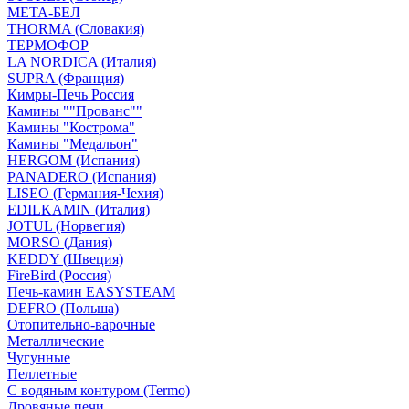
МЕТА-БЕЛ
THORMA (Словакия)
ТЕРМОФОР
LA NORDICA (Италия)
SUPRA (Франция)
Кимры-Печь Россия
Камины ""Прованс""
Камины "Кострома"
Камины "Медальон"
HERGOM (Испания)
PANADERO (Испания)
LISEO (Германия-Чехия)
EDILKAMIN (Италия)
JOTUL (Норвегия)
MORSO (Дания)
KEDDY (Швеция)
FireBird (Россия)
Печь-камин EASYSTEAM
DEFRO (Польша)
Отопительно-варочные
Металлические
Чугунные
Пеллетные
С водяным контуром (Termo)
Дровяные печи