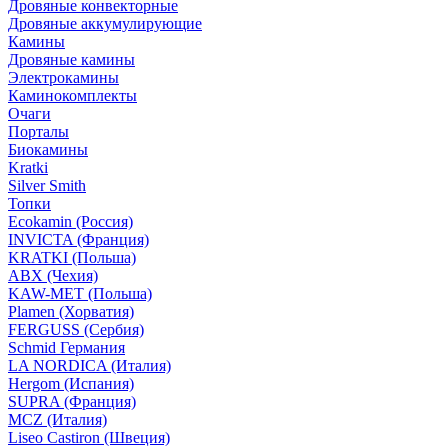
Дровяные конвекторные
Дровяные аккумулирующие
Камины
Дровяные камины
Электрокамины
Каминокомплекты
Очаги
Порталы
Биокамины
Kratki
Silver Smith
Топки
Ecokamin (Россия)
INVICTA (Франция)
KRATKI (Польша)
ABX (Чехия)
KAW-MET (Польша)
Plamen (Хорватия)
FERGUSS (Сербия)
Schmid Германия
LA NORDICA (Италия)
Hergom (Испания)
SUPRA (Франция)
MCZ (Италия)
Liseo Castiron (Швеция)