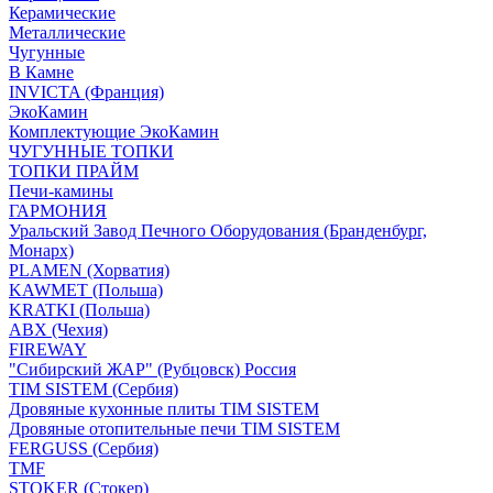
Керамические
Металлические
Чугунные
В Камне
INVICTA (Франция)
ЭкоКамин
Комплектующие ЭкоКамин
ЧУГУННЫЕ ТОПКИ
ТОПКИ ПРАЙМ
Печи-камины
ГАРМОНИЯ
Уральский Завод Печного Оборудования (Бранденбург,
Монарх)
PLAMEN (Хорватия)
KAWMET (Польша)
KRATKI (Польша)
ABX (Чехия)
FIREWAY
"Сибирский ЖАР" (Рубцовск) Россия
TIM SISTEM (Сербия)
Дровяные кухонные плиты TIM SISTEM
Дровяные отопительные печи TIM SISTEM
FERGUSS (Сербия)
TMF
STOKER (Стокер)