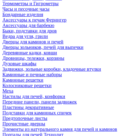
Термометры и Гигрометры
Часы и песочные часы
Бондарные изделия
Аксессуары к печам Ферингер
Аксессуары для барбекю
Быки, подставки для дров
Ведра для угля, грили
Дверцы для каминов и печей
Дверцы зольников, печей для выпечки
Деревянные кадки, ковши
Дровницы, тележки, корзины
Духовые шкафы
Задвижки, зольные коробки, кладочные втулки
Каминные и печные наборы
Каминные решетки
Колосниковые решетки
Меха
Настилы для печей, конфорки
Передние панели, панели задвижек
Пластины декоративные
Подставки для каминных спичек
Предтопочные листы
Прочистные дверцы
Элементы из натурального камня для печей и каминов
Порталы для печей Технолит