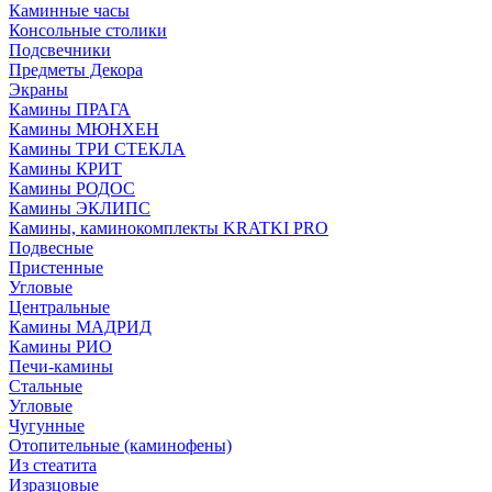
Каминные часы
Консольные столики
Подсвечники
Предметы Декора
Экраны
Камины ПРАГА
Камины МЮНХЕН
Камины ТРИ СТЕКЛА
Камины КРИТ
Камины РОДОС
Камины ЭКЛИПС
Камины, каминокомплекты KRATKI PRO
Подвесные
Пристенные
Угловые
Центральные
Камины МАДРИД
Камины РИО
Печи-камины
Стальные
Угловые
Чугунные
Отопительные (каминофены)
Из стеатита
Изразцовые