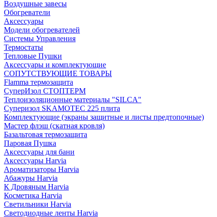
Воздушные завесы
Обогреватели
Аксессуары
Модели обогревателей
Системы Управления
Термостаты
Тепловые Пушки
Аксессуары и комплектующие
СОПУТСТВУЮЩИЕ ТОВАРЫ
Flamma термозащита
СуперИзол СТОПТЕРМ
Теплоизоляционные материалы "SILCA"
Суперизол SKAMOTEC 225 плита
Комплектующие (экраны защитные и листы предтопочные)
Мастер флэш (скатная кровля)
Базальтовая термозащита
Паровая Пушка
Аксессуары для бани
Аксессуары Harvia
Ароматизаторы Harvia
Абажуры Harvia
К Дровяным Harvia
Косметика Harvia
Светильники Harvia
Светодиодные ленты Harvia