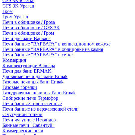
GFS 3K в сетке
GFS 3K Ураган
Гром
Гром Ураган
Печи в облицовке / Гроза
Печи в облицовке / GFS 3K
Печи в облицовке / Гром
Печи для бани Варвара
Печи банные "ВАРВАРА" в конвекционном кожухе
Печи банные "ВАРВАРА" в облицовке из камня
Печи банные "ВАРВАРА" в сетке
Коммерция
Комплектующие Варвара
Печи для бани ERMAK
Дровяные печи для бани Ermak
Газовые печи для бани Ermak
Газовые горелки
Газодровяные печи для бани Ermak
Сибирские печи Термофор
Печи банные толстостенные
Печи банные из нержавеющей стали
С чугунной топкой
Печи чугунные Искандер
Банные печи "Сабантуй"
Коммерческие печи