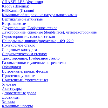
CHAZELLES (Франция)
Keddy (Швеция)
EdilKamin (Италия)
Каминные облицовки из натурального камня
Вертикально-вытянутые
Встраиваемые
Двусторонние, Г-образное стекло
Двусторонние, сквозные (double face), четырехсторонние
Односторонние, плоское стекло
Панорамные, широкоформатные, 16:9, 22:9
Полукруглое стекло
С водяным контуром
С призматическим стеклом
Трехсторонние, П-образное стекло
Газовые топки и уличные нагреватели
Облицовки
Встроенные, рамки, фасады
Пристенно-угловые
Пристенные (фронтальные)
Угловые
Аксессуары
Декоративные дрова
Дровницы
Зеркала
Каминные наборы