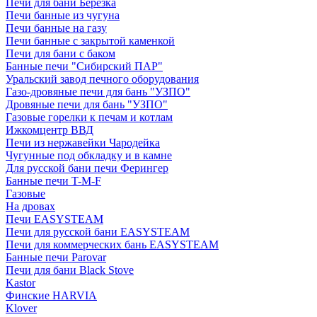
Печи для бани Березка
Печи банные из чугуна
Печи банные на газу
Печи банные с закрытой каменкой
Печи для бани с баком
Банные печи "Сибирский ПАР"
Уральский завод печного оборудования
Газо-дровяные печи для бань "УЗПО"
Дровяные печи для бань "УЗПО"
Газовые горелки к печам и котлам
Ижкомцентр ВВД
Печи из нержавейки Чародейка
Чугунные под обкладку и в камне
Для русской бани печи Ферингер
Банные печи T-M-F
Газовые
На дровах
Печи EASYSTEAM
Печи для русской бани EASYSTEAM
Печи для коммерческих бань EASYSTEAM
Банные печи Parovar
Печи для бани Black Stove
Kastor
Финские HARVIA
Klover