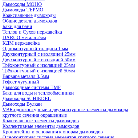
Дымоходы МОНО
Дымоходы ТЕРМО
Коаксиальные дымоходы
Общие детали дымоходов
Баки для бани
Теплов и Сухов нержавейка
DARCO металл 2мм
КДМ нержавейка
Одноконтурный толщина 1 мм
Двухконтурный с изоляцией 25мм
Двухконтурный с изоляцией 50мм
Трёхконтурный с изоляцией 25мм
Трёхконтурный с изоляцией 50мм
Варвара металл 3,5мм
Гефест чугунный
Дымоходные системы TMF
Баки для воды и теплообменники
Дымоходы SCHIEDEL
Дымоходы Вулкан
VBR:одноконтурные и двухконтурные элементы дымохода
круглого сечения окрашенные
Коаксиальные элементы дымоходов
Коллективные элементы дымоходов
Кронштейны и основания к опорам дымоходов
Одноконтурная система элементов круглого сечения