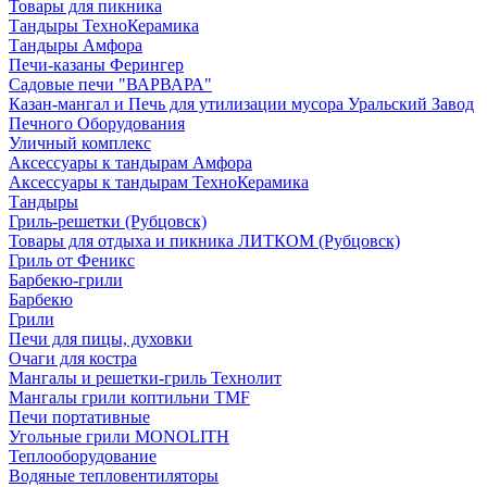
Товары для пикника
Тандыры ТехноКерамика
Тандыры Амфора
Печи-казаны Ферингер
Садовые печи "ВАРВАРА"
Казан-мангал и Печь для утилизации мусора Уральский Завод
Печного Оборудования
Уличный комплекс
Аксессуары к тандырам Амфора
Аксессуары к тандырам ТехноКерамика
Тандыры
Гриль-решетки (Рубцовск)
Товары для отдыха и пикника ЛИТКОМ (Рубцовск)
Гриль от Феникс
Барбекю-грили
Барбекю
Грили
Печи для пицы, духовки
Очаги для костра
Мангалы и решетки-гриль Технолит
Мангалы грили коптильни TMF
Печи портативные
Угольные грили MONOLITH
Теплооборудование
Водяные тепловентиляторы