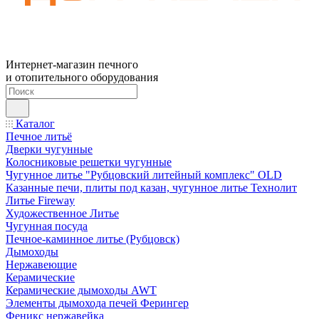
Интернет-магазин печного
и отопительного оборудования
Каталог
Печное литьё
Дверки чугунные
Колосниковые решетки чугунные
Чугунное литье "Рубцовский литейный комплекс" OLD
Казанные печи, плиты под казан, чугунное литье Технолит
Литье Fireway
Художественное Литье
Чугунная посуда
Печное-каминное литье (Рубцовск)
Дымоходы
Нержавеющие
Керамические
Керамические дымоходы AWT
Элементы дымохода печей Ферингер
Феникс нержавейка