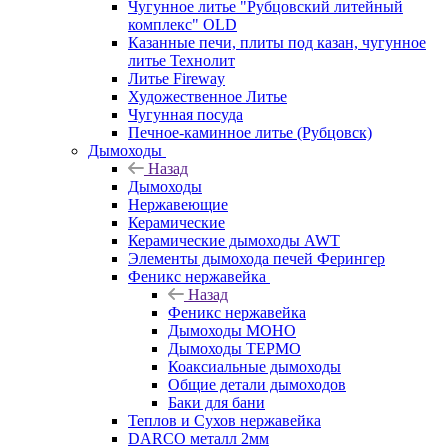
Чугунное литье "Рубцовский литейный
комплекс" OLD
Казанные печи, плиты под казан, чугунное
литье Технолит
Литье Fireway
Художественное Литье
Чугунная посуда
Печное-каминное литье (Рубцовск)
Дымоходы
Назад
Дымоходы
Нержавеющие
Керамические
Керамические дымоходы AWT
Элементы дымохода печей Ферингер
Феникс нержавейка
Назад
Феникс нержавейка
Дымоходы МОНО
Дымоходы ТЕРМО
Коаксиальные дымоходы
Общие детали дымоходов
Баки для бани
Теплов и Сухов нержавейка
DARCO металл 2мм