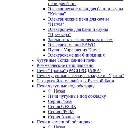
печи для бани
Электрические печи для бани и сауны
"Кristina"
Электрические печи для сауны
"Harvia"
Электропечь для бани и сауны
"Премьера"
Запчасти к электрическим печам
Электрокаменки SAWO
Пульты Управления Harvia
Электрокаменки Финляндия
Чугунные Топки банной печи
Коммерческие печи для бани
Печи "Тройка" (РАСПРОДАЖА)
Печи чугунные в сетке, в кожухе и "Ураган"
С закрытой каменкой для Русской Бани
Печи чугунные под обкладку
Назад
Печи чугунные под обкладку
Серия Гроза
Серия GFS ЗК
Серия ГРОМ
Серия Авангард
Печи в каменной облицовке
Назад