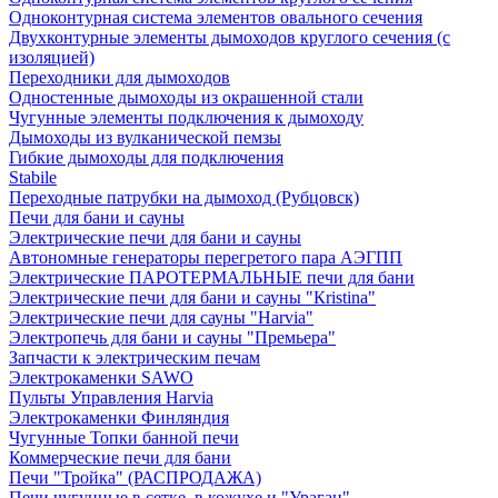
Одноконтурная система элементов овального сечения
Двухконтурные элементы дымоходов круглого сечения (с
изоляцией)
Переходники для дымоходов
Одностенные дымоходы из окрашенной стали
Чугунные элементы подключения к дымоходу
Дымоходы из вулканической пемзы
Гибкие дымоходы для подключения
Stabile
Переходные патрубки на дымоход (Рубцовск)
Печи для бани и сауны
Электрические печи для бани и сауны
Автономные генераторы перегретого пара АЭГПП
Электрические ПАРОТЕРМАЛЬНЫЕ печи для бани
Электрические печи для бани и сауны "Кristina"
Электрические печи для сауны "Harvia"
Электропечь для бани и сауны "Премьера"
Запчасти к электрическим печам
Электрокаменки SAWO
Пульты Управления Harvia
Электрокаменки Финляндия
Чугунные Топки банной печи
Коммерческие печи для бани
Печи "Тройка" (РАСПРОДАЖА)
Печи чугунные в сетке, в кожухе и "Ураган"