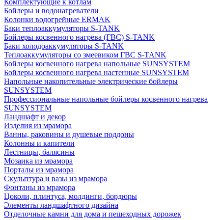
Комплектующие к котлам
Бойлеры и водонагреватели
Колонки водогрейные ERMAK
Баки теплоаккумуляторы S-TANK
Бойлеры косвенного нагрева (ГВС) S-TANK
Баки холодоаккумуляторы S-TANK
Теплоаккумуляторы со змеевиком ГВС S-TANK
Бойлеры косвенного нагрева напольные SUNSYSTEM
Бойлеры косвенного нагрева настенные SUNSYSTEM
Напольные накопительные электрические бойлеры
SUNSYSTEM
Профессиональные напольные бойлеры косвенного нагрева
SUNSYSTEM
Ландшафт и декор
Изделия из мрамора
Ванны, раковины и душевые поддоны
Колонны и капители
Лестницы, балясины
Мозаика из мрамора
Порталы из мрамора
Скульптура и вазы из мрамора
Фонтаны из мрамора
Цоколи, плинтуса, молдинги, бордюры
Элементы ландшафтного дизайна
Отделочные камни для дома и пешеходных дорожек