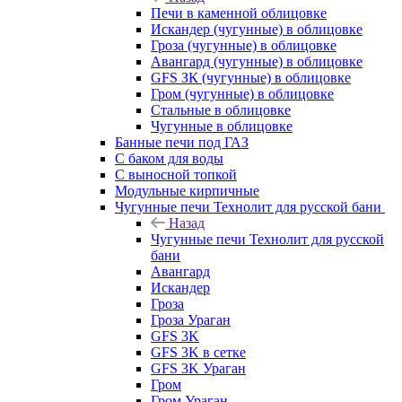
Печи в каменной облицовке
Искандер (чугунные) в облицовке
Гроза (чугунные) в облицовке
Авангард (чугунные) в облицовке
GFS ЗК (чугунные) в облицовке
Гром (чугунные) в облицовке
Стальные в облицовке
Чугунные в облицовке
Банные печи под ГАЗ
С баком для воды
С выносной топкой
Модульные кирпичные
Чугунные печи Технолит для русской бани
Назад
Чугунные печи Технолит для русской
бани
Авангард
Искандер
Гроза
Гроза Ураган
GFS 3K
GFS 3K в сетке
GFS 3K Ураган
Гром
Гром Ураган