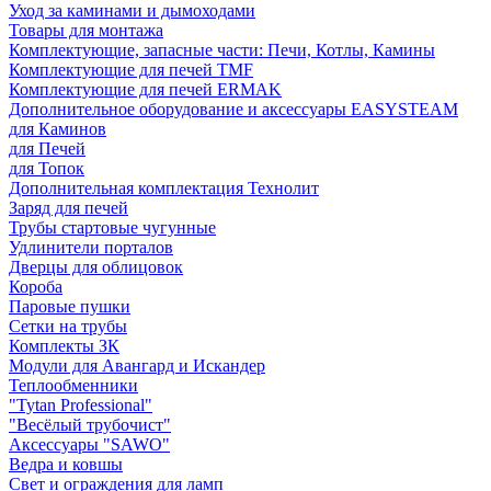
Уход за каминами и дымоходами
Товары для монтажа
Комплектующие, запасные части: Печи, Котлы, Камины
Комплектующие для печей TMF
Комплектующие для печей ERMAK
Дополнительное оборудование и аксессуары EASYSTEAM
для Каминов
для Печей
для Топок
Дополнительная комплектация Технолит
Заряд для печей
Трубы стартовые чугунные
Удлинители порталов
Дверцы для облицовок
Короба
Паровые пушки
Сетки на трубы
Комплекты ЗК
Модули для Авангард и Искандер
Теплообменники
"Tytan Professional"
"Весёлый трубочист"
Аксессуары "SAWO"
Ведра и ковшы
Свет и ограждения для ламп