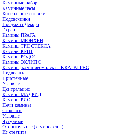
Каминные наборы
Каминные часы
Консольные столики
Подсвечники
Предметы Декора
Экраны
Камины ПРАГА
Камины МЮНХЕН
Камины ТРИ СТЕКЛА
Камины КРИТ
Камины РОДОС
Камины ЭКЛИПС
Камины, каминокомплекты KRATKI PRO
Подвесные
Пристенные
Угловые
Центральные
Камины МАДРИД
Камины РИО
Печи-камины
Стальные
Угловые
Чугунные
Отопительные (каминофены)
Из стеатита