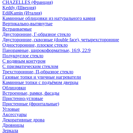
CHAZELLES (Франция)
Keddy (Швеция)
EdilKamin (Италия)
Каминные облицовки из натурального камня
Вертикально-вытянутые
Встраиваемые
Двусторонние, Г-образное стекло
Двусторонние, сквозные (double face), четырехсторонние
Односторонние, плоское стекло
Панорамные, широкоформатные, 16:9, 22:9
Полукруглое стекло
С водяным контуром
С призматическим стеклом
Трехсторонние, П-образное стекло
Газовые топки и уличные нагреватели
Каминные топки с подъёмом дверцы
Облицовки
Встроенные, рамки, фасады
Пристенно-угловые
Пристенные (фронтальные)
Угловые
Аксессуары
Декоративные дрова
Дровницы
Зеркала