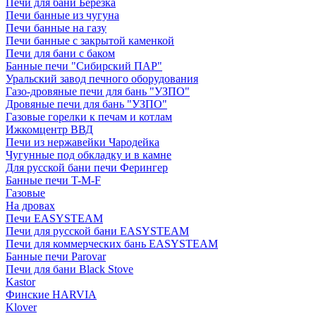
Печи для бани Березка
Печи банные из чугуна
Печи банные на газу
Печи банные с закрытой каменкой
Печи для бани с баком
Банные печи "Сибирский ПАР"
Уральский завод печного оборудования
Газо-дровяные печи для бань "УЗПО"
Дровяные печи для бань "УЗПО"
Газовые горелки к печам и котлам
Ижкомцентр ВВД
Печи из нержавейки Чародейка
Чугунные под обкладку и в камне
Для русской бани печи Ферингер
Банные печи T-M-F
Газовые
На дровах
Печи EASYSTEAM
Печи для русской бани EASYSTEAM
Печи для коммерческих бань EASYSTEAM
Банные печи Parovar
Печи для бани Black Stove
Kastor
Финские HARVIA
Klover