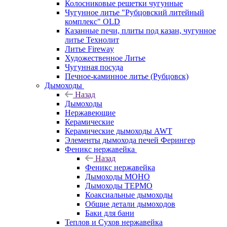
Колосниковые решетки чугунные
Чугунное литье "Рубцовский литейный
комплекс" OLD
Казанные печи, плиты под казан, чугунное
литье Технолит
Литье Fireway
Художественное Литье
Чугунная посуда
Печное-каминное литье (Рубцовск)
Дымоходы
Назад
Дымоходы
Нержавеющие
Керамические
Керамические дымоходы AWT
Элементы дымохода печей Ферингер
Феникс нержавейка
Назад
Феникс нержавейка
Дымоходы МОНО
Дымоходы ТЕРМО
Коаксиальные дымоходы
Общие детали дымоходов
Баки для бани
Теплов и Сухов нержавейка