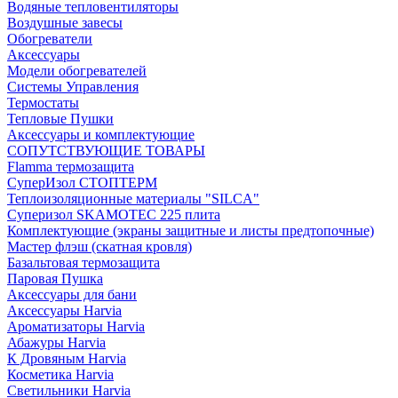
Водяные тепловентиляторы
Воздушные завесы
Обогреватели
Аксессуары
Модели обогревателей
Системы Управления
Термостаты
Тепловые Пушки
Аксессуары и комплектующие
СОПУТСТВУЮЩИЕ ТОВАРЫ
Flamma термозащита
СуперИзол СТОПТЕРМ
Теплоизоляционные материалы "SILCA"
Суперизол SKAMOTEC 225 плита
Комплектующие (экраны защитные и листы предтопочные)
Мастер флэш (скатная кровля)
Базальтовая термозащита
Паровая Пушка
Аксессуары для бани
Аксессуары Harvia
Ароматизаторы Harvia
Абажуры Harvia
К Дровяным Harvia
Косметика Harvia
Светильники Harvia