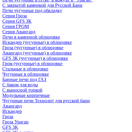
С закрытой каменкой для Русской Бани
Печи чугунные под обкладку
Серия Гроза
Серия GFS ЗК
Серия ГРОМ
Серия Авангард
Печи в каменной облицовке
Искандер (чугунные) в облицовке
Гроза (чугунные) в облицовке
Авангард (чугунные) в облицовке
GFS ЗК (чугунные) в облицовке
Гром (чугунные) в облицовке
Стальные в облицовке
Чугунные в облицовке
Банные печи под ГАЗ
С баком для воды
С выносной топкой
Модульные кирпичные
Чугунные печи Технолит для русской бани
Авангард
Искандер
Гроза
Гроза Ураган
GFS 3K