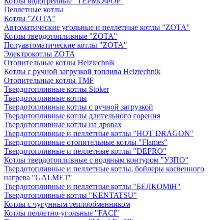
Котлы водогрейные "ТЕРМОФОР"
Пеллетные котлы
Котлы "ZOTA"
Автоматические угольные и пеллетные котлы "ZOTA"
Котлы твердотопливные "ZOTA"
Полуавтоматические котлы "ZOTA"
Электрокотлы ZOTA
Отопительные котлы Heiztechnik
Котлы с ручной загрузкой топлива Heiztechnik
Отопительные котлы TMF
Твердотопливные котлы Stoker
Твердотопливные котлы
Твердотопливные котлы с ручной загрузкой
Твердотопливные котлы длительного горения
Твердотопливные котлы на дровах
Твердотопливные и пеллетные котлы "HOT DRAGON"
Твердотопливные отопительные котлы "Flames"
Твердотопливные и пеллетные котлы "DEFRO"
Котлы твердотопливные с водяным контуром "УЗПО"
Твердотопливные и пеллетные котлы, бойлеры косвенного
нагрева "GALMET"
Твердотопливные и пеллетные котлы "БЕЛКОМiН"
Твердотопливные котлы "KENTATSU"
Котлы с чугунным теплообменником
Котлы пеллетно-угольные "FACI"