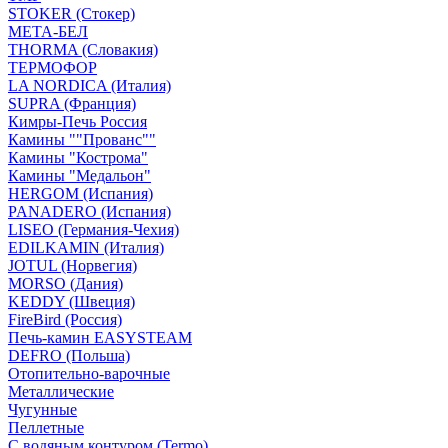
STOKER (Стокер)
МЕТА-БЕЛ
THORMA (Словакия)
ТЕРМОФОР
LA NORDICA (Италия)
SUPRA (Франция)
Кимры-Печь Россия
Камины ""Прованс""
Камины "Кострома"
Камины "Медальон"
HERGOM (Испания)
PANADERO (Испания)
LISEO (Германия-Чехия)
EDILKAMIN (Италия)
JOTUL (Норвегия)
MORSO (Дания)
KEDDY (Швеция)
FireBird (Россия)
Печь-камин EASYSTEAM
DEFRO (Польша)
Отопительно-варочные
Металлические
Чугунные
Пеллетные
С водяным контуром (Termo)