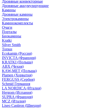
Дровяные конвекторные
Дровяные аккумулирующие
Камины
Дровяные камины
Электрокамины
Каминокомплекты
Очаги
Порталы
Биокамины
Kratki
Silver Smith
Топки
Ecokamin (Россия)
INVICTA (Франция)
KRATKI (Польша)
ABX (Чехия)
KAW-MET (Польша)
Plamen (Хорватия)
FERGUSS (Сербия)
Schmid Германия
LA NORDICA (Италия)
Hergom (Испания)
SUPRA (Франция)
MCZ (Италия)
Liseo Castiron (Швеция)