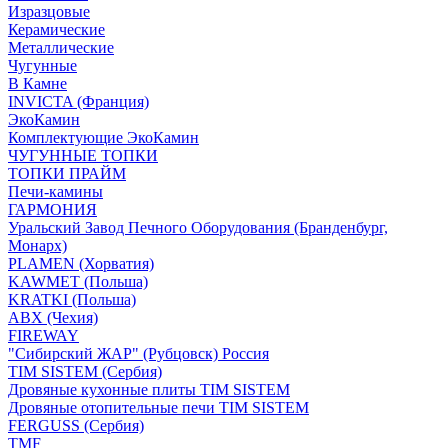
Изразцовые
Керамические
Металлические
Чугунные
В Камне
INVICTA (Франция)
ЭкоКамин
Комплектующие ЭкоКамин
ЧУГУННЫЕ ТОПКИ
ТОПКИ ПРАЙМ
Печи-камины
ГАРМОНИЯ
Уральский Завод Печного Оборудования (Бранденбург,
Монарх)
PLAMEN (Хорватия)
KAWMET (Польша)
KRATKI (Польша)
ABX (Чехия)
FIREWAY
"Сибирский ЖАР" (Рубцовск) Россия
TIM SISTEM (Сербия)
Дровяные кухонные плиты TIM SISTEM
Дровяные отопительные печи TIM SISTEM
FERGUSS (Сербия)
TMF