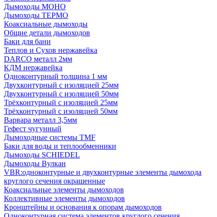
Дымоходы МОНО
Дымоходы ТЕРМО
Коаксиальные дымоходы
Общие детали дымоходов
Баки для бани
Теплов и Сухов нержавейка
DARCO металл 2мм
КДМ нержавейка
Одноконтурный толщина 1 мм
Двухконтурный с изоляцией 25мм
Двухконтурный с изоляцией 50мм
Трёхконтурный с изоляцией 25мм
Трёхконтурный с изоляцией 50мм
Варвара металл 3,5мм
Гефест чугунный
Дымоходные системы TMF
Баки для воды и теплообменники
Дымоходы SCHIEDEL
Дымоходы Вулкан
VBR:одноконтурные и двухконтурные элементы дымохода
круглого сечения окрашенные
Коаксиальные элементы дымоходов
Коллективные элементы дымоходов
Кронштейны и основания к опорам дымоходов
Одноконтурная система элементов круглого сечения