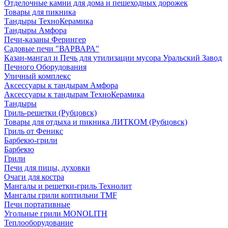
Отделочные камни для дома и пешеходных дорожек
Товары для пикника
Тандыры ТехноКерамика
Тандыры Амфора
Печи-казаны Ферингер
Садовые печи "ВАРВАРА"
Казан-мангал и Печь для утилизации мусора Уральский Завод
Печного Оборудования
Уличный комплекс
Аксессуары к тандырам Амфора
Аксессуары к тандырам ТехноКерамика
Тандыры
Гриль-решетки (Рубцовск)
Товары для отдыха и пикника ЛИТКОМ (Рубцовск)
Гриль от Феникс
Барбекю-грили
Барбекю
Грили
Печи для пицы, духовки
Очаги для костра
Мангалы и решетки-гриль Технолит
Мангалы грили коптильни TMF
Печи портативные
Угольные грили MONOLITH
Теплооборудование