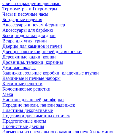
Свет и ограждения для ламп
Термометры и Гигрометры
Часы и песочные часы
Бондарные изделия
Аксессуары к печам Ферингер
Аксессуары для барбекю
Быки, подставки для дров
Ведра для угля, грили
Дверцы для каминов и печей
Дверцы зольников, печей для выпечки
Деревянные кадки, ковши
Дровницы, тележки, корзины
Духовые шкафы
Задвижки, зольные коробки, кладочные втулки
Каминные и печные наборы
Каминные решетки
Колосниковые решетки
Меха
Настилы для печей, конфорки
Передние панели, панели задвижек
Пластины декоративные
Подставки для каминных спичек
Предтопочные листы
Прочистные дверцы
Элементы из натурального камня для печей и каминов