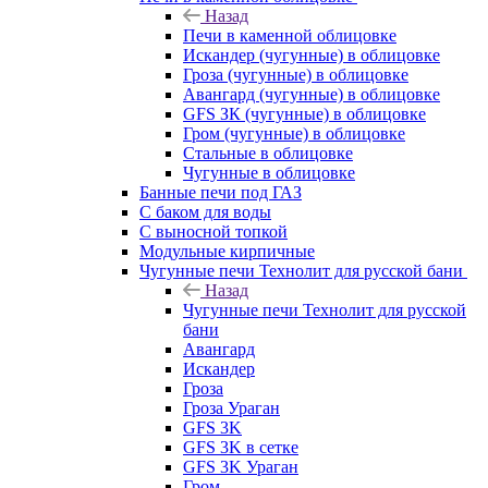
Назад
Печи в каменной облицовке
Искандер (чугунные) в облицовке
Гроза (чугунные) в облицовке
Авангард (чугунные) в облицовке
GFS ЗК (чугунные) в облицовке
Гром (чугунные) в облицовке
Стальные в облицовке
Чугунные в облицовке
Банные печи под ГАЗ
С баком для воды
С выносной топкой
Модульные кирпичные
Чугунные печи Технолит для русской бани
Назад
Чугунные печи Технолит для русской
бани
Авангард
Искандер
Гроза
Гроза Ураган
GFS 3K
GFS 3K в сетке
GFS 3K Ураган
Гром