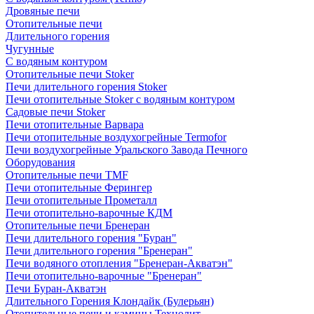
Дровяные печи
Отопительные печи
Длительного горения
Чугунные
C водяным контуром
Отопительные печи Stoker
Печи длительного горения Stoker
Печи отопительные Stoker с водяным контуром
Садовые печи Stoker
Печи отопительные Варвара
Печи отопительные воздухогрейные Termofor
Печи воздухогрейные Уральского Завода Печного
Оборудования
Отопительные печи TMF
Печи отопительные Ферингер
Печи отопительные Прометалл
Печи отопительно-варочные КДМ
Отопительные печи Бренеран
Печи длительного горения "Буран"
Печи длительного горения "Бренеран"
Печи водяного отопления "Бренеран-Акватэн"
Печи отопительно-варочные "Бренеран"
Печи Буран-Акватэн
Длительного Горения Клондайк (Булерьян)
Отопительные печи и камины Технолит