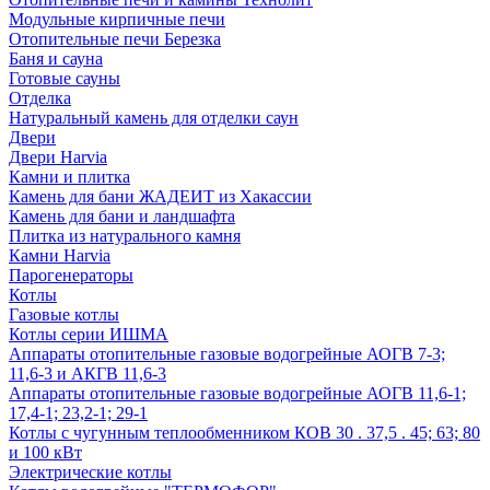
Модульные кирпичные печи
Отопительные печи Березка
Баня и сауна
Готовые сауны
Отделка
Натуральный камень для отделки саун
Двери
Двери Harvia
Камни и плитка
Камень для бани ЖАДЕИТ из Хакассии
Камень для бани и ландшафта
Плитка из натурального камня
Камни Harvia
Парогенераторы
Котлы
Газовые котлы
Котлы серии ИШМА
Аппараты отопительные газовые водогрейные АОГВ 7-3;
11,6-3 и АКГВ 11,6-3
Аппараты отопительные газовые водогрейные АОГВ 11,6-1;
17,4-1; 23,2-1; 29-1
Котлы с чугунным теплообменником КОВ 30 . 37,5 . 45; 63; 80
и 100 кВт
Электрические котлы