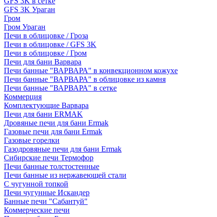
GFS 3K в сетке
GFS 3K Ураган
Гром
Гром Ураган
Печи в облицовке / Гроза
Печи в облицовке / GFS 3K
Печи в облицовке / Гром
Печи для бани Варвара
Печи банные "ВАРВАРА" в конвекционном кожухе
Печи банные "ВАРВАРА" в облицовке из камня
Печи банные "ВАРВАРА" в сетке
Коммерция
Комплектующие Варвара
Печи для бани ERMAK
Дровяные печи для бани Ermak
Газовые печи для бани Ermak
Газовые горелки
Газодровяные печи для бани Ermak
Сибирские печи Термофор
Печи банные толстостенные
Печи банные из нержавеющей стали
С чугунной топкой
Печи чугунные Искандер
Банные печи "Сабантуй"
Коммерческие печи