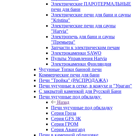
Электрические ПАРОТЕРМАЛЬНЫЕ
печи для бани
Электрические печи для бани и сауны
"Кristina"
Электрические печи для сауны
"Harvia"
Электропечь для бани и сауны
"Премьера"
Запчасти к электрическим печам
Электрокаменки SAWO
Пульты Управления Harvia
Электрокаменки Финляндия
Чугунные Топки банной печи
Коммерческие печи для бани
Печи "Тройка" (РАСПРОДАЖА)
Печи чугунные в сетке, в кожухе и "Ураган"
С закрытой каменкой для Русской Бани
Печи чугунные под обкладку
Назад
Печи чугунные под обкладку
Серия Гроза
Серия GFS ЗК
Серия ГРОМ
Серия Авангард
Печи в каменной облицовке