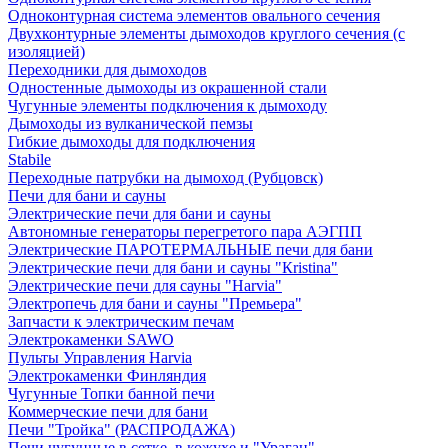
Одноконтурная система элементов овального сечения
Двухконтурные элементы дымоходов круглого сечения (с
изоляцией)
Переходники для дымоходов
Одностенные дымоходы из окрашенной стали
Чугунные элементы подключения к дымоходу
Дымоходы из вулканической пемзы
Гибкие дымоходы для подключения
Stabile
Переходные патрубки на дымоход (Рубцовск)
Печи для бани и сауны
Электрические печи для бани и сауны
Автономные генераторы перегретого пара АЭГПП
Электрические ПАРОТЕРМАЛЬНЫЕ печи для бани
Электрические печи для бани и сауны "Кristina"
Электрические печи для сауны "Harvia"
Электропечь для бани и сауны "Премьера"
Запчасти к электрическим печам
Электрокаменки SAWO
Пульты Управления Harvia
Электрокаменки Финляндия
Чугунные Топки банной печи
Коммерческие печи для бани
Печи "Тройка" (РАСПРОДАЖА)
Печи чугунные в сетке, в кожухе и "Ураган"