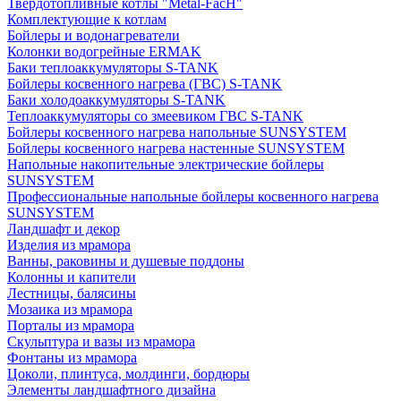
Твердотопливные котлы "Metal-FacH"
Комплектующие к котлам
Бойлеры и водонагреватели
Колонки водогрейные ERMAK
Баки теплоаккумуляторы S-TANK
Бойлеры косвенного нагрева (ГВС) S-TANK
Баки холодоаккумуляторы S-TANK
Теплоаккумуляторы со змеевиком ГВС S-TANK
Бойлеры косвенного нагрева напольные SUNSYSTEM
Бойлеры косвенного нагрева настенные SUNSYSTEM
Напольные накопительные электрические бойлеры
SUNSYSTEM
Профессиональные напольные бойлеры косвенного нагрева
SUNSYSTEM
Ландшафт и декор
Изделия из мрамора
Ванны, раковины и душевые поддоны
Колонны и капители
Лестницы, балясины
Мозаика из мрамора
Порталы из мрамора
Скульптура и вазы из мрамора
Фонтаны из мрамора
Цоколи, плинтуса, молдинги, бордюры
Элементы ландшафтного дизайна