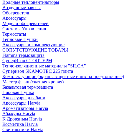
Водяные тепловентиляторы
Воздушные завесы
Обогреватели
Аксессуары
Модели обогревателей
Системы Управления
Термостаты
Тепловые Пушки
Аксессуары и комплектующие
СОПУТСТВУЮЩИЕ ТОВАРЫ
Flamma термозащита
СуперИзол СТОПТЕРМ
Теплоизоляционные материалы "SILCA"
Суперизол SKAMOTEC 225 плита
Комплектующие (экраны защитные и листы предтопочные)
Мастер флэш (скатная кровля)
Базальтовая термозащита
Паровая Пушка
Аксессуары для бани
Аксессуары Harvia
Ароматизаторы Harvia
Абажуры Harvia
К Дровяным Harvia
Косметика Harvia
Светильники Harvia