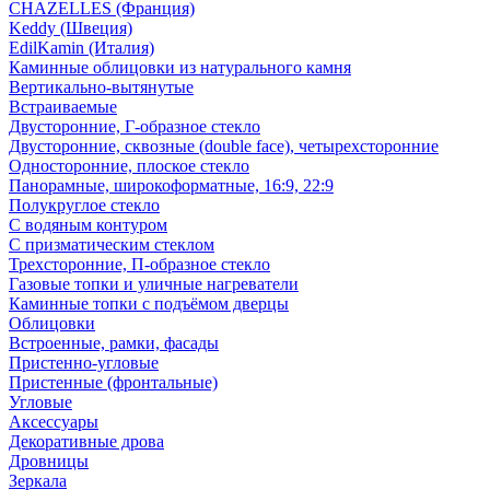
CHAZELLES (Франция)
Keddy (Швеция)
EdilKamin (Италия)
Каминные облицовки из натурального камня
Вертикально-вытянутые
Встраиваемые
Двусторонние, Г-образное стекло
Двусторонние, сквозные (double face), четырехсторонние
Односторонние, плоское стекло
Панорамные, широкоформатные, 16:9, 22:9
Полукруглое стекло
С водяным контуром
С призматическим стеклом
Трехсторонние, П-образное стекло
Газовые топки и уличные нагреватели
Каминные топки с подъёмом дверцы
Облицовки
Встроенные, рамки, фасады
Пристенно-угловые
Пристенные (фронтальные)
Угловые
Аксессуары
Декоративные дрова
Дровницы
Зеркала