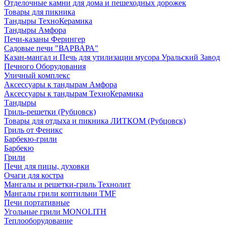
Отделочные камни для дома и пешеходных дорожек
Товары для пикника
Тандыры ТехноКерамика
Тандыры Амфора
Печи-казаны Ферингер
Садовые печи "ВАРВАРА"
Казан-мангал и Печь для утилизации мусора Уральский Завод
Печного Оборудования
Уличный комплекс
Аксессуары к тандырам Амфора
Аксессуары к тандырам ТехноКерамика
Тандыры
Гриль-решетки (Рубцовск)
Товары для отдыха и пикника ЛИТКОМ (Рубцовск)
Гриль от Феникс
Барбекю-грили
Барбекю
Грили
Печи для пицы, духовки
Очаги для костра
Мангалы и решетки-гриль Технолит
Мангалы грили коптильни TMF
Печи портативные
Угольные грили MONOLITH
Теплооборудование