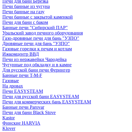
Печи для бани Березка
Печи банные из чугуна
Печи банные на газу
Печи банные с закрытой каменкой
Печи для бани с баком
Банные печи "Сибирский ПАР"
Уральский завод печного оборудования
Газо-дровяные печи для бань "УЗПО"
Дровяные печи для бань "УЗПО"
Газовые горелки к печам и котлам
Ижкомцентр ВВД
Печи из нержавейки Чародейка
Чугунные под обкладку и в камне
Для русской бани печи Ферингер
Банные печи T-M-F
Газовые
На дровах
Печи EASYSTEAM
Печи для русской бани EASYSTEAM
Печи для коммерческих бань EASYSTEAM
Банные печи Parovar
Печи для бани Black Stove
Kastor
Финские HARVIA
Klover