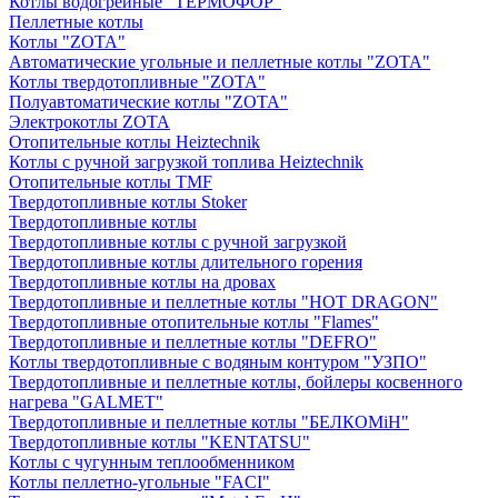
Котлы водогрейные "ТЕРМОФОР"
Пеллетные котлы
Котлы "ZOTA"
Автоматические угольные и пеллетные котлы "ZOTA"
Котлы твердотопливные "ZOTA"
Полуавтоматические котлы "ZOTA"
Электрокотлы ZOTA
Отопительные котлы Heiztechnik
Котлы с ручной загрузкой топлива Heiztechnik
Отопительные котлы TMF
Твердотопливные котлы Stoker
Твердотопливные котлы
Твердотопливные котлы с ручной загрузкой
Твердотопливные котлы длительного горения
Твердотопливные котлы на дровах
Твердотопливные и пеллетные котлы "HOT DRAGON"
Твердотопливные отопительные котлы "Flames"
Твердотопливные и пеллетные котлы "DEFRO"
Котлы твердотопливные с водяным контуром "УЗПО"
Твердотопливные и пеллетные котлы, бойлеры косвенного
нагрева "GALMET"
Твердотопливные и пеллетные котлы "БЕЛКОМiН"
Твердотопливные котлы "KENTATSU"
Котлы с чугунным теплообменником
Котлы пеллетно-угольные "FACI"