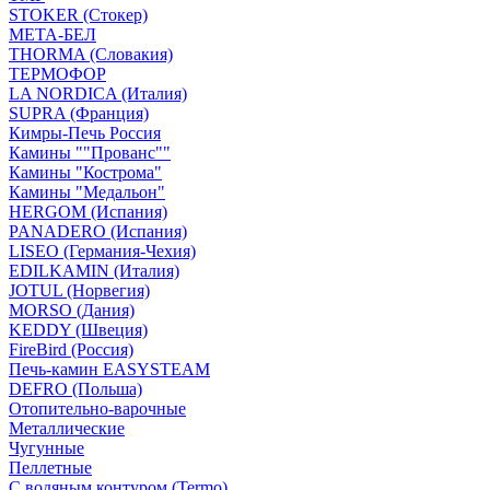
STOKER (Стокер)
МЕТА-БЕЛ
THORMA (Словакия)
ТЕРМОФОР
LA NORDICA (Италия)
SUPRA (Франция)
Кимры-Печь Россия
Камины ""Прованс""
Камины "Кострома"
Камины "Медальон"
HERGOM (Испания)
PANADERO (Испания)
LISEO (Германия-Чехия)
EDILKAMIN (Италия)
JOTUL (Норвегия)
MORSO (Дания)
KEDDY (Швеция)
FireBird (Россия)
Печь-камин EASYSTEAM
DEFRO (Польша)
Отопительно-варочные
Металлические
Чугунные
Пеллетные
С водяным контуром (Termo)