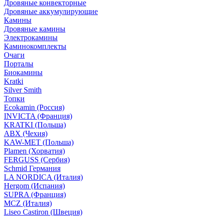
Дровяные конвекторные
Дровяные аккумулирующие
Камины
Дровяные камины
Электрокамины
Каминокомплекты
Очаги
Порталы
Биокамины
Kratki
Silver Smith
Топки
Ecokamin (Россия)
INVICTA (Франция)
KRATKI (Польша)
ABX (Чехия)
KAW-MET (Польша)
Plamen (Хорватия)
FERGUSS (Сербия)
Schmid Германия
LA NORDICA (Италия)
Hergom (Испания)
SUPRA (Франция)
MCZ (Италия)
Liseo Castiron (Швеция)