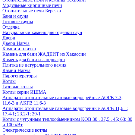
Модульные кирпичные печи
Отопительные печи Березка
Баня и сауна
Готовые сауны
Отделка
Натуральный камень для отделки саун
Двери
Двери Harvia
Камни и плитка
Камень для бани ЖАДЕИТ из Хакассии
Камень для бани и ландшафта
Плитка из натурального камня
Камни Harvia
Парогенераторы
Котлы
Газовые котлы
Котлы серии ИШМА
Аппараты отопительные газовые водогрейные АОГВ 7-3;
11,6-3 и АКГВ 11,6-3
Аппараты отопительные газовые водогрейные АОГВ 11,6-1;
17,4-1; 23,2-1; 29-1
Котлы с чугунным теплообменником КОВ 30 . 37,5 . 45; 63; 80
и 100 кВт
Электрические котлы