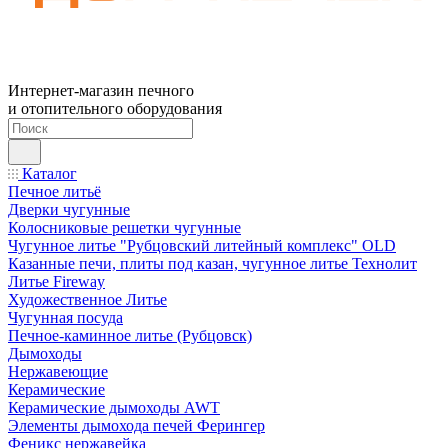
Интернет-магазин печного
и отопительного оборудования
Каталог
Печное литьё
Дверки чугунные
Колосниковые решетки чугунные
Чугунное литье "Рубцовский литейный комплекс" OLD
Казанные печи, плиты под казан, чугунное литье Технолит
Литье Fireway
Художественное Литье
Чугунная посуда
Печное-каминное литье (Рубцовск)
Дымоходы
Нержавеющие
Керамические
Керамические дымоходы AWT
Элементы дымохода печей Ферингер
Феникс нержавейка