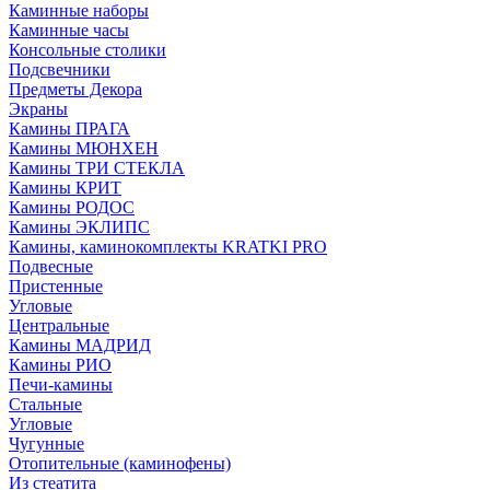
Каминные наборы
Каминные часы
Консольные столики
Подсвечники
Предметы Декора
Экраны
Камины ПРАГА
Камины МЮНХЕН
Камины ТРИ СТЕКЛА
Камины КРИТ
Камины РОДОС
Камины ЭКЛИПС
Камины, каминокомплекты KRATKI PRO
Подвесные
Пристенные
Угловые
Центральные
Камины МАДРИД
Камины РИО
Печи-камины
Стальные
Угловые
Чугунные
Отопительные (каминофены)
Из стеатита