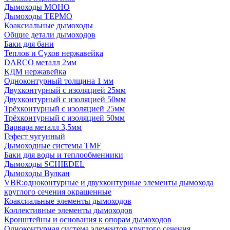
Дымоходы МОНО
Дымоходы ТЕРМО
Коаксиальные дымоходы
Общие детали дымоходов
Баки для бани
Теплов и Сухов нержавейка
DARCO металл 2мм
КДМ нержавейка
Одноконтурный толщина 1 мм
Двухконтурный с изоляцией 25мм
Двухконтурный с изоляцией 50мм
Трёхконтурный с изоляцией 25мм
Трёхконтурный с изоляцией 50мм
Варвара металл 3,5мм
Гефест чугунный
Дымоходные системы TMF
Баки для воды и теплообменники
Дымоходы SCHIEDEL
Дымоходы Вулкан
VBR:одноконтурные и двухконтурные элементы дымохода
круглого сечения окрашенные
Коаксиальные элементы дымоходов
Коллективные элементы дымоходов
Кронштейны и основания к опорам дымоходов
Одноконтурная система элементов круглого сечения