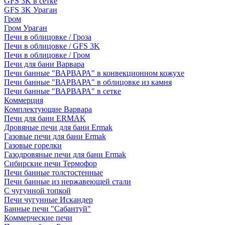
GFS 3K в сетке
GFS 3K Ураган
Гром
Гром Ураган
Печи в облицовке / Гроза
Печи в облицовке / GFS 3K
Печи в облицовке / Гром
Печи для бани Варвара
Печи банные "ВАРВАРА" в конвекционном кожухе
Печи банные "ВАРВАРА" в облицовке из камня
Печи банные "ВАРВАРА" в сетке
Коммерция
Комплектующие Варвара
Печи для бани ERMAK
Дровяные печи для бани Ermak
Газовые печи для бани Ermak
Газовые горелки
Газодровяные печи для бани Ermak
Сибирские печи Термофор
Печи банные толстостенные
Печи банные из нержавеющей стали
С чугунной топкой
Печи чугунные Искандер
Банные печи "Сабантуй"
Коммерческие печи