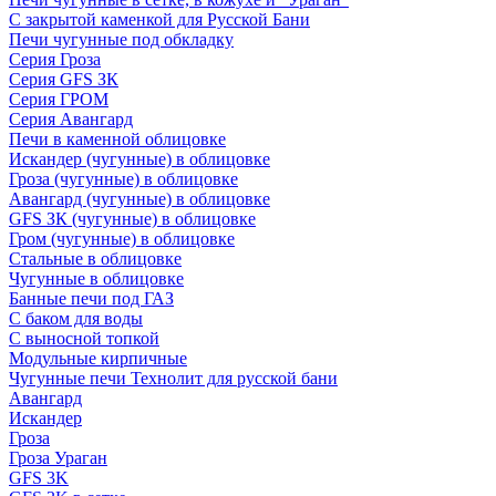
С закрытой каменкой для Русской Бани
Печи чугунные под обкладку
Серия Гроза
Серия GFS ЗК
Серия ГРОМ
Серия Авангард
Печи в каменной облицовке
Искандер (чугунные) в облицовке
Гроза (чугунные) в облицовке
Авангард (чугунные) в облицовке
GFS ЗК (чугунные) в облицовке
Гром (чугунные) в облицовке
Стальные в облицовке
Чугунные в облицовке
Банные печи под ГАЗ
С баком для воды
С выносной топкой
Модульные кирпичные
Чугунные печи Технолит для русской бани
Авангард
Искандер
Гроза
Гроза Ураган
GFS 3K