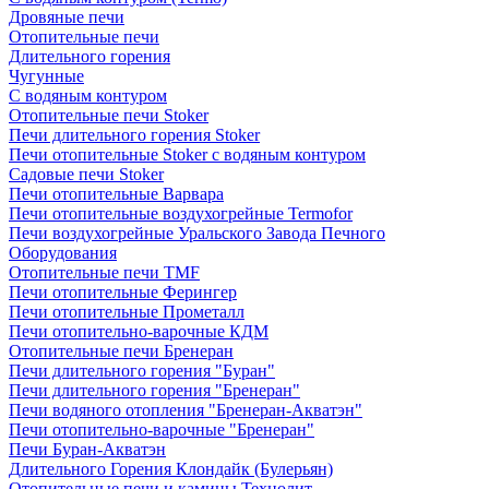
Дровяные печи
Отопительные печи
Длительного горения
Чугунные
C водяным контуром
Отопительные печи Stoker
Печи длительного горения Stoker
Печи отопительные Stoker с водяным контуром
Садовые печи Stoker
Печи отопительные Варвара
Печи отопительные воздухогрейные Termofor
Печи воздухогрейные Уральского Завода Печного
Оборудования
Отопительные печи TMF
Печи отопительные Ферингер
Печи отопительные Прометалл
Печи отопительно-варочные КДМ
Отопительные печи Бренеран
Печи длительного горения "Буран"
Печи длительного горения "Бренеран"
Печи водяного отопления "Бренеран-Акватэн"
Печи отопительно-варочные "Бренеран"
Печи Буран-Акватэн
Длительного Горения Клондайк (Булерьян)
Отопительные печи и камины Технолит