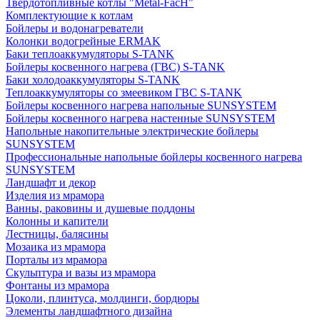
Твердотопливные котлы "Metal-FacH"
Комплектующие к котлам
Бойлеры и водонагреватели
Колонки водогрейные ERMAK
Баки теплоаккумуляторы S-TANK
Бойлеры косвенного нагрева (ГВС) S-TANK
Баки холодоаккумуляторы S-TANK
Теплоаккумуляторы со змеевиком ГВС S-TANK
Бойлеры косвенного нагрева напольные SUNSYSTEM
Бойлеры косвенного нагрева настенные SUNSYSTEM
Напольные накопительные электрические бойлеры
SUNSYSTEM
Профессиональные напольные бойлеры косвенного нагрева
SUNSYSTEM
Ландшафт и декор
Изделия из мрамора
Ванны, раковины и душевые поддоны
Колонны и капители
Лестницы, балясины
Мозаика из мрамора
Порталы из мрамора
Скульптура и вазы из мрамора
Фонтаны из мрамора
Цоколи, плинтуса, молдинги, бордюры
Элементы ландшафтного дизайна