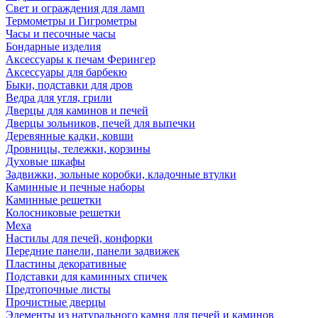
Свет и ограждения для ламп
Термометры и Гигрометры
Часы и песочные часы
Бондарные изделия
Аксессуары к печам Ферингер
Аксессуары для барбекю
Быки, подставки для дров
Ведра для угля, грили
Дверцы для каминов и печей
Дверцы зольников, печей для выпечки
Деревянные кадки, ковши
Дровницы, тележки, корзины
Духовые шкафы
Задвижки, зольные коробки, кладочные втулки
Каминные и печные наборы
Каминные решетки
Колосниковые решетки
Меха
Настилы для печей, конфорки
Передние панели, панели задвижек
Пластины декоративные
Подставки для каминных спичек
Предтопочные листы
Прочистные дверцы
Элементы из натурального камня для печей и каминов