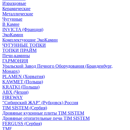
Изразцовые
Керамические
Металлические
Чугунные
В Камне
INVICTA (Франция)
ЭкоКамин
Комплектующие ЭкоКамин
ЧУГУННЫЕ ТОПКИ
ТОПКИ ПРАЙМ
Печи-камины
ГАРМОНИЯ
Уральский Завод Печного Оборудования (Бранденбург,
Монарх)
PLAMEN (Хорватия)
KAWMET (Польша)
KRATKI (Польша)
ABX (Чехия)
FIREWAY
"Сибирский ЖАР" (Рубцовск) Россия
TIM SISTEM (Сербия)
Дровяные кухонные плиты TIM SISTEM
Дровяные отопительные печи TIM SISTEM
FERGUSS (Сербия)
TMF