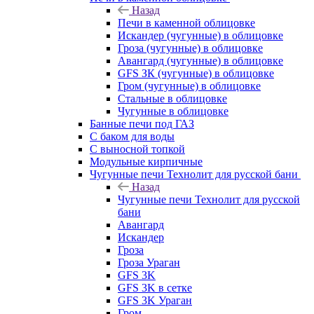
Назад
Печи в каменной облицовке
Искандер (чугунные) в облицовке
Гроза (чугунные) в облицовке
Авангард (чугунные) в облицовке
GFS ЗК (чугунные) в облицовке
Гром (чугунные) в облицовке
Стальные в облицовке
Чугунные в облицовке
Банные печи под ГАЗ
С баком для воды
С выносной топкой
Модульные кирпичные
Чугунные печи Технолит для русской бани
Назад
Чугунные печи Технолит для русской
бани
Авангард
Искандер
Гроза
Гроза Ураган
GFS 3K
GFS 3K в сетке
GFS 3K Ураган
Гром