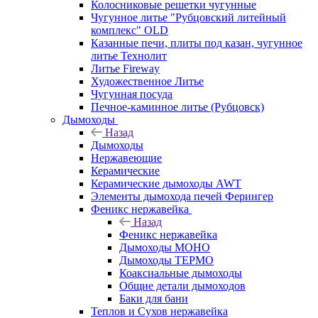
Колосниковые решетки чугунные
Чугунное литье "Рубцовский литейный
комплекс" OLD
Казанные печи, плиты под казан, чугунное
литье Технолит
Литье Fireway
Художественное Литье
Чугунная посуда
Печное-каминное литье (Рубцовск)
Дымоходы
Назад
Дымоходы
Нержавеющие
Керамические
Керамические дымоходы AWT
Элементы дымохода печей Ферингер
Феникс нержавейка
Назад
Феникс нержавейка
Дымоходы МОНО
Дымоходы ТЕРМО
Коаксиальные дымоходы
Общие детали дымоходов
Баки для бани
Теплов и Сухов нержавейка