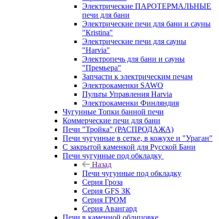
Электрические ПАРОТЕРМАЛЬНЫЕ
печи для бани
Электрические печи для бани и сауны
"Кristina"
Электрические печи для сауны
"Harvia"
Электропечь для бани и сауны
"Премьера"
Запчасти к электрическим печам
Электрокаменки SAWO
Пульты Управления Harvia
Электрокаменки Финляндия
Чугунные Топки банной печи
Коммерческие печи для бани
Печи "Тройка" (РАСПРОДАЖА)
Печи чугунные в сетке, в кожухе и "Ураган"
С закрытой каменкой для Русской Бани
Печи чугунные под обкладку
Назад
Печи чугунные под обкладку
Серия Гроза
Серия GFS ЗК
Серия ГРОМ
Серия Авангард
Печи в каменной облицовке