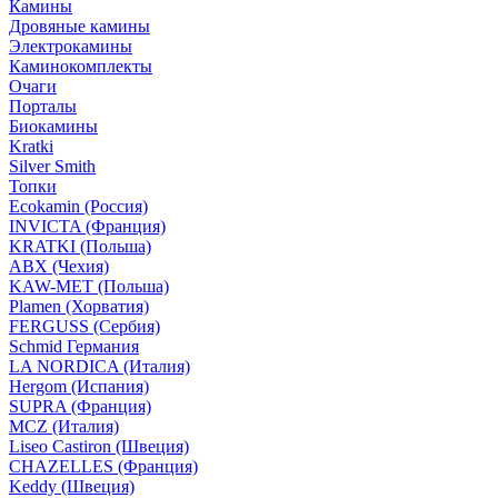
Камины
Дровяные камины
Электрокамины
Каминокомплекты
Очаги
Порталы
Биокамины
Kratki
Silver Smith
Топки
Ecokamin (Россия)
INVICTA (Франция)
KRATKI (Польша)
ABX (Чехия)
KAW-MET (Польша)
Plamen (Хорватия)
FERGUSS (Сербия)
Schmid Германия
LA NORDICA (Италия)
Hergom (Испания)
SUPRA (Франция)
MCZ (Италия)
Liseo Castiron (Швеция)
CHAZELLES (Франция)
Keddy (Швеция)