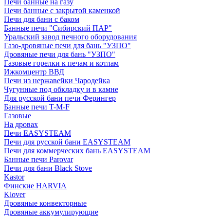
Печи банные на газу
Печи банные с закрытой каменкой
Печи для бани с баком
Банные печи "Сибирский ПАР"
Уральский завод печного оборудования
Газо-дровяные печи для бань "УЗПО"
Дровяные печи для бань "УЗПО"
Газовые горелки к печам и котлам
Ижкомцентр ВВД
Печи из нержавейки Чародейка
Чугунные под обкладку и в камне
Для русской бани печи Ферингер
Банные печи T-M-F
Газовые
На дровах
Печи EASYSTEAM
Печи для русской бани EASYSTEAM
Печи для коммерческих бань EASYSTEAM
Банные печи Parovar
Печи для бани Black Stove
Kastor
Финские HARVIA
Klover
Дровяные конвекторные
Дровяные аккумулирующие