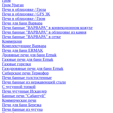
Гром
Гром Ураган
Печи в облицовке / Гроза
Печи в облицовке / GFS 3K
Печи в облицовке / Гром
Печи для бани Варвара
Печи банные "ВАРВАРА" в конвекционном кожухе
Печи банные "ВАРВАРА" в облицовке из камня
Печи банные "ВАРВАРА" в сетке
Коммерция
Комплектующие Варвара
Печи для бани ERMAK
Дровяные печи для бани Ermak
Газовые печи для бани Ermak
Газовые горелки
Газодровяные печи для бани Ermak
Сибирские печи Термофор
Печи банные толстостенные
Печи банные из нержавеющей стали
С чугунной топкой
Печи чугунные Искандер
Банные печи "Сабантуй"
Коммерческие печи
Печи для бани Березка
Печи банные из чугуна