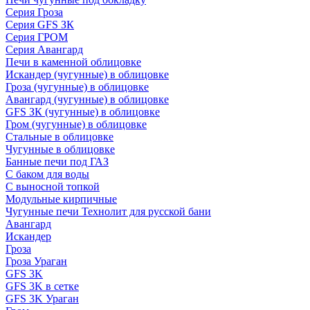
Серия Гроза
Серия GFS ЗК
Серия ГРОМ
Серия Авангард
Печи в каменной облицовке
Искандер (чугунные) в облицовке
Гроза (чугунные) в облицовке
Авангард (чугунные) в облицовке
GFS ЗК (чугунные) в облицовке
Гром (чугунные) в облицовке
Стальные в облицовке
Чугунные в облицовке
Банные печи под ГАЗ
С баком для воды
С выносной топкой
Модульные кирпичные
Чугунные печи Технолит для русской бани
Авангард
Искандер
Гроза
Гроза Ураган
GFS 3K
GFS 3K в сетке
GFS 3K Ураган