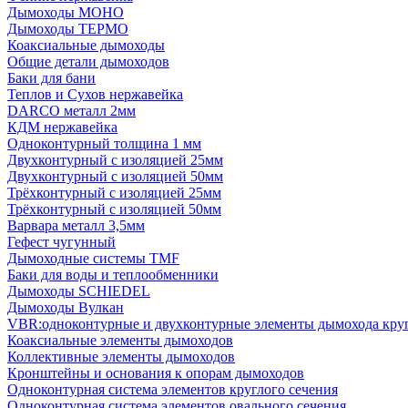
Дымоходы МОНО
Дымоходы ТЕРМО
Коаксиальные дымоходы
Общие детали дымоходов
Баки для бани
Теплов и Сухов нержавейка
DARCO металл 2мм
КДМ нержавейка
Одноконтурный толщина 1 мм
Двухконтурный с изоляцией 25мм
Двухконтурный с изоляцией 50мм
Трёхконтурный с изоляцией 25мм
Трёхконтурный с изоляцией 50мм
Варвара металл 3,5мм
Гефест чугунный
Дымоходные системы TMF
Баки для воды и теплообменники
Дымоходы SCHIEDEL
Дымоходы Вулкан
VBR:одноконтурные и двухконтурные элементы дымохода кру
Коаксиальные элементы дымоходов
Коллективные элементы дымоходов
Кронштейны и основания к опорам дымоходов
Одноконтурная система элементов круглого сечения
Одноконтурная система элементов овального сечения