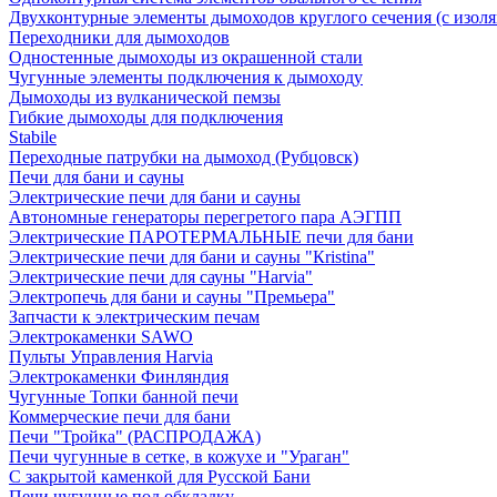
Двухконтурные элементы дымоходов круглого сечения (с изол
Переходники для дымоходов
Одностенные дымоходы из окрашенной стали
Чугунные элементы подключения к дымоходу
Дымоходы из вулканической пемзы
Гибкие дымоходы для подключения
Stabile
Переходные патрубки на дымоход (Рубцовск)
Печи для бани и сауны
Электрические печи для бани и сауны
Автономные генераторы перегретого пара АЭГПП
Электрические ПАРОТЕРМАЛЬНЫЕ печи для бани
Электрические печи для бани и сауны "Кristina"
Электрические печи для сауны "Harvia"
Электропечь для бани и сауны "Премьера"
Запчасти к электрическим печам
Электрокаменки SAWO
Пульты Управления Harvia
Электрокаменки Финляндия
Чугунные Топки банной печи
Коммерческие печи для бани
Печи "Тройка" (РАСПРОДАЖА)
Печи чугунные в сетке, в кожухе и "Ураган"
С закрытой каменкой для Русской Бани
Печи чугунные под обкладку