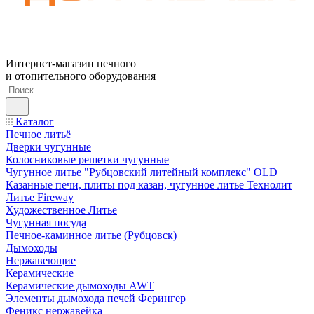
Интернет-магазин печного
и отопительного оборудования
Каталог
Печное литьё
Дверки чугунные
Колосниковые решетки чугунные
Чугунное литье "Рубцовский литейный комплекс" OLD
Казанные печи, плиты под казан, чугунное литье Технолит
Литье Fireway
Художественное Литье
Чугунная посуда
Печное-каминное литье (Рубцовск)
Дымоходы
Нержавеющие
Керамические
Керамические дымоходы AWT
Элементы дымохода печей Ферингер
Феникс нержавейка