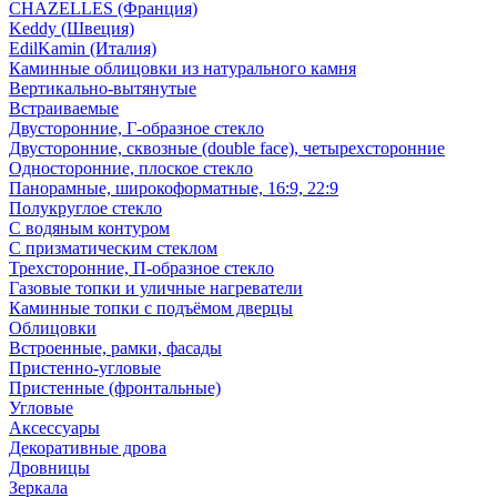
CHAZELLES (Франция)
Keddy (Швеция)
EdilKamin (Италия)
Каминные облицовки из натурального камня
Вертикально-вытянутые
Встраиваемые
Двусторонние, Г-образное стекло
Двусторонние, сквозные (double face), четырехсторонние
Односторонние, плоское стекло
Панорамные, широкоформатные, 16:9, 22:9
Полукруглое стекло
С водяным контуром
С призматическим стеклом
Трехсторонние, П-образное стекло
Газовые топки и уличные нагреватели
Каминные топки с подъёмом дверцы
Облицовки
Встроенные, рамки, фасады
Пристенно-угловые
Пристенные (фронтальные)
Угловые
Аксессуары
Декоративные дрова
Дровницы
Зеркала