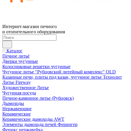
Интернет-магазин печного
и отопительного оборудования
Каталог
Печное литьё
Дверки чугунные
Колосниковые решетки чугунные
Чугунное литье "Рубцовский литейный комплекс" OLD
Казанные печи, плиты под казан, чугунное литье Технолит
Литье Fireway
Художественное Литье
Чугунная посуда
Печное-каминное литье (Рубцовск)
Дымоходы
Нержавеющие
Керамические
Керамические дымоходы AWT
Элементы дымохода печей Ферингер
Феникс нержавейка