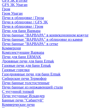
GFS 3K в сетке
GFS 3K Ураган
Гром
Гром Ураган
Печи в облицовке / Гроза
Печи в облицовке / GFS 3K
Печи в облицовке / Гром
Печи для бани Варвара
Печи банные "ВАРВАРА" в конвекционном кожухе
Печи банные "ВАРВАРА" в облицовке из камня
Печи банные "ВАРВАРА" в сетке
Коммерция
Комплектующие Варвара
Печи для бани ERMAK
Дровяные печи для бани Ermak
Газовые печи для бани Ermak
Газовые горелки
Газодровяные печи для бани Ermak
Сибирские печи Термофор
Печи банные толстостенные
Печи банные из нержавеющей стали
С чугунной топкой
Печи чугунные Искандер
Банные печи "Сабантуй"
Коммерческие печи