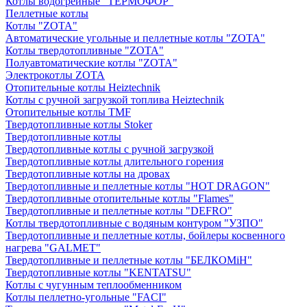
Котлы водогрейные "ТЕРМОФОР"
Пеллетные котлы
Котлы "ZOTA"
Автоматические угольные и пеллетные котлы "ZOTA"
Котлы твердотопливные "ZOTA"
Полуавтоматические котлы "ZOTA"
Электрокотлы ZOTA
Отопительные котлы Heiztechnik
Котлы с ручной загрузкой топлива Heiztechnik
Отопительные котлы TMF
Твердотопливные котлы Stoker
Твердотопливные котлы
Твердотопливные котлы с ручной загрузкой
Твердотопливные котлы длительного горения
Твердотопливные котлы на дровах
Твердотопливные и пеллетные котлы "HOT DRAGON"
Твердотопливные отопительные котлы "Flames"
Твердотопливные и пеллетные котлы "DEFRO"
Котлы твердотопливные с водяным контуром "УЗПО"
Твердотопливные и пеллетные котлы, бойлеры косвенного
нагрева "GALMET"
Твердотопливные и пеллетные котлы "БЕЛКОМiН"
Твердотопливные котлы "KENTATSU"
Котлы с чугунным теплообменником
Котлы пеллетно-угольные "FACI"