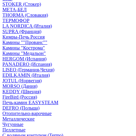
STOKER (Стокер)
МЕТА-БЕЛ
THORMA (Словакия)
ТЕРМОФОР
LA NORDICA (Италия)
SUPRA (Франция)
Кимры-Печь Россия
Камины ""Прованс""
Камины "Кострома"
Камины "Медальон"
HERGOM (Испания)
PANADERO (Испания)
LISEO (Германия-Чехия)
EDILKAMIN (Италия)
JOTUL (Норвегия)
MORSO (Дания)
KEDDY (Швеция)
FireBird (Россия)
Печь-камин EASYSTEAM
DEFRO (Польша)
Отопительно-варочные
Металлические
Чугунные
Пеллетные
С водяным контуром (Termo)