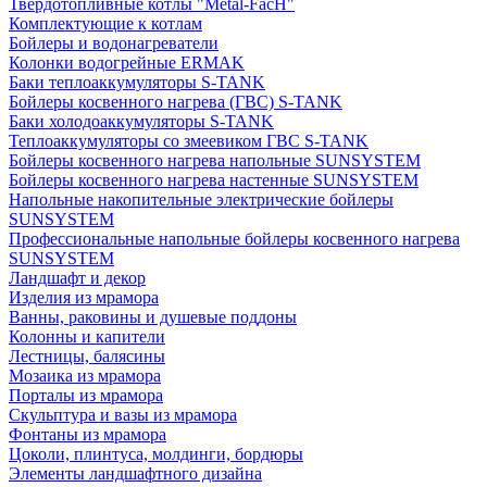
Твердотопливные котлы "Metal-FacH"
Комплектующие к котлам
Бойлеры и водонагреватели
Колонки водогрейные ERMAK
Баки теплоаккумуляторы S-TANK
Бойлеры косвенного нагрева (ГВС) S-TANK
Баки холодоаккумуляторы S-TANK
Теплоаккумуляторы со змеевиком ГВС S-TANK
Бойлеры косвенного нагрева напольные SUNSYSTEM
Бойлеры косвенного нагрева настенные SUNSYSTEM
Напольные накопительные электрические бойлеры
SUNSYSTEM
Профессиональные напольные бойлеры косвенного нагрева
SUNSYSTEM
Ландшафт и декор
Изделия из мрамора
Ванны, раковины и душевые поддоны
Колонны и капители
Лестницы, балясины
Мозаика из мрамора
Порталы из мрамора
Скульптура и вазы из мрамора
Фонтаны из мрамора
Цоколи, плинтуса, молдинги, бордюры
Элементы ландшафтного дизайна