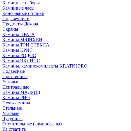
Каминные наборы
Каминные часы
Консольные столики
Подсвечники
Предметы Декора
Экраны
Камины ПРАГА
Камины МЮНХЕН
Камины ТРИ СТЕКЛА
Камины КРИТ
Камины РОДОС
Камины ЭКЛИПС
Камины, каминокомплекты KRATKI PRO
Подвесные
Пристенные
Угловые
Центральные
Камины МАДРИД
Камины РИО
Печи-камины
Стальные
Угловые
Чугунные
Отопительные (каминофены)
Из стеатита