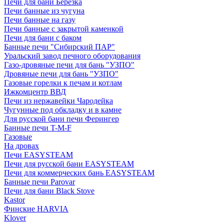
Печи для бани Березка
Печи банные из чугуна
Печи банные на газу
Печи банные с закрытой каменкой
Печи для бани с баком
Банные печи "Сибирский ПАР"
Уральский завод печного оборудования
Газо-дровяные печи для бань "УЗПО"
Дровяные печи для бань "УЗПО"
Газовые горелки к печам и котлам
Ижкомцентр ВВД
Печи из нержавейки Чародейка
Чугунные под обкладку и в камне
Для русской бани печи Ферингер
Банные печи T-M-F
Газовые
На дровах
Печи EASYSTEAM
Печи для русской бани EASYSTEAM
Печи для коммерческих бань EASYSTEAM
Банные печи Parovar
Печи для бани Black Stove
Kastor
Финские HARVIA
Klover