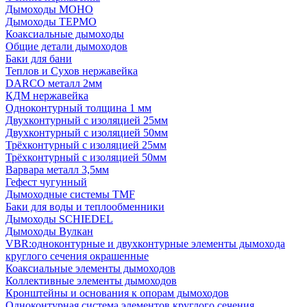
Дымоходы МОНО
Дымоходы ТЕРМО
Коаксиальные дымоходы
Общие детали дымоходов
Баки для бани
Теплов и Сухов нержавейка
DARCO металл 2мм
КДМ нержавейка
Одноконтурный толщина 1 мм
Двухконтурный с изоляцией 25мм
Двухконтурный с изоляцией 50мм
Трёхконтурный с изоляцией 25мм
Трёхконтурный с изоляцией 50мм
Варвара металл 3,5мм
Гефест чугунный
Дымоходные системы TMF
Баки для воды и теплообменники
Дымоходы SCHIEDEL
Дымоходы Вулкан
VBR:одноконтурные и двухконтурные элементы дымохода
круглого сечения окрашенные
Коаксиальные элементы дымоходов
Коллективные элементы дымоходов
Кронштейны и основания к опорам дымоходов
Одноконтурная система элементов круглого сечения