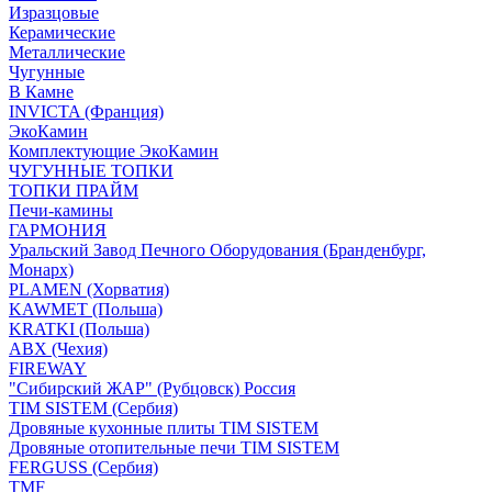
Изразцовые
Керамические
Металлические
Чугунные
В Камне
INVICTA (Франция)
ЭкоКамин
Комплектующие ЭкоКамин
ЧУГУННЫЕ ТОПКИ
ТОПКИ ПРАЙМ
Печи-камины
ГАРМОНИЯ
Уральский Завод Печного Оборудования (Бранденбург,
Монарх)
PLAMEN (Хорватия)
KAWMET (Польша)
KRATKI (Польша)
ABX (Чехия)
FIREWAY
"Сибирский ЖАР" (Рубцовск) Россия
TIM SISTEM (Сербия)
Дровяные кухонные плиты TIM SISTEM
Дровяные отопительные печи TIM SISTEM
FERGUSS (Сербия)
TMF