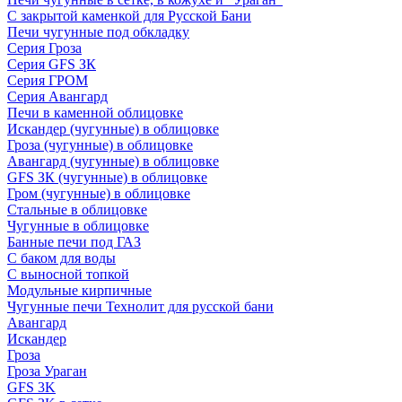
С закрытой каменкой для Русской Бани
Печи чугунные под обкладку
Серия Гроза
Серия GFS ЗК
Серия ГРОМ
Серия Авангард
Печи в каменной облицовке
Искандер (чугунные) в облицовке
Гроза (чугунные) в облицовке
Авангард (чугунные) в облицовке
GFS ЗК (чугунные) в облицовке
Гром (чугунные) в облицовке
Стальные в облицовке
Чугунные в облицовке
Банные печи под ГАЗ
С баком для воды
С выносной топкой
Модульные кирпичные
Чугунные печи Технолит для русской бани
Авангард
Искандер
Гроза
Гроза Ураган
GFS 3K