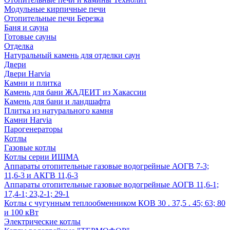
Модульные кирпичные печи
Отопительные печи Березка
Баня и сауна
Готовые сауны
Отделка
Натуральный камень для отделки саун
Двери
Двери Harvia
Камни и плитка
Камень для бани ЖАДЕИТ из Хакассии
Камень для бани и ландшафта
Плитка из натурального камня
Камни Harvia
Парогенераторы
Котлы
Газовые котлы
Котлы серии ИШМА
Аппараты отопительные газовые водогрейные АОГВ 7-3;
11,6-3 и АКГВ 11,6-3
Аппараты отопительные газовые водогрейные АОГВ 11,6-1;
17,4-1; 23,2-1; 29-1
Котлы с чугунным теплообменником КОВ 30 . 37,5 . 45; 63; 80
и 100 кВт
Электрические котлы