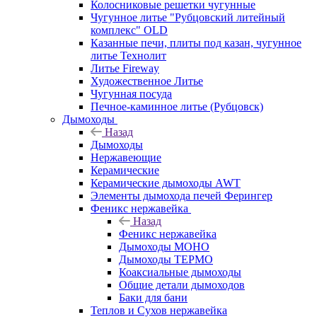
Колосниковые решетки чугунные
Чугунное литье "Рубцовский литейный
комплекс" OLD
Казанные печи, плиты под казан, чугунное
литье Технолит
Литье Fireway
Художественное Литье
Чугунная посуда
Печное-каминное литье (Рубцовск)
Дымоходы
Назад
Дымоходы
Нержавеющие
Керамические
Керамические дымоходы AWT
Элементы дымохода печей Ферингер
Феникс нержавейка
Назад
Феникс нержавейка
Дымоходы МОНО
Дымоходы ТЕРМО
Коаксиальные дымоходы
Общие детали дымоходов
Баки для бани
Теплов и Сухов нержавейка