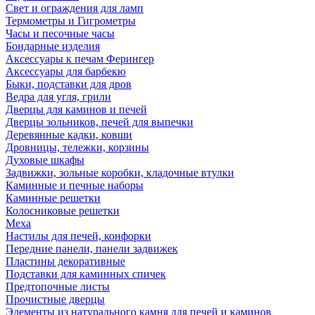
Свет и ограждения для ламп
Термометры и Гигрометры
Часы и песочные часы
Бондарные изделия
Аксессуары к печам Ферингер
Аксессуары для барбекю
Быки, подставки для дров
Ведра для угля, грили
Дверцы для каминов и печей
Дверцы зольников, печей для выпечки
Деревянные кадки, ковши
Дровницы, тележки, корзины
Духовые шкафы
Задвижки, зольные коробки, кладочные втулки
Каминные и печные наборы
Каминные решетки
Колосниковые решетки
Меха
Настилы для печей, конфорки
Передние панели, панели задвижек
Пластины декоративные
Подставки для каминных спичек
Предтопочные листы
Прочистные дверцы
Элементы из натурального камня для печей и каминов