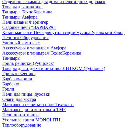
Отделочные камни для дома и пешеходных дорожек
Товары для пикника
Тандыры ТехноКерамика
Тандыры Амфора
Печи-казаны Ферингер
Садовые печи "ВАРВАРА"
Казан-мангал и Печь для утилизации мусора Уральский Завод
Печного Оборудования
Уличный комплекс
Аксессуары к тандырам Амфора
Аксессуары к тандырам ТехноКерамика
Тандыры
Гриль-решетки (Рубцовск)
Товары для отдыха и пикника ЛИТКОМ (Рубцовск)
Гриль от Феникс
Барбекю-грили
Барбекю
Грили
Печи для пицы, духовки
Очаги для костра
Мангалы и решетки-гриль Технолит
Мангалы грили коптильни TMF
Печи портативные
Угольные грили MONOLITH
Теплооборудование