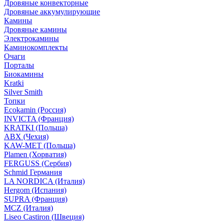
Дровяные конвекторные
Дровяные аккумулирующие
Камины
Дровяные камины
Электрокамины
Каминокомплекты
Очаги
Порталы
Биокамины
Kratki
Silver Smith
Топки
Ecokamin (Россия)
INVICTA (Франция)
KRATKI (Польша)
ABX (Чехия)
KAW-MET (Польша)
Plamen (Хорватия)
FERGUSS (Сербия)
Schmid Германия
LA NORDICA (Италия)
Hergom (Испания)
SUPRA (Франция)
MCZ (Италия)
Liseo Castiron (Швеция)