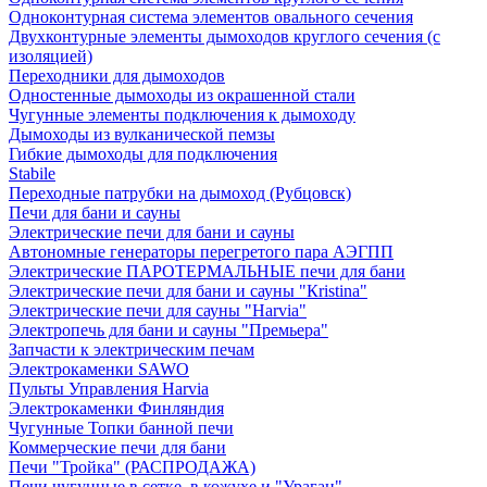
Одноконтурная система элементов овального сечения
Двухконтурные элементы дымоходов круглого сечения (с
изоляцией)
Переходники для дымоходов
Одностенные дымоходы из окрашенной стали
Чугунные элементы подключения к дымоходу
Дымоходы из вулканической пемзы
Гибкие дымоходы для подключения
Stabile
Переходные патрубки на дымоход (Рубцовск)
Печи для бани и сауны
Электрические печи для бани и сауны
Автономные генераторы перегретого пара АЭГПП
Электрические ПАРОТЕРМАЛЬНЫЕ печи для бани
Электрические печи для бани и сауны "Кristina"
Электрические печи для сауны "Harvia"
Электропечь для бани и сауны "Премьера"
Запчасти к электрическим печам
Электрокаменки SAWO
Пульты Управления Harvia
Электрокаменки Финляндия
Чугунные Топки банной печи
Коммерческие печи для бани
Печи "Тройка" (РАСПРОДАЖА)
Печи чугунные в сетке, в кожухе и "Ураган"