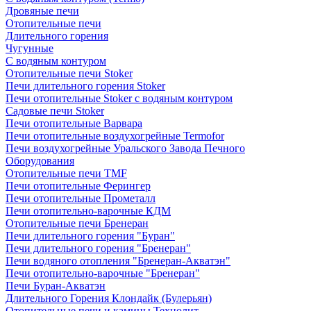
Дровяные печи
Отопительные печи
Длительного горения
Чугунные
C водяным контуром
Отопительные печи Stoker
Печи длительного горения Stoker
Печи отопительные Stoker с водяным контуром
Садовые печи Stoker
Печи отопительные Варвара
Печи отопительные воздухогрейные Termofor
Печи воздухогрейные Уральского Завода Печного
Оборудования
Отопительные печи TMF
Печи отопительные Ферингер
Печи отопительные Прометалл
Печи отопительно-варочные КДМ
Отопительные печи Бренеран
Печи длительного горения "Буран"
Печи длительного горения "Бренеран"
Печи водяного отопления "Бренеран-Акватэн"
Печи отопительно-варочные "Бренеран"
Печи Буран-Акватэн
Длительного Горения Клондайк (Булерьян)
Отопительные печи и камины Технолит