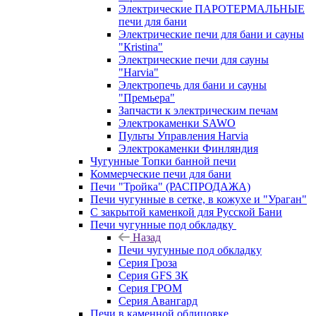
Электрические ПАРОТЕРМАЛЬНЫЕ
печи для бани
Электрические печи для бани и сауны
"Кristina"
Электрические печи для сауны
"Harvia"
Электропечь для бани и сауны
"Премьера"
Запчасти к электрическим печам
Электрокаменки SAWO
Пульты Управления Harvia
Электрокаменки Финляндия
Чугунные Топки банной печи
Коммерческие печи для бани
Печи "Тройка" (РАСПРОДАЖА)
Печи чугунные в сетке, в кожухе и "Ураган"
С закрытой каменкой для Русской Бани
Печи чугунные под обкладку
Назад
Печи чугунные под обкладку
Серия Гроза
Серия GFS ЗК
Серия ГРОМ
Серия Авангард
Печи в каменной облицовке