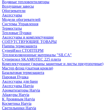
Водяные тепловентиляторы
Воздушные завесы
Обогреватели
Аксессуары
Модели обогревателей
Системы Управления
Термостаты
Тепловые Пушки
Аксессуары и комплектующие
СОПУТСТВУЮЩИЕ ТОВАРЫ
Flamma термозащита
СуперИзол СТОПТЕРМ
Теплоизоляционные материалы "SILCA"
Суперизол SKAMOTEC 225 плита
Комплектующие (экраны защитные и листы предтопочные)
Мастер флэш (скатная кровля)
Базальтовая термозащита
Паровая Пушка
Аксессуары для бани
Аксессуары Harvia
Ароматизаторы Harvia
Абажуры Harvia
К Дровяным Harvia
Косметика Harvia
Светильники Harvia