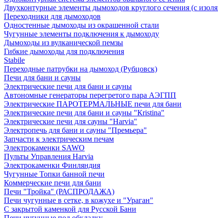
Двухконтурные элементы дымоходов круглого сечения (с изол
Переходники для дымоходов
Одностенные дымоходы из окрашенной стали
Чугунные элементы подключения к дымоходу
Дымоходы из вулканической пемзы
Гибкие дымоходы для подключения
Stabile
Переходные патрубки на дымоход (Рубцовск)
Печи для бани и сауны
Электрические печи для бани и сауны
Автономные генераторы перегретого пара АЭГПП
Электрические ПАРОТЕРМАЛЬНЫЕ печи для бани
Электрические печи для бани и сауны "Кristina"
Электрические печи для сауны "Harvia"
Электропечь для бани и сауны "Премьера"
Запчасти к электрическим печам
Электрокаменки SAWO
Пульты Управления Harvia
Электрокаменки Финляндия
Чугунные Топки банной печи
Коммерческие печи для бани
Печи "Тройка" (РАСПРОДАЖА)
Печи чугунные в сетке, в кожухе и "Ураган"
С закрытой каменкой для Русской Бани
Печи чугунные под обкладку