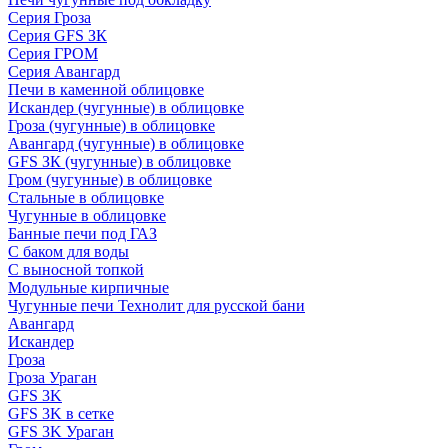
Серия Гроза
Серия GFS ЗК
Серия ГРОМ
Серия Авангард
Печи в каменной облицовке
Искандер (чугунные) в облицовке
Гроза (чугунные) в облицовке
Авангард (чугунные) в облицовке
GFS ЗК (чугунные) в облицовке
Гром (чугунные) в облицовке
Стальные в облицовке
Чугунные в облицовке
Банные печи под ГАЗ
С баком для воды
С выносной топкой
Модульные кирпичные
Чугунные печи Технолит для русской бани
Авангард
Искандер
Гроза
Гроза Ураган
GFS 3K
GFS 3K в сетке
GFS 3K Ураган