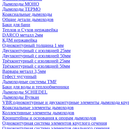
Дымоходы МОНО
Дымоходы ТЕРМО
Коаксиальные дымоходы
Общие детали дымоходов
Баки для бани
Теплов и Сухов нержавейка
DARCO металл 2мм
КДМ нержавейка
Одноконтурный толщина 1 мм
Двухконтурный с изоляцией 25мм
Двухконтурный с изоляцией 50мм
Трёхконтурный с изоляцией 25мм
Трёхконтурный с изоляцией 50мм
Варвара металл 3,5мм
Гефест чугунный
Дымоходные системы TMF
Баки для воды и теплообменники
Дымоходы SCHIEDEL
Дымоходы Вулкан
VBR:одноконтурные и двухконтурные элементы дымохода кру
Коаксиальные элементы дымоходов
Коллективные элементы дымоходов
Кронштейны и основания к опорам дымоходов
Одноконтурная система элементов круглого сечения
Одноконтурная система элементов овального сечения