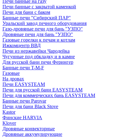
Печи банные на газу
Печи банные с закрытой каменкой
Печи для бани с баком
Банные печи "Сибирский ПАР"
Уральский завод печного оборудования
Газо-дровяные печи для бань "УЗПО"
Дровяные печи для бань "УЗПО"
Газовые горелки к печам и котлам
Ижкомцентр ВВД
Печи из нержавейки Чародейка
Чугунные под обкладку и в камне
Для русской бани печи Ферингер
Банные печи T-M-F
Газовые
На дровах
Печи EASYSTEAM
Печи для русской бани EASYSTEAM
Печи для коммерческих бань EASYSTEAM
Банные печи Parovar
Печи для бани Black Stove
Kastor
Финские HARVIA
Klover
Дровяные конвекторные
Дровяные аккумулирующие