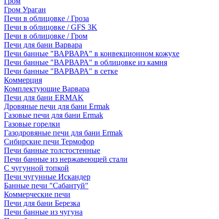
Гром
Гром Ураган
Печи в облицовке / Гроза
Печи в облицовке / GFS 3K
Печи в облицовке / Гром
Печи для бани Варвара
Печи банные "ВАРВАРА" в конвекционном кожухе
Печи банные "ВАРВАРА" в облицовке из камня
Печи банные "ВАРВАРА" в сетке
Коммерция
Комплектующие Варвара
Печи для бани ERMAK
Дровяные печи для бани Ermak
Газовые печи для бани Ermak
Газовые горелки
Газодровяные печи для бани Ermak
Сибирские печи Термофор
Печи банные толстостенные
Печи банные из нержавеющей стали
С чугунной топкой
Печи чугунные Искандер
Банные печи "Сабантуй"
Коммерческие печи
Печи для бани Березка
Печи банные из чугуна