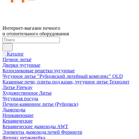
Интернет-магазин печного
и отопительного оборудования
Каталог
Печное литьё
Дверки чугунные
Колосниковые решетки чугунные
Чугунное литье "Рубцовский литейный комплекс" OLD
Казанные печи, плиты под казан, чугунное литье Технолит
Литье Fireway
Художественное Литье
Чугунная посуда
Печное-каминное литье (Рубцовск)
Дымоходы
Нержавеющие
Керамические
Керамические дымоходы AWT
Элементы дымохода печей Ферингер
Феникс нержавейка