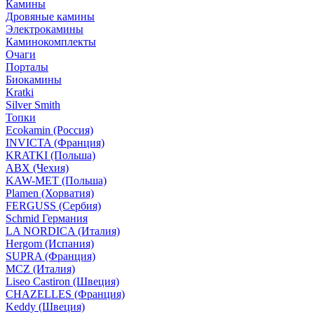
Камины
Дровяные камины
Электрокамины
Каминокомплекты
Очаги
Порталы
Биокамины
Kratki
Silver Smith
Топки
Ecokamin (Россия)
INVICTA (Франция)
KRATKI (Польша)
ABX (Чехия)
KAW-MET (Польша)
Plamen (Хорватия)
FERGUSS (Сербия)
Schmid Германия
LA NORDICA (Италия)
Hergom (Испания)
SUPRA (Франция)
MCZ (Италия)
Liseo Castiron (Швеция)
CHAZELLES (Франция)
Keddy (Швеция)