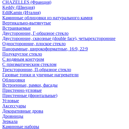
CHAZELLES (Франция)
Keddy (Швеция)
EdilKamin (Италия)
Каминные облицовки из натурального камня
Вертикально-вытянутые
Встраиваемые
Двусторонние, Г-образное стекло
Двусторонние, сквозные (double face), четырехсторонние
Односторонние, плоское стекло
Панорамные, широкоформатные, 16:9, 22:9
Полукруглое стекло
С водяным контуром
С призматическим стеклом
Трехсторонние, П-образное стекло
Газовые топки и уличные нагреватели
Облицовки
Встроенные, рамки, фасады
Пристенно-угловые
Пристенные (фронтальные)
Угловые
Аксессуары
Декоративные дрова
Дровницы
Зеркала
Каминные наборы