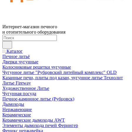
Интернет-магазин печного
и отопительного оборудования
Каталог
Печное литьё
Дверки чугунные
Колосниковые решетки чугунные
Чугунное литье "Рубцовский литейный комплекс" OLD
Казанные печи, плиты под казан, чугунное литье Технолит
Литье Fireway
Художественное Литье
Чугунная посуда
Печное-каминное литье (Рубцовск)
Дымоходы
Нержавеющие
Керамические
Керамические дымоходы AWT
Элементы дымохода печей Ферингер
Феникс нержавейка