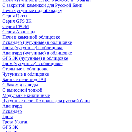
С закрытой каменкой для Русской Бани
Печи чугунные под обкладку
Серия Гроза
Серия GFS ЗК
Серия ГРОМ
Серия Авангард
Печи в каменной облицовке
Искандер (чугунные) в облицовке
Гроза (чугунные) в облицовке
Авангард (чугунные) в облицовке
GFS ЗК (чугунные) в облицовке
Гром (чугунные) в облицовке
Стальные в облицовке
Чугунные в облицовке
Банные печи под ГАЗ
С баком для воды
С выносной топкой
Модульные кирпичные
Чугунные печи Технолит для русской бани
Авангард
Искандер
Гроза
Гроза Ураган
GFS 3K