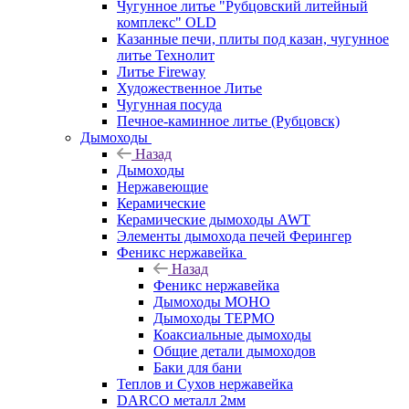
Чугунное литье "Рубцовский литейный
комплекс" OLD
Казанные печи, плиты под казан, чугунное
литье Технолит
Литье Fireway
Художественное Литье
Чугунная посуда
Печное-каминное литье (Рубцовск)
Дымоходы
Назад
Дымоходы
Нержавеющие
Керамические
Керамические дымоходы AWT
Элементы дымохода печей Ферингер
Феникс нержавейка
Назад
Феникс нержавейка
Дымоходы МОНО
Дымоходы ТЕРМО
Коаксиальные дымоходы
Общие детали дымоходов
Баки для бани
Теплов и Сухов нержавейка
DARCO металл 2мм