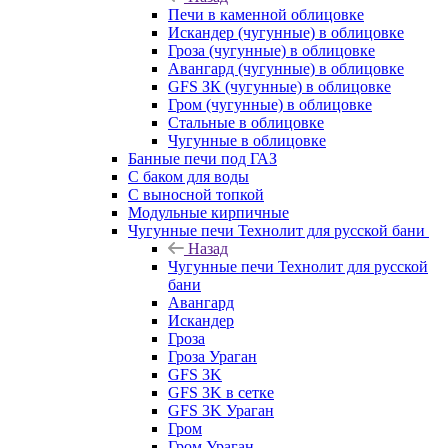
Печи в каменной облицовке
Искандер (чугунные) в облицовке
Гроза (чугунные) в облицовке
Авангард (чугунные) в облицовке
GFS ЗК (чугунные) в облицовке
Гром (чугунные) в облицовке
Стальные в облицовке
Чугунные в облицовке
Банные печи под ГАЗ
С баком для воды
С выносной топкой
Модульные кирпичные
Чугунные печи Технолит для русской бани
Назад
Чугунные печи Технолит для русской
бани
Авангард
Искандер
Гроза
Гроза Ураган
GFS 3K
GFS 3K в сетке
GFS 3K Ураган
Гром
Гром Ураган