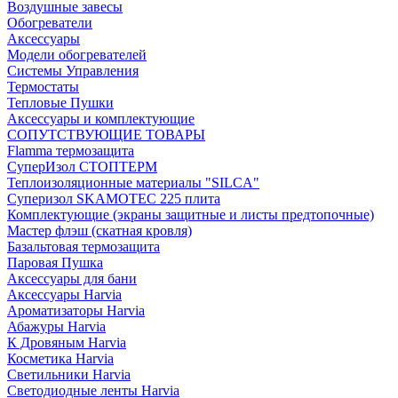
Воздушные завесы
Обогреватели
Аксессуары
Модели обогревателей
Системы Управления
Термостаты
Тепловые Пушки
Аксессуары и комплектующие
СОПУТСТВУЮЩИЕ ТОВАРЫ
Flamma термозащита
СуперИзол СТОПТЕРМ
Теплоизоляционные материалы "SILCA"
Суперизол SKAMOTEC 225 плита
Комплектующие (экраны защитные и листы предтопочные)
Мастер флэш (скатная кровля)
Базальтовая термозащита
Паровая Пушка
Аксессуары для бани
Аксессуары Harvia
Ароматизаторы Harvia
Абажуры Harvia
К Дровяным Harvia
Косметика Harvia
Светильники Harvia
Светодиодные ленты Harvia