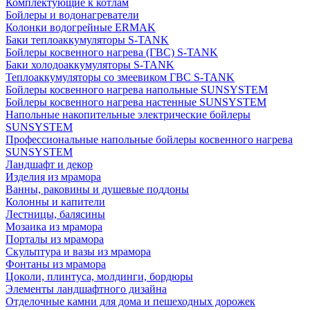
Комплектующие к котлам
Бойлеры и водонагреватели
Колонки водогрейные ERMAK
Баки теплоаккумуляторы S-TANK
Бойлеры косвенного нагрева (ГВС) S-TANK
Баки холодоаккумуляторы S-TANK
Теплоаккумуляторы со змеевиком ГВС S-TANK
Бойлеры косвенного нагрева напольные SUNSYSTEM
Бойлеры косвенного нагрева настенные SUNSYSTEM
Напольные накопительные электрические бойлеры
SUNSYSTEM
Профессиональные напольные бойлеры косвенного нагрева
SUNSYSTEM
Ландшафт и декор
Изделия из мрамора
Ванны, раковины и душевые поддоны
Колонны и капители
Лестницы, балясины
Мозаика из мрамора
Порталы из мрамора
Скульптура и вазы из мрамора
Фонтаны из мрамора
Цоколи, плинтуса, молдинги, бордюры
Элементы ландшафтного дизайна
Отделочные камни для дома и пешеходных дорожек