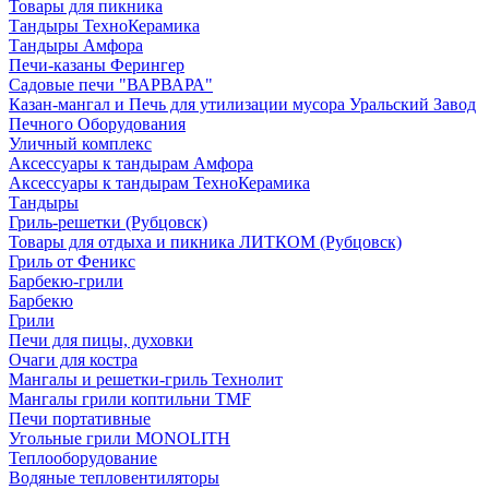
Товары для пикника
Тандыры ТехноКерамика
Тандыры Амфора
Печи-казаны Ферингер
Садовые печи "ВАРВАРА"
Казан-мангал и Печь для утилизации мусора Уральский Завод
Печного Оборудования
Уличный комплекс
Аксессуары к тандырам Амфора
Аксессуары к тандырам ТехноКерамика
Тандыры
Гриль-решетки (Рубцовск)
Товары для отдыха и пикника ЛИТКОМ (Рубцовск)
Гриль от Феникс
Барбекю-грили
Барбекю
Грили
Печи для пицы, духовки
Очаги для костра
Мангалы и решетки-гриль Технолит
Мангалы грили коптильни TMF
Печи портативные
Угольные грили MONOLITH
Теплооборудование
Водяные тепловентиляторы