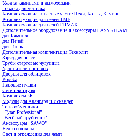
Уход за каминами и дымоходами
Товары для монтажа
Комплектующие, запасные части: Печи, Котлы, Камины
Комплектующие для печей TMF
Комплектующие для печей ERMAK
Дополнительное оборудование и аксессуары EASYSTEAM
для Каминов
для Печей
для Топок
Дополнительная комплектация Технолит
Заряд для печей
Трубы стартовые чугунные
Удлинители порталов
Дверцы для облицовок
Короба
Паровые пушки
Сетки на трубы
Комплекты ЗК
Модули для Авангард и Искандер
Теплообменники
"Tytan Professional"
"Весёлый трубочист"
Аксессуары "SAWO"
Ведра и ковшы
Свет и ограждения для ламп