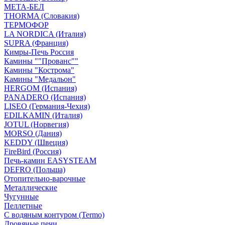
МЕТА-БЕЛ
THORMA (Словакия)
ТЕРМОФОР
LA NORDICA (Италия)
SUPRA (Франция)
Кимры-Печь Россия
Камины ""Прованс""
Камины "Кострома"
Камины "Медальон"
HERGOM (Испания)
PANADERO (Испания)
LISEO (Германия-Чехия)
EDILKAMIN (Италия)
JOTUL (Норвегия)
MORSO (Дания)
KEDDY (Швеция)
FireBird (Россия)
Печь-камин EASYSTEAM
DEFRO (Польша)
Отопительно-варочные
Металлические
Чугунные
Пеллетные
С водяным контуром (Termo)
Дровяные печи