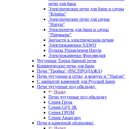
печи для бани
Электрические печи для бани и сауны
"Кristina"
Электрические печи для сауны
"Harvia"
Электропечь для бани и сауны
"Премьера"
Запчасти к электрическим печам
Электрокаменки SAWO
Пульты Управления Harvia
Электрокаменки Финляндия
Чугунные Топки банной печи
Коммерческие печи для бани
Печи "Тройка" (РАСПРОДАЖА)
Печи чугунные в сетке, в кожухе и "Ураган"
С закрытой каменкой для Русской Бани
Печи чугунные под обкладку
Назад
Печи чугунные под обкладку
Серия Гроза
Серия GFS ЗК
Серия ГРОМ
Серия Авангард
Печи в каменной облицовке
Назад