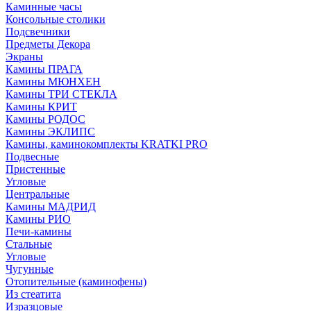
Каминные часы
Консольные столики
Подсвечники
Предметы Декора
Экраны
Камины ПРАГА
Камины МЮНХЕН
Камины ТРИ СТЕКЛА
Камины КРИТ
Камины РОДОС
Камины ЭКЛИПС
Камины, каминокомплекты KRATKI PRO
Подвесные
Пристенные
Угловые
Центральные
Камины МАДРИД
Камины РИО
Печи-камины
Стальные
Угловые
Чугунные
Отопительные (каминофены)
Из стеатита
Изразцовые