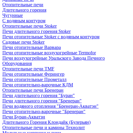
Отопительные печи
Длительного горения
Чугунные
C водяным контуром
Отопительные печи Stoker
Печи длительного горения Stoker
Печи отопительные Stoker с водяным контуром
Садовые печи Stoker
Печи отопительные Варвара
Печи отопительные воздухогрейные Termofor
Печи воздухогрейные Уральского Завода Печного
Оборудования
Отопительные печи TMF
Печи отопительные Ферингер
Печи отопительные Прометалл
Печи отопительно-варочные КДМ
Отопительные печи Бренеран
Печи длительного горения "Буран"
Печи длительного горения "Бренеран"
Печи водяного отопления "Бренеран-Акватэн"
Печи отопительно-варочные "Бренеран"
Печи Буран-Акватэн
Длительного Горения Клондайк (Булерьян)
Отопительные печи и камины Технолит
Модульные кирпичные печи