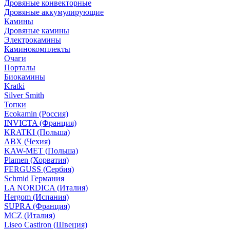
Дровяные конвекторные
Дровяные аккумулирующие
Камины
Дровяные камины
Электрокамины
Каминокомплекты
Очаги
Порталы
Биокамины
Kratki
Silver Smith
Топки
Ecokamin (Россия)
INVICTA (Франция)
KRATKI (Польша)
ABX (Чехия)
KAW-MET (Польша)
Plamen (Хорватия)
FERGUSS (Сербия)
Schmid Германия
LA NORDICA (Италия)
Hergom (Испания)
SUPRA (Франция)
MCZ (Италия)
Liseo Castiron (Швеция)