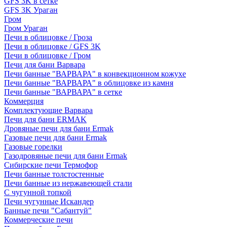
GFS 3K в сетке
GFS 3K Ураган
Гром
Гром Ураган
Печи в облицовке / Гроза
Печи в облицовке / GFS 3K
Печи в облицовке / Гром
Печи для бани Варвара
Печи банные "ВАРВАРА" в конвекционном кожухе
Печи банные "ВАРВАРА" в облицовке из камня
Печи банные "ВАРВАРА" в сетке
Коммерция
Комплектующие Варвара
Печи для бани ERMAK
Дровяные печи для бани Ermak
Газовые печи для бани Ermak
Газовые горелки
Газодровяные печи для бани Ermak
Сибирские печи Термофор
Печи банные толстостенные
Печи банные из нержавеющей стали
С чугунной топкой
Печи чугунные Искандер
Банные печи "Сабантуй"
Коммерческие печи