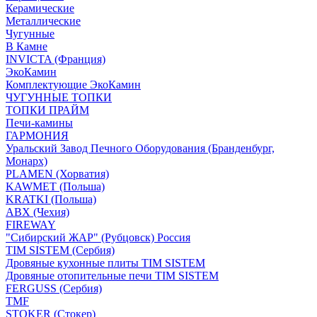
Керамические
Металлические
Чугунные
В Камне
INVICTA (Франция)
ЭкоКамин
Комплектующие ЭкоКамин
ЧУГУННЫЕ ТОПКИ
ТОПКИ ПРАЙМ
Печи-камины
ГАРМОНИЯ
Уральский Завод Печного Оборудования (Бранденбург,
Монарх)
PLAMEN (Хорватия)
KAWMET (Польша)
KRATKI (Польша)
ABX (Чехия)
FIREWAY
"Сибирский ЖАР" (Рубцовск) Россия
TIM SISTEM (Сербия)
Дровяные кухонные плиты TIM SISTEM
Дровяные отопительные печи TIM SISTEM
FERGUSS (Сербия)
TMF
STOKER (Стокер)