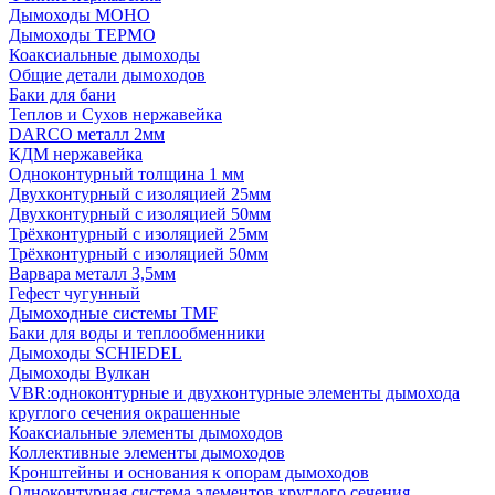
Дымоходы МОНО
Дымоходы ТЕРМО
Коаксиальные дымоходы
Общие детали дымоходов
Баки для бани
Теплов и Сухов нержавейка
DARCO металл 2мм
КДМ нержавейка
Одноконтурный толщина 1 мм
Двухконтурный с изоляцией 25мм
Двухконтурный с изоляцией 50мм
Трёхконтурный с изоляцией 25мм
Трёхконтурный с изоляцией 50мм
Варвара металл 3,5мм
Гефест чугунный
Дымоходные системы TMF
Баки для воды и теплообменники
Дымоходы SCHIEDEL
Дымоходы Вулкан
VBR:одноконтурные и двухконтурные элементы дымохода
круглого сечения окрашенные
Коаксиальные элементы дымоходов
Коллективные элементы дымоходов
Кронштейны и основания к опорам дымоходов
Одноконтурная система элементов круглого сечения