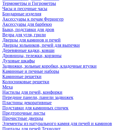
Термометры и Гигрометры
Часы и песочные часы
Бондарные изделия
Аксессуары к печам Ферингер
Аксессуары для барбекю
Быки, подставки для дров
Ведра для угля, грили
Дверцы для каминов и печей
Дверцы зольников, печей для выпечки
Деревянные кадки, ковши
Дровницы, тележки, корзины
Духовые шкафы
Задвижки, зольные коробки, кладочные втулки
Каминные и печные наборы
Каминные решетки
Колосниковые решетки
Меха
Настилы для печей, конфорки
Передние панели, панели задвижек
Пластины декоративные
Подставки для каминных спичек
Предтопочные листы
Прочистные дверцы
Элементы из натурального камня для печей и каминов
Порталы для печей Технолит