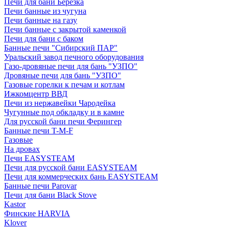
Печи для бани Березка
Печи банные из чугуна
Печи банные на газу
Печи банные с закрытой каменкой
Печи для бани с баком
Банные печи "Сибирский ПАР"
Уральский завод печного оборудования
Газо-дровяные печи для бань "УЗПО"
Дровяные печи для бань "УЗПО"
Газовые горелки к печам и котлам
Ижкомцентр ВВД
Печи из нержавейки Чародейка
Чугунные под обкладку и в камне
Для русской бани печи Ферингер
Банные печи T-M-F
Газовые
На дровах
Печи EASYSTEAM
Печи для русской бани EASYSTEAM
Печи для коммерческих бань EASYSTEAM
Банные печи Parovar
Печи для бани Black Stove
Kastor
Финские HARVIA
Klover