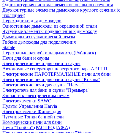
Одноконтурная система элементов овального сечения
Двухконтурные элементы дымоходов круглого сечения (с
изоляцией)
Переходники для дымоходов
Одностенные дымоходы из окрашенной стали
Чугунные элементы подключения к дымоходу
Дымоходы из вулканической пемзы
Гибкие дымоходы для подключения
Stabile
Переходные патрубки на дымоход (Рубцовск)
Печи для бани и сауны
Электрические печи для бани и сауны
Автономные генераторы перегретого пара АЭГПП
Электрические ПАРОТЕРМАЛЬНЫЕ печи для бани
Электрические печи для бани и сауны "Кristina"
Электрические печи для сауны "Harvia"
Электропечь для бани и сауны "Премьера"
Запчасти к электрическим печам
Электрокаменки SAWO
Пульты Управления Harvia
Электрокаменки Финляндия
Чугунные Топки банной печи
Коммерческие печи для бани
Печи "Тройка" (РАСПРОДАЖА)
Печи чугунные в сетке, в кожухе и "Ураган"