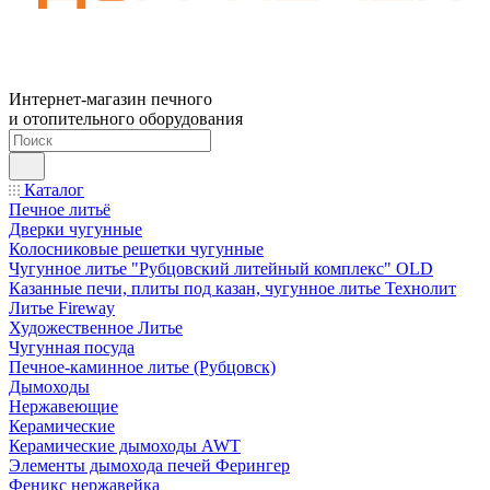
Интернет-магазин печного
и отопительного оборудования
Каталог
Печное литьё
Дверки чугунные
Колосниковые решетки чугунные
Чугунное литье "Рубцовский литейный комплекс" OLD
Казанные печи, плиты под казан, чугунное литье Технолит
Литье Fireway
Художественное Литье
Чугунная посуда
Печное-каминное литье (Рубцовск)
Дымоходы
Нержавеющие
Керамические
Керамические дымоходы AWT
Элементы дымохода печей Ферингер
Феникс нержавейка