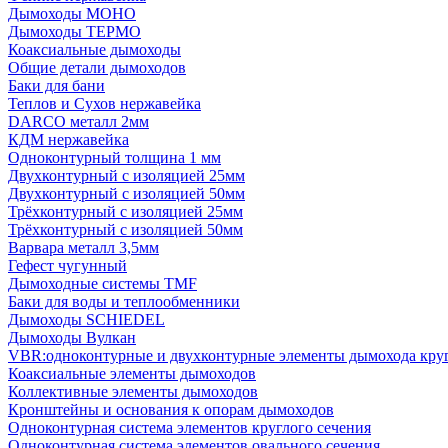
Дымоходы МОНО
Дымоходы ТЕРМО
Коаксиальные дымоходы
Общие детали дымоходов
Баки для бани
Теплов и Сухов нержавейка
DARCO металл 2мм
КДМ нержавейка
Одноконтурный толщина 1 мм
Двухконтурный с изоляцией 25мм
Двухконтурный с изоляцией 50мм
Трёхконтурный с изоляцией 25мм
Трёхконтурный с изоляцией 50мм
Варвара металл 3,5мм
Гефест чугунный
Дымоходные системы TMF
Баки для воды и теплообменники
Дымоходы SCHIEDEL
Дымоходы Вулкан
VBR:одноконтурные и двухконтурные элементы дымохода кру
Коаксиальные элементы дымоходов
Коллективные элементы дымоходов
Кронштейны и основания к опорам дымоходов
Одноконтурная система элементов круглого сечения
Одноконтурная система элементов овального сечения