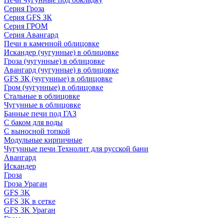
Серия Гроза
Серия GFS ЗК
Серия ГРОМ
Серия Авангард
Печи в каменной облицовке
Искандер (чугунные) в облицовке
Гроза (чугунные) в облицовке
Авангард (чугунные) в облицовке
GFS ЗК (чугунные) в облицовке
Гром (чугунные) в облицовке
Стальные в облицовке
Чугунные в облицовке
Банные печи под ГАЗ
С баком для воды
С выносной топкой
Модульные кирпичные
Чугунные печи Технолит для русской бани
Авангард
Искандер
Гроза
Гроза Ураган
GFS 3K
GFS 3K в сетке
GFS 3K Ураган