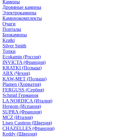
Камины
Дровяные камины
Электрокамины
Каминокомплекты
Очаги
Порталы
Биокамины
Kratki
Silver Smith
Топки
Ecokamin (Россия)
INVICTA (Франция)
KRATKI (Польша)
ABX (Чехия)
KAW-MET (Польша)
Plamen (Хорватия)
FERGUSS (Сербия)
Schmid Германия
LA NORDICA (Италия)
Hergom (Испания)
SUPRA (Франция)
MCZ (Италия)
Liseo Castiron (Швеция)
CHAZELLES (Франция)
Keddy (Швеция)