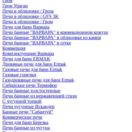
Гром
Гром Ураган
Печи в облицовке / Гроза
Печи в облицовке / GFS 3K
Печи в облицовке / Гром
Печи для бани Варвара
Печи банные "ВАРВАРА" в конвекционном кожухе
Печи банные "ВАРВАРА" в облицовке из камня
Печи банные "ВАРВАРА" в сетке
Коммерция
Комплектующие Варвара
Печи для бани ERMAK
Дровяные печи для бани Ermak
Газовые печи для бани Ermak
Газовые горелки
Газодровяные печи для бани Ermak
Сибирские печи Термофор
Печи банные толстостенные
Печи банные из нержавеющей стали
С чугунной топкой
Печи чугунные Искандер
Банные печи "Сабантуй"
Коммерческие печи
Печи для бани Березка
Печи банные из чугуна