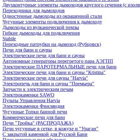
Двухконтурные элементы дымоходов круглого сечения (с изол
Переходники для дымоходов
Одностенные дымоходы из окрашенной стали
Чугунные элементы подключения к дымоходу
Дымоходы из вулканической пемзы
Гибкие дымоходы для подключения
Stabile
Переходные патрубки на дымоход (Рубцовск)
Печи для бани и сауны
Электрические печи для бани и сауны
Автономные генераторы перегретого пара АЭГПП
Электрические ПАРОТЕРМАЛЬНЫЕ печи для бани
Электрические печи для бани и сауны "Кristina"
Электрические печи для сауны "Harvia"
Электропечь для бани и сауны "Премьера"
Запчасти к электрическим печам
Электрокаменки SAWO
Пульты Управления Harvia
Электрокаменки Финляндия
Чугунные Топки банной печи
Коммерческие печи для бани
Печи "Тройка" (РАСПРОДАЖА)
Печи чугунные в сетке, в кожухе и "Ураган"
С закрытой каменкой для Русской Бани
Печи чугунные под обкладку