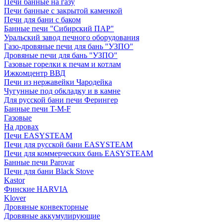
Печи банные на газу
Печи банные с закрытой каменкой
Печи для бани с баком
Банные печи "Сибирский ПАР"
Уральский завод печного оборудования
Газо-дровяные печи для бань "УЗПО"
Дровяные печи для бань "УЗПО"
Газовые горелки к печам и котлам
Ижкомцентр ВВД
Печи из нержавейки Чародейка
Чугунные под обкладку и в камне
Для русской бани печи Ферингер
Банные печи T-M-F
Газовые
На дровах
Печи EASYSTEAM
Печи для русской бани EASYSTEAM
Печи для коммерческих бань EASYSTEAM
Банные печи Parovar
Печи для бани Black Stove
Kastor
Финские HARVIA
Klover
Дровяные конвекторные
Дровяные аккумулирующие