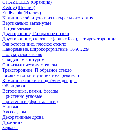
CHAZELLES (Франция)
Keddy (Швеция)
EdilKamin (Италия)
Каминные облицовки из натурального камня
Вертикально-вытянутые
Встраиваемые
Двусторонние, Г-образное стекло
Двусторонние, сквозные (double face), четырехсторонние
Односторонние, плоское стекло
Панорамные, широкоформатные, 16:9, 22:9
Полукруглое стекло
С водяным контуром
С призматическим стеклом
Трехсторонние, П-образное стекло
Газовые топки и уличные нагреватели
Каминные топки с подъёмом дверцы
Облицовки
Встроенные, рамки, фасады
Пристенно-угловые
Пристенные (фронтальные)
Угловые
Аксессуары
Декоративные дрова
Дровницы
Зеркала