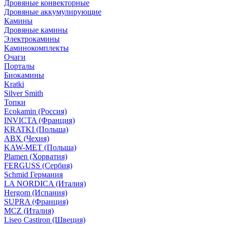
Дровяные конвекторные
Дровяные аккумулирующие
Камины
Дровяные камины
Электрокамины
Каминокомплекты
Очаги
Порталы
Биокамины
Kratki
Silver Smith
Топки
Ecokamin (Россия)
INVICTA (Франция)
KRATKI (Польша)
ABX (Чехия)
KAW-MET (Польша)
Plamen (Хорватия)
FERGUSS (Сербия)
Schmid Германия
LA NORDICA (Италия)
Hergom (Испания)
SUPRA (Франция)
MCZ (Италия)
Liseo Castiron (Швеция)