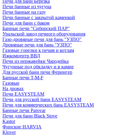
Печи для бани Березка
Печи банные из чугуна
Печи банные на газу
Печи банные с закрытой каменкой
Печи для бани с баком
Банные печи "Сибирский ПАР"
Уральский завод печного оборудования
Газо-дровяные печи для бань "УЗПО"
Дровяные печи для бань "УЗПО"
Газовые горелки к печам и котлам
Ижкомцентр ВВД
Печи из нержавейки Чародейка
Чугунные под обкладку и в камне
Для русской бани печи Ферингер
Банные печи T-M-F
Газовые
На дровах
Печи EASYSTEAM
Печи для русской бани EASYSTEAM
Печи для коммерческих бань EASYSTEAM
Банные печи Parovar
Печи для бани Black Stove
Kastor
Финские HARVIA
Klover