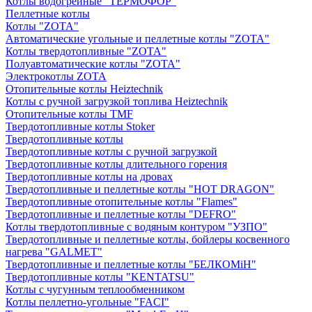
Котлы водогрейные "ТЕРМОФОР"
Пеллетные котлы
Котлы "ZOTA"
Автоматические угольные и пеллетные котлы "ZOTA"
Котлы твердотопливные "ZOTA"
Полуавтоматические котлы "ZOTA"
Электрокотлы ZOTA
Отопительные котлы Heiztechnik
Котлы с ручной загрузкой топлива Heiztechnik
Отопительные котлы TMF
Твердотопливные котлы Stoker
Твердотопливные котлы
Твердотопливные котлы с ручной загрузкой
Твердотопливные котлы длительного горения
Твердотопливные котлы на дровах
Твердотопливные и пеллетные котлы "HOT DRAGON"
Твердотопливные отопительные котлы "Flames"
Твердотопливные и пеллетные котлы "DEFRO"
Котлы твердотопливные с водяным контуром "УЗПО"
Твердотопливные и пеллетные котлы, бойлеры косвенного
нагрева "GALMET"
Твердотопливные и пеллетные котлы "БЕЛКОМiН"
Твердотопливные котлы "KENTATSU"
Котлы с чугунным теплообменником
Котлы пеллетно-угольные "FACI"