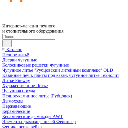
Интернет-магазин печного
и отопительного оборудования
Каталог
Печное литьё
Дверки чугунные
Колосниковые решетки чугунные
Чугунное литье "Рубцовский литейный комплекс" OLD
Казанные печи, плиты под казан, чугунное литье Технолит
Литье Fireway
Художественное Литье
Чугунная посуда
Печное-каминное литье (Рубцовск)
Дымоходы
Нержавеющие
Керамические
Керамические дымоходы AWT
Элементы дымохода печей Ферингер
Феникс нержавейка