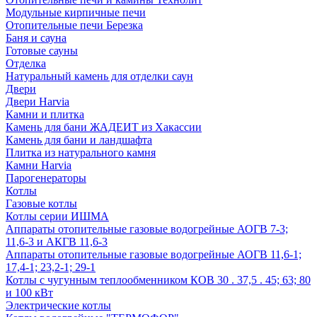
Модульные кирпичные печи
Отопительные печи Березка
Баня и сауна
Готовые сауны
Отделка
Натуральный камень для отделки саун
Двери
Двери Harvia
Камни и плитка
Камень для бани ЖАДЕИТ из Хакассии
Камень для бани и ландшафта
Плитка из натурального камня
Камни Harvia
Парогенераторы
Котлы
Газовые котлы
Котлы серии ИШМА
Аппараты отопительные газовые водогрейные АОГВ 7-3;
11,6-3 и АКГВ 11,6-3
Аппараты отопительные газовые водогрейные АОГВ 11,6-1;
17,4-1; 23,2-1; 29-1
Котлы с чугунным теплообменником КОВ 30 . 37,5 . 45; 63; 80
и 100 кВт
Электрические котлы