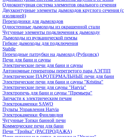
Одноконтурная система элементов овального сечения
Двухконтурные элементы дымоходов круглого сечения (с
изоляцией)
Переходники для дымоходов
Одностенные дымоходы из окрашенной стали
Чугунные элементы подключения к дымоходу
Дымоходы из вулканической пемзы
Гибкие дымоходы для подключения
Stabile
Переходные патрубки на дымоход (Рубцовск)
Печи для бани и сауны
Электрические печи для бани и сауны
Автономные генераторы перегретого пара АЭГПП
Электрические ПАРОТЕРМАЛЬНЫЕ печи для бани
Электрические печи для бани и сауны "Кristina"
Электрические печи для сауны "Harvia"
Электропечь для бани и сауны "Премьера"
Запчасти к электрическим печам
Электрокаменки SAWO
Пульты Управления Harvia
Электрокаменки Финляндия
Чугунные Топки банной печи
Коммерческие печи для бани
Печи "Тройка" (РАСПРОДАЖА)
Печи чугунные в сетке, в кожухе и "Ураган"