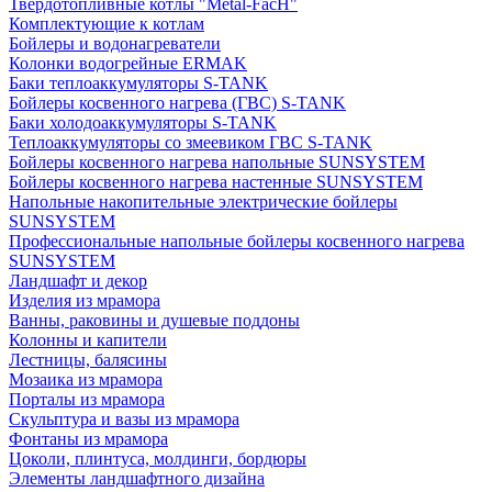
Твердотопливные котлы "Metal-FacH"
Комплектующие к котлам
Бойлеры и водонагреватели
Колонки водогрейные ERMAK
Баки теплоаккумуляторы S-TANK
Бойлеры косвенного нагрева (ГВС) S-TANK
Баки холодоаккумуляторы S-TANK
Теплоаккумуляторы со змеевиком ГВС S-TANK
Бойлеры косвенного нагрева напольные SUNSYSTEM
Бойлеры косвенного нагрева настенные SUNSYSTEM
Напольные накопительные электрические бойлеры
SUNSYSTEM
Профессиональные напольные бойлеры косвенного нагрева
SUNSYSTEM
Ландшафт и декор
Изделия из мрамора
Ванны, раковины и душевые поддоны
Колонны и капители
Лестницы, балясины
Мозаика из мрамора
Порталы из мрамора
Скульптура и вазы из мрамора
Фонтаны из мрамора
Цоколи, плинтуса, молдинги, бордюры
Элементы ландшафтного дизайна