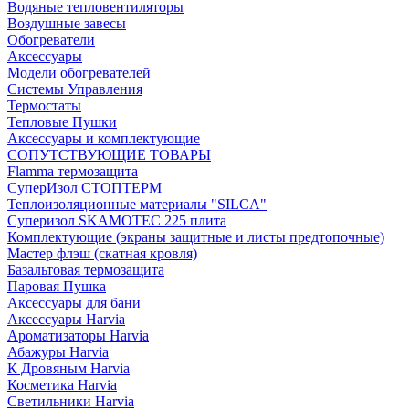
Водяные тепловентиляторы
Воздушные завесы
Обогреватели
Аксессуары
Модели обогревателей
Системы Управления
Термостаты
Тепловые Пушки
Аксессуары и комплектующие
СОПУТСТВУЮЩИЕ ТОВАРЫ
Flamma термозащита
СуперИзол СТОПТЕРМ
Теплоизоляционные материалы "SILCA"
Суперизол SKAMOTEC 225 плита
Комплектующие (экраны защитные и листы предтопочные)
Мастер флэш (скатная кровля)
Базальтовая термозащита
Паровая Пушка
Аксессуары для бани
Аксессуары Harvia
Ароматизаторы Harvia
Абажуры Harvia
К Дровяным Harvia
Косметика Harvia
Светильники Harvia