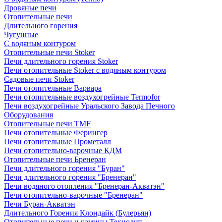
Дровяные печи
Отопительные печи
Длительного горения
Чугунные
C водяным контуром
Отопительные печи Stoker
Печи длительного горения Stoker
Печи отопительные Stoker с водяным контуром
Садовые печи Stoker
Печи отопительные Варвара
Печи отопительные воздухогрейные Termofor
Печи воздухогрейные Уральского Завода Печного
Оборудования
Отопительные печи TMF
Печи отопительные Ферингер
Печи отопительные Прометалл
Печи отопительно-варочные КДМ
Отопительные печи Бренеран
Печи длительного горения "Буран"
Печи длительного горения "Бренеран"
Печи водяного отопления "Бренеран-Акватэн"
Печи отопительно-варочные "Бренеран"
Печи Буран-Акватэн
Длительного Горения Клондайк (Булерьян)
Отопительные печи и камины Технолит