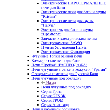
Электрические ПАРОТЕРМАЛЬНЫЕ
печи для бани
Электрические печи для бани и сауны
"Кristina"
Электрические печи для сауны
"Harvia"
Электропечь для бани и сауны
"Премьера"
Запчасти к электрическим печам
Электрокаменки SAWO
Пульты Управления Harvia
Электрокаменки Финляндия
Чугунные Топки банной печи
Коммерческие печи для бани
Печи "Тройка" (РАСПРОДАЖА)
Печи чугунные в сетке, в кожухе и "Ураган"
С закрытой каменкой для Русской Бани
Печи чугунные под обкладку
Назад
Печи чугунные под обкладку
Серия Гроза
Серия GFS ЗК
Серия ГРОМ
Серия Авангард
Печи в каменной облицовке