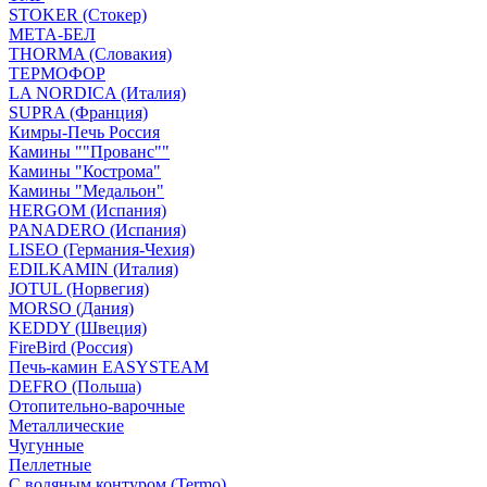
STOKER (Стокер)
МЕТА-БЕЛ
THORMA (Словакия)
ТЕРМОФОР
LA NORDICA (Италия)
SUPRA (Франция)
Кимры-Печь Россия
Камины ""Прованс""
Камины "Кострома"
Камины "Медальон"
HERGOM (Испания)
PANADERO (Испания)
LISEO (Германия-Чехия)
EDILKAMIN (Италия)
JOTUL (Норвегия)
MORSO (Дания)
KEDDY (Швеция)
FireBird (Россия)
Печь-камин EASYSTEAM
DEFRO (Польша)
Отопительно-варочные
Металлические
Чугунные
Пеллетные
С водяным контуром (Termo)