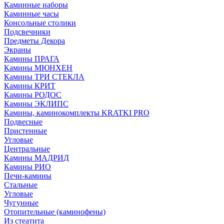
Каминные наборы
Каминные часы
Консольные столики
Подсвечники
Предметы Декора
Экраны
Камины ПРАГА
Камины МЮНХЕН
Камины ТРИ СТЕКЛА
Камины КРИТ
Камины РОДОС
Камины ЭКЛИПС
Камины, каминокомплекты KRATKI PRO
Подвесные
Пристенные
Угловые
Центральные
Камины МАДРИД
Камины РИО
Печи-камины
Стальные
Угловые
Чугунные
Отопительные (каминофены)
Из стеатита