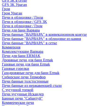
GFS 3K в сетке
GFS 3K Ураган
Гром
Гром Ураган
Печи в облицовке / Гроза
Печи в облицовке / GFS 3K
Печи в облицовке / Гром
Печи для бани Варвара
Печи банные "ВАРВАРА" в конвекционном кожухе
Печи банные "ВАРВАРА" в облицовке из камня
Печи банные "ВАРВАРА" в сетке
Коммерция
Комплектующие Варвара
Печи для бани ERMAK
Дровяные печи для бани Ermak
Газовые печи для бани Ermak
Газовые горелки
Газодровяные печи для бани Ermak
Сибирские печи Термофор
Печи банные толстостенные
Печи банные из нержавеющей стали
С чугунной топкой
Печи чугунные Искандер
Банные печи "Сабантуй"
Коммерческие печи