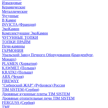
Изразцовые
Керамические
Металлические
Чугунные
В Камне
INVICTA (Франция)
ЭкоКамин
Комплектующие ЭкоКамин
ЧУГУННЫЕ ТОПКИ
ТОПКИ ПРАЙМ
Печи-камины
ГАРМОНИЯ
Уральский Завод Печного Оборудования (Бранденбург,
Монарх)
PLAMEN (Хорватия)
KAWMET (Польша)
KRATKI (Польша)
ABX (Чехия)
FIREWAY
"Сибирский ЖАР" (Рубцовск) Россия
TIM SISTEM (Сербия)
Дровяные кухонные плиты TIM SISTEM
Дровяные отопительные печи TIM SISTEM
FERGUSS (Сербия)
TMF