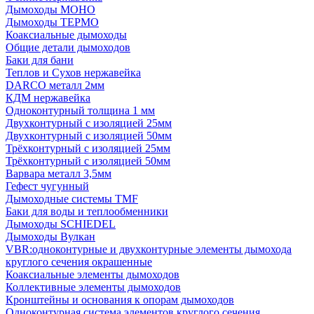
Дымоходы МОНО
Дымоходы ТЕРМО
Коаксиальные дымоходы
Общие детали дымоходов
Баки для бани
Теплов и Сухов нержавейка
DARCO металл 2мм
КДМ нержавейка
Одноконтурный толщина 1 мм
Двухконтурный с изоляцией 25мм
Двухконтурный с изоляцией 50мм
Трёхконтурный с изоляцией 25мм
Трёхконтурный с изоляцией 50мм
Варвара металл 3,5мм
Гефест чугунный
Дымоходные системы TMF
Баки для воды и теплообменники
Дымоходы SCHIEDEL
Дымоходы Вулкан
VBR:одноконтурные и двухконтурные элементы дымохода
круглого сечения окрашенные
Коаксиальные элементы дымоходов
Коллективные элементы дымоходов
Кронштейны и основания к опорам дымоходов
Одноконтурная система элементов круглого сечения