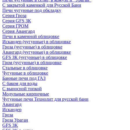
С закрытой каменкой для Русской Бани
Печи чугунные под обкладку
Серия Гроза
Серия GFS ЗК
Серия ГРОМ
Серия Авангард
Печи в каменной облицовке
Искандер (чугунные) в облицовке
Гроза (чугунные) в облицовке
Авангард (чугунные) в облицовке
GFS ЗК (чугунные) в облицовке
Гром (чугунные) в облицовке
Стальные в облицовке
Чугунные в облицовке
Банные печи под ГАЗ
С баком для воды
С выносной топкой
Модульные кирпичные
Чугунные печи Технолит для русской бани
Авангард
Искандер
Гроза
Гроза Ураган
GFS 3K