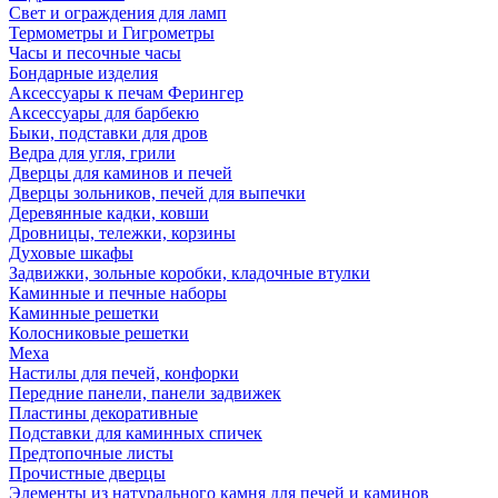
Свет и ограждения для ламп
Термометры и Гигрометры
Часы и песочные часы
Бондарные изделия
Аксессуары к печам Ферингер
Аксессуары для барбекю
Быки, подставки для дров
Ведра для угля, грили
Дверцы для каминов и печей
Дверцы зольников, печей для выпечки
Деревянные кадки, ковши
Дровницы, тележки, корзины
Духовые шкафы
Задвижки, зольные коробки, кладочные втулки
Каминные и печные наборы
Каминные решетки
Колосниковые решетки
Меха
Настилы для печей, конфорки
Передние панели, панели задвижек
Пластины декоративные
Подставки для каминных спичек
Предтопочные листы
Прочистные дверцы
Элементы из натурального камня для печей и каминов