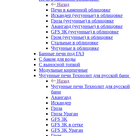
Назад
Печи в каменной облицовке
Искандер (чугунные) в облицовке
Гроза (чугунные) в облицовке
Авангард (чугунные) в облицовке
GFS ЗК (чугунные) в облицовке
Гром (чугунные) в облицовке
Стальные в облицовке
Чугунные в облицовке
Банные печи под ГАЗ
С баком для воды
С выносной топкой
Модульные кирпичные
Чугунные печи Технолит для русской бани
Назад
Чугунные печи Технолит для русской
бани
Авангард
Искандер
Гроза
Гроза Ураган
GFS 3K
GFS 3K в сетке
GFS 3K Ураган
Гром