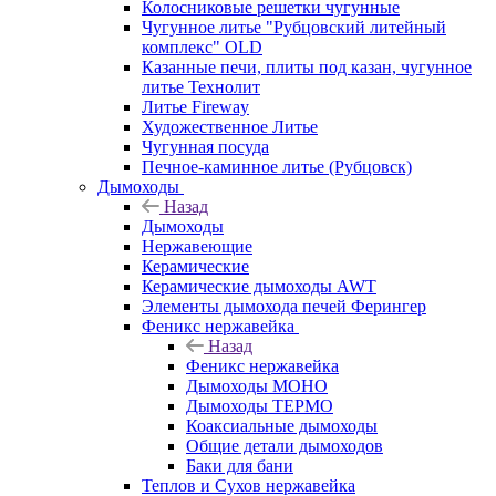
Колосниковые решетки чугунные
Чугунное литье "Рубцовский литейный
комплекс" OLD
Казанные печи, плиты под казан, чугунное
литье Технолит
Литье Fireway
Художественное Литье
Чугунная посуда
Печное-каминное литье (Рубцовск)
Дымоходы
Назад
Дымоходы
Нержавеющие
Керамические
Керамические дымоходы AWT
Элементы дымохода печей Ферингер
Феникс нержавейка
Назад
Феникс нержавейка
Дымоходы МОНО
Дымоходы ТЕРМО
Коаксиальные дымоходы
Общие детали дымоходов
Баки для бани
Теплов и Сухов нержавейка