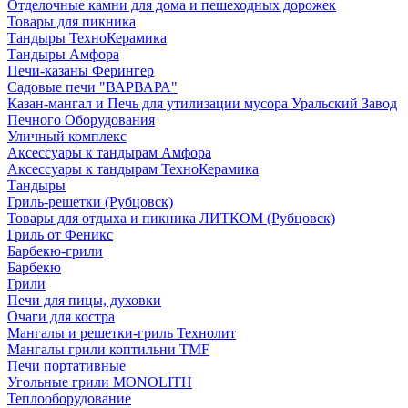
Отделочные камни для дома и пешеходных дорожек
Товары для пикника
Тандыры ТехноКерамика
Тандыры Амфора
Печи-казаны Ферингер
Садовые печи "ВАРВАРА"
Казан-мангал и Печь для утилизации мусора Уральский Завод
Печного Оборудования
Уличный комплекс
Аксессуары к тандырам Амфора
Аксессуары к тандырам ТехноКерамика
Тандыры
Гриль-решетки (Рубцовск)
Товары для отдыха и пикника ЛИТКОМ (Рубцовск)
Гриль от Феникс
Барбекю-грили
Барбекю
Грили
Печи для пицы, духовки
Очаги для костра
Мангалы и решетки-гриль Технолит
Мангалы грили коптильни TMF
Печи портативные
Угольные грили MONOLITH
Теплооборудование