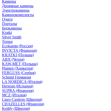
Камины
Дровяные камины
Электрокамины
Каминокомплекты
Очаги
Порталы
Биокамины
Kratki
Silver Smith
Топки
Ecokamin (Россия)
INVICTA (Франция)
KRATKI (Польша)
ABX (Чехия)
KAW-MET (Польша)
Plamen (Хорватия)
FERGUSS (Сербия)
Schmid Германия
LA NORDICA (Италия)
Hergom (Испания)
SUPRA (Франция)
MCZ (Италия)
Liseo Castiron (Швеция)
CHAZELLES (Франция)
Keddy (Швеция)