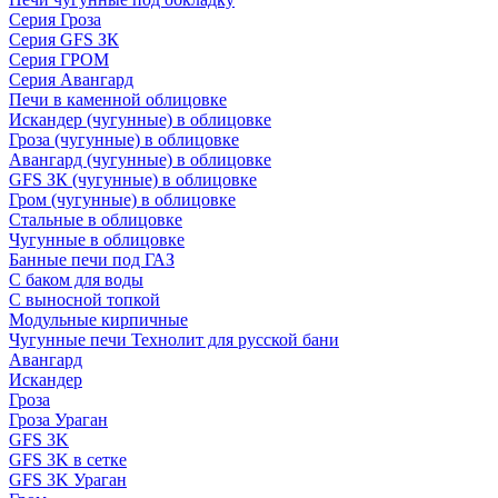
Серия Гроза
Серия GFS ЗК
Серия ГРОМ
Серия Авангард
Печи в каменной облицовке
Искандер (чугунные) в облицовке
Гроза (чугунные) в облицовке
Авангард (чугунные) в облицовке
GFS ЗК (чугунные) в облицовке
Гром (чугунные) в облицовке
Стальные в облицовке
Чугунные в облицовке
Банные печи под ГАЗ
С баком для воды
С выносной топкой
Модульные кирпичные
Чугунные печи Технолит для русской бани
Авангард
Искандер
Гроза
Гроза Ураган
GFS 3K
GFS 3K в сетке
GFS 3K Ураган