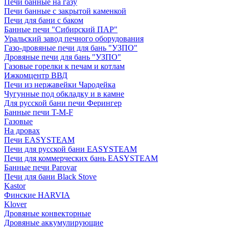
Печи банные на газу
Печи банные с закрытой каменкой
Печи для бани с баком
Банные печи "Сибирский ПАР"
Уральский завод печного оборудования
Газо-дровяные печи для бань "УЗПО"
Дровяные печи для бань "УЗПО"
Газовые горелки к печам и котлам
Ижкомцентр ВВД
Печи из нержавейки Чародейка
Чугунные под обкладку и в камне
Для русской бани печи Ферингер
Банные печи T-M-F
Газовые
На дровах
Печи EASYSTEAM
Печи для русской бани EASYSTEAM
Печи для коммерческих бань EASYSTEAM
Банные печи Parovar
Печи для бани Black Stove
Kastor
Финские HARVIA
Klover
Дровяные конвекторные
Дровяные аккумулирующие