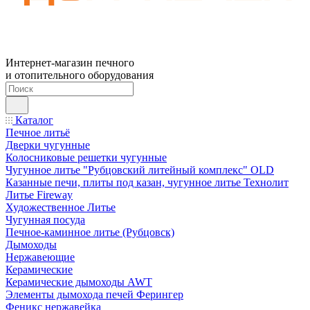
Интернет-магазин печного
и отопительного оборудования
Каталог
Печное литьё
Дверки чугунные
Колосниковые решетки чугунные
Чугунное литье "Рубцовский литейный комплекс" OLD
Казанные печи, плиты под казан, чугунное литье Технолит
Литье Fireway
Художественное Литье
Чугунная посуда
Печное-каминное литье (Рубцовск)
Дымоходы
Нержавеющие
Керамические
Керамические дымоходы AWT
Элементы дымохода печей Ферингер
Феникс нержавейка