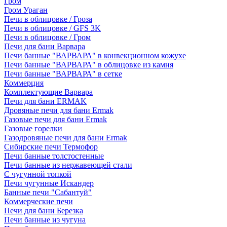
Гром
Гром Ураган
Печи в облицовке / Гроза
Печи в облицовке / GFS 3K
Печи в облицовке / Гром
Печи для бани Варвара
Печи банные "ВАРВАРА" в конвекционном кожухе
Печи банные "ВАРВАРА" в облицовке из камня
Печи банные "ВАРВАРА" в сетке
Коммерция
Комплектующие Варвара
Печи для бани ERMAK
Дровяные печи для бани Ermak
Газовые печи для бани Ermak
Газовые горелки
Газодровяные печи для бани Ermak
Сибирские печи Термофор
Печи банные толстостенные
Печи банные из нержавеющей стали
С чугунной топкой
Печи чугунные Искандер
Банные печи "Сабантуй"
Коммерческие печи
Печи для бани Березка
Печи банные из чугуна