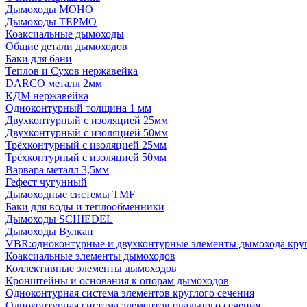
Дымоходы МОНО
Дымоходы ТЕРМО
Коаксиальные дымоходы
Общие детали дымоходов
Баки для бани
Теплов и Сухов нержавейка
DARCO металл 2мм
КДМ нержавейка
Одноконтурный толщина 1 мм
Двухконтурный с изоляцией 25мм
Двухконтурный с изоляцией 50мм
Трёхконтурный с изоляцией 25мм
Трёхконтурный с изоляцией 50мм
Варвара металл 3,5мм
Гефест чугунный
Дымоходные системы TMF
Баки для воды и теплообменники
Дымоходы SCHIEDEL
Дымоходы Вулкан
VBR:одноконтурные и двухконтурные элементы дымохода кру
Коаксиальные элементы дымоходов
Коллективные элементы дымоходов
Кронштейны и основания к опорам дымоходов
Одноконтурная система элементов круглого сечения
Одноконтурная система элементов овального сечения