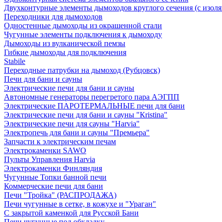
Двухконтурные элементы дымоходов круглого сечения (с изол
Переходники для дымоходов
Одностенные дымоходы из окрашенной стали
Чугунные элементы подключения к дымоходу
Дымоходы из вулканической пемзы
Гибкие дымоходы для подключения
Stabile
Переходные патрубки на дымоход (Рубцовск)
Печи для бани и сауны
Электрические печи для бани и сауны
Автономные генераторы перегретого пара АЭГПП
Электрические ПАРОТЕРМАЛЬНЫЕ печи для бани
Электрические печи для бани и сауны "Кristina"
Электрические печи для сауны "Harvia"
Электропечь для бани и сауны "Премьера"
Запчасти к электрическим печам
Электрокаменки SAWO
Пульты Управления Harvia
Электрокаменки Финляндия
Чугунные Топки банной печи
Коммерческие печи для бани
Печи "Тройка" (РАСПРОДАЖА)
Печи чугунные в сетке, в кожухе и "Ураган"
С закрытой каменкой для Русской Бани
Печи чугунные под обкладку