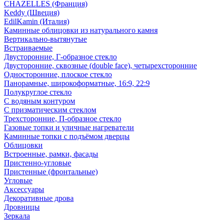
CHAZELLES (Франция)
Keddy (Швеция)
EdilKamin (Италия)
Каминные облицовки из натурального камня
Вертикально-вытянутые
Встраиваемые
Двусторонние, Г-образное стекло
Двусторонние, сквозные (double face), четырехсторонние
Односторонние, плоское стекло
Панорамные, широкоформатные, 16:9, 22:9
Полукруглое стекло
С водяным контуром
С призматическим стеклом
Трехсторонние, П-образное стекло
Газовые топки и уличные нагреватели
Каминные топки с подъёмом дверцы
Облицовки
Встроенные, рамки, фасады
Пристенно-угловые
Пристенные (фронтальные)
Угловые
Аксессуары
Декоративные дрова
Дровницы
Зеркала