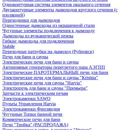
Одноконтурная система элементов овального сечения
Двухконтурные элементы дымоходов круглого сечения (с
изоляцией)
Переходники для дымоходов
Одностенные дымоходы из окрашенной стали
Чугунные элементы подключения к дымоходу
Дымоходы из вулканической пемзы
Гибкие дымоходы для подключения
Stabile
Переходные патрубки на дымоход (Рубцовск)
Печи для бани и сауны
Электрические печи для бани и сауны
Автономные генераторы перегретого пара АЭГПП
Электрические ПАРОТЕРМАЛЬНЫЕ печи для бани
Электрические печи для бани и сауны "Кristina"
Электрические печи для сауны "Harvia"
Электропечь для бани и сауны "Премьера"
Запчасти к электрическим печам
Электрокаменки SAWO
Пульты Управления Harvia
Электрокаменки Финляндия
Чугунные Топки банной печи
Коммерческие печи для бани
Печи "Тройка" (РАСПРОДАЖА)
Печи чугунные в сетке, в кожухе и "Ураган"