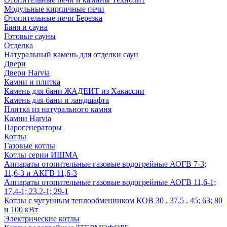
Модульные кирпичные печи
Отопительные печи Березка
Баня и сауна
Готовые сауны
Отделка
Натуральный камень для отделки саун
Двери
Двери Harvia
Камни и плитка
Камень для бани ЖАДЕИТ из Хакассии
Камень для бани и ландшафта
Плитка из натурального камня
Камни Harvia
Парогенераторы
Котлы
Газовые котлы
Котлы серии ИШМА
Аппараты отопительные газовые водогрейные АОГВ 7-3;
11,6-3 и АКГВ 11,6-3
Аппараты отопительные газовые водогрейные АОГВ 11,6-1;
17,4-1; 23,2-1; 29-1
Котлы с чугунным теплообменником КОВ 30 . 37,5 . 45; 63; 80
и 100 кВт
Электрические котлы