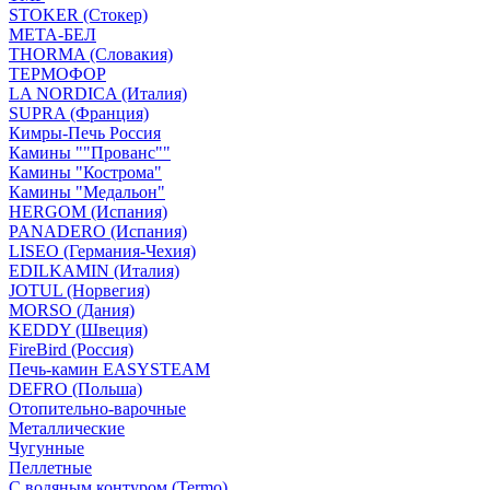
STOKER (Стокер)
МЕТА-БЕЛ
THORMA (Словакия)
ТЕРМОФОР
LA NORDICA (Италия)
SUPRA (Франция)
Кимры-Печь Россия
Камины ""Прованс""
Камины "Кострома"
Камины "Медальон"
HERGOM (Испания)
PANADERO (Испания)
LISEO (Германия-Чехия)
EDILKAMIN (Италия)
JOTUL (Норвегия)
MORSO (Дания)
KEDDY (Швеция)
FireBird (Россия)
Печь-камин EASYSTEAM
DEFRO (Польша)
Отопительно-варочные
Металлические
Чугунные
Пеллетные
С водяным контуром (Termo)