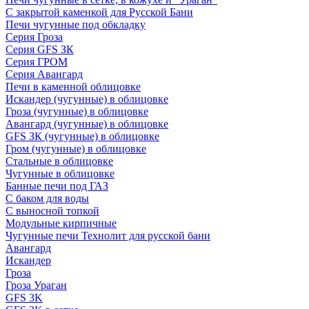
С закрытой каменкой для Русской Бани
Печи чугунные под обкладку
Серия Гроза
Серия GFS ЗК
Серия ГРОМ
Серия Авангард
Печи в каменной облицовке
Искандер (чугунные) в облицовке
Гроза (чугунные) в облицовке
Авангард (чугунные) в облицовке
GFS ЗК (чугунные) в облицовке
Гром (чугунные) в облицовке
Стальные в облицовке
Чугунные в облицовке
Банные печи под ГАЗ
С баком для воды
С выносной топкой
Модульные кирпичные
Чугунные печи Технолит для русской бани
Авангард
Искандер
Гроза
Гроза Ураган
GFS 3K