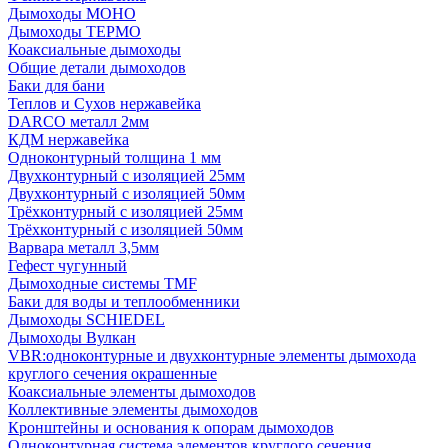
Дымоходы МОНО
Дымоходы ТЕРМО
Коаксиальные дымоходы
Общие детали дымоходов
Баки для бани
Теплов и Сухов нержавейка
DARCO металл 2мм
КДМ нержавейка
Одноконтурный толщина 1 мм
Двухконтурный с изоляцией 25мм
Двухконтурный с изоляцией 50мм
Трёхконтурный с изоляцией 25мм
Трёхконтурный с изоляцией 50мм
Варвара металл 3,5мм
Гефест чугунный
Дымоходные системы TMF
Баки для воды и теплообменники
Дымоходы SCHIEDEL
Дымоходы Вулкан
VBR:одноконтурные и двухконтурные элементы дымохода
круглого сечения окрашенные
Коаксиальные элементы дымоходов
Коллективные элементы дымоходов
Кронштейны и основания к опорам дымоходов
Одноконтурная система элементов круглого сечения