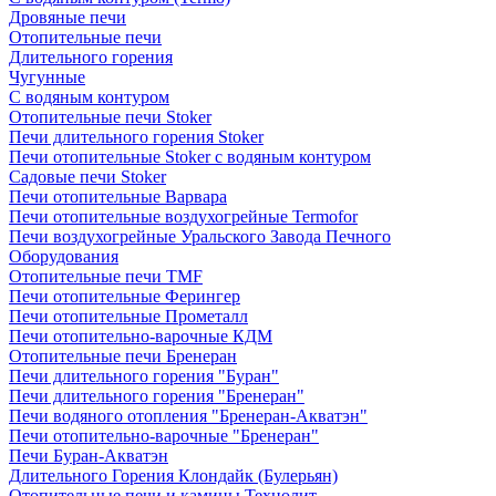
Дровяные печи
Отопительные печи
Длительного горения
Чугунные
C водяным контуром
Отопительные печи Stoker
Печи длительного горения Stoker
Печи отопительные Stoker с водяным контуром
Садовые печи Stoker
Печи отопительные Варвара
Печи отопительные воздухогрейные Termofor
Печи воздухогрейные Уральского Завода Печного
Оборудования
Отопительные печи TMF
Печи отопительные Ферингер
Печи отопительные Прометалл
Печи отопительно-варочные КДМ
Отопительные печи Бренеран
Печи длительного горения "Буран"
Печи длительного горения "Бренеран"
Печи водяного отопления "Бренеран-Акватэн"
Печи отопительно-варочные "Бренеран"
Печи Буран-Акватэн
Длительного Горения Клондайк (Булерьян)
Отопительные печи и камины Технолит