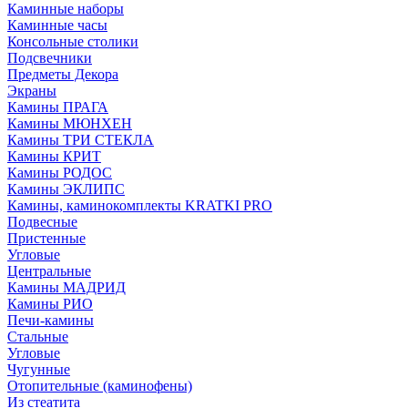
Каминные наборы
Каминные часы
Консольные столики
Подсвечники
Предметы Декора
Экраны
Камины ПРАГА
Камины МЮНХЕН
Камины ТРИ СТЕКЛА
Камины КРИТ
Камины РОДОС
Камины ЭКЛИПС
Камины, каминокомплекты KRATKI PRO
Подвесные
Пристенные
Угловые
Центральные
Камины МАДРИД
Камины РИО
Печи-камины
Стальные
Угловые
Чугунные
Отопительные (каминофены)
Из стеатита