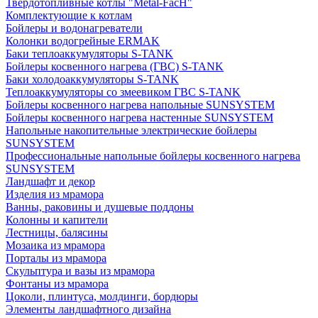
Твердотопливные котлы "Metal-FacH"
Комплектующие к котлам
Бойлеры и водонагреватели
Колонки водогрейные ERMAK
Баки теплоаккумуляторы S-TANK
Бойлеры косвенного нагрева (ГВС) S-TANK
Баки холодоаккумуляторы S-TANK
Теплоаккумуляторы со змеевиком ГВС S-TANK
Бойлеры косвенного нагрева напольные SUNSYSTEM
Бойлеры косвенного нагрева настенные SUNSYSTEM
Напольные накопительные электрические бойлеры
SUNSYSTEM
Профессиональные напольные бойлеры косвенного нагрева
SUNSYSTEM
Ландшафт и декор
Изделия из мрамора
Ванны, раковины и душевые поддоны
Колонны и капители
Лестницы, балясины
Мозаика из мрамора
Порталы из мрамора
Скульптура и вазы из мрамора
Фонтаны из мрамора
Цоколи, плинтуса, молдинги, бордюры
Элементы ландшафтного дизайна