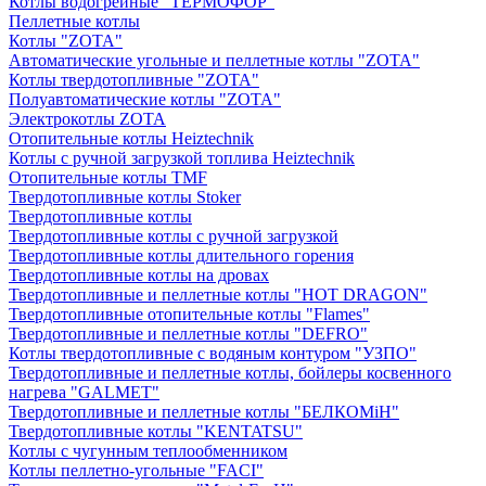
Котлы водогрейные "ТЕРМОФОР"
Пеллетные котлы
Котлы "ZOTA"
Автоматические угольные и пеллетные котлы "ZOTA"
Котлы твердотопливные "ZOTA"
Полуавтоматические котлы "ZOTA"
Электрокотлы ZOTA
Отопительные котлы Heiztechnik
Котлы с ручной загрузкой топлива Heiztechnik
Отопительные котлы TMF
Твердотопливные котлы Stoker
Твердотопливные котлы
Твердотопливные котлы с ручной загрузкой
Твердотопливные котлы длительного горения
Твердотопливные котлы на дровах
Твердотопливные и пеллетные котлы "HOT DRAGON"
Твердотопливные отопительные котлы "Flames"
Твердотопливные и пеллетные котлы "DEFRO"
Котлы твердотопливные с водяным контуром "УЗПО"
Твердотопливные и пеллетные котлы, бойлеры косвенного
нагрева "GALMET"
Твердотопливные и пеллетные котлы "БЕЛКОМiН"
Твердотопливные котлы "KENTATSU"
Котлы с чугунным теплообменником
Котлы пеллетно-угольные "FACI"