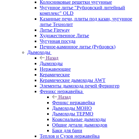
Колосниковые решетки чугунные
Чугунное литье "Рубцовский литейный
комплекс" OLD
Казанные печи, плиты под казан, чугунное
литье Технолит
Литье Fireway
Художественное Литье
Чугунная посуда
Печное-каминное литье (Рубцовск)
Дымоходы
Назад
Дымоходы
Нержавеющие
Керамические
Керамические дымоходы AWT
Элементы дымохода печей Ферингер
Феникс нержавейка
Назад
Феникс нержавейка
Дымоходы МОНО
Дымоходы ТЕРМО
Коаксиальные дымоходы
Общие детали дымоходов
Баки для бани
Теплов и Сухов нержавейка