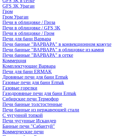
GFS 3K в сетке
GFS 3K Ураган
Гром
Гром Ураган
Печи в облицовке / Гроза
Печи в облицовке / GFS 3K
Печи в облицовке / Гром
Печи для бани Варвара
Печи банные "ВАРВАРА" в конвекционном кожухе
Печи банные "ВАРВАРА" в облицовке из камня
Печи банные "ВАРВАРА" в сетке
Коммерция
Комплектующие Варвара
Печи для бани ERMAK
Дровяные печи для бани Ermak
Газовые печи для бани Ermak
Газовые горелки
Газодровяные печи для бани Ermak
Сибирские печи Термофор
Печи банные толстостенные
Печи банные из нержавеющей стали
С чугунной топкой
Печи чугунные Искандер
Банные печи "Сабантуй"
Коммерческие печи