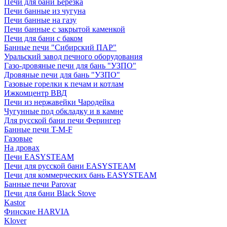
Печи для бани Березка
Печи банные из чугуна
Печи банные на газу
Печи банные с закрытой каменкой
Печи для бани с баком
Банные печи "Сибирский ПАР"
Уральский завод печного оборудования
Газо-дровяные печи для бань "УЗПО"
Дровяные печи для бань "УЗПО"
Газовые горелки к печам и котлам
Ижкомцентр ВВД
Печи из нержавейки Чародейка
Чугунные под обкладку и в камне
Для русской бани печи Ферингер
Банные печи T-M-F
Газовые
На дровах
Печи EASYSTEAM
Печи для русской бани EASYSTEAM
Печи для коммерческих бань EASYSTEAM
Банные печи Parovar
Печи для бани Black Stove
Kastor
Финские HARVIA
Klover