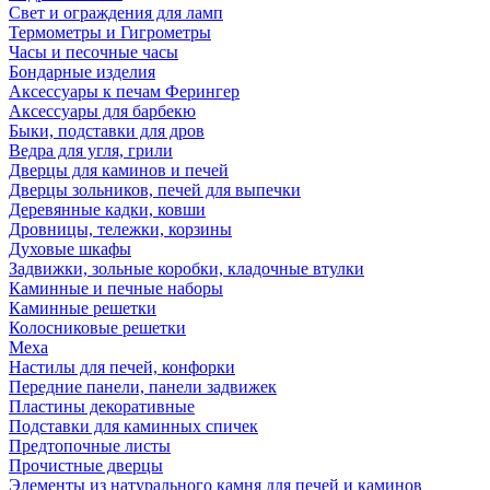
Свет и ограждения для ламп
Термометры и Гигрометры
Часы и песочные часы
Бондарные изделия
Аксессуары к печам Ферингер
Аксессуары для барбекю
Быки, подставки для дров
Ведра для угля, грили
Дверцы для каминов и печей
Дверцы зольников, печей для выпечки
Деревянные кадки, ковши
Дровницы, тележки, корзины
Духовые шкафы
Задвижки, зольные коробки, кладочные втулки
Каминные и печные наборы
Каминные решетки
Колосниковые решетки
Меха
Настилы для печей, конфорки
Передние панели, панели задвижек
Пластины декоративные
Подставки для каминных спичек
Предтопочные листы
Прочистные дверцы
Элементы из натурального камня для печей и каминов