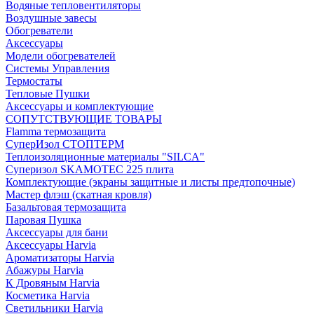
Водяные тепловентиляторы
Воздушные завесы
Обогреватели
Аксессуары
Модели обогревателей
Системы Управления
Термостаты
Тепловые Пушки
Аксессуары и комплектующие
СОПУТСТВУЮЩИЕ ТОВАРЫ
Flamma термозащита
СуперИзол СТОПТЕРМ
Теплоизоляционные материалы "SILCA"
Суперизол SKAMOTEC 225 плита
Комплектующие (экраны защитные и листы предтопочные)
Мастер флэш (скатная кровля)
Базальтовая термозащита
Паровая Пушка
Аксессуары для бани
Аксессуары Harvia
Ароматизаторы Harvia
Абажуры Harvia
К Дровяным Harvia
Косметика Harvia
Светильники Harvia