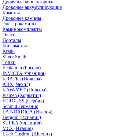
Дровяные конвекторные
Дровяные аккумулирующие
Камины
Дровяные камины
Электрокамины
Каминокомплекты
Очаги
Порталы
Биокамины
Kratki
Silver Smith
Топки
Ecokamin (Россия)
INVICTA (Франция)
KRATKI (Польша)
ABX (Чехия)
KAW-MET (Польша)
Plamen (Хорватия)
FERGUSS (Сербия)
Schmid Германия
LA NORDICA (Италия)
Hergom (Испания)
SUPRA (Франция)
MCZ (Италия)
Liseo Castiron (Швеция)