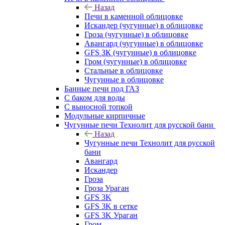
Назад
Печи в каменной облицовке
Искандер (чугунные) в облицовке
Гроза (чугунные) в облицовке
Авангард (чугунные) в облицовке
GFS ЗК (чугунные) в облицовке
Гром (чугунные) в облицовке
Стальные в облицовке
Чугунные в облицовке
Банные печи под ГАЗ
С баком для воды
С выносной топкой
Модульные кирпичные
Чугунные печи Технолит для русской бани
Назад
Чугунные печи Технолит для русской
бани
Авангард
Искандер
Гроза
Гроза Ураган
GFS 3K
GFS 3K в сетке
GFS 3K Ураган
Гром