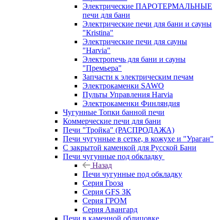
Электрические ПАРОТЕРМАЛЬНЫЕ
печи для бани
Электрические печи для бани и сауны
"Кristina"
Электрические печи для сауны
"Harvia"
Электропечь для бани и сауны
"Премьера"
Запчасти к электрическим печам
Электрокаменки SAWO
Пульты Управления Harvia
Электрокаменки Финляндия
Чугунные Топки банной печи
Коммерческие печи для бани
Печи "Тройка" (РАСПРОДАЖА)
Печи чугунные в сетке, в кожухе и "Ураган"
С закрытой каменкой для Русской Бани
Печи чугунные под обкладку
Назад
Печи чугунные под обкладку
Серия Гроза
Серия GFS ЗК
Серия ГРОМ
Серия Авангард
Печи в каменной облицовке