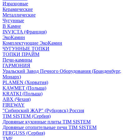
Изразцовые
Керамические
Металлические
Чугунные
В Камне
INVICTA (Франция)
ЭкоКамин
Комплектующие ЭкоКамин
ЧУГУННЫЕ ТОПКИ
ТОПКИ ПРАЙМ
Печи-камины
ГАРМОНИЯ
Уральский Завод Печного Оборудования (Бранденбург,
Монарх)
PLAMEN (Хорватия)
KAWMET (Польша)
KRATKI (Польша)
ABX (Чехия)
FIREWAY
"Сибирский ЖАР" (Рубцовск) Россия
TIM SISTEM (Сербия)
Дровяные кухонные плиты TIM SISTEM
Дровяные отопительные печи TIM SISTEM
FERGUSS (Сербия)
TMF