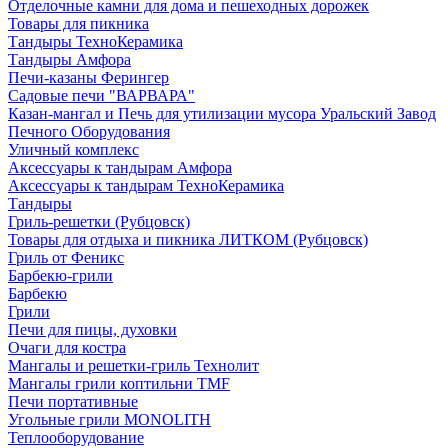
Отделочные камни для дома и пешеходных дорожек
Товары для пикника
Тандыры ТехноКерамика
Тандыры Амфора
Печи-казаны Ферингер
Садовые печи "ВАРВАРА"
Казан-мангал и Печь для утилизации мусора Уральский Завод
Печного Оборудования
Уличный комплекс
Аксессуары к тандырам Амфора
Аксессуары к тандырам ТехноКерамика
Тандыры
Гриль-решетки (Рубцовск)
Товары для отдыха и пикника ЛИТКОМ (Рубцовск)
Гриль от Феникс
Барбекю-грили
Барбекю
Грили
Печи для пицы, духовки
Очаги для костра
Мангалы и решетки-гриль Технолит
Мангалы грили коптильни TMF
Печи портативные
Угольные грили MONOLITH
Теплооборудование