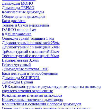
Дымоходы МОНО
Дымоходы ТЕРМО
Коаксиальные дымоходы
Общие детали дымоходов
Баки для бани
Теплов и Сухов нержавейка
DARCO металл 2мм
КДМ нержавейка
Одноконтурный толщина 1 мм
Двухконтурный с изоляцией 25мм
Двухконтурный с изоляцией 50мм
Трёхконтурный с изоляцией 25мм
Трёхконтурный с изоляцией 50мм
Варвара металл 3,5мм
Гефест чугунный
Дымоходные системы TMF
Баки для воды и теплообменники
Дымоходы SCHIEDEL
Дымоходы Вулкан
VBR:одноконтурные и двухконтурные элементы дымохода
круглого сечения окрашенные
Коаксиальные элементы дымоходов
Коллективные элементы дымоходов
Кронштейны и основания к опорам дымоходов
Одноконтурная система элементов круглого сечения