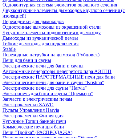
Одноконтурная система элементов овального сечения
Двухконтурные элементы дымоходов круглого сечения (с
изоляцией)
Переходники для дымоходов
Одностенные дымоходы из окрашенной стали
Чугунные элементы подключения к дымоходу
Дымоходы из вулканической пемзы
Гибкие дымоходы для подключения
Stabile
Переходные патрубки на дымоход (Рубцовск)
Печи для бани и сауны
Электрические печи для бани и сауны
Автономные генераторы перегретого пара АЭГПП
Электрические ПАРОТЕРМАЛЬНЫЕ печи для бани
Электрические печи для бани и сауны "Кristina"
Электрические печи для сауны "Harvia"
Электропечь для бани и сауны "Премьера"
Запчасти к электрическим печам
Электрокаменки SAWO
Пульты Управления Harvia
Электрокаменки Финляндия
Чугунные Топки банной печи
Коммерческие печи для бани
Печи "Тройка" (РАСПРОДАЖА)
Печи чугунные в сетке, в кожухе и "Ураган"