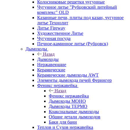
Колосниковые решетки чугунные
Чугунное литье "Рубцовский литейный
комплекс" OLD
Казанные печи, плиты под казан, чугунное
литье Технолит
Литье Fireway
Художественное Литье
Чугунная посуда
Печное-каминное литье (Рубцовск)
Дымоходы
Назад
Дымоходы
Нержавеющие
Керамические
Керамические дымоходы AWT
Элементы дымохода печей Ферингер
Феникс нержавейка
Назад
Феникс нержавейка
Дымоходы МОНО
Дымоходы ТЕРМО
Коаксиальные дымоходы
Общие детали дымоходов
Баки для бани
Теплов и Сухов нержавейка