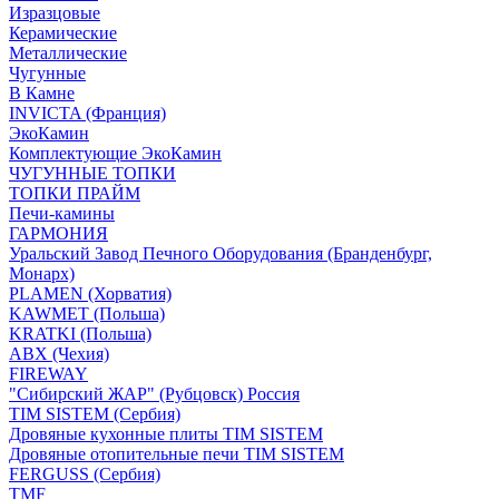
Изразцовые
Керамические
Металлические
Чугунные
В Камне
INVICTA (Франция)
ЭкоКамин
Комплектующие ЭкоКамин
ЧУГУННЫЕ ТОПКИ
ТОПКИ ПРАЙМ
Печи-камины
ГАРМОНИЯ
Уральский Завод Печного Оборудования (Бранденбург,
Монарх)
PLAMEN (Хорватия)
KAWMET (Польша)
KRATKI (Польша)
ABX (Чехия)
FIREWAY
"Сибирский ЖАР" (Рубцовск) Россия
TIM SISTEM (Сербия)
Дровяные кухонные плиты TIM SISTEM
Дровяные отопительные печи TIM SISTEM
FERGUSS (Сербия)
TMF