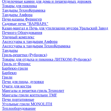
Отделочные камни для дома и пешеходных дорожек
Товары для пикника
Тандыры ТехноКерамика
Тандыры Амфора
Печи-казаны Ферингер
Садовые печи "ВАРВАРА"
Казан-мангал и Печь для утилизации мусора Уральский Завод
Печного Оборудования
Уличный комплекс
Аксессуары к тандырам Амфора
Аксессуары к тандырам ТехноКерамика
Тандыры
Гриль-решетки (Рубцовск)
Товары для отдыха и пикника ЛИТКОМ (Рубцовск)
Гриль от Феникс
Барбекю-грили
Барбекю
Грили
Печи для пицы, духовки
Очаги для костра
Мангалы и решетки-гриль Технолит
Мангалы грили коптильни TMF
Печи портативные
Угольные грили MONOLITH
Теплооборудование