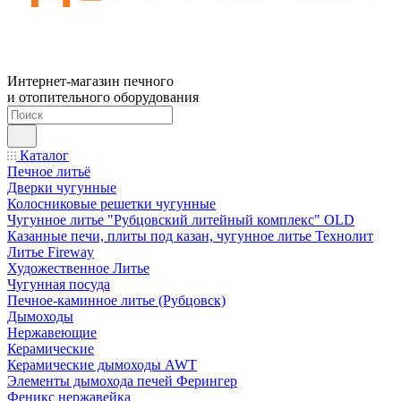
Интернет-магазин печного
и отопительного оборудования
Каталог
Печное литьё
Дверки чугунные
Колосниковые решетки чугунные
Чугунное литье "Рубцовский литейный комплекс" OLD
Казанные печи, плиты под казан, чугунное литье Технолит
Литье Fireway
Художественное Литье
Чугунная посуда
Печное-каминное литье (Рубцовск)
Дымоходы
Нержавеющие
Керамические
Керамические дымоходы AWT
Элементы дымохода печей Ферингер
Феникс нержавейка