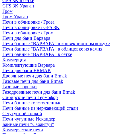
GFS 3K в сетке
GFS 3K Ураган
Гром
Гром Ураган
Печи в облицовке / Гроза
Печи в облицовке / GFS 3K
Печи в облицовке / Гром
Печи для бани Варвара
Печи банные "ВАРВАРА" в конвекционном кожухе
Печи банные "ВАРВАРА" в облицовке из камня
Печи банные "ВАРВАРА" в сетке
Коммерция
Комплектующие Варвара
Печи для бани ERMAK
Дровяные печи для бани Ermak
Газовые печи для бани Ermak
Газовые горелки
Газодровяные печи для бани Ermak
Сибирские печи Термофор
Печи банные толстостенные
Печи банные из нержавеющей стали
С чугунной топкой
Печи чугунные Искандер
Банные печи "Сабантуй"
Коммерческие печи