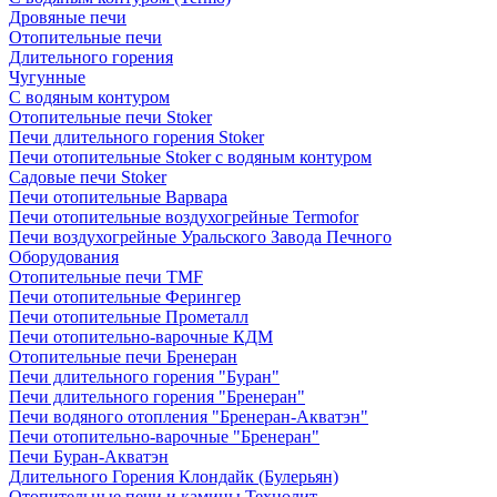
Дровяные печи
Отопительные печи
Длительного горения
Чугунные
C водяным контуром
Отопительные печи Stoker
Печи длительного горения Stoker
Печи отопительные Stoker с водяным контуром
Садовые печи Stoker
Печи отопительные Варвара
Печи отопительные воздухогрейные Termofor
Печи воздухогрейные Уральского Завода Печного
Оборудования
Отопительные печи TMF
Печи отопительные Ферингер
Печи отопительные Прометалл
Печи отопительно-варочные КДМ
Отопительные печи Бренеран
Печи длительного горения "Буран"
Печи длительного горения "Бренеран"
Печи водяного отопления "Бренеран-Акватэн"
Печи отопительно-варочные "Бренеран"
Печи Буран-Акватэн
Длительного Горения Клондайк (Булерьян)
Отопительные печи и камины Технолит