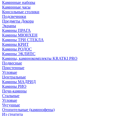
Каминные наборы
Каминные часы
Консольные столики
Подсвечники
Предметы Декора
Экраны
Камины ПРАГА
Камины МЮНХЕН
Камины ТРИ СТЕКЛА
Камины КРИТ
Камины РОДОС
Камины ЭКЛИПС
Камины, каминокомплекты KRATKI PRO
Подвесные
Пристенные
Угловые
Центральные
Камины МАДРИД
Камины РИО
Печи-камины
Стальные
Угловые
Чугунные
Отопительные (каминофены)
Из стеатита