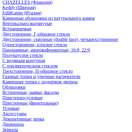
CHAZELLES (Франция)
Keddy (Швеция)
EdilKamin (Италия)
Каминные облицовки из натурального камня
Вертикально-вытянутые
Встраиваемые
Двусторонние, Г-образное стекло
Двусторонние, сквозные (double face), четырехсторонние
Односторонние, плоское стекло
Панорамные, широкоформатные, 16:9, 22:9
Полукруглое стекло
С водяным контуром
С призматическим стеклом
Трехсторонние, П-образное стекло
Газовые топки и уличные нагреватели
Каминные топки с подъёмом дверцы
Облицовки
Встроенные, рамки, фасады
Пристенно-угловые
Пристенные (фронтальные)
Угловые
Аксессуары
Декоративные дрова
Дровницы
Зеркала