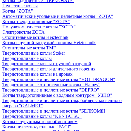
Котлы водогрейные "ТЕРМОФОР"
Пеллетные котлы
Котлы "ZOTA"
Автоматические угольные и пеллетные котлы "ZOTA"
Котлы твердотопливные "ZOTA"
Полуавтоматические котлы "ZOTA"
Электрокотлы ZOTA
Отопительные котлы Heiztechnik
Котлы с ручной загрузкой топлива Heiztechnik
Отопительные котлы TMF
Твердотопливные котлы Stoker
Твердотопливные котлы
Твердотопливные котлы с ручной загрузкой
Твердотопливные котлы длительного горения
Твердотопливные котлы на дровах
Твердотопливные и пеллетные котлы "HOT DRAGON"
Твердотопливные отопительные котлы "Flames"
Твердотопливные и пеллетные котлы "DEFRO"
Котлы твердотопливные с водяным контуром "УЗПО"
Твердотопливные и пеллетные котлы, бойлеры косвенного
нагрева "GALMET"
Твердотопливные и пеллетные котлы "БЕЛКОМiН"
Твердотопливные котлы "KENTATSU"
Котлы с чугунным теплообменником
Котлы пеллетно-угольные "FACI"