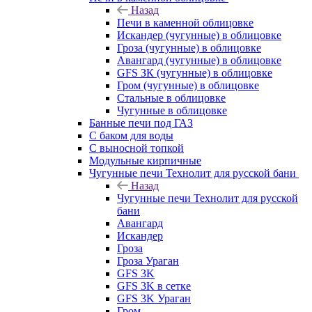
Назад
Печи в каменной облицовке
Искандер (чугунные) в облицовке
Гроза (чугунные) в облицовке
Авангард (чугунные) в облицовке
GFS ЗК (чугунные) в облицовке
Гром (чугунные) в облицовке
Стальные в облицовке
Чугунные в облицовке
Банные печи под ГАЗ
С баком для воды
С выносной топкой
Модульные кирпичные
Чугунные печи Технолит для русской бани
Назад
Чугунные печи Технолит для русской
бани
Авангард
Искандер
Гроза
Гроза Ураган
GFS 3K
GFS 3K в сетке
GFS 3K Ураган
Гром