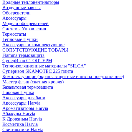
Водяные тепловентиляторы
Воздушные завесы
Обогреватели
Аксессуары
Модели обогревателей
Системы Управления
Термостаты
Тепловые Пушки
Аксессуары и комплектующие
СОПУТСТВУЮЩИЕ ТОВАРЫ
Flamma термозащита
СуперИзол СТОПТЕРМ
Теплоизоляционные материалы "SILCA"
Суперизол SKAMOTEC 225 плита
Комплектующие (экраны защитные и листы предтопочные)
Мастер флэш (скатная кровля)
Базальтовая термозащита
Паровая Пушка
Аксессуары для бани
Аксессуары Harvia
Ароматизаторы Harvia
Абажуры Harvia
К Дровяным Harvia
Косметика Harvia
Светильники Harvia