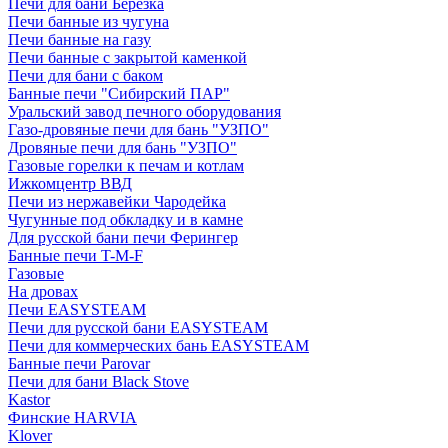
Печи для бани Березка
Печи банные из чугуна
Печи банные на газу
Печи банные с закрытой каменкой
Печи для бани с баком
Банные печи "Сибирский ПАР"
Уральский завод печного оборудования
Газо-дровяные печи для бань "УЗПО"
Дровяные печи для бань "УЗПО"
Газовые горелки к печам и котлам
Ижкомцентр ВВД
Печи из нержавейки Чародейка
Чугунные под обкладку и в камне
Для русской бани печи Ферингер
Банные печи T-M-F
Газовые
На дровах
Печи EASYSTEAM
Печи для русской бани EASYSTEAM
Печи для коммерческих бань EASYSTEAM
Банные печи Parovar
Печи для бани Black Stove
Kastor
Финские HARVIA
Klover