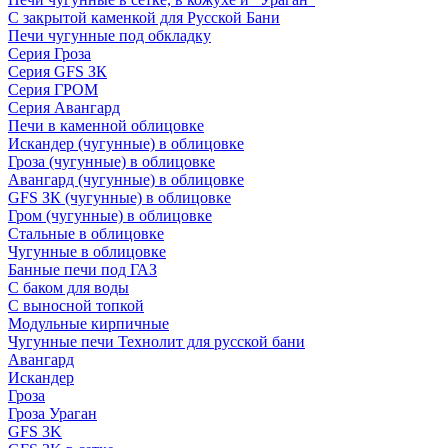
С закрытой каменкой для Русской Бани
Печи чугунные под обкладку
Серия Гроза
Серия GFS ЗК
Серия ГРОМ
Серия Авангард
Печи в каменной облицовке
Искандер (чугунные) в облицовке
Гроза (чугунные) в облицовке
Авангард (чугунные) в облицовке
GFS ЗК (чугунные) в облицовке
Гром (чугунные) в облицовке
Стальные в облицовке
Чугунные в облицовке
Банные печи под ГАЗ
С баком для воды
С выносной топкой
Модульные кирпичные
Чугунные печи Технолит для русской бани
Авангард
Искандер
Гроза
Гроза Ураган
GFS 3K