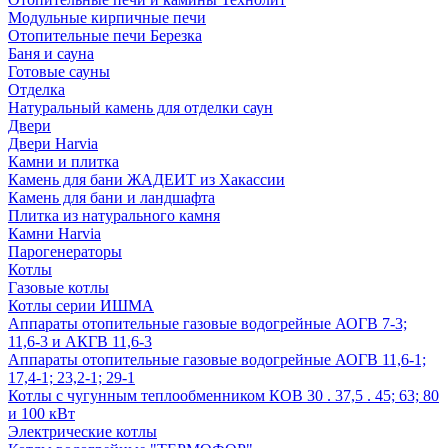
Модульные кирпичные печи
Отопительные печи Березка
Баня и сауна
Готовые сауны
Отделка
Натуральный камень для отделки саун
Двери
Двери Harvia
Камни и плитка
Камень для бани ЖАДЕИТ из Хакассии
Камень для бани и ландшафта
Плитка из натурального камня
Камни Harvia
Парогенераторы
Котлы
Газовые котлы
Котлы серии ИШМА
Аппараты отопительные газовые водогрейные АОГВ 7-3;
11,6-3 и АКГВ 11,6-3
Аппараты отопительные газовые водогрейные АОГВ 11,6-1;
17,4-1; 23,2-1; 29-1
Котлы с чугунным теплообменником КОВ 30 . 37,5 . 45; 63; 80
и 100 кВт
Электрические котлы