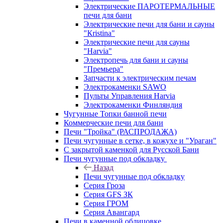
Электрические ПАРОТЕРМАЛЬНЫЕ
печи для бани
Электрические печи для бани и сауны
"Кristina"
Электрические печи для сауны
"Harvia"
Электропечь для бани и сауны
"Премьера"
Запчасти к электрическим печам
Электрокаменки SAWO
Пульты Управления Harvia
Электрокаменки Финляндия
Чугунные Топки банной печи
Коммерческие печи для бани
Печи "Тройка" (РАСПРОДАЖА)
Печи чугунные в сетке, в кожухе и "Ураган"
С закрытой каменкой для Русской Бани
Печи чугунные под обкладку
Назад
Печи чугунные под обкладку
Серия Гроза
Серия GFS ЗК
Серия ГРОМ
Серия Авангард
Печи в каменной облицовке