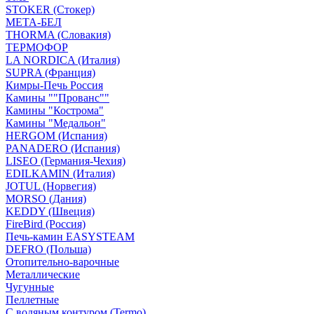
STOKER (Стокер)
МЕТА-БЕЛ
THORMA (Словакия)
ТЕРМОФОР
LA NORDICA (Италия)
SUPRA (Франция)
Кимры-Печь Россия
Камины ""Прованс""
Камины "Кострома"
Камины "Медальон"
HERGOM (Испания)
PANADERO (Испания)
LISEO (Германия-Чехия)
EDILKAMIN (Италия)
JOTUL (Норвегия)
MORSO (Дания)
KEDDY (Швеция)
FireBird (Россия)
Печь-камин EASYSTEAM
DEFRO (Польша)
Отопительно-варочные
Металлические
Чугунные
Пеллетные
С водяным контуром (Termo)