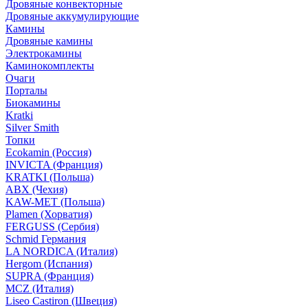
Дровяные конвекторные
Дровяные аккумулирующие
Камины
Дровяные камины
Электрокамины
Каминокомплекты
Очаги
Порталы
Биокамины
Kratki
Silver Smith
Топки
Ecokamin (Россия)
INVICTA (Франция)
KRATKI (Польша)
ABX (Чехия)
KAW-MET (Польша)
Plamen (Хорватия)
FERGUSS (Сербия)
Schmid Германия
LA NORDICA (Италия)
Hergom (Испания)
SUPRA (Франция)
MCZ (Италия)
Liseo Castiron (Швеция)