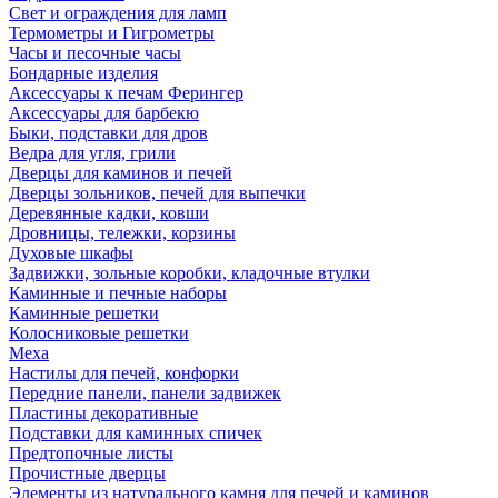
Свет и ограждения для ламп
Термометры и Гигрометры
Часы и песочные часы
Бондарные изделия
Аксессуары к печам Ферингер
Аксессуары для барбекю
Быки, подставки для дров
Ведра для угля, грили
Дверцы для каминов и печей
Дверцы зольников, печей для выпечки
Деревянные кадки, ковши
Дровницы, тележки, корзины
Духовые шкафы
Задвижки, зольные коробки, кладочные втулки
Каминные и печные наборы
Каминные решетки
Колосниковые решетки
Меха
Настилы для печей, конфорки
Передние панели, панели задвижек
Пластины декоративные
Подставки для каминных спичек
Предтопочные листы
Прочистные дверцы
Элементы из натурального камня для печей и каминов