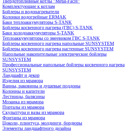
Твердотопливные котлы "Metal-FacH"
Комплектующие к котлам
Бойлеры и водонагреватели
Колонки водогрейные ERMAK
Баки теплоаккумуляторы S-TANK
Бойлеры косвенного нагрева (ГВС) S-TANK
Баки холодоаккумуляторы S-TANK
Теплоаккумуляторы со змеевиком ГВС S-TANK
Бойлеры косвенного нагрева напольные SUNSYSTEM
Бойлеры косвенного нагрева настенные SUNSYSTEM
Напольные накопительные электрические бойлеры
SUNSYSTEM
Профессиональные напольные бойлеры косвенного нагрева
SUNSYSTEM
Ландшафт и декор
Изделия из мрамора
Ванны, раковины и душевые поддоны
Колонны и капители
Лестницы, балясины
Мозаика из мрамора
Порталы из мрамора
Скульптура и вазы из мрамора
Фонтаны из мрамора
Цоколи, плинтуса, молдинги, бордюры
Элементы ландшафтного дизайна