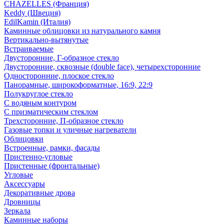
CHAZELLES (Франция)
Keddy (Швеция)
EdilKamin (Италия)
Каминные облицовки из натурального камня
Вертикально-вытянутые
Встраиваемые
Двусторонние, Г-образное стекло
Двусторонние, сквозные (double face), четырехсторонние
Односторонние, плоское стекло
Панорамные, широкоформатные, 16:9, 22:9
Полукруглое стекло
С водяным контуром
С призматическим стеклом
Трехсторонние, П-образное стекло
Газовые топки и уличные нагреватели
Облицовки
Встроенные, рамки, фасады
Пристенно-угловые
Пристенные (фронтальные)
Угловые
Аксессуары
Декоративные дрова
Дровницы
Зеркала
Каминные наборы