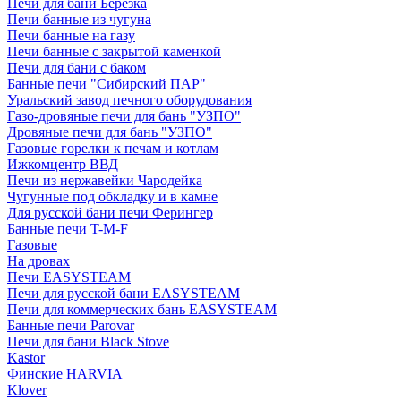
Печи для бани Березка
Печи банные из чугуна
Печи банные на газу
Печи банные с закрытой каменкой
Печи для бани с баком
Банные печи "Сибирский ПАР"
Уральский завод печного оборудования
Газо-дровяные печи для бань "УЗПО"
Дровяные печи для бань "УЗПО"
Газовые горелки к печам и котлам
Ижкомцентр ВВД
Печи из нержавейки Чародейка
Чугунные под обкладку и в камне
Для русской бани печи Ферингер
Банные печи T-M-F
Газовые
На дровах
Печи EASYSTEAM
Печи для русской бани EASYSTEAM
Печи для коммерческих бань EASYSTEAM
Банные печи Parovar
Печи для бани Black Stove
Kastor
Финские HARVIA
Klover