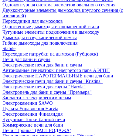
Одноконтурная система элементов овального сечения
Двухконтурные элементы дымоходов круглого сечения (с
изоляцией)
Переходники для дымоходов
Одностенные дымоходы из окрашенной стали
Чугунные элементы подключения к дымоходу
Дымоходы из вулканической пемзы
Гибкие дымоходы для подключения
Stabile
Переходные патрубки на дымоход (Рубцовск)
Печи для бани и сауны
Электрические печи для бани и сауны
Автономные генераторы перегретого пара АЭГПП
Электрические ПАРОТЕРМАЛЬНЫЕ печи для бани
Электрические печи для бани и сауны "Кristina"
Электрические печи для сауны "Harvia"
Электропечь для бани и сауны "Премьера"
Запчасти к электрическим печам
Электрокаменки SAWO
Пульты Управления Harvia
Электрокаменки Финляндия
Чугунные Топки банной печи
Коммерческие печи для бани
Печи "Тройка" (РАСПРОДАЖА)
Печи чугунные в сетке, в кожухе и "Ураган"