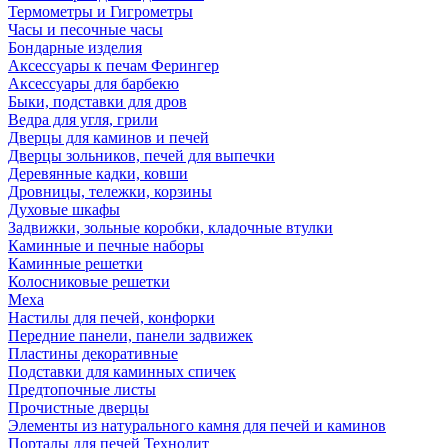
Термометры и Гигрометры
Часы и песочные часы
Бондарные изделия
Аксессуары к печам Ферингер
Аксессуары для барбекю
Быки, подставки для дров
Ведра для угля, грили
Дверцы для каминов и печей
Дверцы зольников, печей для выпечки
Деревянные кадки, ковши
Дровницы, тележки, корзины
Духовые шкафы
Задвижки, зольные коробки, кладочные втулки
Каминные и печные наборы
Каминные решетки
Колосниковые решетки
Меха
Настилы для печей, конфорки
Передние панели, панели задвижек
Пластины декоративные
Подставки для каминных спичек
Предтопочные листы
Прочистные дверцы
Элементы из натурального камня для печей и каминов
Порталы для печей Технолит