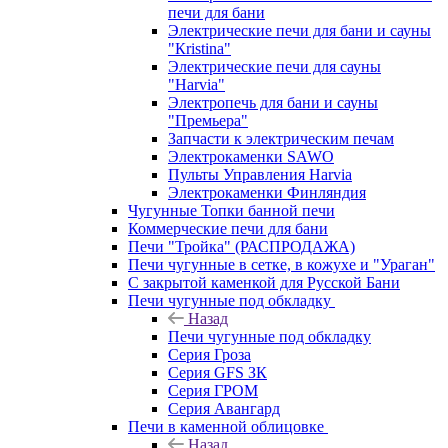
печи для бани
Электрические печи для бани и сауны
"Кristina"
Электрические печи для сауны
"Harvia"
Электропечь для бани и сауны
"Премьера"
Запчасти к электрическим печам
Электрокаменки SAWO
Пульты Управления Harvia
Электрокаменки Финляндия
Чугунные Топки банной печи
Коммерческие печи для бани
Печи "Тройка" (РАСПРОДАЖА)
Печи чугунные в сетке, в кожухе и "Ураган"
С закрытой каменкой для Русской Бани
Печи чугунные под обкладку
Назад
Печи чугунные под обкладку
Серия Гроза
Серия GFS ЗК
Серия ГРОМ
Серия Авангард
Печи в каменной облицовке
Назад