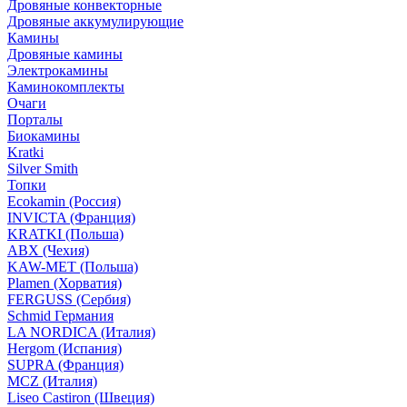
Дровяные конвекторные
Дровяные аккумулирующие
Камины
Дровяные камины
Электрокамины
Каминокомплекты
Очаги
Порталы
Биокамины
Kratki
Silver Smith
Топки
Ecokamin (Россия)
INVICTA (Франция)
KRATKI (Польша)
ABX (Чехия)
KAW-MET (Польша)
Plamen (Хорватия)
FERGUSS (Сербия)
Schmid Германия
LA NORDICA (Италия)
Hergom (Испания)
SUPRA (Франция)
MCZ (Италия)
Liseo Castiron (Швеция)