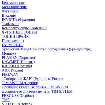
Керамические
Металлические
Чугунные
В Камне
INVICTA (Франция)
ЭкоКамин
Комплектующие ЭкоКамин
ЧУГУННЫЕ ТОПКИ
ТОПКИ ПРАЙМ
Печи-камины
ГАРМОНИЯ
Уральский Завод Печного Оборудования (Бранденбург,
Монарх)
PLAMEN (Хорватия)
KAWMET (Польша)
KRATKI (Польша)
ABX (Чехия)
FIREWAY
"Сибирский ЖАР" (Рубцовск) Россия
TIM SISTEM (Сербия)
Дровяные кухонные плиты TIM SISTEM
Дровяные отопительные печи TIM SISTEM
FERGUSS (Сербия)
TMF
STOKER (Стокер)