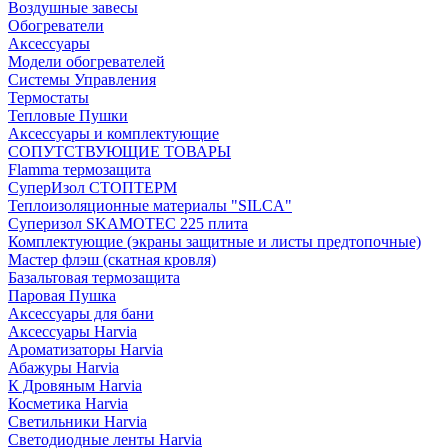
Воздушные завесы
Обогреватели
Аксессуары
Модели обогревателей
Системы Управления
Термостаты
Тепловые Пушки
Аксессуары и комплектующие
СОПУТСТВУЮЩИЕ ТОВАРЫ
Flamma термозащита
СуперИзол СТОПТЕРМ
Теплоизоляционные материалы "SILCA"
Суперизол SKAMOTEC 225 плита
Комплектующие (экраны защитные и листы предтопочные)
Мастер флэш (скатная кровля)
Базальтовая термозащита
Паровая Пушка
Аксессуары для бани
Аксессуары Harvia
Ароматизаторы Harvia
Абажуры Harvia
К Дровяным Harvia
Косметика Harvia
Светильники Harvia
Светодиодные ленты Harvia