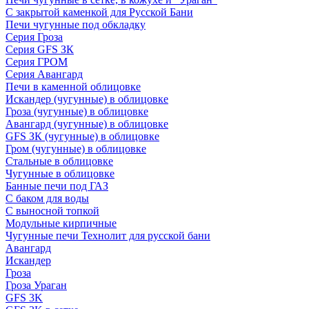
С закрытой каменкой для Русской Бани
Печи чугунные под обкладку
Серия Гроза
Серия GFS ЗК
Серия ГРОМ
Серия Авангард
Печи в каменной облицовке
Искандер (чугунные) в облицовке
Гроза (чугунные) в облицовке
Авангард (чугунные) в облицовке
GFS ЗК (чугунные) в облицовке
Гром (чугунные) в облицовке
Стальные в облицовке
Чугунные в облицовке
Банные печи под ГАЗ
С баком для воды
С выносной топкой
Модульные кирпичные
Чугунные печи Технолит для русской бани
Авангард
Искандер
Гроза
Гроза Ураган
GFS 3K