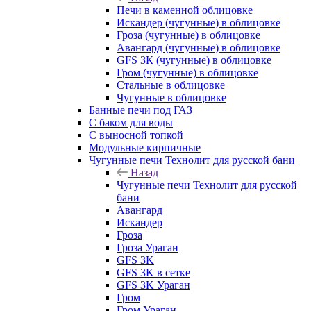
Печи в каменной облицовке
Искандер (чугунные) в облицовке
Гроза (чугунные) в облицовке
Авангард (чугунные) в облицовке
GFS ЗК (чугунные) в облицовке
Гром (чугунные) в облицовке
Стальные в облицовке
Чугунные в облицовке
Банные печи под ГАЗ
С баком для воды
С выносной топкой
Модульные кирпичные
Чугунные печи Технолит для русской бани
Назад
Чугунные печи Технолит для русской
бани
Авангард
Искандер
Гроза
Гроза Ураган
GFS 3K
GFS 3K в сетке
GFS 3K Ураган
Гром
Гром Ураган