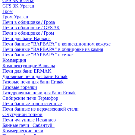
GFS 3K в сетке
GFS 3K Ураган
Гром
Гром Ураган
Печи в облицовке / Гроза
Печи в облицовке / GFS 3K
Печи в облицовке / Гром
Печи для бани Варвара
Печи банные "ВАРВАРА" в конвекционном кожухе
Печи банные "ВАРВАРА" в облицовке из камня
Печи банные "ВАРВАРА" в сетке
Коммерция
Комплектующие Варвара
Печи для бани ERMAK
Дровяные печи для бани Ermak
Газовые печи для бани Ermak
Газовые горелки
Газодровяные печи для бани Ermak
Сибирские печи Термофор
Печи банные толстостенные
Печи банные из нержавеющей стали
С чугунной топкой
Печи чугунные Искандер
Банные печи "Сабантуй"
Коммерческие печи