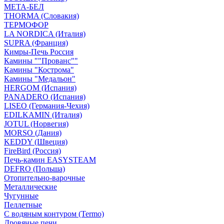
МЕТА-БЕЛ
THORMA (Словакия)
ТЕРМОФОР
LA NORDICA (Италия)
SUPRA (Франция)
Кимры-Печь Россия
Камины ""Прованс""
Камины "Кострома"
Камины "Медальон"
HERGOM (Испания)
PANADERO (Испания)
LISEO (Германия-Чехия)
EDILKAMIN (Италия)
JOTUL (Норвегия)
MORSO (Дания)
KEDDY (Швеция)
FireBird (Россия)
Печь-камин EASYSTEAM
DEFRO (Польша)
Отопительно-варочные
Металлические
Чугунные
Пеллетные
С водяным контуром (Termo)
Дровяные печи