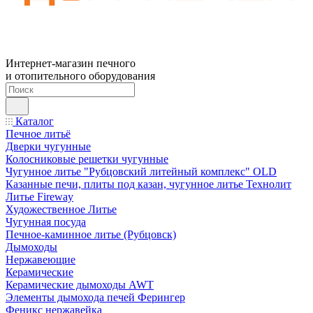
Интернет-магазин печного
и отопительного оборудования
Каталог
Печное литьё
Дверки чугунные
Колосниковые решетки чугунные
Чугунное литье "Рубцовский литейный комплекс" OLD
Казанные печи, плиты под казан, чугунное литье Технолит
Литье Fireway
Художественное Литье
Чугунная посуда
Печное-каминное литье (Рубцовск)
Дымоходы
Нержавеющие
Керамические
Керамические дымоходы AWT
Элементы дымохода печей Ферингер
Феникс нержавейка