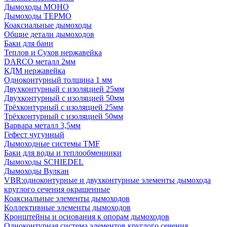
Дымоходы МОНО
Дымоходы ТЕРМО
Коаксиальные дымоходы
Общие детали дымоходов
Баки для бани
Теплов и Сухов нержавейка
DARCO металл 2мм
КДМ нержавейка
Одноконтурный толщина 1 мм
Двухконтурный с изоляцией 25мм
Двухконтурный с изоляцией 50мм
Трёхконтурный с изоляцией 25мм
Трёхконтурный с изоляцией 50мм
Варвара металл 3,5мм
Гефест чугунный
Дымоходные системы TMF
Баки для воды и теплообменники
Дымоходы SCHIEDEL
Дымоходы Вулкан
VBR:одноконтурные и двухконтурные элементы дымохода
круглого сечения окрашенные
Коаксиальные элементы дымоходов
Коллективные элементы дымоходов
Кронштейны и основания к опорам дымоходов
Одноконтурная система элементов круглого сечения