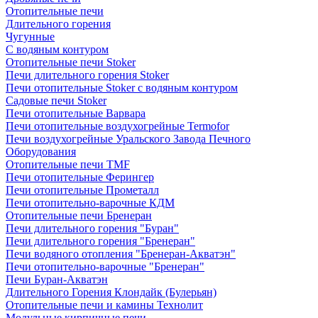
Отопительные печи
Длительного горения
Чугунные
C водяным контуром
Отопительные печи Stoker
Печи длительного горения Stoker
Печи отопительные Stoker с водяным контуром
Садовые печи Stoker
Печи отопительные Варвара
Печи отопительные воздухогрейные Termofor
Печи воздухогрейные Уральского Завода Печного
Оборудования
Отопительные печи TMF
Печи отопительные Ферингер
Печи отопительные Прометалл
Печи отопительно-варочные КДМ
Отопительные печи Бренеран
Печи длительного горения "Буран"
Печи длительного горения "Бренеран"
Печи водяного отопления "Бренеран-Акватэн"
Печи отопительно-варочные "Бренеран"
Печи Буран-Акватэн
Длительного Горения Клондайк (Булерьян)
Отопительные печи и камины Технолит
Модульные кирпичные печи