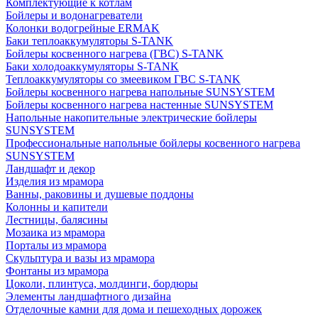
Комплектующие к котлам
Бойлеры и водонагреватели
Колонки водогрейные ERMAK
Баки теплоаккумуляторы S-TANK
Бойлеры косвенного нагрева (ГВС) S-TANK
Баки холодоаккумуляторы S-TANK
Теплоаккумуляторы со змеевиком ГВС S-TANK
Бойлеры косвенного нагрева напольные SUNSYSTEM
Бойлеры косвенного нагрева настенные SUNSYSTEM
Напольные накопительные электрические бойлеры
SUNSYSTEM
Профессиональные напольные бойлеры косвенного нагрева
SUNSYSTEM
Ландшафт и декор
Изделия из мрамора
Ванны, раковины и душевые поддоны
Колонны и капители
Лестницы, балясины
Мозаика из мрамора
Порталы из мрамора
Скульптура и вазы из мрамора
Фонтаны из мрамора
Цоколи, плинтуса, молдинги, бордюры
Элементы ландшафтного дизайна
Отделочные камни для дома и пешеходных дорожек