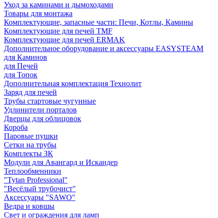
Уход за каминами и дымоходами
Товары для монтажа
Комплектующие, запасные части: Печи, Котлы, Камины
Комплектующие для печей TMF
Комплектующие для печей ERMAK
Дополнительное оборудование и аксессуары EASYSTEAM
для Каминов
для Печей
для Топок
Дополнительная комплектация Технолит
Заряд для печей
Трубы стартовые чугунные
Удлинители порталов
Дверцы для облицовок
Короба
Паровые пушки
Сетки на трубы
Комплекты ЗК
Модули для Авангард и Искандер
Теплообменники
"Tytan Professional"
"Весёлый трубочист"
Аксессуары "SAWO"
Ведра и ковшы
Свет и ограждения для ламп