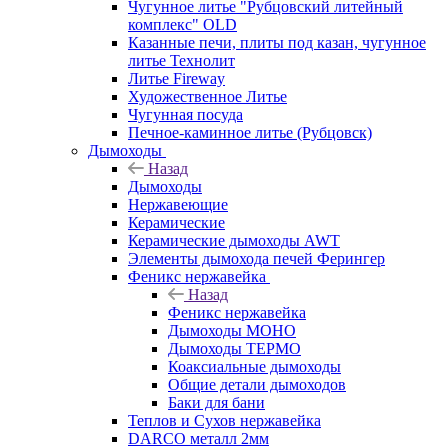
Чугунное литье "Рубцовский литейный
комплекс" OLD
Казанные печи, плиты под казан, чугунное
литье Технолит
Литье Fireway
Художественное Литье
Чугунная посуда
Печное-каминное литье (Рубцовск)
Дымоходы
Назад
Дымоходы
Нержавеющие
Керамические
Керамические дымоходы AWT
Элементы дымохода печей Ферингер
Феникс нержавейка
Назад
Феникс нержавейка
Дымоходы МОНО
Дымоходы ТЕРМО
Коаксиальные дымоходы
Общие детали дымоходов
Баки для бани
Теплов и Сухов нержавейка
DARCO металл 2мм