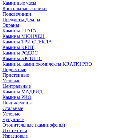
Каминные часы
Консольные столики
Подсвечники
Предметы Декора
Экраны
Камины ПРАГА
Камины МЮНХЕН
Камины ТРИ СТЕКЛА
Камины КРИТ
Камины РОДОС
Камины ЭКЛИПС
Камины, каминокомплекты KRATKI PRO
Подвесные
Пристенные
Угловые
Центральные
Камины МАДРИД
Камины РИО
Печи-камины
Стальные
Угловые
Чугунные
Отопительные (каминофены)
Из стеатита
Изразцовые