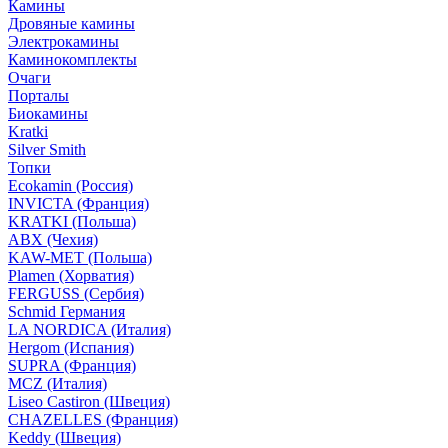
Камины
Дровяные камины
Электрокамины
Каминокомплекты
Очаги
Порталы
Биокамины
Kratki
Silver Smith
Топки
Ecokamin (Россия)
INVICTA (Франция)
KRATKI (Польша)
ABX (Чехия)
KAW-MET (Польша)
Plamen (Хорватия)
FERGUSS (Сербия)
Schmid Германия
LA NORDICA (Италия)
Hergom (Испания)
SUPRA (Франция)
MCZ (Италия)
Liseo Castiron (Швеция)
CHAZELLES (Франция)
Keddy (Швеция)