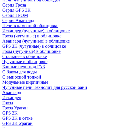
Серия Гроза
Серия GFS ЗК
Серия ГРОМ
Серия Авангард
Печи в каменной облицовке
Искандер (чугунные) в облицовке
Гроза (чугунные) в облицовке
Авангард (чугунные) в облицовке
GFS ЗК (чугунные) в облицовке
Гром (чугунные) в облицовке
Стальные в облицовке
Чугунные в облицовке
Банные печи под ГАЗ
С баком для воды
С выносной топкой
Модульные кирпичные
Чугунные печи Технолит для русской бани
Авангард
Искандер
Гроза
Гроза Ураган
GFS 3K
GFS 3K в сетке
GFS 3K Ураган