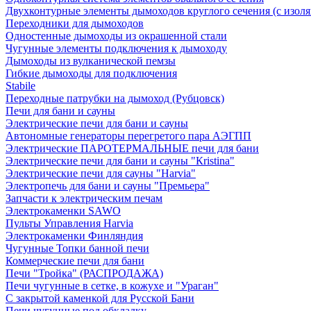
Двухконтурные элементы дымоходов круглого сечения (с изол
Переходники для дымоходов
Одностенные дымоходы из окрашенной стали
Чугунные элементы подключения к дымоходу
Дымоходы из вулканической пемзы
Гибкие дымоходы для подключения
Stabile
Переходные патрубки на дымоход (Рубцовск)
Печи для бани и сауны
Электрические печи для бани и сауны
Автономные генераторы перегретого пара АЭГПП
Электрические ПАРОТЕРМАЛЬНЫЕ печи для бани
Электрические печи для бани и сауны "Кristina"
Электрические печи для сауны "Harvia"
Электропечь для бани и сауны "Премьера"
Запчасти к электрическим печам
Электрокаменки SAWO
Пульты Управления Harvia
Электрокаменки Финляндия
Чугунные Топки банной печи
Коммерческие печи для бани
Печи "Тройка" (РАСПРОДАЖА)
Печи чугунные в сетке, в кожухе и "Ураган"
С закрытой каменкой для Русской Бани
Печи чугунные под обкладку