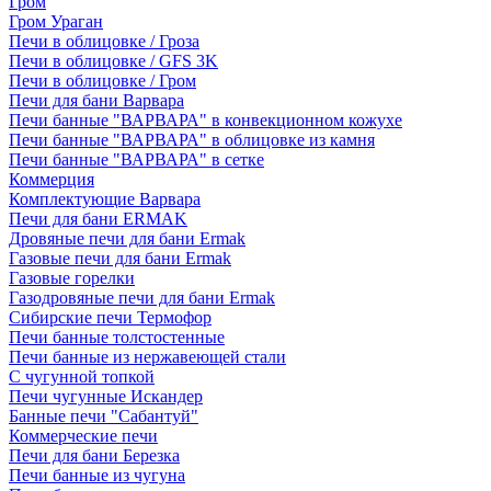
Гром
Гром Ураган
Печи в облицовке / Гроза
Печи в облицовке / GFS 3K
Печи в облицовке / Гром
Печи для бани Варвара
Печи банные "ВАРВАРА" в конвекционном кожухе
Печи банные "ВАРВАРА" в облицовке из камня
Печи банные "ВАРВАРА" в сетке
Коммерция
Комплектующие Варвара
Печи для бани ERMAK
Дровяные печи для бани Ermak
Газовые печи для бани Ermak
Газовые горелки
Газодровяные печи для бани Ermak
Сибирские печи Термофор
Печи банные толстостенные
Печи банные из нержавеющей стали
С чугунной топкой
Печи чугунные Искандер
Банные печи "Сабантуй"
Коммерческие печи
Печи для бани Березка
Печи банные из чугуна