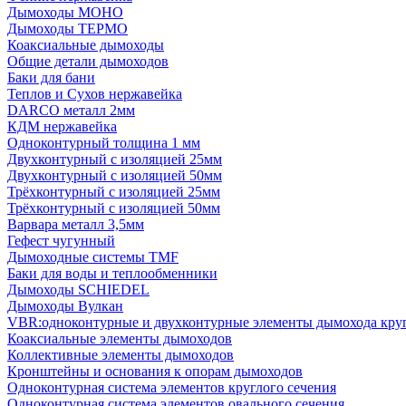
Дымоходы МОНО
Дымоходы ТЕРМО
Коаксиальные дымоходы
Общие детали дымоходов
Баки для бани
Теплов и Сухов нержавейка
DARCO металл 2мм
КДМ нержавейка
Одноконтурный толщина 1 мм
Двухконтурный с изоляцией 25мм
Двухконтурный с изоляцией 50мм
Трёхконтурный с изоляцией 25мм
Трёхконтурный с изоляцией 50мм
Варвара металл 3,5мм
Гефест чугунный
Дымоходные системы TMF
Баки для воды и теплообменники
Дымоходы SCHIEDEL
Дымоходы Вулкан
VBR:одноконтурные и двухконтурные элементы дымохода кру
Коаксиальные элементы дымоходов
Коллективные элементы дымоходов
Кронштейны и основания к опорам дымоходов
Одноконтурная система элементов круглого сечения
Одноконтурная система элементов овального сечения