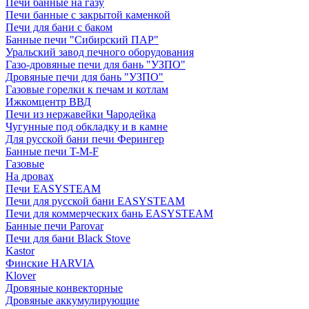
Печи банные на газу
Печи банные с закрытой каменкой
Печи для бани с баком
Банные печи "Сибирский ПАР"
Уральский завод печного оборудования
Газо-дровяные печи для бань "УЗПО"
Дровяные печи для бань "УЗПО"
Газовые горелки к печам и котлам
Ижкомцентр ВВД
Печи из нержавейки Чародейка
Чугунные под обкладку и в камне
Для русской бани печи Ферингер
Банные печи T-M-F
Газовые
На дровах
Печи EASYSTEAM
Печи для русской бани EASYSTEAM
Печи для коммерческих бань EASYSTEAM
Банные печи Parovar
Печи для бани Black Stove
Kastor
Финские HARVIA
Klover
Дровяные конвекторные
Дровяные аккумулирующие