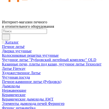
Интернет-магазин печного
и отопительного оборудования
Каталог
Печное литьё
Дверки чугунные
Колосниковые решетки чугунные
Чугунное литье "Рубцовский литейный комплекс" OLD
Казанные печи, плиты под казан, чугунное литье Технолит
Литье Fireway
Художественное Литье
Чугунная посуда
Печное-каминное литье (Рубцовск)
Дымоходы
Нержавеющие
Керамические
Керамические дымоходы AWT
Элементы дымохода печей Ферингер
Феникс нержавейка