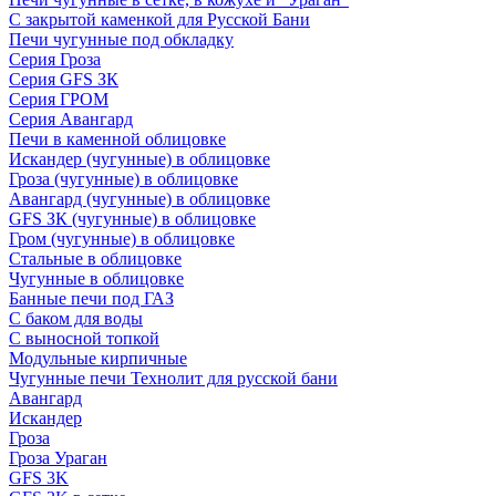
С закрытой каменкой для Русской Бани
Печи чугунные под обкладку
Серия Гроза
Серия GFS ЗК
Серия ГРОМ
Серия Авангард
Печи в каменной облицовке
Искандер (чугунные) в облицовке
Гроза (чугунные) в облицовке
Авангард (чугунные) в облицовке
GFS ЗК (чугунные) в облицовке
Гром (чугунные) в облицовке
Стальные в облицовке
Чугунные в облицовке
Банные печи под ГАЗ
С баком для воды
С выносной топкой
Модульные кирпичные
Чугунные печи Технолит для русской бани
Авангард
Искандер
Гроза
Гроза Ураган
GFS 3K