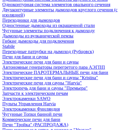
Одноконтурная система элементов овального сечения
Двухконтурные элементы дымоходов круглого сечения (с
изоляцией)
Переходники для дымоходов
Одностенные дымоходы из окрашенной стали
Чугунные элементы подключения к дымоходу
Дымоходы из вулканической пемзы
Гибкие дымоходы для подключения
Stabile
Переходные патрубки на дымоход (Рубцовск)
Печи для бани и сауны
Электрические печи для бани и сауны
Автономные генераторы перегретого пара АЭГПП
Электрические ПАРОТЕРМАЛЬНЫЕ печи для бани
Электрические печи для бани и сауны "Кristina"
Электрические печи для сауны "Harvia"
Электропечь для бани и сауны "Премьера"
Запчасти к электрическим печам
Электрокаменки SAWO
Пульты Управления Harvia
Электрокаменки Финляндия
Чугунные Топки банной печи
Коммерческие печи для бани
Печи "Тройка" (РАСПРОДАЖА)
Печи чугунные в сетке, в кожухе и "Ураган"