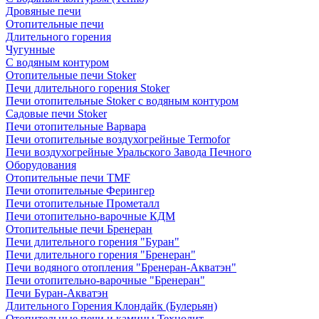
Дровяные печи
Отопительные печи
Длительного горения
Чугунные
C водяным контуром
Отопительные печи Stoker
Печи длительного горения Stoker
Печи отопительные Stoker с водяным контуром
Садовые печи Stoker
Печи отопительные Варвара
Печи отопительные воздухогрейные Termofor
Печи воздухогрейные Уральского Завода Печного
Оборудования
Отопительные печи TMF
Печи отопительные Ферингер
Печи отопительные Прометалл
Печи отопительно-варочные КДМ
Отопительные печи Бренеран
Печи длительного горения "Буран"
Печи длительного горения "Бренеран"
Печи водяного отопления "Бренеран-Акватэн"
Печи отопительно-варочные "Бренеран"
Печи Буран-Акватэн
Длительного Горения Клондайк (Булерьян)
Отопительные печи и камины Технолит