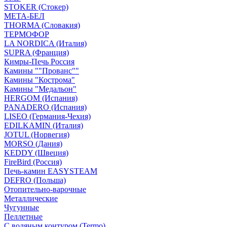
STOKER (Стокер)
МЕТА-БЕЛ
THORMA (Словакия)
ТЕРМОФОР
LA NORDICA (Италия)
SUPRA (Франция)
Кимры-Печь Россия
Камины ""Прованс""
Камины "Кострома"
Камины "Медальон"
HERGOM (Испания)
PANADERO (Испания)
LISEO (Германия-Чехия)
EDILKAMIN (Италия)
JOTUL (Норвегия)
MORSO (Дания)
KEDDY (Швеция)
FireBird (Россия)
Печь-камин EASYSTEAM
DEFRO (Польша)
Отопительно-варочные
Металлические
Чугунные
Пеллетные
С водяным контуром (Termo)