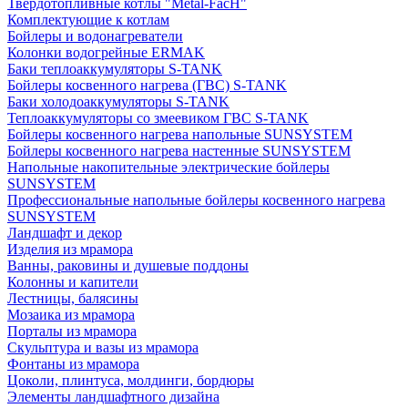
Твердотопливные котлы "Metal-FacH"
Комплектующие к котлам
Бойлеры и водонагреватели
Колонки водогрейные ERMAK
Баки теплоаккумуляторы S-TANK
Бойлеры косвенного нагрева (ГВС) S-TANK
Баки холодоаккумуляторы S-TANK
Теплоаккумуляторы со змеевиком ГВС S-TANK
Бойлеры косвенного нагрева напольные SUNSYSTEM
Бойлеры косвенного нагрева настенные SUNSYSTEM
Напольные накопительные электрические бойлеры
SUNSYSTEM
Профессиональные напольные бойлеры косвенного нагрева
SUNSYSTEM
Ландшафт и декор
Изделия из мрамора
Ванны, раковины и душевые поддоны
Колонны и капители
Лестницы, балясины
Мозаика из мрамора
Порталы из мрамора
Скульптура и вазы из мрамора
Фонтаны из мрамора
Цоколи, плинтуса, молдинги, бордюры
Элементы ландшафтного дизайна