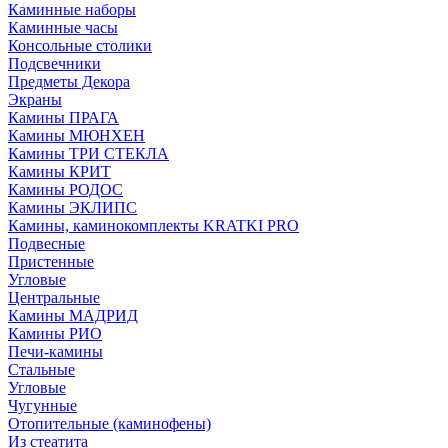
Каминные наборы
Каминные часы
Консольные столики
Подсвечники
Предметы Декора
Экраны
Камины ПРАГА
Камины МЮНХЕН
Камины ТРИ СТЕКЛА
Камины КРИТ
Камины РОДОС
Камины ЭКЛИПС
Камины, каминокомплекты KRATKI PRO
Подвесные
Пристенные
Угловые
Центральные
Камины МАДРИД
Камины РИО
Печи-камины
Стальные
Угловые
Чугунные
Отопительные (каминофены)
Из стеатита