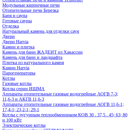
Модульные кирпичные печи
Отопительные печи Березка
Баня и сауна
Готовые сауны
Отделка
Натуральный камень для отделки саун
Двери
Двери Harvia
Камни и плитка
Камень для бани ЖАДЕИТ из Хакассии
Камень для бани и ландшафта
Плитка из натурального камня
Камни Harvia
Парогенераторы
Котлы
Газовые котлы
Котлы серии ИШМА
Аппараты отопительные газовые водогрейные АОГВ 7-3;
11,6-3 и АКГВ 11,6-3
Аппараты отопительные газовые водогрейные АОГВ 11,6-1;
17,4-1; 23,2-1; 29-1
Котлы с чугунным теплообменником КОВ 30 . 37,5 . 45; 63; 80
и 100 кВт
Электрические котлы