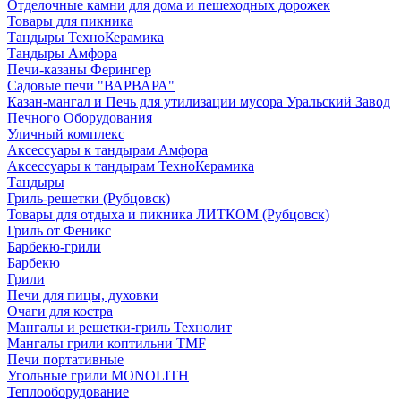
Отделочные камни для дома и пешеходных дорожек
Товары для пикника
Тандыры ТехноКерамика
Тандыры Амфора
Печи-казаны Ферингер
Садовые печи "ВАРВАРА"
Казан-мангал и Печь для утилизации мусора Уральский Завод
Печного Оборудования
Уличный комплекс
Аксессуары к тандырам Амфора
Аксессуары к тандырам ТехноКерамика
Тандыры
Гриль-решетки (Рубцовск)
Товары для отдыха и пикника ЛИТКОМ (Рубцовск)
Гриль от Феникс
Барбекю-грили
Барбекю
Грили
Печи для пицы, духовки
Очаги для костра
Мангалы и решетки-гриль Технолит
Мангалы грили коптильни TMF
Печи портативные
Угольные грили MONOLITH
Теплооборудование