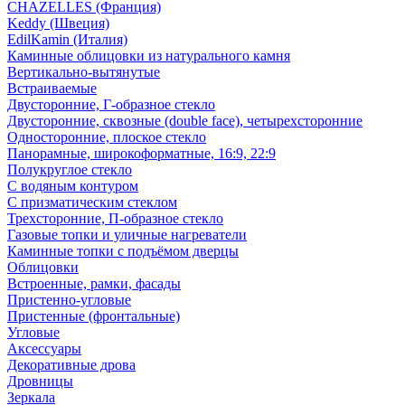
CHAZELLES (Франция)
Keddy (Швеция)
EdilKamin (Италия)
Каминные облицовки из натурального камня
Вертикально-вытянутые
Встраиваемые
Двусторонние, Г-образное стекло
Двусторонние, сквозные (double face), четырехсторонние
Односторонние, плоское стекло
Панорамные, широкоформатные, 16:9, 22:9
Полукруглое стекло
С водяным контуром
С призматическим стеклом
Трехсторонние, П-образное стекло
Газовые топки и уличные нагреватели
Каминные топки с подъёмом дверцы
Облицовки
Встроенные, рамки, фасады
Пристенно-угловые
Пристенные (фронтальные)
Угловые
Аксессуары
Декоративные дрова
Дровницы
Зеркала