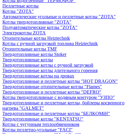
Котлы водогрейные "ТЕРМОФОР"
Пеллетные котлы
Котлы "ZOTA"
Автоматические угольные и пеллетные котлы "ZOTA"
Котлы твердотопливные "ZOTA"
Полуавтоматические котлы "ZOTA"
Электрокотлы ZOTA
Отопительные котлы Heiztechnik
Котлы с ручной загрузкой топлива Heiztechnik
Отопительные котлы TMF
Твердотопливные котлы Stoker
Твердотопливные котлы
Твердотопливные котлы с ручной загрузкой
Твердотопливные котлы длительного горения
Твердотопливные котлы на дровах
Твердотопливные и пеллетные котлы "HOT DRAGON"
Твердотопливные отопительные котлы "Flames"
Твердотопливные и пеллетные котлы "DEFRO"
Котлы твердотопливные с водяным контуром "УЗПО"
Твердотопливные и пеллетные котлы, бойлеры косвенного
нагрева "GALMET"
Твердотопливные и пеллетные котлы "БЕЛКОМiН"
Твердотопливные котлы "KENTATSU"
Котлы с чугунным теплообменником
Котлы пеллетно-угольные "FACI"