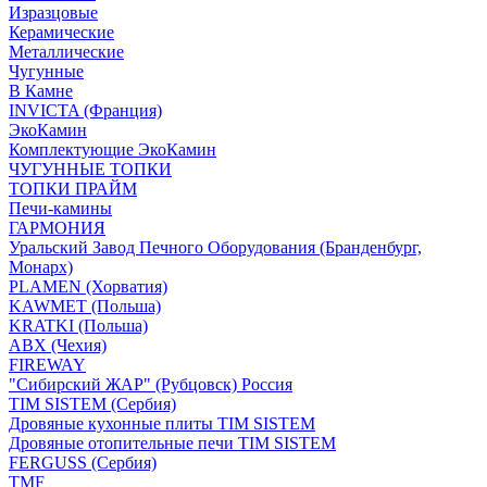
Изразцовые
Керамические
Металлические
Чугунные
В Камне
INVICTA (Франция)
ЭкоКамин
Комплектующие ЭкоКамин
ЧУГУННЫЕ ТОПКИ
ТОПКИ ПРАЙМ
Печи-камины
ГАРМОНИЯ
Уральский Завод Печного Оборудования (Бранденбург,
Монарх)
PLAMEN (Хорватия)
KAWMET (Польша)
KRATKI (Польша)
ABX (Чехия)
FIREWAY
"Сибирский ЖАР" (Рубцовск) Россия
TIM SISTEM (Сербия)
Дровяные кухонные плиты TIM SISTEM
Дровяные отопительные печи TIM SISTEM
FERGUSS (Сербия)
TMF