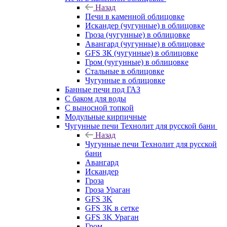
Назад
Печи в каменной облицовке
Искандер (чугунные) в облицовке
Гроза (чугунные) в облицовке
Авангард (чугунные) в облицовке
GFS ЗК (чугунные) в облицовке
Гром (чугунные) в облицовке
Стальные в облицовке
Чугунные в облицовке
Банные печи под ГАЗ
С баком для воды
С выносной топкой
Модульные кирпичные
Чугунные печи Технолит для русской бани
Назад
Чугунные печи Технолит для русской
бани
Авангард
Искандер
Гроза
Гроза Ураган
GFS 3K
GFS 3K в сетке
GFS 3K Ураган
Гром