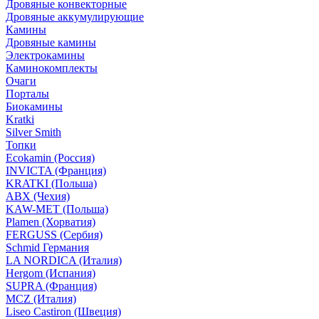
Дровяные конвекторные
Дровяные аккумулирующие
Камины
Дровяные камины
Электрокамины
Каминокомплекты
Очаги
Порталы
Биокамины
Kratki
Silver Smith
Топки
Ecokamin (Россия)
INVICTA (Франция)
KRATKI (Польша)
ABX (Чехия)
KAW-MET (Польша)
Plamen (Хорватия)
FERGUSS (Сербия)
Schmid Германия
LA NORDICA (Италия)
Hergom (Испания)
SUPRA (Франция)
MCZ (Италия)
Liseo Castiron (Швеция)