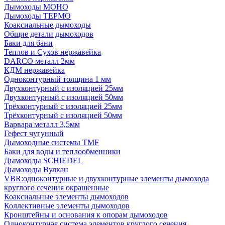
Дымоходы МОНО
Дымоходы ТЕРМО
Коаксиальные дымоходы
Общие детали дымоходов
Баки для бани
Теплов и Сухов нержавейка
DARCO металл 2мм
КДМ нержавейка
Одноконтурный толщина 1 мм
Двухконтурный с изоляцией 25мм
Двухконтурный с изоляцией 50мм
Трёхконтурный с изоляцией 25мм
Трёхконтурный с изоляцией 50мм
Варвара металл 3,5мм
Гефест чугунный
Дымоходные системы TMF
Баки для воды и теплообменники
Дымоходы SCHIEDEL
Дымоходы Вулкан
VBR:одноконтурные и двухконтурные элементы дымохода
круглого сечения окрашенные
Коаксиальные элементы дымоходов
Коллективные элементы дымоходов
Кронштейны и основания к опорам дымоходов
Одноконтурная система элементов круглого сечения