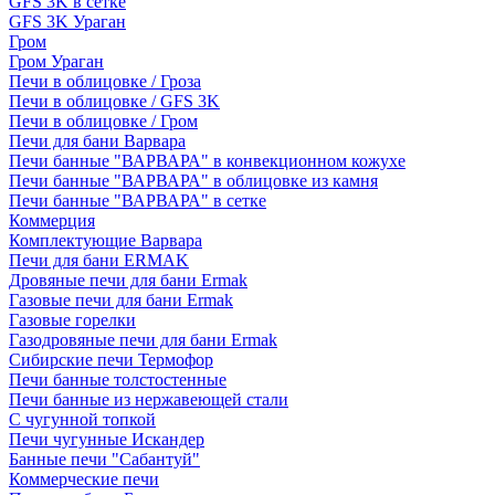
GFS 3K в сетке
GFS 3K Ураган
Гром
Гром Ураган
Печи в облицовке / Гроза
Печи в облицовке / GFS 3K
Печи в облицовке / Гром
Печи для бани Варвара
Печи банные "ВАРВАРА" в конвекционном кожухе
Печи банные "ВАРВАРА" в облицовке из камня
Печи банные "ВАРВАРА" в сетке
Коммерция
Комплектующие Варвара
Печи для бани ERMAK
Дровяные печи для бани Ermak
Газовые печи для бани Ermak
Газовые горелки
Газодровяные печи для бани Ermak
Сибирские печи Термофор
Печи банные толстостенные
Печи банные из нержавеющей стали
С чугунной топкой
Печи чугунные Искандер
Банные печи "Сабантуй"
Коммерческие печи