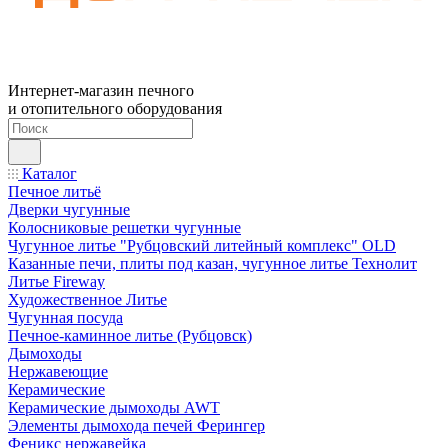
Интернет-магазин печного
и отопительного оборудования
Каталог
Печное литьё
Дверки чугунные
Колосниковые решетки чугунные
Чугунное литье "Рубцовский литейный комплекс" OLD
Казанные печи, плиты под казан, чугунное литье Технолит
Литье Fireway
Художественное Литье
Чугунная посуда
Печное-каминное литье (Рубцовск)
Дымоходы
Нержавеющие
Керамические
Керамические дымоходы AWT
Элементы дымохода печей Ферингер
Феникс нержавейка