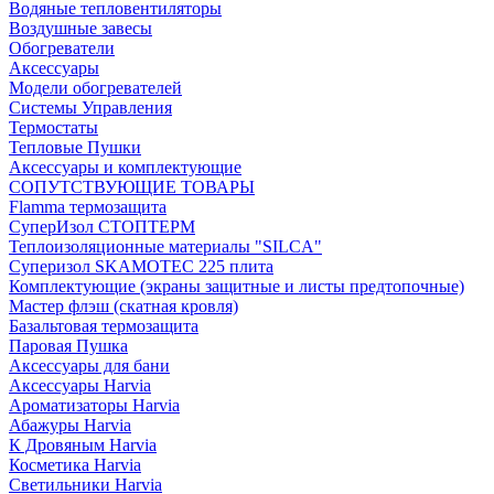
Водяные тепловентиляторы
Воздушные завесы
Обогреватели
Аксессуары
Модели обогревателей
Системы Управления
Термостаты
Тепловые Пушки
Аксессуары и комплектующие
СОПУТСТВУЮЩИЕ ТОВАРЫ
Flamma термозащита
СуперИзол СТОПТЕРМ
Теплоизоляционные материалы "SILCA"
Суперизол SKAMOTEC 225 плита
Комплектующие (экраны защитные и листы предтопочные)
Мастер флэш (скатная кровля)
Базальтовая термозащита
Паровая Пушка
Аксессуары для бани
Аксессуары Harvia
Ароматизаторы Harvia
Абажуры Harvia
К Дровяным Harvia
Косметика Harvia
Светильники Harvia