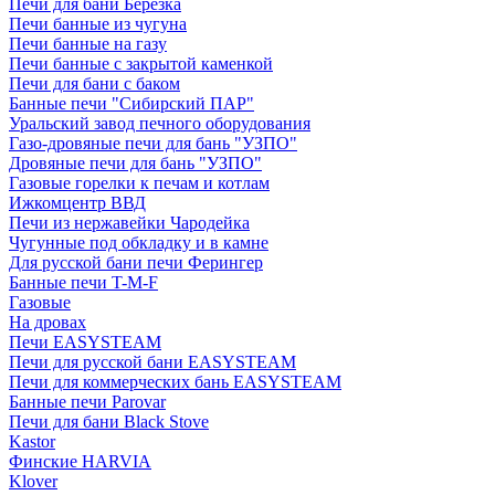
Печи для бани Березка
Печи банные из чугуна
Печи банные на газу
Печи банные с закрытой каменкой
Печи для бани с баком
Банные печи "Сибирский ПАР"
Уральский завод печного оборудования
Газо-дровяные печи для бань "УЗПО"
Дровяные печи для бань "УЗПО"
Газовые горелки к печам и котлам
Ижкомцентр ВВД
Печи из нержавейки Чародейка
Чугунные под обкладку и в камне
Для русской бани печи Ферингер
Банные печи T-M-F
Газовые
На дровах
Печи EASYSTEAM
Печи для русской бани EASYSTEAM
Печи для коммерческих бань EASYSTEAM
Банные печи Parovar
Печи для бани Black Stove
Kastor
Финские HARVIA
Klover