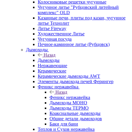
Колосниковые решетки чугунные
Чугунное литье "Рубцовский литейный
комплекс" OLD
Казанные печи, плиты под казан, чугунное
литье Технолит
Литье Fireway
Художественное Литье
Чугунная посуда
Печное-каминное литье (Рубцовск)
Дымоходы
Назад
Дымоходы
Нержавеющие
Керамические
Керамические дымоходы AWT
Элементы дымохода печей Ферингер
Феникс нержавейка
Назад
Феникс нержавейка
Дымоходы МОНО
Дымоходы ТЕРМО
Коаксиальные дымоходы
Общие детали дымоходов
Баки для бани
Теплов и Сухов нержавейка