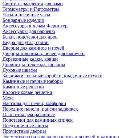
Свет и ограждения для ламп
Термометры и Гигрометры
Часы и песочные часы
Бондарные изделия
Аксессуары к печам Ферингер
Аксессуары для барбекю
Быки, подставки для дров
Ведра для угля, грили
Дверцы для каминов и печей
Дверцы зольников, печей для выпечки
Деревянные кадки, ковши
Дровницы, тележки, корзины
Духовые шкафы
Задвижки, зольные коробки, кладочные втулки
Каминные и печные наборы
Каминные решетки
Колосниковые решетки
Меха
Настилы для печей, конфорки
Передние панели, панели задвижек
Пластины декоративные
Подставки для каминных спичек
Предтопочные листы
Прочистные дверцы
Элементы из натурального камня для печей и каминов