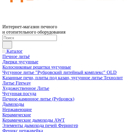
Интернет-магазин печного
и отопительного оборудования
Каталог
Печное литьё
Дверки чугунные
Колосниковые решетки чугунные
Чугунное литье "Рубцовский литейный комплекс" OLD
Казанные печи, плиты под казан, чугунное литье Технолит
Литье Fireway
Художественное Литье
Чугунная посуда
Печное-каминное литье (Рубцовск)
Дымоходы
Нержавеющие
Керамические
Керамические дымоходы AWT
Элементы дымохода печей Ферингер
Феникс нержавейка