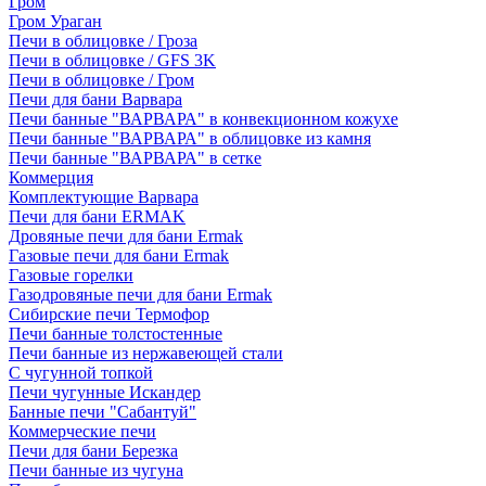
Гром
Гром Ураган
Печи в облицовке / Гроза
Печи в облицовке / GFS 3K
Печи в облицовке / Гром
Печи для бани Варвара
Печи банные "ВАРВАРА" в конвекционном кожухе
Печи банные "ВАРВАРА" в облицовке из камня
Печи банные "ВАРВАРА" в сетке
Коммерция
Комплектующие Варвара
Печи для бани ERMAK
Дровяные печи для бани Ermak
Газовые печи для бани Ermak
Газовые горелки
Газодровяные печи для бани Ermak
Сибирские печи Термофор
Печи банные толстостенные
Печи банные из нержавеющей стали
С чугунной топкой
Печи чугунные Искандер
Банные печи "Сабантуй"
Коммерческие печи
Печи для бани Березка
Печи банные из чугуна