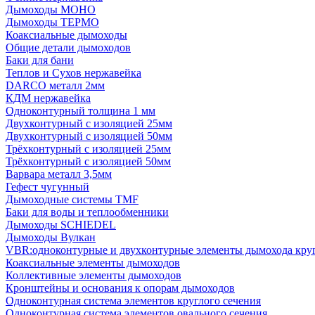
Дымоходы МОНО
Дымоходы ТЕРМО
Коаксиальные дымоходы
Общие детали дымоходов
Баки для бани
Теплов и Сухов нержавейка
DARCO металл 2мм
КДМ нержавейка
Одноконтурный толщина 1 мм
Двухконтурный с изоляцией 25мм
Двухконтурный с изоляцией 50мм
Трёхконтурный с изоляцией 25мм
Трёхконтурный с изоляцией 50мм
Варвара металл 3,5мм
Гефест чугунный
Дымоходные системы TMF
Баки для воды и теплообменники
Дымоходы SCHIEDEL
Дымоходы Вулкан
VBR:одноконтурные и двухконтурные элементы дымохода кру
Коаксиальные элементы дымоходов
Коллективные элементы дымоходов
Кронштейны и основания к опорам дымоходов
Одноконтурная система элементов круглого сечения
Одноконтурная система элементов овального сечения