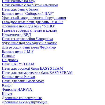
Печи банные на газу
Печи банные с закрытой каменкой
Печи для бани с баком
Банные печи "Сибирский ПАР"
Уральский завод печного оборудования
Газо-дровяные печи для бань "УЗПО"
Дровяные печи для бань "УЗПО"
Газовые горелки к печам и котлам
Ижкомцентр ВВД
Печи из нержавейки Чародейка
Чугунные под обкладку и в камне
Для русской бани печи Ферингер
Банные печи T-M-F
Газовые
На дровах
Печи EASYSTEAM
Печи для русской бани EASYSTEAM
Печи для коммерческих бань EASYSTEAM
Банные печи Parovar
Печи для бани Black Stove
Kastor
Финские HARVIA
Klover
Дровяные конвекторные
Дровяные аккумулирующие