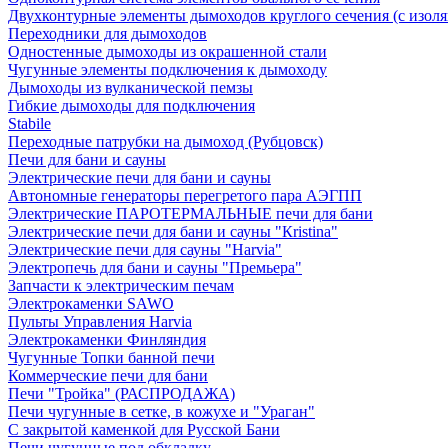
Двухконтурные элементы дымоходов круглого сечения (с изол
Переходники для дымоходов
Одностенные дымоходы из окрашенной стали
Чугунные элементы подключения к дымоходу
Дымоходы из вулканической пемзы
Гибкие дымоходы для подключения
Stabile
Переходные патрубки на дымоход (Рубцовск)
Печи для бани и сауны
Электрические печи для бани и сауны
Автономные генераторы перегретого пара АЭГПП
Электрические ПАРОТЕРМАЛЬНЫЕ печи для бани
Электрические печи для бани и сауны "Кristina"
Электрические печи для сауны "Harvia"
Электропечь для бани и сауны "Премьера"
Запчасти к электрическим печам
Электрокаменки SAWO
Пульты Управления Harvia
Электрокаменки Финляндия
Чугунные Топки банной печи
Коммерческие печи для бани
Печи "Тройка" (РАСПРОДАЖА)
Печи чугунные в сетке, в кожухе и "Ураган"
С закрытой каменкой для Русской Бани
Печи чугунные под обкладку