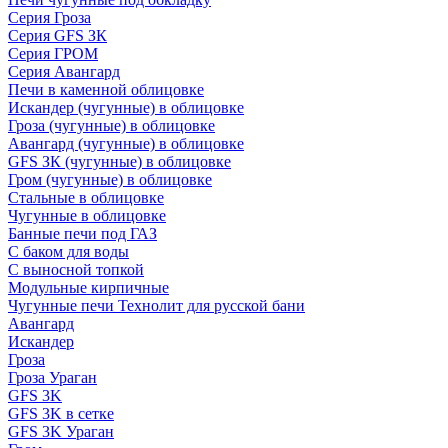
Серия Гроза
Серия GFS ЗК
Серия ГРОМ
Серия Авангард
Печи в каменной облицовке
Искандер (чугунные) в облицовке
Гроза (чугунные) в облицовке
Авангард (чугунные) в облицовке
GFS ЗК (чугунные) в облицовке
Гром (чугунные) в облицовке
Стальные в облицовке
Чугунные в облицовке
Банные печи под ГАЗ
С баком для воды
С выносной топкой
Модульные кирпичные
Чугунные печи Технолит для русской бани
Авангард
Искандер
Гроза
Гроза Ураган
GFS 3K
GFS 3K в сетке
GFS 3K Ураган