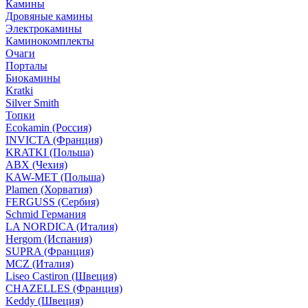
Камины
Дровяные камины
Электрокамины
Каминокомплекты
Очаги
Порталы
Биокамины
Kratki
Silver Smith
Топки
Ecokamin (Россия)
INVICTA (Франция)
KRATKI (Польша)
ABX (Чехия)
KAW-MET (Польша)
Plamen (Хорватия)
FERGUSS (Сербия)
Schmid Германия
LA NORDICA (Италия)
Hergom (Испания)
SUPRA (Франция)
MCZ (Италия)
Liseo Castiron (Швеция)
CHAZELLES (Франция)
Keddy (Швеция)