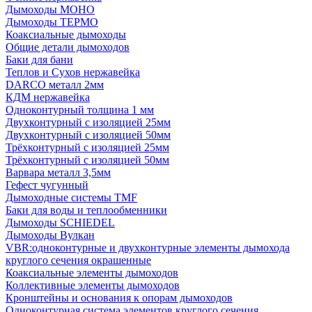
Дымоходы МОНО
Дымоходы ТЕРМО
Коаксиальные дымоходы
Общие детали дымоходов
Баки для бани
Теплов и Сухов нержавейка
DARCO металл 2мм
КДМ нержавейка
Одноконтурный толщина 1 мм
Двухконтурный с изоляцией 25мм
Двухконтурный с изоляцией 50мм
Трёхконтурный с изоляцией 25мм
Трёхконтурный с изоляцией 50мм
Варвара металл 3,5мм
Гефест чугунный
Дымоходные системы TMF
Баки для воды и теплообменники
Дымоходы SCHIEDEL
Дымоходы Вулкан
VBR:одноконтурные и двухконтурные элементы дымохода
круглого сечения окрашенные
Коаксиальные элементы дымоходов
Коллективные элементы дымоходов
Кронштейны и основания к опорам дымоходов
Одноконтурная система элементов круглого сечения