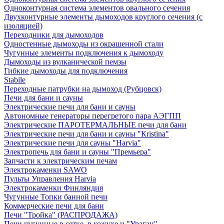
Одноконтурная система элементов овального сечения
Двухконтурные элементы дымоходов круглого сечения (с
изоляцией)
Переходники для дымоходов
Одностенные дымоходы из окрашенной стали
Чугунные элементы подключения к дымоходу
Дымоходы из вулканической пемзы
Гибкие дымоходы для подключения
Stabile
Переходные патрубки на дымоход (Рубцовск)
Печи для бани и сауны
Электрические печи для бани и сауны
Автономные генераторы перегретого пара АЭГПП
Электрические ПАРОТЕРМАЛЬНЫЕ печи для бани
Электрические печи для бани и сауны "Кristina"
Электрические печи для сауны "Harvia"
Электропечь для бани и сауны "Премьера"
Запчасти к электрическим печам
Электрокаменки SAWO
Пульты Управления Harvia
Электрокаменки Финляндия
Чугунные Топки банной печи
Коммерческие печи для бани
Печи "Тройка" (РАСПРОДАЖА)
Печи чугунные в сетке, в кожухе и "Ураган"