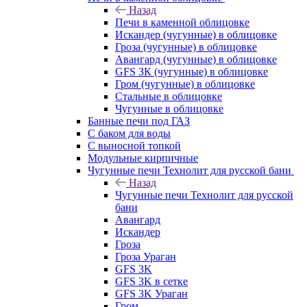
Назад
Печи в каменной облицовке
Искандер (чугунные) в облицовке
Гроза (чугунные) в облицовке
Авангард (чугунные) в облицовке
GFS ЗК (чугунные) в облицовке
Гром (чугунные) в облицовке
Стальные в облицовке
Чугунные в облицовке
Банные печи под ГАЗ
С баком для воды
С выносной топкой
Модульные кирпичные
Чугунные печи Технолит для русской бани
Назад
Чугунные печи Технолит для русской
бани
Авангард
Искандер
Гроза
Гроза Ураган
GFS 3K
GFS 3K в сетке
GFS 3K Ураган
Гром