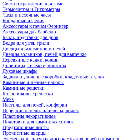
Свет и ограждения для ламп
Термометры и Гигрометры
Часы и песочные часы
Бондарные изделия
Аксессуары к печам Ферингер
Аксессуары для барбекю
Быки, подставки для дров
Ведра для угля, грили
Дверцы для каминов и печей
Дверцы зольников, печей для выпечки
Деревянные кадки, ковши
Дровницы, тележки, корзины
Духовые шкафы
Задвижки, зольные коробки, кладочные втулки
Каминные и печные наборы
Каминные решетки
Колосниковые решетки
Меха
Настилы для печей, конфорки
Передние панели, панели задвижек
Пластины декоративные
Подставки для каминных спичек
Предтопочные листы
Прочистные дверцы
Элементы из натурального камня для печей и каминов