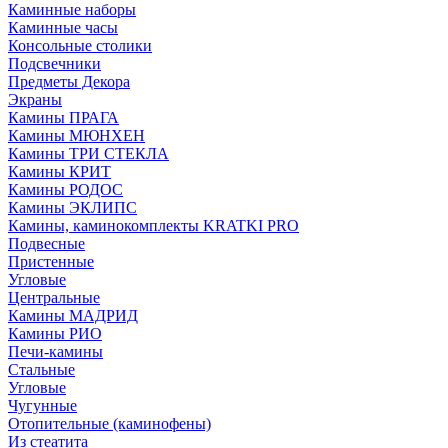
Каминные наборы
Каминные часы
Консольные столики
Подсвечники
Предметы Декора
Экраны
Камины ПРАГА
Камины МЮНХЕН
Камины ТРИ СТЕКЛА
Камины КРИТ
Камины РОДОС
Камины ЭКЛИПС
Камины, каминокомплекты KRATKI PRO
Подвесные
Пристенные
Угловые
Центральные
Камины МАДРИД
Камины РИО
Печи-камины
Стальные
Угловые
Чугунные
Отопительные (каминофены)
Из стеатита