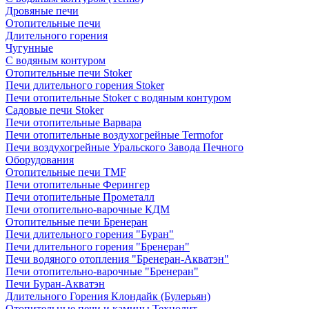
Дровяные печи
Отопительные печи
Длительного горения
Чугунные
C водяным контуром
Отопительные печи Stoker
Печи длительного горения Stoker
Печи отопительные Stoker с водяным контуром
Садовые печи Stoker
Печи отопительные Варвара
Печи отопительные воздухогрейные Termofor
Печи воздухогрейные Уральского Завода Печного
Оборудования
Отопительные печи TMF
Печи отопительные Ферингер
Печи отопительные Прометалл
Печи отопительно-варочные КДМ
Отопительные печи Бренеран
Печи длительного горения "Буран"
Печи длительного горения "Бренеран"
Печи водяного отопления "Бренеран-Акватэн"
Печи отопительно-варочные "Бренеран"
Печи Буран-Акватэн
Длительного Горения Клондайк (Булерьян)
Отопительные печи и камины Технолит