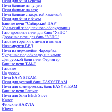
Печи для бани Березка
Печи банные из чугуна
Печи банные на газу
Печи банные с закрытой каменкой
Печи для бани с баком
Банные печи "Сибирский ПАР"
Уральский завод печного оборудования
Газо-дровяные печи для бань "УЗПО"
Дровяные печи для бань "УЗПО"
Газовые горелки к печам и котлам
Ижкомцентр ВВД
Печи из нержавейки Чародейка
Чугунные под обкладку и в камне
Для русской бани печи Ферингер
Банные печи T-M-F
Газовые
На дровах
Печи EASYSTEAM
Печи для русской бани EASYSTEAM
Печи для коммерческих бань EASYSTEAM
Банные печи Parovar
Печи для бани Black Stove
Kastor
Финские HARVIA
Klover