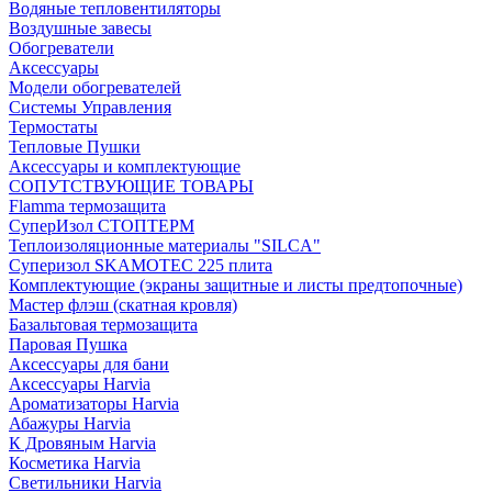
Водяные тепловентиляторы
Воздушные завесы
Обогреватели
Аксессуары
Модели обогревателей
Системы Управления
Термостаты
Тепловые Пушки
Аксессуары и комплектующие
СОПУТСТВУЮЩИЕ ТОВАРЫ
Flamma термозащита
СуперИзол СТОПТЕРМ
Теплоизоляционные материалы "SILCA"
Суперизол SKAMOTEC 225 плита
Комплектующие (экраны защитные и листы предтопочные)
Мастер флэш (скатная кровля)
Базальтовая термозащита
Паровая Пушка
Аксессуары для бани
Аксессуары Harvia
Ароматизаторы Harvia
Абажуры Harvia
К Дровяным Harvia
Косметика Harvia
Светильники Harvia