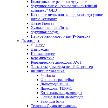
Колосниковые решетки чугунные
Чугунное литье "Рубцовский литейный
комплекс" OLD
Казанные печи, плиты под казан, чугунное
литье Технолит
Литье Fireway
Художественное Литье
Чугунная посуда
Печное-каминное литье (Рубцовск)
Дымоходы
Назад
Дымоходы
Нержавеющие
Керамические
Керамические дымоходы AWT
Элементы дымохода печей Ферингер
Феникс нержавейка
Назад
Феникс нержавейка
Дымоходы МОНО
Дымоходы ТЕРМО
Коаксиальные дымоходы
Общие детали дымоходов
Баки для бани
Теплов и Сухов нержавейка