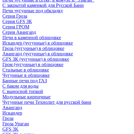
С закрытой каменкой для Русской Бани
Печи чугунные под обкладку
Серия Гроза
Серия GFS ЗК
Серия ГРОМ
Серия Авангард
Печи в каменной облицовке
Искандер (чугунные) в облицовке
Гроза (чугунные) в облицовке
Авангард (чугунные) в облицовке
GFS ЗК (чугунные) в облицовке
Гром (чугунные) в облицовке
Стальные в облицовке
Чугунные в облицовке
Банные печи под ГАЗ
С баком для воды
С выносной топкой
Модульные кирпичные
Чугунные печи Технолит для русской бани
Авангард
Искандер
Гроза
Гроза Ураган
GFS 3K