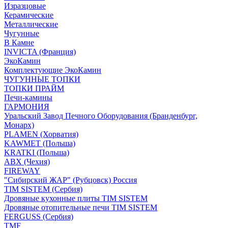
Изразцовые
Керамические
Металлические
Чугунные
В Камне
INVICTA (Франция)
ЭкоКамин
Комплектующие ЭкоКамин
ЧУГУННЫЕ ТОПКИ
ТОПКИ ПРАЙМ
Печи-камины
ГАРМОНИЯ
Уральский Завод Печного Оборудования (Бранденбург,
Монарх)
PLAMEN (Хорватия)
KAWMET (Польша)
KRATKI (Польша)
ABX (Чехия)
FIREWAY
"Сибирский ЖАР" (Рубцовск) Россия
TIM SISTEM (Сербия)
Дровяные кухонные плиты TIM SISTEM
Дровяные отопительные печи TIM SISTEM
FERGUSS (Сербия)
TMF