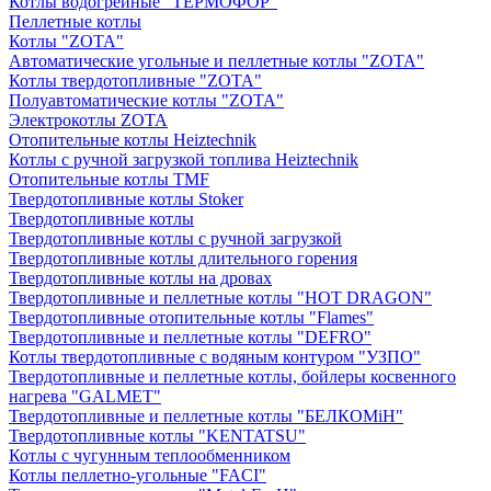
Котлы водогрейные "ТЕРМОФОР"
Пеллетные котлы
Котлы "ZOTA"
Автоматические угольные и пеллетные котлы "ZOTA"
Котлы твердотопливные "ZOTA"
Полуавтоматические котлы "ZOTA"
Электрокотлы ZOTA
Отопительные котлы Heiztechnik
Котлы с ручной загрузкой топлива Heiztechnik
Отопительные котлы TMF
Твердотопливные котлы Stoker
Твердотопливные котлы
Твердотопливные котлы с ручной загрузкой
Твердотопливные котлы длительного горения
Твердотопливные котлы на дровах
Твердотопливные и пеллетные котлы "HOT DRAGON"
Твердотопливные отопительные котлы "Flames"
Твердотопливные и пеллетные котлы "DEFRO"
Котлы твердотопливные с водяным контуром "УЗПО"
Твердотопливные и пеллетные котлы, бойлеры косвенного
нагрева "GALMET"
Твердотопливные и пеллетные котлы "БЕЛКОМiН"
Твердотопливные котлы "KENTATSU"
Котлы с чугунным теплообменником
Котлы пеллетно-угольные "FACI"