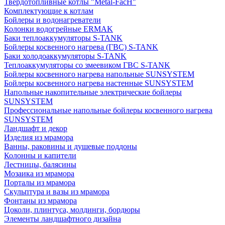
Твердотопливные котлы "Metal-FacH"
Комплектующие к котлам
Бойлеры и водонагреватели
Колонки водогрейные ERMAK
Баки теплоаккумуляторы S-TANK
Бойлеры косвенного нагрева (ГВС) S-TANK
Баки холодоаккумуляторы S-TANK
Теплоаккумуляторы со змеевиком ГВС S-TANK
Бойлеры косвенного нагрева напольные SUNSYSTEM
Бойлеры косвенного нагрева настенные SUNSYSTEM
Напольные накопительные электрические бойлеры
SUNSYSTEM
Профессиональные напольные бойлеры косвенного нагрева
SUNSYSTEM
Ландшафт и декор
Изделия из мрамора
Ванны, раковины и душевые поддоны
Колонны и капители
Лестницы, балясины
Мозаика из мрамора
Порталы из мрамора
Скульптура и вазы из мрамора
Фонтаны из мрамора
Цоколи, плинтуса, молдинги, бордюры
Элементы ландшафтного дизайна