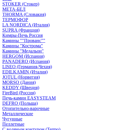
STOKER (Стокер)
МЕТА-БЕЛ
THORMA (Словакия)
ТЕРМОФОР
LA NORDICA (Италия)
SUPRA (Франция)
Кимры-Печь Россия
Камины ""Прованс""
Камины "Кострома"
Камины "Медальон"
HERGOM (Испания)
PANADERO (Испания)
LISEO (Германия-Чехия)
EDILKAMIN (Италия)
JOTUL (Норвегия)
MORSO (Дания)
KEDDY (Швеция)
FireBird (Россия)
Печь-камин EASYSTEAM
DEFRO (Польша)
Отопительно-варочные
Металлические
Чугунные
Пеллетные
С водяным контуром (Termo)