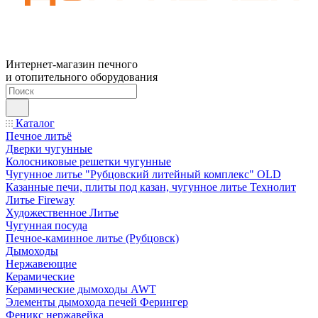
Интернет-магазин печного
и отопительного оборудования
Каталог
Печное литьё
Дверки чугунные
Колосниковые решетки чугунные
Чугунное литье "Рубцовский литейный комплекс" OLD
Казанные печи, плиты под казан, чугунное литье Технолит
Литье Fireway
Художественное Литье
Чугунная посуда
Печное-каминное литье (Рубцовск)
Дымоходы
Нержавеющие
Керамические
Керамические дымоходы AWT
Элементы дымохода печей Ферингер
Феникс нержавейка