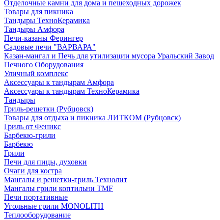
Отделочные камни для дома и пешеходных дорожек
Товары для пикника
Тандыры ТехноКерамика
Тандыры Амфора
Печи-казаны Ферингер
Садовые печи "ВАРВАРА"
Казан-мангал и Печь для утилизации мусора Уральский Завод
Печного Оборудования
Уличный комплекс
Аксессуары к тандырам Амфора
Аксессуары к тандырам ТехноКерамика
Тандыры
Гриль-решетки (Рубцовск)
Товары для отдыха и пикника ЛИТКОМ (Рубцовск)
Гриль от Феникс
Барбекю-грили
Барбекю
Грили
Печи для пицы, духовки
Очаги для костра
Мангалы и решетки-гриль Технолит
Мангалы грили коптильни TMF
Печи портативные
Угольные грили MONOLITH
Теплооборудование