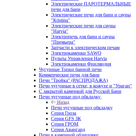
Электрические ПАРОТЕРМАЛЬНЫЕ
печи для бани
Электрические печи для бани и сауны
"Кristina"
Электрические печи для сауны
"Harvia"
Электропечь для бани и сауны
"Премьера"
Запчасти к электрическим печам
Электрокаменки SAWO
Пульты Управления Harvia
Электрокаменки Финляндия
Чугунные Топки банной печи
Коммерческие печи для бани
Печи "Тройка" (РАСПРОДАЖА)
Печи чугунные в сетке, в кожухе и "Ураган"
С закрытой каменкой для Русской Бани
Печи чугунные под обкладку
Назад
Печи чугунные под обкладку
Серия Гроза
Серия GFS ЗК
Серия ГРОМ
Серия Авангард
Печи в каменной облицовке