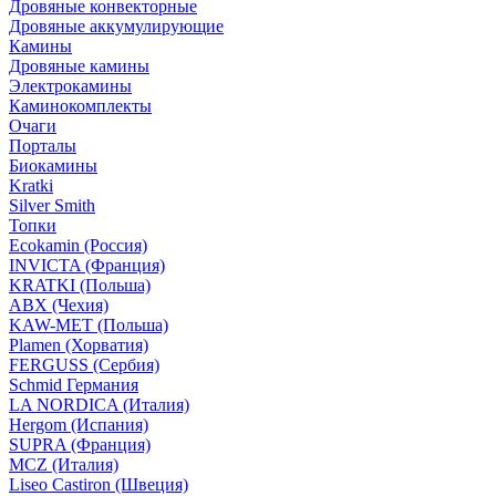
Дровяные конвекторные
Дровяные аккумулирующие
Камины
Дровяные камины
Электрокамины
Каминокомплекты
Очаги
Порталы
Биокамины
Kratki
Silver Smith
Топки
Ecokamin (Россия)
INVICTA (Франция)
KRATKI (Польша)
ABX (Чехия)
KAW-MET (Польша)
Plamen (Хорватия)
FERGUSS (Сербия)
Schmid Германия
LA NORDICA (Италия)
Hergom (Испания)
SUPRA (Франция)
MCZ (Италия)
Liseo Castiron (Швеция)