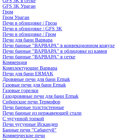
GFS 3K в сетке
GFS 3K Ураган
Гром
Гром Ураган
Печи в облицовке / Гроза
Печи в облицовке / GFS 3K
Печи в облицовке / Гром
Печи для бани Варвара
Печи банные "ВАРВАРА" в конвекционном кожухе
Печи банные "ВАРВАРА" в облицовке из камня
Печи банные "ВАРВАРА" в сетке
Коммерция
Комплектующие Варвара
Печи для бани ERMAK
Дровяные печи для бани Ermak
Газовые печи для бани Ermak
Газовые горелки
Газодровяные печи для бани Ermak
Сибирские печи Термофор
Печи банные толстостенные
Печи банные из нержавеющей стали
С чугунной топкой
Печи чугунные Искандер
Банные печи "Сабантуй"
Коммерческие печи