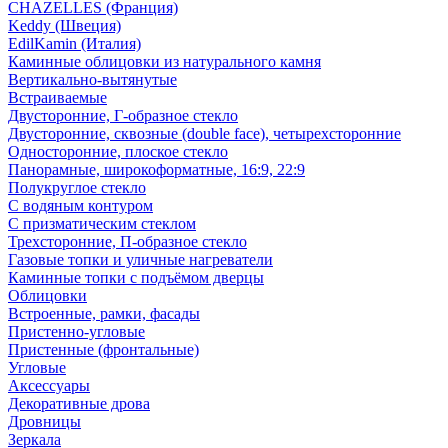
CHAZELLES (Франция)
Keddy (Швеция)
EdilKamin (Италия)
Каминные облицовки из натурального камня
Вертикально-вытянутые
Встраиваемые
Двусторонние, Г-образное стекло
Двусторонние, сквозные (double face), четырехсторонние
Односторонние, плоское стекло
Панорамные, широкоформатные, 16:9, 22:9
Полукруглое стекло
С водяным контуром
С призматическим стеклом
Трехсторонние, П-образное стекло
Газовые топки и уличные нагреватели
Каминные топки с подъёмом дверцы
Облицовки
Встроенные, рамки, фасады
Пристенно-угловые
Пристенные (фронтальные)
Угловые
Аксессуары
Декоративные дрова
Дровницы
Зеркала