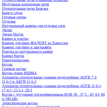
Модульные кирпичные печи
Отопительные печи Березка
Баня и сауна
Готовые сауны
Отделка
Натуральный камень для отделки саун
Двери
Двери Harvia
Камни и плитка
Камень для бани ЖАДЕИТ из Хакассии
Камень для бани и ландшафта
Плитка из натурального камня
Камни Harvia
Парогенераторы
Котлы
Газовые котлы
Котлы серии ИШМА
Аппараты отопительные газовые водогрейные АОГВ 7-3;
11,6-3 и АКГВ 11,6-3
Аппараты отопительные газовые водогрейные АОГВ 11,6-1;
17,4-1; 23,2-1; 29-1
Котлы с чугунным теплообменником КОВ 30 . 37,5 . 45; 63; 80
и 100 кВт
Электрические котлы