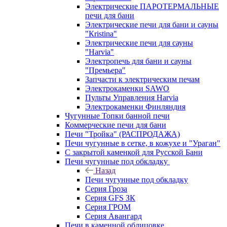
Электрические ПАРОТЕРМАЛЬНЫЕ
печи для бани
Электрические печи для бани и сауны
"Кristina"
Электрические печи для сауны
"Harvia"
Электропечь для бани и сауны
"Премьера"
Запчасти к электрическим печам
Электрокаменки SAWO
Пульты Управления Harvia
Электрокаменки Финляндия
Чугунные Топки банной печи
Коммерческие печи для бани
Печи "Тройка" (РАСПРОДАЖА)
Печи чугунные в сетке, в кожухе и "Ураган"
С закрытой каменкой для Русской Бани
Печи чугунные под обкладку
Назад
Печи чугунные под обкладку
Серия Гроза
Серия GFS ЗК
Серия ГРОМ
Серия Авангард
Печи в каменной облицовке