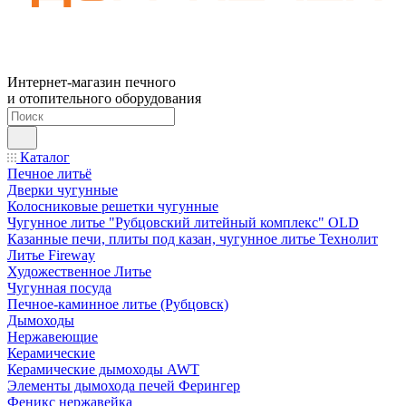
Интернет-магазин печного
и отопительного оборудования
Каталог
Печное литьё
Дверки чугунные
Колосниковые решетки чугунные
Чугунное литье "Рубцовский литейный комплекс" OLD
Казанные печи, плиты под казан, чугунное литье Технолит
Литье Fireway
Художественное Литье
Чугунная посуда
Печное-каминное литье (Рубцовск)
Дымоходы
Нержавеющие
Керамические
Керамические дымоходы AWT
Элементы дымохода печей Ферингер
Феникс нержавейка