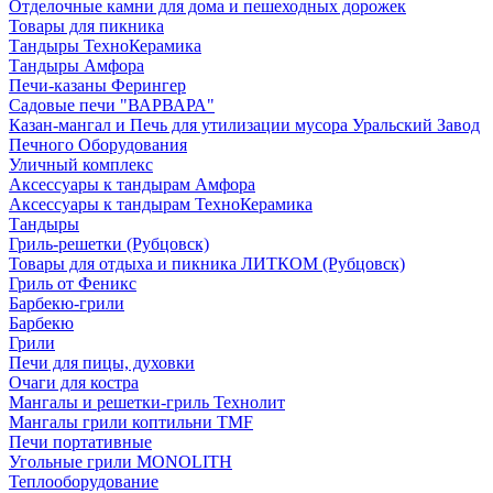
Отделочные камни для дома и пешеходных дорожек
Товары для пикника
Тандыры ТехноКерамика
Тандыры Амфора
Печи-казаны Ферингер
Садовые печи "ВАРВАРА"
Казан-мангал и Печь для утилизации мусора Уральский Завод
Печного Оборудования
Уличный комплекс
Аксессуары к тандырам Амфора
Аксессуары к тандырам ТехноКерамика
Тандыры
Гриль-решетки (Рубцовск)
Товары для отдыха и пикника ЛИТКОМ (Рубцовск)
Гриль от Феникс
Барбекю-грили
Барбекю
Грили
Печи для пицы, духовки
Очаги для костра
Мангалы и решетки-гриль Технолит
Мангалы грили коптильни TMF
Печи портативные
Угольные грили MONOLITH
Теплооборудование