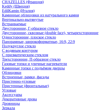
CHAZELLES (Франция)
Keddy (Швеция)
EdilKamin (Италия)
Каминные облицовки из натурального камня
Вертикально-вытянутые
Встраиваемые
Двусторонние, Г-образное стекло
Двусторонние, сквозные (double face), четырехсторонние
Односторонние, плоское стекло
Панорамные, широкоформатные, 16:9, 22:9
Полукруглое стекло
С водяным контуром
С призматическим стеклом
Трехсторонние, П-образное стекло
Газовые топки и уличные нагреватели
Каминные топки с подъёмом дверцы
Облицовки
Встроенные, рамки, фасады
Пристенно-угловые
Пристенные (фронтальные)
Угловые
Аксессуары
Декоративные дрова
Дровницы
Зеркала