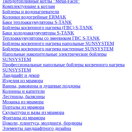
Твердотопливные котлы "Metal-FacH"
Комплектующие к котлам
Бойлеры и водонагреватели
Колонки водогрейные ERMAK
Баки теплоаккумуляторы S-TANK
Бойлеры косвенного нагрева (ГВС) S-TANK
Баки холодоаккумуляторы S-TANK
Теплоаккумуляторы со змеевиком ГВС S-TANK
Бойлеры косвенного нагрева напольные SUNSYSTEM
Бойлеры косвенного нагрева настенные SUNSYSTEM
Напольные накопительные электрические бойлеры
SUNSYSTEM
Профессиональные напольные бойлеры косвенного нагрева
SUNSYSTEM
Ландшафт и декор
Изделия из мрамора
Ванны, раковины и душевые поддоны
Колонны и капители
Лестницы, балясины
Мозаика из мрамора
Порталы из мрамора
Скульптура и вазы из мрамора
Фонтаны из мрамора
Цоколи, плинтуса, молдинги, бордюры
Элементы ландшафтного дизайна