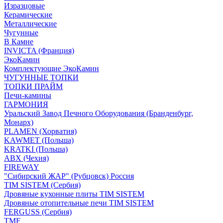
Изразцовые
Керамические
Металлические
Чугунные
В Камне
INVICTA (Франция)
ЭкоКамин
Комплектующие ЭкоКамин
ЧУГУННЫЕ ТОПКИ
ТОПКИ ПРАЙМ
Печи-камины
ГАРМОНИЯ
Уральский Завод Печного Оборудования (Бранденбург,
Монарх)
PLAMEN (Хорватия)
KAWMET (Польша)
KRATKI (Польша)
ABX (Чехия)
FIREWAY
"Сибирский ЖАР" (Рубцовск) Россия
TIM SISTEM (Сербия)
Дровяные кухонные плиты TIM SISTEM
Дровяные отопительные печи TIM SISTEM
FERGUSS (Сербия)
TMF