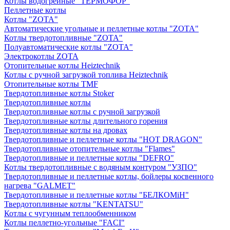
Котлы водогрейные "ТЕРМОФОР"
Пеллетные котлы
Котлы "ZOTA"
Автоматические угольные и пеллетные котлы "ZOTA"
Котлы твердотопливные "ZOTA"
Полуавтоматические котлы "ZOTA"
Электрокотлы ZOTA
Отопительные котлы Heiztechnik
Котлы с ручной загрузкой топлива Heiztechnik
Отопительные котлы TMF
Твердотопливные котлы Stoker
Твердотопливные котлы
Твердотопливные котлы с ручной загрузкой
Твердотопливные котлы длительного горения
Твердотопливные котлы на дровах
Твердотопливные и пеллетные котлы "HOT DRAGON"
Твердотопливные отопительные котлы "Flames"
Твердотопливные и пеллетные котлы "DEFRO"
Котлы твердотопливные с водяным контуром "УЗПО"
Твердотопливные и пеллетные котлы, бойлеры косвенного
нагрева "GALMET"
Твердотопливные и пеллетные котлы "БЕЛКОМiН"
Твердотопливные котлы "KENTATSU"
Котлы с чугунным теплообменником
Котлы пеллетно-угольные "FACI"