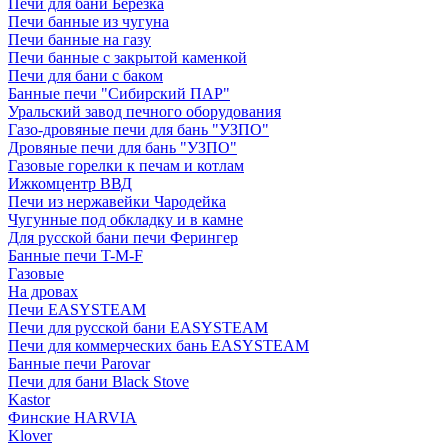
Печи для бани Березка
Печи банные из чугуна
Печи банные на газу
Печи банные с закрытой каменкой
Печи для бани с баком
Банные печи "Сибирский ПАР"
Уральский завод печного оборудования
Газо-дровяные печи для бань "УЗПО"
Дровяные печи для бань "УЗПО"
Газовые горелки к печам и котлам
Ижкомцентр ВВД
Печи из нержавейки Чародейка
Чугунные под обкладку и в камне
Для русской бани печи Ферингер
Банные печи T-M-F
Газовые
На дровах
Печи EASYSTEAM
Печи для русской бани EASYSTEAM
Печи для коммерческих бань EASYSTEAM
Банные печи Parovar
Печи для бани Black Stove
Kastor
Финские HARVIA
Klover