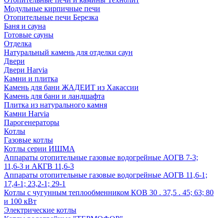
Модульные кирпичные печи
Отопительные печи Березка
Баня и сауна
Готовые сауны
Отделка
Натуральный камень для отделки саун
Двери
Двери Harvia
Камни и плитка
Камень для бани ЖАДЕИТ из Хакассии
Камень для бани и ландшафта
Плитка из натурального камня
Камни Harvia
Парогенераторы
Котлы
Газовые котлы
Котлы серии ИШМА
Аппараты отопительные газовые водогрейные АОГВ 7-3;
11,6-3 и АКГВ 11,6-3
Аппараты отопительные газовые водогрейные АОГВ 11,6-1;
17,4-1; 23,2-1; 29-1
Котлы с чугунным теплообменником КОВ 30 . 37,5 . 45; 63; 80
и 100 кВт
Электрические котлы