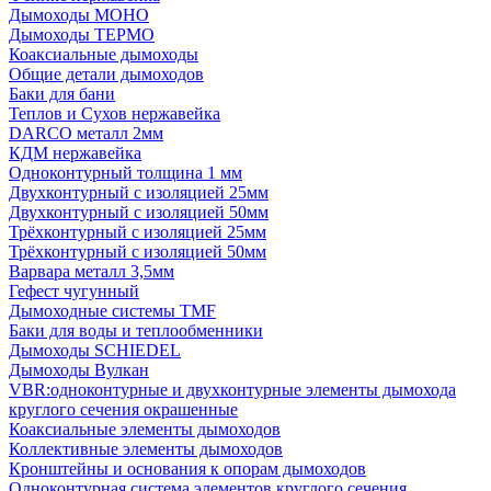
Дымоходы МОНО
Дымоходы ТЕРМО
Коаксиальные дымоходы
Общие детали дымоходов
Баки для бани
Теплов и Сухов нержавейка
DARCO металл 2мм
КДМ нержавейка
Одноконтурный толщина 1 мм
Двухконтурный с изоляцией 25мм
Двухконтурный с изоляцией 50мм
Трёхконтурный с изоляцией 25мм
Трёхконтурный с изоляцией 50мм
Варвара металл 3,5мм
Гефест чугунный
Дымоходные системы TMF
Баки для воды и теплообменники
Дымоходы SCHIEDEL
Дымоходы Вулкан
VBR:одноконтурные и двухконтурные элементы дымохода
круглого сечения окрашенные
Коаксиальные элементы дымоходов
Коллективные элементы дымоходов
Кронштейны и основания к опорам дымоходов
Одноконтурная система элементов круглого сечения