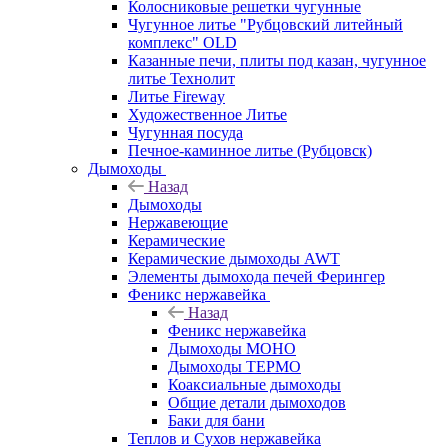
Колосниковые решетки чугунные
Чугунное литье "Рубцовский литейный
комплекс" OLD
Казанные печи, плиты под казан, чугунное
литье Технолит
Литье Fireway
Художественное Литье
Чугунная посуда
Печное-каминное литье (Рубцовск)
Дымоходы
Назад
Дымоходы
Нержавеющие
Керамические
Керамические дымоходы AWT
Элементы дымохода печей Ферингер
Феникс нержавейка
Назад
Феникс нержавейка
Дымоходы МОНО
Дымоходы ТЕРМО
Коаксиальные дымоходы
Общие детали дымоходов
Баки для бани
Теплов и Сухов нержавейка