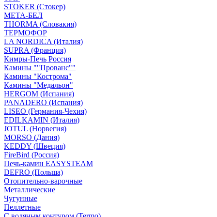
STOKER (Стокер)
МЕТА-БЕЛ
THORMA (Словакия)
ТЕРМОФОР
LA NORDICA (Италия)
SUPRA (Франция)
Кимры-Печь Россия
Камины ""Прованс""
Камины "Кострома"
Камины "Медальон"
HERGOM (Испания)
PANADERO (Испания)
LISEO (Германия-Чехия)
EDILKAMIN (Италия)
JOTUL (Норвегия)
MORSO (Дания)
KEDDY (Швеция)
FireBird (Россия)
Печь-камин EASYSTEAM
DEFRO (Польша)
Отопительно-варочные
Металлические
Чугунные
Пеллетные
С водяным контуром (Termo)