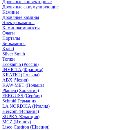
Дровяные конвекторные
Дровяные аккумулирующие
Камины
Дровяные камины
Электрокамины
Каминокомплекты
Очаги
Порталы
Биокамины
Kratki
Silver Smith
Топки
Ecokamin (Россия)
INVICTA (Франция)
KRATKI (Польша)
ABX (Чехия)
KAW-MET (Польша)
Plamen (Хорватия)
FERGUSS (Сербия)
Schmid Германия
LA NORDICA (Италия)
Hergom (Испания)
SUPRA (Франция)
MCZ (Италия)
Liseo Castiron (Швеция)