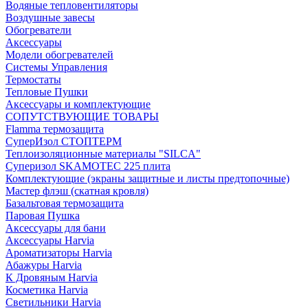
Водяные тепловентиляторы
Воздушные завесы
Обогреватели
Аксессуары
Модели обогревателей
Системы Управления
Термостаты
Тепловые Пушки
Аксессуары и комплектующие
СОПУТСТВУЮЩИЕ ТОВАРЫ
Flamma термозащита
СуперИзол СТОПТЕРМ
Теплоизоляционные материалы "SILCA"
Суперизол SKAMOTEC 225 плита
Комплектующие (экраны защитные и листы предтопочные)
Мастер флэш (скатная кровля)
Базальтовая термозащита
Паровая Пушка
Аксессуары для бани
Аксессуары Harvia
Ароматизаторы Harvia
Абажуры Harvia
К Дровяным Harvia
Косметика Harvia
Светильники Harvia