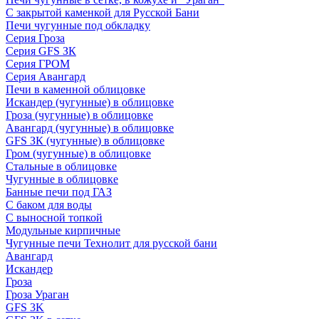
С закрытой каменкой для Русской Бани
Печи чугунные под обкладку
Серия Гроза
Серия GFS ЗК
Серия ГРОМ
Серия Авангард
Печи в каменной облицовке
Искандер (чугунные) в облицовке
Гроза (чугунные) в облицовке
Авангард (чугунные) в облицовке
GFS ЗК (чугунные) в облицовке
Гром (чугунные) в облицовке
Стальные в облицовке
Чугунные в облицовке
Банные печи под ГАЗ
С баком для воды
С выносной топкой
Модульные кирпичные
Чугунные печи Технолит для русской бани
Авангард
Искандер
Гроза
Гроза Ураган
GFS 3K