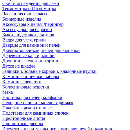
Свет и ограждения для ламп
Термометры и Гигрометры
Часы и песочные часы
Бондарные изделия
Аксессуары к печам Ферингер
Аксессуары для барбекю
Быки, подставки для дров
Ведра для угля, грили
Дверцы для каминов и печей
Дверцы зольников, печей для выпечки
Деревянные кадки, ковши
Дровницы, тележки, корзины
Духовые шкафы
Задвижки, зольные коробки, кладочные втулки
Каминные и печные наборы
Каминные решетки
Колосниковые решетки
Меха
Настилы для печей, конфорки
Передние панели, панели задвижек
Пластины декоративные
Подставки для каминных спичек
Предтопочные листы
Прочистные дверцы
Элементы из натурального камня для печей и каминов