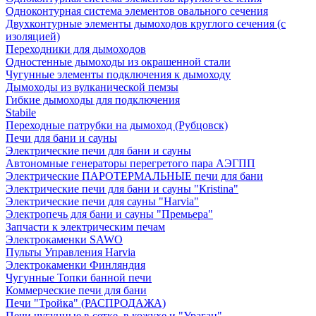
Одноконтурная система элементов овального сечения
Двухконтурные элементы дымоходов круглого сечения (с
изоляцией)
Переходники для дымоходов
Одностенные дымоходы из окрашенной стали
Чугунные элементы подключения к дымоходу
Дымоходы из вулканической пемзы
Гибкие дымоходы для подключения
Stabile
Переходные патрубки на дымоход (Рубцовск)
Печи для бани и сауны
Электрические печи для бани и сауны
Автономные генераторы перегретого пара АЭГПП
Электрические ПАРОТЕРМАЛЬНЫЕ печи для бани
Электрические печи для бани и сауны "Кristina"
Электрические печи для сауны "Harvia"
Электропечь для бани и сауны "Премьера"
Запчасти к электрическим печам
Электрокаменки SAWO
Пульты Управления Harvia
Электрокаменки Финляндия
Чугунные Топки банной печи
Коммерческие печи для бани
Печи "Тройка" (РАСПРОДАЖА)
Печи чугунные в сетке, в кожухе и "Ураган"