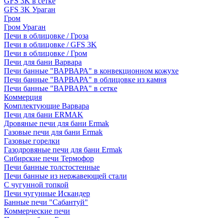
GFS 3K в сетке
GFS 3K Ураган
Гром
Гром Ураган
Печи в облицовке / Гроза
Печи в облицовке / GFS 3K
Печи в облицовке / Гром
Печи для бани Варвара
Печи банные "ВАРВАРА" в конвекционном кожухе
Печи банные "ВАРВАРА" в облицовке из камня
Печи банные "ВАРВАРА" в сетке
Коммерция
Комплектующие Варвара
Печи для бани ERMAK
Дровяные печи для бани Ermak
Газовые печи для бани Ermak
Газовые горелки
Газодровяные печи для бани Ermak
Сибирские печи Термофор
Печи банные толстостенные
Печи банные из нержавеющей стали
С чугунной топкой
Печи чугунные Искандер
Банные печи "Сабантуй"
Коммерческие печи