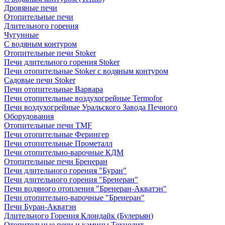
Дровяные печи
Отопительные печи
Длительного горения
Чугунные
C водяным контуром
Отопительные печи Stoker
Печи длительного горения Stoker
Печи отопительные Stoker с водяным контуром
Садовые печи Stoker
Печи отопительные Варвара
Печи отопительные воздухогрейные Termofor
Печи воздухогрейные Уральского Завода Печного
Оборудования
Отопительные печи TMF
Печи отопительные Ферингер
Печи отопительные Прометалл
Печи отопительно-варочные КДМ
Отопительные печи Бренеран
Печи длительного горения "Буран"
Печи длительного горения "Бренеран"
Печи водяного отопления "Бренеран-Акватэн"
Печи отопительно-варочные "Бренеран"
Печи Буран-Акватэн
Длительного Горения Клондайк (Булерьян)
Отопительные печи и камины Технолит