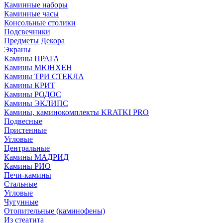
Каминные наборы
Каминные часы
Консольные столики
Подсвечники
Предметы Декора
Экраны
Камины ПРАГА
Камины МЮНХЕН
Камины ТРИ СТЕКЛА
Камины КРИТ
Камины РОДОС
Камины ЭКЛИПС
Камины, каминокомплекты KRATKI PRO
Подвесные
Пристенные
Угловые
Центральные
Камины МАДРИД
Камины РИО
Печи-камины
Стальные
Угловые
Чугунные
Отопительные (каминофены)
Из стеатита