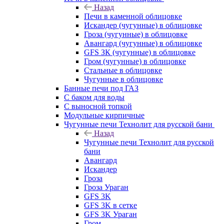
Назад
Печи в каменной облицовке
Искандер (чугунные) в облицовке
Гроза (чугунные) в облицовке
Авангард (чугунные) в облицовке
GFS ЗК (чугунные) в облицовке
Гром (чугунные) в облицовке
Стальные в облицовке
Чугунные в облицовке
Банные печи под ГАЗ
С баком для воды
С выносной топкой
Модульные кирпичные
Чугунные печи Технолит для русской бани
Назад
Чугунные печи Технолит для русской
бани
Авангард
Искандер
Гроза
Гроза Ураган
GFS 3K
GFS 3K в сетке
GFS 3K Ураган
Гром