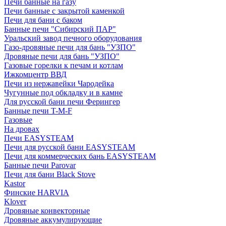
Печи банные на газу
Печи банные с закрытой каменкой
Печи для бани с баком
Банные печи "Сибирский ПАР"
Уральский завод печного оборудования
Газо-дровяные печи для бань "УЗПО"
Дровяные печи для бань "УЗПО"
Газовые горелки к печам и котлам
Ижкомцентр ВВД
Печи из нержавейки Чародейка
Чугунные под обкладку и в камне
Для русской бани печи Ферингер
Банные печи T-M-F
Газовые
На дровах
Печи EASYSTEAM
Печи для русской бани EASYSTEAM
Печи для коммерческих бань EASYSTEAM
Банные печи Parovar
Печи для бани Black Stove
Kastor
Финские HARVIA
Klover
Дровяные конвекторные
Дровяные аккумулирующие