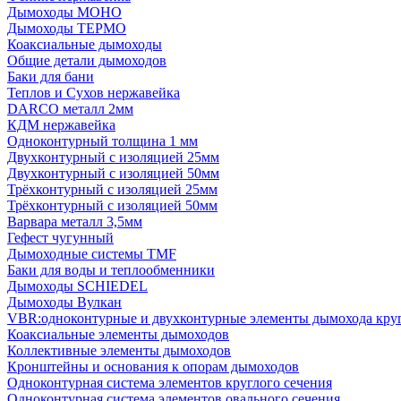
Дымоходы МОНО
Дымоходы ТЕРМО
Коаксиальные дымоходы
Общие детали дымоходов
Баки для бани
Теплов и Сухов нержавейка
DARCO металл 2мм
КДМ нержавейка
Одноконтурный толщина 1 мм
Двухконтурный с изоляцией 25мм
Двухконтурный с изоляцией 50мм
Трёхконтурный с изоляцией 25мм
Трёхконтурный с изоляцией 50мм
Варвара металл 3,5мм
Гефест чугунный
Дымоходные системы TMF
Баки для воды и теплообменники
Дымоходы SCHIEDEL
Дымоходы Вулкан
VBR:одноконтурные и двухконтурные элементы дымохода кру
Коаксиальные элементы дымоходов
Коллективные элементы дымоходов
Кронштейны и основания к опорам дымоходов
Одноконтурная система элементов круглого сечения
Одноконтурная система элементов овального сечения