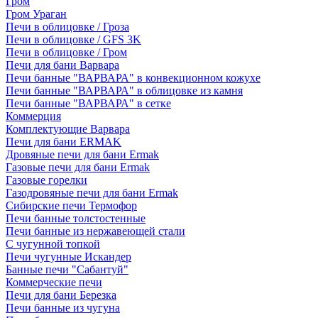
Гром
Гром Ураган
Печи в облицовке / Гроза
Печи в облицовке / GFS 3K
Печи в облицовке / Гром
Печи для бани Варвара
Печи банные "ВАРВАРА" в конвекционном кожухе
Печи банные "ВАРВАРА" в облицовке из камня
Печи банные "ВАРВАРА" в сетке
Коммерция
Комплектующие Варвара
Печи для бани ERMAK
Дровяные печи для бани Ermak
Газовые печи для бани Ermak
Газовые горелки
Газодровяные печи для бани Ermak
Сибирские печи Термофор
Печи банные толстостенные
Печи банные из нержавеющей стали
С чугунной топкой
Печи чугунные Искандер
Банные печи "Сабантуй"
Коммерческие печи
Печи для бани Березка
Печи банные из чугуна