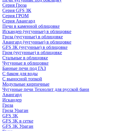
Серия Гроза
Серия GFS ЗК
Серия ГРОМ
Серия Авангард
Печи в каменной облицовке
Искандер (чугунные) в облицовке
Гроза (чугунные) в облицовке
Авангард (чугунные) в облицовке
GFS ЗК (чугунные) в облицовке
Гром (чугунные) в облицовке
Стальные в облицовке
Чугунные в облицовке
Банные печи под ГАЗ
С баком для воды
С выносной топкой
Модульные кирпичные
Чугунные печи Технолит для русской бани
Авангард
Искандер
Гроза
Гроза Ураган
GFS 3K
GFS 3K в сетке
GFS 3K Ураган