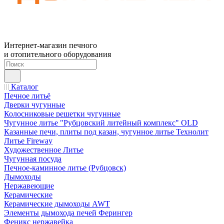
Интернет-магазин печного
и отопительного оборудования
Каталог
Печное литьё
Дверки чугунные
Колосниковые решетки чугунные
Чугунное литье "Рубцовский литейный комплекс" OLD
Казанные печи, плиты под казан, чугунное литье Технолит
Литье Fireway
Художественное Литье
Чугунная посуда
Печное-каминное литье (Рубцовск)
Дымоходы
Нержавеющие
Керамические
Керамические дымоходы AWT
Элементы дымохода печей Ферингер
Феникс нержавейка