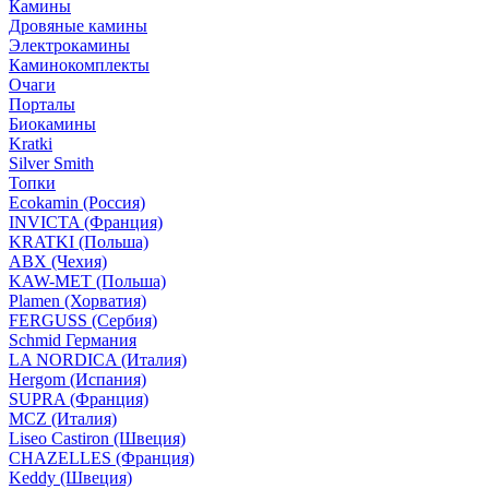
Камины
Дровяные камины
Электрокамины
Каминокомплекты
Очаги
Порталы
Биокамины
Kratki
Silver Smith
Топки
Ecokamin (Россия)
INVICTA (Франция)
KRATKI (Польша)
ABX (Чехия)
KAW-MET (Польша)
Plamen (Хорватия)
FERGUSS (Сербия)
Schmid Германия
LA NORDICA (Италия)
Hergom (Испания)
SUPRA (Франция)
MCZ (Италия)
Liseo Castiron (Швеция)
CHAZELLES (Франция)
Keddy (Швеция)