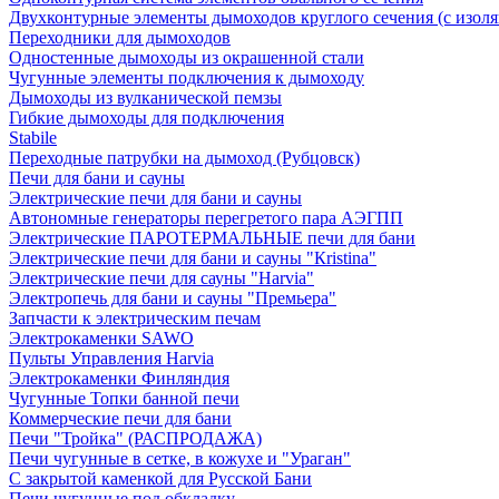
Двухконтурные элементы дымоходов круглого сечения (с изол
Переходники для дымоходов
Одностенные дымоходы из окрашенной стали
Чугунные элементы подключения к дымоходу
Дымоходы из вулканической пемзы
Гибкие дымоходы для подключения
Stabile
Переходные патрубки на дымоход (Рубцовск)
Печи для бани и сауны
Электрические печи для бани и сауны
Автономные генераторы перегретого пара АЭГПП
Электрические ПАРОТЕРМАЛЬНЫЕ печи для бани
Электрические печи для бани и сауны "Кristina"
Электрические печи для сауны "Harvia"
Электропечь для бани и сауны "Премьера"
Запчасти к электрическим печам
Электрокаменки SAWO
Пульты Управления Harvia
Электрокаменки Финляндия
Чугунные Топки банной печи
Коммерческие печи для бани
Печи "Тройка" (РАСПРОДАЖА)
Печи чугунные в сетке, в кожухе и "Ураган"
С закрытой каменкой для Русской Бани
Печи чугунные под обкладку