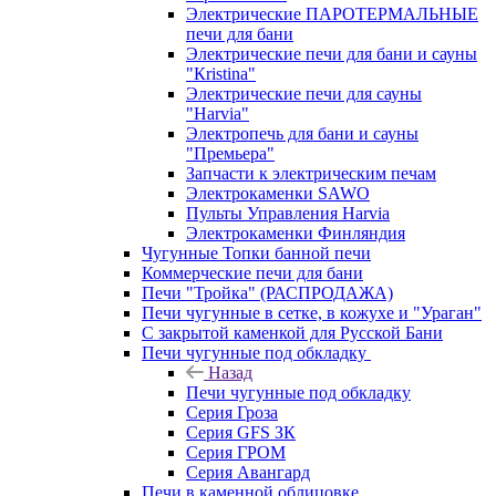
Электрические ПАРОТЕРМАЛЬНЫЕ
печи для бани
Электрические печи для бани и сауны
"Кristina"
Электрические печи для сауны
"Harvia"
Электропечь для бани и сауны
"Премьера"
Запчасти к электрическим печам
Электрокаменки SAWO
Пульты Управления Harvia
Электрокаменки Финляндия
Чугунные Топки банной печи
Коммерческие печи для бани
Печи "Тройка" (РАСПРОДАЖА)
Печи чугунные в сетке, в кожухе и "Ураган"
С закрытой каменкой для Русской Бани
Печи чугунные под обкладку
Назад
Печи чугунные под обкладку
Серия Гроза
Серия GFS ЗК
Серия ГРОМ
Серия Авангард
Печи в каменной облицовке