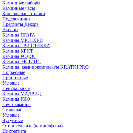
Каминные наборы
Каминные часы
Консольные столики
Подсвечники
Предметы Декора
Экраны
Камины ПРАГА
Камины МЮНХЕН
Камины ТРИ СТЕКЛА
Камины КРИТ
Камины РОДОС
Камины ЭКЛИПС
Камины, каминокомплекты KRATKI PRO
Подвесные
Пристенные
Угловые
Центральные
Камины МАДРИД
Камины РИО
Печи-камины
Стальные
Угловые
Чугунные
Отопительные (каминофены)
Из стеатита