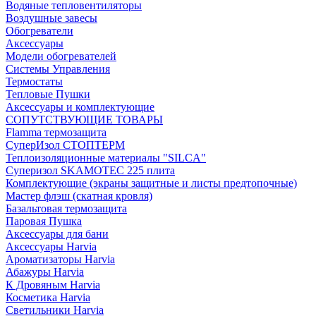
Водяные тепловентиляторы
Воздушные завесы
Обогреватели
Аксессуары
Модели обогревателей
Системы Управления
Термостаты
Тепловые Пушки
Аксессуары и комплектующие
СОПУТСТВУЮЩИЕ ТОВАРЫ
Flamma термозащита
СуперИзол СТОПТЕРМ
Теплоизоляционные материалы "SILCA"
Суперизол SKAMOTEC 225 плита
Комплектующие (экраны защитные и листы предтопочные)
Мастер флэш (скатная кровля)
Базальтовая термозащита
Паровая Пушка
Аксессуары для бани
Аксессуары Harvia
Ароматизаторы Harvia
Абажуры Harvia
К Дровяным Harvia
Косметика Harvia
Светильники Harvia