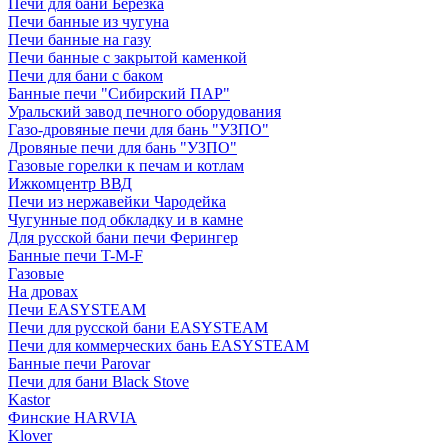
Печи для бани Березка
Печи банные из чугуна
Печи банные на газу
Печи банные с закрытой каменкой
Печи для бани с баком
Банные печи "Сибирский ПАР"
Уральский завод печного оборудования
Газо-дровяные печи для бань "УЗПО"
Дровяные печи для бань "УЗПО"
Газовые горелки к печам и котлам
Ижкомцентр ВВД
Печи из нержавейки Чародейка
Чугунные под обкладку и в камне
Для русской бани печи Ферингер
Банные печи T-M-F
Газовые
На дровах
Печи EASYSTEAM
Печи для русской бани EASYSTEAM
Печи для коммерческих бань EASYSTEAM
Банные печи Parovar
Печи для бани Black Stove
Kastor
Финские HARVIA
Klover