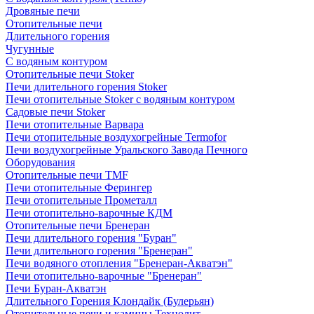
Дровяные печи
Отопительные печи
Длительного горения
Чугунные
C водяным контуром
Отопительные печи Stoker
Печи длительного горения Stoker
Печи отопительные Stoker с водяным контуром
Садовые печи Stoker
Печи отопительные Варвара
Печи отопительные воздухогрейные Termofor
Печи воздухогрейные Уральского Завода Печного
Оборудования
Отопительные печи TMF
Печи отопительные Ферингер
Печи отопительные Прометалл
Печи отопительно-варочные КДМ
Отопительные печи Бренеран
Печи длительного горения "Буран"
Печи длительного горения "Бренеран"
Печи водяного отопления "Бренеран-Акватэн"
Печи отопительно-варочные "Бренеран"
Печи Буран-Акватэн
Длительного Горения Клондайк (Булерьян)
Отопительные печи и камины Технолит