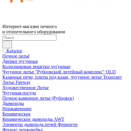
Интернет-магазин печного
и отопительного оборудования
Каталог
Печное литьё
Дверки чугунные
Колосниковые решетки чугунные
Чугунное литье "Рубцовский литейный комплекс" OLD
Казанные печи, плиты под казан, чугунное литье Технолит
Литье Fireway
Художественное Литье
Чугунная посуда
Печное-каминное литье (Рубцовск)
Дымоходы
Нержавеющие
Керамические
Керамические дымоходы AWT
Элементы дымохода печей Ферингер
Феникс нержавейка