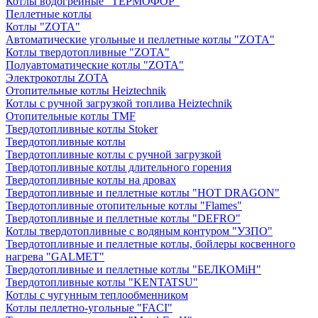
Котлы водогрейные "ТЕРМОФОР"
Пеллетные котлы
Котлы "ZOTA"
Автоматические угольные и пеллетные котлы "ZOTA"
Котлы твердотопливные "ZOTA"
Полуавтоматические котлы "ZOTA"
Электрокотлы ZOTA
Отопительные котлы Heiztechnik
Котлы с ручной загрузкой топлива Heiztechnik
Отопительные котлы TMF
Твердотопливные котлы Stoker
Твердотопливные котлы
Твердотопливные котлы с ручной загрузкой
Твердотопливные котлы длительного горения
Твердотопливные котлы на дровах
Твердотопливные и пеллетные котлы "HOT DRAGON"
Твердотопливные отопительные котлы "Flames"
Твердотопливные и пеллетные котлы "DEFRO"
Котлы твердотопливные с водяным контуром "УЗПО"
Твердотопливные и пеллетные котлы, бойлеры косвенного
нагрева "GALMET"
Твердотопливные и пеллетные котлы "БЕЛКОМiН"
Твердотопливные котлы "KENTATSU"
Котлы с чугунным теплообменником
Котлы пеллетно-угольные "FACI"