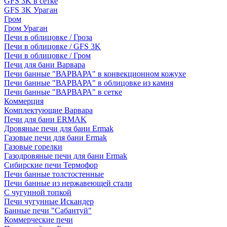
GFS 3K в сетке
GFS 3K Ураган
Гром
Гром Ураган
Печи в облицовке / Гроза
Печи в облицовке / GFS 3K
Печи в облицовке / Гром
Печи для бани Варвара
Печи банные "ВАРВАРА" в конвекционном кожухе
Печи банные "ВАРВАРА" в облицовке из камня
Печи банные "ВАРВАРА" в сетке
Коммерция
Комплектующие Варвара
Печи для бани ERMAK
Дровяные печи для бани Ermak
Газовые печи для бани Ermak
Газовые горелки
Газодровяные печи для бани Ermak
Сибирские печи Термофор
Печи банные толстостенные
Печи банные из нержавеющей стали
С чугунной топкой
Печи чугунные Искандер
Банные печи "Сабантуй"
Коммерческие печи