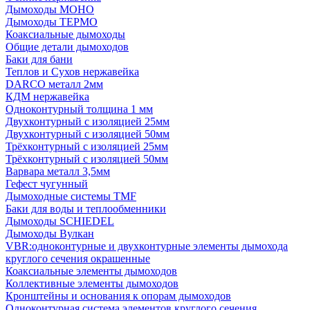
Дымоходы МОНО
Дымоходы ТЕРМО
Коаксиальные дымоходы
Общие детали дымоходов
Баки для бани
Теплов и Сухов нержавейка
DARCO металл 2мм
КДМ нержавейка
Одноконтурный толщина 1 мм
Двухконтурный с изоляцией 25мм
Двухконтурный с изоляцией 50мм
Трёхконтурный с изоляцией 25мм
Трёхконтурный с изоляцией 50мм
Варвара металл 3,5мм
Гефест чугунный
Дымоходные системы TMF
Баки для воды и теплообменники
Дымоходы SCHIEDEL
Дымоходы Вулкан
VBR:одноконтурные и двухконтурные элементы дымохода
круглого сечения окрашенные
Коаксиальные элементы дымоходов
Коллективные элементы дымоходов
Кронштейны и основания к опорам дымоходов
Одноконтурная система элементов круглого сечения