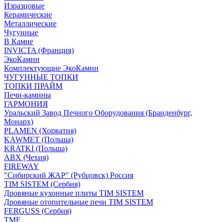
Изразцовые
Керамические
Металлические
Чугунные
В Камне
INVICTA (Франция)
ЭкоКамин
Комплектующие ЭкоКамин
ЧУГУННЫЕ ТОПКИ
ТОПКИ ПРАЙМ
Печи-камины
ГАРМОНИЯ
Уральский Завод Печного Оборудования (Бранденбург,
Монарх)
PLAMEN (Хорватия)
KAWMET (Польша)
KRATKI (Польша)
ABX (Чехия)
FIREWAY
"Сибирский ЖАР" (Рубцовск) Россия
TIM SISTEM (Сербия)
Дровяные кухонные плиты TIM SISTEM
Дровяные отопительные печи TIM SISTEM
FERGUSS (Сербия)
TMF