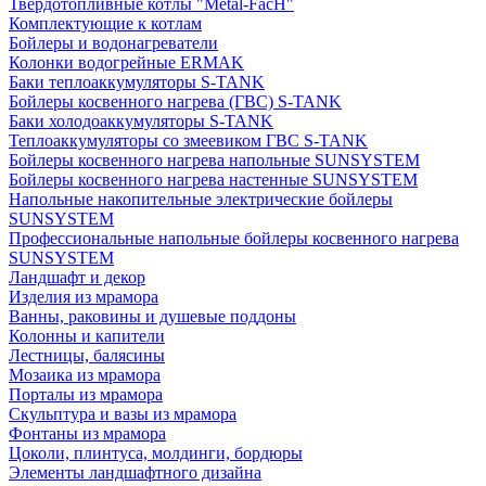
Твердотопливные котлы "Metal-FacH"
Комплектующие к котлам
Бойлеры и водонагреватели
Колонки водогрейные ERMAK
Баки теплоаккумуляторы S-TANK
Бойлеры косвенного нагрева (ГВС) S-TANK
Баки холодоаккумуляторы S-TANK
Теплоаккумуляторы со змеевиком ГВС S-TANK
Бойлеры косвенного нагрева напольные SUNSYSTEM
Бойлеры косвенного нагрева настенные SUNSYSTEM
Напольные накопительные электрические бойлеры
SUNSYSTEM
Профессиональные напольные бойлеры косвенного нагрева
SUNSYSTEM
Ландшафт и декор
Изделия из мрамора
Ванны, раковины и душевые поддоны
Колонны и капители
Лестницы, балясины
Мозаика из мрамора
Порталы из мрамора
Скульптура и вазы из мрамора
Фонтаны из мрамора
Цоколи, плинтуса, молдинги, бордюры
Элементы ландшафтного дизайна