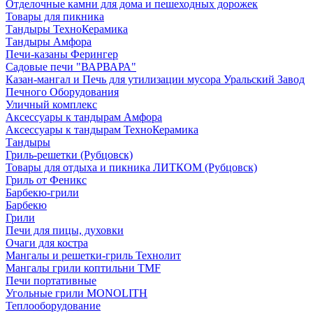
Отделочные камни для дома и пешеходных дорожек
Товары для пикника
Тандыры ТехноКерамика
Тандыры Амфора
Печи-казаны Ферингер
Садовые печи "ВАРВАРА"
Казан-мангал и Печь для утилизации мусора Уральский Завод
Печного Оборудования
Уличный комплекс
Аксессуары к тандырам Амфора
Аксессуары к тандырам ТехноКерамика
Тандыры
Гриль-решетки (Рубцовск)
Товары для отдыха и пикника ЛИТКОМ (Рубцовск)
Гриль от Феникс
Барбекю-грили
Барбекю
Грили
Печи для пицы, духовки
Очаги для костра
Мангалы и решетки-гриль Технолит
Мангалы грили коптильни TMF
Печи портативные
Угольные грили MONOLITH
Теплооборудование