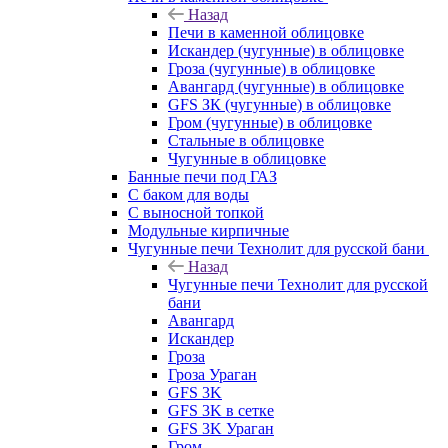
Назад
Печи в каменной облицовке
Искандер (чугунные) в облицовке
Гроза (чугунные) в облицовке
Авангард (чугунные) в облицовке
GFS ЗК (чугунные) в облицовке
Гром (чугунные) в облицовке
Стальные в облицовке
Чугунные в облицовке
Банные печи под ГАЗ
С баком для воды
С выносной топкой
Модульные кирпичные
Чугунные печи Технолит для русской бани
Назад
Чугунные печи Технолит для русской
бани
Авангард
Искандер
Гроза
Гроза Ураган
GFS 3K
GFS 3K в сетке
GFS 3K Ураган
Гром