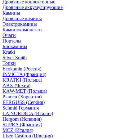
Дровяные конвекторные
Дровяные аккумулирующие
Камины
Дровяные камины
Электрокамины
Каминокомплекты
Очаги
Порталы
Биокамины
Kratki
Silver Smith
Топки
Ecokamin (Россия)
INVICTA (Франция)
KRATKI (Польша)
ABX (Чехия)
KAW-MET (Польша)
Plamen (Хорватия)
FERGUSS (Сербия)
Schmid Германия
LA NORDICA (Италия)
Hergom (Испания)
SUPRA (Франция)
MCZ (Италия)
Liseo Castiron (Швеция)