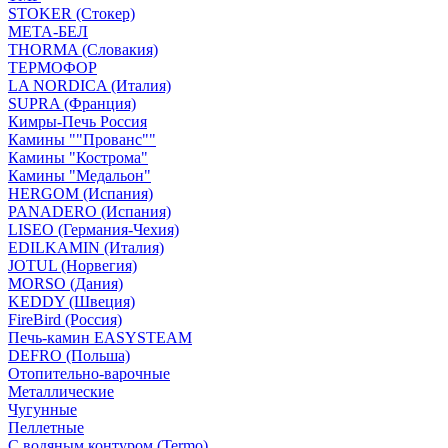
STOKER (Стокер)
МЕТА-БЕЛ
THORMA (Словакия)
ТЕРМОФОР
LA NORDICA (Италия)
SUPRA (Франция)
Кимры-Печь Россия
Камины ""Прованс""
Камины "Кострома"
Камины "Медальон"
HERGOM (Испания)
PANADERO (Испания)
LISEO (Германия-Чехия)
EDILKAMIN (Италия)
JOTUL (Норвегия)
MORSO (Дания)
KEDDY (Швеция)
FireBird (Россия)
Печь-камин EASYSTEAM
DEFRO (Польша)
Отопительно-варочные
Металлические
Чугунные
Пеллетные
С водяным контуром (Termo)