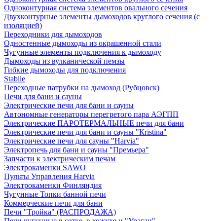
Одноконтурная система элементов овального сечения
Двухконтурные элементы дымоходов круглого сечения (с
изоляцией)
Переходники для дымоходов
Одностенные дымоходы из окрашенной стали
Чугунные элементы подключения к дымоходу
Дымоходы из вулканической пемзы
Гибкие дымоходы для подключения
Stabile
Переходные патрубки на дымоход (Рубцовск)
Печи для бани и сауны
Электрические печи для бани и сауны
Автономные генераторы перегретого пара АЭГПП
Электрические ПАРОТЕРМАЛЬНЫЕ печи для бани
Электрические печи для бани и сауны "Кristina"
Электрические печи для сауны "Harvia"
Электропечь для бани и сауны "Премьера"
Запчасти к электрическим печам
Электрокаменки SAWO
Пульты Управления Harvia
Электрокаменки Финляндия
Чугунные Топки банной печи
Коммерческие печи для бани
Печи "Тройка" (РАСПРОДАЖА)
Печи чугунные в сетке, в кожухе и "Ураган"