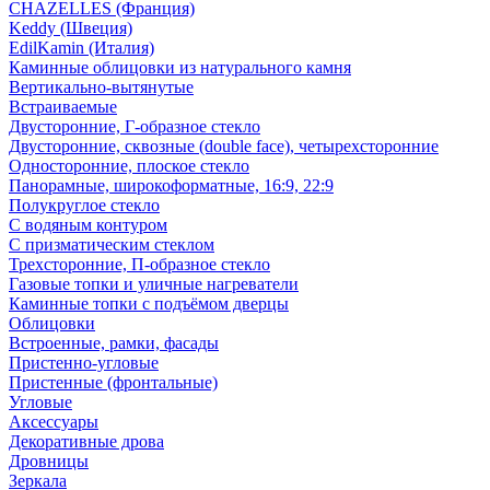
CHAZELLES (Франция)
Keddy (Швеция)
EdilKamin (Италия)
Каминные облицовки из натурального камня
Вертикально-вытянутые
Встраиваемые
Двусторонние, Г-образное стекло
Двусторонние, сквозные (double face), четырехсторонние
Односторонние, плоское стекло
Панорамные, широкоформатные, 16:9, 22:9
Полукруглое стекло
С водяным контуром
С призматическим стеклом
Трехсторонние, П-образное стекло
Газовые топки и уличные нагреватели
Каминные топки с подъёмом дверцы
Облицовки
Встроенные, рамки, фасады
Пристенно-угловые
Пристенные (фронтальные)
Угловые
Аксессуары
Декоративные дрова
Дровницы
Зеркала