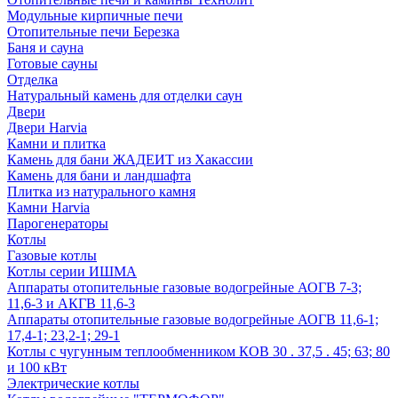
Модульные кирпичные печи
Отопительные печи Березка
Баня и сауна
Готовые сауны
Отделка
Натуральный камень для отделки саун
Двери
Двери Harvia
Камни и плитка
Камень для бани ЖАДЕИТ из Хакассии
Камень для бани и ландшафта
Плитка из натурального камня
Камни Harvia
Парогенераторы
Котлы
Газовые котлы
Котлы серии ИШМА
Аппараты отопительные газовые водогрейные АОГВ 7-3;
11,6-3 и АКГВ 11,6-3
Аппараты отопительные газовые водогрейные АОГВ 11,6-1;
17,4-1; 23,2-1; 29-1
Котлы с чугунным теплообменником КОВ 30 . 37,5 . 45; 63; 80
и 100 кВт
Электрические котлы