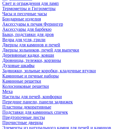
Свет и ограждения для ламп
Термометры и Гигрометры
Часы и песочные часы
Бондарные изделия
Аксессуары к печам Ферингер
Аксессуары для барбекю
Быки, подставки для дров
Ведра для угля, грили
Дверцы для каминов и печей
Дверцы зольников, печей для выпечки
Деревянные кадки, ковши
Дровницы, тележки, корзины
Духовые шкафы
Задвижки, зольные коробки, кладочные втулки
Каминные и печные наборы
Каминные решетки
Колосниковые решетки
Меха
Настилы для печей, конфорки
Передние панели, панели задвижек
Пластины декоративные
Подставки для каминных спичек
Предтопочные листы
Прочистные дверцы
Элементы из натурального камня для печей и каминов