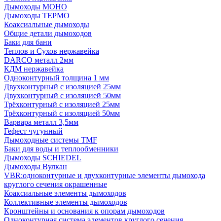
Дымоходы МОНО
Дымоходы ТЕРМО
Коаксиальные дымоходы
Общие детали дымоходов
Баки для бани
Теплов и Сухов нержавейка
DARCO металл 2мм
КДМ нержавейка
Одноконтурный толщина 1 мм
Двухконтурный с изоляцией 25мм
Двухконтурный с изоляцией 50мм
Трёхконтурный с изоляцией 25мм
Трёхконтурный с изоляцией 50мм
Варвара металл 3,5мм
Гефест чугунный
Дымоходные системы TMF
Баки для воды и теплообменники
Дымоходы SCHIEDEL
Дымоходы Вулкан
VBR:одноконтурные и двухконтурные элементы дымохода
круглого сечения окрашенные
Коаксиальные элементы дымоходов
Коллективные элементы дымоходов
Кронштейны и основания к опорам дымоходов
Одноконтурная система элементов круглого сечения