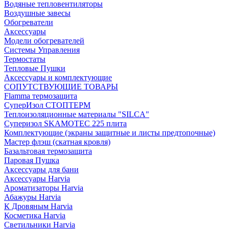
Водяные тепловентиляторы
Воздушные завесы
Обогреватели
Аксессуары
Модели обогревателей
Системы Управления
Термостаты
Тепловые Пушки
Аксессуары и комплектующие
СОПУТСТВУЮЩИЕ ТОВАРЫ
Flamma термозащита
СуперИзол СТОПТЕРМ
Теплоизоляционные материалы "SILCA"
Суперизол SKAMOTEC 225 плита
Комплектующие (экраны защитные и листы предтопочные)
Мастер флэш (скатная кровля)
Базальтовая термозащита
Паровая Пушка
Аксессуары для бани
Аксессуары Harvia
Ароматизаторы Harvia
Абажуры Harvia
К Дровяным Harvia
Косметика Harvia
Светильники Harvia