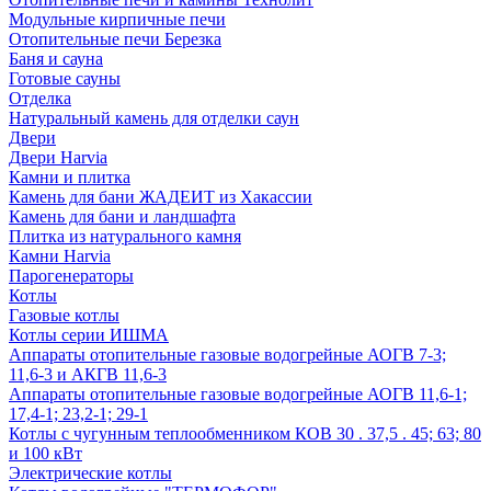
Модульные кирпичные печи
Отопительные печи Березка
Баня и сауна
Готовые сауны
Отделка
Натуральный камень для отделки саун
Двери
Двери Harvia
Камни и плитка
Камень для бани ЖАДЕИТ из Хакассии
Камень для бани и ландшафта
Плитка из натурального камня
Камни Harvia
Парогенераторы
Котлы
Газовые котлы
Котлы серии ИШМА
Аппараты отопительные газовые водогрейные АОГВ 7-3;
11,6-3 и АКГВ 11,6-3
Аппараты отопительные газовые водогрейные АОГВ 11,6-1;
17,4-1; 23,2-1; 29-1
Котлы с чугунным теплообменником КОВ 30 . 37,5 . 45; 63; 80
и 100 кВт
Электрические котлы