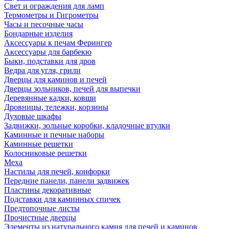
Свет и ограждения для ламп
Термометры и Гигрометры
Часы и песочные часы
Бондарные изделия
Аксессуары к печам Ферингер
Аксессуары для барбекю
Быки, подставки для дров
Ведра для угля, грили
Дверцы для каминов и печей
Дверцы зольников, печей для выпечки
Деревянные кадки, ковши
Дровницы, тележки, корзины
Духовые шкафы
Задвижки, зольные коробки, кладочные втулки
Каминные и печные наборы
Каминные решетки
Колосниковые решетки
Меха
Настилы для печей, конфорки
Передние панели, панели задвижек
Пластины декоративные
Подставки для каминных спичек
Предтопочные листы
Прочистные дверцы
Элементы из натурального камня для печей и каминов