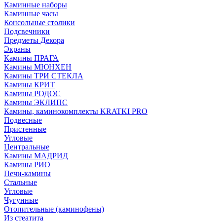
Каминные наборы
Каминные часы
Консольные столики
Подсвечники
Предметы Декора
Экраны
Камины ПРАГА
Камины МЮНХЕН
Камины ТРИ СТЕКЛА
Камины КРИТ
Камины РОДОС
Камины ЭКЛИПС
Камины, каминокомплекты KRATKI PRO
Подвесные
Пристенные
Угловые
Центральные
Камины МАДРИД
Камины РИО
Печи-камины
Стальные
Угловые
Чугунные
Отопительные (каминофены)
Из стеатита