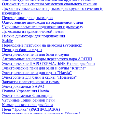
Одноконтурная система элементов овального сечения
Двухконтурные элементы дымоходов круглого сечения (с
изоляцией)
Переходники для дымоходов
Одностенные дымоходы из окрашенной стали
Чугунные элементы подключения к дымоходу
Дымоходы из вулканической пемзы
Гибкие дымоходы для подключения
Stabile
Переходные патрубки на дымоход (Рубцовск)
Печи для бани и сауны
Электрические печи для бани и сауны
Автономные генераторы перегретого пара АЭГПП
Электрические ПАРОТЕРМАЛЬНЫЕ печи для бани
Электрические печи для бани и сауны "Кristina"
Электрические печи для сауны "Harvia"
Электропечь для бани и сауны "Премьера"
Запчасти к электрическим печам
Электрокаменки SAWO
Пульты Управления Harvia
Электрокаменки Финляндия
Чугунные Топки банной печи
Коммерческие печи для бани
Печи "Тройка" (РАСПРОДАЖА)
Печи чугунные в сетке, в кожухе и "Ураган"