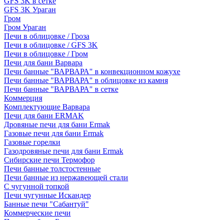
GFS 3K в сетке
GFS 3K Ураган
Гром
Гром Ураган
Печи в облицовке / Гроза
Печи в облицовке / GFS 3K
Печи в облицовке / Гром
Печи для бани Варвара
Печи банные "ВАРВАРА" в конвекционном кожухе
Печи банные "ВАРВАРА" в облицовке из камня
Печи банные "ВАРВАРА" в сетке
Коммерция
Комплектующие Варвара
Печи для бани ERMAK
Дровяные печи для бани Ermak
Газовые печи для бани Ermak
Газовые горелки
Газодровяные печи для бани Ermak
Сибирские печи Термофор
Печи банные толстостенные
Печи банные из нержавеющей стали
С чугунной топкой
Печи чугунные Искандер
Банные печи "Сабантуй"
Коммерческие печи