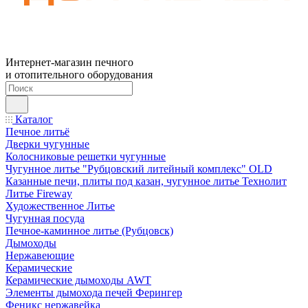
Интернет-магазин печного
и отопительного оборудования
Каталог
Печное литьё
Дверки чугунные
Колосниковые решетки чугунные
Чугунное литье "Рубцовский литейный комплекс" OLD
Казанные печи, плиты под казан, чугунное литье Технолит
Литье Fireway
Художественное Литье
Чугунная посуда
Печное-каминное литье (Рубцовск)
Дымоходы
Нержавеющие
Керамические
Керамические дымоходы AWT
Элементы дымохода печей Ферингер
Феникс нержавейка