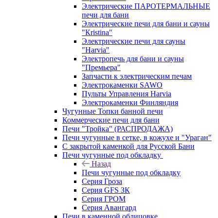
Электрические ПАРОТЕРМАЛЬНЫЕ
печи для бани
Электрические печи для бани и сауны
"Кristina"
Электрические печи для сауны
"Harvia"
Электропечь для бани и сауны
"Премьера"
Запчасти к электрическим печам
Электрокаменки SAWO
Пульты Управления Harvia
Электрокаменки Финляндия
Чугунные Топки банной печи
Коммерческие печи для бани
Печи "Тройка" (РАСПРОДАЖА)
Печи чугунные в сетке, в кожухе и "Ураган"
С закрытой каменкой для Русской Бани
Печи чугунные под обкладку
Назад
Печи чугунные под обкладку
Серия Гроза
Серия GFS ЗК
Серия ГРОМ
Серия Авангард
Печи в каменной облицовке