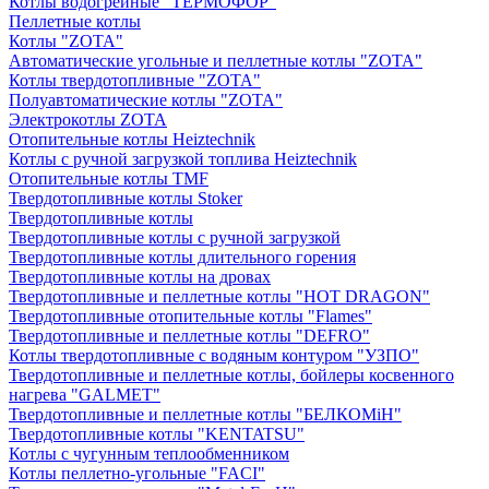
Котлы водогрейные "ТЕРМОФОР"
Пеллетные котлы
Котлы "ZOTA"
Автоматические угольные и пеллетные котлы "ZOTA"
Котлы твердотопливные "ZOTA"
Полуавтоматические котлы "ZOTA"
Электрокотлы ZOTA
Отопительные котлы Heiztechnik
Котлы с ручной загрузкой топлива Heiztechnik
Отопительные котлы TMF
Твердотопливные котлы Stoker
Твердотопливные котлы
Твердотопливные котлы с ручной загрузкой
Твердотопливные котлы длительного горения
Твердотопливные котлы на дровах
Твердотопливные и пеллетные котлы "HOT DRAGON"
Твердотопливные отопительные котлы "Flames"
Твердотопливные и пеллетные котлы "DEFRO"
Котлы твердотопливные с водяным контуром "УЗПО"
Твердотопливные и пеллетные котлы, бойлеры косвенного
нагрева "GALMET"
Твердотопливные и пеллетные котлы "БЕЛКОМiН"
Твердотопливные котлы "KENTATSU"
Котлы с чугунным теплообменником
Котлы пеллетно-угольные "FACI"