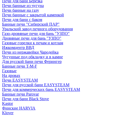
Печи для бани Березка
Печи банные из чугуна
Печи банные на газу
Печи банные с закрытой каменкой
Печи для бани с баком
Банные печи "Сибирский ПАР"
Уральский завод печного оборудования
Газо-дровяные печи для бань "УЗПО"
Дровяные печи для бань "УЗПО"
Газовые горелки к печам и котлам
Ижкомцентр ВВД
Печи из нержавейки Чародейка
Чугунные под обкладку и в камне
Для русской бани печи Ферингер
Банные печи T-M-F
Газовые
На дровах
Печи EASYSTEAM
Печи для русской бани EASYSTEAM
Печи для коммерческих бань EASYSTEAM
Банные печи Parovar
Печи для бани Black Stove
Kastor
Финские HARVIA
Klover