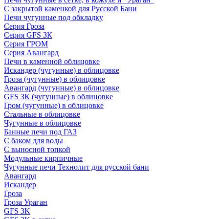
С закрытой каменкой для Русской Бани
Печи чугунные под обкладку
Серия Гроза
Серия GFS ЗК
Серия ГРОМ
Серия Авангард
Печи в каменной облицовке
Искандер (чугунные) в облицовке
Гроза (чугунные) в облицовке
Авангард (чугунные) в облицовке
GFS ЗК (чугунные) в облицовке
Гром (чугунные) в облицовке
Стальные в облицовке
Чугунные в облицовке
Банные печи под ГАЗ
С баком для воды
С выносной топкой
Модульные кирпичные
Чугунные печи Технолит для русской бани
Авангард
Искандер
Гроза
Гроза Ураган
GFS 3K