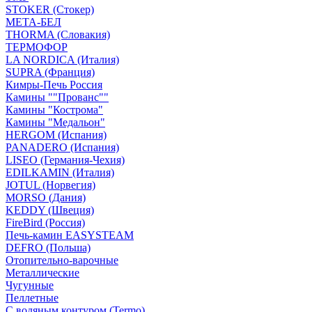
STOKER (Стокер)
МЕТА-БЕЛ
THORMA (Словакия)
ТЕРМОФОР
LA NORDICA (Италия)
SUPRA (Франция)
Кимры-Печь Россия
Камины ""Прованс""
Камины "Кострома"
Камины "Медальон"
HERGOM (Испания)
PANADERO (Испания)
LISEO (Германия-Чехия)
EDILKAMIN (Италия)
JOTUL (Норвегия)
MORSO (Дания)
KEDDY (Швеция)
FireBird (Россия)
Печь-камин EASYSTEAM
DEFRO (Польша)
Отопительно-варочные
Металлические
Чугунные
Пеллетные
С водяным контуром (Termo)