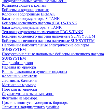
Твердотопливные котлы "Metal-FacH"
Комплектующие к котлам
Бойлеры и водонагреватели
Колонки водогрейные ERMAK
Баки теплоаккумуляторы S-TANK
Бойлеры косвенного нагрева (ГВС) S-TANK
Баки холодоаккумуляторы S-TANK
Теплоаккумуляторы со змеевиком ГВС S-TANK
Бойлеры косвенного нагрева напольные SUNSYSTEM
Бойлеры косвенного нагрева настенные SUNSYSTEM
Напольные накопительные электрические бойлеры
SUNSYSTEM
Профессиональные напольные бойлеры косвенного нагрева
SUNSYSTEM
Ландшафт и декор
Изделия из мрамора
Ванны, раковины и душевые поддоны
Колонны и капители
Лестницы, балясины
Мозаика из мрамора
Порталы из мрамора
Скульптура и вазы из мрамора
Фонтаны из мрамора
Цоколи, плинтуса, молдинги, бордюры
Элементы ландшафтного дизайна