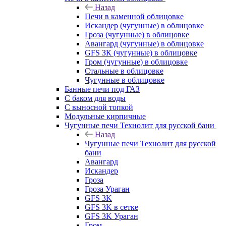
Назад
Печи в каменной облицовке
Искандер (чугунные) в облицовке
Гроза (чугунные) в облицовке
Авангард (чугунные) в облицовке
GFS ЗК (чугунные) в облицовке
Гром (чугунные) в облицовке
Стальные в облицовке
Чугунные в облицовке
Банные печи под ГАЗ
С баком для воды
С выносной топкой
Модульные кирпичные
Чугунные печи Технолит для русской бани
Назад
Чугунные печи Технолит для русской
бани
Авангард
Искандер
Гроза
Гроза Ураган
GFS 3K
GFS 3K в сетке
GFS 3K Ураган
Гром