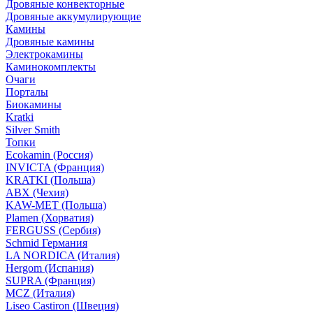
Дровяные конвекторные
Дровяные аккумулирующие
Камины
Дровяные камины
Электрокамины
Каминокомплекты
Очаги
Порталы
Биокамины
Kratki
Silver Smith
Топки
Ecokamin (Россия)
INVICTA (Франция)
KRATKI (Польша)
ABX (Чехия)
KAW-MET (Польша)
Plamen (Хорватия)
FERGUSS (Сербия)
Schmid Германия
LA NORDICA (Италия)
Hergom (Испания)
SUPRA (Франция)
MCZ (Италия)
Liseo Castiron (Швеция)