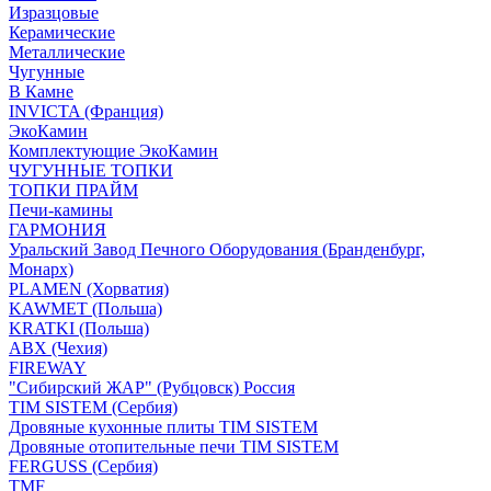
Изразцовые
Керамические
Металлические
Чугунные
В Камне
INVICTA (Франция)
ЭкоКамин
Комплектующие ЭкоКамин
ЧУГУННЫЕ ТОПКИ
ТОПКИ ПРАЙМ
Печи-камины
ГАРМОНИЯ
Уральский Завод Печного Оборудования (Бранденбург,
Монарх)
PLAMEN (Хорватия)
KAWMET (Польша)
KRATKI (Польша)
ABX (Чехия)
FIREWAY
"Сибирский ЖАР" (Рубцовск) Россия
TIM SISTEM (Сербия)
Дровяные кухонные плиты TIM SISTEM
Дровяные отопительные печи TIM SISTEM
FERGUSS (Сербия)
TMF