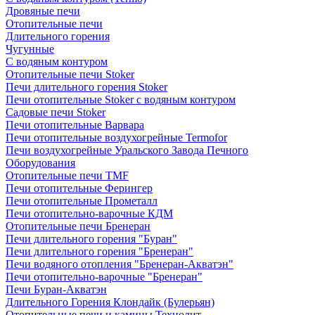
Дровяные печи
Отопительные печи
Длительного горения
Чугунные
C водяным контуром
Отопительные печи Stoker
Печи длительного горения Stoker
Печи отопительные Stoker с водяным контуром
Садовые печи Stoker
Печи отопительные Варвара
Печи отопительные воздухогрейные Termofor
Печи воздухогрейные Уральского Завода Печного
Оборудования
Отопительные печи TMF
Печи отопительные Ферингер
Печи отопительные Прометалл
Печи отопительно-варочные КДМ
Отопительные печи Бренеран
Печи длительного горения "Буран"
Печи длительного горения "Бренеран"
Печи водяного отопления "Бренеран-Акватэн"
Печи отопительно-варочные "Бренеран"
Печи Буран-Акватэн
Длительного Горения Клондайк (Булерьян)
Отопительные печи и камины Технолит