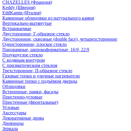
CHAZELLES (Франция)
Keddy (Швеция)
EdilKamin (Италия)
Каминные облицовки из натурального камня
Вертикально-вытянутые
Встраиваемые
Двусторонние, Г-образное стекло
Двусторонние, сквозные (double face), четырехсторонние
Односторонние, плоское стекло
Панорамные, широкоформатные, 16:9, 22:9
Полукруглое стекло
С водяным контуром
С призматическим стеклом
Трехсторонние, П-образное стекло
Газовые топки и уличные нагреватели
Каминные топки с подъёмом дверцы
Облицовки
Встроенные, рамки, фасады
Пристенно-угловые
Пристенные (фронтальные)
Угловые
Аксессуары
Декоративные дрова
Дровницы
Зеркала