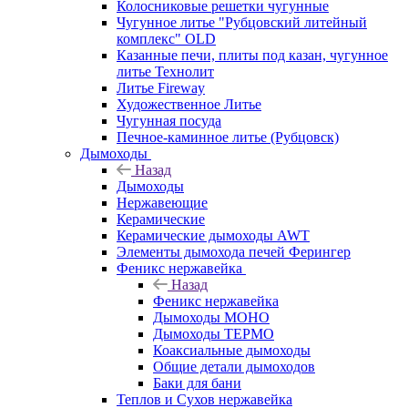
Колосниковые решетки чугунные
Чугунное литье "Рубцовский литейный
комплекс" OLD
Казанные печи, плиты под казан, чугунное
литье Технолит
Литье Fireway
Художественное Литье
Чугунная посуда
Печное-каминное литье (Рубцовск)
Дымоходы
Назад
Дымоходы
Нержавеющие
Керамические
Керамические дымоходы AWT
Элементы дымохода печей Ферингер
Феникс нержавейка
Назад
Феникс нержавейка
Дымоходы МОНО
Дымоходы ТЕРМО
Коаксиальные дымоходы
Общие детали дымоходов
Баки для бани
Теплов и Сухов нержавейка