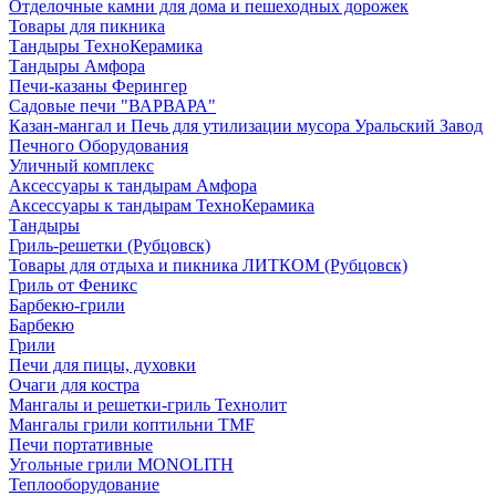
Отделочные камни для дома и пешеходных дорожек
Товары для пикника
Тандыры ТехноКерамика
Тандыры Амфора
Печи-казаны Ферингер
Садовые печи "ВАРВАРА"
Казан-мангал и Печь для утилизации мусора Уральский Завод
Печного Оборудования
Уличный комплекс
Аксессуары к тандырам Амфора
Аксессуары к тандырам ТехноКерамика
Тандыры
Гриль-решетки (Рубцовск)
Товары для отдыха и пикника ЛИТКОМ (Рубцовск)
Гриль от Феникс
Барбекю-грили
Барбекю
Грили
Печи для пицы, духовки
Очаги для костра
Мангалы и решетки-гриль Технолит
Мангалы грили коптильни TMF
Печи портативные
Угольные грили MONOLITH
Теплооборудование