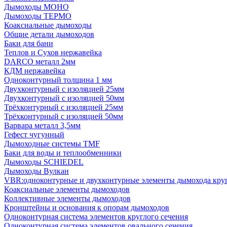
Дымоходы МОНО
Дымоходы ТЕРМО
Коаксиальные дымоходы
Общие детали дымоходов
Баки для бани
Теплов и Сухов нержавейка
DARCO металл 2мм
КДМ нержавейка
Одноконтурный толщина 1 мм
Двухконтурный с изоляцией 25мм
Двухконтурный с изоляцией 50мм
Трёхконтурный с изоляцией 25мм
Трёхконтурный с изоляцией 50мм
Варвара металл 3,5мм
Гефест чугунный
Дымоходные системы TMF
Баки для воды и теплообменники
Дымоходы SCHIEDEL
Дымоходы Вулкан
VBR:одноконтурные и двухконтурные элементы дымохода кру
Коаксиальные элементы дымоходов
Коллективные элементы дымоходов
Кронштейны и основания к опорам дымоходов
Одноконтурная система элементов круглого сечения
Одноконтурная система элементов овального сечения