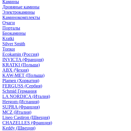
Камины
Дровяные камины
Электрокамины
Каминокомплекты
Очаги
Порталы
Биокамины
Kratki
Silver Smith
Топки
Ecokamin (Россия)
INVICTA (Франция)
KRATKI (Польша)
ABX (Чехия)
KAW-MET (Польша)
Plamen (Хорватия)
FERGUSS (Сербия)
Schmid Германия
LA NORDICA (Италия)
Hergom (Испания)
SUPRA (Франция)
MCZ (Италия)
Liseo Castiron (Швеция)
CHAZELLES (Франция)
Keddy (Швеция)