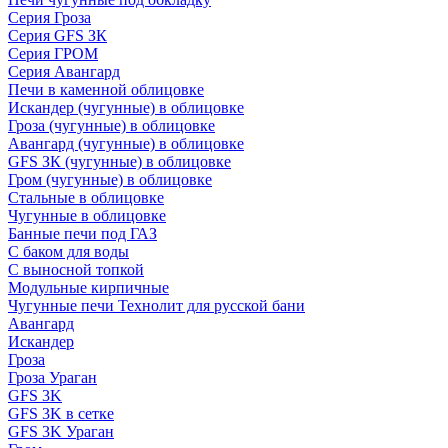
Серия Гроза
Серия GFS ЗК
Серия ГРОМ
Серия Авангард
Печи в каменной облицовке
Искандер (чугунные) в облицовке
Гроза (чугунные) в облицовке
Авангард (чугунные) в облицовке
GFS ЗК (чугунные) в облицовке
Гром (чугунные) в облицовке
Стальные в облицовке
Чугунные в облицовке
Банные печи под ГАЗ
С баком для воды
С выносной топкой
Модульные кирпичные
Чугунные печи Технолит для русской бани
Авангард
Искандер
Гроза
Гроза Ураган
GFS 3K
GFS 3K в сетке
GFS 3K Ураган