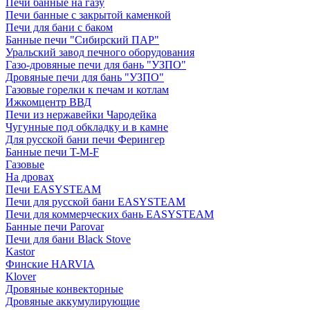
Печи банные на газу
Печи банные с закрытой каменкой
Печи для бани с баком
Банные печи "Сибирский ПАР"
Уральский завод печного оборудования
Газо-дровяные печи для бань "УЗПО"
Дровяные печи для бань "УЗПО"
Газовые горелки к печам и котлам
Ижкомцентр ВВД
Печи из нержавейки Чародейка
Чугунные под обкладку и в камне
Для русской бани печи Ферингер
Банные печи T-M-F
Газовые
На дровах
Печи EASYSTEAM
Печи для русской бани EASYSTEAM
Печи для коммерческих бань EASYSTEAM
Банные печи Parovar
Печи для бани Black Stove
Kastor
Финские HARVIA
Klover
Дровяные конвекторные
Дровяные аккумулирующие