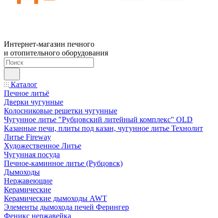
Интернет-магазин печного
и отопительного оборудования
Каталог
Печное литьё
Дверки чугунные
Колосниковые решетки чугунные
Чугунное литье "Рубцовский литейный комплекс" OLD
Казанные печи, плиты под казан, чугунное литье Технолит
Литье Fireway
Художественное Литье
Чугунная посуда
Печное-каминное литье (Рубцовск)
Дымоходы
Нержавеющие
Керамические
Керамические дымоходы AWT
Элементы дымохода печей Ферингер
Феникс нержавейка