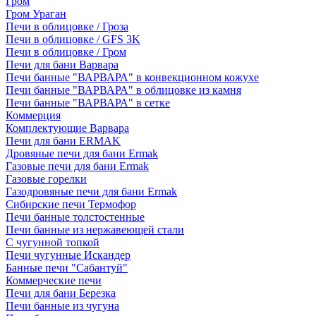
Гром
Гром Ураган
Печи в облицовке / Гроза
Печи в облицовке / GFS 3K
Печи в облицовке / Гром
Печи для бани Варвара
Печи банные "ВАРВАРА" в конвекционном кожухе
Печи банные "ВАРВАРА" в облицовке из камня
Печи банные "ВАРВАРА" в сетке
Коммерция
Комплектующие Варвара
Печи для бани ERMAK
Дровяные печи для бани Ermak
Газовые печи для бани Ermak
Газовые горелки
Газодровяные печи для бани Ermak
Сибирские печи Термофор
Печи банные толстостенные
Печи банные из нержавеющей стали
С чугунной топкой
Печи чугунные Искандер
Банные печи "Сабантуй"
Коммерческие печи
Печи для бани Березка
Печи банные из чугуна