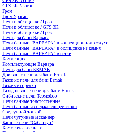
GFS 3K в сетке
GFS 3K Ураган
Гром
Гром Ураган
Печи в облицовке / Гроза
Печи в облицовке / GFS 3K
Печи в облицовке / Гром
Печи для бани Варвара
Печи банные "ВАРВАРА" в конвекционном кожухе
Печи банные "ВАРВАРА" в облицовке из камня
Печи банные "ВАРВАРА" в сетке
Коммерция
Комплектующие Варвара
Печи для бани ERMAK
Дровяные печи для бани Ermak
Газовые печи для бани Ermak
Газовые горелки
Газодровяные печи для бани Ermak
Сибирские печи Термофор
Печи банные толстостенные
Печи банные из нержавеющей стали
С чугунной топкой
Печи чугунные Искандер
Банные печи "Сабантуй"
Коммерческие печи