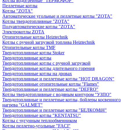
Котлы водогрейные "ТЕРМОФОР"
Пеллетные котлы
Котлы "ZOTA"
Автоматические угольные и пеллетные котлы "ZOTA"
Котлы твердотопливные "ZOTA"
Полуавтоматические котлы "ZOTA"
Электрокотлы ZOTA
Отопительные котлы Heiztechnik
Котлы с ручной загрузкой топлива Heiztechnik
Отопительные котлы TMF
Твердотопливные котлы Stoker
Твердотопливные котлы
Твердотопливные котлы с ручной загрузкой
Твердотопливные котлы длительного горения
Твердотопливные котлы на дровах
Твердотопливные и пеллетные котлы "HOT DRAGON"
Твердотопливные отопительные котлы "Flames"
Твердотопливные и пеллетные котлы "DEFRO"
Котлы твердотопливные с водяным контуром "УЗПО"
Твердотопливные и пеллетные котлы, бойлеры косвенного
нагрева "GALMET"
Твердотопливные и пеллетные котлы "БЕЛКОМiН"
Твердотопливные котлы "KENTATSU"
Котлы с чугунным теплообменником
Котлы пеллетно-угольные "FACI"