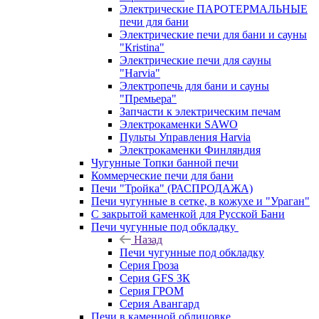
Электрические ПАРОТЕРМАЛЬНЫЕ
печи для бани
Электрические печи для бани и сауны
"Кristina"
Электрические печи для сауны
"Harvia"
Электропечь для бани и сауны
"Премьера"
Запчасти к электрическим печам
Электрокаменки SAWO
Пульты Управления Harvia
Электрокаменки Финляндия
Чугунные Топки банной печи
Коммерческие печи для бани
Печи "Тройка" (РАСПРОДАЖА)
Печи чугунные в сетке, в кожухе и "Ураган"
С закрытой каменкой для Русской Бани
Печи чугунные под обкладку
Назад
Печи чугунные под обкладку
Серия Гроза
Серия GFS ЗК
Серия ГРОМ
Серия Авангард
Печи в каменной облицовке