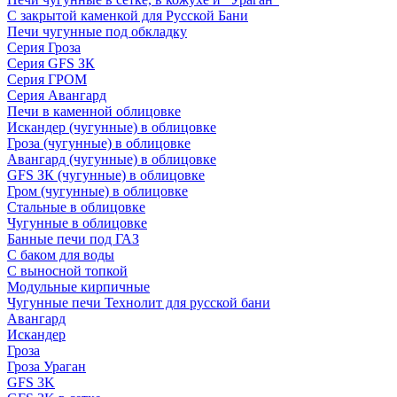
С закрытой каменкой для Русской Бани
Печи чугунные под обкладку
Серия Гроза
Серия GFS ЗК
Серия ГРОМ
Серия Авангард
Печи в каменной облицовке
Искандер (чугунные) в облицовке
Гроза (чугунные) в облицовке
Авангард (чугунные) в облицовке
GFS ЗК (чугунные) в облицовке
Гром (чугунные) в облицовке
Стальные в облицовке
Чугунные в облицовке
Банные печи под ГАЗ
С баком для воды
С выносной топкой
Модульные кирпичные
Чугунные печи Технолит для русской бани
Авангард
Искандер
Гроза
Гроза Ураган
GFS 3K