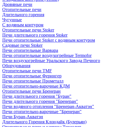
Дровяные печи
Отопительные печи
Длительного горения
Чугунные
C водяным контуром
Отопительные печи Stoker
Печи длительного горения Stoker
Печи отопительные Stoker с водяным контуром
Садовые печи Stoker
Печи отопительные Варвара
Печи отопительные воздухогрейные Termofor
Печи воздухогрейные Уральского Завода Печного
Оборудования
Отопительные печи TMF
Печи отопительные Ферингер
Печи отопительные Прометалл
Печи отопительно-варочные КДМ
Отопительные печи Бренеран
Печи длительного горения "Буран"
Печи длительного горения "Бренеран"
Печи водяного отопления "Бренеран-Акватэн"
Печи отопительно-варочные "Бренеран"
Печи Буран-Акватэн
Длительного Горения Клондайк (Булерьян)
Отопительные печи и камины Технолит