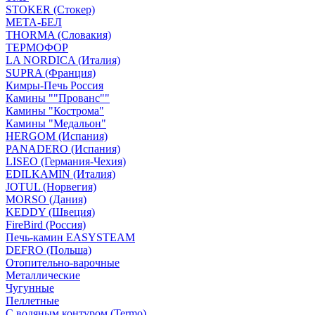
STOKER (Стокер)
МЕТА-БЕЛ
THORMA (Словакия)
ТЕРМОФОР
LA NORDICA (Италия)
SUPRA (Франция)
Кимры-Печь Россия
Камины ""Прованс""
Камины "Кострома"
Камины "Медальон"
HERGOM (Испания)
PANADERO (Испания)
LISEO (Германия-Чехия)
EDILKAMIN (Италия)
JOTUL (Норвегия)
MORSO (Дания)
KEDDY (Швеция)
FireBird (Россия)
Печь-камин EASYSTEAM
DEFRO (Польша)
Отопительно-варочные
Металлические
Чугунные
Пеллетные
С водяным контуром (Termo)