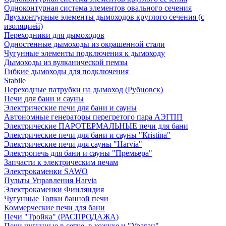
Одноконтурная система элементов овального сечения
Двухконтурные элементы дымоходов круглого сечения (с
изоляцией)
Переходники для дымоходов
Одностенные дымоходы из окрашенной стали
Чугунные элементы подключения к дымоходу
Дымоходы из вулканической пемзы
Гибкие дымоходы для подключения
Stabile
Переходные патрубки на дымоход (Рубцовск)
Печи для бани и сауны
Электрические печи для бани и сауны
Автономные генераторы перегретого пара АЭГПП
Электрические ПАРОТЕРМАЛЬНЫЕ печи для бани
Электрические печи для бани и сауны "Кristina"
Электрические печи для сауны "Harvia"
Электропечь для бани и сауны "Премьера"
Запчасти к электрическим печам
Электрокаменки SAWO
Пульты Управления Harvia
Электрокаменки Финляндия
Чугунные Топки банной печи
Коммерческие печи для бани
Печи "Тройка" (РАСПРОДАЖА)
Печи чугунные в сетке, в кожухе и "Ураган"