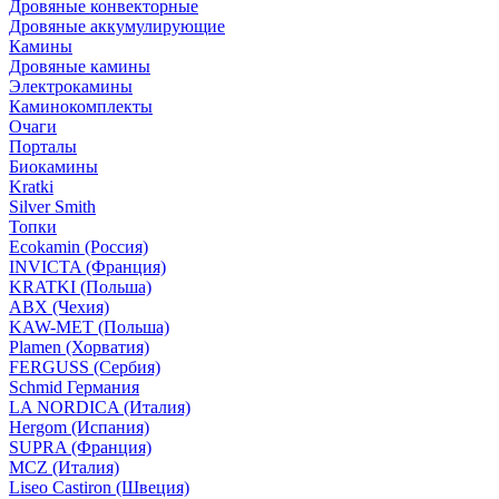
Дровяные конвекторные
Дровяные аккумулирующие
Камины
Дровяные камины
Электрокамины
Каминокомплекты
Очаги
Порталы
Биокамины
Kratki
Silver Smith
Топки
Ecokamin (Россия)
INVICTA (Франция)
KRATKI (Польша)
ABX (Чехия)
KAW-MET (Польша)
Plamen (Хорватия)
FERGUSS (Сербия)
Schmid Германия
LA NORDICA (Италия)
Hergom (Испания)
SUPRA (Франция)
MCZ (Италия)
Liseo Castiron (Швеция)