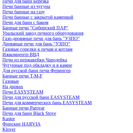
Печи для бани Березка
Печи банные из чугуна
Печи банные на газу
Печи банные с закрытой каменкой
Печи для бани с баком
Банные печи "Сибирский ПАР"
Уральский завод печного оборудования
Газо-дровяные печи для бань "УЗПО"
Дровяные печи для бань "УЗПО"
Газовые горелки к печам и котлам
Ижкомцентр ВВД
Печи из нержавейки Чародейка
Чугунные под обкладку и в камне
Для русской бани печи Ферингер
Банные печи T-M-F
Газовые
На дровах
Печи EASYSTEAM
Печи для русской бани EASYSTEAM
Печи для коммерческих бань EASYSTEAM
Банные печи Parovar
Печи для бани Black Stove
Kastor
Финские HARVIA
Klover