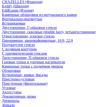
CHAZELLES (Франция)
Keddy (Швеция)
EdilKamin (Италия)
Каминные облицовки из натурального камня
Вертикально-вытянутые
Встраиваемые
Двусторонние, Г-образное стекло
Двусторонние, сквозные (double face), четырехсторонние
Односторонние, плоское стекло
Панорамные, широкоформатные, 16:9, 22:9
Полукруглое стекло
С водяным контуром
С призматическим стеклом
Трехсторонние, П-образное стекло
Газовые топки и уличные нагреватели
Каминные топки с подъёмом дверцы
Облицовки
Встроенные, рамки, фасады
Пристенно-угловые
Пристенные (фронтальные)
Угловые
Аксессуары
Декоративные дрова
Дровницы
Зеркала