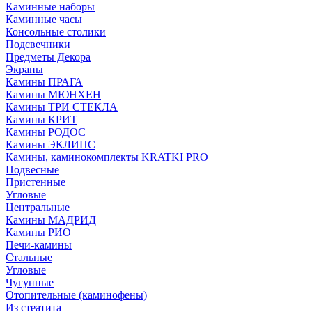
Каминные наборы
Каминные часы
Консольные столики
Подсвечники
Предметы Декора
Экраны
Камины ПРАГА
Камины МЮНХЕН
Камины ТРИ СТЕКЛА
Камины КРИТ
Камины РОДОС
Камины ЭКЛИПС
Камины, каминокомплекты KRATKI PRO
Подвесные
Пристенные
Угловые
Центральные
Камины МАДРИД
Камины РИО
Печи-камины
Стальные
Угловые
Чугунные
Отопительные (каминофены)
Из стеатита