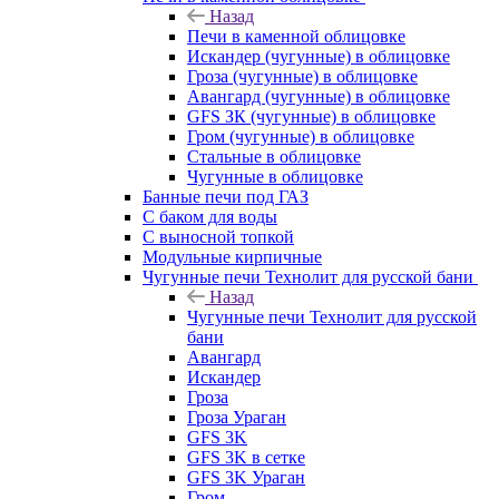
Назад
Печи в каменной облицовке
Искандер (чугунные) в облицовке
Гроза (чугунные) в облицовке
Авангард (чугунные) в облицовке
GFS ЗК (чугунные) в облицовке
Гром (чугунные) в облицовке
Стальные в облицовке
Чугунные в облицовке
Банные печи под ГАЗ
С баком для воды
С выносной топкой
Модульные кирпичные
Чугунные печи Технолит для русской бани
Назад
Чугунные печи Технолит для русской
бани
Авангард
Искандер
Гроза
Гроза Ураган
GFS 3K
GFS 3K в сетке
GFS 3K Ураган
Гром