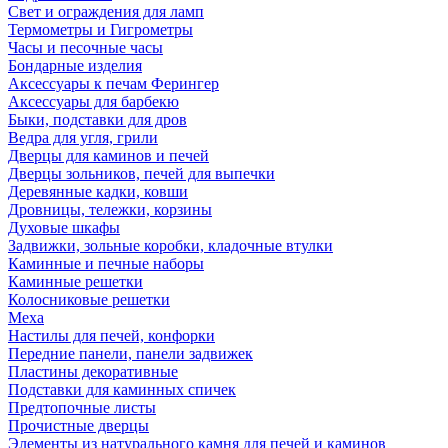
Свет и ограждения для ламп
Термометры и Гигрометры
Часы и песочные часы
Бондарные изделия
Аксессуары к печам Ферингер
Аксессуары для барбекю
Быки, подставки для дров
Ведра для угля, грили
Дверцы для каминов и печей
Дверцы зольников, печей для выпечки
Деревянные кадки, ковши
Дровницы, тележки, корзины
Духовые шкафы
Задвижки, зольные коробки, кладочные втулки
Каминные и печные наборы
Каминные решетки
Колосниковые решетки
Меха
Настилы для печей, конфорки
Передние панели, панели задвижек
Пластины декоративные
Подставки для каминных спичек
Предтопочные листы
Прочистные дверцы
Элементы из натурального камня для печей и каминов