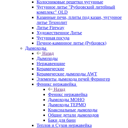
Колосниковые решетки чугунные
Чугунное литье "Рубцовский литейный
комплекс" OLD
Казанные печи, плиты под казан, чугунное
литье Технолит
Литье Fireway
Художественное Литье
Чугунная посуда
Печное-каминное литье (Рубцовск)
Дымоходы
Назад
Дымоходы
Нержавеющие
Керамические
Керамические дымоходы AWT
Элементы дымохода печей Ферингер
Феникс нержавейка
Назад
Феникс нержавейка
Дымоходы МОНО
Дымоходы ТЕРМО
Коаксиальные дымоходы
Общие детали дымоходов
Баки для бани
Теплов и Сухов нержавейка