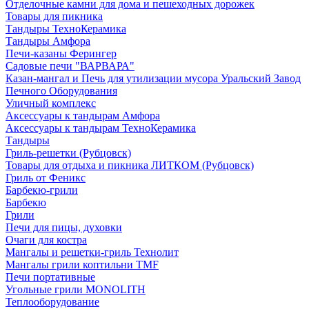
Отделочные камни для дома и пешеходных дорожек
Товары для пикника
Тандыры ТехноКерамика
Тандыры Амфора
Печи-казаны Ферингер
Садовые печи "ВАРВАРА"
Казан-мангал и Печь для утилизации мусора Уральский Завод
Печного Оборудования
Уличный комплекс
Аксессуары к тандырам Амфора
Аксессуары к тандырам ТехноКерамика
Тандыры
Гриль-решетки (Рубцовск)
Товары для отдыха и пикника ЛИТКОМ (Рубцовск)
Гриль от Феникс
Барбекю-грили
Барбекю
Грили
Печи для пицы, духовки
Очаги для костра
Мангалы и решетки-гриль Технолит
Мангалы грили коптильни TMF
Печи портативные
Угольные грили MONOLITH
Теплооборудование