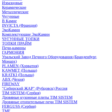
Изразцовые
Керамические
Металлические
Чугунные
В Камне
INVICTA (Франция)
ЭкоКамин
Комплектующие ЭкоКамин
ЧУГУННЫЕ ТОПКИ
ТОПКИ ПРАЙМ
Печи-камины
ГАРМОНИЯ
Уральский Завод Печного Оборудования (Бранденбург,
Монарх)
PLAMEN (Хорватия)
KAWMET (Польша)
KRATKI (Польша)
ABX (Чехия)
FIREWAY
"Сибирский ЖАР" (Рубцовск) Россия
TIM SISTEM (Сербия)
Дровяные кухонные плиты TIM SISTEM
Дровяные отопительные печи TIM SISTEM
FERGUSS (Сербия)
TMF