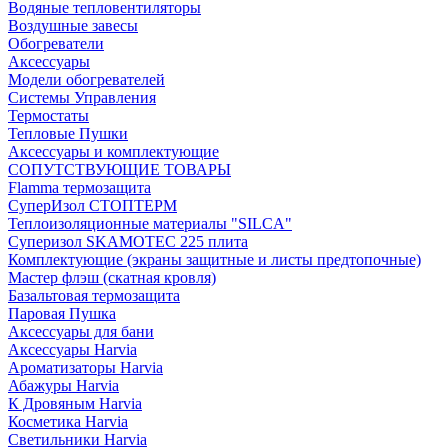
Водяные тепловентиляторы
Воздушные завесы
Обогреватели
Аксессуары
Модели обогревателей
Системы Управления
Термостаты
Тепловые Пушки
Аксессуары и комплектующие
СОПУТСТВУЮЩИЕ ТОВАРЫ
Flamma термозащита
СуперИзол СТОПТЕРМ
Теплоизоляционные материалы "SILCA"
Суперизол SKAMOTEC 225 плита
Комплектующие (экраны защитные и листы предтопочные)
Мастер флэш (скатная кровля)
Базальтовая термозащита
Паровая Пушка
Аксессуары для бани
Аксессуары Harvia
Ароматизаторы Harvia
Абажуры Harvia
К Дровяным Harvia
Косметика Harvia
Светильники Harvia