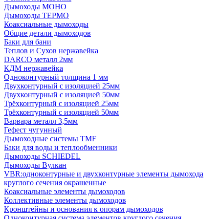
Дымоходы МОНО
Дымоходы ТЕРМО
Коаксиальные дымоходы
Общие детали дымоходов
Баки для бани
Теплов и Сухов нержавейка
DARCO металл 2мм
КДМ нержавейка
Одноконтурный толщина 1 мм
Двухконтурный с изоляцией 25мм
Двухконтурный с изоляцией 50мм
Трёхконтурный с изоляцией 25мм
Трёхконтурный с изоляцией 50мм
Варвара металл 3,5мм
Гефест чугунный
Дымоходные системы TMF
Баки для воды и теплообменники
Дымоходы SCHIEDEL
Дымоходы Вулкан
VBR:одноконтурные и двухконтурные элементы дымохода
круглого сечения окрашенные
Коаксиальные элементы дымоходов
Коллективные элементы дымоходов
Кронштейны и основания к опорам дымоходов
Одноконтурная система элементов круглого сечения