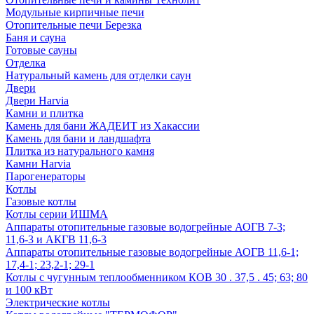
Модульные кирпичные печи
Отопительные печи Березка
Баня и сауна
Готовые сауны
Отделка
Натуральный камень для отделки саун
Двери
Двери Harvia
Камни и плитка
Камень для бани ЖАДЕИТ из Хакассии
Камень для бани и ландшафта
Плитка из натурального камня
Камни Harvia
Парогенераторы
Котлы
Газовые котлы
Котлы серии ИШМА
Аппараты отопительные газовые водогрейные АОГВ 7-3;
11,6-3 и АКГВ 11,6-3
Аппараты отопительные газовые водогрейные АОГВ 11,6-1;
17,4-1; 23,2-1; 29-1
Котлы с чугунным теплообменником КОВ 30 . 37,5 . 45; 63; 80
и 100 кВт
Электрические котлы