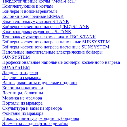
Твердотопливные котлы "Metal-FacH"
Комплектующие к котлам
Бойлеры и водонагреватели
Колонки водогрейные ERMAK
Баки теплоаккумуляторы S-TANK
Бойлеры косвенного нагрева (ГВС) S-TANK
Баки холодоаккумуляторы S-TANK
Теплоаккумуляторы со змеевиком ГВС S-TANK
Бойлеры косвенного нагрева напольные SUNSYSTEM
Бойлеры косвенного нагрева настенные SUNSYSTEM
Напольные накопительные электрические бойлеры
SUNSYSTEM
Профессиональные напольные бойлеры косвенного нагрева
SUNSYSTEM
Ландшафт и декор
Изделия из мрамора
Ванны, раковины и душевые поддоны
Колонны и капители
Лестницы, балясины
Мозаика из мрамора
Порталы из мрамора
Скульптура и вазы из мрамора
Фонтаны из мрамора
Цоколи, плинтуса, молдинги, бордюры
Элементы ландшафтного дизайна