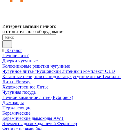
Интернет-магазин печного
и отопительного оборудования
Каталог
Печное литьё
Дверки чугунные
Колосниковые решетки чугунные
Чугунное литье "Рубцовский литейный комплекс" OLD
Казанные печи, плиты под казан, чугунное литье Технолит
Литье Fireway
Художественное Литье
Чугунная посуда
Печное-каминное литье (Рубцовск)
Дымоходы
Нержавеющие
Керамические
Керамические дымоходы AWT
Элементы дымохода печей Ферингер
Феникс нержавейка