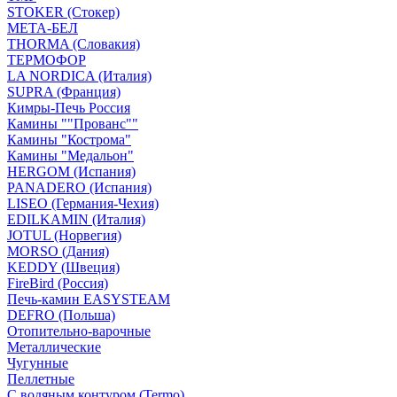
STOKER (Стокер)
МЕТА-БЕЛ
THORMA (Словакия)
ТЕРМОФОР
LA NORDICA (Италия)
SUPRA (Франция)
Кимры-Печь Россия
Камины ""Прованс""
Камины "Кострома"
Камины "Медальон"
HERGOM (Испания)
PANADERO (Испания)
LISEO (Германия-Чехия)
EDILKAMIN (Италия)
JOTUL (Норвегия)
MORSO (Дания)
KEDDY (Швеция)
FireBird (Россия)
Печь-камин EASYSTEAM
DEFRO (Польша)
Отопительно-варочные
Металлические
Чугунные
Пеллетные
С водяным контуром (Termo)