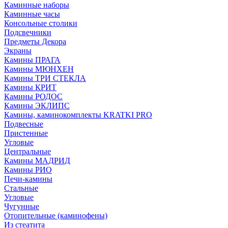
Каминные наборы
Каминные часы
Консольные столики
Подсвечники
Предметы Декора
Экраны
Камины ПРАГА
Камины МЮНХЕН
Камины ТРИ СТЕКЛА
Камины КРИТ
Камины РОДОС
Камины ЭКЛИПС
Камины, каминокомплекты KRATKI PRO
Подвесные
Пристенные
Угловые
Центральные
Камины МАДРИД
Камины РИО
Печи-камины
Стальные
Угловые
Чугунные
Отопительные (каминофены)
Из стеатита