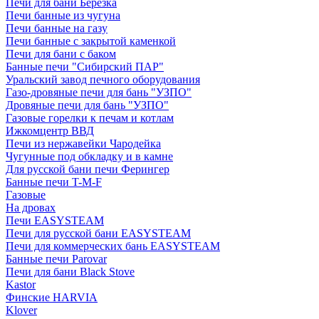
Печи для бани Березка
Печи банные из чугуна
Печи банные на газу
Печи банные с закрытой каменкой
Печи для бани с баком
Банные печи "Сибирский ПАР"
Уральский завод печного оборудования
Газо-дровяные печи для бань "УЗПО"
Дровяные печи для бань "УЗПО"
Газовые горелки к печам и котлам
Ижкомцентр ВВД
Печи из нержавейки Чародейка
Чугунные под обкладку и в камне
Для русской бани печи Ферингер
Банные печи T-M-F
Газовые
На дровах
Печи EASYSTEAM
Печи для русской бани EASYSTEAM
Печи для коммерческих бань EASYSTEAM
Банные печи Parovar
Печи для бани Black Stove
Kastor
Финские HARVIA
Klover