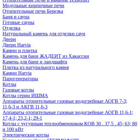
Модульные кирпичные печи
Отопительные печи Березка
Баня и сауна
Готовые сауны
Отделка
Натуральный камень для отделки саун
Двери
Двери Harvia
Камни и плитка
Камень для бани ЖАДЕИТ из Хакассии
Камень для бани и ландшафта
Плитка из натурального камня
Камни Harvia
Парогенераторы
Котлы
Газовые котлы
Котлы серии ИШМА
Аппараты отопительные газовые водогрейные АОГВ 7-3;
11,6-3 и АКГВ 11,6-3
Аппараты отопительные газовые водогрейные АОГВ 11,6-1;
17,4-1; 23,2-1; 29-1
Котлы с чугунным теплообменником КОВ 30 . 37,5 . 45; 63; 80
и 100 кВт
Электрические котлы