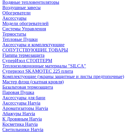
Водяные тепловентиляторы
Воздушные завесы
Обогреватели
Аксессуары
Модели обогревателей
Системы Управления
Термостаты
Тепловые Пушки
Аксессуары и комплектующие
СОПУТСТВУЮЩИЕ ТОВАРЫ
Flamma термозащита
СуперИзол СТОПТЕРМ
Теплоизоляционные материалы "SILCA"
Суперизол SKAMOTEC 225 плита
Комплектующие (экраны защитные и листы предтопочные)
Мастер флэш (скатная кровля)
Базальтовая термозащита
Паровая Пушка
Аксессуары для бани
Аксессуары Harvia
Ароматизаторы Harvia
Абажуры Harvia
К Дровяным Harvia
Косметика Harvia
Светильники Harvia