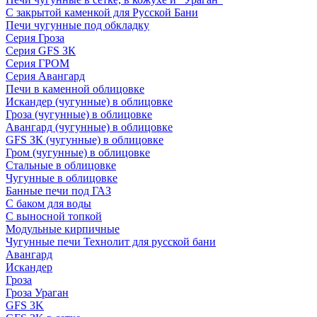
С закрытой каменкой для Русской Бани
Печи чугунные под обкладку
Серия Гроза
Серия GFS ЗК
Серия ГРОМ
Серия Авангард
Печи в каменной облицовке
Искандер (чугунные) в облицовке
Гроза (чугунные) в облицовке
Авангард (чугунные) в облицовке
GFS ЗК (чугунные) в облицовке
Гром (чугунные) в облицовке
Стальные в облицовке
Чугунные в облицовке
Банные печи под ГАЗ
С баком для воды
С выносной топкой
Модульные кирпичные
Чугунные печи Технолит для русской бани
Авангард
Искандер
Гроза
Гроза Ураган
GFS 3K