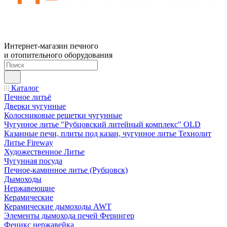
Интернет-магазин печного
и отопительного оборудования
Каталог
Печное литьё
Дверки чугунные
Колосниковые решетки чугунные
Чугунное литье "Рубцовский литейный комплекс" OLD
Казанные печи, плиты под казан, чугунное литье Технолит
Литье Fireway
Художественное Литье
Чугунная посуда
Печное-каминное литье (Рубцовск)
Дымоходы
Нержавеющие
Керамические
Керамические дымоходы AWT
Элементы дымохода печей Ферингер
Феникс нержавейка