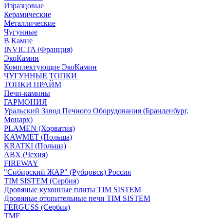
Изразцовые
Керамические
Металлические
Чугунные
В Камне
INVICTA (Франция)
ЭкоКамин
Комплектующие ЭкоКамин
ЧУГУННЫЕ ТОПКИ
ТОПКИ ПРАЙМ
Печи-камины
ГАРМОНИЯ
Уральский Завод Печного Оборудования (Бранденбург,
Монарх)
PLAMEN (Хорватия)
KAWMET (Польша)
KRATKI (Польша)
ABX (Чехия)
FIREWAY
"Сибирский ЖАР" (Рубцовск) Россия
TIM SISTEM (Сербия)
Дровяные кухонные плиты TIM SISTEM
Дровяные отопительные печи TIM SISTEM
FERGUSS (Сербия)
TMF