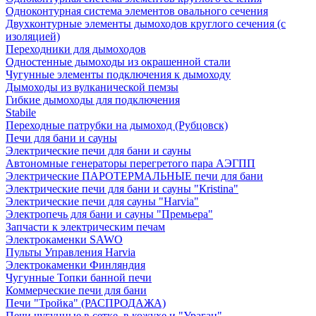
Одноконтурная система элементов овального сечения
Двухконтурные элементы дымоходов круглого сечения (с
изоляцией)
Переходники для дымоходов
Одностенные дымоходы из окрашенной стали
Чугунные элементы подключения к дымоходу
Дымоходы из вулканической пемзы
Гибкие дымоходы для подключения
Stabile
Переходные патрубки на дымоход (Рубцовск)
Печи для бани и сауны
Электрические печи для бани и сауны
Автономные генераторы перегретого пара АЭГПП
Электрические ПАРОТЕРМАЛЬНЫЕ печи для бани
Электрические печи для бани и сауны "Кristina"
Электрические печи для сауны "Harvia"
Электропечь для бани и сауны "Премьера"
Запчасти к электрическим печам
Электрокаменки SAWO
Пульты Управления Harvia
Электрокаменки Финляндия
Чугунные Топки банной печи
Коммерческие печи для бани
Печи "Тройка" (РАСПРОДАЖА)
Печи чугунные в сетке, в кожухе и "Ураган"