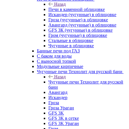
Назад
Печи в каменной облицовке
Искандер (чугунные) в облицовке
Гроза (чугунные) в облицовке
Авангард (чугунные) в облицовке
GFS ЗК (чугунные) в облицовке
Гром (чугунные) в облицовке
Стальные в облицовке
Чугунные в облицовке
Банные печи под ГАЗ
С баком для воды
С выносной топкой
Модульные кирпичные
Чугунные печи Технолит для русской бани
Назад
Чугунные печи Технолит для русской
бани
Авангард
Искандер
Гроза
Гроза Ураган
GFS 3K
GFS 3K в сетке
GFS 3K Ураган
Гром