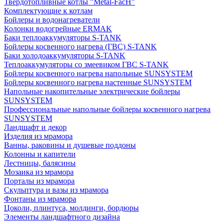
Твердотопливные котлы "Metal-FacH"
Комплектующие к котлам
Бойлеры и водонагреватели
Колонки водогрейные ERMAK
Баки теплоаккумуляторы S-TANK
Бойлеры косвенного нагрева (ГВС) S-TANK
Баки холодоаккумуляторы S-TANK
Теплоаккумуляторы со змеевиком ГВС S-TANK
Бойлеры косвенного нагрева напольные SUNSYSTEM
Бойлеры косвенного нагрева настенные SUNSYSTEM
Напольные накопительные электрические бойлеры
SUNSYSTEM
Профессиональные напольные бойлеры косвенного нагрева
SUNSYSTEM
Ландшафт и декор
Изделия из мрамора
Ванны, раковины и душевые поддоны
Колонны и капители
Лестницы, балясины
Мозаика из мрамора
Порталы из мрамора
Скульптура и вазы из мрамора
Фонтаны из мрамора
Цоколи, плинтуса, молдинги, бордюры
Элементы ландшафтного дизайна