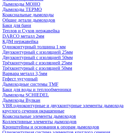
Дымоходы МОНО
Дымоходы ТЕРМО
Коаксиальные дымоходы
Общие детали дымоходов
Баки для бани
Теплов и Сухов нержавейка
DARCO металл 2мм
КДМ нержавейка
Одноконтурный толщина 1 мм
Двухконтурный с изоляцией 25мм
Двухконтурный с изоляцией 50мм
Трёхконтурный с изоляцией 25мм
Трёхконтурный с изоляцией 50мм
Варвара металл 3,5мм
Гефест чугунный
Дымоходные системы TMF
Баки для воды и теплообменники
Дымоходы SCHIEDEL
Дымоходы Вулкан
VBR:одноконтурные и двухконтурные элементы дымохода
круглого сечения окрашенные
Коаксиальные элементы дымоходов
Коллективные элементы дымоходов
Кронштейны и основания к опорам дымоходов
Одноконтурная система элементов круглого сечения