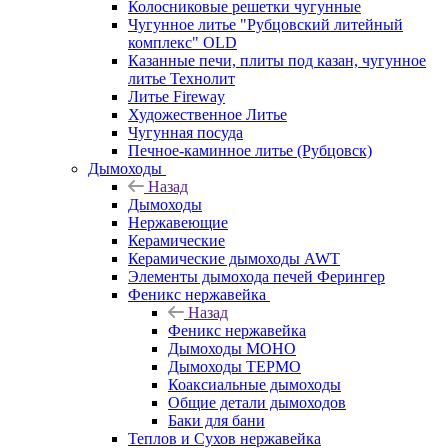
Колосниковые решетки чугунные
Чугунное литье "Рубцовский литейный
комплекс" OLD
Казанные печи, плиты под казан, чугунное
литье Технолит
Литье Fireway
Художественное Литье
Чугунная посуда
Печное-каминное литье (Рубцовск)
Дымоходы
Назад
Дымоходы
Нержавеющие
Керамические
Керамические дымоходы AWT
Элементы дымохода печей Ферингер
Феникс нержавейка
Назад
Феникс нержавейка
Дымоходы МОНО
Дымоходы ТЕРМО
Коаксиальные дымоходы
Общие детали дымоходов
Баки для бани
Теплов и Сухов нержавейка