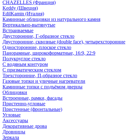
CHAZELLES (Франция)
Keddy (Швеция)
EdilKamin (Италия)
Каминные облицовки из натурального камня
Вертикально-вытянутые
Встраиваемые
Двусторонние, Г-образное стекло
Двусторонние, сквозные (double face), четырехсторонние
Односторонние, плоское стекло
Панорамные, широкоформатные, 16:9, 22:9
Полукруглое стекло
С водяным контуром
С призматическим стеклом
Трехсторонние, П-образное стекло
Газовые топки и уличные нагреватели
Каминные топки с подъёмом дверцы
Облицовки
Встроенные, рамки, фасады
Пристенно-угловые
Пристенные (фронтальные)
Угловые
Аксессуары
Декоративные дрова
Дровницы
Зеркала