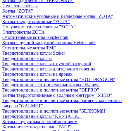
Котлы водогрейные "ТЕРМОФОР"
Пеллетные котлы
Котлы "ZOTA"
Автоматические угольные и пеллетные котлы "ZOTA"
Котлы твердотопливные "ZOTA"
Полуавтоматические котлы "ZOTA"
Электрокотлы ZOTA
Отопительные котлы Heiztechnik
Котлы с ручной загрузкой топлива Heiztechnik
Отопительные котлы TMF
Твердотопливные котлы Stoker
Твердотопливные котлы
Твердотопливные котлы с ручной загрузкой
Твердотопливные котлы длительного горения
Твердотопливные котлы на дровах
Твердотопливные и пеллетные котлы "HOT DRAGON"
Твердотопливные отопительные котлы "Flames"
Твердотопливные и пеллетные котлы "DEFRO"
Котлы твердотопливные с водяным контуром "УЗПО"
Твердотопливные и пеллетные котлы, бойлеры косвенного
нагрева "GALMET"
Твердотопливные и пеллетные котлы "БЕЛКОМiН"
Твердотопливные котлы "KENTATSU"
Котлы с чугунным теплообменником
Котлы пеллетно-угольные "FACI"