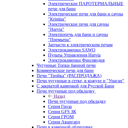
Электрические ПАРОТЕРМАЛЬНЫЕ
печи для бани
Электрические печи для бани и сауны
"Кristina"
Электрические печи для сауны
"Harvia"
Электропечь для бани и сауны
"Премьера"
Запчасти к электрическим печам
Электрокаменки SAWO
Пульты Управления Harvia
Электрокаменки Финляндия
Чугунные Топки банной печи
Коммерческие печи для бани
Печи "Тройка" (РАСПРОДАЖА)
Печи чугунные в сетке, в кожухе и "Ураган"
С закрытой каменкой для Русской Бани
Печи чугунные под обкладку
Назад
Печи чугунные под обкладку
Серия Гроза
Серия GFS ЗК
Серия ГРОМ
Серия Авангард
Печи в каменной облицовке