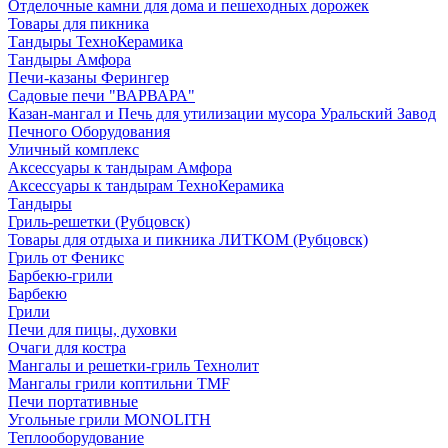
Отделочные камни для дома и пешеходных дорожек
Товары для пикника
Тандыры ТехноКерамика
Тандыры Амфора
Печи-казаны Ферингер
Садовые печи "ВАРВАРА"
Казан-мангал и Печь для утилизации мусора Уральский Завод
Печного Оборудования
Уличный комплекс
Аксессуары к тандырам Амфора
Аксессуары к тандырам ТехноКерамика
Тандыры
Гриль-решетки (Рубцовск)
Товары для отдыха и пикника ЛИТКОМ (Рубцовск)
Гриль от Феникс
Барбекю-грили
Барбекю
Грили
Печи для пицы, духовки
Очаги для костра
Мангалы и решетки-гриль Технолит
Мангалы грили коптильни TMF
Печи портативные
Угольные грили MONOLITH
Теплооборудование