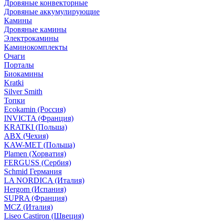
Дровяные конвекторные
Дровяные аккумулирующие
Камины
Дровяные камины
Электрокамины
Каминокомплекты
Очаги
Порталы
Биокамины
Kratki
Silver Smith
Топки
Ecokamin (Россия)
INVICTA (Франция)
KRATKI (Польша)
ABX (Чехия)
KAW-MET (Польша)
Plamen (Хорватия)
FERGUSS (Сербия)
Schmid Германия
LA NORDICA (Италия)
Hergom (Испания)
SUPRA (Франция)
MCZ (Италия)
Liseo Castiron (Швеция)