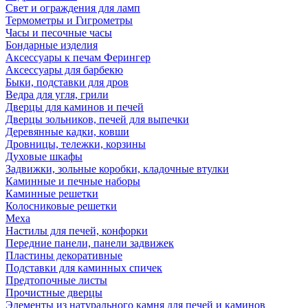
Свет и ограждения для ламп
Термометры и Гигрометры
Часы и песочные часы
Бондарные изделия
Аксессуары к печам Ферингер
Аксессуары для барбекю
Быки, подставки для дров
Ведра для угля, грили
Дверцы для каминов и печей
Дверцы зольников, печей для выпечки
Деревянные кадки, ковши
Дровницы, тележки, корзины
Духовые шкафы
Задвижки, зольные коробки, кладочные втулки
Каминные и печные наборы
Каминные решетки
Колосниковые решетки
Меха
Настилы для печей, конфорки
Передние панели, панели задвижек
Пластины декоративные
Подставки для каминных спичек
Предтопочные листы
Прочистные дверцы
Элементы из натурального камня для печей и каминов