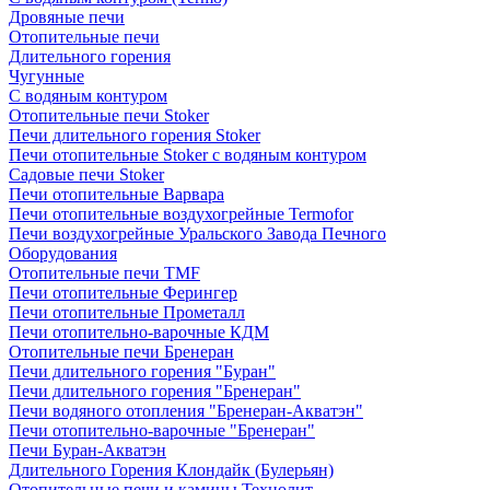
Дровяные печи
Отопительные печи
Длительного горения
Чугунные
C водяным контуром
Отопительные печи Stoker
Печи длительного горения Stoker
Печи отопительные Stoker с водяным контуром
Садовые печи Stoker
Печи отопительные Варвара
Печи отопительные воздухогрейные Termofor
Печи воздухогрейные Уральского Завода Печного
Оборудования
Отопительные печи TMF
Печи отопительные Ферингер
Печи отопительные Прометалл
Печи отопительно-варочные КДМ
Отопительные печи Бренеран
Печи длительного горения "Буран"
Печи длительного горения "Бренеран"
Печи водяного отопления "Бренеран-Акватэн"
Печи отопительно-варочные "Бренеран"
Печи Буран-Акватэн
Длительного Горения Клондайк (Булерьян)
Отопительные печи и камины Технолит