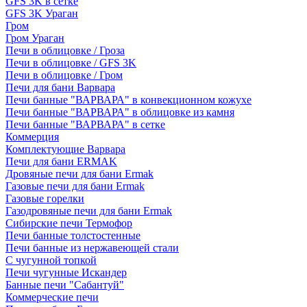
GFS 3K в сетке
GFS 3K Ураган
Гром
Гром Ураган
Печи в облицовке / Гроза
Печи в облицовке / GFS 3K
Печи в облицовке / Гром
Печи для бани Варвара
Печи банные "ВАРВАРА" в конвекционном кожухе
Печи банные "ВАРВАРА" в облицовке из камня
Печи банные "ВАРВАРА" в сетке
Коммерция
Комплектующие Варвара
Печи для бани ERMAK
Дровяные печи для бани Ermak
Газовые печи для бани Ermak
Газовые горелки
Газодровяные печи для бани Ermak
Сибирские печи Термофор
Печи банные толстостенные
Печи банные из нержавеющей стали
С чугунной топкой
Печи чугунные Искандер
Банные печи "Сабантуй"
Коммерческие печи