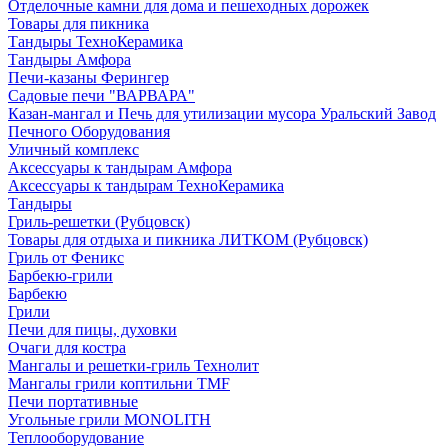
Отделочные камни для дома и пешеходных дорожек
Товары для пикника
Тандыры ТехноКерамика
Тандыры Амфора
Печи-казаны Ферингер
Садовые печи "ВАРВАРА"
Казан-мангал и Печь для утилизации мусора Уральский Завод
Печного Оборудования
Уличный комплекс
Аксессуары к тандырам Амфора
Аксессуары к тандырам ТехноКерамика
Тандыры
Гриль-решетки (Рубцовск)
Товары для отдыха и пикника ЛИТКОМ (Рубцовск)
Гриль от Феникс
Барбекю-грили
Барбекю
Грили
Печи для пицы, духовки
Очаги для костра
Мангалы и решетки-гриль Технолит
Мангалы грили коптильни TMF
Печи портативные
Угольные грили MONOLITH
Теплооборудование