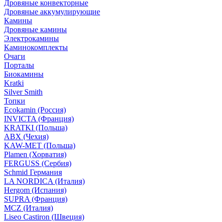
Дровяные конвекторные
Дровяные аккумулирующие
Камины
Дровяные камины
Электрокамины
Каминокомплекты
Очаги
Порталы
Биокамины
Kratki
Silver Smith
Топки
Ecokamin (Россия)
INVICTA (Франция)
KRATKI (Польша)
ABX (Чехия)
KAW-MET (Польша)
Plamen (Хорватия)
FERGUSS (Сербия)
Schmid Германия
LA NORDICA (Италия)
Hergom (Испания)
SUPRA (Франция)
MCZ (Италия)
Liseo Castiron (Швеция)