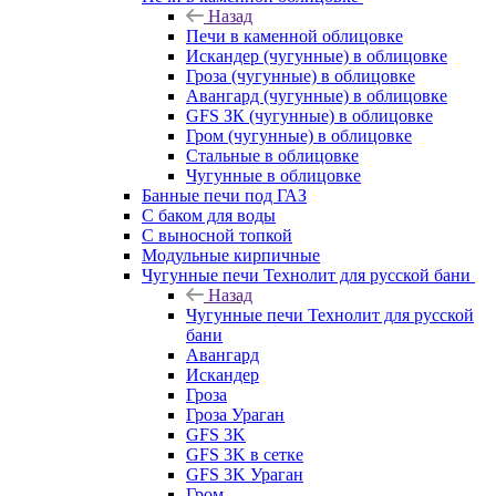
Назад
Печи в каменной облицовке
Искандер (чугунные) в облицовке
Гроза (чугунные) в облицовке
Авангард (чугунные) в облицовке
GFS ЗК (чугунные) в облицовке
Гром (чугунные) в облицовке
Стальные в облицовке
Чугунные в облицовке
Банные печи под ГАЗ
С баком для воды
С выносной топкой
Модульные кирпичные
Чугунные печи Технолит для русской бани
Назад
Чугунные печи Технолит для русской
бани
Авангард
Искандер
Гроза
Гроза Ураган
GFS 3K
GFS 3K в сетке
GFS 3K Ураган
Гром