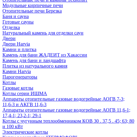
Модульные кирпичные печи
Отопительные печи Березка
Баня и сауна
Готовые сауны
Отделка
Натуральный камень для отделки саун
Двери
Двери Harvia
Камни и плитка
Камень для бани ЖАДЕИТ из Хакассии
Камень для бани и ландшафта
Плитка из натурального камня
Камни Harvia
Парогенераторы
Котлы
Газовые котлы
Котлы серии ИШМА
Аппараты отопительные газовые водогрейные АОГВ 7-3;
11,6-3 и АКГВ 11,6-3
Аппараты отопительные газовые водогрейные АОГВ 11,6-1;
17,4-1; 23,2-1; 29-1
Котлы с чугунным теплообменником КОВ 30 . 37,5 . 45; 63; 80
и 100 кВт
Электрические котлы