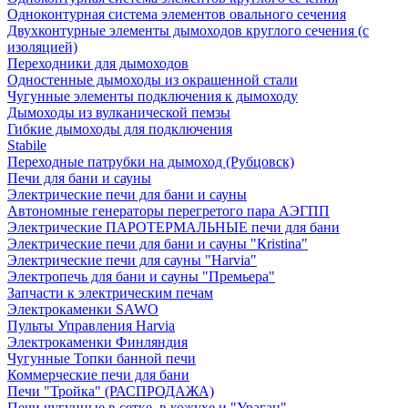
Одноконтурная система элементов овального сечения
Двухконтурные элементы дымоходов круглого сечения (с
изоляцией)
Переходники для дымоходов
Одностенные дымоходы из окрашенной стали
Чугунные элементы подключения к дымоходу
Дымоходы из вулканической пемзы
Гибкие дымоходы для подключения
Stabile
Переходные патрубки на дымоход (Рубцовск)
Печи для бани и сауны
Электрические печи для бани и сауны
Автономные генераторы перегретого пара АЭГПП
Электрические ПАРОТЕРМАЛЬНЫЕ печи для бани
Электрические печи для бани и сауны "Кristina"
Электрические печи для сауны "Harvia"
Электропечь для бани и сауны "Премьера"
Запчасти к электрическим печам
Электрокаменки SAWO
Пульты Управления Harvia
Электрокаменки Финляндия
Чугунные Топки банной печи
Коммерческие печи для бани
Печи "Тройка" (РАСПРОДАЖА)
Печи чугунные в сетке, в кожухе и "Ураган"