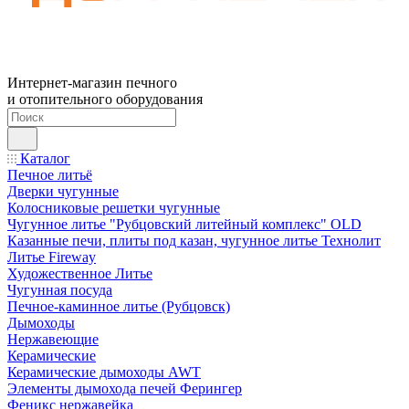
Интернет-магазин печного
и отопительного оборудования
Каталог
Печное литьё
Дверки чугунные
Колосниковые решетки чугунные
Чугунное литье "Рубцовский литейный комплекс" OLD
Казанные печи, плиты под казан, чугунное литье Технолит
Литье Fireway
Художественное Литье
Чугунная посуда
Печное-каминное литье (Рубцовск)
Дымоходы
Нержавеющие
Керамические
Керамические дымоходы AWT
Элементы дымохода печей Ферингер
Феникс нержавейка