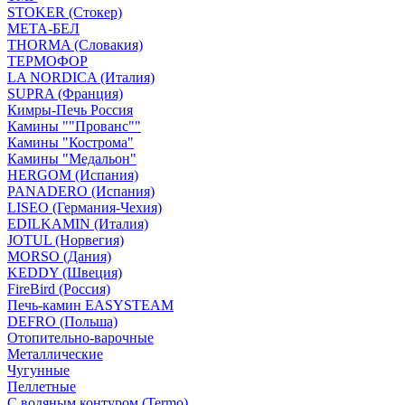
STOKER (Стокер)
МЕТА-БЕЛ
THORMA (Словакия)
ТЕРМОФОР
LA NORDICA (Италия)
SUPRA (Франция)
Кимры-Печь Россия
Камины ""Прованс""
Камины "Кострома"
Камины "Медальон"
HERGOM (Испания)
PANADERO (Испания)
LISEO (Германия-Чехия)
EDILKAMIN (Италия)
JOTUL (Норвегия)
MORSO (Дания)
KEDDY (Швеция)
FireBird (Россия)
Печь-камин EASYSTEAM
DEFRO (Польша)
Отопительно-варочные
Металлические
Чугунные
Пеллетные
С водяным контуром (Termo)