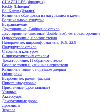
CHAZELLES (Франция)
Keddy (Швеция)
EdilKamin (Италия)
Каминные облицовки из натурального камня
Вертикально-вытянутые
Встраиваемые
Двусторонние, Г-образное стекло
Двусторонние, сквозные (double face), четырехсторонние
Односторонние, плоское стекло
Панорамные, широкоформатные, 16:9, 22:9
Полукруглое стекло
С водяным контуром
С призматическим стеклом
Трехсторонние, П-образное стекло
Газовые топки и уличные нагреватели
Каминные топки с подъёмом дверцы
Облицовки
Встроенные, рамки, фасады
Пристенно-угловые
Пристенные (фронтальные)
Угловые
Аксессуары
Декоративные дрова
Дровницы
Зеркала