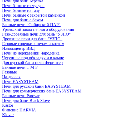
Печи для бани Березка
Печи банные из чугуна
Печи банные на газу
Печи банные с закрытой каменкой
Печи для бани с баком
Банные печи "Сибирский ПАР"
Уральский завод печного оборудования
Газо-дровяные печи для бань "УЗПО"
Дровяные печи для бань "УЗПО"
Газовые горелки к печам и котлам
Ижкомцентр ВВД
Печи из нержавейки Чародейка
Чугунные под обкладку и в камне
Для русской бани печи Ферингер
Банные печи T-M-F
Газовые
На дровах
Печи EASYSTEAM
Печи для русской бани EASYSTEAM
Печи для коммерческих бань EASYSTEAM
Банные печи Parovar
Печи для бани Black Stove
Kastor
Финские HARVIA
Klover