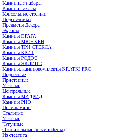
Каминные наборы
Каминные часы
Консольные столики
Подсвечники
Предметы Декора
Экраны
Камины ПРАГА
Камины МЮНХЕН
Камины ТРИ СТЕКЛА
Камины КРИТ
Камины РОДОС
Камины ЭКЛИПС
Камины, каминокомплекты KRATKI PRO
Подвесные
Пристенные
Угловые
Центральные
Камины МАДРИД
Камины РИО
Печи-камины
Стальные
Угловые
Чугунные
Отопительные (каминофены)
Из стеатита