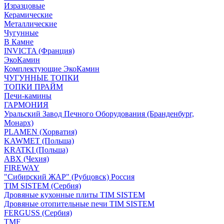
Изразцовые
Керамические
Металлические
Чугунные
В Камне
INVICTA (Франция)
ЭкоКамин
Комплектующие ЭкоКамин
ЧУГУННЫЕ ТОПКИ
ТОПКИ ПРАЙМ
Печи-камины
ГАРМОНИЯ
Уральский Завод Печного Оборудования (Бранденбург,
Монарх)
PLAMEN (Хорватия)
KAWMET (Польша)
KRATKI (Польша)
ABX (Чехия)
FIREWAY
"Сибирский ЖАР" (Рубцовск) Россия
TIM SISTEM (Сербия)
Дровяные кухонные плиты TIM SISTEM
Дровяные отопительные печи TIM SISTEM
FERGUSS (Сербия)
TMF