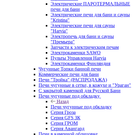
Электрические ПАРОТЕРМАЛЬНЫЕ
печи для бани
Электрические печи для бани и сауны
"Кristina"
Электрические печи для сауны
"Harvia"
Электропечь для бани и сауны
"Премьера"
Запчасти к электрическим печам
Электрокаменки SAWO
Пульты Управления Harvia
Электрокаменки Финляндия
Чугунные Топки банной печи
Коммерческие печи для бани
Печи "Тройка" (РАСПРОДАЖА)
Печи чугунные в сетке, в кожухе и "Ураган"
С закрытой каменкой для Русской Бани
Печи чугунные под обкладку
Назад
Печи чугунные под обкладку
Серия Гроза
Серия GFS ЗК
Серия ГРОМ
Серия Авангард
Печи в каменной облицовке