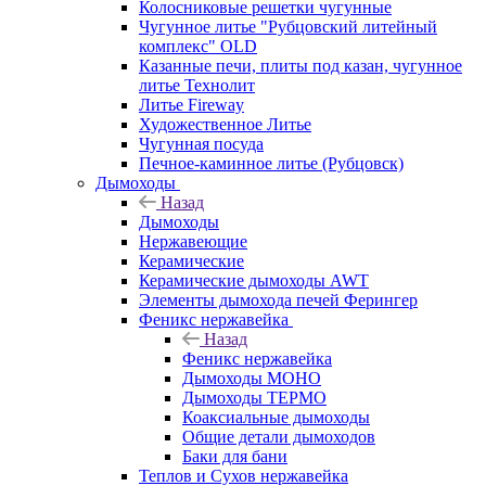
Колосниковые решетки чугунные
Чугунное литье "Рубцовский литейный
комплекс" OLD
Казанные печи, плиты под казан, чугунное
литье Технолит
Литье Fireway
Художественное Литье
Чугунная посуда
Печное-каминное литье (Рубцовск)
Дымоходы
Назад
Дымоходы
Нержавеющие
Керамические
Керамические дымоходы AWT
Элементы дымохода печей Ферингер
Феникс нержавейка
Назад
Феникс нержавейка
Дымоходы МОНО
Дымоходы ТЕРМО
Коаксиальные дымоходы
Общие детали дымоходов
Баки для бани
Теплов и Сухов нержавейка