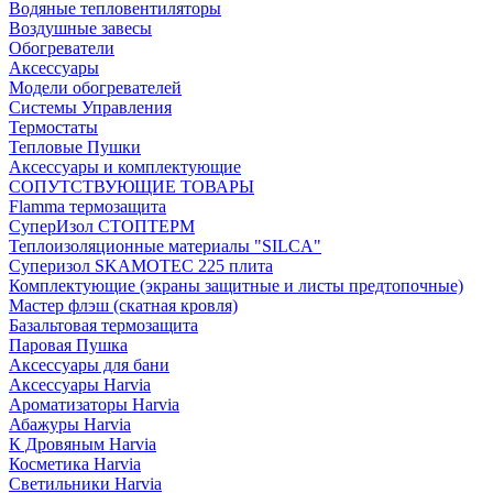
Водяные тепловентиляторы
Воздушные завесы
Обогреватели
Аксессуары
Модели обогревателей
Системы Управления
Термостаты
Тепловые Пушки
Аксессуары и комплектующие
СОПУТСТВУЮЩИЕ ТОВАРЫ
Flamma термозащита
СуперИзол СТОПТЕРМ
Теплоизоляционные материалы "SILCA"
Суперизол SKAMOTEC 225 плита
Комплектующие (экраны защитные и листы предтопочные)
Мастер флэш (скатная кровля)
Базальтовая термозащита
Паровая Пушка
Аксессуары для бани
Аксессуары Harvia
Ароматизаторы Harvia
Абажуры Harvia
К Дровяным Harvia
Косметика Harvia
Светильники Harvia