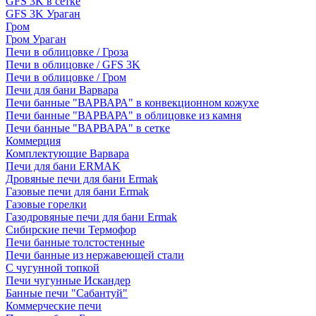
GFS 3K в сетке
GFS 3K Ураган
Гром
Гром Ураган
Печи в облицовке / Гроза
Печи в облицовке / GFS 3K
Печи в облицовке / Гром
Печи для бани Варвара
Печи банные "ВАРВАРА" в конвекционном кожухе
Печи банные "ВАРВАРА" в облицовке из камня
Печи банные "ВАРВАРА" в сетке
Коммерция
Комплектующие Варвара
Печи для бани ERMAK
Дровяные печи для бани Ermak
Газовые печи для бани Ermak
Газовые горелки
Газодровяные печи для бани Ermak
Сибирские печи Термофор
Печи банные толстостенные
Печи банные из нержавеющей стали
С чугунной топкой
Печи чугунные Искандер
Банные печи "Сабантуй"
Коммерческие печи