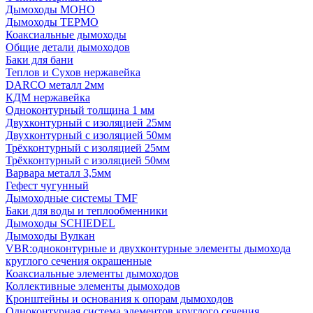
Дымоходы МОНО
Дымоходы ТЕРМО
Коаксиальные дымоходы
Общие детали дымоходов
Баки для бани
Теплов и Сухов нержавейка
DARCO металл 2мм
КДМ нержавейка
Одноконтурный толщина 1 мм
Двухконтурный с изоляцией 25мм
Двухконтурный с изоляцией 50мм
Трёхконтурный с изоляцией 25мм
Трёхконтурный с изоляцией 50мм
Варвара металл 3,5мм
Гефест чугунный
Дымоходные системы TMF
Баки для воды и теплообменники
Дымоходы SCHIEDEL
Дымоходы Вулкан
VBR:одноконтурные и двухконтурные элементы дымохода
круглого сечения окрашенные
Коаксиальные элементы дымоходов
Коллективные элементы дымоходов
Кронштейны и основания к опорам дымоходов
Одноконтурная система элементов круглого сечения