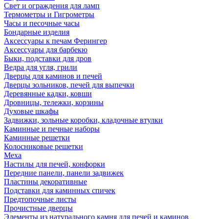
Свет и ограждения для ламп
Термометры и Гигрометры
Часы и песочные часы
Бондарные изделия
Аксессуары к печам Ферингер
Аксессуары для барбекю
Быки, подставки для дров
Ведра для угля, грили
Дверцы для каминов и печей
Дверцы зольников, печей для выпечки
Деревянные кадки, ковши
Дровницы, тележки, корзины
Духовые шкафы
Задвижки, зольные коробки, кладочные втулки
Каминные и печные наборы
Каминные решетки
Колосниковые решетки
Меха
Настилы для печей, конфорки
Передние панели, панели задвижек
Пластины декоративные
Подставки для каминных спичек
Предтопочные листы
Прочистные дверцы
Элементы из натурального камня для печей и каминов