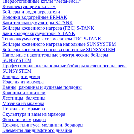
Твердотопливные котлы "Metal-FacH"
Комплектующие к котлам
Бойлеры и водонагреватели
Колонки водогрейные ERMAK
Баки теплоаккумуляторы S-TANK
Бойлеры косвенного нагрева (ГВС) S-TANK
Баки холодоаккумуляторы S-TANK
Теплоаккумуляторы со змеевиком ГВС S-TANK
Бойлеры косвенного нагрева напольные SUNSYSTEM
Бойлеры косвенного нагрева настенные SUNSYSTEM
Напольные накопительные электрические бойлеры
SUNSYSTEM
Профессиональные напольные бойлеры косвенного нагрева
SUNSYSTEM
Ландшафт и декор
Изделия из мрамора
Ванны, раковины и душевые поддоны
Колонны и капители
Лестницы, балясины
Мозаика из мрамора
Порталы из мрамора
Скульптура и вазы из мрамора
Фонтаны из мрамора
Цоколи, плинтуса, молдинги, бордюры
Элементы ландшафтного дизайна