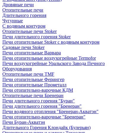
Дровяные печи
Отопительные печи
Длительного горения
Чугунные
C водяным контуром
Отопительные печи Stoker
Печи длительного горения Stoker
Печи отопительные Stoker с водяным контуром
Садовые печи Stoker
Печи отопительные Варвара
Печи отопительные воздухогрейные Termofor
Печи воздухогрейные Уральского Завода Печного
Оборудования
Отопительные печи TMF
Печи отопительные Ферингер
Печи отопительные Прометалл
Печи отопительно-варочные КДМ
Отопительные печи Бренеран
Печи длительного горения "Буран"
Печи длительного горения "Бренеран"
Печи водяного отопления "Бренеран-Акватэн"
Печи отопительно-варочные "Бренеран"
Печи Буран-Акватэн
Длительного Горения Клондайк (Булерьян)
Отопительные печи и камины Технолит