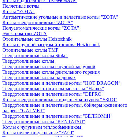
Котлы водогрейные "ТЕРМОФОР"
Пеллетные котлы
Котлы "ZOTA"
Автоматические угольные и пеллетные котлы "ZOTA"
Котлы твердотопливные "ZOTA"
Полуавтоматические котлы "ZOTA"
Электрокотлы ZOTA
Отопительные котлы Heiztechnik
Котлы с ручной загрузкой топлива Heiztechnik
Отопительные котлы TMF
Твердотопливные котлы Stoker
Твердотопливные котлы
Твердотопливные котлы с ручной загрузкой
Твердотопливные котлы длительного горения
Твердотопливные котлы на дровах
Твердотопливные и пеллетные котлы "HOT DRAGON"
Твердотопливные отопительные котлы "Flames"
Твердотопливные и пеллетные котлы "DEFRO"
Котлы твердотопливные с водяным контуром "УЗПО"
Твердотопливные и пеллетные котлы, бойлеры косвенного
нагрева "GALMET"
Твердотопливные и пеллетные котлы "БЕЛКОМiН"
Твердотопливные котлы "KENTATSU"
Котлы с чугунным теплообменником
Котлы пеллетно-угольные "FACI"