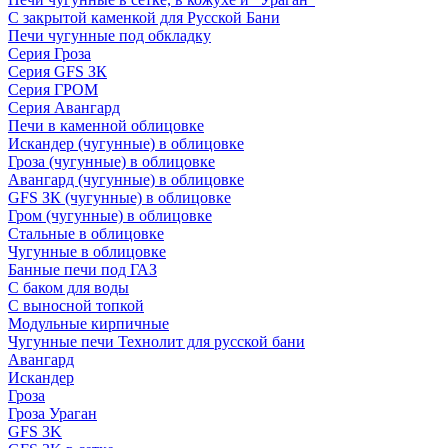
С закрытой каменкой для Русской Бани
Печи чугунные под обкладку
Серия Гроза
Серия GFS ЗК
Серия ГРОМ
Серия Авангард
Печи в каменной облицовке
Искандер (чугунные) в облицовке
Гроза (чугунные) в облицовке
Авангард (чугунные) в облицовке
GFS ЗК (чугунные) в облицовке
Гром (чугунные) в облицовке
Стальные в облицовке
Чугунные в облицовке
Банные печи под ГАЗ
С баком для воды
С выносной топкой
Модульные кирпичные
Чугунные печи Технолит для русской бани
Авангард
Искандер
Гроза
Гроза Ураган
GFS 3K