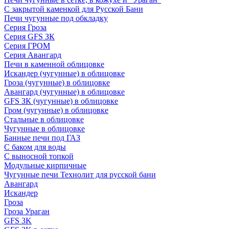
С закрытой каменкой для Русской Бани
Печи чугунные под обкладку
Серия Гроза
Серия GFS ЗК
Серия ГРОМ
Серия Авангард
Печи в каменной облицовке
Искандер (чугунные) в облицовке
Гроза (чугунные) в облицовке
Авангард (чугунные) в облицовке
GFS ЗК (чугунные) в облицовке
Гром (чугунные) в облицовке
Стальные в облицовке
Чугунные в облицовке
Банные печи под ГАЗ
С баком для воды
С выносной топкой
Модульные кирпичные
Чугунные печи Технолит для русской бани
Авангард
Искандер
Гроза
Гроза Ураган
GFS 3K