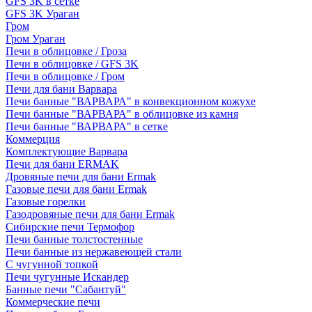
GFS 3K в сетке
GFS 3K Ураган
Гром
Гром Ураган
Печи в облицовке / Гроза
Печи в облицовке / GFS 3K
Печи в облицовке / Гром
Печи для бани Варвара
Печи банные "ВАРВАРА" в конвекционном кожухе
Печи банные "ВАРВАРА" в облицовке из камня
Печи банные "ВАРВАРА" в сетке
Коммерция
Комплектующие Варвара
Печи для бани ERMAK
Дровяные печи для бани Ermak
Газовые печи для бани Ermak
Газовые горелки
Газодровяные печи для бани Ermak
Сибирские печи Термофор
Печи банные толстостенные
Печи банные из нержавеющей стали
С чугунной топкой
Печи чугунные Искандер
Банные печи "Сабантуй"
Коммерческие печи