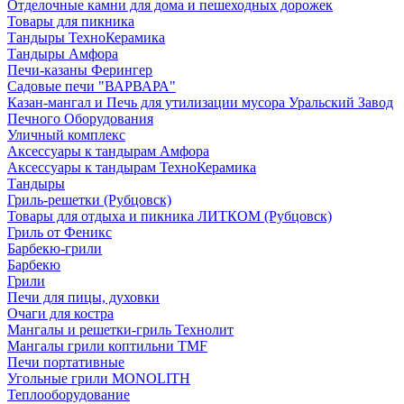
Отделочные камни для дома и пешеходных дорожек
Товары для пикника
Тандыры ТехноКерамика
Тандыры Амфора
Печи-казаны Ферингер
Садовые печи "ВАРВАРА"
Казан-мангал и Печь для утилизации мусора Уральский Завод
Печного Оборудования
Уличный комплекс
Аксессуары к тандырам Амфора
Аксессуары к тандырам ТехноКерамика
Тандыры
Гриль-решетки (Рубцовск)
Товары для отдыха и пикника ЛИТКОМ (Рубцовск)
Гриль от Феникс
Барбекю-грили
Барбекю
Грили
Печи для пицы, духовки
Очаги для костра
Мангалы и решетки-гриль Технолит
Мангалы грили коптильни TMF
Печи портативные
Угольные грили MONOLITH
Теплооборудование