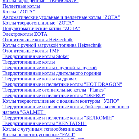
Котлы водогрейные "ТЕРМОФОР"
Пеллетные котлы
Котлы "ZOTA"
Автоматические угольные и пеллетные котлы "ZOTA"
Котлы твердотопливные "ZOTA"
Полуавтоматические котлы "ZOTA"
Электрокотлы ZOTA
Отопительные котлы Heiztechnik
Котлы с ручной загрузкой топлива Heiztechnik
Отопительные котлы TMF
Твердотопливные котлы Stoker
Твердотопливные котлы
Твердотопливные котлы с ручной загрузкой
Твердотопливные котлы длительного горения
Твердотопливные котлы на дровах
Твердотопливные и пеллетные котлы "HOT DRAGON"
Твердотопливные отопительные котлы "Flames"
Твердотопливные и пеллетные котлы "DEFRO"
Котлы твердотопливные с водяным контуром "УЗПО"
Твердотопливные и пеллетные котлы, бойлеры косвенного
нагрева "GALMET"
Твердотопливные и пеллетные котлы "БЕЛКОМiН"
Твердотопливные котлы "KENTATSU"
Котлы с чугунным теплообменником
Котлы пеллетно-угольные "FACI"