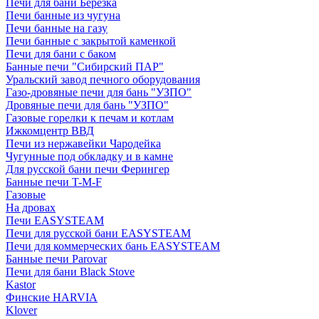
Печи для бани Березка
Печи банные из чугуна
Печи банные на газу
Печи банные с закрытой каменкой
Печи для бани с баком
Банные печи "Сибирский ПАР"
Уральский завод печного оборудования
Газо-дровяные печи для бань "УЗПО"
Дровяные печи для бань "УЗПО"
Газовые горелки к печам и котлам
Ижкомцентр ВВД
Печи из нержавейки Чародейка
Чугунные под обкладку и в камне
Для русской бани печи Ферингер
Банные печи T-M-F
Газовые
На дровах
Печи EASYSTEAM
Печи для русской бани EASYSTEAM
Печи для коммерческих бань EASYSTEAM
Банные печи Parovar
Печи для бани Black Stove
Kastor
Финские HARVIA
Klover