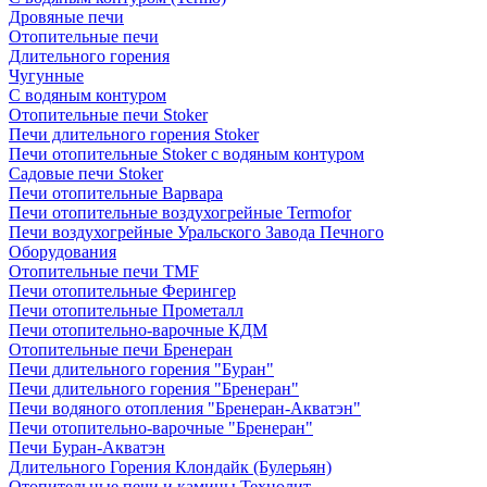
Дровяные печи
Отопительные печи
Длительного горения
Чугунные
C водяным контуром
Отопительные печи Stoker
Печи длительного горения Stoker
Печи отопительные Stoker с водяным контуром
Садовые печи Stoker
Печи отопительные Варвара
Печи отопительные воздухогрейные Termofor
Печи воздухогрейные Уральского Завода Печного
Оборудования
Отопительные печи TMF
Печи отопительные Ферингер
Печи отопительные Прометалл
Печи отопительно-варочные КДМ
Отопительные печи Бренеран
Печи длительного горения "Буран"
Печи длительного горения "Бренеран"
Печи водяного отопления "Бренеран-Акватэн"
Печи отопительно-варочные "Бренеран"
Печи Буран-Акватэн
Длительного Горения Клондайк (Булерьян)
Отопительные печи и камины Технолит