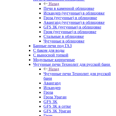
Назад
Печи в каменной облицовке
Искандер (чугунные) в облицовке
Гроза (чугунные) в облицовке
Авангард (чугунные) в облицовке
GFS ЗК (чугунные) в облицовке
Гром (чугунные) в облицовке
Стальные в облицовке
Чугунные в облицовке
Банные печи под ГАЗ
С баком для воды
С выносной топкой
Модульные кирпичные
Чугунные печи Технолит для русской бани
Назад
Чугунные печи Технолит для русской
бани
Авангард
Искандер
Гроза
Гроза Ураган
GFS 3K
GFS 3K в сетке
GFS 3K Ураган
Гром