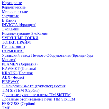
Изразцовые
Керамические
Металлические
Чугунные
В Камне
INVICTA (Франция)
ЭкоКамин
Комплектующие ЭкоКамин
ЧУГУННЫЕ ТОПКИ
ТОПКИ ПРАЙМ
Печи-камины
ГАРМОНИЯ
Уральский Завод Печного Оборудования (Бранденбург,
Монарх)
PLAMEN (Хорватия)
KAWMET (Польша)
KRATKI (Польша)
ABX (Чехия)
FIREWAY
"Сибирский ЖАР" (Рубцовск) Россия
TIM SISTEM (Сербия)
Дровяные кухонные плиты TIM SISTEM
Дровяные отопительные печи TIM SISTEM
FERGUSS (Сербия)
TMF