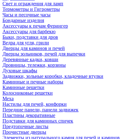
Свет и ограждения для ламп
Термометры и Гигрометры
Часы и песочные часы
Бондарные изделия
Аксессуары к печам Ферингер
Аксессуары для барбекю
Быки, подставки для дров
Ведра для угля, грили
Дверцы для каминов и печей
Дверцы зольников, печей для выпечки
Деревянные кадки, ковши
Дровницы, тележки, корзины
Духовые шкафы
Задвижки, зольные коробки, кладочные втулки
Каминные и печные наборы
Каминные решетки
Колосниковые решетки
Меха
Настилы для печей, конфорки
Передние панели, панели задвижек
Пластины декоративные
Подставки для каминных спичек
Предтопочные листы
Прочистные дверцы
Элементы из натурального камня для печей и каминов