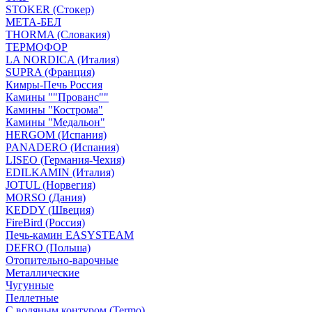
STOKER (Стокер)
МЕТА-БЕЛ
THORMA (Словакия)
ТЕРМОФОР
LA NORDICA (Италия)
SUPRA (Франция)
Кимры-Печь Россия
Камины ""Прованс""
Камины "Кострома"
Камины "Медальон"
HERGOM (Испания)
PANADERO (Испания)
LISEO (Германия-Чехия)
EDILKAMIN (Италия)
JOTUL (Норвегия)
MORSO (Дания)
KEDDY (Швеция)
FireBird (Россия)
Печь-камин EASYSTEAM
DEFRO (Польша)
Отопительно-варочные
Металлические
Чугунные
Пеллетные
С водяным контуром (Termo)