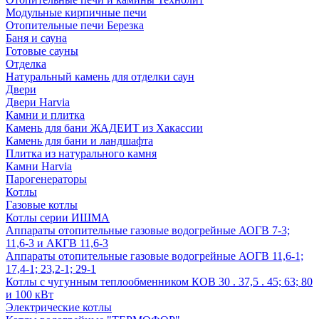
Модульные кирпичные печи
Отопительные печи Березка
Баня и сауна
Готовые сауны
Отделка
Натуральный камень для отделки саун
Двери
Двери Harvia
Камни и плитка
Камень для бани ЖАДЕИТ из Хакассии
Камень для бани и ландшафта
Плитка из натурального камня
Камни Harvia
Парогенераторы
Котлы
Газовые котлы
Котлы серии ИШМА
Аппараты отопительные газовые водогрейные АОГВ 7-3;
11,6-3 и АКГВ 11,6-3
Аппараты отопительные газовые водогрейные АОГВ 11,6-1;
17,4-1; 23,2-1; 29-1
Котлы с чугунным теплообменником КОВ 30 . 37,5 . 45; 63; 80
и 100 кВт
Электрические котлы