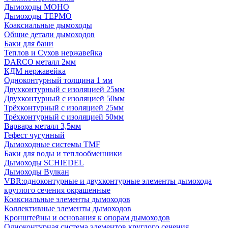
Дымоходы МОНО
Дымоходы ТЕРМО
Коаксиальные дымоходы
Общие детали дымоходов
Баки для бани
Теплов и Сухов нержавейка
DARCO металл 2мм
КДМ нержавейка
Одноконтурный толщина 1 мм
Двухконтурный с изоляцией 25мм
Двухконтурный с изоляцией 50мм
Трёхконтурный с изоляцией 25мм
Трёхконтурный с изоляцией 50мм
Варвара металл 3,5мм
Гефест чугунный
Дымоходные системы TMF
Баки для воды и теплообменники
Дымоходы SCHIEDEL
Дымоходы Вулкан
VBR:одноконтурные и двухконтурные элементы дымохода
круглого сечения окрашенные
Коаксиальные элементы дымоходов
Коллективные элементы дымоходов
Кронштейны и основания к опорам дымоходов
Одноконтурная система элементов круглого сечения