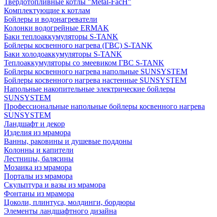
Твердотопливные котлы "Metal-FacH"
Комплектующие к котлам
Бойлеры и водонагреватели
Колонки водогрейные ERMAK
Баки теплоаккумуляторы S-TANK
Бойлеры косвенного нагрева (ГВС) S-TANK
Баки холодоаккумуляторы S-TANK
Теплоаккумуляторы со змеевиком ГВС S-TANK
Бойлеры косвенного нагрева напольные SUNSYSTEM
Бойлеры косвенного нагрева настенные SUNSYSTEM
Напольные накопительные электрические бойлеры
SUNSYSTEM
Профессиональные напольные бойлеры косвенного нагрева
SUNSYSTEM
Ландшафт и декор
Изделия из мрамора
Ванны, раковины и душевые поддоны
Колонны и капители
Лестницы, балясины
Мозаика из мрамора
Порталы из мрамора
Скульптура и вазы из мрамора
Фонтаны из мрамора
Цоколи, плинтуса, молдинги, бордюры
Элементы ландшафтного дизайна