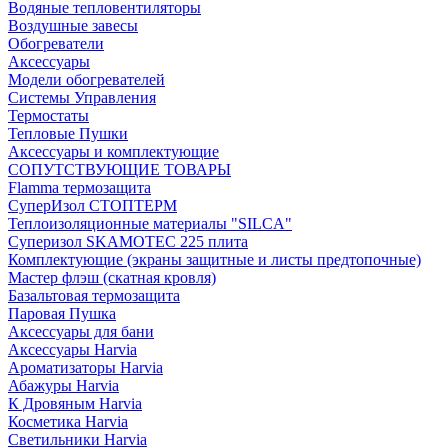
Водяные тепловентиляторы
Воздушные завесы
Обогреватели
Аксессуары
Модели обогревателей
Системы Управления
Термостаты
Тепловые Пушки
Аксессуары и комплектующие
СОПУТСТВУЮЩИЕ ТОВАРЫ
Flamma термозащита
СуперИзол СТОПТЕРМ
Теплоизоляционные материалы "SILCA"
Суперизол SKAMOTEC 225 плита
Комплектующие (экраны защитные и листы предтопочные)
Мастер флэш (скатная кровля)
Базальтовая термозащита
Паровая Пушка
Аксессуары для бани
Аксессуары Harvia
Ароматизаторы Harvia
Абажуры Harvia
К Дровяным Harvia
Косметика Harvia
Светильники Harvia