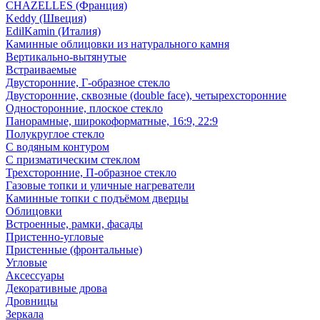
CHAZELLES (Франция)
Keddy (Швеция)
EdilKamin (Италия)
Каминные облицовки из натурального камня
Вертикально-вытянутые
Встраиваемые
Двусторонние, Г-образное стекло
Двусторонние, сквозные (double face), четырехсторонние
Односторонние, плоское стекло
Панорамные, широкоформатные, 16:9, 22:9
Полукруглое стекло
С водяным контуром
С призматическим стеклом
Трехсторонние, П-образное стекло
Газовые топки и уличные нагреватели
Каминные топки с подъёмом дверцы
Облицовки
Встроенные, рамки, фасады
Пристенно-угловые
Пристенные (фронтальные)
Угловые
Аксессуары
Декоративные дрова
Дровницы
Зеркала