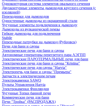
Одноконтурная система элементов овального сечения
Двухконтурные элементы дымоходов круглого сечения (с
изоляцией)
Переходники для дымоходов
Одностенные дымоходы из окрашенной стали
Чугунные элементы подключения к дымоходу
Дымоходы из вулканической пемзы
Гибкие дымоходы для подключения
Stabile
Переходные патрубки на дымоход (Рубцовск)
Печи для бани и сауны
Электрические печи для бани и сауны
Автономные генераторы перегретого пара АЭГПП
Электрические ПАРОТЕРМАЛЬНЫЕ печи для бани
Электрические печи для бани и сауны "Кristina"
Электрические печи для сауны "Harvia"
Электропечь для бани и сауны "Премьера"
Запчасти к электрическим печам
Электрокаменки SAWO
Пульты Управления Harvia
Электрокаменки Финляндия
Чугунные Топки банной печи
Коммерческие печи для бани
Печи "Тройка" (РАСПРОДАЖА)
Печи чугунные в сетке, в кожухе и "Ураган"