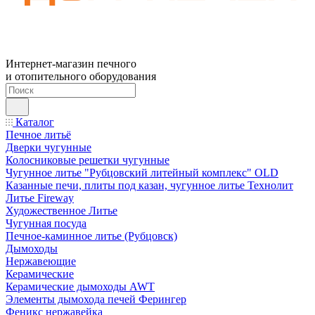
Интернет-магазин печного
и отопительного оборудования
Каталог
Печное литьё
Дверки чугунные
Колосниковые решетки чугунные
Чугунное литье "Рубцовский литейный комплекс" OLD
Казанные печи, плиты под казан, чугунное литье Технолит
Литье Fireway
Художественное Литье
Чугунная посуда
Печное-каминное литье (Рубцовск)
Дымоходы
Нержавеющие
Керамические
Керамические дымоходы AWT
Элементы дымохода печей Ферингер
Феникс нержавейка