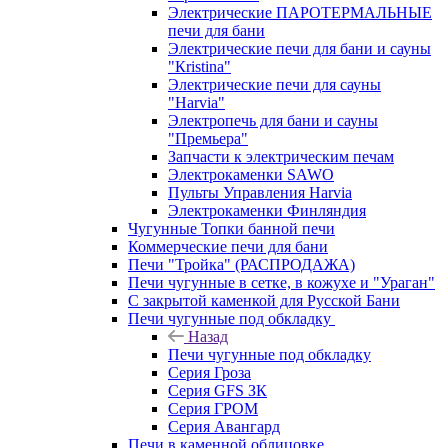
Электрические ПАРОТЕРМАЛЬНЫЕ
печи для бани
Электрические печи для бани и сауны
"Кristina"
Электрические печи для сауны
"Harvia"
Электропечь для бани и сауны
"Премьера"
Запчасти к электрическим печам
Электрокаменки SAWO
Пульты Управления Harvia
Электрокаменки Финляндия
Чугунные Топки банной печи
Коммерческие печи для бани
Печи "Тройка" (РАСПРОДАЖА)
Печи чугунные в сетке, в кожухе и "Ураган"
С закрытой каменкой для Русской Бани
Печи чугунные под обкладку
Назад
Печи чугунные под обкладку
Серия Гроза
Серия GFS ЗК
Серия ГРОМ
Серия Авангард
Печи в каменной облицовке