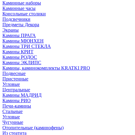
Каминные наборы
Каминные часы
Консольные столики
Подсвечники
Предметы Декора
Экраны
Камины ПРАГА
Камины МЮНХЕН
Камины ТРИ СТЕКЛА
Камины КРИТ
Камины РОДОС
Камины ЭКЛИПС
Камины, каминокомплекты KRATKI PRO
Подвесные
Пристенные
Угловые
Центральные
Камины МАДРИД
Камины РИО
Печи-камины
Стальные
Угловые
Чугунные
Отопительные (каминофены)
Из стеатита