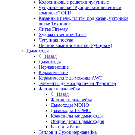
Колосниковые решетки чугунные
Чугунное литье "Рубцовский литейный
комплекс" OLD
Казанные печи, плиты под казан, чугунное
литье Технолит
Литье Fireway
Художественное Литье
Чугунная посуда
Печное-каминное литье (Рубцовск)
Дымоходы
Назад
Дымоходы
Нержавеющие
Керамические
Керамические дымоходы AWT
Элементы дымохода печей Ферингер
Феникс нержавейка
Назад
Феникс нержавейка
Дымоходы МОНО
Дымоходы ТЕРМО
Коаксиальные дымоходы
Общие детали дымоходов
Баки для бани
Теплов и Сухов нержавейка