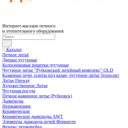
Интернет-магазин печного
и отопительного оборудования
Каталог
Печное литьё
Дверки чугунные
Колосниковые решетки чугунные
Чугунное литье "Рубцовский литейный комплекс" OLD
Казанные печи, плиты под казан, чугунное литье Технолит
Литье Fireway
Художественное Литье
Чугунная посуда
Печное-каминное литье (Рубцовск)
Дымоходы
Нержавеющие
Керамические
Керамические дымоходы AWT
Элементы дымохода печей Ферингер
Феникс нержавейка