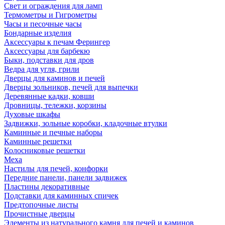
Свет и ограждения для ламп
Термометры и Гигрометры
Часы и песочные часы
Бондарные изделия
Аксессуары к печам Ферингер
Аксессуары для барбекю
Быки, подставки для дров
Ведра для угля, грили
Дверцы для каминов и печей
Дверцы зольников, печей для выпечки
Деревянные кадки, ковши
Дровницы, тележки, корзины
Духовые шкафы
Задвижки, зольные коробки, кладочные втулки
Каминные и печные наборы
Каминные решетки
Колосниковые решетки
Меха
Настилы для печей, конфорки
Передние панели, панели задвижек
Пластины декоративные
Подставки для каминных спичек
Предтопочные листы
Прочистные дверцы
Элементы из натурального камня для печей и каминов