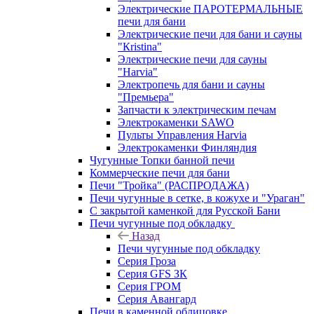
Электрические ПАРОТЕРМАЛЬНЫЕ
печи для бани
Электрические печи для бани и сауны
"Кristina"
Электрические печи для сауны
"Harvia"
Электропечь для бани и сауны
"Премьера"
Запчасти к электрическим печам
Электрокаменки SAWO
Пульты Управления Harvia
Электрокаменки Финляндия
Чугунные Топки банной печи
Коммерческие печи для бани
Печи "Тройка" (РАСПРОДАЖА)
Печи чугунные в сетке, в кожухе и "Ураган"
С закрытой каменкой для Русской Бани
Печи чугунные под обкладку
Назад
Печи чугунные под обкладку
Серия Гроза
Серия GFS ЗК
Серия ГРОМ
Серия Авангард
Печи в каменной облицовке