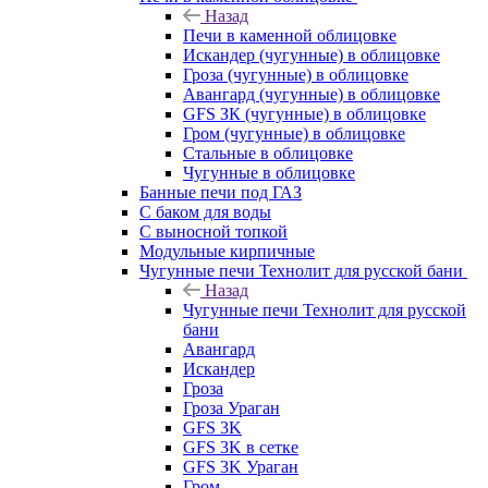
Назад
Печи в каменной облицовке
Искандер (чугунные) в облицовке
Гроза (чугунные) в облицовке
Авангард (чугунные) в облицовке
GFS ЗК (чугунные) в облицовке
Гром (чугунные) в облицовке
Стальные в облицовке
Чугунные в облицовке
Банные печи под ГАЗ
С баком для воды
С выносной топкой
Модульные кирпичные
Чугунные печи Технолит для русской бани
Назад
Чугунные печи Технолит для русской
бани
Авангард
Искандер
Гроза
Гроза Ураган
GFS 3K
GFS 3K в сетке
GFS 3K Ураган
Гром