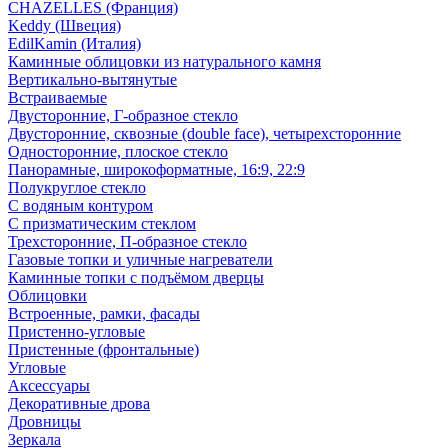
CHAZELLES (Франция)
Keddy (Швеция)
EdilKamin (Италия)
Каминные облицовки из натурального камня
Вертикально-вытянутые
Встраиваемые
Двусторонние, Г-образное стекло
Двусторонние, сквозные (double face), четырехсторонние
Односторонние, плоское стекло
Панорамные, широкоформатные, 16:9, 22:9
Полукруглое стекло
С водяным контуром
С призматическим стеклом
Трехсторонние, П-образное стекло
Газовые топки и уличные нагреватели
Каминные топки с подъёмом дверцы
Облицовки
Встроенные, рамки, фасады
Пристенно-угловые
Пристенные (фронтальные)
Угловые
Аксессуары
Декоративные дрова
Дровницы
Зеркала