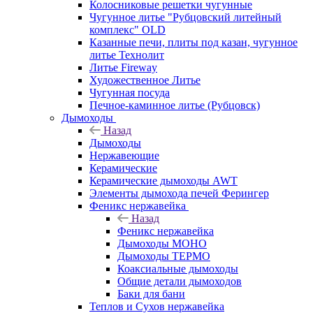
Колосниковые решетки чугунные
Чугунное литье "Рубцовский литейный
комплекс" OLD
Казанные печи, плиты под казан, чугунное
литье Технолит
Литье Fireway
Художественное Литье
Чугунная посуда
Печное-каминное литье (Рубцовск)
Дымоходы
Назад
Дымоходы
Нержавеющие
Керамические
Керамические дымоходы AWT
Элементы дымохода печей Ферингер
Феникс нержавейка
Назад
Феникс нержавейка
Дымоходы МОНО
Дымоходы ТЕРМО
Коаксиальные дымоходы
Общие детали дымоходов
Баки для бани
Теплов и Сухов нержавейка