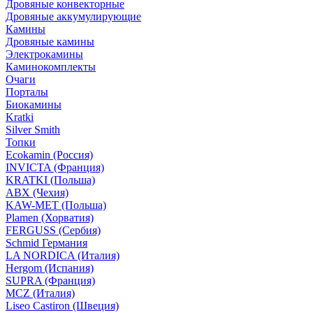
Дровяные конвекторные
Дровяные аккумулирующие
Камины
Дровяные камины
Электрокамины
Каминокомплекты
Очаги
Порталы
Биокамины
Kratki
Silver Smith
Топки
Ecokamin (Россия)
INVICTA (Франция)
KRATKI (Польша)
ABX (Чехия)
KAW-MET (Польша)
Plamen (Хорватия)
FERGUSS (Сербия)
Schmid Германия
LA NORDICA (Италия)
Hergom (Испания)
SUPRA (Франция)
MCZ (Италия)
Liseo Castiron (Швеция)