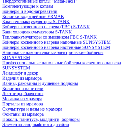
Твердотопливные котлы "Metal-FacH"
Комплектующие к котлам
Бойлеры и водонагреватели
Колонки водогрейные ERMAK
Баки теплоаккумуляторы S-TANK
Бойлеры косвенного нагрева (ГВС) S-TANK
Баки холодоаккумуляторы S-TANK
Теплоаккумуляторы со змеевиком ГВС S-TANK
Бойлеры косвенного нагрева напольные SUNSYSTEM
Бойлеры косвенного нагрева настенные SUNSYSTEM
Напольные накопительные электрические бойлеры
SUNSYSTEM
Профессиональные напольные бойлеры косвенного нагрева
SUNSYSTEM
Ландшафт и декор
Изделия из мрамора
Ванны, раковины и душевые поддоны
Колонны и капители
Лестницы, балясины
Мозаика из мрамора
Порталы из мрамора
Скульптура и вазы из мрамора
Фонтаны из мрамора
Цоколи, плинтуса, молдинги, бордюры
Элементы ландшафтного дизайна