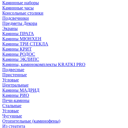
Каминные наборы
Каминные часы
Консольные столики
Подсвечники
Предметы Декора
Экраны
Камины ПРАГА
Камины МЮНХЕН
Камины ТРИ СТЕКЛА
Камины КРИТ
Камины РОДОС
Камины ЭКЛИПС
Камины, каминокомплекты KRATKI PRO
Подвесные
Пристенные
Угловые
Центральные
Камины МАДРИД
Камины РИО
Печи-камины
Стальные
Угловые
Чугунные
Отопительные (каминофены)
Из стеатита