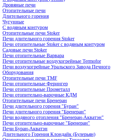
Дровяные печи
Отопительные печи
Длительного горения
Чугунные
C водяным контуром
Отопительные печи Stoker
Печи длительного горения Stoker
Печи отопительные Stoker с водяным контуром
Садовые печи Stoker
Печи отопительные Варвара
Печи отопительные воздухогрейные Termofor
Печи воздухогрейные Уральского Завода Печного
Оборудования
Отопительные печи TMF
Печи отопительные Ферингер
Печи отопительные Прометалл
Печи отопительно-варочные КДМ
Отопительные печи Бренеран
Печи длительного горения "Буран"
Печи длительного горения "Бренеран"
Печи водяного отопления "Бренеран-Акватэн"
Печи отопительно-варочные "Бренеран"
Печи Буран-Акватэн
Длительного Горения Клондайк (Булерьян)
Отопительные печи и камины Технолит