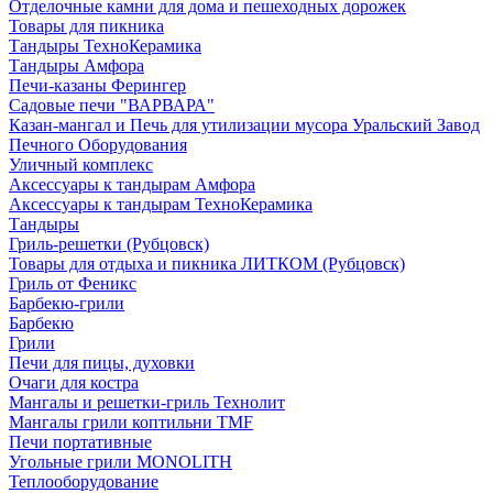
Отделочные камни для дома и пешеходных дорожек
Товары для пикника
Тандыры ТехноКерамика
Тандыры Амфора
Печи-казаны Ферингер
Садовые печи "ВАРВАРА"
Казан-мангал и Печь для утилизации мусора Уральский Завод
Печного Оборудования
Уличный комплекс
Аксессуары к тандырам Амфора
Аксессуары к тандырам ТехноКерамика
Тандыры
Гриль-решетки (Рубцовск)
Товары для отдыха и пикника ЛИТКОМ (Рубцовск)
Гриль от Феникс
Барбекю-грили
Барбекю
Грили
Печи для пицы, духовки
Очаги для костра
Мангалы и решетки-гриль Технолит
Мангалы грили коптильни TMF
Печи портативные
Угольные грили MONOLITH
Теплооборудование