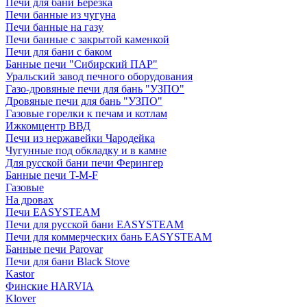
Печи для бани Березка
Печи банные из чугуна
Печи банные на газу
Печи банные с закрытой каменкой
Печи для бани с баком
Банные печи "Сибирский ПАР"
Уральский завод печного оборудования
Газо-дровяные печи для бань "УЗПО"
Дровяные печи для бань "УЗПО"
Газовые горелки к печам и котлам
Ижкомцентр ВВД
Печи из нержавейки Чародейка
Чугунные под обкладку и в камне
Для русской бани печи Ферингер
Банные печи T-M-F
Газовые
На дровах
Печи EASYSTEAM
Печи для русской бани EASYSTEAM
Печи для коммерческих бань EASYSTEAM
Банные печи Parovar
Печи для бани Black Stove
Kastor
Финские HARVIA
Klover