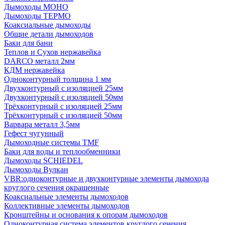
Дымоходы МОНО
Дымоходы ТЕРМО
Коаксиальные дымоходы
Общие детали дымоходов
Баки для бани
Теплов и Сухов нержавейка
DARCO металл 2мм
КДМ нержавейка
Одноконтурный толщина 1 мм
Двухконтурный с изоляцией 25мм
Двухконтурный с изоляцией 50мм
Трёхконтурный с изоляцией 25мм
Трёхконтурный с изоляцией 50мм
Варвара металл 3,5мм
Гефест чугунный
Дымоходные системы TMF
Баки для воды и теплообменники
Дымоходы SCHIEDEL
Дымоходы Вулкан
VBR:одноконтурные и двухконтурные элементы дымохода
круглого сечения окрашенные
Коаксиальные элементы дымоходов
Коллективные элементы дымоходов
Кронштейны и основания к опорам дымоходов
Одноконтурная система элементов круглого сечения