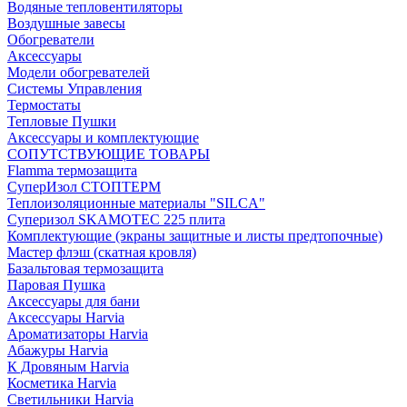
Водяные тепловентиляторы
Воздушные завесы
Обогреватели
Аксессуары
Модели обогревателей
Системы Управления
Термостаты
Тепловые Пушки
Аксессуары и комплектующие
СОПУТСТВУЮЩИЕ ТОВАРЫ
Flamma термозащита
СуперИзол СТОПТЕРМ
Теплоизоляционные материалы "SILCA"
Суперизол SKAMOTEC 225 плита
Комплектующие (экраны защитные и листы предтопочные)
Мастер флэш (скатная кровля)
Базальтовая термозащита
Паровая Пушка
Аксессуары для бани
Аксессуары Harvia
Ароматизаторы Harvia
Абажуры Harvia
К Дровяным Harvia
Косметика Harvia
Светильники Harvia