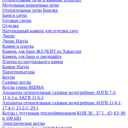
Модульные кирпичные печи
Отопительные печи Березка
Баня и сауна
Готовые сауны
Отделка
Натуральный камень для отделки саун
Двери
Двери Harvia
Камни и плитка
Камень для бани ЖАДЕИТ из Хакассии
Камень для бани и ландшафта
Плитка из натурального камня
Камни Harvia
Парогенераторы
Котлы
Газовые котлы
Котлы серии ИШМА
Аппараты отопительные газовые водогрейные АОГВ 7-3;
11,6-3 и АКГВ 11,6-3
Аппараты отопительные газовые водогрейные АОГВ 11,6-1;
17,4-1; 23,2-1; 29-1
Котлы с чугунным теплообменником КОВ 30 . 37,5 . 45; 63; 80
и 100 кВт
Электрические котлы