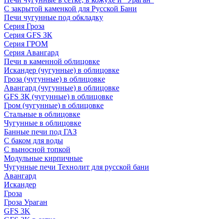
С закрытой каменкой для Русской Бани
Печи чугунные под обкладку
Серия Гроза
Серия GFS ЗК
Серия ГРОМ
Серия Авангард
Печи в каменной облицовке
Искандер (чугунные) в облицовке
Гроза (чугунные) в облицовке
Авангард (чугунные) в облицовке
GFS ЗК (чугунные) в облицовке
Гром (чугунные) в облицовке
Стальные в облицовке
Чугунные в облицовке
Банные печи под ГАЗ
С баком для воды
С выносной топкой
Модульные кирпичные
Чугунные печи Технолит для русской бани
Авангард
Искандер
Гроза
Гроза Ураган
GFS 3K