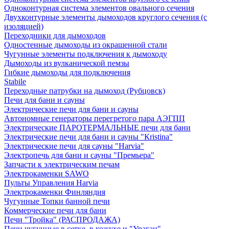
Одноконтурная система элементов овального сечения
Двухконтурные элементы дымоходов круглого сечения (с
изоляцией)
Переходники для дымоходов
Одностенные дымоходы из окрашенной стали
Чугунные элементы подключения к дымоходу
Дымоходы из вулканической пемзы
Гибкие дымоходы для подключения
Stabile
Переходные патрубки на дымоход (Рубцовск)
Печи для бани и сауны
Электрические печи для бани и сауны
Автономные генераторы перегретого пара АЭГПП
Электрические ПАРОТЕРМАЛЬНЫЕ печи для бани
Электрические печи для бани и сауны "Кristina"
Электрические печи для сауны "Harvia"
Электропечь для бани и сауны "Премьера"
Запчасти к электрическим печам
Электрокаменки SAWO
Пульты Управления Harvia
Электрокаменки Финляндия
Чугунные Топки банной печи
Коммерческие печи для бани
Печи "Тройка" (РАСПРОДАЖА)
Печи чугунные в сетке, в кожухе и "Ураган"