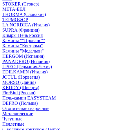
STOKER (Стокер)
МЕТА-БЕЛ
THORMA (Словакия)
ТЕРМОФОР
LA NORDICA (Италия)
SUPRA (Франция)
Кимры-Печь Россия
Камины ""Прованс""
Камины "Кострома"
Камины "Медальон"
HERGOM (Испания)
PANADERO (Испания)
LISEO (Германия-Чехия)
EDILKAMIN (Италия)
JOTUL (Норвегия)
MORSO (Дания)
KEDDY (Швеция)
FireBird (Россия)
Печь-камин EASYSTEAM
DEFRO (Польша)
Отопительно-варочные
Металлические
Чугунные
Пеллетные
С водяным контуром (Termo)