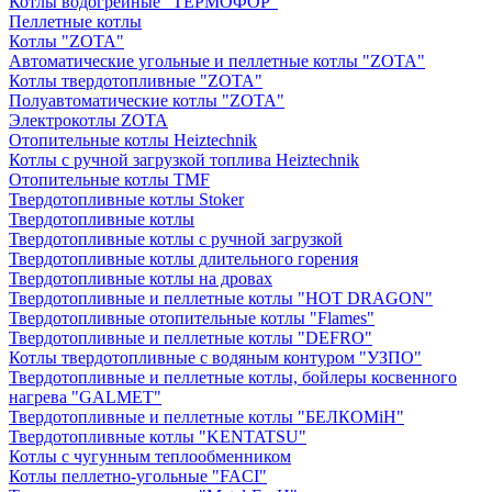
Котлы водогрейные "ТЕРМОФОР"
Пеллетные котлы
Котлы "ZOTA"
Автоматические угольные и пеллетные котлы "ZOTA"
Котлы твердотопливные "ZOTA"
Полуавтоматические котлы "ZOTA"
Электрокотлы ZOTA
Отопительные котлы Heiztechnik
Котлы с ручной загрузкой топлива Heiztechnik
Отопительные котлы TMF
Твердотопливные котлы Stoker
Твердотопливные котлы
Твердотопливные котлы с ручной загрузкой
Твердотопливные котлы длительного горения
Твердотопливные котлы на дровах
Твердотопливные и пеллетные котлы "HOT DRAGON"
Твердотопливные отопительные котлы "Flames"
Твердотопливные и пеллетные котлы "DEFRO"
Котлы твердотопливные с водяным контуром "УЗПО"
Твердотопливные и пеллетные котлы, бойлеры косвенного
нагрева "GALMET"
Твердотопливные и пеллетные котлы "БЕЛКОМiН"
Твердотопливные котлы "KENTATSU"
Котлы с чугунным теплообменником
Котлы пеллетно-угольные "FACI"