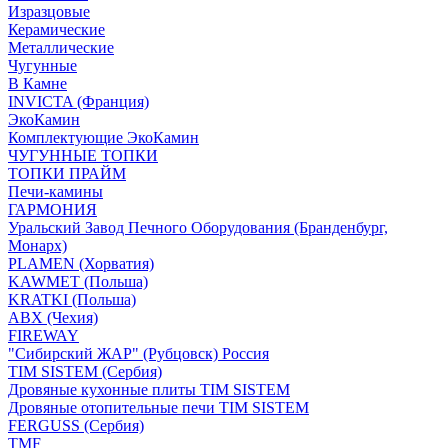
Изразцовые
Керамические
Металлические
Чугунные
В Камне
INVICTA (Франция)
ЭкоКамин
Комплектующие ЭкоКамин
ЧУГУННЫЕ ТОПКИ
ТОПКИ ПРАЙМ
Печи-камины
ГАРМОНИЯ
Уральский Завод Печного Оборудования (Бранденбург,
Монарх)
PLAMEN (Хорватия)
KAWMET (Польша)
KRATKI (Польша)
ABX (Чехия)
FIREWAY
"Сибирский ЖАР" (Рубцовск) Россия
TIM SISTEM (Сербия)
Дровяные кухонные плиты TIM SISTEM
Дровяные отопительные печи TIM SISTEM
FERGUSS (Сербия)
TMF