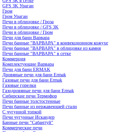
GFS 3K в сетке
GFS 3K Ураган
Гром
Гром Ураган
Печи в облицовке / Гроза
Печи в облицовке / GFS 3K
Печи в облицовке / Гром
Печи для бани Варвара
Печи банные "ВАРВАРА" в конвекционном кожухе
Печи банные "ВАРВАРА" в облицовке из камня
Печи банные "ВАРВАРА" в сетке
Коммерция
Комплектующие Варвара
Печи для бани ERMAK
Дровяные печи для бани Ermak
Газовые печи для бани Ermak
Газовые горелки
Газодровяные печи для бани Ermak
Сибирские печи Термофор
Печи банные толстостенные
Печи банные из нержавеющей стали
С чугунной топкой
Печи чугунные Искандер
Банные печи "Сабантуй"
Коммерческие печи