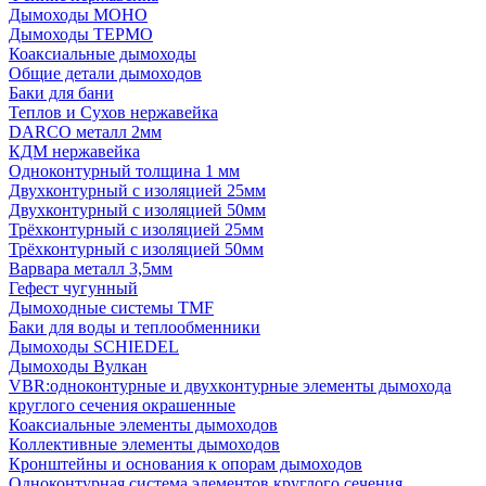
Дымоходы МОНО
Дымоходы ТЕРМО
Коаксиальные дымоходы
Общие детали дымоходов
Баки для бани
Теплов и Сухов нержавейка
DARCO металл 2мм
КДМ нержавейка
Одноконтурный толщина 1 мм
Двухконтурный с изоляцией 25мм
Двухконтурный с изоляцией 50мм
Трёхконтурный с изоляцией 25мм
Трёхконтурный с изоляцией 50мм
Варвара металл 3,5мм
Гефест чугунный
Дымоходные системы TMF
Баки для воды и теплообменники
Дымоходы SCHIEDEL
Дымоходы Вулкан
VBR:одноконтурные и двухконтурные элементы дымохода
круглого сечения окрашенные
Коаксиальные элементы дымоходов
Коллективные элементы дымоходов
Кронштейны и основания к опорам дымоходов
Одноконтурная система элементов круглого сечения