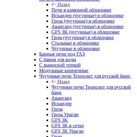
Назад
Печи в каменной облицовке
Искандер (чугунные) в облицовке
Гроза (чугунные) в облицовке
Авангард (чугунные) в облицовке
GFS ЗК (чугунные) в облицовке
Гром (чугунные) в облицовке
Стальные в облицовке
Чугунные в облицовке
Банные печи под ГАЗ
С баком для воды
С выносной топкой
Модульные кирпичные
Чугунные печи Технолит для русской бани
Назад
Чугунные печи Технолит для русской
бани
Авангард
Искандер
Гроза
Гроза Ураган
GFS 3K
GFS 3K в сетке
GFS 3K Ураган
Гром