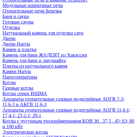
Модульные кирпичные печи
Отопительные печи Березка
Баня и сауна
Готовые сауны
Отделка
Натуральный камень для отделки саун
Двери
Двери Harvia
Камни и плитка
Камень для бани ЖАДЕИТ из Хакассии
Камень для бани и ландшафта
Плитка из натурального камня
Камни Harvia
Парогенераторы
Котлы
Газовые котлы
Котлы серии ИШМА
Аппараты отопительные газовые водогрейные АОГВ 7-3;
11,6-3 и АКГВ 11,6-3
Аппараты отопительные газовые водогрейные АОГВ 11,6-1;
17,4-1; 23,2-1; 29-1
Котлы с чугунным теплообменником КОВ 30 . 37,5 . 45; 63; 80
и 100 кВт
Электрические котлы