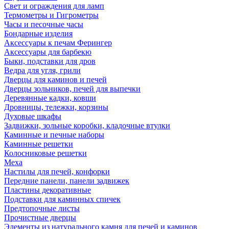
Свет и ограждения для ламп
Термометры и Гигрометры
Часы и песочные часы
Бондарные изделия
Аксессуары к печам Ферингер
Аксессуары для барбекю
Быки, подставки для дров
Ведра для угля, грили
Дверцы для каминов и печей
Дверцы зольников, печей для выпечки
Деревянные кадки, ковши
Дровницы, тележки, корзины
Духовые шкафы
Задвижки, зольные коробки, кладочные втулки
Каминные и печные наборы
Каминные решетки
Колосниковые решетки
Меха
Настилы для печей, конфорки
Передние панели, панели задвижек
Пластины декоративные
Подставки для каминных спичек
Предтопочные листы
Прочистные дверцы
Элементы из натурального камня для печей и каминов