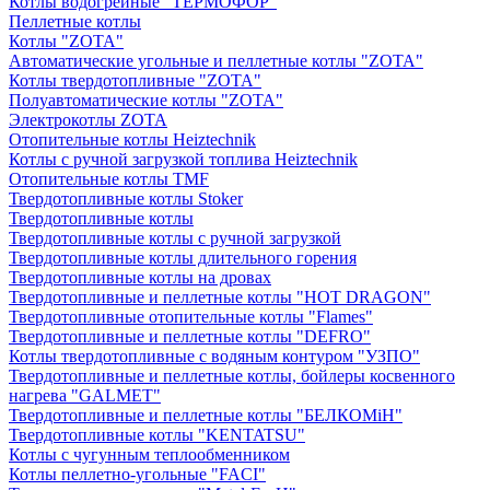
Котлы водогрейные "ТЕРМОФОР"
Пеллетные котлы
Котлы "ZOTA"
Автоматические угольные и пеллетные котлы "ZOTA"
Котлы твердотопливные "ZOTA"
Полуавтоматические котлы "ZOTA"
Электрокотлы ZOTA
Отопительные котлы Heiztechnik
Котлы с ручной загрузкой топлива Heiztechnik
Отопительные котлы TMF
Твердотопливные котлы Stoker
Твердотопливные котлы
Твердотопливные котлы с ручной загрузкой
Твердотопливные котлы длительного горения
Твердотопливные котлы на дровах
Твердотопливные и пеллетные котлы "HOT DRAGON"
Твердотопливные отопительные котлы "Flames"
Твердотопливные и пеллетные котлы "DEFRO"
Котлы твердотопливные с водяным контуром "УЗПО"
Твердотопливные и пеллетные котлы, бойлеры косвенного
нагрева "GALMET"
Твердотопливные и пеллетные котлы "БЕЛКОМiН"
Твердотопливные котлы "KENTATSU"
Котлы с чугунным теплообменником
Котлы пеллетно-угольные "FACI"