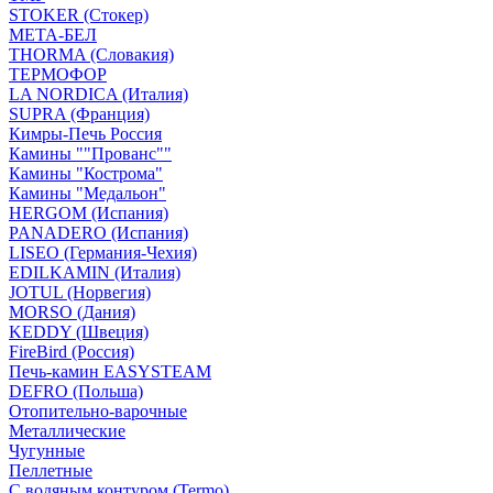
STOKER (Стокер)
МЕТА-БЕЛ
THORMA (Словакия)
ТЕРМОФОР
LA NORDICA (Италия)
SUPRA (Франция)
Кимры-Печь Россия
Камины ""Прованс""
Камины "Кострома"
Камины "Медальон"
HERGOM (Испания)
PANADERO (Испания)
LISEO (Германия-Чехия)
EDILKAMIN (Италия)
JOTUL (Норвегия)
MORSO (Дания)
KEDDY (Швеция)
FireBird (Россия)
Печь-камин EASYSTEAM
DEFRO (Польша)
Отопительно-варочные
Металлические
Чугунные
Пеллетные
С водяным контуром (Termo)