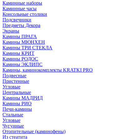
Каминные наборы
Каминные часы
Консольные столики
Подсвечники
Предметы Декора
Экраны
Камины ПРАГА
Камины МЮНХЕН
Камины ТРИ СТЕКЛА
Камины КРИТ
Камины РОДОС
Камины ЭКЛИПС
Камины, каминокомплекты KRATKI PRO
Подвесные
Пристенные
Угловые
Центральные
Камины МАДРИД
Камины РИО
Печи-камины
Стальные
Угловые
Чугунные
Отопительные (каминофены)
Из стеатита