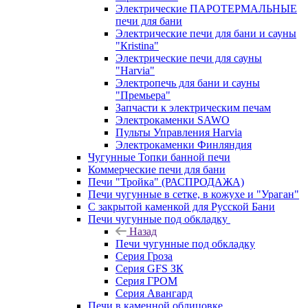
Электрические ПАРОТЕРМАЛЬНЫЕ
печи для бани
Электрические печи для бани и сауны
"Кristina"
Электрические печи для сауны
"Harvia"
Электропечь для бани и сауны
"Премьера"
Запчасти к электрическим печам
Электрокаменки SAWO
Пульты Управления Harvia
Электрокаменки Финляндия
Чугунные Топки банной печи
Коммерческие печи для бани
Печи "Тройка" (РАСПРОДАЖА)
Печи чугунные в сетке, в кожухе и "Ураган"
С закрытой каменкой для Русской Бани
Печи чугунные под обкладку
Назад
Печи чугунные под обкладку
Серия Гроза
Серия GFS ЗК
Серия ГРОМ
Серия Авангард
Печи в каменной облицовке