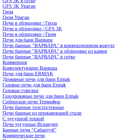
GFS 3K в сетке
GFS 3K Ураган
Гром
Гром Ураган
Печи в облицовке / Гроза
Печи в облицовке / GFS 3K
Печи в облицовке / Гром
Печи для бани Варвара
Печи банные "ВАРВАРА" в конвекционном кожухе
Печи банные "ВАРВАРА" в облицовке из камня
Печи банные "ВАРВАРА" в сетке
Коммерция
Комплектующие Варвара
Печи для бани ERMAK
Дровяные печи для бани Ermak
Газовые печи для бани Ermak
Газовые горелки
Газодровяные печи для бани Ermak
Сибирские печи Термофор
Печи банные толстостенные
Печи банные из нержавеющей стали
С чугунной топкой
Печи чугунные Искандер
Банные печи "Сабантуй"
Коммерческие печи