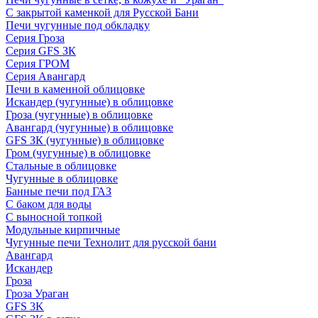
С закрытой каменкой для Русской Бани
Печи чугунные под обкладку
Серия Гроза
Серия GFS ЗК
Серия ГРОМ
Серия Авангард
Печи в каменной облицовке
Искандер (чугунные) в облицовке
Гроза (чугунные) в облицовке
Авангард (чугунные) в облицовке
GFS ЗК (чугунные) в облицовке
Гром (чугунные) в облицовке
Стальные в облицовке
Чугунные в облицовке
Банные печи под ГАЗ
С баком для воды
С выносной топкой
Модульные кирпичные
Чугунные печи Технолит для русской бани
Авангард
Искандер
Гроза
Гроза Ураган
GFS 3K