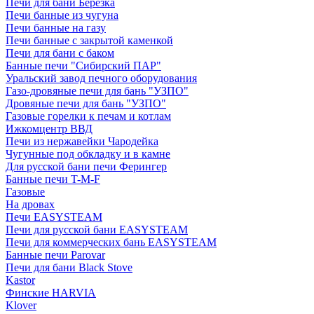
Печи для бани Березка
Печи банные из чугуна
Печи банные на газу
Печи банные с закрытой каменкой
Печи для бани с баком
Банные печи "Сибирский ПАР"
Уральский завод печного оборудования
Газо-дровяные печи для бань "УЗПО"
Дровяные печи для бань "УЗПО"
Газовые горелки к печам и котлам
Ижкомцентр ВВД
Печи из нержавейки Чародейка
Чугунные под обкладку и в камне
Для русской бани печи Ферингер
Банные печи T-M-F
Газовые
На дровах
Печи EASYSTEAM
Печи для русской бани EASYSTEAM
Печи для коммерческих бань EASYSTEAM
Банные печи Parovar
Печи для бани Black Stove
Kastor
Финские HARVIA
Klover