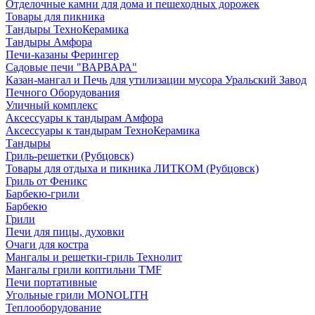
Отделочные камни для дома и пешеходных дорожек
Товары для пикника
Тандыры ТехноКерамика
Тандыры Амфора
Печи-казаны Ферингер
Садовые печи "ВАРВАРА"
Казан-мангал и Печь для утилизации мусора Уральский Завод
Печного Оборудования
Уличный комплекс
Аксессуары к тандырам Амфора
Аксессуары к тандырам ТехноКерамика
Тандыры
Гриль-решетки (Рубцовск)
Товары для отдыха и пикника ЛИТКОМ (Рубцовск)
Гриль от Феникс
Барбекю-грили
Барбекю
Грили
Печи для пицы, духовки
Очаги для костра
Мангалы и решетки-гриль Технолит
Мангалы грили коптильни TMF
Печи портативные
Угольные грили MONOLITH
Теплооборудование