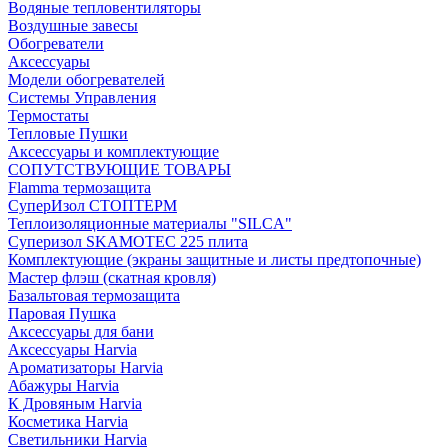
Водяные тепловентиляторы
Воздушные завесы
Обогреватели
Аксессуары
Модели обогревателей
Системы Управления
Термостаты
Тепловые Пушки
Аксессуары и комплектующие
СОПУТСТВУЮЩИЕ ТОВАРЫ
Flamma термозащита
СуперИзол СТОПТЕРМ
Теплоизоляционные материалы "SILCA"
Суперизол SKAMOTEC 225 плита
Комплектующие (экраны защитные и листы предтопочные)
Мастер флэш (скатная кровля)
Базальтовая термозащита
Паровая Пушка
Аксессуары для бани
Аксессуары Harvia
Ароматизаторы Harvia
Абажуры Harvia
К Дровяным Harvia
Косметика Harvia
Светильники Harvia