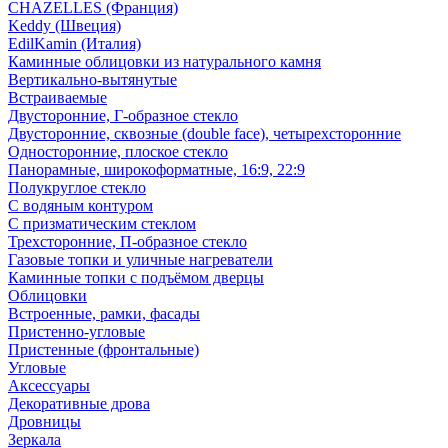
CHAZELLES (Франция)
Keddy (Швеция)
EdilKamin (Италия)
Каминные облицовки из натурального камня
Вертикально-вытянутые
Встраиваемые
Двусторонние, Г-образное стекло
Двусторонние, сквозные (double face), четырехсторонние
Односторонние, плоское стекло
Панорамные, широкоформатные, 16:9, 22:9
Полукруглое стекло
С водяным контуром
С призматическим стеклом
Трехсторонние, П-образное стекло
Газовые топки и уличные нагреватели
Каминные топки с подъёмом дверцы
Облицовки
Встроенные, рамки, фасады
Пристенно-угловые
Пристенные (фронтальные)
Угловые
Аксессуары
Декоративные дрова
Дровницы
Зеркала