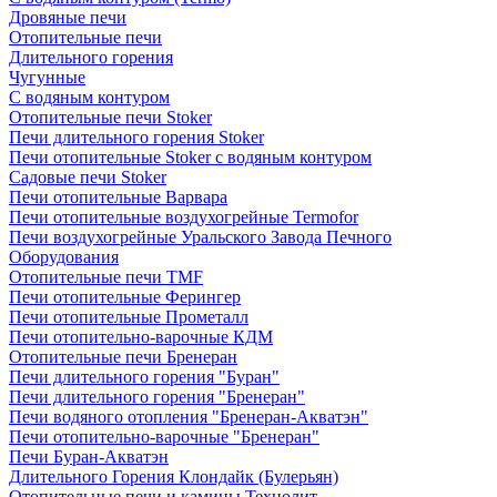
Дровяные печи
Отопительные печи
Длительного горения
Чугунные
C водяным контуром
Отопительные печи Stoker
Печи длительного горения Stoker
Печи отопительные Stoker с водяным контуром
Садовые печи Stoker
Печи отопительные Варвара
Печи отопительные воздухогрейные Termofor
Печи воздухогрейные Уральского Завода Печного
Оборудования
Отопительные печи TMF
Печи отопительные Ферингер
Печи отопительные Прометалл
Печи отопительно-варочные КДМ
Отопительные печи Бренеран
Печи длительного горения "Буран"
Печи длительного горения "Бренеран"
Печи водяного отопления "Бренеран-Акватэн"
Печи отопительно-варочные "Бренеран"
Печи Буран-Акватэн
Длительного Горения Клондайк (Булерьян)
Отопительные печи и камины Технолит