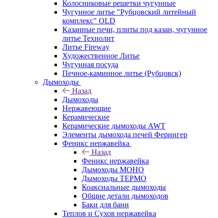
Колосниковые решетки чугунные
Чугунное литье "Рубцовский литейный
комплекс" OLD
Казанные печи, плиты под казан, чугунное
литье Технолит
Литье Fireway
Художественное Литье
Чугунная посуда
Печное-каминное литье (Рубцовск)
Дымоходы
Назад
Дымоходы
Нержавеющие
Керамические
Керамические дымоходы AWT
Элементы дымохода печей Ферингер
Феникс нержавейка
Назад
Феникс нержавейка
Дымоходы МОНО
Дымоходы ТЕРМО
Коаксиальные дымоходы
Общие детали дымоходов
Баки для бани
Теплов и Сухов нержавейка