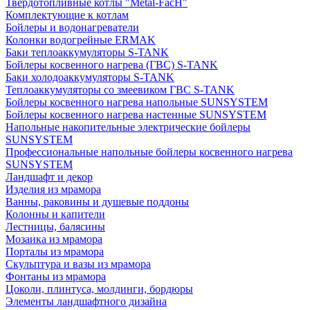
Твердотопливные котлы "Metal-FacH"
Комплектующие к котлам
Бойлеры и водонагреватели
Колонки водогрейные ERMAK
Баки теплоаккумуляторы S-TANK
Бойлеры косвенного нагрева (ГВС) S-TANK
Баки холодоаккумуляторы S-TANK
Теплоаккумуляторы со змеевиком ГВС S-TANK
Бойлеры косвенного нагрева напольные SUNSYSTEM
Бойлеры косвенного нагрева настенные SUNSYSTEM
Напольные накопительные электрические бойлеры
SUNSYSTEM
Профессиональные напольные бойлеры косвенного нагрева
SUNSYSTEM
Ландшафт и декор
Изделия из мрамора
Ванны, раковины и душевые поддоны
Колонны и капители
Лестницы, балясины
Мозаика из мрамора
Порталы из мрамора
Скульптура и вазы из мрамора
Фонтаны из мрамора
Цоколи, плинтуса, молдинги, бордюры
Элементы ландшафтного дизайна