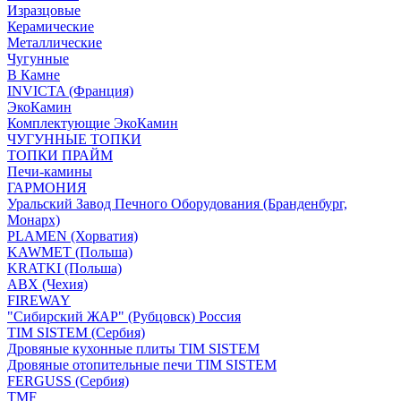
Изразцовые
Керамические
Металлические
Чугунные
В Камне
INVICTA (Франция)
ЭкоКамин
Комплектующие ЭкоКамин
ЧУГУННЫЕ ТОПКИ
ТОПКИ ПРАЙМ
Печи-камины
ГАРМОНИЯ
Уральский Завод Печного Оборудования (Бранденбург,
Монарх)
PLAMEN (Хорватия)
KAWMET (Польша)
KRATKI (Польша)
ABX (Чехия)
FIREWAY
"Сибирский ЖАР" (Рубцовск) Россия
TIM SISTEM (Сербия)
Дровяные кухонные плиты TIM SISTEM
Дровяные отопительные печи TIM SISTEM
FERGUSS (Сербия)
TMF