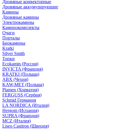
Дровяные конвекторные
Дровяные аккумулирующие
Камины
Дровяные камины
Электрокамины
Каминокомплекты
Очаги
Порталы
Биокамины
Kratki
Silver Smith
Топки
Ecokamin (Россия)
INVICTA (Франция)
KRATKI (Польша)
ABX (Чехия)
KAW-MET (Польша)
Plamen (Хорватия)
FERGUSS (Сербия)
Schmid Германия
LA NORDICA (Италия)
Hergom (Испания)
SUPRA (Франция)
MCZ (Италия)
Liseo Castiron (Швеция)