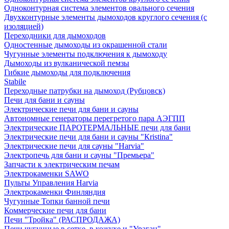
Одноконтурная система элементов овального сечения
Двухконтурные элементы дымоходов круглого сечения (с
изоляцией)
Переходники для дымоходов
Одностенные дымоходы из окрашенной стали
Чугунные элементы подключения к дымоходу
Дымоходы из вулканической пемзы
Гибкие дымоходы для подключения
Stabile
Переходные патрубки на дымоход (Рубцовск)
Печи для бани и сауны
Электрические печи для бани и сауны
Автономные генераторы перегретого пара АЭГПП
Электрические ПАРОТЕРМАЛЬНЫЕ печи для бани
Электрические печи для бани и сауны "Кristina"
Электрические печи для сауны "Harvia"
Электропечь для бани и сауны "Премьера"
Запчасти к электрическим печам
Электрокаменки SAWO
Пульты Управления Harvia
Электрокаменки Финляндия
Чугунные Топки банной печи
Коммерческие печи для бани
Печи "Тройка" (РАСПРОДАЖА)
Печи чугунные в сетке, в кожухе и "Ураган"