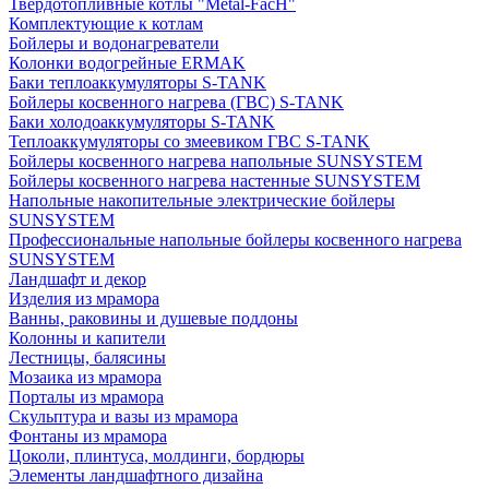
Твердотопливные котлы "Metal-FacH"
Комплектующие к котлам
Бойлеры и водонагреватели
Колонки водогрейные ERMAK
Баки теплоаккумуляторы S-TANK
Бойлеры косвенного нагрева (ГВС) S-TANK
Баки холодоаккумуляторы S-TANK
Теплоаккумуляторы со змеевиком ГВС S-TANK
Бойлеры косвенного нагрева напольные SUNSYSTEM
Бойлеры косвенного нагрева настенные SUNSYSTEM
Напольные накопительные электрические бойлеры
SUNSYSTEM
Профессиональные напольные бойлеры косвенного нагрева
SUNSYSTEM
Ландшафт и декор
Изделия из мрамора
Ванны, раковины и душевые поддоны
Колонны и капители
Лестницы, балясины
Мозаика из мрамора
Порталы из мрамора
Скульптура и вазы из мрамора
Фонтаны из мрамора
Цоколи, плинтуса, молдинги, бордюры
Элементы ландшафтного дизайна