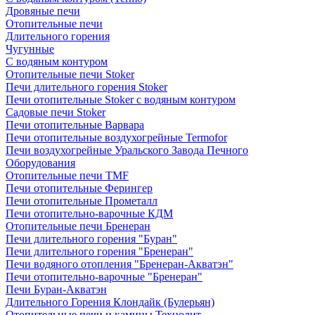
Дровяные печи
Отопительные печи
Длительного горения
Чугунные
C водяным контуром
Отопительные печи Stoker
Печи длительного горения Stoker
Печи отопительные Stoker с водяным контуром
Садовые печи Stoker
Печи отопительные Варвара
Печи отопительные воздухогрейные Termofor
Печи воздухогрейные Уральского Завода Печного
Оборудования
Отопительные печи TMF
Печи отопительные Ферингер
Печи отопительные Прометалл
Печи отопительно-варочные КДМ
Отопительные печи Бренеран
Печи длительного горения "Буран"
Печи длительного горения "Бренеран"
Печи водяного отопления "Бренеран-Акватэн"
Печи отопительно-варочные "Бренеран"
Печи Буран-Акватэн
Длительного Горения Клондайк (Булерьян)
Отопительные печи и камины Технолит