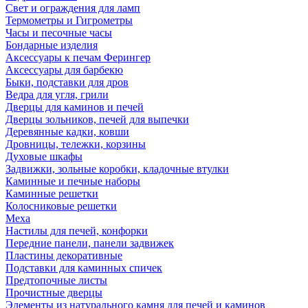
Свет и ограждения для ламп
Термометры и Гигрометры
Часы и песочные часы
Бондарные изделия
Аксессуары к печам Ферингер
Аксессуары для барбекю
Быки, подставки для дров
Ведра для угля, грили
Дверцы для каминов и печей
Дверцы зольников, печей для выпечки
Деревянные кадки, ковши
Дровницы, тележки, корзины
Духовые шкафы
Задвижки, зольные коробки, кладочные втулки
Каминные и печные наборы
Каминные решетки
Колосниковые решетки
Меха
Настилы для печей, конфорки
Передние панели, панели задвижек
Пластины декоративные
Подставки для каминных спичек
Предтопочные листы
Прочистные дверцы
Элементы из натурального камня для печей и каминов