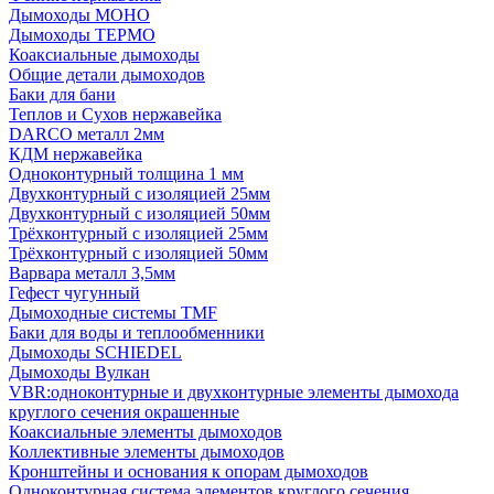
Дымоходы МОНО
Дымоходы ТЕРМО
Коаксиальные дымоходы
Общие детали дымоходов
Баки для бани
Теплов и Сухов нержавейка
DARCO металл 2мм
КДМ нержавейка
Одноконтурный толщина 1 мм
Двухконтурный с изоляцией 25мм
Двухконтурный с изоляцией 50мм
Трёхконтурный с изоляцией 25мм
Трёхконтурный с изоляцией 50мм
Варвара металл 3,5мм
Гефест чугунный
Дымоходные системы TMF
Баки для воды и теплообменники
Дымоходы SCHIEDEL
Дымоходы Вулкан
VBR:одноконтурные и двухконтурные элементы дымохода
круглого сечения окрашенные
Коаксиальные элементы дымоходов
Коллективные элементы дымоходов
Кронштейны и основания к опорам дымоходов
Одноконтурная система элементов круглого сечения