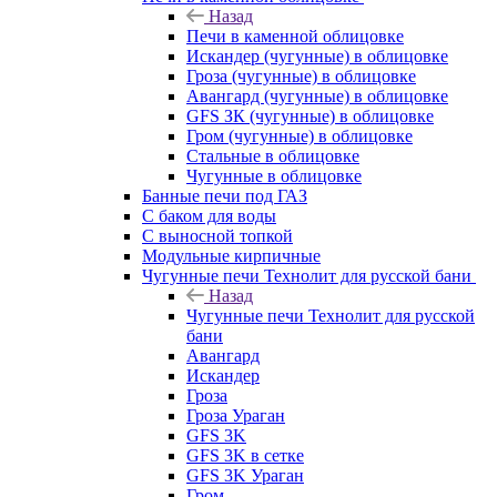
Назад
Печи в каменной облицовке
Искандер (чугунные) в облицовке
Гроза (чугунные) в облицовке
Авангард (чугунные) в облицовке
GFS ЗК (чугунные) в облицовке
Гром (чугунные) в облицовке
Стальные в облицовке
Чугунные в облицовке
Банные печи под ГАЗ
С баком для воды
С выносной топкой
Модульные кирпичные
Чугунные печи Технолит для русской бани
Назад
Чугунные печи Технолит для русской
бани
Авангард
Искандер
Гроза
Гроза Ураган
GFS 3K
GFS 3K в сетке
GFS 3K Ураган
Гром