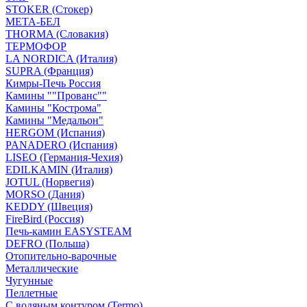
STOKER (Стокер)
МЕТА-БЕЛ
THORMA (Словакия)
ТЕРМОФОР
LA NORDICA (Италия)
SUPRA (Франция)
Кимры-Печь Россия
Камины ""Прованс""
Камины "Кострома"
Камины "Медальон"
HERGOM (Испания)
PANADERO (Испания)
LISEO (Германия-Чехия)
EDILKAMIN (Италия)
JOTUL (Норвегия)
MORSO (Дания)
KEDDY (Швеция)
FireBird (Россия)
Печь-камин EASYSTEAM
DEFRO (Польша)
Отопительно-варочные
Металлические
Чугунные
Пеллетные
С водяным контуром (Termo)