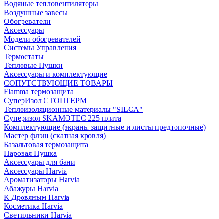
Водяные тепловентиляторы
Воздушные завесы
Обогреватели
Аксессуары
Модели обогревателей
Системы Управления
Термостаты
Тепловые Пушки
Аксессуары и комплектующие
СОПУТСТВУЮЩИЕ ТОВАРЫ
Flamma термозащита
СуперИзол СТОПТЕРМ
Теплоизоляционные материалы "SILCA"
Суперизол SKAMOTEC 225 плита
Комплектующие (экраны защитные и листы предтопочные)
Мастер флэш (скатная кровля)
Базальтовая термозащита
Паровая Пушка
Аксессуары для бани
Аксессуары Harvia
Ароматизаторы Harvia
Абажуры Harvia
К Дровяным Harvia
Косметика Harvia
Светильники Harvia