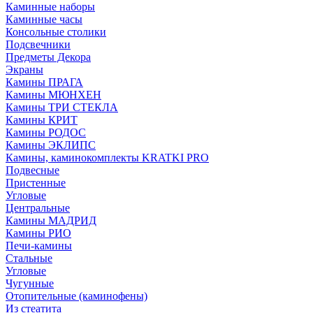
Каминные наборы
Каминные часы
Консольные столики
Подсвечники
Предметы Декора
Экраны
Камины ПРАГА
Камины МЮНХЕН
Камины ТРИ СТЕКЛА
Камины КРИТ
Камины РОДОС
Камины ЭКЛИПС
Камины, каминокомплекты KRATKI PRO
Подвесные
Пристенные
Угловые
Центральные
Камины МАДРИД
Камины РИО
Печи-камины
Стальные
Угловые
Чугунные
Отопительные (каминофены)
Из стеатита