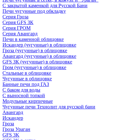
С закрытой каменкой для Русской Бани
Печи чугунные под обкладку
Серия Гроза
Серия GFS ЗК
Серия ГРОМ
Серия Авангард
Печи в каменной облицовке
Искандер (чугунные) в облицовке
Гроза (чугунные) в облицовке
Авангард (чугунные) в облицовке
GFS ЗК (чугунные) в облицовке
Гром (чугунные) в облицовке
Стальные в облицовке
Чугунные в облицовке
Банные печи под ГАЗ
С баком для воды
С выносной топкой
Модульные кирпичные
Чугунные печи Технолит для русской бани
Авангард
Искандер
Гроза
Гроза Ураган
GFS 3K