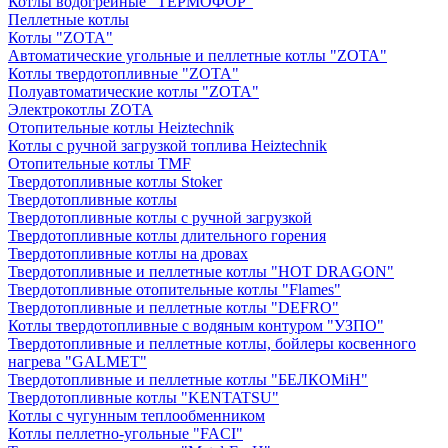
Котлы водогрейные "ТЕРМОФОР"
Пеллетные котлы
Котлы "ZOTA"
Автоматические угольные и пеллетные котлы "ZOTA"
Котлы твердотопливные "ZOTA"
Полуавтоматические котлы "ZOTA"
Электрокотлы ZOTA
Отопительные котлы Heiztechnik
Котлы с ручной загрузкой топлива Heiztechnik
Отопительные котлы TMF
Твердотопливные котлы Stoker
Твердотопливные котлы
Твердотопливные котлы с ручной загрузкой
Твердотопливные котлы длительного горения
Твердотопливные котлы на дровах
Твердотопливные и пеллетные котлы "HOT DRAGON"
Твердотопливные отопительные котлы "Flames"
Твердотопливные и пеллетные котлы "DEFRO"
Котлы твердотопливные с водяным контуром "УЗПО"
Твердотопливные и пеллетные котлы, бойлеры косвенного
нагрева "GALMET"
Твердотопливные и пеллетные котлы "БЕЛКОМiН"
Твердотопливные котлы "KENTATSU"
Котлы с чугунным теплообменником
Котлы пеллетно-угольные "FACI"