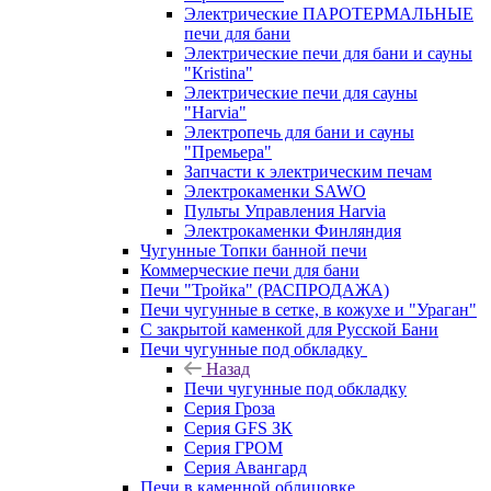
Электрические ПАРОТЕРМАЛЬНЫЕ
печи для бани
Электрические печи для бани и сауны
"Кristina"
Электрические печи для сауны
"Harvia"
Электропечь для бани и сауны
"Премьера"
Запчасти к электрическим печам
Электрокаменки SAWO
Пульты Управления Harvia
Электрокаменки Финляндия
Чугунные Топки банной печи
Коммерческие печи для бани
Печи "Тройка" (РАСПРОДАЖА)
Печи чугунные в сетке, в кожухе и "Ураган"
С закрытой каменкой для Русской Бани
Печи чугунные под обкладку
Назад
Печи чугунные под обкладку
Серия Гроза
Серия GFS ЗК
Серия ГРОМ
Серия Авангард
Печи в каменной облицовке