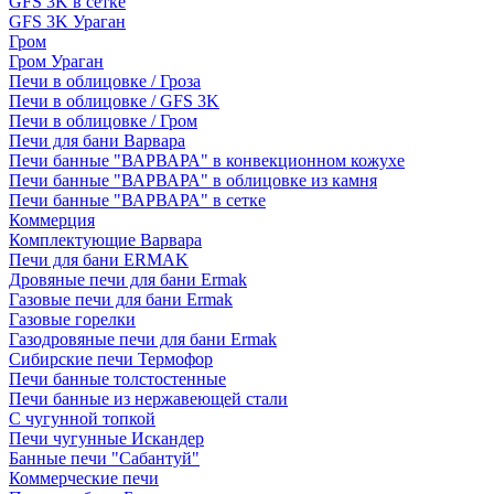
GFS 3K в сетке
GFS 3K Ураган
Гром
Гром Ураган
Печи в облицовке / Гроза
Печи в облицовке / GFS 3K
Печи в облицовке / Гром
Печи для бани Варвара
Печи банные "ВАРВАРА" в конвекционном кожухе
Печи банные "ВАРВАРА" в облицовке из камня
Печи банные "ВАРВАРА" в сетке
Коммерция
Комплектующие Варвара
Печи для бани ERMAK
Дровяные печи для бани Ermak
Газовые печи для бани Ermak
Газовые горелки
Газодровяные печи для бани Ermak
Сибирские печи Термофор
Печи банные толстостенные
Печи банные из нержавеющей стали
С чугунной топкой
Печи чугунные Искандер
Банные печи "Сабантуй"
Коммерческие печи