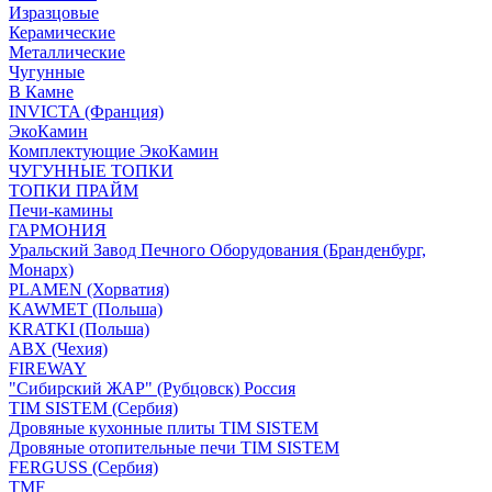
Изразцовые
Керамические
Металлические
Чугунные
В Камне
INVICTA (Франция)
ЭкоКамин
Комплектующие ЭкоКамин
ЧУГУННЫЕ ТОПКИ
ТОПКИ ПРАЙМ
Печи-камины
ГАРМОНИЯ
Уральский Завод Печного Оборудования (Бранденбург,
Монарх)
PLAMEN (Хорватия)
KAWMET (Польша)
KRATKI (Польша)
ABX (Чехия)
FIREWAY
"Сибирский ЖАР" (Рубцовск) Россия
TIM SISTEM (Сербия)
Дровяные кухонные плиты TIM SISTEM
Дровяные отопительные печи TIM SISTEM
FERGUSS (Сербия)
TMF