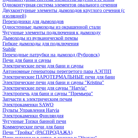
Одноконтурная система элементов овального сечения
Двухконтурные элементы дымоходов круглого сечения (с
изоляцией)
Переходники для дымоходов
Одностенные дымоходы из окрашенной стали
Чугунные элементы подключения к дымоходу
Дымоходы из вулканической пемзы
Гибкие дымоходы для подключения
Stabile
Переходные патрубки на дымоход (Рубцовск)
Печи для бани и сауны
Электрические печи для бани и сауны
Автономные генераторы перегретого пара АЭГПП
Электрические ПАРОТЕРМАЛЬНЫЕ печи для бани
Электрические печи для бани и сауны "Кristina"
Электрические печи для сауны "Harvia"
Электропечь для бани и сауны "Премьера"
Запчасти к электрическим печам
Электрокаменки SAWO
Пульты Управления Harvia
Электрокаменки Финляндия
Чугунные Топки банной печи
Коммерческие печи для бани
Печи "Тройка" (РАСПРОДАЖА)
Печи чугунные в сетке, в кожухе и "Ураган"