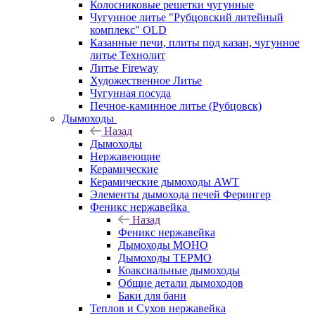
Колосниковые решетки чугунные
Чугунное литье "Рубцовский литейный
комплекс" OLD
Казанные печи, плиты под казан, чугунное
литье Технолит
Литье Fireway
Художественное Литье
Чугунная посуда
Печное-каминное литье (Рубцовск)
Дымоходы
Назад
Дымоходы
Нержавеющие
Керамические
Керамические дымоходы AWT
Элементы дымохода печей Ферингер
Феникс нержавейка
Назад
Феникс нержавейка
Дымоходы МОНО
Дымоходы ТЕРМО
Коаксиальные дымоходы
Общие детали дымоходов
Баки для бани
Теплов и Сухов нержавейка