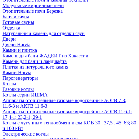
Модульные кирпичные печи
Отопительные печи Березка
Баня и сауна
Готовые сауны
Отделка
Натуральный камень для отделки саун
Двери
Двери Harvia
Камни и плитка
Камень для бани ЖАДЕИТ из Хакассии
Камень для бани и ландшафта
Плитка из натурального камня
Камни Harvia
Парогенераторы
Котлы
Газовые котлы
Котлы серии ИШМА
Аппараты отопительные газовые водогрейные АОГВ 7-3;
11,6-3 и АКГВ 11,6-3
Аппараты отопительные газовые водогрейные АОГВ 11,6-1;
17,4-1; 23,2-1; 29-1
Котлы с чугунным теплообменником КОВ 30 . 37,5 . 45; 63; 80
и 100 кВт
Электрические котлы