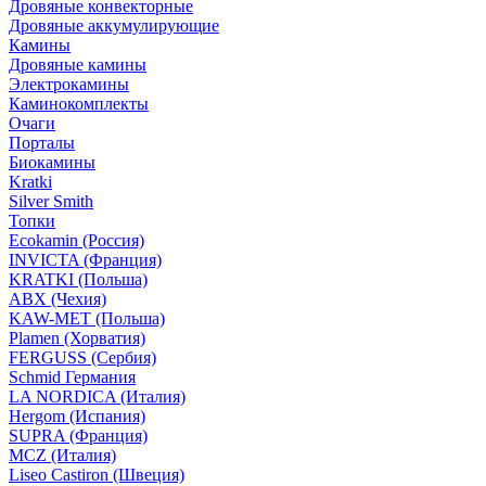
Дровяные конвекторные
Дровяные аккумулирующие
Камины
Дровяные камины
Электрокамины
Каминокомплекты
Очаги
Порталы
Биокамины
Kratki
Silver Smith
Топки
Ecokamin (Россия)
INVICTA (Франция)
KRATKI (Польша)
ABX (Чехия)
KAW-MET (Польша)
Plamen (Хорватия)
FERGUSS (Сербия)
Schmid Германия
LA NORDICA (Италия)
Hergom (Испания)
SUPRA (Франция)
MCZ (Италия)
Liseo Castiron (Швеция)