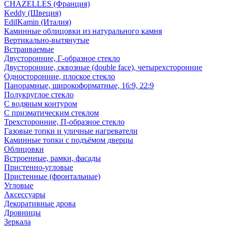
CHAZELLES (Франция)
Keddy (Швеция)
EdilKamin (Италия)
Каминные облицовки из натурального камня
Вертикально-вытянутые
Встраиваемые
Двусторонние, Г-образное стекло
Двусторонние, сквозные (double face), четырехсторонние
Односторонние, плоское стекло
Панорамные, широкоформатные, 16:9, 22:9
Полукруглое стекло
С водяным контуром
С призматическим стеклом
Трехсторонние, П-образное стекло
Газовые топки и уличные нагреватели
Каминные топки с подъёмом дверцы
Облицовки
Встроенные, рамки, фасады
Пристенно-угловые
Пристенные (фронтальные)
Угловые
Аксессуары
Декоративные дрова
Дровницы
Зеркала