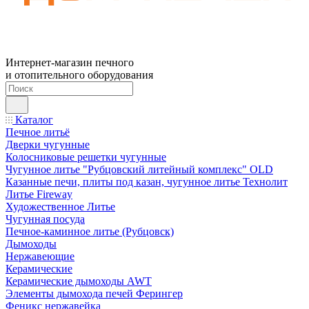
Интернет-магазин печного
и отопительного оборудования
Каталог
Печное литьё
Дверки чугунные
Колосниковые решетки чугунные
Чугунное литье "Рубцовский литейный комплекс" OLD
Казанные печи, плиты под казан, чугунное литье Технолит
Литье Fireway
Художественное Литье
Чугунная посуда
Печное-каминное литье (Рубцовск)
Дымоходы
Нержавеющие
Керамические
Керамические дымоходы AWT
Элементы дымохода печей Ферингер
Феникс нержавейка