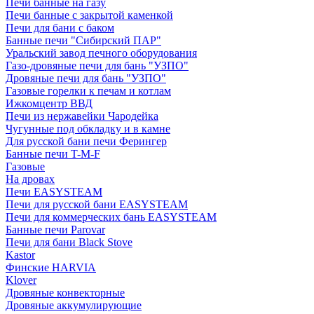
Печи банные на газу
Печи банные с закрытой каменкой
Печи для бани с баком
Банные печи "Сибирский ПАР"
Уральский завод печного оборудования
Газо-дровяные печи для бань "УЗПО"
Дровяные печи для бань "УЗПО"
Газовые горелки к печам и котлам
Ижкомцентр ВВД
Печи из нержавейки Чародейка
Чугунные под обкладку и в камне
Для русской бани печи Ферингер
Банные печи T-M-F
Газовые
На дровах
Печи EASYSTEAM
Печи для русской бани EASYSTEAM
Печи для коммерческих бань EASYSTEAM
Банные печи Parovar
Печи для бани Black Stove
Kastor
Финские HARVIA
Klover
Дровяные конвекторные
Дровяные аккумулирующие