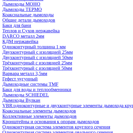
Дымоходы МОНО
Дымоходы ТЕРМО
Коаксиальные дымоходы
Общие детали дымоходов
Баки для бани
Теплов и Сухов нержавейка
DARCO металл 2мм
КДМ нержавейка
Одноконтурный толщина 1 мм
Двухконтурный с изоляцией 25мм
Двухконтурный с изоляцией 50мм
Трёхконтурный с изоляцией 25мм
Трёхконтурный с изоляцией 50мм
Варвара металл 3,5мм
Гефест чугунный
Дымоходные системы TMF
Баки для воды и теплообменники
Дымоходы SCHIEDEL
Дымоходы Вулкан
VBR:одноконтурные и двухконтурные элементы дымохода кру
Коаксиальные элементы дымоходов
Коллективные элементы дымоходов
Кронштейны и основания к опорам дымоходов
Одноконтурная система элементов круглого сечения
Одноконтурная система элементов овального сечения