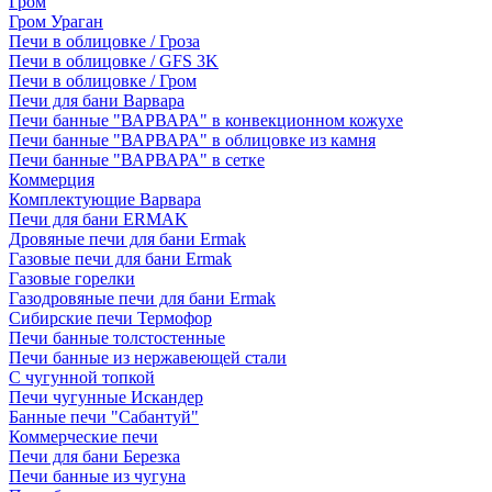
Гром
Гром Ураган
Печи в облицовке / Гроза
Печи в облицовке / GFS 3K
Печи в облицовке / Гром
Печи для бани Варвара
Печи банные "ВАРВАРА" в конвекционном кожухе
Печи банные "ВАРВАРА" в облицовке из камня
Печи банные "ВАРВАРА" в сетке
Коммерция
Комплектующие Варвара
Печи для бани ERMAK
Дровяные печи для бани Ermak
Газовые печи для бани Ermak
Газовые горелки
Газодровяные печи для бани Ermak
Сибирские печи Термофор
Печи банные толстостенные
Печи банные из нержавеющей стали
С чугунной топкой
Печи чугунные Искандер
Банные печи "Сабантуй"
Коммерческие печи
Печи для бани Березка
Печи банные из чугуна