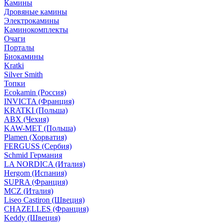
Камины
Дровяные камины
Электрокамины
Каминокомплекты
Очаги
Порталы
Биокамины
Kratki
Silver Smith
Топки
Ecokamin (Россия)
INVICTA (Франция)
KRATKI (Польша)
ABX (Чехия)
KAW-MET (Польша)
Plamen (Хорватия)
FERGUSS (Сербия)
Schmid Германия
LA NORDICA (Италия)
Hergom (Испания)
SUPRA (Франция)
MCZ (Италия)
Liseo Castiron (Швеция)
CHAZELLES (Франция)
Keddy (Швеция)