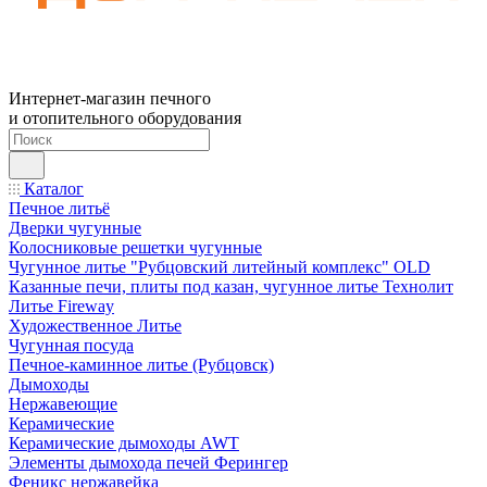
Интернет-магазин печного
и отопительного оборудования
Каталог
Печное литьё
Дверки чугунные
Колосниковые решетки чугунные
Чугунное литье "Рубцовский литейный комплекс" OLD
Казанные печи, плиты под казан, чугунное литье Технолит
Литье Fireway
Художественное Литье
Чугунная посуда
Печное-каминное литье (Рубцовск)
Дымоходы
Нержавеющие
Керамические
Керамические дымоходы AWT
Элементы дымохода печей Ферингер
Феникс нержавейка