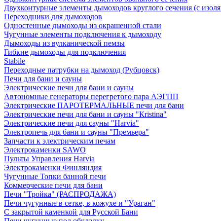
Двухконтурные элементы дымоходов круглого сечения (с изол
Переходники для дымоходов
Одностенные дымоходы из окрашенной стали
Чугунные элементы подключения к дымоходу
Дымоходы из вулканической пемзы
Гибкие дымоходы для подключения
Stabile
Переходные патрубки на дымоход (Рубцовск)
Печи для бани и сауны
Электрические печи для бани и сауны
Автономные генераторы перегретого пара АЭГПП
Электрические ПАРОТЕРМАЛЬНЫЕ печи для бани
Электрические печи для бани и сауны "Кristina"
Электрические печи для сауны "Harvia"
Электропечь для бани и сауны "Премьера"
Запчасти к электрическим печам
Электрокаменки SAWO
Пульты Управления Harvia
Электрокаменки Финляндия
Чугунные Топки банной печи
Коммерческие печи для бани
Печи "Тройка" (РАСПРОДАЖА)
Печи чугунные в сетке, в кожухе и "Ураган"
С закрытой каменкой для Русской Бани
Печи чугунные под обкладку