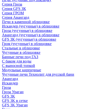
Серия Гроза
Серия GFS ЗК
Серия ГРОМ
Серия Авангард
Печи в каменной облицовке
Искандер (чугунные) в облицовке
Гроза (чугунные) в облицовке
Авангард (чугунные) в облицовке
GFS ЗК (чугунные) в облицовке
Гром (чугунные) в облицовке
Стальные в облицовке
Чугунные в облицовке
Банные печи под ГАЗ
С баком для воды
С выносной топкой
Модульные кирпичные
Чугунные печи Технолит для русской бани
Авангард
Искандер
Гроза
Гроза Ураган
GFS 3K
GFS 3K в сетке
GFS 3K Ураган