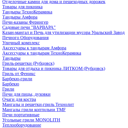
Отделочные камни для дома и пешеходных дорожек
Товары для пикника
Тандыры ТехноКерамика
Тандыры Амфора
Печи-казаны Ферингер
Садовые печи "ВАРВАРА"
Казан-мангал и Печь для утилизации мусора Уральский Завод
Печного Оборудования
Уличный комплекс
Аксессуары к тандырам Амфора
Аксессуары к тандырам ТехноКерамика
Тандыры
Гриль-решетки (Рубцовск)
Товары для отдыха и пикника ЛИТКОМ (Рубцовск)
Гриль от Феникс
Барбекю-грили
Барбекю
Грили
Печи для пицы, духовки
Очаги для костра
Мангалы и решетки-гриль Технолит
Мангалы грили коптильни TMF
Печи портативные
Угольные грили MONOLITH
Теплооборудование