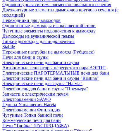
Одноконтурная система элементов овального сечения
Двухконтурные элементы дымоходов круглого сечения (с
изоляцией)
Переходники для дымоходов
Одностенные дымоходы из окрашенной стали
Чугунные элементы подключения к дымоходу
Дымоходы из вулканической пемзы
Гибкие дымоходы для подключения
Stabile
Переходные патрубки на дымоход (Рубцовск)
Печи для бани и сауны
Электрические печи для бани и сауны
Автономные генераторы перегретого пара АЭГПП
Электрические ПАРОТЕРМАЛЬНЫЕ печи для бани
Электрические печи для бани и сауны "Кristina"
Электрические печи для сауны "Harvia"
Электропечь для бани и сауны "Премьера"
Запчасти к электрическим печам
Электрокаменки SAWO
Пульты Управления Harvia
Электрокаменки Финляндия
Чугунные Топки банной печи
Коммерческие печи для бани
Печи "Тройка" (РАСПРОДАЖА)
Печи чугунные в сетке, в кожухе и "Ураган"