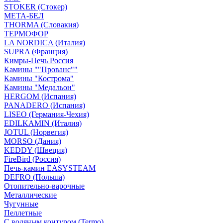
STOKER (Стокер)
МЕТА-БЕЛ
THORMA (Словакия)
ТЕРМОФОР
LA NORDICA (Италия)
SUPRA (Франция)
Кимры-Печь Россия
Камины ""Прованс""
Камины "Кострома"
Камины "Медальон"
HERGOM (Испания)
PANADERO (Испания)
LISEO (Германия-Чехия)
EDILKAMIN (Италия)
JOTUL (Норвегия)
MORSO (Дания)
KEDDY (Швеция)
FireBird (Россия)
Печь-камин EASYSTEAM
DEFRO (Польша)
Отопительно-варочные
Металлические
Чугунные
Пеллетные
С водяным контуром (Termo)