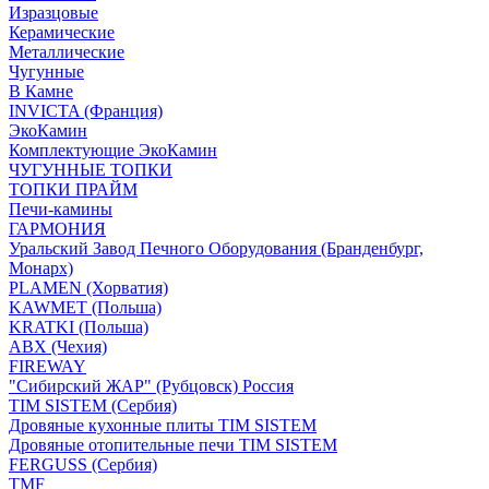
Изразцовые
Керамические
Металлические
Чугунные
В Камне
INVICTA (Франция)
ЭкоКамин
Комплектующие ЭкоКамин
ЧУГУННЫЕ ТОПКИ
ТОПКИ ПРАЙМ
Печи-камины
ГАРМОНИЯ
Уральский Завод Печного Оборудования (Бранденбург,
Монарх)
PLAMEN (Хорватия)
KAWMET (Польша)
KRATKI (Польша)
ABX (Чехия)
FIREWAY
"Сибирский ЖАР" (Рубцовск) Россия
TIM SISTEM (Сербия)
Дровяные кухонные плиты TIM SISTEM
Дровяные отопительные печи TIM SISTEM
FERGUSS (Сербия)
TMF