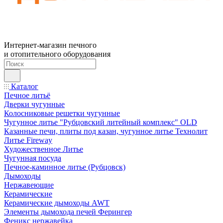
Интернет-магазин печного
и отопительного оборудования
Каталог
Печное литьё
Дверки чугунные
Колосниковые решетки чугунные
Чугунное литье "Рубцовский литейный комплекс" OLD
Казанные печи, плиты под казан, чугунное литье Технолит
Литье Fireway
Художественное Литье
Чугунная посуда
Печное-каминное литье (Рубцовск)
Дымоходы
Нержавеющие
Керамические
Керамические дымоходы AWT
Элементы дымохода печей Ферингер
Феникс нержавейка