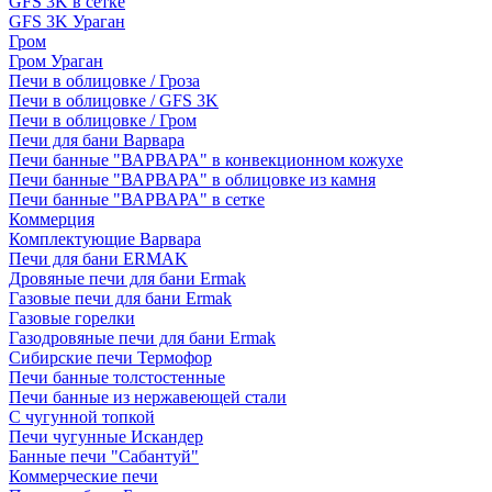
GFS 3K в сетке
GFS 3K Ураган
Гром
Гром Ураган
Печи в облицовке / Гроза
Печи в облицовке / GFS 3K
Печи в облицовке / Гром
Печи для бани Варвара
Печи банные "ВАРВАРА" в конвекционном кожухе
Печи банные "ВАРВАРА" в облицовке из камня
Печи банные "ВАРВАРА" в сетке
Коммерция
Комплектующие Варвара
Печи для бани ERMAK
Дровяные печи для бани Ermak
Газовые печи для бани Ermak
Газовые горелки
Газодровяные печи для бани Ermak
Сибирские печи Термофор
Печи банные толстостенные
Печи банные из нержавеющей стали
С чугунной топкой
Печи чугунные Искандер
Банные печи "Сабантуй"
Коммерческие печи