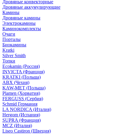
Дровяные конвекторные
Дровяные аккумулирующие
Камины
Дровяные камины
Электрокамины
Каминокомплекты
Очаги
Порталы
Биокамины
Kratki
Silver Smith
Топки
Ecokamin (Россия)
INVICTA (Франция)
KRATKI (Польша)
ABX (Чехия)
KAW-MET (Польша)
Plamen (Хорватия)
FERGUSS (Сербия)
Schmid Германия
LA NORDICA (Италия)
Hergom (Испания)
SUPRA (Франция)
MCZ (Италия)
Liseo Castiron (Швеция)