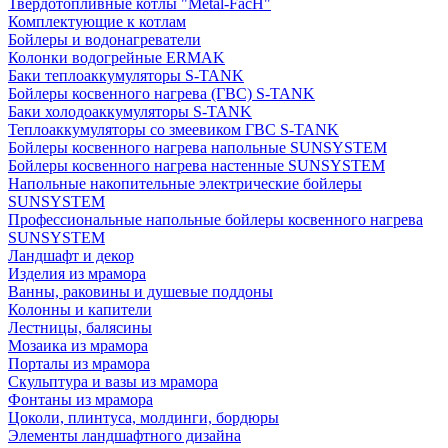
Твердотопливные котлы "Metal-FacH"
Комплектующие к котлам
Бойлеры и водонагреватели
Колонки водогрейные ERMAK
Баки теплоаккумуляторы S-TANK
Бойлеры косвенного нагрева (ГВС) S-TANK
Баки холодоаккумуляторы S-TANK
Теплоаккумуляторы со змеевиком ГВС S-TANK
Бойлеры косвенного нагрева напольные SUNSYSTEM
Бойлеры косвенного нагрева настенные SUNSYSTEM
Напольные накопительные электрические бойлеры
SUNSYSTEM
Профессиональные напольные бойлеры косвенного нагрева
SUNSYSTEM
Ландшафт и декор
Изделия из мрамора
Ванны, раковины и душевые поддоны
Колонны и капители
Лестницы, балясины
Мозаика из мрамора
Порталы из мрамора
Скульптура и вазы из мрамора
Фонтаны из мрамора
Цоколи, плинтуса, молдинги, бордюры
Элементы ландшафтного дизайна