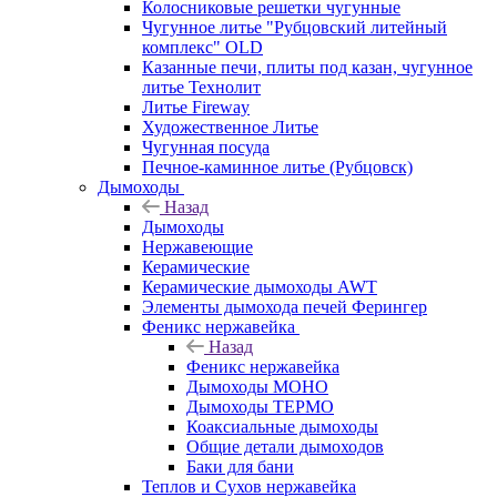
Колосниковые решетки чугунные
Чугунное литье "Рубцовский литейный
комплекс" OLD
Казанные печи, плиты под казан, чугунное
литье Технолит
Литье Fireway
Художественное Литье
Чугунная посуда
Печное-каминное литье (Рубцовск)
Дымоходы
Назад
Дымоходы
Нержавеющие
Керамические
Керамические дымоходы AWT
Элементы дымохода печей Ферингер
Феникс нержавейка
Назад
Феникс нержавейка
Дымоходы МОНО
Дымоходы ТЕРМО
Коаксиальные дымоходы
Общие детали дымоходов
Баки для бани
Теплов и Сухов нержавейка