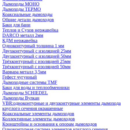
Дымоходы МОНО
Дымоходы ТЕРМО
Коаксиальные дымоходы
Общие детали дымоходов
Баки для бани
Теплов и Сухов нержавейка
DARCO металл 2мм
КДМ нержавейка
Одноконтурный толщина 1 мм
Двухконтурный с изоляцией 25мм
Двухконтурный с изоляцией 50мм
Трёхконтурный с изоляцией 25мм
Трёхконтурный с изоляцией 50мм
Варвара металл 3,5мм
Гефест чугунный
Дымоходные системы TMF
Баки для воды и теплообменники
Дымоходы SCHIEDEL
Дымоходы Вулкан
VBR:одноконтурные и двухконтурные элементы дымохода
круглого сечения окрашенные
Коаксиальные элементы дымоходов
Коллективные элементы дымоходов
Кронштейны и основания к опорам дымоходов
Одноконтурная система элементов круглого сечения