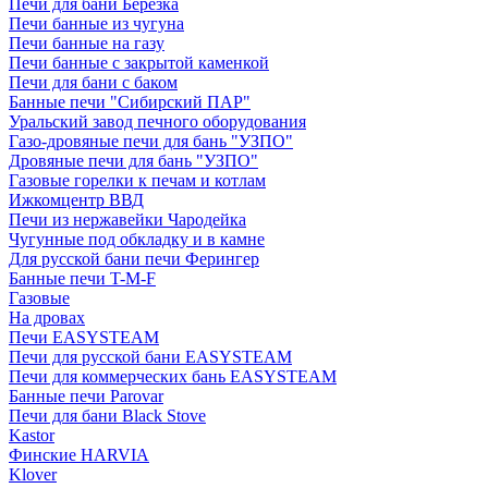
Печи для бани Березка
Печи банные из чугуна
Печи банные на газу
Печи банные с закрытой каменкой
Печи для бани с баком
Банные печи "Сибирский ПАР"
Уральский завод печного оборудования
Газо-дровяные печи для бань "УЗПО"
Дровяные печи для бань "УЗПО"
Газовые горелки к печам и котлам
Ижкомцентр ВВД
Печи из нержавейки Чародейка
Чугунные под обкладку и в камне
Для русской бани печи Ферингер
Банные печи T-M-F
Газовые
На дровах
Печи EASYSTEAM
Печи для русской бани EASYSTEAM
Печи для коммерческих бань EASYSTEAM
Банные печи Parovar
Печи для бани Black Stove
Kastor
Финские HARVIA
Klover