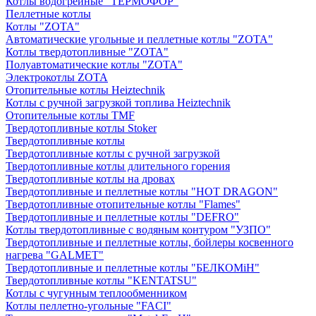
Котлы водогрейные "ТЕРМОФОР"
Пеллетные котлы
Котлы "ZOTA"
Автоматические угольные и пеллетные котлы "ZOTA"
Котлы твердотопливные "ZOTA"
Полуавтоматические котлы "ZOTA"
Электрокотлы ZOTA
Отопительные котлы Heiztechnik
Котлы с ручной загрузкой топлива Heiztechnik
Отопительные котлы TMF
Твердотопливные котлы Stoker
Твердотопливные котлы
Твердотопливные котлы с ручной загрузкой
Твердотопливные котлы длительного горения
Твердотопливные котлы на дровах
Твердотопливные и пеллетные котлы "HOT DRAGON"
Твердотопливные отопительные котлы "Flames"
Твердотопливные и пеллетные котлы "DEFRO"
Котлы твердотопливные с водяным контуром "УЗПО"
Твердотопливные и пеллетные котлы, бойлеры косвенного
нагрева "GALMET"
Твердотопливные и пеллетные котлы "БЕЛКОМiН"
Твердотопливные котлы "KENTATSU"
Котлы с чугунным теплообменником
Котлы пеллетно-угольные "FACI"