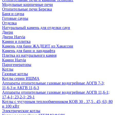
Модульные кирпичные печи
Отопительные печи Березка
Баня и сауна
Готовые сауны
Отделка
Натуральный камень для отделки саун
Двери
Двери Harvia
Камни и плитка
Камень для бани ЖАДЕИТ из Хакассии
Камень для бани и ландшафта
Плитка из натурального камня
Камни Harvia
Парогенераторы
Котлы
Газовые котлы
Котлы серии ИШМА
Аппараты отопительные газовые водогрейные АОГВ 7-3;
11,6-3 и АКГВ 11,6-3
Аппараты отопительные газовые водогрейные АОГВ 11,6-1;
17,4-1; 23,2-1; 29-1
Котлы с чугунным теплообменником КОВ 30 . 37,5 . 45; 63; 80
и 100 кВт
Электрические котлы