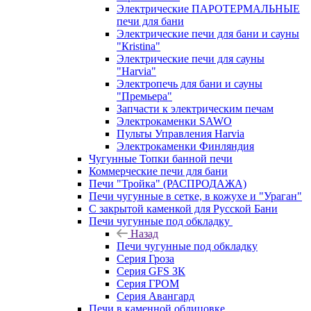
Электрические ПАРОТЕРМАЛЬНЫЕ
печи для бани
Электрические печи для бани и сауны
"Кristina"
Электрические печи для сауны
"Harvia"
Электропечь для бани и сауны
"Премьера"
Запчасти к электрическим печам
Электрокаменки SAWO
Пульты Управления Harvia
Электрокаменки Финляндия
Чугунные Топки банной печи
Коммерческие печи для бани
Печи "Тройка" (РАСПРОДАЖА)
Печи чугунные в сетке, в кожухе и "Ураган"
С закрытой каменкой для Русской Бани
Печи чугунные под обкладку
Назад
Печи чугунные под обкладку
Серия Гроза
Серия GFS ЗК
Серия ГРОМ
Серия Авангард
Печи в каменной облицовке