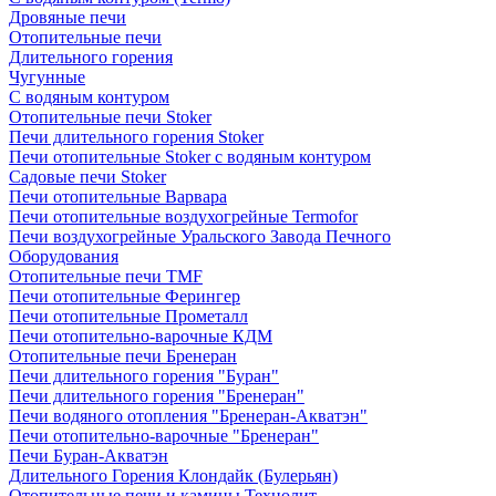
Дровяные печи
Отопительные печи
Длительного горения
Чугунные
C водяным контуром
Отопительные печи Stoker
Печи длительного горения Stoker
Печи отопительные Stoker с водяным контуром
Садовые печи Stoker
Печи отопительные Варвара
Печи отопительные воздухогрейные Termofor
Печи воздухогрейные Уральского Завода Печного
Оборудования
Отопительные печи TMF
Печи отопительные Ферингер
Печи отопительные Прометалл
Печи отопительно-варочные КДМ
Отопительные печи Бренеран
Печи длительного горения "Буран"
Печи длительного горения "Бренеран"
Печи водяного отопления "Бренеран-Акватэн"
Печи отопительно-варочные "Бренеран"
Печи Буран-Акватэн
Длительного Горения Клондайк (Булерьян)
Отопительные печи и камины Технолит