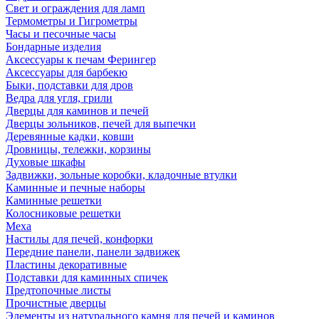
Свет и ограждения для ламп
Термометры и Гигрометры
Часы и песочные часы
Бондарные изделия
Аксессуары к печам Ферингер
Аксессуары для барбекю
Быки, подставки для дров
Ведра для угля, грили
Дверцы для каминов и печей
Дверцы зольников, печей для выпечки
Деревянные кадки, ковши
Дровницы, тележки, корзины
Духовые шкафы
Задвижки, зольные коробки, кладочные втулки
Каминные и печные наборы
Каминные решетки
Колосниковые решетки
Меха
Настилы для печей, конфорки
Передние панели, панели задвижек
Пластины декоративные
Подставки для каминных спичек
Предтопочные листы
Прочистные дверцы
Элементы из натурального камня для печей и каминов