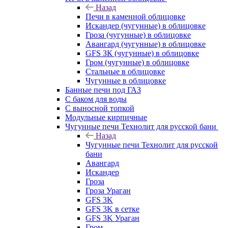
Назад
Печи в каменной облицовке
Искандер (чугунные) в облицовке
Гроза (чугунные) в облицовке
Авангард (чугунные) в облицовке
GFS ЗК (чугунные) в облицовке
Гром (чугунные) в облицовке
Стальные в облицовке
Чугунные в облицовке
Банные печи под ГАЗ
С баком для воды
С выносной топкой
Модульные кирпичные
Чугунные печи Технолит для русской бани
Назад
Чугунные печи Технолит для русской
бани
Авангард
Искандер
Гроза
Гроза Ураган
GFS 3K
GFS 3K в сетке
GFS 3K Ураган
Гром