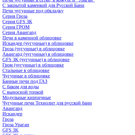
С закрытой каменкой для Русской Бани
Печи чугунные под обкладку
Серия Гроза
Серия GFS ЗК
Серия ГРОМ
Серия Авангард
Печи в каменной облицовке
Искандер (чугунные) в облицовке
Гроза (чугунные) в облицовке
Авангард (чугунные) в облицовке
GFS ЗК (чугунные) в облицовке
Гром (чугунные) в облицовке
Стальные в облицовке
Чугунные в облицовке
Банные печи под ГАЗ
С баком для воды
С выносной топкой
Модульные кирпичные
Чугунные печи Технолит для русской бани
Авангард
Искандер
Гроза
Гроза Ураган
GFS 3K