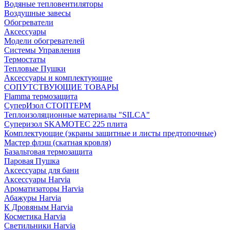
Водяные тепловентиляторы
Воздушные завесы
Обогреватели
Аксессуары
Модели обогревателей
Системы Управления
Термостаты
Тепловые Пушки
Аксессуары и комплектующие
СОПУТСТВУЮЩИЕ ТОВАРЫ
Flamma термозащита
СуперИзол СТОПТЕРМ
Теплоизоляционные материалы "SILCA"
Суперизол SKAMOTEC 225 плита
Комплектующие (экраны защитные и листы предтопочные)
Мастер флэш (скатная кровля)
Базальтовая термозащита
Паровая Пушка
Аксессуары для бани
Аксессуары Harvia
Ароматизаторы Harvia
Абажуры Harvia
К Дровяным Harvia
Косметика Harvia
Светильники Harvia