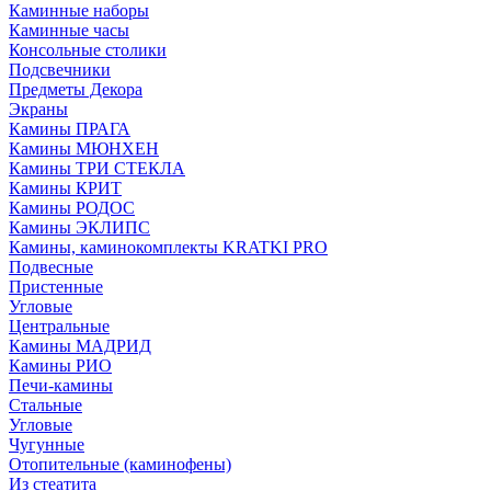
Каминные наборы
Каминные часы
Консольные столики
Подсвечники
Предметы Декора
Экраны
Камины ПРАГА
Камины МЮНХЕН
Камины ТРИ СТЕКЛА
Камины КРИТ
Камины РОДОС
Камины ЭКЛИПС
Камины, каминокомплекты KRATKI PRO
Подвесные
Пристенные
Угловые
Центральные
Камины МАДРИД
Камины РИО
Печи-камины
Стальные
Угловые
Чугунные
Отопительные (каминофены)
Из стеатита