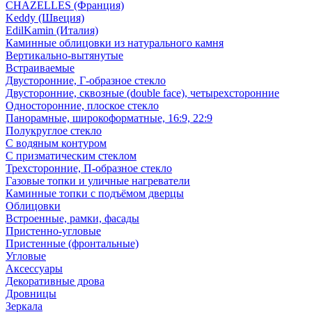
CHAZELLES (Франция)
Keddy (Швеция)
EdilKamin (Италия)
Каминные облицовки из натурального камня
Вертикально-вытянутые
Встраиваемые
Двусторонние, Г-образное стекло
Двусторонние, сквозные (double face), четырехсторонние
Односторонние, плоское стекло
Панорамные, широкоформатные, 16:9, 22:9
Полукруглое стекло
С водяным контуром
С призматическим стеклом
Трехсторонние, П-образное стекло
Газовые топки и уличные нагреватели
Каминные топки с подъёмом дверцы
Облицовки
Встроенные, рамки, фасады
Пристенно-угловые
Пристенные (фронтальные)
Угловые
Аксессуары
Декоративные дрова
Дровницы
Зеркала