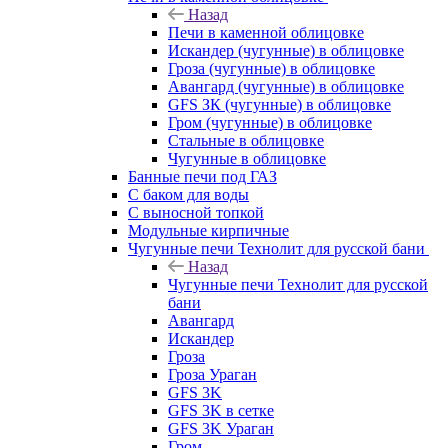
Назад
Печи в каменной облицовке
Искандер (чугунные) в облицовке
Гроза (чугунные) в облицовке
Авангард (чугунные) в облицовке
GFS ЗК (чугунные) в облицовке
Гром (чугунные) в облицовке
Стальные в облицовке
Чугунные в облицовке
Банные печи под ГАЗ
С баком для воды
С выносной топкой
Модульные кирпичные
Чугунные печи Технолит для русской бани
Назад
Чугунные печи Технолит для русской
бани
Авангард
Искандер
Гроза
Гроза Ураган
GFS 3K
GFS 3K в сетке
GFS 3K Ураган
Гром