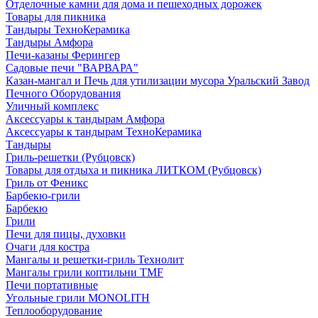
Отделочные камни для дома и пешеходных дорожек
Товары для пикника
Тандыры ТехноКерамика
Тандыры Амфора
Печи-казаны Ферингер
Садовые печи "ВАРВАРА"
Казан-мангал и Печь для утилизации мусора Уральский Завод
Печного Оборудования
Уличный комплекс
Аксессуары к тандырам Амфора
Аксессуары к тандырам ТехноКерамика
Тандыры
Гриль-решетки (Рубцовск)
Товары для отдыха и пикника ЛИТКОМ (Рубцовск)
Гриль от Феникс
Барбекю-грили
Барбекю
Грили
Печи для пицы, духовки
Очаги для костра
Мангалы и решетки-гриль Технолит
Мангалы грили коптильни TMF
Печи портативные
Угольные грили MONOLITH
Теплооборудование