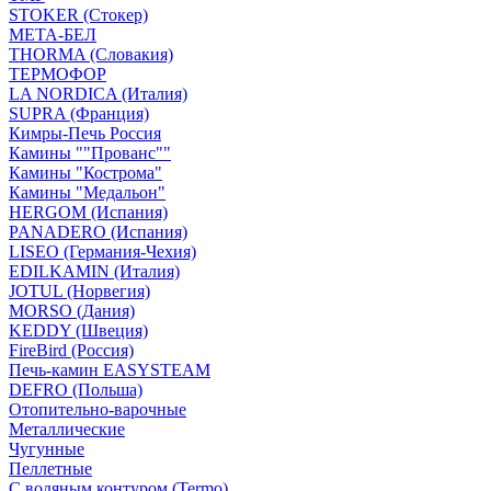
STOKER (Стокер)
МЕТА-БЕЛ
THORMA (Словакия)
ТЕРМОФОР
LA NORDICA (Италия)
SUPRA (Франция)
Кимры-Печь Россия
Камины ""Прованс""
Камины "Кострома"
Камины "Медальон"
HERGOM (Испания)
PANADERO (Испания)
LISEO (Германия-Чехия)
EDILKAMIN (Италия)
JOTUL (Норвегия)
MORSO (Дания)
KEDDY (Швеция)
FireBird (Россия)
Печь-камин EASYSTEAM
DEFRO (Польша)
Отопительно-варочные
Металлические
Чугунные
Пеллетные
С водяным контуром (Termo)