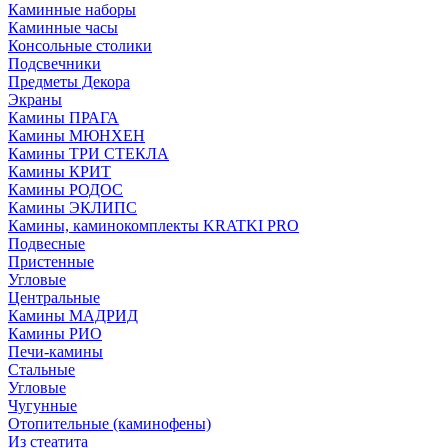
Каминные наборы
Каминные часы
Консольные столики
Подсвечники
Предметы Декора
Экраны
Камины ПРАГА
Камины МЮНХЕН
Камины ТРИ СТЕКЛА
Камины КРИТ
Камины РОДОС
Камины ЭКЛИПС
Камины, каминокомплекты KRATKI PRO
Подвесные
Пристенные
Угловые
Центральные
Камины МАДРИД
Камины РИО
Печи-камины
Стальные
Угловые
Чугунные
Отопительные (каминофены)
Из стеатита