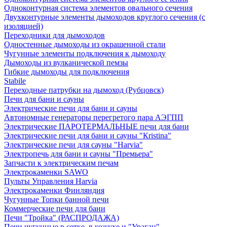
Одноконтурная система элементов овального сечения
Двухконтурные элементы дымоходов круглого сечения (с
изоляцией)
Переходники для дымоходов
Одностенные дымоходы из окрашенной стали
Чугунные элементы подключения к дымоходу
Дымоходы из вулканической пемзы
Гибкие дымоходы для подключения
Stabile
Переходные патрубки на дымоход (Рубцовск)
Печи для бани и сауны
Электрические печи для бани и сауны
Автономные генераторы перегретого пара АЭГПП
Электрические ПАРОТЕРМАЛЬНЫЕ печи для бани
Электрические печи для бани и сауны "Кristina"
Электрические печи для сауны "Harvia"
Электропечь для бани и сауны "Премьера"
Запчасти к электрическим печам
Электрокаменки SAWO
Пульты Управления Harvia
Электрокаменки Финляндия
Чугунные Топки банной печи
Коммерческие печи для бани
Печи "Тройка" (РАСПРОДАЖА)
Печи чугунные в сетке, в кожухе и "Ураган"