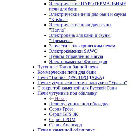
Электрические ПАРОТЕРМАЛЬНЫЕ
печи для бани
Электрические печи для бани и сауны
"Кristina"
Электрические печи для сауны
"Harvia"
Электропечь для бани и сауны
"Премьера"
Запчасти к электрическим печам
Электрокаменки SAWO
Пульты Управления Harvia
Электрокаменки Финляндия
Чугунные Топки банной печи
Коммерческие печи для бани
Печи "Тройка" (РАСПРОДАЖА)
Печи чугунные в сетке, в кожухе и "Ураган"
С закрытой каменкой для Русской Бани
Печи чугунные под обкладку
Назад
Печи чугунные под обкладку
Серия Гроза
Серия GFS ЗК
Серия ГРОМ
Серия Авангард
Печи в каменной облицовке