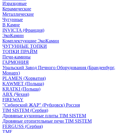
Изразцовые
Керамические
Металлические
Чугунные
В Камне
INVICTA (Франция)
ЭкоКамин
Комплектующие ЭкоКамин
ЧУГУННЫЕ ТОПКИ
ТОПКИ ПРАЙМ
Печи-камины
ГАРМОНИЯ
Уральский Завод Печного Оборудования (Бранденбург,
Монарх)
PLAMEN (Хорватия)
KAWMET (Польша)
KRATKI (Польша)
ABX (Чехия)
FIREWAY
"Сибирский ЖАР" (Рубцовск) Россия
TIM SISTEM (Сербия)
Дровяные кухонные плиты TIM SISTEM
Дровяные отопительные печи TIM SISTEM
FERGUSS (Сербия)
TMF