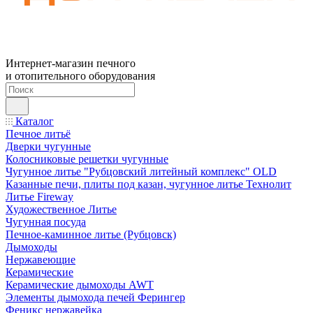
Интернет-магазин печного
и отопительного оборудования
Каталог
Печное литьё
Дверки чугунные
Колосниковые решетки чугунные
Чугунное литье "Рубцовский литейный комплекс" OLD
Казанные печи, плиты под казан, чугунное литье Технолит
Литье Fireway
Художественное Литье
Чугунная посуда
Печное-каминное литье (Рубцовск)
Дымоходы
Нержавеющие
Керамические
Керамические дымоходы AWT
Элементы дымохода печей Ферингер
Феникс нержавейка