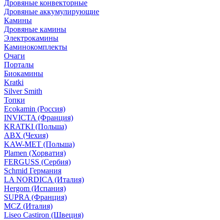
Дровяные конвекторные
Дровяные аккумулирующие
Камины
Дровяные камины
Электрокамины
Каминокомплекты
Очаги
Порталы
Биокамины
Kratki
Silver Smith
Топки
Ecokamin (Россия)
INVICTA (Франция)
KRATKI (Польша)
ABX (Чехия)
KAW-MET (Польша)
Plamen (Хорватия)
FERGUSS (Сербия)
Schmid Германия
LA NORDICA (Италия)
Hergom (Испания)
SUPRA (Франция)
MCZ (Италия)
Liseo Castiron (Швеция)