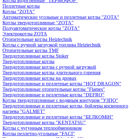
Котлы водогрейные "ТЕРМОФОР"
Пеллетные котлы
Котлы "ZOTA"
Автоматические угольные и пеллетные котлы "ZOTA"
Котлы твердотопливные "ZOTA"
Полуавтоматические котлы "ZOTA"
Электрокотлы ZOTA
Отопительные котлы Heiztechnik
Котлы с ручной загрузкой топлива Heiztechnik
Отопительные котлы TMF
Твердотопливные котлы Stoker
Твердотопливные котлы
Твердотопливные котлы с ручной загрузкой
Твердотопливные котлы длительного горения
Твердотопливные котлы на дровах
Твердотопливные и пеллетные котлы "HOT DRAGON"
Твердотопливные отопительные котлы "Flames"
Твердотопливные и пеллетные котлы "DEFRO"
Котлы твердотопливные с водяным контуром "УЗПО"
Твердотопливные и пеллетные котлы, бойлеры косвенного
нагрева "GALMET"
Твердотопливные и пеллетные котлы "БЕЛКОМiН"
Твердотопливные котлы "KENTATSU"
Котлы с чугунным теплообменником
Котлы пеллетно-угольные "FACI"