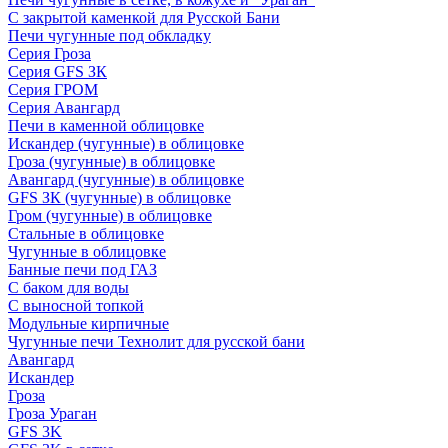
С закрытой каменкой для Русской Бани
Печи чугунные под обкладку
Серия Гроза
Серия GFS ЗК
Серия ГРОМ
Серия Авангард
Печи в каменной облицовке
Искандер (чугунные) в облицовке
Гроза (чугунные) в облицовке
Авангард (чугунные) в облицовке
GFS ЗК (чугунные) в облицовке
Гром (чугунные) в облицовке
Стальные в облицовке
Чугунные в облицовке
Банные печи под ГАЗ
С баком для воды
С выносной топкой
Модульные кирпичные
Чугунные печи Технолит для русской бани
Авангард
Искандер
Гроза
Гроза Ураган
GFS 3K