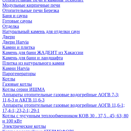
Модульные кирпичные печи
Отопительные печи Березка
Баня и сауна
Готовые сауны
Отделка
Натуральный камень для отделки саун
Двери
Двери Harvia
Камни и плитка
Камень для бани ЖАДЕИТ из Хакассии
Камень для бани и ландшафта
Плитка из натурального камня
Камни Harvia
Парогенераторы
Котлы
Газовые котлы
Котлы серии ИШМА
Аппараты отопительные газовые водогрейные АОГВ 7-3;
11,6-3 и АКГВ 11,6-3
Аппараты отопительные газовые водогрейные АОГВ 11,6-1;
17,4-1; 23,2-1; 29-1
Котлы с чугунным теплообменником КОВ 30 . 37,5 . 45; 63; 80
и 100 кВт
Электрические котлы