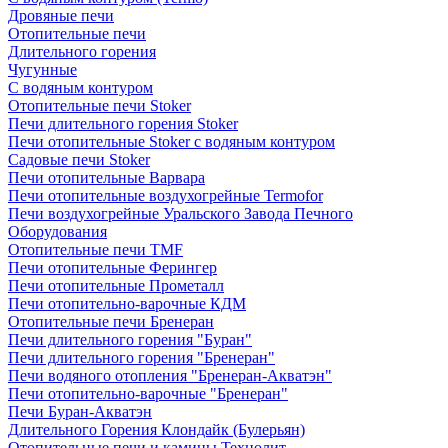
Дровяные печи
Отопительные печи
Длительного горения
Чугунные
C водяным контуром
Отопительные печи Stoker
Печи длительного горения Stoker
Печи отопительные Stoker с водяным контуром
Садовые печи Stoker
Печи отопительные Варвара
Печи отопительные воздухогрейные Termofor
Печи воздухогрейные Уральского Завода Печного
Оборудования
Отопительные печи TMF
Печи отопительные Ферингер
Печи отопительные Прометалл
Печи отопительно-варочные КДМ
Отопительные печи Бренеран
Печи длительного горения "Буран"
Печи длительного горения "Бренеран"
Печи водяного отопления "Бренеран-Акватэн"
Печи отопительно-варочные "Бренеран"
Печи Буран-Акватэн
Длительного Горения Клондайк (Булерьян)
Отопительные печи и камины Технолит