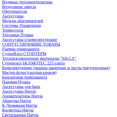
Водяные тепловентиляторы
Воздушные завесы
Обогреватели
Аксессуары
Модели обогревателей
Системы Управления
Термостаты
Тепловые Пушки
Аксессуары и комплектующие
СОПУТСТВУЮЩИЕ ТОВАРЫ
Flamma термозащита
СуперИзол СТОПТЕРМ
Теплоизоляционные материалы "SILCA"
Суперизол SKAMOTEC 225 плита
Комплектующие (экраны защитные и листы предтопочные)
Мастер флэш (скатная кровля)
Базальтовая термозащита
Паровая Пушка
Аксессуары для бани
Аксессуары Harvia
Ароматизаторы Harvia
Абажуры Harvia
К Дровяным Harvia
Косметика Harvia
Светильники Harvia