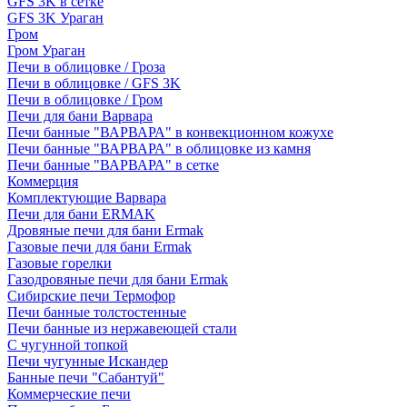
GFS 3K в сетке
GFS 3K Ураган
Гром
Гром Ураган
Печи в облицовке / Гроза
Печи в облицовке / GFS 3K
Печи в облицовке / Гром
Печи для бани Варвара
Печи банные "ВАРВАРА" в конвекционном кожухе
Печи банные "ВАРВАРА" в облицовке из камня
Печи банные "ВАРВАРА" в сетке
Коммерция
Комплектующие Варвара
Печи для бани ERMAK
Дровяные печи для бани Ermak
Газовые печи для бани Ermak
Газовые горелки
Газодровяные печи для бани Ermak
Сибирские печи Термофор
Печи банные толстостенные
Печи банные из нержавеющей стали
С чугунной топкой
Печи чугунные Искандер
Банные печи "Сабантуй"
Коммерческие печи