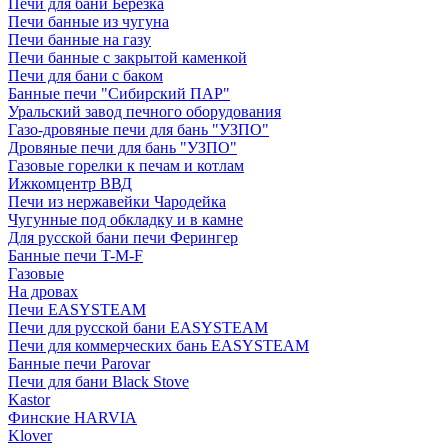
Печи для бани Березка
Печи банные из чугуна
Печи банные на газу
Печи банные с закрытой каменкой
Печи для бани с баком
Банные печи "Сибирский ПАР"
Уральский завод печного оборудования
Газо-дровяные печи для бань "УЗПО"
Дровяные печи для бань "УЗПО"
Газовые горелки к печам и котлам
Ижкомцентр ВВД
Печи из нержавейки Чародейка
Чугунные под обкладку и в камне
Для русской бани печи Ферингер
Банные печи T-M-F
Газовые
На дровах
Печи EASYSTEAM
Печи для русской бани EASYSTEAM
Печи для коммерческих бань EASYSTEAM
Банные печи Parovar
Печи для бани Black Stove
Kastor
Финские HARVIA
Klover