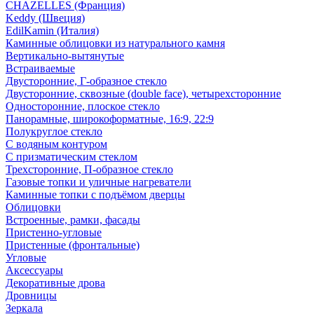
CHAZELLES (Франция)
Keddy (Швеция)
EdilKamin (Италия)
Каминные облицовки из натурального камня
Вертикально-вытянутые
Встраиваемые
Двусторонние, Г-образное стекло
Двусторонние, сквозные (double face), четырехсторонние
Односторонние, плоское стекло
Панорамные, широкоформатные, 16:9, 22:9
Полукруглое стекло
С водяным контуром
С призматическим стеклом
Трехсторонние, П-образное стекло
Газовые топки и уличные нагреватели
Каминные топки с подъёмом дверцы
Облицовки
Встроенные, рамки, фасады
Пристенно-угловые
Пристенные (фронтальные)
Угловые
Аксессуары
Декоративные дрова
Дровницы
Зеркала