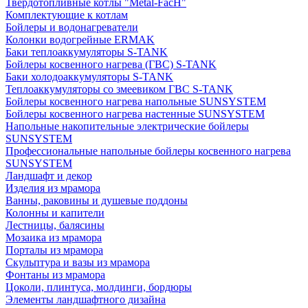
Твердотопливные котлы "Metal-FacH"
Комплектующие к котлам
Бойлеры и водонагреватели
Колонки водогрейные ERMAK
Баки теплоаккумуляторы S-TANK
Бойлеры косвенного нагрева (ГВС) S-TANK
Баки холодоаккумуляторы S-TANK
Теплоаккумуляторы со змеевиком ГВС S-TANK
Бойлеры косвенного нагрева напольные SUNSYSTEM
Бойлеры косвенного нагрева настенные SUNSYSTEM
Напольные накопительные электрические бойлеры
SUNSYSTEM
Профессиональные напольные бойлеры косвенного нагрева
SUNSYSTEM
Ландшафт и декор
Изделия из мрамора
Ванны, раковины и душевые поддоны
Колонны и капители
Лестницы, балясины
Мозаика из мрамора
Порталы из мрамора
Скульптура и вазы из мрамора
Фонтаны из мрамора
Цоколи, плинтуса, молдинги, бордюры
Элементы ландшафтного дизайна