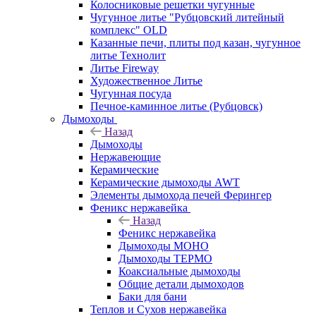
Колосниковые решетки чугунные
Чугунное литье "Рубцовский литейный
комплекс" OLD
Казанные печи, плиты под казан, чугунное
литье Технолит
Литье Fireway
Художественное Литье
Чугунная посуда
Печное-каминное литье (Рубцовск)
Дымоходы
Назад
Дымоходы
Нержавеющие
Керамические
Керамические дымоходы AWT
Элементы дымохода печей Ферингер
Феникс нержавейка
Назад
Феникс нержавейка
Дымоходы МОНО
Дымоходы ТЕРМО
Коаксиальные дымоходы
Общие детали дымоходов
Баки для бани
Теплов и Сухов нержавейка