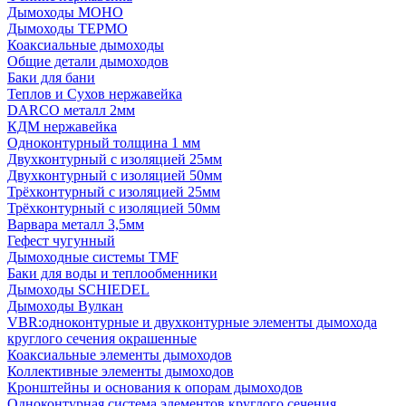
Дымоходы МОНО
Дымоходы ТЕРМО
Коаксиальные дымоходы
Общие детали дымоходов
Баки для бани
Теплов и Сухов нержавейка
DARCO металл 2мм
КДМ нержавейка
Одноконтурный толщина 1 мм
Двухконтурный с изоляцией 25мм
Двухконтурный с изоляцией 50мм
Трёхконтурный с изоляцией 25мм
Трёхконтурный с изоляцией 50мм
Варвара металл 3,5мм
Гефест чугунный
Дымоходные системы TMF
Баки для воды и теплообменники
Дымоходы SCHIEDEL
Дымоходы Вулкан
VBR:одноконтурные и двухконтурные элементы дымохода
круглого сечения окрашенные
Коаксиальные элементы дымоходов
Коллективные элементы дымоходов
Кронштейны и основания к опорам дымоходов
Одноконтурная система элементов круглого сечения