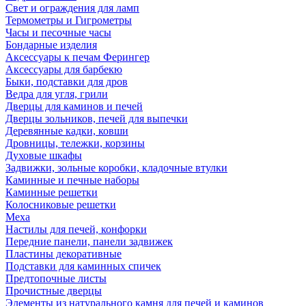
Свет и ограждения для ламп
Термометры и Гигрометры
Часы и песочные часы
Бондарные изделия
Аксессуары к печам Ферингер
Аксессуары для барбекю
Быки, подставки для дров
Ведра для угля, грили
Дверцы для каминов и печей
Дверцы зольников, печей для выпечки
Деревянные кадки, ковши
Дровницы, тележки, корзины
Духовые шкафы
Задвижки, зольные коробки, кладочные втулки
Каминные и печные наборы
Каминные решетки
Колосниковые решетки
Меха
Настилы для печей, конфорки
Передние панели, панели задвижек
Пластины декоративные
Подставки для каминных спичек
Предтопочные листы
Прочистные дверцы
Элементы из натурального камня для печей и каминов