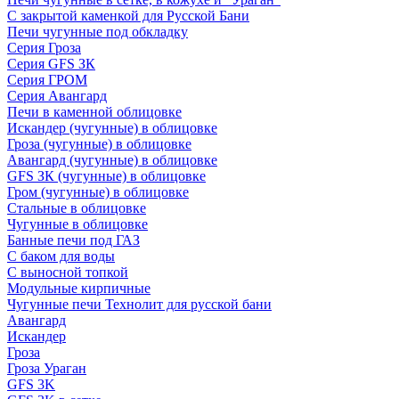
С закрытой каменкой для Русской Бани
Печи чугунные под обкладку
Серия Гроза
Серия GFS ЗК
Серия ГРОМ
Серия Авангард
Печи в каменной облицовке
Искандер (чугунные) в облицовке
Гроза (чугунные) в облицовке
Авангард (чугунные) в облицовке
GFS ЗК (чугунные) в облицовке
Гром (чугунные) в облицовке
Стальные в облицовке
Чугунные в облицовке
Банные печи под ГАЗ
С баком для воды
С выносной топкой
Модульные кирпичные
Чугунные печи Технолит для русской бани
Авангард
Искандер
Гроза
Гроза Ураган
GFS 3K