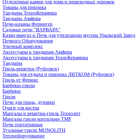
Отделочные камни для дома и пешеходных дорожек
Товары для пикника
Тандыры ТехноКерамика
Тандыры Амфора
Печи-казаны Ферингер
Садовые печи "ВАРВАРА"
Казан-мангал и Печь для утилизации мусора Уральский Завод
Печного Оборудования
Уличный комплекс
Аксессуары к тандырам Амфора
Аксессуары к тандырам ТехноКерамика
Тандыры
Гриль-решетки (Рубцовск)
Товары для отдыха и пикника ЛИТКОМ (Рубцовск)
Гриль от Феникс
Барбекю-грили
Барбекю
Грили
Печи для пицы, духовки
Очаги для костра
Мангалы и решетки-гриль Технолит
Мангалы грили коптильни TMF
Печи портативные
Угольные грили MONOLITH
Теплооборудование