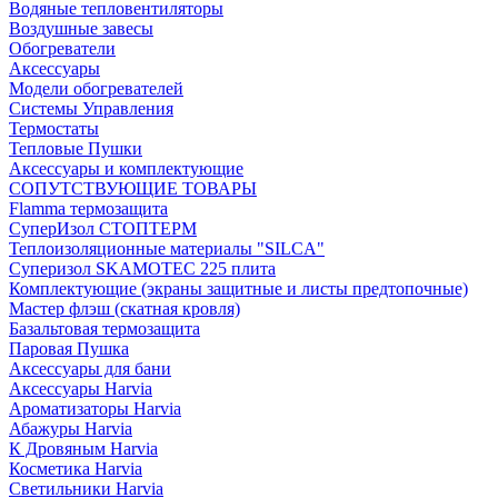
Водяные тепловентиляторы
Воздушные завесы
Обогреватели
Аксессуары
Модели обогревателей
Системы Управления
Термостаты
Тепловые Пушки
Аксессуары и комплектующие
СОПУТСТВУЮЩИЕ ТОВАРЫ
Flamma термозащита
СуперИзол СТОПТЕРМ
Теплоизоляционные материалы "SILCA"
Суперизол SKAMOTEC 225 плита
Комплектующие (экраны защитные и листы предтопочные)
Мастер флэш (скатная кровля)
Базальтовая термозащита
Паровая Пушка
Аксессуары для бани
Аксессуары Harvia
Ароматизаторы Harvia
Абажуры Harvia
К Дровяным Harvia
Косметика Harvia
Светильники Harvia