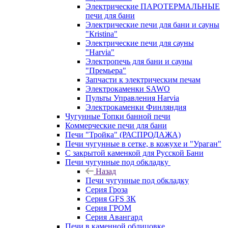
Электрические ПАРОТЕРМАЛЬНЫЕ
печи для бани
Электрические печи для бани и сауны
"Кristina"
Электрические печи для сауны
"Harvia"
Электропечь для бани и сауны
"Премьера"
Запчасти к электрическим печам
Электрокаменки SAWO
Пульты Управления Harvia
Электрокаменки Финляндия
Чугунные Топки банной печи
Коммерческие печи для бани
Печи "Тройка" (РАСПРОДАЖА)
Печи чугунные в сетке, в кожухе и "Ураган"
С закрытой каменкой для Русской Бани
Печи чугунные под обкладку
Назад
Печи чугунные под обкладку
Серия Гроза
Серия GFS ЗК
Серия ГРОМ
Серия Авангард
Печи в каменной облицовке