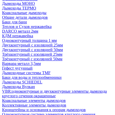
Дымоходы МОНО
Дымоходы ТЕРМО
Коаксиальные дымоходы
Общие детали дымоходов
Баки для бани
Теплов и Сухов нержавейка
DARCO металл 2мм
КДМ нержавейка
Одноконтурный толщина 1 мм
Двухконтурный с изоляцией 25мм
Двухконтурный с изоляцией 50мм
Трёхконтурный с изоляцией 25мм
Трёхконтурный с изоляцией 50мм
Варвара металл 3,5мм
Гефест чугунный
Дымоходные системы TMF
Баки для воды и теплообменники
Дымоходы SCHIEDEL
Дымоходы Вулкан
VBR:одноконтурные и двухконтурные элементы дымохода
круглого сечения окрашенные
Коаксиальные элементы дымоходов
Коллективные элементы дымоходов
Кронштейны и основания к опорам дымоходов
Одноконтурная система элементов круглого сечения