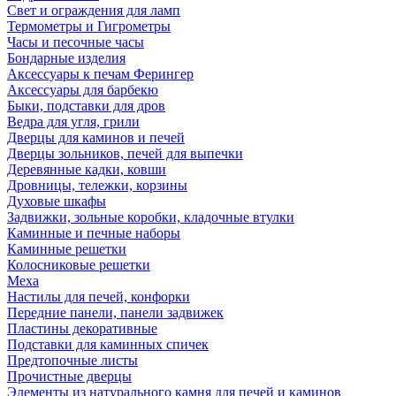
Свет и ограждения для ламп
Термометры и Гигрометры
Часы и песочные часы
Бондарные изделия
Аксессуары к печам Ферингер
Аксессуары для барбекю
Быки, подставки для дров
Ведра для угля, грили
Дверцы для каминов и печей
Дверцы зольников, печей для выпечки
Деревянные кадки, ковши
Дровницы, тележки, корзины
Духовые шкафы
Задвижки, зольные коробки, кладочные втулки
Каминные и печные наборы
Каминные решетки
Колосниковые решетки
Меха
Настилы для печей, конфорки
Передние панели, панели задвижек
Пластины декоративные
Подставки для каминных спичек
Предтопочные листы
Прочистные дверцы
Элементы из натурального камня для печей и каминов