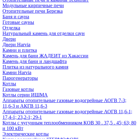
Модульные кирпичные печи
Отопительные печи Березка
Баня и сауна
Готовые сауны
Отделка
Натуральный камень для отделки саун
Двери
Двери Harvia
Камни и плитка
Камень для бани ЖАДЕИТ из Хакассии
Камень для бани и ландшафта
Плитка из натурального камня
Камни Harvia
Парогенераторы
Котлы
Газовые котлы
Котлы серии ИШМА
Аппараты отопительные газовые водогрейные АОГВ 7-3;
11,6-3 и АКГВ 11,6-3
Аппараты отопительные газовые водогрейные АОГВ 11,6-1;
17,4-1; 23,2-1; 29-1
Котлы с чугунным теплообменником КОВ 30 . 37,5 . 45; 63; 80
и 100 кВт
Электрические котлы