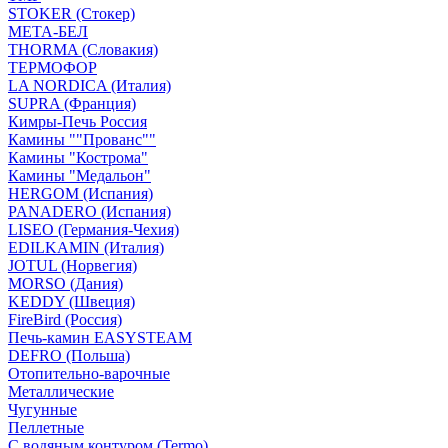
STOKER (Стокер)
МЕТА-БЕЛ
THORMA (Словакия)
ТЕРМОФОР
LA NORDICA (Италия)
SUPRA (Франция)
Кимры-Печь Россия
Камины ""Прованс""
Камины "Кострома"
Камины "Медальон"
HERGOM (Испания)
PANADERO (Испания)
LISEO (Германия-Чехия)
EDILKAMIN (Италия)
JOTUL (Норвегия)
MORSO (Дания)
KEDDY (Швеция)
FireBird (Россия)
Печь-камин EASYSTEAM
DEFRO (Польша)
Отопительно-варочные
Металлические
Чугунные
Пеллетные
С водяным контуром (Termo)