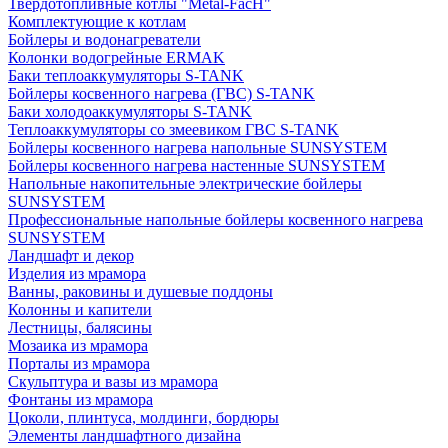
Твердотопливные котлы "Metal-FacH"
Комплектующие к котлам
Бойлеры и водонагреватели
Колонки водогрейные ERMAK
Баки теплоаккумуляторы S-TANK
Бойлеры косвенного нагрева (ГВС) S-TANK
Баки холодоаккумуляторы S-TANK
Теплоаккумуляторы со змеевиком ГВС S-TANK
Бойлеры косвенного нагрева напольные SUNSYSTEM
Бойлеры косвенного нагрева настенные SUNSYSTEM
Напольные накопительные электрические бойлеры
SUNSYSTEM
Профессиональные напольные бойлеры косвенного нагрева
SUNSYSTEM
Ландшафт и декор
Изделия из мрамора
Ванны, раковины и душевые поддоны
Колонны и капители
Лестницы, балясины
Мозаика из мрамора
Порталы из мрамора
Скульптура и вазы из мрамора
Фонтаны из мрамора
Цоколи, плинтуса, молдинги, бордюры
Элементы ландшафтного дизайна