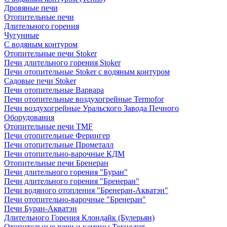
Дровяные печи
Отопительные печи
Длительного горения
Чугунные
C водяным контуром
Отопительные печи Stoker
Печи длительного горения Stoker
Печи отопительные Stoker с водяным контуром
Садовые печи Stoker
Печи отопительные Варвара
Печи отопительные воздухогрейные Termofor
Печи воздухогрейные Уральского Завода Печного
Оборудования
Отопительные печи TMF
Печи отопительные Ферингер
Печи отопительные Прометалл
Печи отопительно-варочные КДМ
Отопительные печи Бренеран
Печи длительного горения "Буран"
Печи длительного горения "Бренеран"
Печи водяного отопления "Бренеран-Акватэн"
Печи отопительно-варочные "Бренеран"
Печи Буран-Акватэн
Длительного Горения Клондайк (Булерьян)
Отопительные печи и камины Технолит