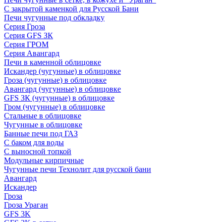
С закрытой каменкой для Русской Бани
Печи чугунные под обкладку
Серия Гроза
Серия GFS ЗК
Серия ГРОМ
Серия Авангард
Печи в каменной облицовке
Искандер (чугунные) в облицовке
Гроза (чугунные) в облицовке
Авангард (чугунные) в облицовке
GFS ЗК (чугунные) в облицовке
Гром (чугунные) в облицовке
Стальные в облицовке
Чугунные в облицовке
Банные печи под ГАЗ
С баком для воды
С выносной топкой
Модульные кирпичные
Чугунные печи Технолит для русской бани
Авангард
Искандер
Гроза
Гроза Ураган
GFS 3K