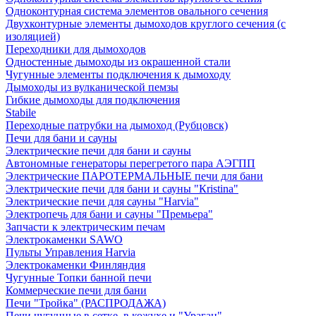
Одноконтурная система элементов овального сечения
Двухконтурные элементы дымоходов круглого сечения (с
изоляцией)
Переходники для дымоходов
Одностенные дымоходы из окрашенной стали
Чугунные элементы подключения к дымоходу
Дымоходы из вулканической пемзы
Гибкие дымоходы для подключения
Stabile
Переходные патрубки на дымоход (Рубцовск)
Печи для бани и сауны
Электрические печи для бани и сауны
Автономные генераторы перегретого пара АЭГПП
Электрические ПАРОТЕРМАЛЬНЫЕ печи для бани
Электрические печи для бани и сауны "Кristina"
Электрические печи для сауны "Harvia"
Электропечь для бани и сауны "Премьера"
Запчасти к электрическим печам
Электрокаменки SAWO
Пульты Управления Harvia
Электрокаменки Финляндия
Чугунные Топки банной печи
Коммерческие печи для бани
Печи "Тройка" (РАСПРОДАЖА)
Печи чугунные в сетке, в кожухе и "Ураган"