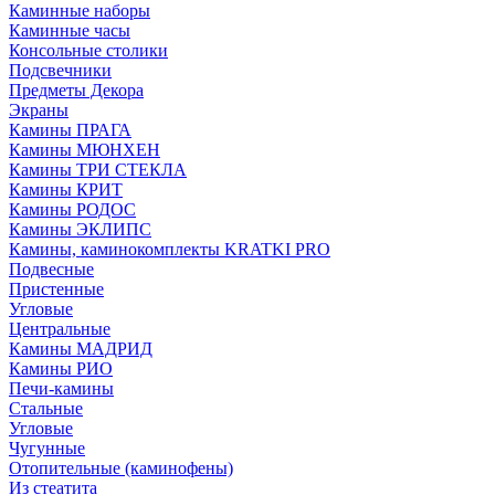
Каминные наборы
Каминные часы
Консольные столики
Подсвечники
Предметы Декора
Экраны
Камины ПРАГА
Камины МЮНХЕН
Камины ТРИ СТЕКЛА
Камины КРИТ
Камины РОДОС
Камины ЭКЛИПС
Камины, каминокомплекты KRATKI PRO
Подвесные
Пристенные
Угловые
Центральные
Камины МАДРИД
Камины РИО
Печи-камины
Стальные
Угловые
Чугунные
Отопительные (каминофены)
Из стеатита