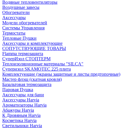
Водяные тепловентиляторы
Воздушные завесы
Обогреватели
Аксессуары
Модели обогревателей
Системы Управления
Термостаты
Тепловые Пушки
Аксессуары и комплектующие
СОПУТСТВУЮЩИЕ ТОВАРЫ
Flamma термозащита
СуперИзол СТОПТЕРМ
Теплоизоляционные материалы "SILCA"
Суперизол SKAMOTEC 225 плита
Комплектующие (экраны защитные и листы предтопочные)
Мастер флэш (скатная кровля)
Базальтовая термозащита
Паровая Пушка
Аксессуары для бани
Аксессуары Harvia
Ароматизаторы Harvia
Абажуры Harvia
К Дровяным Harvia
Косметика Harvia
Светильники Harvia