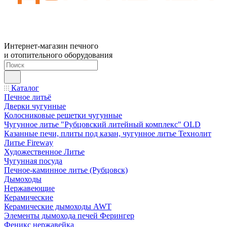
Интернет-магазин печного
и отопительного оборудования
Каталог
Печное литьё
Дверки чугунные
Колосниковые решетки чугунные
Чугунное литье "Рубцовский литейный комплекс" OLD
Казанные печи, плиты под казан, чугунное литье Технолит
Литье Fireway
Художественное Литье
Чугунная посуда
Печное-каминное литье (Рубцовск)
Дымоходы
Нержавеющие
Керамические
Керамические дымоходы AWT
Элементы дымохода печей Ферингер
Феникс нержавейка