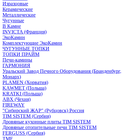
Изразцовые
Керамические
Металлические
Чугунные
В Камне
INVICTA (Франция)
ЭкоКамин
Комплектующие ЭкоКамин
ЧУГУННЫЕ ТОПКИ
ТОПКИ ПРАЙМ
Печи-камины
ГАРМОНИЯ
Уральский Завод Печного Оборудования (Бранденбург,
Монарх)
PLAMEN (Хорватия)
KAWMET (Польша)
KRATKI (Польша)
ABX (Чехия)
FIREWAY
"Сибирский ЖАР" (Рубцовск) Россия
TIM SISTEM (Сербия)
Дровяные кухонные плиты TIM SISTEM
Дровяные отопительные печи TIM SISTEM
FERGUSS (Сербия)
TMF