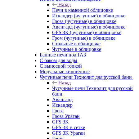
Назад
Печи в каменной облицовке
Искандер (чугунные) в облицовке
Гроза (чугунные) в облицовке
Авангард (чугунные) в облицовке
GFS ЗК (чугунные) в облицовке
Гром (чугунные) в облицовке
Стальные в облицовке
Чугунные в облицовке
Банные печи под ГАЗ
С баком для воды
С выносной топкой
Модульные кирпичные
Чугунные печи Технолит для русской бани
Назад
Чугунные печи Технолит для русской
бани
Авангард
Искандер
Гроза
Гроза Ураган
GFS 3K
GFS 3K в сетке
GFS 3K Ураган
Гром