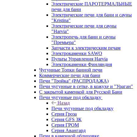
Электрические ПАРОТЕРМАЛЬНЫЕ
печи для бани
Электрические печи для бани и сауны
"Кristina"
Электрические печи для сауны
"Harvia"
Электропечь для бани и сауны
"Премьера"
Запчасти к электрическим печам
Электрокаменки SAWO
Пульты Управления Harvia
Электрокаменки Финляндия
Чугунные Топки банной печи
Коммерческие печи для бани
Печи "Тройка" (РАСПРОДАЖА)
Печи чугунные в сетке, в кожухе и "Ураган"
С закрытой каменкой для Русской Бани
Печи чугунные под обкладку
Назад
Печи чугунные под обкладку
Серия Гроза
Серия GFS ЗК
Серия ГРОМ
Серия Авангард
Печи в каменной облицовке