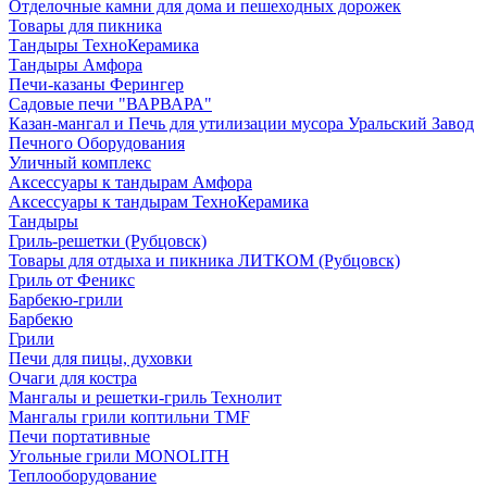
Отделочные камни для дома и пешеходных дорожек
Товары для пикника
Тандыры ТехноКерамика
Тандыры Амфора
Печи-казаны Ферингер
Садовые печи "ВАРВАРА"
Казан-мангал и Печь для утилизации мусора Уральский Завод
Печного Оборудования
Уличный комплекс
Аксессуары к тандырам Амфора
Аксессуары к тандырам ТехноКерамика
Тандыры
Гриль-решетки (Рубцовск)
Товары для отдыха и пикника ЛИТКОМ (Рубцовск)
Гриль от Феникс
Барбекю-грили
Барбекю
Грили
Печи для пицы, духовки
Очаги для костра
Мангалы и решетки-гриль Технолит
Мангалы грили коптильни TMF
Печи портативные
Угольные грили MONOLITH
Теплооборудование