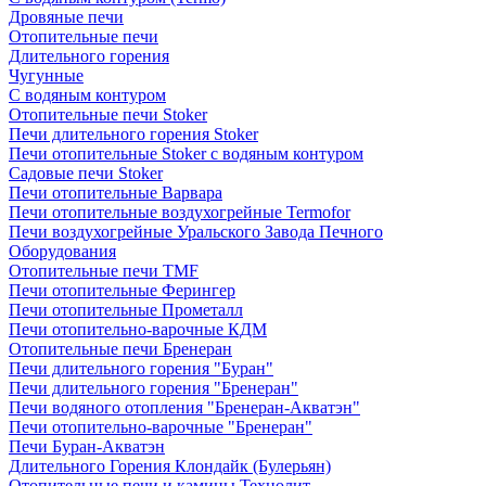
Дровяные печи
Отопительные печи
Длительного горения
Чугунные
C водяным контуром
Отопительные печи Stoker
Печи длительного горения Stoker
Печи отопительные Stoker с водяным контуром
Садовые печи Stoker
Печи отопительные Варвара
Печи отопительные воздухогрейные Termofor
Печи воздухогрейные Уральского Завода Печного
Оборудования
Отопительные печи TMF
Печи отопительные Ферингер
Печи отопительные Прометалл
Печи отопительно-варочные КДМ
Отопительные печи Бренеран
Печи длительного горения "Буран"
Печи длительного горения "Бренеран"
Печи водяного отопления "Бренеран-Акватэн"
Печи отопительно-варочные "Бренеран"
Печи Буран-Акватэн
Длительного Горения Клондайк (Булерьян)
Отопительные печи и камины Технолит