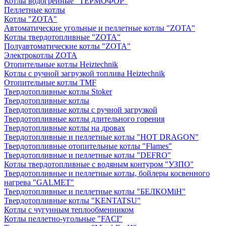
Котлы водогрейные "ТЕРМОФОР"
Пеллетные котлы
Котлы "ZOTA"
Автоматические угольные и пеллетные котлы "ZOTA"
Котлы твердотопливные "ZOTA"
Полуавтоматические котлы "ZOTA"
Электрокотлы ZOTA
Отопительные котлы Heiztechnik
Котлы с ручной загрузкой топлива Heiztechnik
Отопительные котлы TMF
Твердотопливные котлы Stoker
Твердотопливные котлы
Твердотопливные котлы с ручной загрузкой
Твердотопливные котлы длительного горения
Твердотопливные котлы на дровах
Твердотопливные и пеллетные котлы "HOT DRAGON"
Твердотопливные отопительные котлы "Flames"
Твердотопливные и пеллетные котлы "DEFRO"
Котлы твердотопливные с водяным контуром "УЗПО"
Твердотопливные и пеллетные котлы, бойлеры косвенного
нагрева "GALMET"
Твердотопливные и пеллетные котлы "БЕЛКОМiН"
Твердотопливные котлы "KENTATSU"
Котлы с чугунным теплообменником
Котлы пеллетно-угольные "FACI"