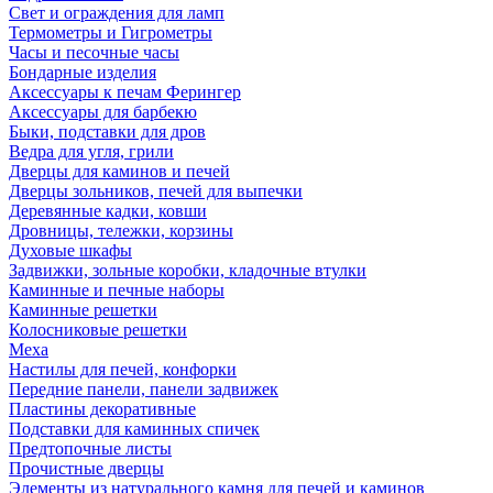
Свет и ограждения для ламп
Термометры и Гигрометры
Часы и песочные часы
Бондарные изделия
Аксессуары к печам Ферингер
Аксессуары для барбекю
Быки, подставки для дров
Ведра для угля, грили
Дверцы для каминов и печей
Дверцы зольников, печей для выпечки
Деревянные кадки, ковши
Дровницы, тележки, корзины
Духовые шкафы
Задвижки, зольные коробки, кладочные втулки
Каминные и печные наборы
Каминные решетки
Колосниковые решетки
Меха
Настилы для печей, конфорки
Передние панели, панели задвижек
Пластины декоративные
Подставки для каминных спичек
Предтопочные листы
Прочистные дверцы
Элементы из натурального камня для печей и каминов