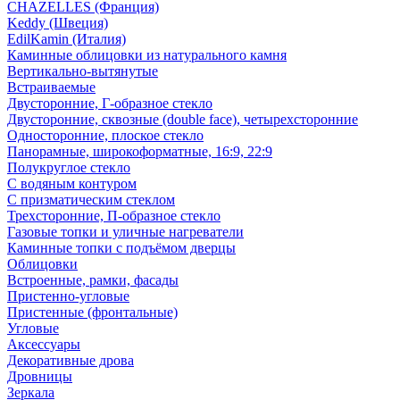
CHAZELLES (Франция)
Keddy (Швеция)
EdilKamin (Италия)
Каминные облицовки из натурального камня
Вертикально-вытянутые
Встраиваемые
Двусторонние, Г-образное стекло
Двусторонние, сквозные (double face), четырехсторонние
Односторонние, плоское стекло
Панорамные, широкоформатные, 16:9, 22:9
Полукруглое стекло
С водяным контуром
С призматическим стеклом
Трехсторонние, П-образное стекло
Газовые топки и уличные нагреватели
Каминные топки с подъёмом дверцы
Облицовки
Встроенные, рамки, фасады
Пристенно-угловые
Пристенные (фронтальные)
Угловые
Аксессуары
Декоративные дрова
Дровницы
Зеркала