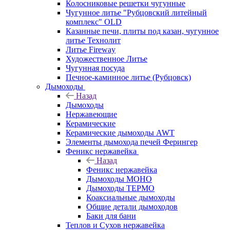
Колосниковые решетки чугунные
Чугунное литье "Рубцовский литейный
комплекс" OLD
Казанные печи, плиты под казан, чугунное
литье Технолит
Литье Fireway
Художественное Литье
Чугунная посуда
Печное-каминное литье (Рубцовск)
Дымоходы
Назад
Дымоходы
Нержавеющие
Керамические
Керамические дымоходы AWT
Элементы дымохода печей Ферингер
Феникс нержавейка
Назад
Феникс нержавейка
Дымоходы МОНО
Дымоходы ТЕРМО
Коаксиальные дымоходы
Общие детали дымоходов
Баки для бани
Теплов и Сухов нержавейка