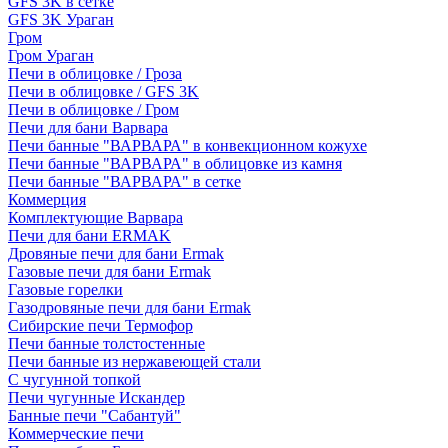
GFS 3K в сетке
GFS 3K Ураган
Гром
Гром Ураган
Печи в облицовке / Гроза
Печи в облицовке / GFS 3K
Печи в облицовке / Гром
Печи для бани Варвара
Печи банные "ВАРВАРА" в конвекционном кожухе
Печи банные "ВАРВАРА" в облицовке из камня
Печи банные "ВАРВАРА" в сетке
Коммерция
Комплектующие Варвара
Печи для бани ERMAK
Дровяные печи для бани Ermak
Газовые печи для бани Ermak
Газовые горелки
Газодровяные печи для бани Ermak
Сибирские печи Термофор
Печи банные толстостенные
Печи банные из нержавеющей стали
С чугунной топкой
Печи чугунные Искандер
Банные печи "Сабантуй"
Коммерческие печи