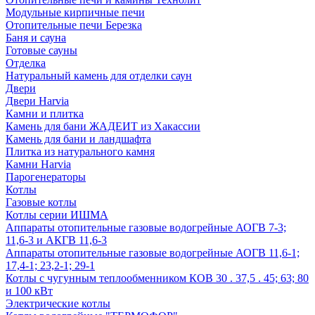
Модульные кирпичные печи
Отопительные печи Березка
Баня и сауна
Готовые сауны
Отделка
Натуральный камень для отделки саун
Двери
Двери Harvia
Камни и плитка
Камень для бани ЖАДЕИТ из Хакассии
Камень для бани и ландшафта
Плитка из натурального камня
Камни Harvia
Парогенераторы
Котлы
Газовые котлы
Котлы серии ИШМА
Аппараты отопительные газовые водогрейные АОГВ 7-3;
11,6-3 и АКГВ 11,6-3
Аппараты отопительные газовые водогрейные АОГВ 11,6-1;
17,4-1; 23,2-1; 29-1
Котлы с чугунным теплообменником КОВ 30 . 37,5 . 45; 63; 80
и 100 кВт
Электрические котлы