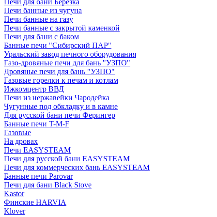
Печи для бани Березка
Печи банные из чугуна
Печи банные на газу
Печи банные с закрытой каменкой
Печи для бани с баком
Банные печи "Сибирский ПАР"
Уральский завод печного оборудования
Газо-дровяные печи для бань "УЗПО"
Дровяные печи для бань "УЗПО"
Газовые горелки к печам и котлам
Ижкомцентр ВВД
Печи из нержавейки Чародейка
Чугунные под обкладку и в камне
Для русской бани печи Ферингер
Банные печи T-M-F
Газовые
На дровах
Печи EASYSTEAM
Печи для русской бани EASYSTEAM
Печи для коммерческих бань EASYSTEAM
Банные печи Parovar
Печи для бани Black Stove
Kastor
Финские HARVIA
Klover