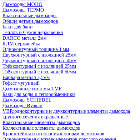
Дымоходы МОНО
Дымоходы ТЕРМО
Коаксиальные дымоходы
Общие детали дымоходов
Баки для бани
Теплов и Сухов нержавейка
DARCO металл 2мм
КДМ нержавейка
Одноконтурный толщина 1 мм
Двухконтурный с изоляцией 25мм
Двухконтурный с изоляцией 50мм
Трёхконтурный с изоляцией 25мм
Трёхконтурный с изоляцией 50мм
Варвара металл 3,5мм
Гефест чугунный
Дымоходные системы TMF
Баки для воды и теплообменники
Дымоходы SCHIEDEL
Дымоходы Вулкан
VBR:одноконтурные и двухконтурные элементы дымохода
круглого сечения окрашенные
Коаксиальные элементы дымоходов
Коллективные элементы дымоходов
Кронштейны и основания к опорам дымоходов
Одноконтурная система элементов круглого сечения