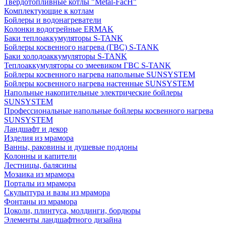
Твердотопливные котлы "Metal-FacH"
Комплектующие к котлам
Бойлеры и водонагреватели
Колонки водогрейные ERMAK
Баки теплоаккумуляторы S-TANK
Бойлеры косвенного нагрева (ГВС) S-TANK
Баки холодоаккумуляторы S-TANK
Теплоаккумуляторы со змеевиком ГВС S-TANK
Бойлеры косвенного нагрева напольные SUNSYSTEM
Бойлеры косвенного нагрева настенные SUNSYSTEM
Напольные накопительные электрические бойлеры
SUNSYSTEM
Профессиональные напольные бойлеры косвенного нагрева
SUNSYSTEM
Ландшафт и декор
Изделия из мрамора
Ванны, раковины и душевые поддоны
Колонны и капители
Лестницы, балясины
Мозаика из мрамора
Порталы из мрамора
Скульптура и вазы из мрамора
Фонтаны из мрамора
Цоколи, плинтуса, молдинги, бордюры
Элементы ландшафтного дизайна