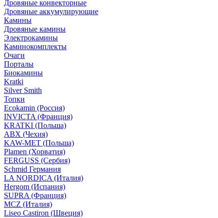
Дровяные конвекторные
Дровяные аккумулирующие
Камины
Дровяные камины
Электрокамины
Каминокомплекты
Очаги
Порталы
Биокамины
Kratki
Silver Smith
Топки
Ecokamin (Россия)
INVICTA (Франция)
KRATKI (Польша)
ABX (Чехия)
KAW-MET (Польша)
Plamen (Хорватия)
FERGUSS (Сербия)
Schmid Германия
LA NORDICA (Италия)
Hergom (Испания)
SUPRA (Франция)
MCZ (Италия)
Liseo Castiron (Швеция)