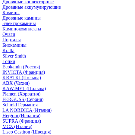
Дровяные конвекторные
Дровяные аккумулирующие
Камины
Дровяные камины
Электрокамины
Каминокомплекты
Очаги
Порталы
Биокамины
Kratki
Silver Smith
Топки
Ecokamin (Россия)
INVICTA (Франция)
KRATKI (Польша)
ABX (Чехия)
KAW-MET (Польша)
Plamen (Хорватия)
FERGUSS (Сербия)
Schmid Германия
LA NORDICA (Италия)
Hergom (Испания)
SUPRA (Франция)
MCZ (Италия)
Liseo Castiron (Швеция)