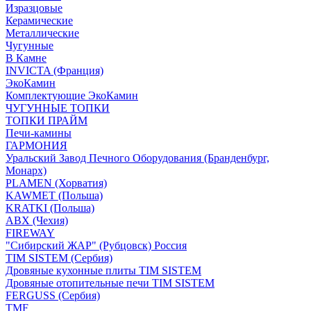
Изразцовые
Керамические
Металлические
Чугунные
В Камне
INVICTA (Франция)
ЭкоКамин
Комплектующие ЭкоКамин
ЧУГУННЫЕ ТОПКИ
ТОПКИ ПРАЙМ
Печи-камины
ГАРМОНИЯ
Уральский Завод Печного Оборудования (Бранденбург,
Монарх)
PLAMEN (Хорватия)
KAWMET (Польша)
KRATKI (Польша)
ABX (Чехия)
FIREWAY
"Сибирский ЖАР" (Рубцовск) Россия
TIM SISTEM (Сербия)
Дровяные кухонные плиты TIM SISTEM
Дровяные отопительные печи TIM SISTEM
FERGUSS (Сербия)
TMF