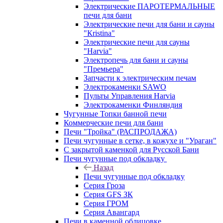
Электрические ПАРОТЕРМАЛЬНЫЕ
печи для бани
Электрические печи для бани и сауны
"Кristina"
Электрические печи для сауны
"Harvia"
Электропечь для бани и сауны
"Премьера"
Запчасти к электрическим печам
Электрокаменки SAWO
Пульты Управления Harvia
Электрокаменки Финляндия
Чугунные Топки банной печи
Коммерческие печи для бани
Печи "Тройка" (РАСПРОДАЖА)
Печи чугунные в сетке, в кожухе и "Ураган"
С закрытой каменкой для Русской Бани
Печи чугунные под обкладку
Назад
Печи чугунные под обкладку
Серия Гроза
Серия GFS ЗК
Серия ГРОМ
Серия Авангард
Печи в каменной облицовке