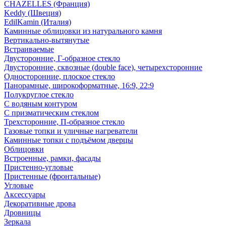
CHAZELLES (Франция)
Keddy (Швеция)
EdilKamin (Италия)
Каминные облицовки из натурального камня
Вертикально-вытянутые
Встраиваемые
Двусторонние, Г-образное стекло
Двусторонние, сквозные (double face), четырехсторонние
Односторонние, плоское стекло
Панорамные, широкоформатные, 16:9, 22:9
Полукруглое стекло
С водяным контуром
С призматическим стеклом
Трехсторонние, П-образное стекло
Газовые топки и уличные нагреватели
Каминные топки с подъёмом дверцы
Облицовки
Встроенные, рамки, фасады
Пристенно-угловые
Пристенные (фронтальные)
Угловые
Аксессуары
Декоративные дрова
Дровницы
Зеркала