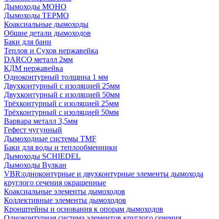
Дымоходы МОНО
Дымоходы ТЕРМО
Коаксиальные дымоходы
Общие детали дымоходов
Баки для бани
Теплов и Сухов нержавейка
DARCO металл 2мм
КДМ нержавейка
Одноконтурный толщина 1 мм
Двухконтурный с изоляцией 25мм
Двухконтурный с изоляцией 50мм
Трёхконтурный с изоляцией 25мм
Трёхконтурный с изоляцией 50мм
Варвара металл 3,5мм
Гефест чугунный
Дымоходные системы TMF
Баки для воды и теплообменники
Дымоходы SCHIEDEL
Дымоходы Вулкан
VBR:одноконтурные и двухконтурные элементы дымохода
круглого сечения окрашенные
Коаксиальные элементы дымоходов
Коллективные элементы дымоходов
Кронштейны и основания к опорам дымоходов
Одноконтурная система элементов круглого сечения