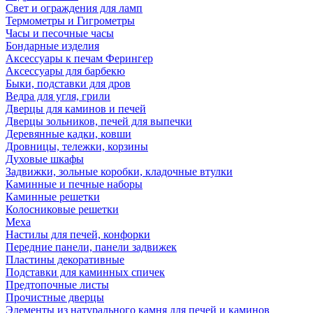
Свет и ограждения для ламп
Термометры и Гигрометры
Часы и песочные часы
Бондарные изделия
Аксессуары к печам Ферингер
Аксессуары для барбекю
Быки, подставки для дров
Ведра для угля, грили
Дверцы для каминов и печей
Дверцы зольников, печей для выпечки
Деревянные кадки, ковши
Дровницы, тележки, корзины
Духовые шкафы
Задвижки, зольные коробки, кладочные втулки
Каминные и печные наборы
Каминные решетки
Колосниковые решетки
Меха
Настилы для печей, конфорки
Передние панели, панели задвижек
Пластины декоративные
Подставки для каминных спичек
Предтопочные листы
Прочистные дверцы
Элементы из натурального камня для печей и каминов