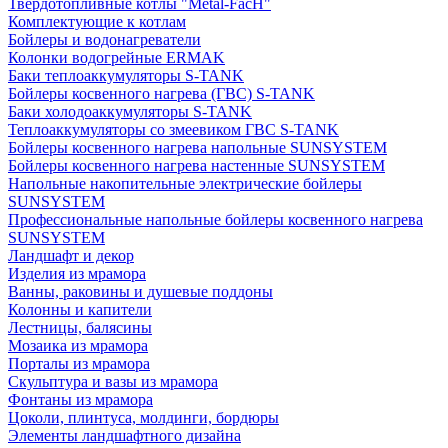
Твердотопливные котлы "Metal-FacH"
Комплектующие к котлам
Бойлеры и водонагреватели
Колонки водогрейные ERMAK
Баки теплоаккумуляторы S-TANK
Бойлеры косвенного нагрева (ГВС) S-TANK
Баки холодоаккумуляторы S-TANK
Теплоаккумуляторы со змеевиком ГВС S-TANK
Бойлеры косвенного нагрева напольные SUNSYSTEM
Бойлеры косвенного нагрева настенные SUNSYSTEM
Напольные накопительные электрические бойлеры
SUNSYSTEM
Профессиональные напольные бойлеры косвенного нагрева
SUNSYSTEM
Ландшафт и декор
Изделия из мрамора
Ванны, раковины и душевые поддоны
Колонны и капители
Лестницы, балясины
Мозаика из мрамора
Порталы из мрамора
Скульптура и вазы из мрамора
Фонтаны из мрамора
Цоколи, плинтуса, молдинги, бордюры
Элементы ландшафтного дизайна