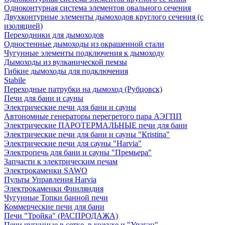
Одноконтурная система элементов овального сечения
Двухконтурные элементы дымоходов круглого сечения (с
изоляцией)
Переходники для дымоходов
Одностенные дымоходы из окрашенной стали
Чугунные элементы подключения к дымоходу
Дымоходы из вулканической пемзы
Гибкие дымоходы для подключения
Stabile
Переходные патрубки на дымоход (Рубцовск)
Печи для бани и сауны
Электрические печи для бани и сауны
Автономные генераторы перегретого пара АЭГПП
Электрические ПАРОТЕРМАЛЬНЫЕ печи для бани
Электрические печи для бани и сауны "Кristina"
Электрические печи для сауны "Harvia"
Электропечь для бани и сауны "Премьера"
Запчасти к электрическим печам
Электрокаменки SAWO
Пульты Управления Harvia
Электрокаменки Финляндия
Чугунные Топки банной печи
Коммерческие печи для бани
Печи "Тройка" (РАСПРОДАЖА)
Печи чугунные в сетке, в кожухе и "Ураган"