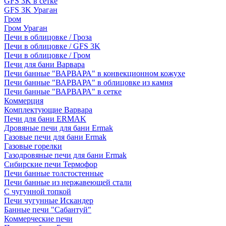
GFS 3K в сетке
GFS 3K Ураган
Гром
Гром Ураган
Печи в облицовке / Гроза
Печи в облицовке / GFS 3K
Печи в облицовке / Гром
Печи для бани Варвара
Печи банные "ВАРВАРА" в конвекционном кожухе
Печи банные "ВАРВАРА" в облицовке из камня
Печи банные "ВАРВАРА" в сетке
Коммерция
Комплектующие Варвара
Печи для бани ERMAK
Дровяные печи для бани Ermak
Газовые печи для бани Ermak
Газовые горелки
Газодровяные печи для бани Ermak
Сибирские печи Термофор
Печи банные толстостенные
Печи банные из нержавеющей стали
С чугунной топкой
Печи чугунные Искандер
Банные печи "Сабантуй"
Коммерческие печи