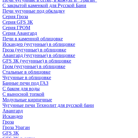
С закрытой каменкой для Русской Бани
Печи чугунные под обкладку
Серия Гроза
Серия GFS ЗК
Серия ГРОМ
Серия Авангард
Печи в каменной облицовке
Искандер (чугунные) в облицовке
Гроза (чугунные) в облицовке
Авангард (чугунные) в облицовке
GFS ЗК (чугунные) в облицовке
Гром (чугунные) в облицовке
Стальные в облицовке
Чугунные в облицовке
Банные печи под ГАЗ
С баком для воды
С выносной топкой
Модульные кирпичные
Чугунные печи Технолит для русской бани
Авангард
Искандер
Гроза
Гроза Ураган
GFS 3K