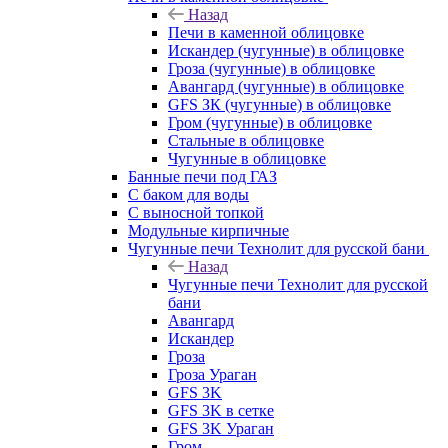
Назад
Печи в каменной облицовке
Искандер (чугунные) в облицовке
Гроза (чугунные) в облицовке
Авангард (чугунные) в облицовке
GFS ЗК (чугунные) в облицовке
Гром (чугунные) в облицовке
Стальные в облицовке
Чугунные в облицовке
Банные печи под ГАЗ
С баком для воды
С выносной топкой
Модульные кирпичные
Чугунные печи Технолит для русской бани
Назад
Чугунные печи Технолит для русской
бани
Авангард
Искандер
Гроза
Гроза Ураган
GFS 3K
GFS 3K в сетке
GFS 3K Ураган
Гром