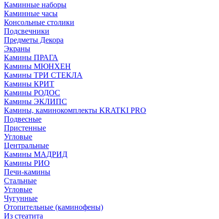
Каминные наборы
Каминные часы
Консольные столики
Подсвечники
Предметы Декора
Экраны
Камины ПРАГА
Камины МЮНХЕН
Камины ТРИ СТЕКЛА
Камины КРИТ
Камины РОДОС
Камины ЭКЛИПС
Камины, каминокомплекты KRATKI PRO
Подвесные
Пристенные
Угловые
Центральные
Камины МАДРИД
Камины РИО
Печи-камины
Стальные
Угловые
Чугунные
Отопительные (каминофены)
Из стеатита