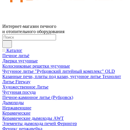
Интернет-магазин печного
и отопительного оборудования
Каталог
Печное литьё
Дверки чугунные
Колосниковые решетки чугунные
Чугунное литье "Рубцовский литейный комплекс" OLD
Казанные печи, плиты под казан, чугунное литье Технолит
Литье Fireway
Художественное Литье
Чугунная посуда
Печное-каминное литье (Рубцовск)
Дымоходы
Нержавеющие
Керамические
Керамические дымоходы AWT
Элементы дымохода печей Ферингер
Феникс нержавейка