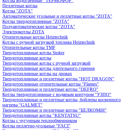
Котлы водогрейные "ТЕРМОФОР"
Пеллетные котлы
Котлы "ZOTA"
Автоматические угольные и пеллетные котлы "ZOTA"
Котлы твердотопливные "ZOTA"
Полуавтоматические котлы "ZOTA"
Электрокотлы ZOTA
Отопительные котлы Heiztechnik
Котлы с ручной загрузкой топлива Heiztechnik
Отопительные котлы TMF
Твердотопливные котлы Stoker
Твердотопливные котлы
Твердотопливные котлы с ручной загрузкой
Твердотопливные котлы длительного горения
Твердотопливные котлы на дровах
Твердотопливные и пеллетные котлы "HOT DRAGON"
Твердотопливные отопительные котлы "Flames"
Твердотопливные и пеллетные котлы "DEFRO"
Котлы твердотопливные с водяным контуром "УЗПО"
Твердотопливные и пеллетные котлы, бойлеры косвенного
нагрева "GALMET"
Твердотопливные и пеллетные котлы "БЕЛКОМiН"
Твердотопливные котлы "KENTATSU"
Котлы с чугунным теплообменником
Котлы пеллетно-угольные "FACI"