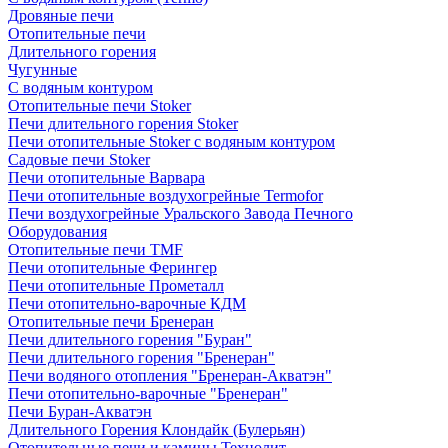
Дровяные печи
Отопительные печи
Длительного горения
Чугунные
C водяным контуром
Отопительные печи Stoker
Печи длительного горения Stoker
Печи отопительные Stoker с водяным контуром
Садовые печи Stoker
Печи отопительные Варвара
Печи отопительные воздухогрейные Termofor
Печи воздухогрейные Уральского Завода Печного
Оборудования
Отопительные печи TMF
Печи отопительные Ферингер
Печи отопительные Прометалл
Печи отопительно-варочные КДМ
Отопительные печи Бренеран
Печи длительного горения "Буран"
Печи длительного горения "Бренеран"
Печи водяного отопления "Бренеран-Акватэн"
Печи отопительно-варочные "Бренеран"
Печи Буран-Акватэн
Длительного Горения Клондайк (Булерьян)
Отопительные печи и камины Технолит