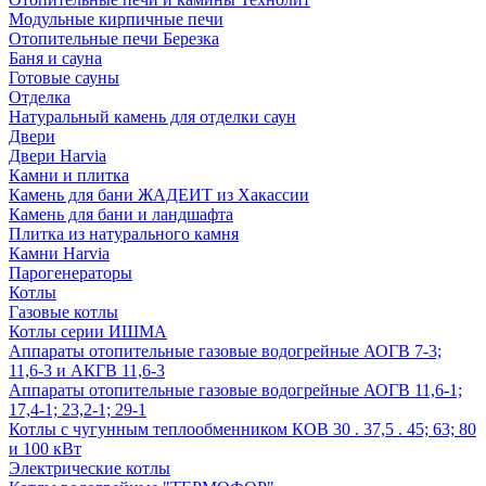
Модульные кирпичные печи
Отопительные печи Березка
Баня и сауна
Готовые сауны
Отделка
Натуральный камень для отделки саун
Двери
Двери Harvia
Камни и плитка
Камень для бани ЖАДЕИТ из Хакассии
Камень для бани и ландшафта
Плитка из натурального камня
Камни Harvia
Парогенераторы
Котлы
Газовые котлы
Котлы серии ИШМА
Аппараты отопительные газовые водогрейные АОГВ 7-3;
11,6-3 и АКГВ 11,6-3
Аппараты отопительные газовые водогрейные АОГВ 11,6-1;
17,4-1; 23,2-1; 29-1
Котлы с чугунным теплообменником КОВ 30 . 37,5 . 45; 63; 80
и 100 кВт
Электрические котлы