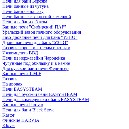
Печи для бани Березка
Печи банные из чугуна
Печи банные на газу
Печи банные с закрытой каменкой
Печи для бани с баком
Банные печи "Сибирский ПАР"
Уральский завод печного оборудования
Газо-дровяные печи для бань "УЗПО"
Дровяные печи для бань "УЗПО"
Газовые горелки к печам и котлам
Ижкомцентр ВВД
Печи из нержавейки Чародейка
Чугунные под обкладку и в камне
Для русской бани печи Ферингер
Банные печи T-M-F
Газовые
На дровах
Печи EASYSTEAM
Печи для русской бани EASYSTEAM
Печи для коммерческих бань EASYSTEAM
Банные печи Parovar
Печи для бани Black Stove
Kastor
Финские HARVIA
Klover