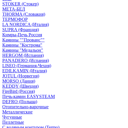
STOKER (Стокер)
МЕТА-БЕЛ
THORMA (Словакия)
ТЕРМОФОР
LA NORDICA (Италия)
SUPRA (Франция)
Кимры-Печь Россия
Камины ""Прованс""
Камины "Кострома"
Камины "Медальон"
HERGOM (Испания)
PANADERO (Испания)
LISEO (Германия-Чехия)
EDILKAMIN (Италия)
JOTUL (Норвегия)
MORSO (Дания)
KEDDY (Швеция)
FireBird (Россия)
Печь-камин EASYSTEAM
DEFRO (Польша)
Отопительно-варочные
Металлические
Чугунные
Пеллетные
С водяным контуром (Termo)