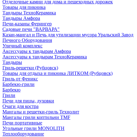
Отделочные камни для дома и пешеходных дорожек
Товары для пикника
Тандыры ТехноКерамика
Тандыры Амфора
Печи-казаны Ферингер
Садовые печи "ВАРВАРА"
Казан-мангал и Печь для утилизации мусора Уральский Завод
Печного Оборудования
Уличный комплекс
Аксессуары к тандырам Амфора
Аксессуары к тандырам ТехноКерамика
Тандыры
Гриль-решетки (Рубцовск)
Товары для отдыха и пикника ЛИТКОМ (Рубцовск)
Гриль от Феникс
Барбекю-грили
Барбекю
Грили
Печи для пицы, духовки
Очаги для костра
Мангалы и решетки-гриль Технолит
Мангалы грили коптильни TMF
Печи портативные
Угольные грили MONOLITH
Теплооборудование