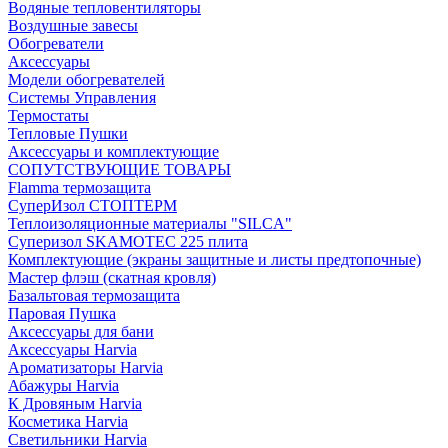
Водяные тепловентиляторы
Воздушные завесы
Обогреватели
Аксессуары
Модели обогревателей
Системы Управления
Термостаты
Тепловые Пушки
Аксессуары и комплектующие
СОПУТСТВУЮЩИЕ ТОВАРЫ
Flamma термозащита
СуперИзол СТОПТЕРМ
Теплоизоляционные материалы "SILCA"
Суперизол SKAMOTEC 225 плита
Комплектующие (экраны защитные и листы предтопочные)
Мастер флэш (скатная кровля)
Базальтовая термозащита
Паровая Пушка
Аксессуары для бани
Аксессуары Harvia
Ароматизаторы Harvia
Абажуры Harvia
К Дровяным Harvia
Косметика Harvia
Светильники Harvia