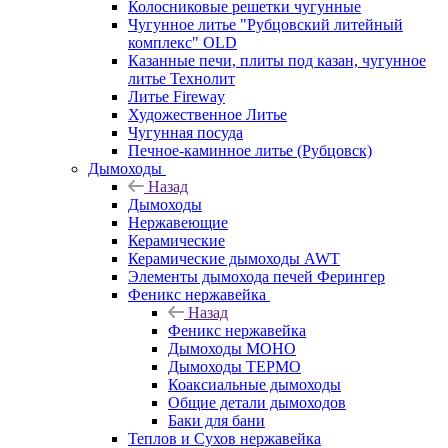
Колосниковые решетки чугунные
Чугунное литье "Рубцовский литейный
комплекс" OLD
Казанные печи, плиты под казан, чугунное
литье Технолит
Литье Fireway
Художественное Литье
Чугунная посуда
Печное-каминное литье (Рубцовск)
Дымоходы
Назад
Дымоходы
Нержавеющие
Керамические
Керамические дымоходы AWT
Элементы дымохода печей Ферингер
Феникс нержавейка
Назад
Феникс нержавейка
Дымоходы МОНО
Дымоходы ТЕРМО
Коаксиальные дымоходы
Общие детали дымоходов
Баки для бани
Теплов и Сухов нержавейка