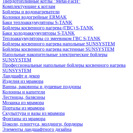
Твердотопливные котлы "Metal-FacH"
Комплектующие к котлам
Бойлеры и водонагреватели
Колонки водогрейные ERMAK
Баки теплоаккумуляторы S-TANK
Бойлеры косвенного нагрева (ГВС) S-TANK
Баки холодоаккумуляторы S-TANK
Теплоаккумуляторы со змеевиком ГВС S-TANK
Бойлеры косвенного нагрева напольные SUNSYSTEM
Бойлеры косвенного нагрева настенные SUNSYSTEM
Напольные накопительные электрические бойлеры
SUNSYSTEM
Профессиональные напольные бойлеры косвенного нагрева
SUNSYSTEM
Ландшафт и декор
Изделия из мрамора
Ванны, раковины и душевые поддоны
Колонны и капители
Лестницы, балясины
Мозаика из мрамора
Порталы из мрамора
Скульптура и вазы из мрамора
Фонтаны из мрамора
Цоколи, плинтуса, молдинги, бордюры
Элементы ландшафтного дизайна