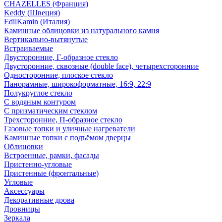
CHAZELLES (Франция)
Keddy (Швеция)
EdilKamin (Италия)
Каминные облицовки из натурального камня
Вертикально-вытянутые
Встраиваемые
Двусторонние, Г-образное стекло
Двусторонние, сквозные (double face), четырехсторонние
Односторонние, плоское стекло
Панорамные, широкоформатные, 16:9, 22:9
Полукруглое стекло
С водяным контуром
С призматическим стеклом
Трехсторонние, П-образное стекло
Газовые топки и уличные нагреватели
Каминные топки с подъёмом дверцы
Облицовки
Встроенные, рамки, фасады
Пристенно-угловые
Пристенные (фронтальные)
Угловые
Аксессуары
Декоративные дрова
Дровницы
Зеркала