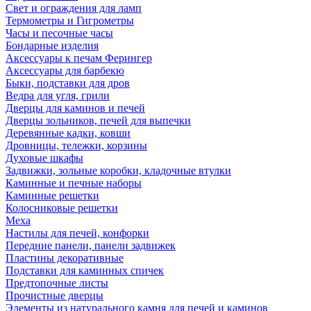
Свет и ограждения для ламп
Термометры и Гигрометры
Часы и песочные часы
Бондарные изделия
Аксессуары к печам Ферингер
Аксессуары для барбекю
Быки, подставки для дров
Ведра для угля, грили
Дверцы для каминов и печей
Дверцы зольников, печей для выпечки
Деревянные кадки, ковши
Дровницы, тележки, корзины
Духовые шкафы
Задвижки, зольные коробки, кладочные втулки
Каминные и печные наборы
Каминные решетки
Колосниковые решетки
Меха
Настилы для печей, конфорки
Передние панели, панели задвижек
Пластины декоративные
Подставки для каминных спичек
Предтопочные листы
Прочистные дверцы
Элементы из натурального камня для печей и каминов