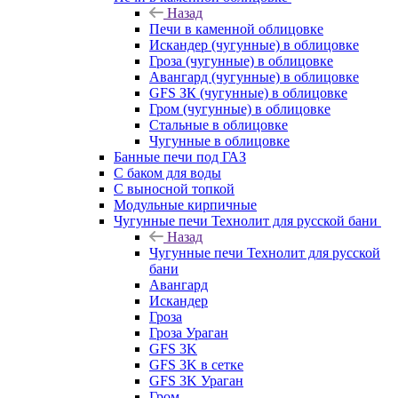
Назад
Печи в каменной облицовке
Искандер (чугунные) в облицовке
Гроза (чугунные) в облицовке
Авангард (чугунные) в облицовке
GFS ЗК (чугунные) в облицовке
Гром (чугунные) в облицовке
Стальные в облицовке
Чугунные в облицовке
Банные печи под ГАЗ
С баком для воды
С выносной топкой
Модульные кирпичные
Чугунные печи Технолит для русской бани
Назад
Чугунные печи Технолит для русской
бани
Авангард
Искандер
Гроза
Гроза Ураган
GFS 3K
GFS 3K в сетке
GFS 3K Ураган
Гром