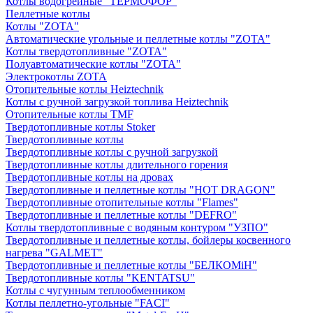
Котлы водогрейные "ТЕРМОФОР"
Пеллетные котлы
Котлы "ZOTA"
Автоматические угольные и пеллетные котлы "ZOTA"
Котлы твердотопливные "ZOTA"
Полуавтоматические котлы "ZOTA"
Электрокотлы ZOTA
Отопительные котлы Heiztechnik
Котлы с ручной загрузкой топлива Heiztechnik
Отопительные котлы TMF
Твердотопливные котлы Stoker
Твердотопливные котлы
Твердотопливные котлы с ручной загрузкой
Твердотопливные котлы длительного горения
Твердотопливные котлы на дровах
Твердотопливные и пеллетные котлы "HOT DRAGON"
Твердотопливные отопительные котлы "Flames"
Твердотопливные и пеллетные котлы "DEFRO"
Котлы твердотопливные с водяным контуром "УЗПО"
Твердотопливные и пеллетные котлы, бойлеры косвенного
нагрева "GALMET"
Твердотопливные и пеллетные котлы "БЕЛКОМiН"
Твердотопливные котлы "KENTATSU"
Котлы с чугунным теплообменником
Котлы пеллетно-угольные "FACI"