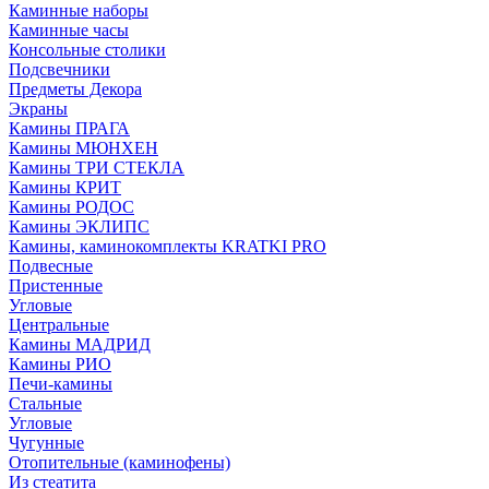
Каминные наборы
Каминные часы
Консольные столики
Подсвечники
Предметы Декора
Экраны
Камины ПРАГА
Камины МЮНХЕН
Камины ТРИ СТЕКЛА
Камины КРИТ
Камины РОДОС
Камины ЭКЛИПС
Камины, каминокомплекты KRATKI PRO
Подвесные
Пристенные
Угловые
Центральные
Камины МАДРИД
Камины РИО
Печи-камины
Стальные
Угловые
Чугунные
Отопительные (каминофены)
Из стеатита