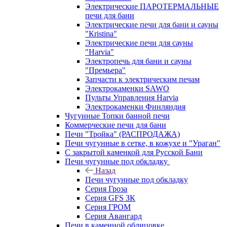
Электрические ПАРОТЕРМАЛЬНЫЕ
печи для бани
Электрические печи для бани и сауны
"Кristina"
Электрические печи для сауны
"Harvia"
Электропечь для бани и сауны
"Премьера"
Запчасти к электрическим печам
Электрокаменки SAWO
Пульты Управления Harvia
Электрокаменки Финляндия
Чугунные Топки банной печи
Коммерческие печи для бани
Печи "Тройка" (РАСПРОДАЖА)
Печи чугунные в сетке, в кожухе и "Ураган"
С закрытой каменкой для Русской Бани
Печи чугунные под обкладку
Назад
Печи чугунные под обкладку
Серия Гроза
Серия GFS ЗК
Серия ГРОМ
Серия Авангард
Печи в каменной облицовке