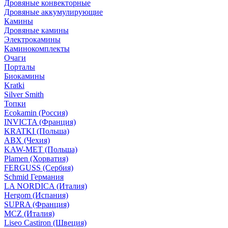
Дровяные конвекторные
Дровяные аккумулирующие
Камины
Дровяные камины
Электрокамины
Каминокомплекты
Очаги
Порталы
Биокамины
Kratki
Silver Smith
Топки
Ecokamin (Россия)
INVICTA (Франция)
KRATKI (Польша)
ABX (Чехия)
KAW-MET (Польша)
Plamen (Хорватия)
FERGUSS (Сербия)
Schmid Германия
LA NORDICA (Италия)
Hergom (Испания)
SUPRA (Франция)
MCZ (Италия)
Liseo Castiron (Швеция)