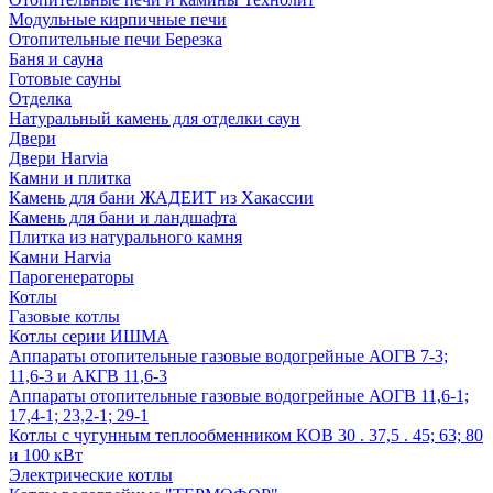
Модульные кирпичные печи
Отопительные печи Березка
Баня и сауна
Готовые сауны
Отделка
Натуральный камень для отделки саун
Двери
Двери Harvia
Камни и плитка
Камень для бани ЖАДЕИТ из Хакассии
Камень для бани и ландшафта
Плитка из натурального камня
Камни Harvia
Парогенераторы
Котлы
Газовые котлы
Котлы серии ИШМА
Аппараты отопительные газовые водогрейные АОГВ 7-3;
11,6-3 и АКГВ 11,6-3
Аппараты отопительные газовые водогрейные АОГВ 11,6-1;
17,4-1; 23,2-1; 29-1
Котлы с чугунным теплообменником КОВ 30 . 37,5 . 45; 63; 80
и 100 кВт
Электрические котлы