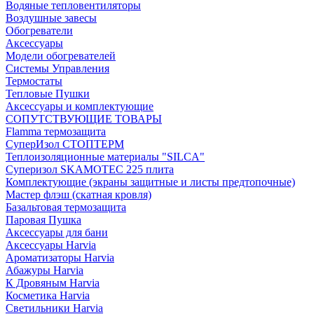
Водяные тепловентиляторы
Воздушные завесы
Обогреватели
Аксессуары
Модели обогревателей
Системы Управления
Термостаты
Тепловые Пушки
Аксессуары и комплектующие
СОПУТСТВУЮЩИЕ ТОВАРЫ
Flamma термозащита
СуперИзол СТОПТЕРМ
Теплоизоляционные материалы "SILCA"
Суперизол SKAMOTEC 225 плита
Комплектующие (экраны защитные и листы предтопочные)
Мастер флэш (скатная кровля)
Базальтовая термозащита
Паровая Пушка
Аксессуары для бани
Аксессуары Harvia
Ароматизаторы Harvia
Абажуры Harvia
К Дровяным Harvia
Косметика Harvia
Светильники Harvia