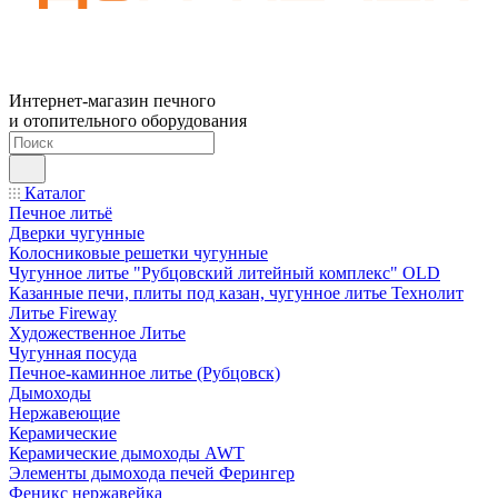
Интернет-магазин печного
и отопительного оборудования
Каталог
Печное литьё
Дверки чугунные
Колосниковые решетки чугунные
Чугунное литье "Рубцовский литейный комплекс" OLD
Казанные печи, плиты под казан, чугунное литье Технолит
Литье Fireway
Художественное Литье
Чугунная посуда
Печное-каминное литье (Рубцовск)
Дымоходы
Нержавеющие
Керамические
Керамические дымоходы AWT
Элементы дымохода печей Ферингер
Феникс нержавейка