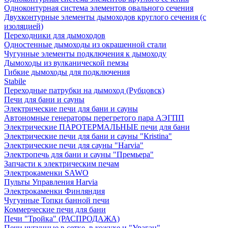
Одноконтурная система элементов овального сечения
Двухконтурные элементы дымоходов круглого сечения (с
изоляцией)
Переходники для дымоходов
Одностенные дымоходы из окрашенной стали
Чугунные элементы подключения к дымоходу
Дымоходы из вулканической пемзы
Гибкие дымоходы для подключения
Stabile
Переходные патрубки на дымоход (Рубцовск)
Печи для бани и сауны
Электрические печи для бани и сауны
Автономные генераторы перегретого пара АЭГПП
Электрические ПАРОТЕРМАЛЬНЫЕ печи для бани
Электрические печи для бани и сауны "Кristina"
Электрические печи для сауны "Harvia"
Электропечь для бани и сауны "Премьера"
Запчасти к электрическим печам
Электрокаменки SAWO
Пульты Управления Harvia
Электрокаменки Финляндия
Чугунные Топки банной печи
Коммерческие печи для бани
Печи "Тройка" (РАСПРОДАЖА)
Печи чугунные в сетке, в кожухе и "Ураган"