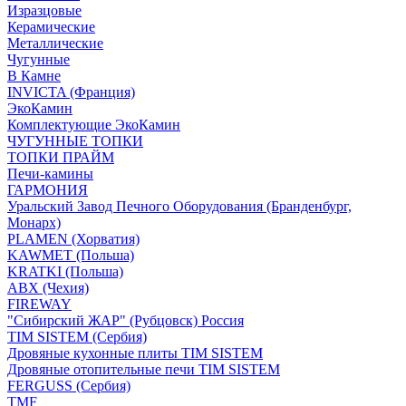
Изразцовые
Керамические
Металлические
Чугунные
В Камне
INVICTA (Франция)
ЭкоКамин
Комплектующие ЭкоКамин
ЧУГУННЫЕ ТОПКИ
ТОПКИ ПРАЙМ
Печи-камины
ГАРМОНИЯ
Уральский Завод Печного Оборудования (Бранденбург,
Монарх)
PLAMEN (Хорватия)
KAWMET (Польша)
KRATKI (Польша)
ABX (Чехия)
FIREWAY
"Сибирский ЖАР" (Рубцовск) Россия
TIM SISTEM (Сербия)
Дровяные кухонные плиты TIM SISTEM
Дровяные отопительные печи TIM SISTEM
FERGUSS (Сербия)
TMF