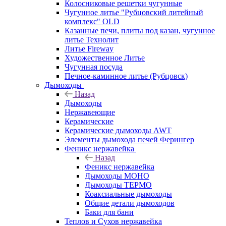
Колосниковые решетки чугунные
Чугунное литье "Рубцовский литейный
комплекс" OLD
Казанные печи, плиты под казан, чугунное
литье Технолит
Литье Fireway
Художественное Литье
Чугунная посуда
Печное-каминное литье (Рубцовск)
Дымоходы
Назад
Дымоходы
Нержавеющие
Керамические
Керамические дымоходы AWT
Элементы дымохода печей Ферингер
Феникс нержавейка
Назад
Феникс нержавейка
Дымоходы МОНО
Дымоходы ТЕРМО
Коаксиальные дымоходы
Общие детали дымоходов
Баки для бани
Теплов и Сухов нержавейка