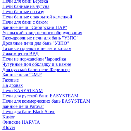
Печи для бани Березка
Печи банные из чугуна
Печи банные на газу
Печи банные с закрытой каменкой
Печи для бани с баком
Банные печи "Сибирский ПАР"
Уральский завод печного оборудования
Газо-дровяные печи для бань "УЗПО"
Дровяные печи для бань "УЗПО"
Газовые горелки к печам и котлам
Ижкомцентр ВВД
Печи из нержавейки Чародейка
Чугунные под обкладку и в камне
Для русской бани печи Ферингер
Банные печи T-M-F
Газовые
На дровах
Печи EASYSTEAM
Печи для русской бани EASYSTEAM
Печи для коммерческих бань EASYSTEAM
Банные печи Parovar
Печи для бани Black Stove
Kastor
Финские HARVIA
Klover