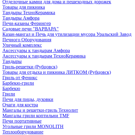
Отделочные камни для дома и пешеходных дорожек
Товары для пикника
Тандыры ТехноКерамика
Тандыры Амфора
Печи-казаны Ферингер
Садовые печи "ВАРВАРА"
Казан-мангал и Печь для утилизации мусора Уральский Завод
Печного Оборудования
Уличный комплекс
Аксессуары к тандырам Амфора
Аксессуары к тандырам ТехноКерамика
Тандыры
Гриль-решетки (Рубцовск)
Товары для отдыха и пикника ЛИТКОМ (Рубцовск)
Гриль от Феникс
Барбекю-грили
Барбекю
Грили
Печи для пицы, духовки
Очаги для костра
Мангалы и решетки-гриль Технолит
Мангалы грили коптильни TMF
Печи портативные
Угольные грили MONOLITH
Теплооборудование