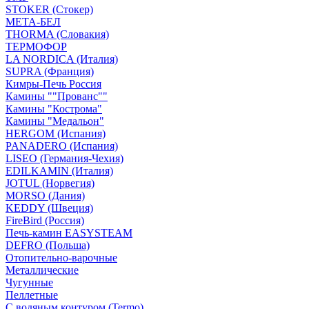
STOKER (Стокер)
МЕТА-БЕЛ
THORMA (Словакия)
ТЕРМОФОР
LA NORDICA (Италия)
SUPRA (Франция)
Кимры-Печь Россия
Камины ""Прованс""
Камины "Кострома"
Камины "Медальон"
HERGOM (Испания)
PANADERO (Испания)
LISEO (Германия-Чехия)
EDILKAMIN (Италия)
JOTUL (Норвегия)
MORSO (Дания)
KEDDY (Швеция)
FireBird (Россия)
Печь-камин EASYSTEAM
DEFRO (Польша)
Отопительно-варочные
Металлические
Чугунные
Пеллетные
С водяным контуром (Termo)