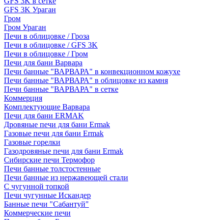
GFS 3K в сетке
GFS 3K Ураган
Гром
Гром Ураган
Печи в облицовке / Гроза
Печи в облицовке / GFS 3K
Печи в облицовке / Гром
Печи для бани Варвара
Печи банные "ВАРВАРА" в конвекционном кожухе
Печи банные "ВАРВАРА" в облицовке из камня
Печи банные "ВАРВАРА" в сетке
Коммерция
Комплектующие Варвара
Печи для бани ERMAK
Дровяные печи для бани Ermak
Газовые печи для бани Ermak
Газовые горелки
Газодровяные печи для бани Ermak
Сибирские печи Термофор
Печи банные толстостенные
Печи банные из нержавеющей стали
С чугунной топкой
Печи чугунные Искандер
Банные печи "Сабантуй"
Коммерческие печи