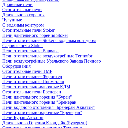
Дровяные печи
Отопительные печи
Длительного горения
Чугунные
C водяным контуром
Отопительные печи Stoker
Печи длительного горения Stoker
Печи отопительные Stoker с водяным контуром
Садовые печи Stoker
Печи отопительные Варвара
Печи отопительные воздухогрейные Termofor
Печи воздухогрейные Уральского Завода Печного
Оборудования
Отопительные печи TMF
Печи отопительные Ферингер
Печи отопительные Прометалл
Печи отопительно-варочные КДМ
Отопительные печи Бренеран
Печи длительного горения "Буран"
Печи длительного горения "Бренеран"
Печи водяного отопления "Бренеран-Акватэн"
Печи отопительно-варочные "Бренеран"
Печи Буран-Акватэн
Длительного Горения Клондайк (Булерьян)
Отопительные печи и камины Технолит