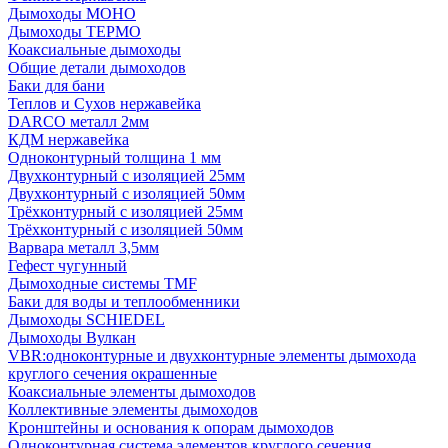
Дымоходы МОНО
Дымоходы ТЕРМО
Коаксиальные дымоходы
Общие детали дымоходов
Баки для бани
Теплов и Сухов нержавейка
DARCO металл 2мм
КДМ нержавейка
Одноконтурный толщина 1 мм
Двухконтурный с изоляцией 25мм
Двухконтурный с изоляцией 50мм
Трёхконтурный с изоляцией 25мм
Трёхконтурный с изоляцией 50мм
Варвара металл 3,5мм
Гефест чугунный
Дымоходные системы TMF
Баки для воды и теплообменники
Дымоходы SCHIEDEL
Дымоходы Вулкан
VBR:одноконтурные и двухконтурные элементы дымохода
круглого сечения окрашенные
Коаксиальные элементы дымоходов
Коллективные элементы дымоходов
Кронштейны и основания к опорам дымоходов
Одноконтурная система элементов круглого сечения