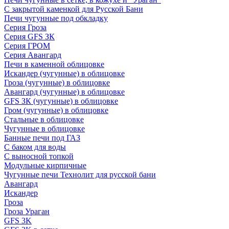
С закрытой каменкой для Русской Бани
Печи чугунные под обкладку
Серия Гроза
Серия GFS ЗК
Серия ГРОМ
Серия Авангард
Печи в каменной облицовке
Искандер (чугунные) в облицовке
Гроза (чугунные) в облицовке
Авангард (чугунные) в облицовке
GFS ЗК (чугунные) в облицовке
Гром (чугунные) в облицовке
Стальные в облицовке
Чугунные в облицовке
Банные печи под ГАЗ
С баком для воды
С выносной топкой
Модульные кирпичные
Чугунные печи Технолит для русской бани
Авангард
Искандер
Гроза
Гроза Ураган
GFS 3K