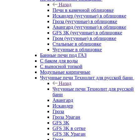
Назад
Печи в каменной облицовке
Искандер (чугунные) в облицовке
Гроза (чугунные) в облицовке
Авангард (чугунные) в облицовке
GFS ЗК (чугунные) в облицовке
Гром (чугунные) в облицовке
Стальные в облицовке
Чугунные в облицовке
Банные печи под ГАЗ
С баком для воды
С выносной топкой
Модульные кирпичные
Чугунные печи Технолит для русской бани
Назад
Чугунные печи Технолит для русской
бани
Авангард
Искандер
Гроза
Гроза Ураган
GFS 3K
GFS 3K в сетке
GFS 3K Ураган
Гром