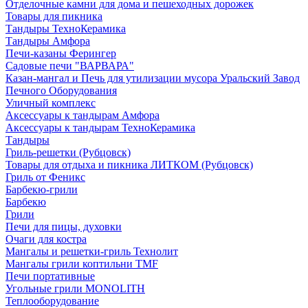
Отделочные камни для дома и пешеходных дорожек
Товары для пикника
Тандыры ТехноКерамика
Тандыры Амфора
Печи-казаны Ферингер
Садовые печи "ВАРВАРА"
Казан-мангал и Печь для утилизации мусора Уральский Завод
Печного Оборудования
Уличный комплекс
Аксессуары к тандырам Амфора
Аксессуары к тандырам ТехноКерамика
Тандыры
Гриль-решетки (Рубцовск)
Товары для отдыха и пикника ЛИТКОМ (Рубцовск)
Гриль от Феникс
Барбекю-грили
Барбекю
Грили
Печи для пицы, духовки
Очаги для костра
Мангалы и решетки-гриль Технолит
Мангалы грили коптильни TMF
Печи портативные
Угольные грили MONOLITH
Теплооборудование