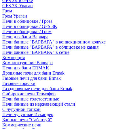
GFS 3K в сетке
GFS 3K Ураган
Гром
Гром Ураган
Печи в облицовке / Гроза
Печи в облицовке / GFS 3K
Печи в облицовке / Гром
Печи для бани Варвара
Печи банные "ВАРВАРА" в конвекционном кожухе
Печи банные "ВАРВАРА" в облицовке из камня
Печи банные "ВАРВАРА" в сетке
Коммерция
Комплектующие Варвара
Печи для бани ERMAK
Дровяные печи для бани Ermak
Газовые печи для бани Ermak
Газовые горелки
Газодровяные печи для бани Ermak
Сибирские печи Термофор
Печи банные толстостенные
Печи банные из нержавеющей стали
С чугунной топкой
Печи чугунные Искандер
Банные печи "Сабантуй"
Коммерческие печи