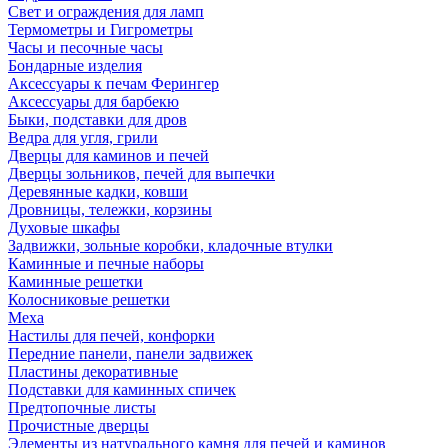
Свет и ограждения для ламп
Термометры и Гигрометры
Часы и песочные часы
Бондарные изделия
Аксессуары к печам Ферингер
Аксессуары для барбекю
Быки, подставки для дров
Ведра для угля, грили
Дверцы для каминов и печей
Дверцы зольников, печей для выпечки
Деревянные кадки, ковши
Дровницы, тележки, корзины
Духовые шкафы
Задвижки, зольные коробки, кладочные втулки
Каминные и печные наборы
Каминные решетки
Колосниковые решетки
Меха
Настилы для печей, конфорки
Передние панели, панели задвижек
Пластины декоративные
Подставки для каминных спичек
Предтопочные листы
Прочистные дверцы
Элементы из натурального камня для печей и каминов