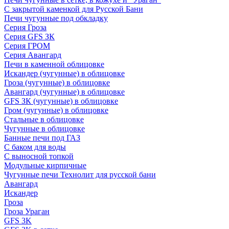
С закрытой каменкой для Русской Бани
Печи чугунные под обкладку
Серия Гроза
Серия GFS ЗК
Серия ГРОМ
Серия Авангард
Печи в каменной облицовке
Искандер (чугунные) в облицовке
Гроза (чугунные) в облицовке
Авангард (чугунные) в облицовке
GFS ЗК (чугунные) в облицовке
Гром (чугунные) в облицовке
Стальные в облицовке
Чугунные в облицовке
Банные печи под ГАЗ
С баком для воды
С выносной топкой
Модульные кирпичные
Чугунные печи Технолит для русской бани
Авангард
Искандер
Гроза
Гроза Ураган
GFS 3K