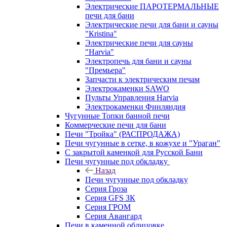
Электрические ПАРОТЕРМАЛЬНЫЕ
печи для бани
Электрические печи для бани и сауны
"Кristina"
Электрические печи для сауны
"Harvia"
Электропечь для бани и сауны
"Премьера"
Запчасти к электрическим печам
Электрокаменки SAWO
Пульты Управления Harvia
Электрокаменки Финляндия
Чугунные Топки банной печи
Коммерческие печи для бани
Печи "Тройка" (РАСПРОДАЖА)
Печи чугунные в сетке, в кожухе и "Ураган"
С закрытой каменкой для Русской Бани
Печи чугунные под обкладку
Назад
Печи чугунные под обкладку
Серия Гроза
Серия GFS ЗК
Серия ГРОМ
Серия Авангард
Печи в каменной облицовке