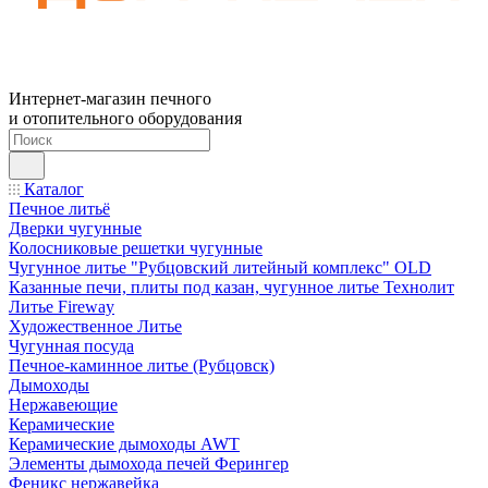
Интернет-магазин печного
и отопительного оборудования
Каталог
Печное литьё
Дверки чугунные
Колосниковые решетки чугунные
Чугунное литье "Рубцовский литейный комплекс" OLD
Казанные печи, плиты под казан, чугунное литье Технолит
Литье Fireway
Художественное Литье
Чугунная посуда
Печное-каминное литье (Рубцовск)
Дымоходы
Нержавеющие
Керамические
Керамические дымоходы AWT
Элементы дымохода печей Ферингер
Феникс нержавейка