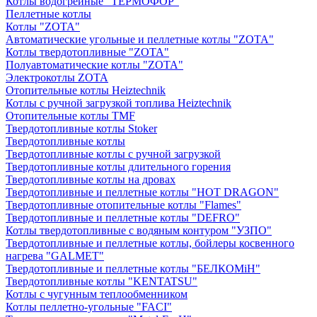
Котлы водогрейные "ТЕРМОФОР"
Пеллетные котлы
Котлы "ZOTA"
Автоматические угольные и пеллетные котлы "ZOTA"
Котлы твердотопливные "ZOTA"
Полуавтоматические котлы "ZOTA"
Электрокотлы ZOTA
Отопительные котлы Heiztechnik
Котлы с ручной загрузкой топлива Heiztechnik
Отопительные котлы TMF
Твердотопливные котлы Stoker
Твердотопливные котлы
Твердотопливные котлы с ручной загрузкой
Твердотопливные котлы длительного горения
Твердотопливные котлы на дровах
Твердотопливные и пеллетные котлы "HOT DRAGON"
Твердотопливные отопительные котлы "Flames"
Твердотопливные и пеллетные котлы "DEFRO"
Котлы твердотопливные с водяным контуром "УЗПО"
Твердотопливные и пеллетные котлы, бойлеры косвенного
нагрева "GALMET"
Твердотопливные и пеллетные котлы "БЕЛКОМiН"
Твердотопливные котлы "KENTATSU"
Котлы с чугунным теплообменником
Котлы пеллетно-угольные "FACI"