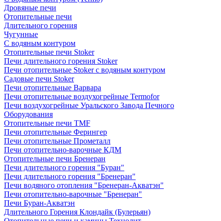
Дровяные печи
Отопительные печи
Длительного горения
Чугунные
C водяным контуром
Отопительные печи Stoker
Печи длительного горения Stoker
Печи отопительные Stoker с водяным контуром
Садовые печи Stoker
Печи отопительные Варвара
Печи отопительные воздухогрейные Termofor
Печи воздухогрейные Уральского Завода Печного
Оборудования
Отопительные печи TMF
Печи отопительные Ферингер
Печи отопительные Прометалл
Печи отопительно-варочные КДМ
Отопительные печи Бренеран
Печи длительного горения "Буран"
Печи длительного горения "Бренеран"
Печи водяного отопления "Бренеран-Акватэн"
Печи отопительно-варочные "Бренеран"
Печи Буран-Акватэн
Длительного Горения Клондайк (Булерьян)
Отопительные печи и камины Технолит