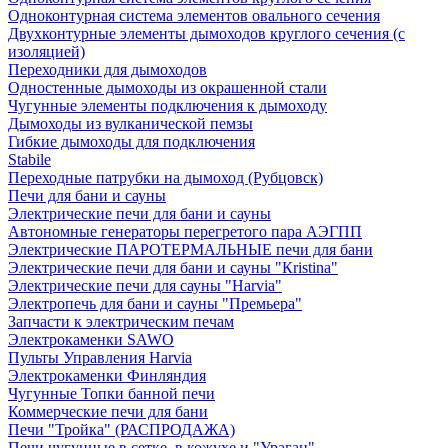
Одноконтурная система элементов овального сечения
Двухконтурные элементы дымоходов круглого сечения (с
изоляцией)
Переходники для дымоходов
Одностенные дымоходы из окрашенной стали
Чугунные элементы подключения к дымоходу
Дымоходы из вулканической пемзы
Гибкие дымоходы для подключения
Stabile
Переходные патрубки на дымоход (Рубцовск)
Печи для бани и сауны
Электрические печи для бани и сауны
Автономные генераторы перегретого пара АЭГПП
Электрические ПАРОТЕРМАЛЬНЫЕ печи для бани
Электрические печи для бани и сауны "Кristina"
Электрические печи для сауны "Harvia"
Электропечь для бани и сауны "Премьера"
Запчасти к электрическим печам
Электрокаменки SAWO
Пульты Управления Harvia
Электрокаменки Финляндия
Чугунные Топки банной печи
Коммерческие печи для бани
Печи "Тройка" (РАСПРОДАЖА)
Печи чугунные в сетке, в кожухе и "Ураган"