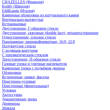
CHAZELLES (Франция)
Keddy (Швеция)
EdilKamin (Италия)
Каминные облицовки из натурального камня
Вертикально-вытянутые
Встраиваемые
Двусторонние, Г-образное стекло
Двусторонние, сквозные (double face), четырехсторонние
Односторонние, плоское стекло
Панорамные, широкоформатные, 16:9, 22:9
Полукруглое стекло
С водяным контуром
С призматическим стеклом
Трехсторонние, П-образное стекло
Газовые топки и уличные нагреватели
Каминные топки с подъёмом дверцы
Облицовки
Встроенные, рамки, фасады
Пристенно-угловые
Пристенные (фронтальные)
Угловые
Аксессуары
Декоративные дрова
Дровницы
Зеркала