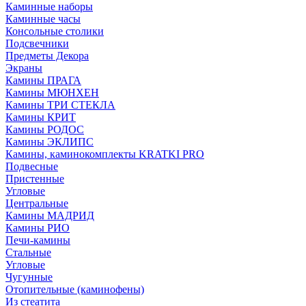
Каминные наборы
Каминные часы
Консольные столики
Подсвечники
Предметы Декора
Экраны
Камины ПРАГА
Камины МЮНХЕН
Камины ТРИ СТЕКЛА
Камины КРИТ
Камины РОДОС
Камины ЭКЛИПС
Камины, каминокомплекты KRATKI PRO
Подвесные
Пристенные
Угловые
Центральные
Камины МАДРИД
Камины РИО
Печи-камины
Стальные
Угловые
Чугунные
Отопительные (каминофены)
Из стеатита