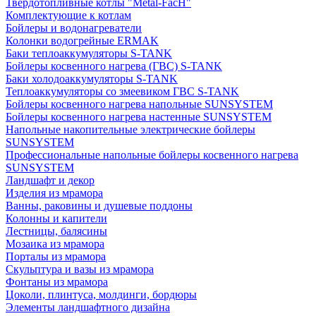
Твердотопливные котлы "Metal-FacH"
Комплектующие к котлам
Бойлеры и водонагреватели
Колонки водогрейные ERMAK
Баки теплоаккумуляторы S-TANK
Бойлеры косвенного нагрева (ГВС) S-TANK
Баки холодоаккумуляторы S-TANK
Теплоаккумуляторы со змеевиком ГВС S-TANK
Бойлеры косвенного нагрева напольные SUNSYSTEM
Бойлеры косвенного нагрева настенные SUNSYSTEM
Напольные накопительные электрические бойлеры
SUNSYSTEM
Профессиональные напольные бойлеры косвенного нагрева
SUNSYSTEM
Ландшафт и декор
Изделия из мрамора
Ванны, раковины и душевые поддоны
Колонны и капители
Лестницы, балясины
Мозаика из мрамора
Порталы из мрамора
Скульптура и вазы из мрамора
Фонтаны из мрамора
Цоколи, плинтуса, молдинги, бордюры
Элементы ландшафтного дизайна