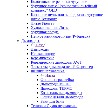
Колосниковые решетки чугунные
Чугунное литье "Рубцовский литейный
комплекс" OLD
Казанные печи, плиты под казан, чугунное
литье Технолит
Литье Fireway
Художественное Литье
Чугунная посуда
Печное-каминное литье (Рубцовск)
Дымоходы
Назад
Дымоходы
Нержавеющие
Керамические
Керамические дымоходы AWT
Элементы дымохода печей Ферингер
Феникс нержавейка
Назад
Феникс нержавейка
Дымоходы МОНО
Дымоходы ТЕРМО
Коаксиальные дымоходы
Общие детали дымоходов
Баки для бани
Теплов и Сухов нержавейка