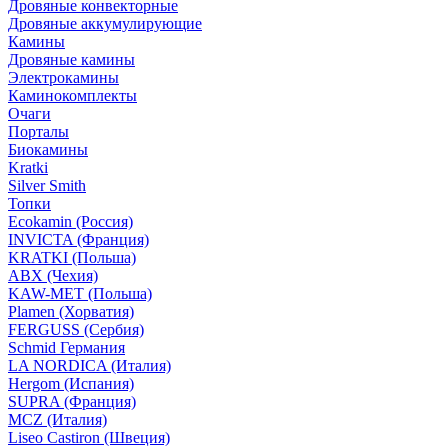
Дровяные конвекторные
Дровяные аккумулирующие
Камины
Дровяные камины
Электрокамины
Каминокомплекты
Очаги
Порталы
Биокамины
Kratki
Silver Smith
Топки
Ecokamin (Россия)
INVICTA (Франция)
KRATKI (Польша)
ABX (Чехия)
KAW-MET (Польша)
Plamen (Хорватия)
FERGUSS (Сербия)
Schmid Германия
LA NORDICA (Италия)
Hergom (Испания)
SUPRA (Франция)
MCZ (Италия)
Liseo Castiron (Швеция)