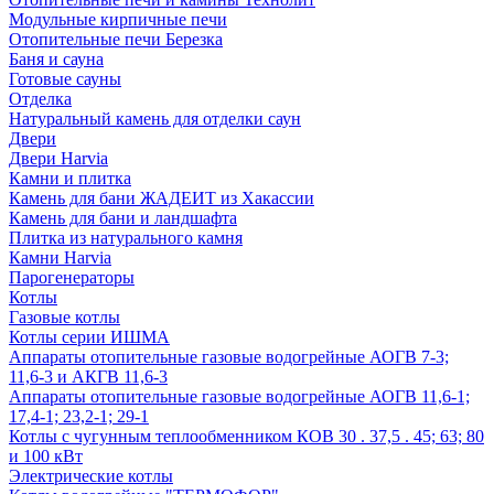
Модульные кирпичные печи
Отопительные печи Березка
Баня и сауна
Готовые сауны
Отделка
Натуральный камень для отделки саун
Двери
Двери Harvia
Камни и плитка
Камень для бани ЖАДЕИТ из Хакассии
Камень для бани и ландшафта
Плитка из натурального камня
Камни Harvia
Парогенераторы
Котлы
Газовые котлы
Котлы серии ИШМА
Аппараты отопительные газовые водогрейные АОГВ 7-3;
11,6-3 и АКГВ 11,6-3
Аппараты отопительные газовые водогрейные АОГВ 11,6-1;
17,4-1; 23,2-1; 29-1
Котлы с чугунным теплообменником КОВ 30 . 37,5 . 45; 63; 80
и 100 кВт
Электрические котлы