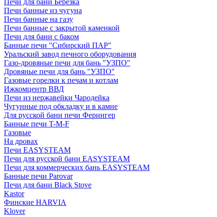
Печи для бани Березка
Печи банные из чугуна
Печи банные на газу
Печи банные с закрытой каменкой
Печи для бани с баком
Банные печи "Сибирский ПАР"
Уральский завод печного оборудования
Газо-дровяные печи для бань "УЗПО"
Дровяные печи для бань "УЗПО"
Газовые горелки к печам и котлам
Ижкомцентр ВВД
Печи из нержавейки Чародейка
Чугунные под обкладку и в камне
Для русской бани печи Ферингер
Банные печи T-M-F
Газовые
На дровах
Печи EASYSTEAM
Печи для русской бани EASYSTEAM
Печи для коммерческих бань EASYSTEAM
Банные печи Parovar
Печи для бани Black Stove
Kastor
Финские HARVIA
Klover