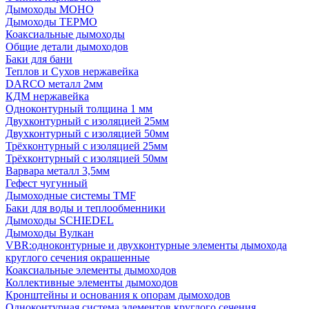
Дымоходы МОНО
Дымоходы ТЕРМО
Коаксиальные дымоходы
Общие детали дымоходов
Баки для бани
Теплов и Сухов нержавейка
DARCO металл 2мм
КДМ нержавейка
Одноконтурный толщина 1 мм
Двухконтурный с изоляцией 25мм
Двухконтурный с изоляцией 50мм
Трёхконтурный с изоляцией 25мм
Трёхконтурный с изоляцией 50мм
Варвара металл 3,5мм
Гефест чугунный
Дымоходные системы TMF
Баки для воды и теплообменники
Дымоходы SCHIEDEL
Дымоходы Вулкан
VBR:одноконтурные и двухконтурные элементы дымохода
круглого сечения окрашенные
Коаксиальные элементы дымоходов
Коллективные элементы дымоходов
Кронштейны и основания к опорам дымоходов
Одноконтурная система элементов круглого сечения