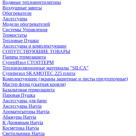
Водяные тепловентиляторы
Воздушные завесы
Обогреватели
Аксессуары
Модели обогревателей
Системы Управления
Термостаты
Тепловые Пушки
Аксессуары и комплектующие
СОПУТСТВУЮЩИЕ ТОВАРЫ
Flamma термозащита
СуперИзол СТОПТЕРМ
Теплоизоляционные материалы "SILCA"
Суперизол SKAMOTEC 225 плита
Комплектующие (экраны защитные и листы предтопочные)
Мастер флэш (скатная кровля)
Базальтовая термозащита
Паровая Пушка
Аксессуары для бани
Аксессуары Harvia
Ароматизаторы Harvia
Абажуры Harvia
К Дровяным Harvia
Косметика Harvia
Светильники Harvia