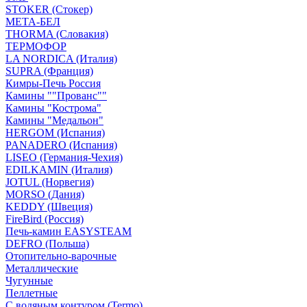
STOKER (Стокер)
МЕТА-БЕЛ
THORMA (Словакия)
ТЕРМОФОР
LA NORDICA (Италия)
SUPRA (Франция)
Кимры-Печь Россия
Камины ""Прованс""
Камины "Кострома"
Камины "Медальон"
HERGOM (Испания)
PANADERO (Испания)
LISEO (Германия-Чехия)
EDILKAMIN (Италия)
JOTUL (Норвегия)
MORSO (Дания)
KEDDY (Швеция)
FireBird (Россия)
Печь-камин EASYSTEAM
DEFRO (Польша)
Отопительно-варочные
Металлические
Чугунные
Пеллетные
С водяным контуром (Termo)