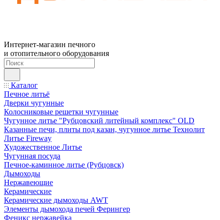
Интернет-магазин печного
и отопительного оборудования
Каталог
Печное литьё
Дверки чугунные
Колосниковые решетки чугунные
Чугунное литье "Рубцовский литейный комплекс" OLD
Казанные печи, плиты под казан, чугунное литье Технолит
Литье Fireway
Художественное Литье
Чугунная посуда
Печное-каминное литье (Рубцовск)
Дымоходы
Нержавеющие
Керамические
Керамические дымоходы AWT
Элементы дымохода печей Ферингер
Феникс нержавейка