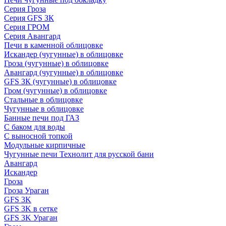
Серия Гроза
Серия GFS ЗК
Серия ГРОМ
Серия Авангард
Печи в каменной облицовке
Искандер (чугунные) в облицовке
Гроза (чугунные) в облицовке
Авангард (чугунные) в облицовке
GFS ЗК (чугунные) в облицовке
Гром (чугунные) в облицовке
Стальные в облицовке
Чугунные в облицовке
Банные печи под ГАЗ
С баком для воды
С выносной топкой
Модульные кирпичные
Чугунные печи Технолит для русской бани
Авангард
Искандер
Гроза
Гроза Ураган
GFS 3K
GFS 3K в сетке
GFS 3K Ураган