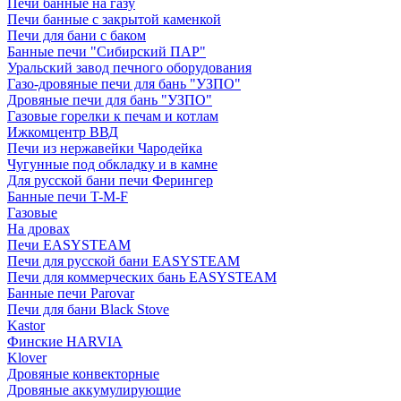
Печи банные на газу
Печи банные с закрытой каменкой
Печи для бани с баком
Банные печи "Сибирский ПАР"
Уральский завод печного оборудования
Газо-дровяные печи для бань "УЗПО"
Дровяные печи для бань "УЗПО"
Газовые горелки к печам и котлам
Ижкомцентр ВВД
Печи из нержавейки Чародейка
Чугунные под обкладку и в камне
Для русской бани печи Ферингер
Банные печи T-M-F
Газовые
На дровах
Печи EASYSTEAM
Печи для русской бани EASYSTEAM
Печи для коммерческих бань EASYSTEAM
Банные печи Parovar
Печи для бани Black Stove
Kastor
Финские HARVIA
Klover
Дровяные конвекторные
Дровяные аккумулирующие