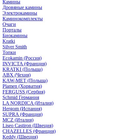
Камины
Дровяные камины
Электрокамины
Каминокомплекты
Очаги
Порталы
Биокамины
Kratki
Silver Smith
Топки
Ecokamin (Россия)
INVICTA (Франция)
KRATKI (Польша)
ABX (Чехия)
KAW-MET (Польша)
Plamen (Хорватия)
FERGUSS (Сербия)
Schmid Германия
LA NORDICA (Италия)
Hergom (Испания)
SUPRA (Франция)
MCZ (Италия)
Liseo Castiron (Швеция)
CHAZELLES (Франция)
Keddy (Швеция)