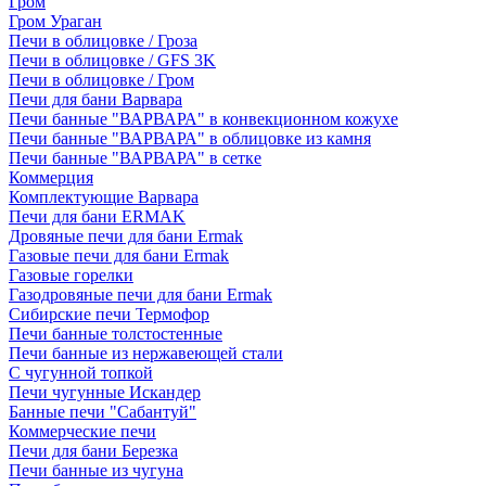
Гром
Гром Ураган
Печи в облицовке / Гроза
Печи в облицовке / GFS 3K
Печи в облицовке / Гром
Печи для бани Варвара
Печи банные "ВАРВАРА" в конвекционном кожухе
Печи банные "ВАРВАРА" в облицовке из камня
Печи банные "ВАРВАРА" в сетке
Коммерция
Комплектующие Варвара
Печи для бани ERMAK
Дровяные печи для бани Ermak
Газовые печи для бани Ermak
Газовые горелки
Газодровяные печи для бани Ermak
Сибирские печи Термофор
Печи банные толстостенные
Печи банные из нержавеющей стали
С чугунной топкой
Печи чугунные Искандер
Банные печи "Сабантуй"
Коммерческие печи
Печи для бани Березка
Печи банные из чугуна