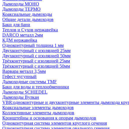
Дымоходы МОНО
Дымоходы ТЕРМО
Коаксиальные дымоходы
Общие детали дымоходов
Баки для бани
Теплов и Сухов нержавейка
DARCO металл 2мм
КДМ нержавейка
Одноконтурный толщина 1 мм
Двухконтурный с изоляцией 25мм
Двухконтурный с изоляцией 50мм
Трёхконтурный с изоляцией 25мм
Трёхконтурный с изоляцией 50мм
Варвара металл 3,5мм
Гефест чугунный
Дымоходные системы TMF
Баки для воды и теплообменники
Дымоходы SCHIEDEL
Дымоходы Вулкан
VBR:одноконтурные и двухконтурные элементы дымохода кру
Коаксиальные элементы дымоходов
Коллективные элементы дымоходов
Кронштейны и основания к опорам дымоходов
Одноконтурная система элементов круглого сечения
Одноконтурная система элементов овального сечения