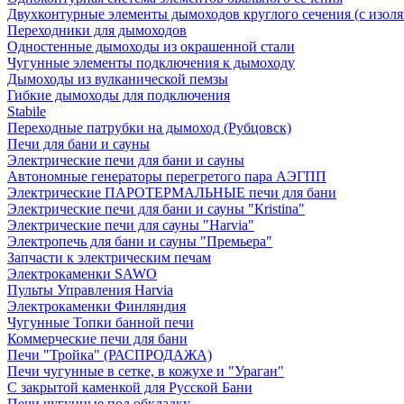
Двухконтурные элементы дымоходов круглого сечения (с изол
Переходники для дымоходов
Одностенные дымоходы из окрашенной стали
Чугунные элементы подключения к дымоходу
Дымоходы из вулканической пемзы
Гибкие дымоходы для подключения
Stabile
Переходные патрубки на дымоход (Рубцовск)
Печи для бани и сауны
Электрические печи для бани и сауны
Автономные генераторы перегретого пара АЭГПП
Электрические ПАРОТЕРМАЛЬНЫЕ печи для бани
Электрические печи для бани и сауны "Кristina"
Электрические печи для сауны "Harvia"
Электропечь для бани и сауны "Премьера"
Запчасти к электрическим печам
Электрокаменки SAWO
Пульты Управления Harvia
Электрокаменки Финляндия
Чугунные Топки банной печи
Коммерческие печи для бани
Печи "Тройка" (РАСПРОДАЖА)
Печи чугунные в сетке, в кожухе и "Ураган"
С закрытой каменкой для Русской Бани
Печи чугунные под обкладку